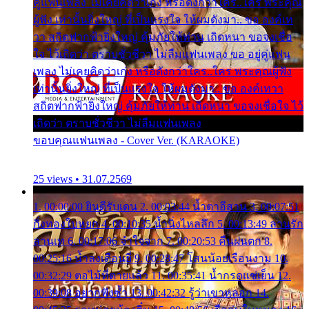
คู่แฟนเพลง ไม่เคยคิดว่าเก่ง หรือดังกว่าใคร..ใคร พระคุณ
ผู้ฟัง เท่านั้นยิ่งใหญ่ ที่เป็นแรงใจ ให้ผมดังมา.. ขอ องค์เท
วา สถิตฟากฟ้ายิ่งใหญ่ คุ้มภัยให้ท่าน เถิดหนา ขอจงเชื่อ
ใจ ไว้เถิดว่า ตราบชั่วชีวา ไม่ลืมแฟนเพลง ขอ อยู่คู่แฟน
เพลง ไม่เคยคิดว่าเก่ง หรือดังกว่าใคร..ใคร พระคุณผู้ฟัง
เท่านั้นยิ่งใหญ่ ที่เป็นแรงใจ ให้ผมดังมา.. ขอ องค์เทวา
สถิตฟากฟ้ายิ่งใหญ่ คุ้มภัยให้ท่าน เถิดหนา ขอจงเชื่อใจ ไว้
เถิดว่า ตราบชั่วชีวา ไม่ลืมแฟนเพลง
ขอบคุณแฟนเพลง - Cover Ver. (KARAOKE)
25 views • 31.07.2569
1. 00:00:00 ยินดีรับเดน 2. 00:03:44 น้ำตาอีสาน 3. 00:07:51
กิ่งทองใบหยก 4. 00:10:35 น้ำนิ่งไหลลึก 5. 00:13:49 ลานรัก
ลานเท 6. 00:17:06 จำใจจาก 7. 00:20:53 คืนฝนตก 8.
00:25:16 น้ำลงเดือนยี่ 9. 00:28:47 โสนน้อยเรือนงาม 10.
00:32:29 ตอไม้ที่ตายแล้ว 11. 00:35:41 น้ำกรดแช่เย็น 12.
00:39:08 อยากฟังซ้ำ 13. 00:42:32 รู้ว่าเขาหลอก 14.