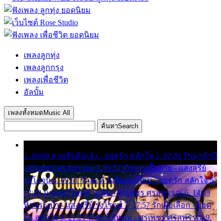
เพลงลูกทุ่ง
เพลงลูกกรุง
เพลงเพื่อชีวิต
อัลบั้ม
เพลงทั้งหมด
Music All
ค้นหา
Search
1. 00:00 สามสิบยังแจ๋ว - ยอดรัก สลักใจ 2. 02:49 รักมาห้าปี
- ศรเพชร ศรสุพรรณ 3. 05:57 รักสาวเสื้อลาย - แสงสุรีย์
รุ่งโรจน์ 4. 09:51 รักสะท้านดินสะเทือน - ยอดรัก สลักใจ 5.
12:23 มอเตอร์ไซค์ทำหล่น - ศรเพชร ศรสุพรรณ 6. 14:49
หิ้วกระเป๋า - แสงสุรีย์ รุ่งโรจน์ 7. 17:57 รักเผื่อเลือก - ยอด
รัก สลักใจ 8. 21:21 น้ำตาไอ้หนุ่ม - ศรเพชร ศรสุพรรณ 9.