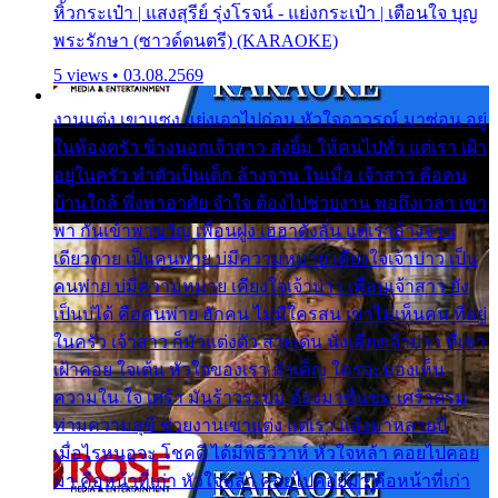
หิ้วกระเป๋า | แสงสุรีย์ รุ่งโรจน์ - แย่งกระเป๋า | เตือนใจ บุญ
พระรักษา (ซาวด์ดนตรี) (KARAOKE)
5 views • 03.08.2569
งานแต่ง เขาแซง แย่งเอาไปก่อน หัวใจอาวรณ์ มาซ่อน อยู่
ในห้องครัว ข้างนอกเจ้าสาว ส่งยิ้ม ให้คนไปทั่ว แต่เรา เฝ้า
อยู่ในครัว ทำตัวเป็นเด็ก ล้างจาน ในเมื่อ เจ้าสาว คือคน
บ้านใกล้ พึ่งพาอาศัย จำใจ ต้องไปช่วยงาน พอถึงเวลา เขา
พา กันเข้าพาขวัญ เพื่อนฝูง เฮฮาดังลั่น แต่เราล้างจาน
เดียวดาย เป็นคนพ่าย บ่มีความหมาย เคียงใจเจ้าบ่าว เป็น
คนพ่าย บ่มีความหมาย เคียงใจเจ้าบ่าว เพื่อนเจ้าสาว ยัง
เป็นบ่ได้ คือคนพ่าย ฮักคน ไม่มีใครสน เขาไม่เห็นคน ที่อยู่
ในครัว เจ้าสาว ก็มัวแต่งตัว สวยเด่น นั่งเคียงเจ้าบ่าว ที่เขา
เฝ้าคอย ใจเต้น หัวใจของเรา ลำเค็ญ ใครจะมองเห็น
ความใน ใจ เศร้า มันร้าวระบม ต้องมาขื่นขม เศร้าตรม
ท่ามความสุขี ช่วยงานเขาแต่ง แต่เรา แล้งมาหลายปี
เมื่อไรหนอจะ โชคดี ได้มีพิธีวิวาห์ หัวใจหล้า คอยไปคอย
มา คือหน้าที่เก่า หัวใจหล้า คอยไปคอยมา คือหน้าที่เก่า