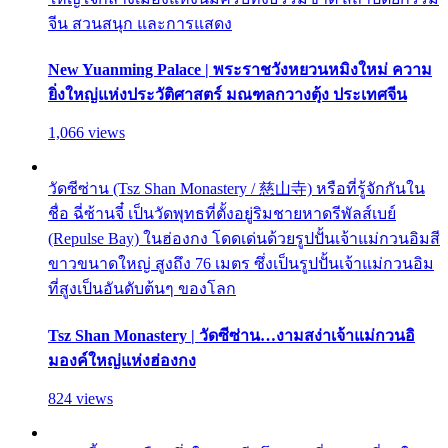
จีน สวนสนุก และการแสดง
New Yuanming Palace | พระราชวังหยวนหมิงใหม่ ความ
ยิ่งใหญ่แห่งประวัติศาสตร์ มณฑลกวางตุ้ง ประเทศจีน
1,066 views
วัดซีซ่าน (Tsz Shan Monastery / 慈山寺) หรือที่รู้จักกันใน
ชื่อ ฉี่ซ้านจี๋ เป็นวัดพุทธที่ตั้งอยู่ริมชายหาดรีพัลส์เบย์
(Repulse Bay) ในฮ่องกง โดดเด่นด้วยรูปปั้นเจ้าแม่กวนอิมสี
ขาวขนาดใหญ่ สูงถึง 76 เมตร ซึ่งเป็นรูปปั้นเจ้าแม่กวนอิม
ที่สูงเป็นอันดับต้นๆ ของโลก
Tsz Shan Monastery | วัดซีซ่าน…งามสง่าเจ้าแม่กวนอิ
มองค์ใหญ่แห่งฮ่องกง
824 views