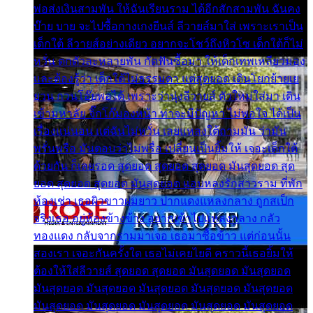
พ่อส่งเงินสามพัน ให้ฉันเรียนราม ได้อีกสักสามพัน ฉันคง
บ๊าย บาย จะไปซื้อกางเกงยีนส์ ลีวายส์มาใส่ เพราะเราเป็น
เด็กใต้ ลีวายส์อย่างเดียว อยากจะโชว์ถึงหิวโซ เด็กใต้ก็ไม่
หวั่น ตกตัวละหลายพัน กัดฟันซื้อมา ให้เด็กเทพเหลียวมอง
และต้องรู้ว่า เด็กใต้ไม่ธรรมดา แต่สุดยอด เดินโยกย้ายเย
ยวน กวนโอ๊ยพอได้ เพราะว่านุ่งลีวายส์ ตัวใหม่ใส่มา เดิน
เข้ามหาลัย จิ๊กโก๊มองหน้า ท่าจะมีปัญหา ไม่พอใจ ได้เป็น
เรื่องแน่นอน แต่ฉันไม่หวั่น เลยแหลงใต้ถามมัน ว่ามัน
พรั่นพรือ มันตอบว่าไม่พรื่อ เปลี่ยนเป็นยิ้มให้ เจอะเด็กใต้
ด้วยกัน ก็เลยรอด สุดยอด สุดยอด สุดยอด มันสุดยอด สุด
ยอด สุดยอด สุดยอด มันสุดยอด แอบหลงรักสาวราม ที่พัก
ห้องเช่า เธอผิวขาวผมยาว ปากแดงแหลงกลาง ถูกสเป็ก
จริงเธอ อยู่ห้องข้างข้าง อยากเข้าไปแหลงกลาง กลัว
ทองแดง กลับจากรามมาเจอ เธอมาซื้อข้าว แต่ก่อนนั้น
สองเรา เจอะกันครั้งใด เธอไม่เคยไยดี คราวนี้เธอยิ้มให้
ต้องให้ใส่ลีวายส์ สุดยอด สุดยอด มันสุดยอด มันสุดยอด
มันสุดยอด มันสุดยอด มันสุดยอด มันสุดยอด มันสุดยอด
มันสุดยอด มันสุดยอด มันสุดยอด มันสุดยอด มันสุดยอด