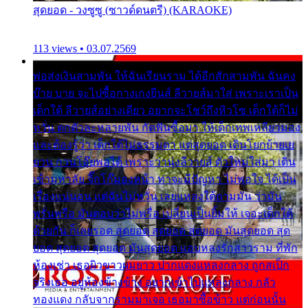
สุดยอด - วงซูซู (ซาวด์ดนตรี) (KARAOKE)
113 views • 03.07.2569
พ่อส่งเงินสามพัน ให้ฉันเรียนราม ได้อีกสักสามพัน ฉันคง
บ๊าย บาย จะไปซื้อกางเกงยีนส์ ลีวายส์มาใส่ เพราะเราเป็น
เด็กใต้ ลีวายส์อย่างเดียว อยากจะโชว์ถึงหิวโซ เด็กใต้ก็ไม่
หวั่น ตกตัวละหลายพัน กัดฟันซื้อมา ให้เด็กเทพเหลียวมอง
และต้องรู้ว่า เด็กใต้ไม่ธรรมดา แต่สุดยอด เดินโยกย้ายเย
ยวน กวนโอ๊ยพอได้ เพราะว่านุ่งลีวายส์ ตัวใหม่ใส่มา เดิน
เข้ามหาลัย จิ๊กโก๊มองหน้า ท่าจะมีปัญหา ไม่พอใจ ได้เป็น
เรื่องแน่นอน แต่ฉันไม่หวั่น เลยแหลงใต้ถามมัน ว่ามัน
พรั่นพรือ มันตอบว่าไม่พรื่อ เปลี่ยนเป็นยิ้มให้ เจอะเด็กใต้
ด้วยกัน ก็เลยรอด สุดยอด สุดยอด สุดยอด มันสุดยอด สุด
ยอด สุดยอด สุดยอด มันสุดยอด แอบหลงรักสาวราม ที่พัก
ห้องเช่า เธอผิวขาวผมยาว ปากแดงแหลงกลาง ถูกสเป็ก
จริงเธอ อยู่ห้องข้างข้าง อยากเข้าไปแหลงกลาง กลัว
ทองแดง กลับจากรามมาเจอ เธอมาซื้อข้าว แต่ก่อนนั้น