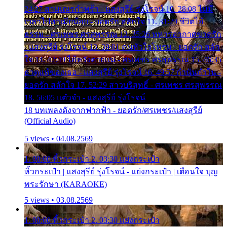
24:27 สามเณรกำพร้า - แสงสุรีย์ รุ่งโรจน์ 10. 28:08 ไม่มี
เวลาไปหาเมียน้อย - ยอดรัก สลักใจ 11. 31:29 ชีวิตไอ้
ธรรม - ศรเพชร ศรสุพรรณ 12. 35:26 ทหารอากาศขาดรัก
- แสงสุรีย์ รุ่งโรจน์ 13. 39:01 คนหัวใจโทรม - ยอดรัก สลัก
ใจ 14. 42:49 ไอ้หวังตายแน่ - ศรเพชร ศรสุพรรณ 15. 46:35
ธาตุแท้ของเธอ - แสงสุรีย์ รุ่งโรจน์ 16. 49:57 กำนันกำใน -
ยอดรัก สลักใจ 17. 52:29 สาวบริสุทธิ์ - ศรเพชร ศรสุพรรณ
18. 56:05 แต๋วจ๋า - แสงสุรีย์ รุ่งโรจน์
18 บทเพลงดังจากฟากฟ้า - ยอดรัก/ศรเพชร/แสงสุรีย์
(Official Audio)
5 views • 04.08.2569
1. 00:00 หิ้วกระเป๋า 2. 03:30 แย่งกระเป๋า
หิ้วกระเป๋า | แสงสุรีย์ รุ่งโรจน์ - แย่งกระเป๋า | เตือนใจ บุญ
พระรักษา (KARAOKE)
5 views • 03.08.2569
1. 00:00 หิ้วกระเป๋า 2. 03:30 แย่งกระเป๋า