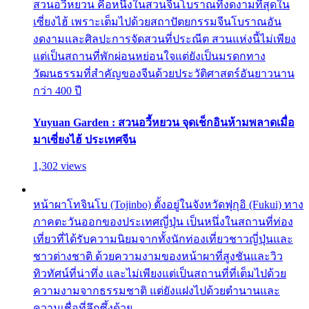
สวนอวี้หยวน คือหนึ่งในสวนจีนโบราณที่งดงามที่สุดใน
เซี่ยงไฮ้ เพราะเต็มไปด้วยสถาปัตยกรรมจีนโบราณอัน
งดงามและศิลปะการจัดสวนที่ประณีต สวนแห่งนี้ไม่เพียง
แต่เป็นสถานที่พักผ่อนหย่อนใจแต่ยังเป็นมรดกทาง
วัฒนธรรมที่สำคัญของจีนด้วยประวัติศาสตร์อันยาวนาน
กว่า 400 ปี
Yuyuan Garden : สวนอวี้หยวน จุดเช็กอินห้ามพลาดเมื่อ
มาเซี่ยงไฮ้ ประเทศจีน
1,302 views
หน้าผาโทจินโบ (Tojinbo) ตั้งอยู่ในจังหวัดฟุกุอิ (Fukui) ทาง
ภาคตะวันออกของประเทศญี่ปุ่น เป็นหนึ่งในสถานที่ท่อง
เที่ยวที่ได้รับความนิยมจากทั้งนักท่องเที่ยวชาวญี่ปุ่นและ
ชาวต่างชาติ ด้วยความงามของหน้าผาที่สูงชันและวิว
ทิวทัศน์ที่น่าทึ่ง และไม่เพียงแต่เป็นสถานที่ที่เต็มไปด้วย
ความงามจากธรรมชาติ แต่ยังแฝงไปด้วยตำนานและ
ความเชื่อที่ลึกซึ้งด้วย