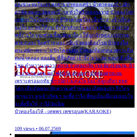
ออเซาะจนใจเบา สงสาร บัวทองเศร้า น้ำตาคลอเบ้า เฝ้า
อาลัย หนุ่มรูปหล่อหนีไกล หัวใจบัวทองระรวย บัวทองโศก
เพราะเป็นโรครักจาง ชีวิตเคว้งคว้าง เมื่อรักห่างร้างไกล
แม่ก็บอก พ่อก็สั่งจะรักใครสักครั้ง อย่าไปหวังความรวย
พลั้งไปใครจะช่วย ซื้อเปลมาไกว ให้ลูกบัวทอง เวรกรรม
ตามสนอง จึงเศร้าหมอง กลีบบัวทองต้องโรย บัวทองไม่
ตระหนัก เพราะไม่รักโคลนตม บัวทองท้องกลม เพราะลืม
ตมน้ำคลอง หลงลิ้น ที่สิ้นสัตย์ เจ้าจึงไม่ระมัด หลงกลิ่นลิ้น
โชย คำหวาน เขาวาดโรย บัวทองกลีบโรย ต้องร้อนรุม บัว
มาบานก่อนตูม ดุจไฟสุมร้อนรุมอุรา บัวทองผ่ายผอม
เพราะตรอมฤทัย ข้าวปลาไม่สนใจ ร้องไห้ลูกเดียว หยุด
โศก เสียเถิดทอง พักความเศร้าหมอง เถิดทองจ๋า ถึงใคร
เขาจะว่า ลูกเจ้าเกิดมา จะชื่อว่าไง พี่ขอเป็นเพื่อนปลอบใจ
จะตั้งชื่อให้ ว่าไอ้บังเอิญ
บัวทองร้องไห้ - เทพพร เพชรอุบล(KARAOKE)
109 views • 06.07.2569