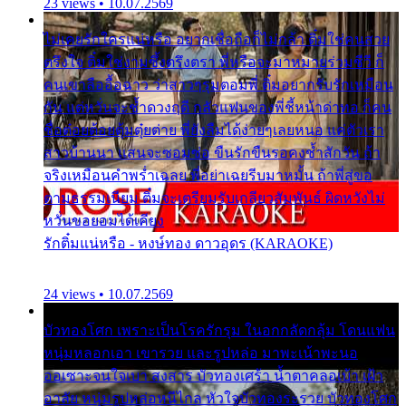
23 views • 10.07.2569
ไม่เคยรักใครแน่หรือ อยากเชื่อถือก็ไม่กล้า ติ๋มใช่คนสวย
ตรึงใจ ติ๋มใช่งามซึ้งตรึงตรา พี่หรือจะมาหมายร่วมชีวี ก็
คนเขาลืออื้อฉาว ว่าสาวๆรุมตอมพี่ ติ๋มอยากรับรักเหมือน
กัน แต่หวั่นจะช้ำดวงฤดี กลัวแฟนของพี่ชี้หน้าด่าทอ ก็คน
ชื่อต๋อยต้อยตุ้มตุ๋ยต่าย พี่ยังลืมได้ง่ายๆเลยหนอ แค่ตัวเรา
สาวบ้านนา แสนจะซอมซ่อ ขืนรักขืนรอคงช้ำสักวัน ถ้า
จริงเหมือนคำพร่ำเฉลย พี่อย่าเฉยรีบมาหมั้น ถ้าพี่สู่ขอ
ตามธรรมเนียม ติ๋มจะเตรียมรับเกลียวสัมพันธ์ ผิดหวังไม่
หวั่นขอยอมได้เคียง
รักติ๋มแน่หรือ - หงษ์ทอง ดาวอุดร (KARAOKE)
24 views • 10.07.2569
บัวทองโศก เพราะเป็นโรครักรุม ในอกกลัดกลุ้ม โดนแฟน
หนุ่มหลอกเอา เขารวย และรูปหล่อ มาพะเน้าพะนอ
ออเซาะจนใจเบา สงสาร บัวทองเศร้า น้ำตาคลอเบ้า เฝ้า
อาลัย หนุ่มรูปหล่อหนีไกล หัวใจบัวทองระรวย บัวทองโศก