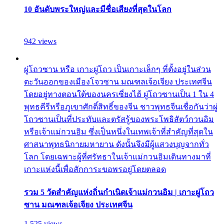
10 อันดับพระใหญ่และมีชื่อเสียงที่สุดในโลก
942 views
ผู่โถวซาน หรือ เกาะผู่โถว เป็นเกาะเล็กๆ ที่ตั้งอยู่ในส่วน
ตะวันออกของเมืองโจวซาน มณฑลเจ้อเจียง ประเทศจีน
โดยอยู่ทางตอนใต้ของนครเซี่ยงไฮ้ ผู่โถวซานเป็น 1 ใน 4
พุทธคีรีหรือภูเขาศักดิ์สิทธิ์ของจีน ชาวพุทธจีนเชื่อกันว่าผู่
โถวซานเป็นที่ประทับและตรัสรู้ของพระโพธิสัตว์กวนอิม
หรือเจ้าแม่กวนอิม ซึ่งเป็นหนึ่งในเทพเจ้าที่สำคัญที่สุดใน
ศาสนาพุทธนิกายมหายาน ดังนั้นจึงมีผู้แสวงบุญจากทั่ว
โลก โดยเฉพาะผู้ที่ศรัทธาในเจ้าแม่กวนอิมเดินทางมาที่
เกาะแห่งนี้เพื่อสักการะขอพรอยู่โดยตลอด
รวม 5 วัดสำคัญแห่งถิ่นกำเนิดเจ้าแม่กวนอิม | เกาะผู่โถว
ซาน มณฑลเจ้อเจียง ประเทศจีน
1,525 views