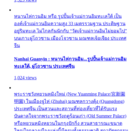
หนานไห่กวนอิม หรือ รูปปั้นเจ้าแม่กวนอิมทะเลใต้ เป็น
องค์เจ้าแม่กวนอิมความสูง 33 เมตรรวมฐาน ประดิษฐาน
อยู่ริมทะเล ไม่ไกลกันนักกับ “วัดเจ้าแม่กวนอิมไม่ยอมไป”
บนเกาะผู่โถวซาน เมืองโจวซาน มณฑลเจ้อเจียง ประเทศ
จีน
Nanhai Guanyin : หนานไห่กวนอิม...รูปปั้นเจ้าแม่กวนอิม
ทะเลใต้, ผู่โถวซาน ประเทศจีน
1,024 views
พระราชวังหยวนหมิงใหม่ (New Yuanming Palace/宮新園
明園) ในเมืองจูไห่ (Zhuhai) มณฑลกวางตุ้ง (Quangdong)
ประเทศจีน เป็นสวนและสถานที่ท่องเที่ยวที่ได้รับแรง
บันดาลใจจากพระราชวังฤดูร้อนเก่า (Old Summer Palace)
หรือหยวนหมิงหยวนในกรุงปักกิ่ง สวนสาธารณะขนาด
ใหญ่ใจกลางเมืองแห่งนี้มีครบทั้งธรรมชาติ สถาปัตยกรรม