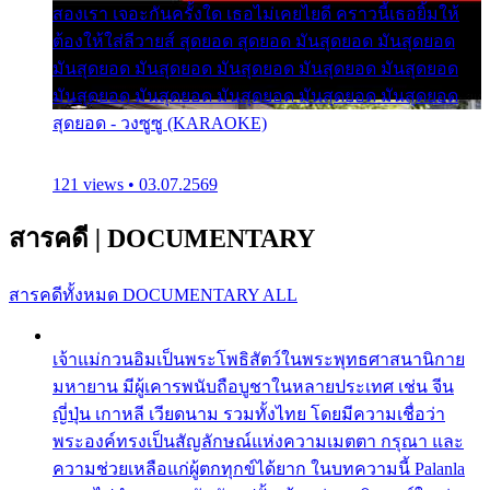
สองเรา เจอะกันครั้งใด เธอไม่เคยไยดี คราวนี้เธอยิ้มให้
ต้องให้ใส่ลีวายส์ สุดยอด สุดยอด มันสุดยอด มันสุดยอด
มันสุดยอด มันสุดยอด มันสุดยอด มันสุดยอด มันสุดยอด
มันสุดยอด มันสุดยอด มันสุดยอด มันสุดยอด มันสุดยอด
สุดยอด - วงซูซู (KARAOKE)
121 views • 03.07.2569
สารคดี
|
DOCUMENTARY
สารคดีทั้งหมด
DOCUMENTARY ALL
เจ้าแม่กวนอิมเป็นพระโพธิสัตว์ในพระพุทธศาสนานิกาย
มหายาน มีผู้เคารพนับถือบูชาในหลายประเทศ เช่น จีน
ญี่ปุ่น เกาหลี เวียดนาม รวมทั้งไทย โดยมีความเชื่อว่า
พระองค์ทรงเป็นสัญลักษณ์แห่งความเมตตา กรุณา และ
ความช่วยเหลือแก่ผู้ตกทุกข์ได้ยาก ในบทความนี้ Palanla