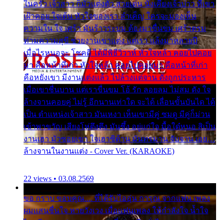
ในครัว เจ้าสาว ก็มัวแต่งตัว สวยเด่น นั่งเคียงเจ้าบ่าว ที่เขา
เฝ้าคอย ใจเต้น หัวใจของเรา ลำเค็ญ ใครจะมองเห็น
ความใน ใจ เศร้า มันร้าวระบม ต้องมาขื่นขม เศร้าตรม
ท่ามความสุขี ช่วยงานเขาแต่ง แต่เรา แล้งมาหลายปี
เมื่อไรหนอจะ โชคดี ได้มีพิธีวิวาห์ หัวใจหล้า คอยไปคอย
มา คือหน้าที่เก่า หัวใจหล้า คอยไปคอยมา คือหน้าที่เก่า
คือหยังเขา มีงานแต่งแล้ว ไปล้างแต่จาน ดั่งถูกประหาร
เมื่อเขาชื่นบาน แต่เราขื่นขม โอ้ รัก ลอยลม ไม่สม ดัง ใจ
ล้างจานคอยคู่ ไม่รู้ อีกนานเท่าใด จะได้ เลื่อนขั้นบันได ได้
เป็น ตำแหน่งเจ้าสาว มันเหงา เห็นเขามีคู่ ซมดู มีคู่ก็ม่วน
เข้าพาขวัญ เสียงโห่ตึงตึง มันซึ้ง อยู่แก่ใจ มื้อใด๋หนอ สิเป็น
งานเฮา มัวซอยเขา ใจเฮาซิด้าน มันทรมาน จับจาน เอย…
ล้างจานในงานแต่ง - Cover Ver. (KARAOKE)
22 views • 03.08.2569
ขอ กราบ ขอบคุณ.... ที่ได้รับไออุ่น การุณ จากแฟน เพลง
ผมแสนชื่นใจ หายวังเวง เมื่อแฟนเพลง ให้กำลังใจ น้ำใจ