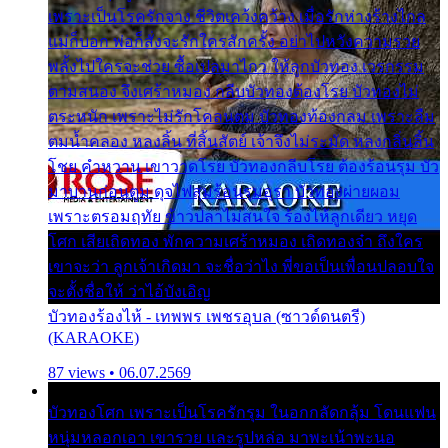
เพราะเป็นโรครักจาง ชีวิตเคว้งคว้าง เมื่อรักห่างร้างไกล
แม่ก็บอก พ่อก็สั่งจะรักใครสักครั้ง อย่าไปหวังความรวย
พลั้งไปใครจะช่วย ซื้อเปลมาไกว ให้ลูกบัวทอง เวรกรรม
ตามสนอง จึงเศร้าหมอง กลีบบัวทองต้องโรย บัวทองไม่
ตระหนัก เพราะไม่รักโคลนตม บัวทองท้องกลม เพราะลืม
ตมน้ำคลอง หลงลิ้น ที่สิ้นสัตย์ เจ้าจึงไม่ระมัด หลงกลิ่นลิ้น
โชย คำหวาน เขาวาดโรย บัวทองกลีบโรย ต้องร้อนรุม บัว
มาบานก่อนตูม ดุจไฟสุมร้อนรุมอุรา บัวทองผ่ายผอม
เพราะตรอมฤทัย ข้าวปลาไม่สนใจ ร้องไห้ลูกเดียว หยุด
โศก เสียเถิดทอง พักความเศร้าหมอง เถิดทองจ๋า ถึงใคร
เขาจะว่า ลูกเจ้าเกิดมา จะชื่อว่าไง พี่ขอเป็นเพื่อนปลอบใจ
จะตั้งชื่อให้ ว่าไอ้บังเอิญ
บัวทองร้องไห้ - เทพพร เพชรอุบล (ซาวด์ดนตรี)
(KARAOKE)
87 views • 06.07.2569
บัวทองโศก เพราะเป็นโรครักรุม ในอกกลัดกลุ้ม โดนแฟน
หนุ่มหลอกเอา เขารวย และรูปหล่อ มาพะเน้าพะนอ