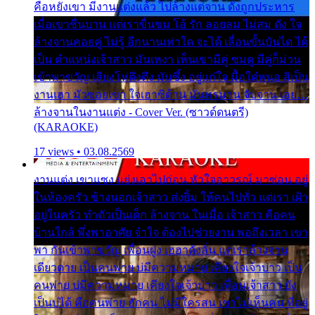
คือหยังเขา มีงานแต่งแล้ว ไปล้างแต่จาน ดั่งถูกประหาร
เมื่อเขาชื่นบาน แต่เราขื่นขม โอ้ รัก ลอยลม ไม่สม ดัง ใจ
ล้างจานคอยคู่ ไม่รู้ อีกนานเท่าใด จะได้ เลื่อนขั้นบันได ได้
เป็น ตำแหน่งเจ้าสาว มันเหงา เห็นเขามีคู่ ซมดู มีคู่ก็ม่วน
เข้าพาขวัญ เสียงโห่ตึงตึง มันซึ้ง อยู่แก่ใจ มื้อใด๋หนอ สิเป็น
งานเฮา มัวซอยเขา ใจเฮาซิด้าน มันทรมาน จับจาน เอย…
ล้างจานในงานแต่ง - Cover Ver. (ซาวด์ดนตรี)
(KARAOKE)
17 views • 03.08.2569
งานแต่ง เขาแซง แย่งเอาไปก่อน หัวใจอาวรณ์ มาซ่อน อยู่
ในห้องครัว ข้างนอกเจ้าสาว ส่งยิ้ม ให้คนไปทั่ว แต่เรา เฝ้า
อยู่ในครัว ทำตัวเป็นเด็ก ล้างจาน ในเมื่อ เจ้าสาว คือคน
บ้านใกล้ พึ่งพาอาศัย จำใจ ต้องไปช่วยงาน พอถึงเวลา เขา
พา กันเข้าพาขวัญ เพื่อนฝูง เฮฮาดังลั่น แต่เราล้างจาน
เดียวดาย เป็นคนพ่าย บ่มีความหมาย เคียงใจเจ้าบ่าว เป็น
คนพ่าย บ่มีความหมาย เคียงใจเจ้าบ่าว เพื่อนเจ้าสาว ยัง
เป็นบ่ได้ คือคนพ่าย ฮักคน ไม่มีใครสน เขาไม่เห็นคน ที่อยู่