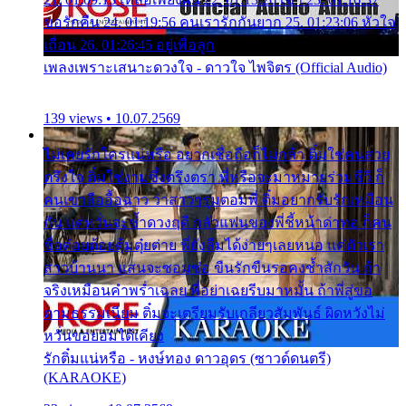
ขอรักคืน 24. 01:19:56 คนเรารักกันยาก 25. 01:23:06 หัวใจ
เถื่อน 26. 01:26:45 อยู่เพื่อลูก
เพลงเพราะเสนาะดวงใจ - ดาวใจ ไพจิตร (Official Audio)
139 views • 10.07.2569
ไม่เคยรักใครแน่หรือ อยากเชื่อถือก็ไม่กล้า ติ๋มใช่คนสวย
ตรึงใจ ติ๋มใช่งามซึ้งตรึงตรา พี่หรือจะมาหมายร่วมชีวี ก็
คนเขาลืออื้อฉาว ว่าสาวๆรุมตอมพี่ ติ๋มอยากรับรักเหมือน
กัน แต่หวั่นจะช้ำดวงฤดี กลัวแฟนของพี่ชี้หน้าด่าทอ ก็คน
ชื่อต๋อยต้อยตุ้มตุ๋ยต่าย พี่ยังลืมได้ง่ายๆเลยหนอ แค่ตัวเรา
สาวบ้านนา แสนจะซอมซ่อ ขืนรักขืนรอคงช้ำสักวัน ถ้า
จริงเหมือนคำพร่ำเฉลย พี่อย่าเฉยรีบมาหมั้น ถ้าพี่สู่ขอ
ตามธรรมเนียม ติ๋มจะเตรียมรับเกลียวสัมพันธ์ ผิดหวังไม่
หวั่นขอยอมได้เคียง
รักติ๋มแน่หรือ - หงษ์ทอง ดาวอุดร (ซาวด์ดนตรี)
(KARAOKE)