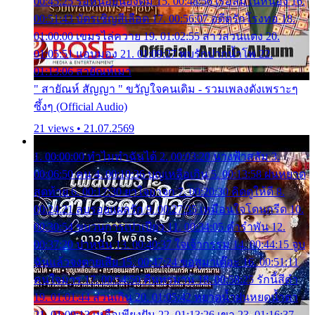
00:45:25 รอหน่อยน้องติ๋ม 15. 00:48:56 เรือล่มในหนอง 16.
00:51:43 บัตรเชิญสีเลือด 17. 00:56:07 อดีตรักโรงทอ 18.
01:00:00 เขมรไล่ควาย 19. 01:02:55 สาวสวนแตง 20.
01:05:51 แอบมอง 21. 01:09:27 พบรักปากน้ำโพ 22.
01:13:06 สายัณห์เมา
" สายัณห์ สัญญา " ขวัญใจคนเดิม - รวมเพลงดังเพราะๆ
ซึ้งๆ (Official Audio)
21 views • 21.07.2569
1. 00:00:00 ทำไมทำฉันได้ 2. 00:03:20 นางฟ้าสลัม 3.
00:06:50 คน 4. 00:10:36 บุญเหลือเกิน 5. 00:13:58 ฝนหยาด
สุดท้าย 6. 00:17:30 ยาใจยาจก 7. 00:20:30 คิดดูให้ดี 8.
00:24:21 ลบรอยแผลรัก 9. 00:27:35 เหมือนใจโดนกรีด 10.
00:30:54 ขบวนการเปาเปียว 11. 00:34:05 คำรำพัน 12.
00:37:20 ปาหนัน 13. 00:40:37 ใจเจ้ากรรม 14. 00:44:15 จูบ
ฉันแล้วจงตายเสีย 15. 00:47:24 ขอสูมาเต๊อะ 16. 00:51:11
คนใจมาร 17. 00:54:50 คืนทรมาน 18. 00:58:25 รักนี้สีดำ
19. 01:01:44 ส่วนเกิน 20. 01:05:42 หยาดน้ำฝนหยดน้ำตา
21. 01:09:13 เหลือเพียงฝัน 22. 01:13:26 เขา 23. 01:16:37