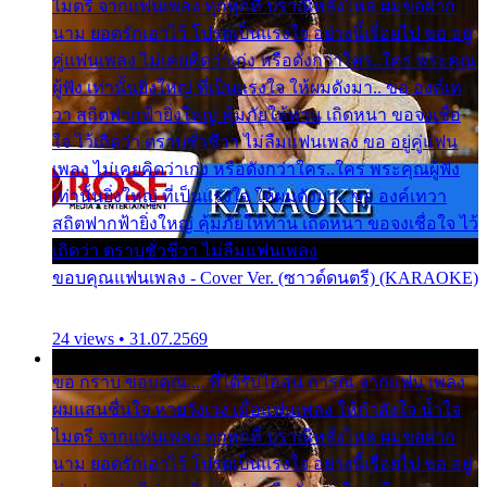
ไมตรี จากแฟนเพลง ทุกทุกที่ ปราณีหลั่งไหล ผมขอฝาก
นาม ยอดรักเอาไว้ โปรดเป็นแรงใจ อย่างนี้เรื่อยไป ขอ อยู่
คู่แฟนเพลง ไม่เคยคิดว่าเก่ง หรือดังกว่าใคร..ใคร พระคุณ
ผู้ฟัง เท่านั้นยิ่งใหญ่ ที่เป็นแรงใจ ให้ผมดังมา.. ขอ องค์เท
วา สถิตฟากฟ้ายิ่งใหญ่ คุ้มภัยให้ท่าน เถิดหนา ขอจงเชื่อ
ใจ ไว้เถิดว่า ตราบชั่วชีวา ไม่ลืมแฟนเพลง ขอ อยู่คู่แฟน
เพลง ไม่เคยคิดว่าเก่ง หรือดังกว่าใคร..ใคร พระคุณผู้ฟัง
เท่านั้นยิ่งใหญ่ ที่เป็นแรงใจ ให้ผมดังมา.. ขอ องค์เทวา
สถิตฟากฟ้ายิ่งใหญ่ คุ้มภัยให้ท่าน เถิดหนา ขอจงเชื่อใจ ไว้
เถิดว่า ตราบชั่วชีวา ไม่ลืมแฟนเพลง
ขอบคุณแฟนเพลง - Cover Ver. (ซาวด์ดนตรี) (KARAOKE)
24 views • 31.07.2569
ขอ กราบ ขอบคุณ.... ที่ได้รับไออุ่น การุณ จากแฟน เพลง
ผมแสนชื่นใจ หายวังเวง เมื่อแฟนเพลง ให้กำลังใจ น้ำใจ
ไมตรี จากแฟนเพลง ทุกทุกที่ ปราณีหลั่งไหล ผมขอฝาก
นาม ยอดรักเอาไว้ โปรดเป็นแรงใจ อย่างนี้เรื่อยไป ขอ อยู่