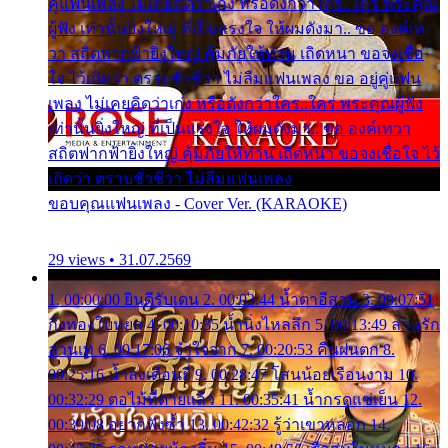
คู่แฟนเพลง ไม่เคยคิดว่าเก่ง หรือดังกว่าใคร..ใคร พระคุณ
ผู้ฟัง เท่านั้นยิ่งใหญ่ ที่เป็นแรงใจ ให้ผมดังมา.. ขอ องค์เท
วา สถิตฟากฟ้ายิ่งใหญ่ คุ้มภัยให้ท่าน เถิดหนา ขอจงเชื่อ
ใจ ไว้เถิดว่า ตราบชั่วชีวา ไม่ลืมแฟนเพลง ขอ อยู่คู่แฟน
เพลง ไม่เคยคิดว่าเก่ง หรือดังกว่าใคร..ใคร พระคุณผู้ฟัง
เท่านั้นยิ่งใหญ่ ที่เป็นแรงใจ ให้ผมดังมา.. ขอ องค์เทวา
สถิตฟากฟ้ายิ่งใหญ่ คุ้มภัยให้ท่าน เถิดหนา ขอจงเชื่อใจ ไว้
เถิดว่า ตราบชั่วชีวา ไม่ลืมแฟนเพลง
ขอบคุณแฟนเพลง - Cover Ver. (KARAOKE)
29 views • 31.07.2569
1. 00:00:00 ยินดีรับเดน 2. 00:03:44 น้ำตาอีสาน 3. 00:07:51
กิ่งทองใบหยก 4. 00:10:35 น้ำนิ่งไหลลึก 5. 00:13:49 ลานรัก
ลานเท 6. 00:17:06 จำใจจาก 7. 00:20:53 คืนฝนตก 8.
00:25:16 น้ำลงเดือนยี่ 9. 00:28:47 โสนน้อยเรือนงาม 10.
00:32:29 ตอไม้ที่ตายแล้ว 11. 00:35:41 น้ำกรดแช่เย็น 12.
00:39:08 อยากฟังซ้ำ 13. 00:42:32 รู้ว่าเขาหลอก 14.