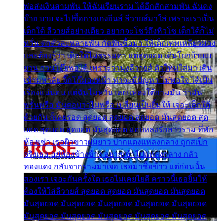
พ่อส่งเงินสามพัน ให้ฉันเรียนราม ได้อีกสักสามพัน ฉันคง
บ๊าย บาย จะไปซื้อกางเกงยีนส์ ลีวายส์มาใส่ เพราะเราเป็น
เด็กใต้ ลีวายส์อย่างเดียว อยากจะโชว์ถึงหิวโซ เด็กใต้ก็ไม่
หวั่น ตกตัวละหลายพัน กัดฟันซื้อมา ให้เด็กเทพเหลียวมอง
และต้องรู้ว่า เด็กใต้ไม่ธรรมดา แต่สุดยอด เดินโยกย้ายเย
ยวน กวนโอ๊ยพอได้ เพราะว่านุ่งลีวายส์ ตัวใหม่ใส่มา เดิน
เข้ามหาลัย จิ๊กโก๊มองหน้า ท่าจะมีปัญหา ไม่พอใจ ได้เป็น
เรื่องแน่นอน แต่ฉันไม่หวั่น เลยแหลงใต้ถามมัน ว่ามัน
พรั่นพรือ มันตอบว่าไม่พรื่อ เปลี่ยนเป็นยิ้มให้ เจอะเด็กใต้
ด้วยกัน ก็เลยรอด สุดยอด สุดยอด สุดยอด มันสุดยอด สุด
ยอด สุดยอด สุดยอด มันสุดยอด แอบหลงรักสาวราม ที่พัก
ห้องเช่า เธอผิวขาวผมยาว ปากแดงแหลงกลาง ถูกสเป็ก
จริงเธอ อยู่ห้องข้างข้าง อยากเข้าไปแหลงกลาง กลัว
ทองแดง กลับจากรามมาเจอ เธอมาซื้อข้าว แต่ก่อนนั้น
สองเรา เจอะกันครั้งใด เธอไม่เคยไยดี คราวนี้เธอยิ้มให้
ต้องให้ใส่ลีวายส์ สุดยอด สุดยอด มันสุดยอด มันสุดยอด
มันสุดยอด มันสุดยอด มันสุดยอด มันสุดยอด มันสุดยอด
มันสุดยอด มันสุดยอด มันสุดยอด มันสุดยอด มันสุดยอด