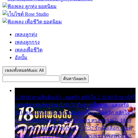
เพลงลูกทุ่ง
เพลงลูกกรุง
เพลงเพื่อชีวิต
อัลบั้ม
เพลงทั้งหมด
Music All
ค้นหา
Search
1. 00:00 สามสิบยังแจ๋ว - ยอดรัก สลักใจ 2. 02:49 รักมาห้าปี
- ศรเพชร ศรสุพรรณ 3. 05:57 รักสาวเสื้อลาย - แสงสุรีย์
รุ่งโรจน์ 4. 09:51 รักสะท้านดินสะเทือน - ยอดรัก สลักใจ 5.
12:23 มอเตอร์ไซค์ทำหล่น - ศรเพชร ศรสุพรรณ 6. 14:49
หิ้วกระเป๋า - แสงสุรีย์ รุ่งโรจน์ 7. 17:57 รักเผื่อเลือก - ยอด
รัก สลักใจ 8. 21:21 น้ำตาไอ้หนุ่ม - ศรเพชร ศรสุพรรณ 9.