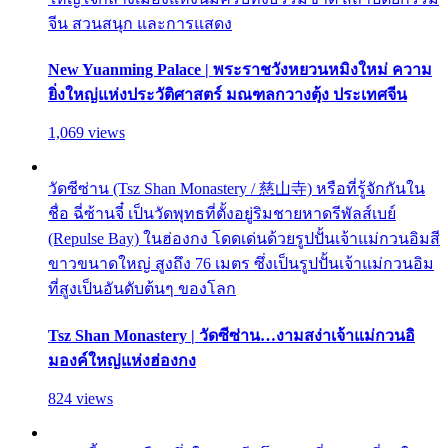
จีน สวนสนุก และการแสดง
New Yuanming Palace | พระราชวังหยวนหมิงใหม่ ความ
ยิ่งใหญ่แห่งประวัติศาสตร์ มณฑลกวางตุ้ง ประเทศจีน
1,069 views
วัดซีซ่าน (Tsz Shan Monastery / 慈山寺) หรือที่รู้จักกันใน
ชื่อ ฉี่ซ้านจี๋ เป็นวัดพุทธที่ตั้งอยู่ริมชายหาดรีพัลส์เบย์
(Repulse Bay) ในฮ่องกง โดดเด่นด้วยรูปปั้นเจ้าแม่กวนอิมสี
ขาวขนาดใหญ่ สูงถึง 76 เมตร ซึ่งเป็นรูปปั้นเจ้าแม่กวนอิม
ที่สูงเป็นอันดับต้นๆ ของโลก
Tsz Shan Monastery | วัดซีซ่าน…งามสง่าเจ้าแม่กวนอิ
มองค์ใหญ่แห่งฮ่องกง
824 views