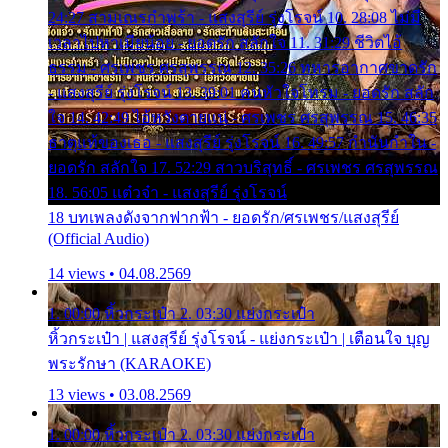
24:27 สามเณรกำพร้า - แสงสุรีย์ รุ่งโรจน์ 10. 28:08 ไม่มี
เวลาไปหาเมียน้อย - ยอดรัก สลักใจ 11. 31:29 ชีวิตไอ้
ธรรม - ศรเพชร ศรสุพรรณ 12. 35:26 ทหารอากาศขาดรัก
- แสงสุรีย์ รุ่งโรจน์ 13. 39:01 คนหัวใจโทรม - ยอดรัก สลัก
ใจ 14. 42:49 ไอ้หวังตายแน่ - ศรเพชร ศรสุพรรณ 15. 46:35
ธาตุแท้ของเธอ - แสงสุรีย์ รุ่งโรจน์ 16. 49:57 กำนันกำใน -
ยอดรัก สลักใจ 17. 52:29 สาวบริสุทธิ์ - ศรเพชร ศรสุพรรณ
18. 56:05 แต๋วจ๋า - แสงสุรีย์ รุ่งโรจน์
18 บทเพลงดังจากฟากฟ้า - ยอดรัก/ศรเพชร/แสงสุรีย์
(Official Audio)
14 views • 04.08.2569
1. 00:00 หิ้วกระเป๋า 2. 03:30 แย่งกระเป๋า
หิ้วกระเป๋า | แสงสุรีย์ รุ่งโรจน์ - แย่งกระเป๋า | เตือนใจ บุญ
พระรักษา (KARAOKE)
13 views • 03.08.2569
1. 00:00 หิ้วกระเป๋า 2. 03:30 แย่งกระเป๋า