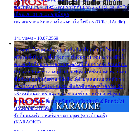
ขอรักคืน 24. 01:19:56 คนเรารักกันยาก 25. 01:23:06 หัวใจ
เถื่อน 26. 01:26:45 อยู่เพื่อลูก
เพลงเพราะเสนาะดวงใจ - ดาวใจ ไพจิตร (Official Audio)
141 views • 10.07.2569
ไม่เคยรักใครแน่หรือ อยากเชื่อถือก็ไม่กล้า ติ๋มใช่คนสวย
ตรึงใจ ติ๋มใช่งามซึ้งตรึงตรา พี่หรือจะมาหมายร่วมชีวี ก็
คนเขาลืออื้อฉาว ว่าสาวๆรุมตอมพี่ ติ๋มอยากรับรักเหมือน
กัน แต่หวั่นจะช้ำดวงฤดี กลัวแฟนของพี่ชี้หน้าด่าทอ ก็คน
ชื่อต๋อยต้อยตุ้มตุ๋ยต่าย พี่ยังลืมได้ง่ายๆเลยหนอ แค่ตัวเรา
สาวบ้านนา แสนจะซอมซ่อ ขืนรักขืนรอคงช้ำสักวัน ถ้า
จริงเหมือนคำพร่ำเฉลย พี่อย่าเฉยรีบมาหมั้น ถ้าพี่สู่ขอ
ตามธรรมเนียม ติ๋มจะเตรียมรับเกลียวสัมพันธ์ ผิดหวังไม่
หวั่นขอยอมได้เคียง
รักติ๋มแน่หรือ - หงษ์ทอง ดาวอุดร (ซาวด์ดนตรี)
(KARAOKE)