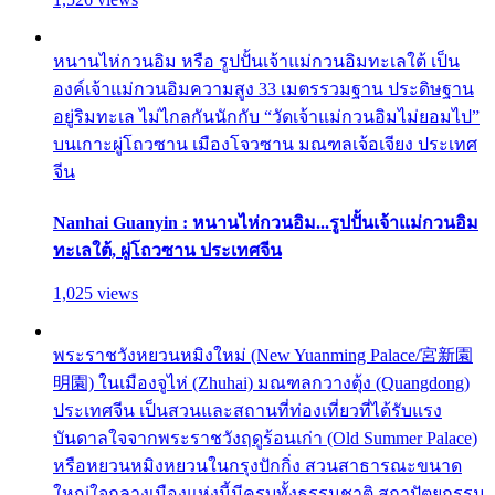
หนานไห่กวนอิม หรือ รูปปั้นเจ้าแม่กวนอิมทะเลใต้ เป็น
องค์เจ้าแม่กวนอิมความสูง 33 เมตรรวมฐาน ประดิษฐาน
อยู่ริมทะเล ไม่ไกลกันนักกับ “วัดเจ้าแม่กวนอิมไม่ยอมไป”
บนเกาะผู่โถวซาน เมืองโจวซาน มณฑลเจ้อเจียง ประเทศ
จีน
Nanhai Guanyin : หนานไห่กวนอิม...รูปปั้นเจ้าแม่กวนอิม
ทะเลใต้, ผู่โถวซาน ประเทศจีน
1,025 views
พระราชวังหยวนหมิงใหม่ (New Yuanming Palace/宮新園
明園) ในเมืองจูไห่ (Zhuhai) มณฑลกวางตุ้ง (Quangdong)
ประเทศจีน เป็นสวนและสถานที่ท่องเที่ยวที่ได้รับแรง
บันดาลใจจากพระราชวังฤดูร้อนเก่า (Old Summer Palace)
หรือหยวนหมิงหยวนในกรุงปักกิ่ง สวนสาธารณะขนาด
ใหญ่ใจกลางเมืองแห่งนี้มีครบทั้งธรรมชาติ สถาปัตยกรรม