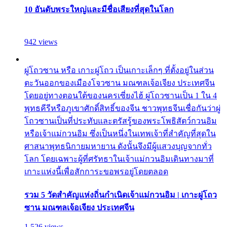
10 อันดับพระใหญ่และมีชื่อเสียงที่สุดในโลก
942 views
ผู่โถวซาน หรือ เกาะผู่โถว เป็นเกาะเล็กๆ ที่ตั้งอยู่ในส่วน
ตะวันออกของเมืองโจวซาน มณฑลเจ้อเจียง ประเทศจีน
โดยอยู่ทางตอนใต้ของนครเซี่ยงไฮ้ ผู่โถวซานเป็น 1 ใน 4
พุทธคีรีหรือภูเขาศักดิ์สิทธิ์ของจีน ชาวพุทธจีนเชื่อกันว่าผู่
โถวซานเป็นที่ประทับและตรัสรู้ของพระโพธิสัตว์กวนอิม
หรือเจ้าแม่กวนอิม ซึ่งเป็นหนึ่งในเทพเจ้าที่สำคัญที่สุดใน
ศาสนาพุทธนิกายมหายาน ดังนั้นจึงมีผู้แสวงบุญจากทั่ว
โลก โดยเฉพาะผู้ที่ศรัทธาในเจ้าแม่กวนอิมเดินทางมาที่
เกาะแห่งนี้เพื่อสักการะขอพรอยู่โดยตลอด
รวม 5 วัดสำคัญแห่งถิ่นกำเนิดเจ้าแม่กวนอิม | เกาะผู่โถว
ซาน มณฑลเจ้อเจียง ประเทศจีน
1,526 views