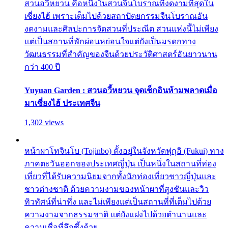
สวนอวี้หยวน คือหนึ่งในสวนจีนโบราณที่งดงามที่สุดใน
เซี่ยงไฮ้ เพราะเต็มไปด้วยสถาปัตยกรรมจีนโบราณอัน
งดงามและศิลปะการจัดสวนที่ประณีต สวนแห่งนี้ไม่เพียง
แต่เป็นสถานที่พักผ่อนหย่อนใจแต่ยังเป็นมรดกทาง
วัฒนธรรมที่สำคัญของจีนด้วยประวัติศาสตร์อันยาวนาน
กว่า 400 ปี
Yuyuan Garden : สวนอวี้หยวน จุดเช็กอินห้ามพลาดเมื่อ
มาเซี่ยงไฮ้ ประเทศจีน
1,302 views
หน้าผาโทจินโบ (Tojinbo) ตั้งอยู่ในจังหวัดฟุกุอิ (Fukui) ทาง
ภาคตะวันออกของประเทศญี่ปุ่น เป็นหนึ่งในสถานที่ท่อง
เที่ยวที่ได้รับความนิยมจากทั้งนักท่องเที่ยวชาวญี่ปุ่นและ
ชาวต่างชาติ ด้วยความงามของหน้าผาที่สูงชันและวิว
ทิวทัศน์ที่น่าทึ่ง และไม่เพียงแต่เป็นสถานที่ที่เต็มไปด้วย
ความงามจากธรรมชาติ แต่ยังแฝงไปด้วยตำนานและ
ความเชื่อที่ลึกซึ้งด้วย