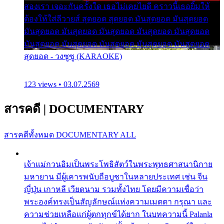
สองเรา เจอะกันครั้งใด เธอไม่เคยไยดี คราวนี้เธอยิ้มให้
ต้องให้ใส่ลีวายส์ สุดยอด สุดยอด มันสุดยอด มันสุดยอด
มันสุดยอด มันสุดยอด มันสุดยอด มันสุดยอด มันสุดยอด
มันสุดยอด มันสุดยอด มันสุดยอด มันสุดยอด มันสุดยอด
สุดยอด - วงซูซู (KARAOKE)
123 views • 03.07.2569
สารคดี
|
DOCUMENTARY
สารคดีทั้งหมด
DOCUMENTARY ALL
เจ้าแม่กวนอิมเป็นพระโพธิสัตว์ในพระพุทธศาสนานิกาย
มหายาน มีผู้เคารพนับถือบูชาในหลายประเทศ เช่น จีน
ญี่ปุ่น เกาหลี เวียดนาม รวมทั้งไทย โดยมีความเชื่อว่า
พระองค์ทรงเป็นสัญลักษณ์แห่งความเมตตา กรุณา และ
ความช่วยเหลือแก่ผู้ตกทุกข์ได้ยาก ในบทความนี้ Palanla