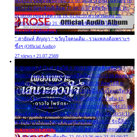
00:45:25 รอหน่อยน้องติ๋ม 15. 00:48:56 เรือล่มในหนอง 16.
00:51:43 บัตรเชิญสีเลือด 17. 00:56:07 อดีตรักโรงทอ 18.
01:00:00 เขมรไล่ควาย 19. 01:02:55 สาวสวนแตง 20.
01:05:51 แอบมอง 21. 01:09:27 พบรักปากน้ำโพ 22.
01:13:06 สายัณห์เมา
" สายัณห์ สัญญา " ขวัญใจคนเดิม - รวมเพลงดังเพราะๆ
ซึ้งๆ (Official Audio)
27 views • 21.07.2569
1. 00:00:00 ทำไมทำฉันได้ 2. 00:03:20 นางฟ้าสลัม 3.
00:06:50 คน 4. 00:10:36 บุญเหลือเกิน 5. 00:13:58 ฝนหยาด
สุดท้าย 6. 00:17:30 ยาใจยาจก 7. 00:20:30 คิดดูให้ดี 8.
00:24:21 ลบรอยแผลรัก 9. 00:27:35 เหมือนใจโดนกรีด 10.
00:30:54 ขบวนการเปาเปียว 11. 00:34:05 คำรำพัน 12.
00:37:20 ปาหนัน 13. 00:40:37 ใจเจ้ากรรม 14. 00:44:15 จูบ
ฉันแล้วจงตายเสีย 15. 00:47:24 ขอสูมาเต๊อะ 16. 00:51:11
คนใจมาร 17. 00:54:50 คืนทรมาน 18. 00:58:25 รักนี้สีดำ
19. 01:01:44 ส่วนเกิน 20. 01:05:42 หยาดน้ำฝนหยดน้ำตา
21. 01:09:13 เหลือเพียงฝัน 22. 01:13:26 เขา 23. 01:16:37