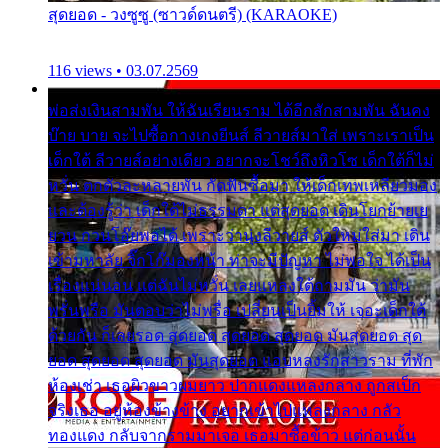
สุดยอด - วงซูซู (ซาวด์ดนตรี) (KARAOKE)
116 views • 03.07.2569
พ่อส่งเงินสามพัน ให้ฉันเรียนราม ได้อีกสักสามพัน ฉันคง
บ๊าย บาย จะไปซื้อกางเกงยีนส์ ลีวายส์มาใส่ เพราะเราเป็น
เด็กใต้ ลีวายส์อย่างเดียว อยากจะโชว์ถึงหิวโซ เด็กใต้ก็ไม่
หวั่น ตกตัวละหลายพัน กัดฟันซื้อมา ให้เด็กเทพเหลียวมอง
และต้องรู้ว่า เด็กใต้ไม่ธรรมดา แต่สุดยอด เดินโยกย้ายเย
ยวน กวนโอ๊ยพอได้ เพราะว่านุ่งลีวายส์ ตัวใหม่ใส่มา เดิน
เข้ามหาลัย จิ๊กโก๊มองหน้า ท่าจะมีปัญหา ไม่พอใจ ได้เป็น
เรื่องแน่นอน แต่ฉันไม่หวั่น เลยแหลงใต้ถามมัน ว่ามัน
พรั่นพรือ มันตอบว่าไม่พรื่อ เปลี่ยนเป็นยิ้มให้ เจอะเด็กใต้
ด้วยกัน ก็เลยรอด สุดยอด สุดยอด สุดยอด มันสุดยอด สุด
ยอด สุดยอด สุดยอด มันสุดยอด แอบหลงรักสาวราม ที่พัก
ห้องเช่า เธอผิวขาวผมยาว ปากแดงแหลงกลาง ถูกสเป็ก
จริงเธอ อยู่ห้องข้างข้าง อยากเข้าไปแหลงกลาง กลัว
ทองแดง กลับจากรามมาเจอ เธอมาซื้อข้าว แต่ก่อนนั้น