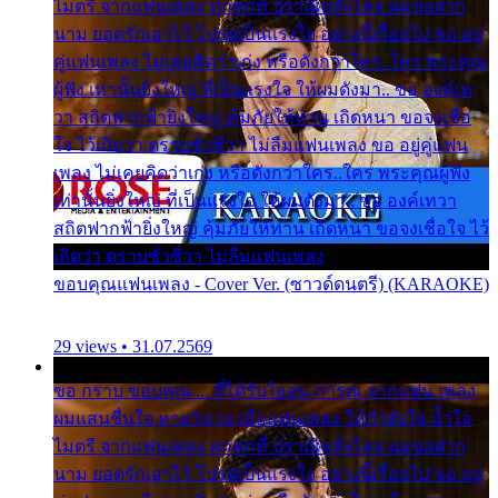
ไมตรี จากแฟนเพลง ทุกทุกที่ ปราณีหลั่งไหล ผมขอฝาก
นาม ยอดรักเอาไว้ โปรดเป็นแรงใจ อย่างนี้เรื่อยไป ขอ อยู่
คู่แฟนเพลง ไม่เคยคิดว่าเก่ง หรือดังกว่าใคร..ใคร พระคุณ
ผู้ฟัง เท่านั้นยิ่งใหญ่ ที่เป็นแรงใจ ให้ผมดังมา.. ขอ องค์เท
วา สถิตฟากฟ้ายิ่งใหญ่ คุ้มภัยให้ท่าน เถิดหนา ขอจงเชื่อ
ใจ ไว้เถิดว่า ตราบชั่วชีวา ไม่ลืมแฟนเพลง ขอ อยู่คู่แฟน
เพลง ไม่เคยคิดว่าเก่ง หรือดังกว่าใคร..ใคร พระคุณผู้ฟัง
เท่านั้นยิ่งใหญ่ ที่เป็นแรงใจ ให้ผมดังมา.. ขอ องค์เทวา
สถิตฟากฟ้ายิ่งใหญ่ คุ้มภัยให้ท่าน เถิดหนา ขอจงเชื่อใจ ไว้
เถิดว่า ตราบชั่วชีวา ไม่ลืมแฟนเพลง
ขอบคุณแฟนเพลง - Cover Ver. (ซาวด์ดนตรี) (KARAOKE)
29 views • 31.07.2569
ขอ กราบ ขอบคุณ.... ที่ได้รับไออุ่น การุณ จากแฟน เพลง
ผมแสนชื่นใจ หายวังเวง เมื่อแฟนเพลง ให้กำลังใจ น้ำใจ
ไมตรี จากแฟนเพลง ทุกทุกที่ ปราณีหลั่งไหล ผมขอฝาก
นาม ยอดรักเอาไว้ โปรดเป็นแรงใจ อย่างนี้เรื่อยไป ขอ อยู่