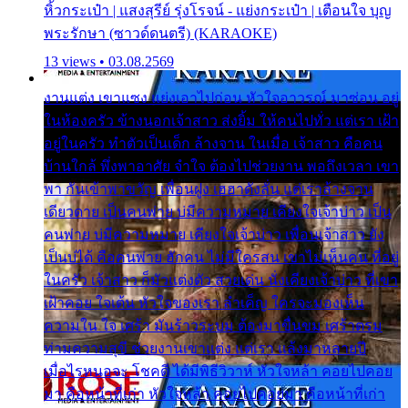
หิ้วกระเป๋า | แสงสุรีย์ รุ่งโรจน์ - แย่งกระเป๋า | เตือนใจ บุญ
พระรักษา (ซาวด์ดนตรี) (KARAOKE)
13 views • 03.08.2569
งานแต่ง เขาแซง แย่งเอาไปก่อน หัวใจอาวรณ์ มาซ่อน อยู่
ในห้องครัว ข้างนอกเจ้าสาว ส่งยิ้ม ให้คนไปทั่ว แต่เรา เฝ้า
อยู่ในครัว ทำตัวเป็นเด็ก ล้างจาน ในเมื่อ เจ้าสาว คือคน
บ้านใกล้ พึ่งพาอาศัย จำใจ ต้องไปช่วยงาน พอถึงเวลา เขา
พา กันเข้าพาขวัญ เพื่อนฝูง เฮฮาดังลั่น แต่เราล้างจาน
เดียวดาย เป็นคนพ่าย บ่มีความหมาย เคียงใจเจ้าบ่าว เป็น
คนพ่าย บ่มีความหมาย เคียงใจเจ้าบ่าว เพื่อนเจ้าสาว ยัง
เป็นบ่ได้ คือคนพ่าย ฮักคน ไม่มีใครสน เขาไม่เห็นคน ที่อยู่
ในครัว เจ้าสาว ก็มัวแต่งตัว สวยเด่น นั่งเคียงเจ้าบ่าว ที่เขา
เฝ้าคอย ใจเต้น หัวใจของเรา ลำเค็ญ ใครจะมองเห็น
ความใน ใจ เศร้า มันร้าวระบม ต้องมาขื่นขม เศร้าตรม
ท่ามความสุขี ช่วยงานเขาแต่ง แต่เรา แล้งมาหลายปี
เมื่อไรหนอจะ โชคดี ได้มีพิธีวิวาห์ หัวใจหล้า คอยไปคอย
มา คือหน้าที่เก่า หัวใจหล้า คอยไปคอยมา คือหน้าที่เก่า