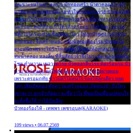
ออเซาะจนใจเบา สงสาร บัวทองเศร้า น้ำตาคลอเบ้า เฝ้า
อาลัย หนุ่มรูปหล่อหนีไกล หัวใจบัวทองระรวย บัวทองโศก
เพราะเป็นโรครักจาง ชีวิตเคว้งคว้าง เมื่อรักห่างร้างไกล
แม่ก็บอก พ่อก็สั่งจะรักใครสักครั้ง อย่าไปหวังความรวย
พลั้งไปใครจะช่วย ซื้อเปลมาไกว ให้ลูกบัวทอง เวรกรรม
ตามสนอง จึงเศร้าหมอง กลีบบัวทองต้องโรย บัวทองไม่
ตระหนัก เพราะไม่รักโคลนตม บัวทองท้องกลม เพราะลืม
ตมน้ำคลอง หลงลิ้น ที่สิ้นสัตย์ เจ้าจึงไม่ระมัด หลงกลิ่นลิ้น
โชย คำหวาน เขาวาดโรย บัวทองกลีบโรย ต้องร้อนรุม บัว
มาบานก่อนตูม ดุจไฟสุมร้อนรุมอุรา บัวทองผ่ายผอม
เพราะตรอมฤทัย ข้าวปลาไม่สนใจ ร้องไห้ลูกเดียว หยุด
โศก เสียเถิดทอง พักความเศร้าหมอง เถิดทองจ๋า ถึงใคร
เขาจะว่า ลูกเจ้าเกิดมา จะชื่อว่าไง พี่ขอเป็นเพื่อนปลอบใจ
จะตั้งชื่อให้ ว่าไอ้บังเอิญ
บัวทองร้องไห้ - เทพพร เพชรอุบล(KARAOKE)
109 views • 06.07.2569