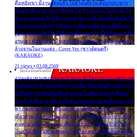
คือหยังเขา มีงานแต่งแล้ว ไปล้างแต่จาน ดั่งถูกประหาร
เมื่อเขาชื่นบาน แต่เราขื่นขม โอ้ รัก ลอยลม ไม่สม ดัง ใจ
ล้างจานคอยคู่ ไม่รู้ อีกนานเท่าใด จะได้ เลื่อนขั้นบันได ได้
เป็น ตำแหน่งเจ้าสาว มันเหงา เห็นเขามีคู่ ซมดู มีคู่ก็ม่วน
เข้าพาขวัญ เสียงโห่ตึงตึง มันซึ้ง อยู่แก่ใจ มื้อใด๋หนอ สิเป็น
งานเฮา มัวซอยเขา ใจเฮาซิด้าน มันทรมาน จับจาน เอย…
ล้างจานในงานแต่ง - Cover Ver. (ซาวด์ดนตรี)
(KARAOKE)
21 views • 03.08.2569
งานแต่ง เขาแซง แย่งเอาไปก่อน หัวใจอาวรณ์ มาซ่อน อยู่
ในห้องครัว ข้างนอกเจ้าสาว ส่งยิ้ม ให้คนไปทั่ว แต่เรา เฝ้า
อยู่ในครัว ทำตัวเป็นเด็ก ล้างจาน ในเมื่อ เจ้าสาว คือคน
บ้านใกล้ พึ่งพาอาศัย จำใจ ต้องไปช่วยงาน พอถึงเวลา เขา
พา กันเข้าพาขวัญ เพื่อนฝูง เฮฮาดังลั่น แต่เราล้างจาน
เดียวดาย เป็นคนพ่าย บ่มีความหมาย เคียงใจเจ้าบ่าว เป็น
คนพ่าย บ่มีความหมาย เคียงใจเจ้าบ่าว เพื่อนเจ้าสาว ยัง
เป็นบ่ได้ คือคนพ่าย ฮักคน ไม่มีใครสน เขาไม่เห็นคน ที่อยู่