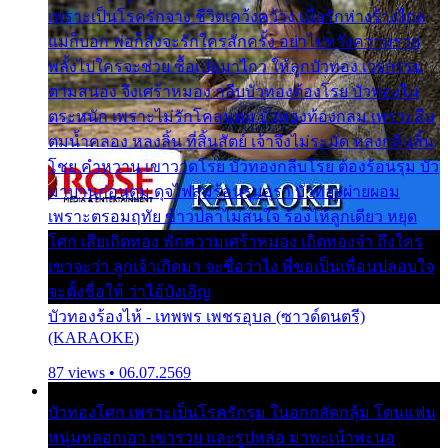
เพราะเป็นโรครักจาง ชีวิตเคว้งคว้าง เมื่อรักห่างร้างไกล
แม่ก็บอก พ่อก็สั่งจะรักใครสักครั้ง อย่าไปหวังความรวย
พลั้งไปใครจะช่วย ซื้อเปลมาไกว ให้ลูกบัวทอง เวรกรรม
ตามสนอง จึงเศร้าหมอง กลีบบัวทองต้องโรย บัวทองไม่
ตระหนัก เพราะไม่รักโคลนตม บัวทองท้องกลม เพราะลืม
ตมน้ำคลอง หลงลิ้น ที่สิ้นสัตย์ เจ้าจึงไม่ระมัด หลงกลิ่นลิ้น
โชย คำหวาน เขาวาดโรย บัวทองกลีบโรย ต้องร้อนรุม บัว
มาบานก่อนตูม ดุจไฟสุมร้อนรุมอุรา บัวทองผ่ายผอม
เพราะตรอมฤทัย ข้าวปลาไม่สนใจ ร้องไห้ลูกเดียว หยุด
โศก เสียเถิดทอง พักความเศร้าหมอง เถิดทองจ๋า ถึงใคร
เขาจะว่า ลูกเจ้าเกิดมา จะชื่อว่าไง พี่ขอเป็นเพื่อนปลอบใจ
จะตั้งชื่อให้ ว่าไอ้บังเอิญ
บัวทองร้องไห้ - เทพพร เพชรอุบล (ซาวด์ดนตรี)
(KARAOKE)
87 views • 06.07.2569
บัวทองโศก เพราะเป็นโรครักรุม ในอกกลัดกลุ้ม โดนแฟน
หนุ่มหลอกเอา เขารวย และรูปหล่อ มาพะเน้าพะนอ