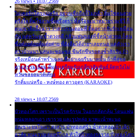
26 views • 10.07.2569
ไม่เคยรักใครแน่หรือ อยากเชื่อถือก็ไม่กล้า ติ๋มใช่คนสวย
ตรึงใจ ติ๋มใช่งามซึ้งตรึงตรา พี่หรือจะมาหมายร่วมชีวี ก็
คนเขาลืออื้อฉาว ว่าสาวๆรุมตอมพี่ ติ๋มอยากรับรักเหมือน
กัน แต่หวั่นจะช้ำดวงฤดี กลัวแฟนของพี่ชี้หน้าด่าทอ ก็คน
ชื่อต๋อยต้อยตุ้มตุ๋ยต่าย พี่ยังลืมได้ง่ายๆเลยหนอ แค่ตัวเรา
สาวบ้านนา แสนจะซอมซ่อ ขืนรักขืนรอคงช้ำสักวัน ถ้า
จริงเหมือนคำพร่ำเฉลย พี่อย่าเฉยรีบมาหมั้น ถ้าพี่สู่ขอ
ตามธรรมเนียม ติ๋มจะเตรียมรับเกลียวสัมพันธ์ ผิดหวังไม่
หวั่นขอยอมได้เคียง
รักติ๋มแน่หรือ - หงษ์ทอง ดาวอุดร (KARAOKE)
28 views • 10.07.2569
บัวทองโศก เพราะเป็นโรครักรุม ในอกกลัดกลุ้ม โดนแฟน
หนุ่มหลอกเอา เขารวย และรูปหล่อ มาพะเน้าพะนอ
ออเซาะจนใจเบา สงสาร บัวทองเศร้า น้ำตาคลอเบ้า เฝ้า
อาลัย หนุ่มรูปหล่อหนีไกล หัวใจบัวทองระรวย บัวทองโศก