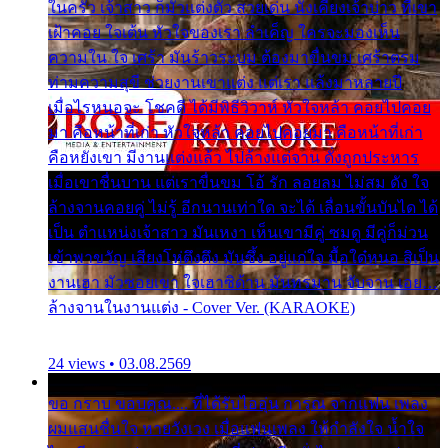
ในครัว เจ้าสาว ก็มัวแต่งตัว สวยเด่น นั่งเคียงเจ้าบ่าว ที่เขา
เฝ้าคอย ใจเต้น หัวใจของเรา ลำเค็ญ ใครจะมองเห็น
ความใน ใจ เศร้า มันร้าวระบม ต้องมาขื่นขม เศร้าตรม
ท่ามความสุขี ช่วยงานเขาแต่ง แต่เรา แล้งมาหลายปี
เมื่อไรหนอจะ โชคดี ได้มีพิธีวิวาห์ หัวใจหล้า คอยไปคอย
มา คือหน้าที่เก่า หัวใจหล้า คอยไปคอยมา คือหน้าที่เก่า
คือหยังเขา มีงานแต่งแล้ว ไปล้างแต่จาน ดั่งถูกประหาร
เมื่อเขาชื่นบาน แต่เราขื่นขม โอ้ รัก ลอยลม ไม่สม ดัง ใจ
ล้างจานคอยคู่ ไม่รู้ อีกนานเท่าใด จะได้ เลื่อนขั้นบันได ได้
เป็น ตำแหน่งเจ้าสาว มันเหงา เห็นเขามีคู่ ซมดู มีคู่ก็ม่วน
เข้าพาขวัญ เสียงโห่ตึงตึง มันซึ้ง อยู่แก่ใจ มื้อใด๋หนอ สิเป็น
งานเฮา มัวซอยเขา ใจเฮาซิด้าน มันทรมาน จับจาน เอย…
ล้างจานในงานแต่ง - Cover Ver. (KARAOKE)
24 views • 03.08.2569
ขอ กราบ ขอบคุณ.... ที่ได้รับไออุ่น การุณ จากแฟน เพลง
ผมแสนชื่นใจ หายวังเวง เมื่อแฟนเพลง ให้กำลังใจ น้ำใจ