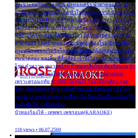
ออเซาะจนใจเบา สงสาร บัวทองเศร้า น้ำตาคลอเบ้า เฝ้า
อาลัย หนุ่มรูปหล่อหนีไกล หัวใจบัวทองระรวย บัวทองโศก
เพราะเป็นโรครักจาง ชีวิตเคว้งคว้าง เมื่อรักห่างร้างไกล
แม่ก็บอก พ่อก็สั่งจะรักใครสักครั้ง อย่าไปหวังความรวย
พลั้งไปใครจะช่วย ซื้อเปลมาไกว ให้ลูกบัวทอง เวรกรรม
ตามสนอง จึงเศร้าหมอง กลีบบัวทองต้องโรย บัวทองไม่
ตระหนัก เพราะไม่รักโคลนตม บัวทองท้องกลม เพราะลืม
ตมน้ำคลอง หลงลิ้น ที่สิ้นสัตย์ เจ้าจึงไม่ระมัด หลงกลิ่นลิ้น
โชย คำหวาน เขาวาดโรย บัวทองกลีบโรย ต้องร้อนรุม บัว
มาบานก่อนตูม ดุจไฟสุมร้อนรุมอุรา บัวทองผ่ายผอม
เพราะตรอมฤทัย ข้าวปลาไม่สนใจ ร้องไห้ลูกเดียว หยุด
โศก เสียเถิดทอง พักความเศร้าหมอง เถิดทองจ๋า ถึงใคร
เขาจะว่า ลูกเจ้าเกิดมา จะชื่อว่าไง พี่ขอเป็นเพื่อนปลอบใจ
จะตั้งชื่อให้ ว่าไอ้บังเอิญ
บัวทองร้องไห้ - เทพพร เพชรอุบล(KARAOKE)
118 views • 06.07.2569