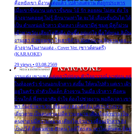
คือหยังเขา มีงานแต่งแล้ว ไปล้างแต่จาน ดั่งถูกประหาร
เมื่อเขาชื่นบาน แต่เราขื่นขม โอ้ รัก ลอยลม ไม่สม ดัง ใจ
ล้างจานคอยคู่ ไม่รู้ อีกนานเท่าใด จะได้ เลื่อนขั้นบันได ได้
เป็น ตำแหน่งเจ้าสาว มันเหงา เห็นเขามีคู่ ซมดู มีคู่ก็ม่วน
เข้าพาขวัญ เสียงโห่ตึงตึง มันซึ้ง อยู่แก่ใจ มื้อใด๋หนอ สิเป็น
งานเฮา มัวซอยเขา ใจเฮาซิด้าน มันทรมาน จับจาน เอย…
ล้างจานในงานแต่ง - Cover Ver. (ซาวด์ดนตรี)
(KARAOKE)
29 views • 03.08.2569
งานแต่ง เขาแซง แย่งเอาไปก่อน หัวใจอาวรณ์ มาซ่อน อยู่
ในห้องครัว ข้างนอกเจ้าสาว ส่งยิ้ม ให้คนไปทั่ว แต่เรา เฝ้า
อยู่ในครัว ทำตัวเป็นเด็ก ล้างจาน ในเมื่อ เจ้าสาว คือคน
บ้านใกล้ พึ่งพาอาศัย จำใจ ต้องไปช่วยงาน พอถึงเวลา เขา
พา กันเข้าพาขวัญ เพื่อนฝูง เฮฮาดังลั่น แต่เราล้างจาน
เดียวดาย เป็นคนพ่าย บ่มีความหมาย เคียงใจเจ้าบ่าว เป็น
คนพ่าย บ่มีความหมาย เคียงใจเจ้าบ่าว เพื่อนเจ้าสาว ยัง
เป็นบ่ได้ คือคนพ่าย ฮักคน ไม่มีใครสน เขาไม่เห็นคน ที่อยู่