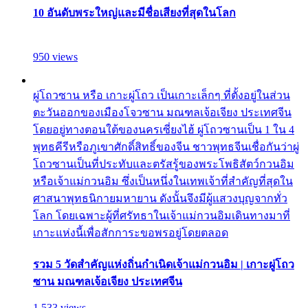
10 อันดับพระใหญ่และมีชื่อเสียงที่สุดในโลก
950 views
ผู่โถวซาน หรือ เกาะผู่โถว เป็นเกาะเล็กๆ ที่ตั้งอยู่ในส่วน
ตะวันออกของเมืองโจวซาน มณฑลเจ้อเจียง ประเทศจีน
โดยอยู่ทางตอนใต้ของนครเซี่ยงไฮ้ ผู่โถวซานเป็น 1 ใน 4
พุทธคีรีหรือภูเขาศักดิ์สิทธิ์ของจีน ชาวพุทธจีนเชื่อกันว่าผู่
โถวซานเป็นที่ประทับและตรัสรู้ของพระโพธิสัตว์กวนอิม
หรือเจ้าแม่กวนอิม ซึ่งเป็นหนึ่งในเทพเจ้าที่สำคัญที่สุดใน
ศาสนาพุทธนิกายมหายาน ดังนั้นจึงมีผู้แสวงบุญจากทั่ว
โลก โดยเฉพาะผู้ที่ศรัทธาในเจ้าแม่กวนอิมเดินทางมาที่
เกาะแห่งนี้เพื่อสักการะขอพรอยู่โดยตลอด
รวม 5 วัดสำคัญแห่งถิ่นกำเนิดเจ้าแม่กวนอิม | เกาะผู่โถว
ซาน มณฑลเจ้อเจียง ประเทศจีน
1,533 views