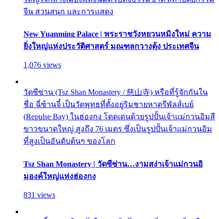
จีน สวนสนุก และการแสดง
New Yuanming Palace | พระราชวังหยวนหมิงใหม่ ความ
ยิ่งใหญ่แห่งประวัติศาสตร์ มณฑลกวางตุ้ง ประเทศจีน
1,076 views
วัดซีซ่าน (Tsz Shan Monastery / 慈山寺) หรือที่รู้จักกันใน
ชื่อ ฉี่ซ้านจี๋ เป็นวัดพุทธที่ตั้งอยู่ริมชายหาดรีพัลส์เบย์
(Repulse Bay) ในฮ่องกง โดดเด่นด้วยรูปปั้นเจ้าแม่กวนอิมสี
ขาวขนาดใหญ่ สูงถึง 76 เมตร ซึ่งเป็นรูปปั้นเจ้าแม่กวนอิม
ที่สูงเป็นอันดับต้นๆ ของโลก
Tsz Shan Monastery | วัดซีซ่าน…งามสง่าเจ้าแม่กวนอิ
มองค์ใหญ่แห่งฮ่องกง
831 views