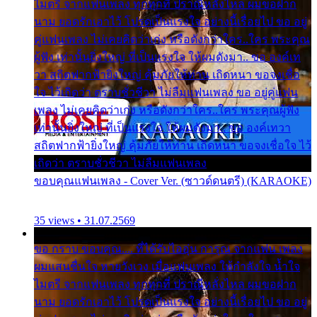
ไมตรี จากแฟนเพลง ทุกทุกที่ ปราณีหลั่งไหล ผมขอฝาก
นาม ยอดรักเอาไว้ โปรดเป็นแรงใจ อย่างนี้เรื่อยไป ขอ อยู่
คู่แฟนเพลง ไม่เคยคิดว่าเก่ง หรือดังกว่าใคร..ใคร พระคุณ
ผู้ฟัง เท่านั้นยิ่งใหญ่ ที่เป็นแรงใจ ให้ผมดังมา.. ขอ องค์เท
วา สถิตฟากฟ้ายิ่งใหญ่ คุ้มภัยให้ท่าน เถิดหนา ขอจงเชื่อ
ใจ ไว้เถิดว่า ตราบชั่วชีวา ไม่ลืมแฟนเพลง ขอ อยู่คู่แฟน
เพลง ไม่เคยคิดว่าเก่ง หรือดังกว่าใคร..ใคร พระคุณผู้ฟัง
เท่านั้นยิ่งใหญ่ ที่เป็นแรงใจ ให้ผมดังมา.. ขอ องค์เทวา
สถิตฟากฟ้ายิ่งใหญ่ คุ้มภัยให้ท่าน เถิดหนา ขอจงเชื่อใจ ไว้
เถิดว่า ตราบชั่วชีวา ไม่ลืมแฟนเพลง
ขอบคุณแฟนเพลง - Cover Ver. (ซาวด์ดนตรี) (KARAOKE)
35 views • 31.07.2569
ขอ กราบ ขอบคุณ.... ที่ได้รับไออุ่น การุณ จากแฟน เพลง
ผมแสนชื่นใจ หายวังเวง เมื่อแฟนเพลง ให้กำลังใจ น้ำใจ
ไมตรี จากแฟนเพลง ทุกทุกที่ ปราณีหลั่งไหล ผมขอฝาก
นาม ยอดรักเอาไว้ โปรดเป็นแรงใจ อย่างนี้เรื่อยไป ขอ อยู่