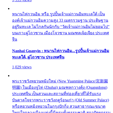
หนานไห่กวนอิม หรือ รูปปั้นเจ้าแม่กวนอิมทะเลใต้ เป็น
องค์เจ้าแม่กวนอิมความสูง 33 เมตรรวมฐาน ประดิษฐาน
อยู่ริมทะเล ไม่ไกลกันนักกับ “วัดเจ้าแม่กวนอิมไม่ยอมไป”
บนเกาะผู่โถวซาน เมืองโจวซาน มณฑลเจ้อเจียง ประเทศ
จีน
Nanhai Guanyin : หนานไห่กวนอิม...รูปปั้นเจ้าแม่กวนอิม
ทะเลใต้, ผู่โถวซาน ประเทศจีน
1,029 views
พระราชวังหยวนหมิงใหม่ (New Yuanming Palace/宮新園
明園) ในเมืองจูไห่ (Zhuhai) มณฑลกวางตุ้ง (Quangdong)
ประเทศจีน เป็นสวนและสถานที่ท่องเที่ยวที่ได้รับแรง
บันดาลใจจากพระราชวังฤดูร้อนเก่า (Old Summer Palace)
หรือหยวนหมิงหยวนในกรุงปักกิ่ง สวนสาธารณะขนาด
ใหญ่ใจกลางเมืองแห่งนี้มีครบทั้งธรรมชาติ สถาปัตยกรรม