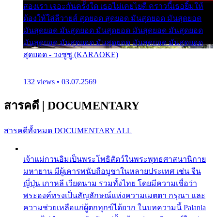
สองเรา เจอะกันครั้งใด เธอไม่เคยไยดี คราวนี้เธอยิ้มให้
ต้องให้ใส่ลีวายส์ สุดยอด สุดยอด มันสุดยอด มันสุดยอด
มันสุดยอด มันสุดยอด มันสุดยอด มันสุดยอด มันสุดยอด
มันสุดยอด มันสุดยอด มันสุดยอด มันสุดยอด มันสุดยอด
สุดยอด - วงซูซู (KARAOKE)
132 views • 03.07.2569
สารคดี
|
DOCUMENTARY
สารคดีทั้งหมด
DOCUMENTARY ALL
เจ้าแม่กวนอิมเป็นพระโพธิสัตว์ในพระพุทธศาสนานิกาย
มหายาน มีผู้เคารพนับถือบูชาในหลายประเทศ เช่น จีน
ญี่ปุ่น เกาหลี เวียดนาม รวมทั้งไทย โดยมีความเชื่อว่า
พระองค์ทรงเป็นสัญลักษณ์แห่งความเมตตา กรุณา และ
ความช่วยเหลือแก่ผู้ตกทุกข์ได้ยาก ในบทความนี้ Palanla