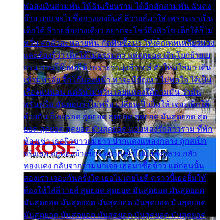
พ่อส่งเงินสามพัน ให้ฉันเรียนราม ได้อีกสักสามพัน ฉันคง
บ๊าย บาย จะไปซื้อกางเกงยีนส์ ลีวายส์มาใส่ เพราะเราเป็น
เด็กใต้ ลีวายส์อย่างเดียว อยากจะโชว์ถึงหิวโซ เด็กใต้ก็ไม่
หวั่น ตกตัวละหลายพัน กัดฟันซื้อมา ให้เด็กเทพเหลียวมอง
และต้องรู้ว่า เด็กใต้ไม่ธรรมดา แต่สุดยอด เดินโยกย้ายเย
ยวน กวนโอ๊ยพอได้ เพราะว่านุ่งลีวายส์ ตัวใหม่ใส่มา เดิน
เข้ามหาลัย จิ๊กโก๊มองหน้า ท่าจะมีปัญหา ไม่พอใจ ได้เป็น
เรื่องแน่นอน แต่ฉันไม่หวั่น เลยแหลงใต้ถามมัน ว่ามัน
พรั่นพรือ มันตอบว่าไม่พรื่อ เปลี่ยนเป็นยิ้มให้ เจอะเด็กใต้
ด้วยกัน ก็เลยรอด สุดยอด สุดยอด สุดยอด มันสุดยอด สุด
ยอด สุดยอด สุดยอด มันสุดยอด แอบหลงรักสาวราม ที่พัก
ห้องเช่า เธอผิวขาวผมยาว ปากแดงแหลงกลาง ถูกสเป็ก
จริงเธอ อยู่ห้องข้างข้าง อยากเข้าไปแหลงกลาง กลัว
ทองแดง กลับจากรามมาเจอ เธอมาซื้อข้าว แต่ก่อนนั้น
สองเรา เจอะกันครั้งใด เธอไม่เคยไยดี คราวนี้เธอยิ้มให้
ต้องให้ใส่ลีวายส์ สุดยอด สุดยอด มันสุดยอด มันสุดยอด
มันสุดยอด มันสุดยอด มันสุดยอด มันสุดยอด มันสุดยอด
มันสุดยอด มันสุดยอด มันสุดยอด มันสุดยอด มันสุดยอด