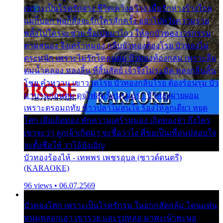
เพราะเป็นโรครักจาง ชีวิตเคว้งคว้าง เมื่อรักห่างร้างไกล
แม่ก็บอก พ่อก็สั่งจะรักใครสักครั้ง อย่าไปหวังความรวย
พลั้งไปใครจะช่วย ซื้อเปลมาไกว ให้ลูกบัวทอง เวรกรรม
ตามสนอง จึงเศร้าหมอง กลีบบัวทองต้องโรย บัวทองไม่
ตระหนัก เพราะไม่รักโคลนตม บัวทองท้องกลม เพราะลืม
ตมน้ำคลอง หลงลิ้น ที่สิ้นสัตย์ เจ้าจึงไม่ระมัด หลงกลิ่นลิ้น
โชย คำหวาน เขาวาดโรย บัวทองกลีบโรย ต้องร้อนรุม บัว
มาบานก่อนตูม ดุจไฟสุมร้อนรุมอุรา บัวทองผ่ายผอม
เพราะตรอมฤทัย ข้าวปลาไม่สนใจ ร้องไห้ลูกเดียว หยุด
โศก เสียเถิดทอง พักความเศร้าหมอง เถิดทองจ๋า ถึงใคร
เขาจะว่า ลูกเจ้าเกิดมา จะชื่อว่าไง พี่ขอเป็นเพื่อนปลอบใจ
จะตั้งชื่อให้ ว่าไอ้บังเอิญ
บัวทองร้องไห้ - เทพพร เพชรอุบล (ซาวด์ดนตรี)
(KARAOKE)
96 views • 06.07.2569
บัวทองโศก เพราะเป็นโรครักรุม ในอกกลัดกลุ้ม โดนแฟน
หนุ่มหลอกเอา เขารวย และรูปหล่อ มาพะเน้าพะนอ