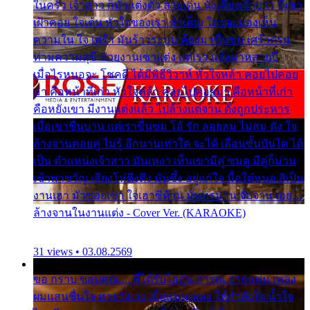
ในครัว เจ้าสาว ก็มัวแต่งตัว สวยเด่น นั่งเคียงเจ้าบ่าว ที่เขา
เฝ้าคอย ใจเต้น หัวใจของเรา ลำเค็ญ ใครจะมองเห็น
ความใน ใจ เศร้า มันร้าวระบม ต้องมาขื่นขม เศร้าตรม
ท่ามความสุขี ช่วยงานเขาแต่ง แต่เรา แล้งมาหลายปี
เมื่อไรหนอจะ โชคดี ได้มีพิธีวิวาห์ หัวใจหล้า คอยไปคอย
มา คือหน้าที่เก่า หัวใจหล้า คอยไปคอยมา คือหน้าที่เก่า
คือหยังเขา มีงานแต่งแล้ว ไปล้างแต่จาน ดั่งถูกประหาร
เมื่อเขาชื่นบาน แต่เราขื่นขม โอ้ รัก ลอยลม ไม่สม ดัง ใจ
ล้างจานคอยคู่ ไม่รู้ อีกนานเท่าใด จะได้ เลื่อนขั้นบันได ได้
เป็น ตำแหน่งเจ้าสาว มันเหงา เห็นเขามีคู่ ซมดู มีคู่ก็ม่วน
เข้าพาขวัญ เสียงโห่ตึงตึง มันซึ้ง อยู่แก่ใจ มื้อใด๋หนอ สิเป็น
งานเฮา มัวซอยเขา ใจเฮาซิด้าน มันทรมาน จับจาน เอย…
ล้างจานในงานแต่ง - Cover Ver. (KARAOKE)
31 views • 03.08.2569
ขอ กราบ ขอบคุณ.... ที่ได้รับไออุ่น การุณ จากแฟน เพลง
ผมแสนชื่นใจ หายวังเวง เมื่อแฟนเพลง ให้กำลังใจ น้ำใจ