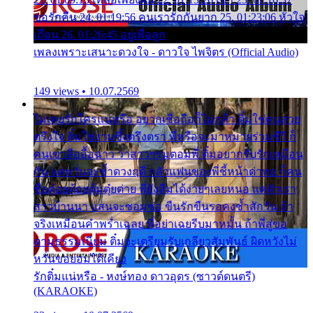
ขอรักคืน 24. 01:19:56 คนเรารักกันยาก 25. 01:23:06 หัวใจ
เถื่อน 26. 01:26:45 อยู่เพื่อลูก
เพลงเพราะเสนาะดวงใจ - ดาวใจ ไพจิตร (Official Audio)
149 views • 10.07.2569
ไม่เคยรักใครแน่หรือ อยากเชื่อถือก็ไม่กล้า ติ๋มใช่คนสวย
ตรึงใจ ติ๋มใช่งามซึ้งตรึงตรา พี่หรือจะมาหมายร่วมชีวี ก็
คนเขาลืออื้อฉาว ว่าสาวๆรุมตอมพี่ ติ๋มอยากรับรักเหมือน
กัน แต่หวั่นจะช้ำดวงฤดี กลัวแฟนของพี่ชี้หน้าด่าทอ ก็คน
ชื่อต๋อยต้อยตุ้มตุ๋ยต่าย พี่ยังลืมได้ง่ายๆเลยหนอ แค่ตัวเรา
สาวบ้านนา แสนจะซอมซ่อ ขืนรักขืนรอคงช้ำสักวัน ถ้า
จริงเหมือนคำพร่ำเฉลย พี่อย่าเฉยรีบมาหมั้น ถ้าพี่สู่ขอ
ตามธรรมเนียม ติ๋มจะเตรียมรับเกลียวสัมพันธ์ ผิดหวังไม่
หวั่นขอยอมได้เคียง
รักติ๋มแน่หรือ - หงษ์ทอง ดาวอุดร (ซาวด์ดนตรี)
(KARAOKE)