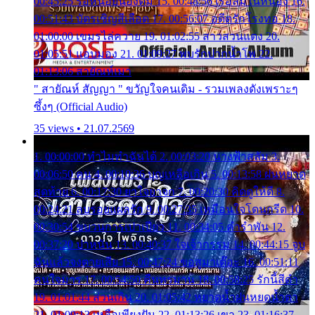
00:45:25 รอหน่อยน้องติ๋ม 15. 00:48:56 เรือล่มในหนอง 16.
00:51:43 บัตรเชิญสีเลือด 17. 00:56:07 อดีตรักโรงทอ 18.
01:00:00 เขมรไล่ควาย 19. 01:02:55 สาวสวนแตง 20.
01:05:51 แอบมอง 21. 01:09:27 พบรักปากน้ำโพ 22.
01:13:06 สายัณห์เมา
" สายัณห์ สัญญา " ขวัญใจคนเดิม - รวมเพลงดังเพราะๆ
ซึ้งๆ (Official Audio)
35 views • 21.07.2569
1. 00:00:00 ทำไมทำฉันได้ 2. 00:03:20 นางฟ้าสลัม 3.
00:06:50 คน 4. 00:10:36 บุญเหลือเกิน 5. 00:13:58 ฝนหยาด
สุดท้าย 6. 00:17:30 ยาใจยาจก 7. 00:20:30 คิดดูให้ดี 8.
00:24:21 ลบรอยแผลรัก 9. 00:27:35 เหมือนใจโดนกรีด 10.
00:30:54 ขบวนการเปาเปียว 11. 00:34:05 คำรำพัน 12.
00:37:20 ปาหนัน 13. 00:40:37 ใจเจ้ากรรม 14. 00:44:15 จูบ
ฉันแล้วจงตายเสีย 15. 00:47:24 ขอสูมาเต๊อะ 16. 00:51:11
คนใจมาร 17. 00:54:50 คืนทรมาน 18. 00:58:25 รักนี้สีดำ
19. 01:01:44 ส่วนเกิน 20. 01:05:42 หยาดน้ำฝนหยดน้ำตา
21. 01:09:13 เหลือเพียงฝัน 22. 01:13:26 เขา 23. 01:16:37