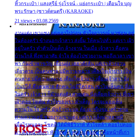
หิ้วกระเป๋า | แสงสุรีย์ รุ่งโรจน์ - แย่งกระเป๋า | เตือนใจ บุญ
พระรักษา (ซาวด์ดนตรี) (KARAOKE)
21 views • 03.08.2569
งานแต่ง เขาแซง แย่งเอาไปก่อน หัวใจอาวรณ์ มาซ่อน อยู่
ในห้องครัว ข้างนอกเจ้าสาว ส่งยิ้ม ให้คนไปทั่ว แต่เรา เฝ้า
อยู่ในครัว ทำตัวเป็นเด็ก ล้างจาน ในเมื่อ เจ้าสาว คือคน
บ้านใกล้ พึ่งพาอาศัย จำใจ ต้องไปช่วยงาน พอถึงเวลา เขา
พา กันเข้าพาขวัญ เพื่อนฝูง เฮฮาดังลั่น แต่เราล้างจาน
เดียวดาย เป็นคนพ่าย บ่มีความหมาย เคียงใจเจ้าบ่าว เป็น
คนพ่าย บ่มีความหมาย เคียงใจเจ้าบ่าว เพื่อนเจ้าสาว ยัง
เป็นบ่ได้ คือคนพ่าย ฮักคน ไม่มีใครสน เขาไม่เห็นคน ที่อยู่
ในครัว เจ้าสาว ก็มัวแต่งตัว สวยเด่น นั่งเคียงเจ้าบ่าว ที่เขา
เฝ้าคอย ใจเต้น หัวใจของเรา ลำเค็ญ ใครจะมองเห็น
ความใน ใจ เศร้า มันร้าวระบม ต้องมาขื่นขม เศร้าตรม
ท่ามความสุขี ช่วยงานเขาแต่ง แต่เรา แล้งมาหลายปี
เมื่อไรหนอจะ โชคดี ได้มีพิธีวิวาห์ หัวใจหล้า คอยไปคอย
มา คือหน้าที่เก่า หัวใจหล้า คอยไปคอยมา คือหน้าที่เก่า