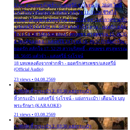
24:27 สามเณรกำพร้า - แสงสุรีย์ รุ่งโรจน์ 10. 28:08 ไม่มี
เวลาไปหาเมียน้อย - ยอดรัก สลักใจ 11. 31:29 ชีวิตไอ้
ธรรม - ศรเพชร ศรสุพรรณ 12. 35:26 ทหารอากาศขาดรัก
- แสงสุรีย์ รุ่งโรจน์ 13. 39:01 คนหัวใจโทรม - ยอดรัก สลัก
ใจ 14. 42:49 ไอ้หวังตายแน่ - ศรเพชร ศรสุพรรณ 15. 46:35
ธาตุแท้ของเธอ - แสงสุรีย์ รุ่งโรจน์ 16. 49:57 กำนันกำใน -
ยอดรัก สลักใจ 17. 52:29 สาวบริสุทธิ์ - ศรเพชร ศรสุพรรณ
18. 56:05 แต๋วจ๋า - แสงสุรีย์ รุ่งโรจน์
18 บทเพลงดังจากฟากฟ้า - ยอดรัก/ศรเพชร/แสงสุรีย์
(Official Audio)
23 views • 04.08.2569
1. 00:00 หิ้วกระเป๋า 2. 03:30 แย่งกระเป๋า
หิ้วกระเป๋า | แสงสุรีย์ รุ่งโรจน์ - แย่งกระเป๋า | เตือนใจ บุญ
พระรักษา (KARAOKE)
21 views • 03.08.2569
1. 00:00 หิ้วกระเป๋า 2. 03:30 แย่งกระเป๋า