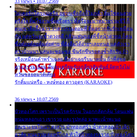
33 views • 10.07.2569
ไม่เคยรักใครแน่หรือ อยากเชื่อถือก็ไม่กล้า ติ๋มใช่คนสวย
ตรึงใจ ติ๋มใช่งามซึ้งตรึงตรา พี่หรือจะมาหมายร่วมชีวี ก็
คนเขาลืออื้อฉาว ว่าสาวๆรุมตอมพี่ ติ๋มอยากรับรักเหมือน
กัน แต่หวั่นจะช้ำดวงฤดี กลัวแฟนของพี่ชี้หน้าด่าทอ ก็คน
ชื่อต๋อยต้อยตุ้มตุ๋ยต่าย พี่ยังลืมได้ง่ายๆเลยหนอ แค่ตัวเรา
สาวบ้านนา แสนจะซอมซ่อ ขืนรักขืนรอคงช้ำสักวัน ถ้า
จริงเหมือนคำพร่ำเฉลย พี่อย่าเฉยรีบมาหมั้น ถ้าพี่สู่ขอ
ตามธรรมเนียม ติ๋มจะเตรียมรับเกลียวสัมพันธ์ ผิดหวังไม่
หวั่นขอยอมได้เคียง
รักติ๋มแน่หรือ - หงษ์ทอง ดาวอุดร (KARAOKE)
36 views • 10.07.2569
บัวทองโศก เพราะเป็นโรครักรุม ในอกกลัดกลุ้ม โดนแฟน
หนุ่มหลอกเอา เขารวย และรูปหล่อ มาพะเน้าพะนอ
ออเซาะจนใจเบา สงสาร บัวทองเศร้า น้ำตาคลอเบ้า เฝ้า
อาลัย หนุ่มรูปหล่อหนีไกล หัวใจบัวทองระรวย บัวทองโศก