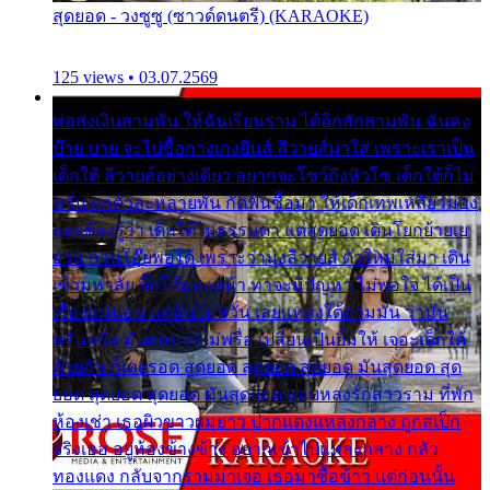
สุดยอด - วงซูซู (ซาวด์ดนตรี) (KARAOKE)
125 views • 03.07.2569
พ่อส่งเงินสามพัน ให้ฉันเรียนราม ได้อีกสักสามพัน ฉันคง
บ๊าย บาย จะไปซื้อกางเกงยีนส์ ลีวายส์มาใส่ เพราะเราเป็น
เด็กใต้ ลีวายส์อย่างเดียว อยากจะโชว์ถึงหิวโซ เด็กใต้ก็ไม่
หวั่น ตกตัวละหลายพัน กัดฟันซื้อมา ให้เด็กเทพเหลียวมอง
และต้องรู้ว่า เด็กใต้ไม่ธรรมดา แต่สุดยอด เดินโยกย้ายเย
ยวน กวนโอ๊ยพอได้ เพราะว่านุ่งลีวายส์ ตัวใหม่ใส่มา เดิน
เข้ามหาลัย จิ๊กโก๊มองหน้า ท่าจะมีปัญหา ไม่พอใจ ได้เป็น
เรื่องแน่นอน แต่ฉันไม่หวั่น เลยแหลงใต้ถามมัน ว่ามัน
พรั่นพรือ มันตอบว่าไม่พรื่อ เปลี่ยนเป็นยิ้มให้ เจอะเด็กใต้
ด้วยกัน ก็เลยรอด สุดยอด สุดยอด สุดยอด มันสุดยอด สุด
ยอด สุดยอด สุดยอด มันสุดยอด แอบหลงรักสาวราม ที่พัก
ห้องเช่า เธอผิวขาวผมยาว ปากแดงแหลงกลาง ถูกสเป็ก
จริงเธอ อยู่ห้องข้างข้าง อยากเข้าไปแหลงกลาง กลัว
ทองแดง กลับจากรามมาเจอ เธอมาซื้อข้าว แต่ก่อนนั้น