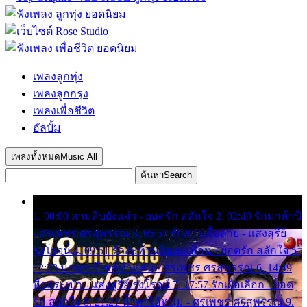
เพลงลูกทุ่ง
เพลงลูกกรุง
เพลงเพื่อชีวิต
อัลบั้ม
เพลงทั้งหมด
Music All
ค้นหา
Search
1. 00:00 สามสิบยังแจ๋ว - ยอดรัก สลักใจ 2. 02:49 รักมาห้าปี
- ศรเพชร ศรสุพรรณ 3. 05:57 รักสาวเสื้อลาย - แสงสุรีย์
รุ่งโรจน์ 4. 09:51 รักสะท้านดินสะเทือน - ยอดรัก สลักใจ 5.
12:23 มอเตอร์ไซค์ทำหล่น - ศรเพชร ศรสุพรรณ 6. 14:49
หิ้วกระเป๋า - แสงสุรีย์ รุ่งโรจน์ 7. 17:57 รักเผื่อเลือก - ยอด
รัก สลักใจ 8. 21:21 น้ำตาไอ้หนุ่ม - ศรเพชร ศรสุพรรณ 9.