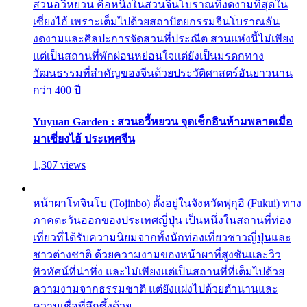
สวนอวี้หยวน คือหนึ่งในสวนจีนโบราณที่งดงามที่สุดใน
เซี่ยงไฮ้ เพราะเต็มไปด้วยสถาปัตยกรรมจีนโบราณอัน
งดงามและศิลปะการจัดสวนที่ประณีต สวนแห่งนี้ไม่เพียง
แต่เป็นสถานที่พักผ่อนหย่อนใจแต่ยังเป็นมรดกทาง
วัฒนธรรมที่สำคัญของจีนด้วยประวัติศาสตร์อันยาวนาน
กว่า 400 ปี
Yuyuan Garden : สวนอวี้หยวน จุดเช็กอินห้ามพลาดเมื่อ
มาเซี่ยงไฮ้ ประเทศจีน
1,307 views
หน้าผาโทจินโบ (Tojinbo) ตั้งอยู่ในจังหวัดฟุกุอิ (Fukui) ทาง
ภาคตะวันออกของประเทศญี่ปุ่น เป็นหนึ่งในสถานที่ท่อง
เที่ยวที่ได้รับความนิยมจากทั้งนักท่องเที่ยวชาวญี่ปุ่นและ
ชาวต่างชาติ ด้วยความงามของหน้าผาที่สูงชันและวิว
ทิวทัศน์ที่น่าทึ่ง และไม่เพียงแต่เป็นสถานที่ที่เต็มไปด้วย
ความงามจากธรรมชาติ แต่ยังแฝงไปด้วยตำนานและ
ความเชื่อที่ลึกซึ้งด้วย