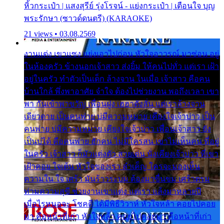
หิ้วกระเป๋า | แสงสุรีย์ รุ่งโรจน์ - แย่งกระเป๋า | เตือนใจ บุญ
พระรักษา (ซาวด์ดนตรี) (KARAOKE)
21 views • 03.08.2569
งานแต่ง เขาแซง แย่งเอาไปก่อน หัวใจอาวรณ์ มาซ่อน อยู่
ในห้องครัว ข้างนอกเจ้าสาว ส่งยิ้ม ให้คนไปทั่ว แต่เรา เฝ้า
อยู่ในครัว ทำตัวเป็นเด็ก ล้างจาน ในเมื่อ เจ้าสาว คือคน
บ้านใกล้ พึ่งพาอาศัย จำใจ ต้องไปช่วยงาน พอถึงเวลา เขา
พา กันเข้าพาขวัญ เพื่อนฝูง เฮฮาดังลั่น แต่เราล้างจาน
เดียวดาย เป็นคนพ่าย บ่มีความหมาย เคียงใจเจ้าบ่าว เป็น
คนพ่าย บ่มีความหมาย เคียงใจเจ้าบ่าว เพื่อนเจ้าสาว ยัง
เป็นบ่ได้ คือคนพ่าย ฮักคน ไม่มีใครสน เขาไม่เห็นคน ที่อยู่
ในครัว เจ้าสาว ก็มัวแต่งตัว สวยเด่น นั่งเคียงเจ้าบ่าว ที่เขา
เฝ้าคอย ใจเต้น หัวใจของเรา ลำเค็ญ ใครจะมองเห็น
ความใน ใจ เศร้า มันร้าวระบม ต้องมาขื่นขม เศร้าตรม
ท่ามความสุขี ช่วยงานเขาแต่ง แต่เรา แล้งมาหลายปี
เมื่อไรหนอจะ โชคดี ได้มีพิธีวิวาห์ หัวใจหล้า คอยไปคอย
มา คือหน้าที่เก่า หัวใจหล้า คอยไปคอยมา คือหน้าที่เก่า