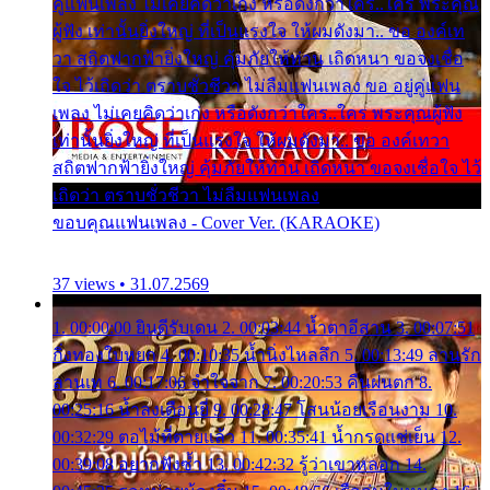
คู่แฟนเพลง ไม่เคยคิดว่าเก่ง หรือดังกว่าใคร..ใคร พระคุณ
ผู้ฟัง เท่านั้นยิ่งใหญ่ ที่เป็นแรงใจ ให้ผมดังมา.. ขอ องค์เท
วา สถิตฟากฟ้ายิ่งใหญ่ คุ้มภัยให้ท่าน เถิดหนา ขอจงเชื่อ
ใจ ไว้เถิดว่า ตราบชั่วชีวา ไม่ลืมแฟนเพลง ขอ อยู่คู่แฟน
เพลง ไม่เคยคิดว่าเก่ง หรือดังกว่าใคร..ใคร พระคุณผู้ฟัง
เท่านั้นยิ่งใหญ่ ที่เป็นแรงใจ ให้ผมดังมา.. ขอ องค์เทวา
สถิตฟากฟ้ายิ่งใหญ่ คุ้มภัยให้ท่าน เถิดหนา ขอจงเชื่อใจ ไว้
เถิดว่า ตราบชั่วชีวา ไม่ลืมแฟนเพลง
ขอบคุณแฟนเพลง - Cover Ver. (KARAOKE)
37 views • 31.07.2569
1. 00:00:00 ยินดีรับเดน 2. 00:03:44 น้ำตาอีสาน 3. 00:07:51
กิ่งทองใบหยก 4. 00:10:35 น้ำนิ่งไหลลึก 5. 00:13:49 ลานรัก
ลานเท 6. 00:17:06 จำใจจาก 7. 00:20:53 คืนฝนตก 8.
00:25:16 น้ำลงเดือนยี่ 9. 00:28:47 โสนน้อยเรือนงาม 10.
00:32:29 ตอไม้ที่ตายแล้ว 11. 00:35:41 น้ำกรดแช่เย็น 12.
00:39:08 อยากฟังซ้ำ 13. 00:42:32 รู้ว่าเขาหลอก 14.