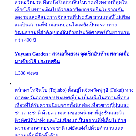
สวนอวี้หยวน คือหนึ่งในสวนจีนโบราณที่งดงามที่สุดใน
เซี่ยงไฮ้ เพราะเต็มไปด้วยสถาปัตยกรรมจีนโบราณอัน
งดงามและศิลปะการจัดสวนที่ประณีต สวนแห่งนี้ไม่เพียง
แต่เป็นสถานที่พักผ่อนหย่อนใจแต่ยังเป็นมรดกทาง
วัฒนธรรมที่สำคัญของจีนด้วยประวัติศาสตร์อันยาวนาน
กว่า 400 ปี
Yuyuan Garden : สวนอวี้หยวน จุดเช็กอินห้ามพลาดเมื่อ
มาเซี่ยงไฮ้ ประเทศจีน
1,308 views
หน้าผาโทจินโบ (Tojinbo) ตั้งอยู่ในจังหวัดฟุกุอิ (Fukui) ทาง
ภาคตะวันออกของประเทศญี่ปุ่น เป็นหนึ่งในสถานที่ท่อง
เที่ยวที่ได้รับความนิยมจากทั้งนักท่องเที่ยวชาวญี่ปุ่นและ
ชาวต่างชาติ ด้วยความงามของหน้าผาที่สูงชันและวิว
ทิวทัศน์ที่น่าทึ่ง และไม่เพียงแต่เป็นสถานที่ที่เต็มไปด้วย
ความงามจากธรรมชาติ แต่ยังแฝงไปด้วยตำนานและ
ความเชื่อที่ลึกซึ้งด้วย