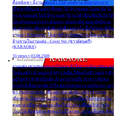
คือหยังเขา มีงานแต่งแล้ว ไปล้างแต่จาน ดั่งถูกประหาร
เมื่อเขาชื่นบาน แต่เราขื่นขม โอ้ รัก ลอยลม ไม่สม ดัง ใจ
ล้างจานคอยคู่ ไม่รู้ อีกนานเท่าใด จะได้ เลื่อนขั้นบันได ได้
เป็น ตำแหน่งเจ้าสาว มันเหงา เห็นเขามีคู่ ซมดู มีคู่ก็ม่วน
เข้าพาขวัญ เสียงโห่ตึงตึง มันซึ้ง อยู่แก่ใจ มื้อใด๋หนอ สิเป็น
งานเฮา มัวซอยเขา ใจเฮาซิด้าน มันทรมาน จับจาน เอย…
ล้างจานในงานแต่ง - Cover Ver. (ซาวด์ดนตรี)
(KARAOKE)
33 views • 03.08.2569
งานแต่ง เขาแซง แย่งเอาไปก่อน หัวใจอาวรณ์ มาซ่อน อยู่
ในห้องครัว ข้างนอกเจ้าสาว ส่งยิ้ม ให้คนไปทั่ว แต่เรา เฝ้า
อยู่ในครัว ทำตัวเป็นเด็ก ล้างจาน ในเมื่อ เจ้าสาว คือคน
บ้านใกล้ พึ่งพาอาศัย จำใจ ต้องไปช่วยงาน พอถึงเวลา เขา
พา กันเข้าพาขวัญ เพื่อนฝูง เฮฮาดังลั่น แต่เราล้างจาน
เดียวดาย เป็นคนพ่าย บ่มีความหมาย เคียงใจเจ้าบ่าว เป็น
คนพ่าย บ่มีความหมาย เคียงใจเจ้าบ่าว เพื่อนเจ้าสาว ยัง
เป็นบ่ได้ คือคนพ่าย ฮักคน ไม่มีใครสน เขาไม่เห็นคน ที่อยู่