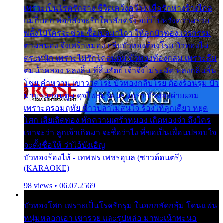
เพราะเป็นโรครักจาง ชีวิตเคว้งคว้าง เมื่อรักห่างร้างไกล
แม่ก็บอก พ่อก็สั่งจะรักใครสักครั้ง อย่าไปหวังความรวย
พลั้งไปใครจะช่วย ซื้อเปลมาไกว ให้ลูกบัวทอง เวรกรรม
ตามสนอง จึงเศร้าหมอง กลีบบัวทองต้องโรย บัวทองไม่
ตระหนัก เพราะไม่รักโคลนตม บัวทองท้องกลม เพราะลืม
ตมน้ำคลอง หลงลิ้น ที่สิ้นสัตย์ เจ้าจึงไม่ระมัด หลงกลิ่นลิ้น
โชย คำหวาน เขาวาดโรย บัวทองกลีบโรย ต้องร้อนรุม บัว
มาบานก่อนตูม ดุจไฟสุมร้อนรุมอุรา บัวทองผ่ายผอม
เพราะตรอมฤทัย ข้าวปลาไม่สนใจ ร้องไห้ลูกเดียว หยุด
โศก เสียเถิดทอง พักความเศร้าหมอง เถิดทองจ๋า ถึงใคร
เขาจะว่า ลูกเจ้าเกิดมา จะชื่อว่าไง พี่ขอเป็นเพื่อนปลอบใจ
จะตั้งชื่อให้ ว่าไอ้บังเอิญ
บัวทองร้องไห้ - เทพพร เพชรอุบล (ซาวด์ดนตรี)
(KARAOKE)
98 views • 06.07.2569
บัวทองโศก เพราะเป็นโรครักรุม ในอกกลัดกลุ้ม โดนแฟน
หนุ่มหลอกเอา เขารวย และรูปหล่อ มาพะเน้าพะนอ