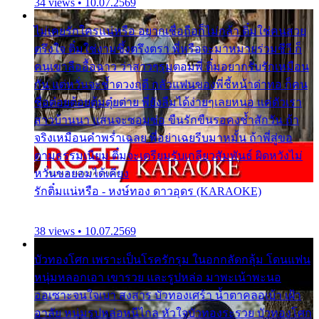
34 views • 10.07.2569
ไม่เคยรักใครแน่หรือ อยากเชื่อถือก็ไม่กล้า ติ๋มใช่คนสวย
ตรึงใจ ติ๋มใช่งามซึ้งตรึงตรา พี่หรือจะมาหมายร่วมชีวี ก็
คนเขาลืออื้อฉาว ว่าสาวๆรุมตอมพี่ ติ๋มอยากรับรักเหมือน
กัน แต่หวั่นจะช้ำดวงฤดี กลัวแฟนของพี่ชี้หน้าด่าทอ ก็คน
ชื่อต๋อยต้อยตุ้มตุ๋ยต่าย พี่ยังลืมได้ง่ายๆเลยหนอ แค่ตัวเรา
สาวบ้านนา แสนจะซอมซ่อ ขืนรักขืนรอคงช้ำสักวัน ถ้า
จริงเหมือนคำพร่ำเฉลย พี่อย่าเฉยรีบมาหมั้น ถ้าพี่สู่ขอ
ตามธรรมเนียม ติ๋มจะเตรียมรับเกลียวสัมพันธ์ ผิดหวังไม่
หวั่นขอยอมได้เคียง
รักติ๋มแน่หรือ - หงษ์ทอง ดาวอุดร (KARAOKE)
38 views • 10.07.2569
บัวทองโศก เพราะเป็นโรครักรุม ในอกกลัดกลุ้ม โดนแฟน
หนุ่มหลอกเอา เขารวย และรูปหล่อ มาพะเน้าพะนอ
ออเซาะจนใจเบา สงสาร บัวทองเศร้า น้ำตาคลอเบ้า เฝ้า
อาลัย หนุ่มรูปหล่อหนีไกล หัวใจบัวทองระรวย บัวทองโศก