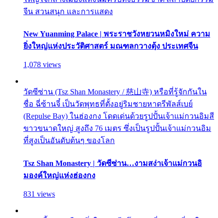
จีน สวนสนุก และการแสดง
New Yuanming Palace | พระราชวังหยวนหมิงใหม่ ความ
ยิ่งใหญ่แห่งประวัติศาสตร์ มณฑลกวางตุ้ง ประเทศจีน
1,078 views
วัดซีซ่าน (Tsz Shan Monastery / 慈山寺) หรือที่รู้จักกันใน
ชื่อ ฉี่ซ้านจี๋ เป็นวัดพุทธที่ตั้งอยู่ริมชายหาดรีพัลส์เบย์
(Repulse Bay) ในฮ่องกง โดดเด่นด้วยรูปปั้นเจ้าแม่กวนอิมสี
ขาวขนาดใหญ่ สูงถึง 76 เมตร ซึ่งเป็นรูปปั้นเจ้าแม่กวนอิม
ที่สูงเป็นอันดับต้นๆ ของโลก
Tsz Shan Monastery | วัดซีซ่าน…งามสง่าเจ้าแม่กวนอิ
มองค์ใหญ่แห่งฮ่องกง
831 views