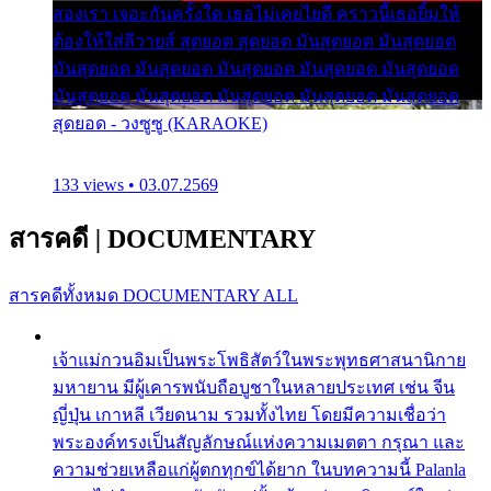
สองเรา เจอะกันครั้งใด เธอไม่เคยไยดี คราวนี้เธอยิ้มให้
ต้องให้ใส่ลีวายส์ สุดยอด สุดยอด มันสุดยอด มันสุดยอด
มันสุดยอด มันสุดยอด มันสุดยอด มันสุดยอด มันสุดยอด
มันสุดยอด มันสุดยอด มันสุดยอด มันสุดยอด มันสุดยอด
สุดยอด - วงซูซู (KARAOKE)
133 views • 03.07.2569
สารคดี
|
DOCUMENTARY
สารคดีทั้งหมด
DOCUMENTARY ALL
เจ้าแม่กวนอิมเป็นพระโพธิสัตว์ในพระพุทธศาสนานิกาย
มหายาน มีผู้เคารพนับถือบูชาในหลายประเทศ เช่น จีน
ญี่ปุ่น เกาหลี เวียดนาม รวมทั้งไทย โดยมีความเชื่อว่า
พระองค์ทรงเป็นสัญลักษณ์แห่งความเมตตา กรุณา และ
ความช่วยเหลือแก่ผู้ตกทุกข์ได้ยาก ในบทความนี้ Palanla