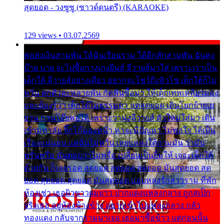
สุดยอด - วงซูซู (ซาวด์ดนตรี) (KARAOKE)
129 views • 03.07.2569
พ่อส่งเงินสามพัน ให้ฉันเรียนราม ได้อีกสักสามพัน ฉันคง
บ๊าย บาย จะไปซื้อกางเกงยีนส์ ลีวายส์มาใส่ เพราะเราเป็น
เด็กใต้ ลีวายส์อย่างเดียว อยากจะโชว์ถึงหิวโซ เด็กใต้ก็ไม่
หวั่น ตกตัวละหลายพัน กัดฟันซื้อมา ให้เด็กเทพเหลียวมอง
และต้องรู้ว่า เด็กใต้ไม่ธรรมดา แต่สุดยอด เดินโยกย้ายเย
ยวน กวนโอ๊ยพอได้ เพราะว่านุ่งลีวายส์ ตัวใหม่ใส่มา เดิน
เข้ามหาลัย จิ๊กโก๊มองหน้า ท่าจะมีปัญหา ไม่พอใจ ได้เป็น
เรื่องแน่นอน แต่ฉันไม่หวั่น เลยแหลงใต้ถามมัน ว่ามัน
พรั่นพรือ มันตอบว่าไม่พรื่อ เปลี่ยนเป็นยิ้มให้ เจอะเด็กใต้
ด้วยกัน ก็เลยรอด สุดยอด สุดยอด สุดยอด มันสุดยอด สุด
ยอด สุดยอด สุดยอด มันสุดยอด แอบหลงรักสาวราม ที่พัก
ห้องเช่า เธอผิวขาวผมยาว ปากแดงแหลงกลาง ถูกสเป็ก
จริงเธอ อยู่ห้องข้างข้าง อยากเข้าไปแหลงกลาง กลัว
ทองแดง กลับจากรามมาเจอ เธอมาซื้อข้าว แต่ก่อนนั้น