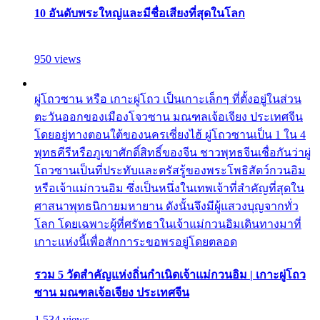
10 อันดับพระใหญ่และมีชื่อเสียงที่สุดในโลก
950 views
ผู่โถวซาน หรือ เกาะผู่โถว เป็นเกาะเล็กๆ ที่ตั้งอยู่ในส่วน
ตะวันออกของเมืองโจวซาน มณฑลเจ้อเจียง ประเทศจีน
โดยอยู่ทางตอนใต้ของนครเซี่ยงไฮ้ ผู่โถวซานเป็น 1 ใน 4
พุทธคีรีหรือภูเขาศักดิ์สิทธิ์ของจีน ชาวพุทธจีนเชื่อกันว่าผู่
โถวซานเป็นที่ประทับและตรัสรู้ของพระโพธิสัตว์กวนอิม
หรือเจ้าแม่กวนอิม ซึ่งเป็นหนึ่งในเทพเจ้าที่สำคัญที่สุดใน
ศาสนาพุทธนิกายมหายาน ดังนั้นจึงมีผู้แสวงบุญจากทั่ว
โลก โดยเฉพาะผู้ที่ศรัทธาในเจ้าแม่กวนอิมเดินทางมาที่
เกาะแห่งนี้เพื่อสักการะขอพรอยู่โดยตลอด
รวม 5 วัดสำคัญแห่งถิ่นกำเนิดเจ้าแม่กวนอิม | เกาะผู่โถว
ซาน มณฑลเจ้อเจียง ประเทศจีน
1,534 views