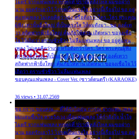
ไมตรี จากแฟนเพลง ทุกทุกที่ ปราณีหลั่งไหล ผมขอฝาก
นาม ยอดรักเอาไว้ โปรดเป็นแรงใจ อย่างนี้เรื่อยไป ขอ อยู่
คู่แฟนเพลง ไม่เคยคิดว่าเก่ง หรือดังกว่าใคร..ใคร พระคุณ
ผู้ฟัง เท่านั้นยิ่งใหญ่ ที่เป็นแรงใจ ให้ผมดังมา.. ขอ องค์เท
วา สถิตฟากฟ้ายิ่งใหญ่ คุ้มภัยให้ท่าน เถิดหนา ขอจงเชื่อ
ใจ ไว้เถิดว่า ตราบชั่วชีวา ไม่ลืมแฟนเพลง ขอ อยู่คู่แฟน
เพลง ไม่เคยคิดว่าเก่ง หรือดังกว่าใคร..ใคร พระคุณผู้ฟัง
เท่านั้นยิ่งใหญ่ ที่เป็นแรงใจ ให้ผมดังมา.. ขอ องค์เทวา
สถิตฟากฟ้ายิ่งใหญ่ คุ้มภัยให้ท่าน เถิดหนา ขอจงเชื่อใจ ไว้
เถิดว่า ตราบชั่วชีวา ไม่ลืมแฟนเพลง
ขอบคุณแฟนเพลง - Cover Ver. (ซาวด์ดนตรี) (KARAOKE)
36 views • 31.07.2569
ขอ กราบ ขอบคุณ.... ที่ได้รับไออุ่น การุณ จากแฟน เพลง
ผมแสนชื่นใจ หายวังเวง เมื่อแฟนเพลง ให้กำลังใจ น้ำใจ
ไมตรี จากแฟนเพลง ทุกทุกที่ ปราณีหลั่งไหล ผมขอฝาก
นาม ยอดรักเอาไว้ โปรดเป็นแรงใจ อย่างนี้เรื่อยไป ขอ อยู่