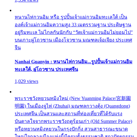
หนานไห่กวนอิม หรือ รูปปั้นเจ้าแม่กวนอิมทะเลใต้ เป็น
องค์เจ้าแม่กวนอิมความสูง 33 เมตรรวมฐาน ประดิษฐาน
อยู่ริมทะเล ไม่ไกลกันนักกับ “วัดเจ้าแม่กวนอิมไม่ยอมไป”
บนเกาะผู่โถวซาน เมืองโจวซาน มณฑลเจ้อเจียง ประเทศ
จีน
Nanhai Guanyin : หนานไห่กวนอิม...รูปปั้นเจ้าแม่กวนอิม
ทะเลใต้, ผู่โถวซาน ประเทศจีน
1,029 views
พระราชวังหยวนหมิงใหม่ (New Yuanming Palace/宮新園
明園) ในเมืองจูไห่ (Zhuhai) มณฑลกวางตุ้ง (Quangdong)
ประเทศจีน เป็นสวนและสถานที่ท่องเที่ยวที่ได้รับแรง
บันดาลใจจากพระราชวังฤดูร้อนเก่า (Old Summer Palace)
หรือหยวนหมิงหยวนในกรุงปักกิ่ง สวนสาธารณะขนาด
ใหญ่ใจกลางเมืองแห่งนี้มีครบทั้งธรรมชาติ สถาปัตยกรรม