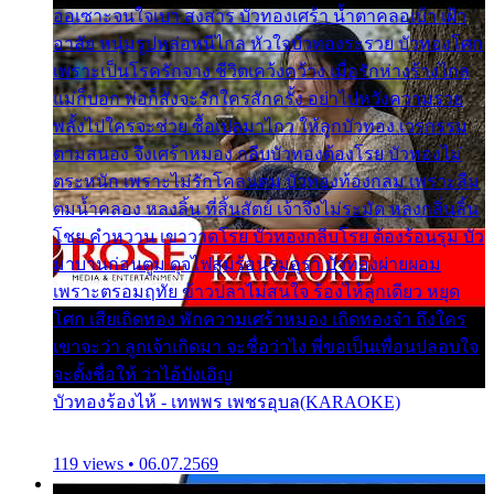
ออเซาะจนใจเบา สงสาร บัวทองเศร้า น้ำตาคลอเบ้า เฝ้า
อาลัย หนุ่มรูปหล่อหนีไกล หัวใจบัวทองระรวย บัวทองโศก
เพราะเป็นโรครักจาง ชีวิตเคว้งคว้าง เมื่อรักห่างร้างไกล
แม่ก็บอก พ่อก็สั่งจะรักใครสักครั้ง อย่าไปหวังความรวย
พลั้งไปใครจะช่วย ซื้อเปลมาไกว ให้ลูกบัวทอง เวรกรรม
ตามสนอง จึงเศร้าหมอง กลีบบัวทองต้องโรย บัวทองไม่
ตระหนัก เพราะไม่รักโคลนตม บัวทองท้องกลม เพราะลืม
ตมน้ำคลอง หลงลิ้น ที่สิ้นสัตย์ เจ้าจึงไม่ระมัด หลงกลิ่นลิ้น
โชย คำหวาน เขาวาดโรย บัวทองกลีบโรย ต้องร้อนรุม บัว
มาบานก่อนตูม ดุจไฟสุมร้อนรุมอุรา บัวทองผ่ายผอม
เพราะตรอมฤทัย ข้าวปลาไม่สนใจ ร้องไห้ลูกเดียว หยุด
โศก เสียเถิดทอง พักความเศร้าหมอง เถิดทองจ๋า ถึงใคร
เขาจะว่า ลูกเจ้าเกิดมา จะชื่อว่าไง พี่ขอเป็นเพื่อนปลอบใจ
จะตั้งชื่อให้ ว่าไอ้บังเอิญ
บัวทองร้องไห้ - เทพพร เพชรอุบล(KARAOKE)
119 views • 06.07.2569