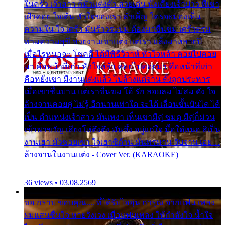
ในครัว เจ้าสาว ก็มัวแต่งตัว สวยเด่น นั่งเคียงเจ้าบ่าว ที่เขา
เฝ้าคอย ใจเต้น หัวใจของเรา ลำเค็ญ ใครจะมองเห็น
ความใน ใจ เศร้า มันร้าวระบม ต้องมาขื่นขม เศร้าตรม
ท่ามความสุขี ช่วยงานเขาแต่ง แต่เรา แล้งมาหลายปี
เมื่อไรหนอจะ โชคดี ได้มีพิธีวิวาห์ หัวใจหล้า คอยไปคอย
มา คือหน้าที่เก่า หัวใจหล้า คอยไปคอยมา คือหน้าที่เก่า
คือหยังเขา มีงานแต่งแล้ว ไปล้างแต่จาน ดั่งถูกประหาร
เมื่อเขาชื่นบาน แต่เราขื่นขม โอ้ รัก ลอยลม ไม่สม ดัง ใจ
ล้างจานคอยคู่ ไม่รู้ อีกนานเท่าใด จะได้ เลื่อนขั้นบันได ได้
เป็น ตำแหน่งเจ้าสาว มันเหงา เห็นเขามีคู่ ซมดู มีคู่ก็ม่วน
เข้าพาขวัญ เสียงโห่ตึงตึง มันซึ้ง อยู่แก่ใจ มื้อใด๋หนอ สิเป็น
งานเฮา มัวซอยเขา ใจเฮาซิด้าน มันทรมาน จับจาน เอย…
ล้างจานในงานแต่ง - Cover Ver. (KARAOKE)
36 views • 03.08.2569
ขอ กราบ ขอบคุณ.... ที่ได้รับไออุ่น การุณ จากแฟน เพลง
ผมแสนชื่นใจ หายวังเวง เมื่อแฟนเพลง ให้กำลังใจ น้ำใจ