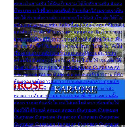
พ่อส่งเงินสามพัน ให้ฉันเรียนราม ได้อีกสักสามพัน ฉันคง
บ๊าย บาย จะไปซื้อกางเกงยีนส์ ลีวายส์มาใส่ เพราะเราเป็น
เด็กใต้ ลีวายส์อย่างเดียว อยากจะโชว์ถึงหิวโซ เด็กใต้ก็ไม่
หวั่น ตกตัวละหลายพัน กัดฟันซื้อมา ให้เด็กเทพเหลียวมอง
และต้องรู้ว่า เด็กใต้ไม่ธรรมดา แต่สุดยอด เดินโยกย้ายเย
ยวน กวนโอ๊ยพอได้ เพราะว่านุ่งลีวายส์ ตัวใหม่ใส่มา เดิน
เข้ามหาลัย จิ๊กโก๊มองหน้า ท่าจะมีปัญหา ไม่พอใจ ได้เป็น
เรื่องแน่นอน แต่ฉันไม่หวั่น เลยแหลงใต้ถามมัน ว่ามัน
พรั่นพรือ มันตอบว่าไม่พรื่อ เปลี่ยนเป็นยิ้มให้ เจอะเด็กใต้
ด้วยกัน ก็เลยรอด สุดยอด สุดยอด สุดยอด มันสุดยอด สุด
ยอด สุดยอด สุดยอด มันสุดยอด แอบหลงรักสาวราม ที่พัก
ห้องเช่า เธอผิวขาวผมยาว ปากแดงแหลงกลาง ถูกสเป็ก
จริงเธอ อยู่ห้องข้างข้าง อยากเข้าไปแหลงกลาง กลัว
ทองแดง กลับจากรามมาเจอ เธอมาซื้อข้าว แต่ก่อนนั้น
สองเรา เจอะกันครั้งใด เธอไม่เคยไยดี คราวนี้เธอยิ้มให้
ต้องให้ใส่ลีวายส์ สุดยอด สุดยอด มันสุดยอด มันสุดยอด
มันสุดยอด มันสุดยอด มันสุดยอด มันสุดยอด มันสุดยอด
มันสุดยอด มันสุดยอด มันสุดยอด มันสุดยอด มันสุดยอด