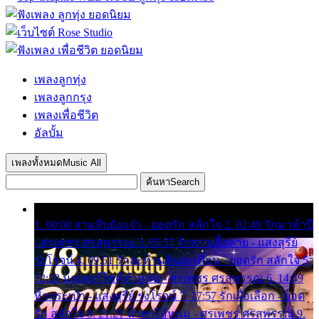
เพลงลูกทุ่ง
เพลงลูกกรุง
เพลงเพื่อชีวิต
อัลบั้ม
เพลงทั้งหมด
Music All
ค้นหา
Search
1. 00:00 สามสิบยังแจ๋ว - ยอดรัก สลักใจ 2. 02:49 รักมาห้าปี
- ศรเพชร ศรสุพรรณ 3. 05:57 รักสาวเสื้อลาย - แสงสุรีย์
รุ่งโรจน์ 4. 09:51 รักสะท้านดินสะเทือน - ยอดรัก สลักใจ 5.
12:23 มอเตอร์ไซค์ทำหล่น - ศรเพชร ศรสุพรรณ 6. 14:49
หิ้วกระเป๋า - แสงสุรีย์ รุ่งโรจน์ 7. 17:57 รักเผื่อเลือก - ยอด
รัก สลักใจ 8. 21:21 น้ำตาไอ้หนุ่ม - ศรเพชร ศรสุพรรณ 9.