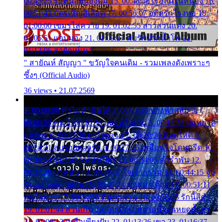
00:45:25 รอหน่อยน้องติ๋ม 15. 00:48:56 เรือล่มในหนอง 16.
00:51:43 บัตรเชิญสีเลือด 17. 00:56:07 อดีตรักโรงทอ 18.
01:00:00 เขมรไล่ควาย 19. 01:02:55 สาวสวนแตง 20.
01:05:51 แอบมอง 21. 01:09:27 พบรักปากน้ำโพ 22.
01:13:06 สายัณห์เมา
" สายัณห์ สัญญา " ขวัญใจคนเดิม - รวมเพลงดังเพราะๆ
ซึ้งๆ (Official Audio)
36 views • 21.07.2569
1. 00:00:00 ทำไมทำฉันได้ 2. 00:03:20 นางฟ้าสลัม 3.
00:06:50 คน 4. 00:10:36 บุญเหลือเกิน 5. 00:13:58 ฝนหยาด
สุดท้าย 6. 00:17:30 ยาใจยาจก 7. 00:20:30 คิดดูให้ดี 8.
00:24:21 ลบรอยแผลรัก 9. 00:27:35 เหมือนใจโดนกรีด 10.
00:30:54 ขบวนการเปาเปียว 11. 00:34:05 คำรำพัน 12.
00:37:20 ปาหนัน 13. 00:40:37 ใจเจ้ากรรม 14. 00:44:15 จูบ
ฉันแล้วจงตายเสีย 15. 00:47:24 ขอสูมาเต๊อะ 16. 00:51:11
คนใจมาร 17. 00:54:50 คืนทรมาน 18. 00:58:25 รักนี้สีดำ
19. 01:01:44 ส่วนเกิน 20. 01:05:42 หยาดน้ำฝนหยดน้ำตา
21. 01:09:13 เหลือเพียงฝัน 22. 01:13:26 เขา 23. 01:16:37