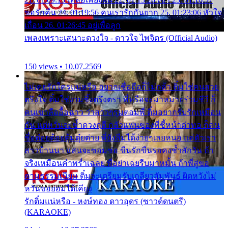
ขอรักคืน 24. 01:19:56 คนเรารักกันยาก 25. 01:23:06 หัวใจ
เถื่อน 26. 01:26:45 อยู่เพื่อลูก
เพลงเพราะเสนาะดวงใจ - ดาวใจ ไพจิตร (Official Audio)
150 views • 10.07.2569
ไม่เคยรักใครแน่หรือ อยากเชื่อถือก็ไม่กล้า ติ๋มใช่คนสวย
ตรึงใจ ติ๋มใช่งามซึ้งตรึงตรา พี่หรือจะมาหมายร่วมชีวี ก็
คนเขาลืออื้อฉาว ว่าสาวๆรุมตอมพี่ ติ๋มอยากรับรักเหมือน
กัน แต่หวั่นจะช้ำดวงฤดี กลัวแฟนของพี่ชี้หน้าด่าทอ ก็คน
ชื่อต๋อยต้อยตุ้มตุ๋ยต่าย พี่ยังลืมได้ง่ายๆเลยหนอ แค่ตัวเรา
สาวบ้านนา แสนจะซอมซ่อ ขืนรักขืนรอคงช้ำสักวัน ถ้า
จริงเหมือนคำพร่ำเฉลย พี่อย่าเฉยรีบมาหมั้น ถ้าพี่สู่ขอ
ตามธรรมเนียม ติ๋มจะเตรียมรับเกลียวสัมพันธ์ ผิดหวังไม่
หวั่นขอยอมได้เคียง
รักติ๋มแน่หรือ - หงษ์ทอง ดาวอุดร (ซาวด์ดนตรี)
(KARAOKE)