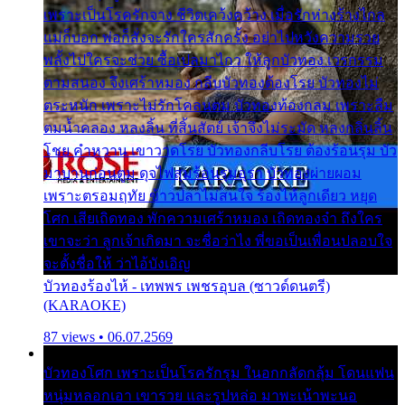
เพราะเป็นโรครักจาง ชีวิตเคว้งคว้าง เมื่อรักห่างร้างไกล
แม่ก็บอก พ่อก็สั่งจะรักใครสักครั้ง อย่าไปหวังความรวย
พลั้งไปใครจะช่วย ซื้อเปลมาไกว ให้ลูกบัวทอง เวรกรรม
ตามสนอง จึงเศร้าหมอง กลีบบัวทองต้องโรย บัวทองไม่
ตระหนัก เพราะไม่รักโคลนตม บัวทองท้องกลม เพราะลืม
ตมน้ำคลอง หลงลิ้น ที่สิ้นสัตย์ เจ้าจึงไม่ระมัด หลงกลิ่นลิ้น
โชย คำหวาน เขาวาดโรย บัวทองกลีบโรย ต้องร้อนรุม บัว
มาบานก่อนตูม ดุจไฟสุมร้อนรุมอุรา บัวทองผ่ายผอม
เพราะตรอมฤทัย ข้าวปลาไม่สนใจ ร้องไห้ลูกเดียว หยุด
โศก เสียเถิดทอง พักความเศร้าหมอง เถิดทองจ๋า ถึงใคร
เขาจะว่า ลูกเจ้าเกิดมา จะชื่อว่าไง พี่ขอเป็นเพื่อนปลอบใจ
จะตั้งชื่อให้ ว่าไอ้บังเอิญ
บัวทองร้องไห้ - เทพพร เพชรอุบล (ซาวด์ดนตรี)
(KARAOKE)
87 views • 06.07.2569
บัวทองโศก เพราะเป็นโรครักรุม ในอกกลัดกลุ้ม โดนแฟน
หนุ่มหลอกเอา เขารวย และรูปหล่อ มาพะเน้าพะนอ