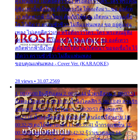
คู่แฟนเพลง ไม่เคยคิดว่าเก่ง หรือดังกว่าใคร..ใคร พระคุณ
ผู้ฟัง เท่านั้นยิ่งใหญ่ ที่เป็นแรงใจ ให้ผมดังมา.. ขอ องค์เท
วา สถิตฟากฟ้ายิ่งใหญ่ คุ้มภัยให้ท่าน เถิดหนา ขอจงเชื่อ
ใจ ไว้เถิดว่า ตราบชั่วชีวา ไม่ลืมแฟนเพลง ขอ อยู่คู่แฟน
เพลง ไม่เคยคิดว่าเก่ง หรือดังกว่าใคร..ใคร พระคุณผู้ฟัง
เท่านั้นยิ่งใหญ่ ที่เป็นแรงใจ ให้ผมดังมา.. ขอ องค์เทวา
สถิตฟากฟ้ายิ่งใหญ่ คุ้มภัยให้ท่าน เถิดหนา ขอจงเชื่อใจ ไว้
เถิดว่า ตราบชั่วชีวา ไม่ลืมแฟนเพลง
ขอบคุณแฟนเพลง - Cover Ver. (KARAOKE)
28 views • 31.07.2569
1. 00:00:00 ยินดีรับเดน 2. 00:03:44 น้ำตาอีสาน 3. 00:07:51
กิ่งทองใบหยก 4. 00:10:35 น้ำนิ่งไหลลึก 5. 00:13:49 ลานรัก
ลานเท 6. 00:17:06 จำใจจาก 7. 00:20:53 คืนฝนตก 8.
00:25:16 น้ำลงเดือนยี่ 9. 00:28:47 โสนน้อยเรือนงาม 10.
00:32:29 ตอไม้ที่ตายแล้ว 11. 00:35:41 น้ำกรดแช่เย็น 12.
00:39:08 อยากฟังซ้ำ 13. 00:42:32 รู้ว่าเขาหลอก 14.