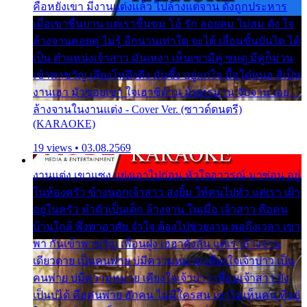
คือหยังเขา มีงานแต่งแล้ว ไปล้างแต่จาน ดั่งถูกประหาร
เมื่อเขาชื่นบาน แต่เราขื่นขม โอ้ รัก ลอยลม ไม่สม ดัง ใจ
ล้างจานคอยคู่ ไม่รู้ อีกนานเท่าใด จะได้ เลื่อนขั้นบันได ได้
เป็น ตำแหน่งเจ้าสาว มันเหงา เห็นเขามีคู่ ซมดู มีคู่ก็ม่วน
เข้าพาขวัญ เสียงโห่ตึงตึง มันซึ้ง อยู่แก่ใจ มื้อใด๋หนอ สิเป็น
งานเฮา มัวซอยเขา ใจเฮาซิด้าน มันทรมาน จับจาน เอย…
ล้างจานในงานแต่ง - Cover Ver. (ซาวด์ดนตรี)
(KARAOKE)
19 views • 03.08.2569
งานแต่ง เขาแซง แย่งเอาไปก่อน หัวใจอาวรณ์ มาซ่อน อยู่
ในห้องครัว ข้างนอกเจ้าสาว ส่งยิ้ม ให้คนไปทั่ว แต่เรา เฝ้า
อยู่ในครัว ทำตัวเป็นเด็ก ล้างจาน ในเมื่อ เจ้าสาว คือคน
บ้านใกล้ พึ่งพาอาศัย จำใจ ต้องไปช่วยงาน พอถึงเวลา เขา
พา กันเข้าพาขวัญ เพื่อนฝูง เฮฮาดังลั่น แต่เราล้างจาน
เดียวดาย เป็นคนพ่าย บ่มีความหมาย เคียงใจเจ้าบ่าว เป็น
คนพ่าย บ่มีความหมาย เคียงใจเจ้าบ่าว เพื่อนเจ้าสาว ยัง
เป็นบ่ได้ คือคนพ่าย ฮักคน ไม่มีใครสน เขาไม่เห็นคน ที่อยู่