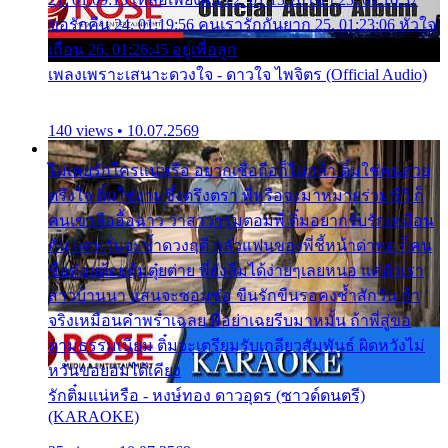
ขอรักคืน 24. 01:19:56 คนเรารักกันยาก 25. 01:23:06 หัวใจ
เถื่อน 26. 01:26:45 อยู่เพื่อลูก
เพลงเพราะเสนาะดวงใจ - ดาวใจ ไพจิตร (Official Audio)
140 views • 10.07.2569
ไม่เคยรักใครแน่หรือ อยากเชื่อถือก็ไม่กล้า ติ๋มใช่คนสวย
ตรึงใจ ติ๋มใช่งามซึ้งตรึงตรา พี่หรือจะมาหมายร่วมชีวี ก็
คนเขาลืออื้อฉาว ว่าสาวๆรุมตอมพี่ ติ๋มอยากรับรักเหมือน
กัน แต่หวั่นจะช้ำดวงฤดี กลัวแฟนของพี่ชี้หน้าด่าทอ ก็คน
ชื่อต๋อยต้อยตุ้มตุ๋ยต่าย พี่ยังลืมได้ง่ายๆเลยหนอ แค่ตัวเรา
สาวบ้านนา แสนจะซอมซ่อ ขืนรักขืนรอคงช้ำสักวัน ถ้า
จริงเหมือนคำพร่ำเฉลย พี่อย่าเฉยรีบมาหมั้น ถ้าพี่สู่ขอ
ตามธรรมเนียม ติ๋มจะเตรียมรับเกลียวสัมพันธ์ ผิดหวังไม่
หวั่นขอยอมได้เคียง
รักติ๋มแน่หรือ - หงษ์ทอง ดาวอุดร (ซาวด์ดนตรี)
(KARAOKE)