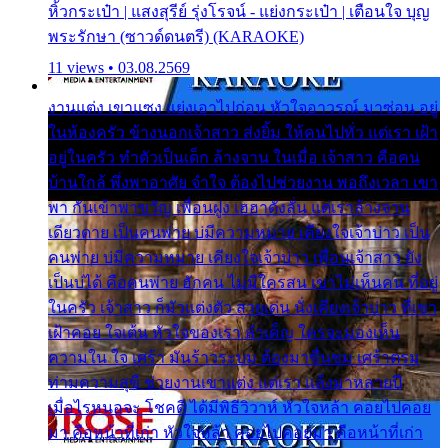
หิ้วกระเป๋า | แสงสุรีย์ รุ่งโรจน์ - แย่งกระเป๋า | เตือนใจ บุญ
พระรักษา (ซาวด์ดนตรี) (KARAOKE)
11 views • 03.08.2569
งานแต่ง เขาแซง แย่งเอาไปก่อน หัวใจอาวรณ์ มาซ่อน อยู่
ในห้องครัว ข้างนอกเจ้าสาว ส่งยิ้ม ให้คนไปทั่ว แต่เรา เฝ้า
อยู่ในครัว ทำตัวเป็นเด็ก ล้างจาน ในเมื่อ เจ้าสาว คือคน
บ้านใกล้ พึ่งพาอาศัย จำใจ ต้องไปช่วยงาน พอถึงเวลา เขา
พา กันเข้าพาขวัญ เพื่อนฝูง เฮฮาดังลั่น แต่เราล้างจาน
เดียวดาย เป็นคนพ่าย บ่มีความหมาย เคียงใจเจ้าบ่าว เป็น
คนพ่าย บ่มีความหมาย เคียงใจเจ้าบ่าว เพื่อนเจ้าสาว ยัง
เป็นบ่ได้ คือคนพ่าย ฮักคน ไม่มีใครสน เขาไม่เห็นคน ที่อยู่
ในครัว เจ้าสาว ก็มัวแต่งตัว สวยเด่น นั่งเคียงเจ้าบ่าว ที่เขา
เฝ้าคอย ใจเต้น หัวใจของเรา ลำเค็ญ ใครจะมองเห็น
ความใน ใจ เศร้า มันร้าวระบม ต้องมาขื่นขม เศร้าตรม
ท่ามความสุขี ช่วยงานเขาแต่ง แต่เรา แล้งมาหลายปี
เมื่อไรหนอจะ โชคดี ได้มีพิธีวิวาห์ หัวใจหล้า คอยไปคอย
มา คือหน้าที่เก่า หัวใจหล้า คอยไปคอยมา คือหน้าที่เก่า