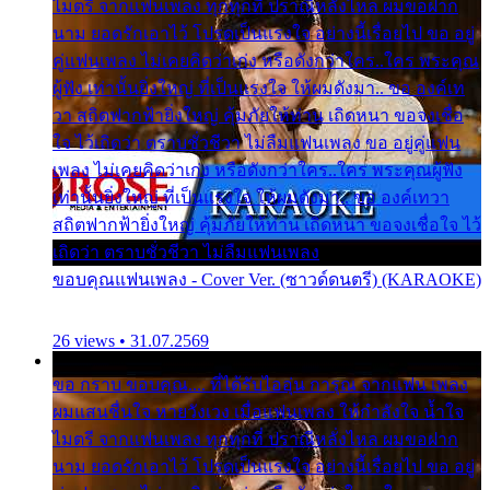
ไมตรี จากแฟนเพลง ทุกทุกที่ ปราณีหลั่งไหล ผมขอฝาก
นาม ยอดรักเอาไว้ โปรดเป็นแรงใจ อย่างนี้เรื่อยไป ขอ อยู่
คู่แฟนเพลง ไม่เคยคิดว่าเก่ง หรือดังกว่าใคร..ใคร พระคุณ
ผู้ฟัง เท่านั้นยิ่งใหญ่ ที่เป็นแรงใจ ให้ผมดังมา.. ขอ องค์เท
วา สถิตฟากฟ้ายิ่งใหญ่ คุ้มภัยให้ท่าน เถิดหนา ขอจงเชื่อ
ใจ ไว้เถิดว่า ตราบชั่วชีวา ไม่ลืมแฟนเพลง ขอ อยู่คู่แฟน
เพลง ไม่เคยคิดว่าเก่ง หรือดังกว่าใคร..ใคร พระคุณผู้ฟัง
เท่านั้นยิ่งใหญ่ ที่เป็นแรงใจ ให้ผมดังมา.. ขอ องค์เทวา
สถิตฟากฟ้ายิ่งใหญ่ คุ้มภัยให้ท่าน เถิดหนา ขอจงเชื่อใจ ไว้
เถิดว่า ตราบชั่วชีวา ไม่ลืมแฟนเพลง
ขอบคุณแฟนเพลง - Cover Ver. (ซาวด์ดนตรี) (KARAOKE)
26 views • 31.07.2569
ขอ กราบ ขอบคุณ.... ที่ได้รับไออุ่น การุณ จากแฟน เพลง
ผมแสนชื่นใจ หายวังเวง เมื่อแฟนเพลง ให้กำลังใจ น้ำใจ
ไมตรี จากแฟนเพลง ทุกทุกที่ ปราณีหลั่งไหล ผมขอฝาก
นาม ยอดรักเอาไว้ โปรดเป็นแรงใจ อย่างนี้เรื่อยไป ขอ อยู่