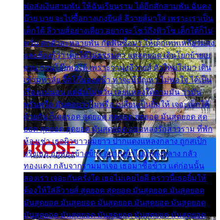
พ่อส่งเงินสามพัน ให้ฉันเรียนราม ได้อีกสักสามพัน ฉันคง
บ๊าย บาย จะไปซื้อกางเกงยีนส์ ลีวายส์มาใส่ เพราะเราเป็น
เด็กใต้ ลีวายส์อย่างเดียว อยากจะโชว์ถึงหิวโซ เด็กใต้ก็ไม่
หวั่น ตกตัวละหลายพัน กัดฟันซื้อมา ให้เด็กเทพเหลียวมอง
และต้องรู้ว่า เด็กใต้ไม่ธรรมดา แต่สุดยอด เดินโยกย้ายเย
ยวน กวนโอ๊ยพอได้ เพราะว่านุ่งลีวายส์ ตัวใหม่ใส่มา เดิน
เข้ามหาลัย จิ๊กโก๊มองหน้า ท่าจะมีปัญหา ไม่พอใจ ได้เป็น
เรื่องแน่นอน แต่ฉันไม่หวั่น เลยแหลงใต้ถามมัน ว่ามัน
พรั่นพรือ มันตอบว่าไม่พรื่อ เปลี่ยนเป็นยิ้มให้ เจอะเด็กใต้
ด้วยกัน ก็เลยรอด สุดยอด สุดยอด สุดยอด มันสุดยอด สุด
ยอด สุดยอด สุดยอด มันสุดยอด แอบหลงรักสาวราม ที่พัก
ห้องเช่า เธอผิวขาวผมยาว ปากแดงแหลงกลาง ถูกสเป็ก
จริงเธอ อยู่ห้องข้างข้าง อยากเข้าไปแหลงกลาง กลัว
ทองแดง กลับจากรามมาเจอ เธอมาซื้อข้าว แต่ก่อนนั้น
สองเรา เจอะกันครั้งใด เธอไม่เคยไยดี คราวนี้เธอยิ้มให้
ต้องให้ใส่ลีวายส์ สุดยอด สุดยอด มันสุดยอด มันสุดยอด
มันสุดยอด มันสุดยอด มันสุดยอด มันสุดยอด มันสุดยอด
มันสุดยอด มันสุดยอด มันสุดยอด มันสุดยอด มันสุดยอด