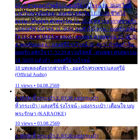
24:27 สามเณรกำพร้า - แสงสุรีย์ รุ่งโรจน์ 10. 28:08 ไม่มี
เวลาไปหาเมียน้อย - ยอดรัก สลักใจ 11. 31:29 ชีวิตไอ้
ธรรม - ศรเพชร ศรสุพรรณ 12. 35:26 ทหารอากาศขาดรัก
- แสงสุรีย์ รุ่งโรจน์ 13. 39:01 คนหัวใจโทรม - ยอดรัก สลัก
ใจ 14. 42:49 ไอ้หวังตายแน่ - ศรเพชร ศรสุพรรณ 15. 46:35
ธาตุแท้ของเธอ - แสงสุรีย์ รุ่งโรจน์ 16. 49:57 กำนันกำใน -
ยอดรัก สลักใจ 17. 52:29 สาวบริสุทธิ์ - ศรเพชร ศรสุพรรณ
18. 56:05 แต๋วจ๋า - แสงสุรีย์ รุ่งโรจน์
18 บทเพลงดังจากฟากฟ้า - ยอดรัก/ศรเพชร/แสงสุรีย์
(Official Audio)
11 views • 04.08.2569
1. 00:00 หิ้วกระเป๋า 2. 03:30 แย่งกระเป๋า
หิ้วกระเป๋า | แสงสุรีย์ รุ่งโรจน์ - แย่งกระเป๋า | เตือนใจ บุญ
พระรักษา (KARAOKE)
10 views • 03.08.2569
1. 00:00 หิ้วกระเป๋า 2. 03:30 แย่งกระเป๋า