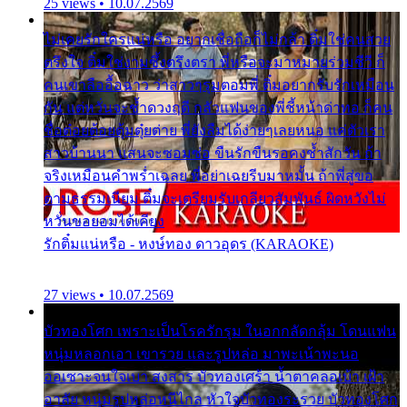
25 views • 10.07.2569
ไม่เคยรักใครแน่หรือ อยากเชื่อถือก็ไม่กล้า ติ๋มใช่คนสวย
ตรึงใจ ติ๋มใช่งามซึ้งตรึงตรา พี่หรือจะมาหมายร่วมชีวี ก็
คนเขาลืออื้อฉาว ว่าสาวๆรุมตอมพี่ ติ๋มอยากรับรักเหมือน
กัน แต่หวั่นจะช้ำดวงฤดี กลัวแฟนของพี่ชี้หน้าด่าทอ ก็คน
ชื่อต๋อยต้อยตุ้มตุ๋ยต่าย พี่ยังลืมได้ง่ายๆเลยหนอ แค่ตัวเรา
สาวบ้านนา แสนจะซอมซ่อ ขืนรักขืนรอคงช้ำสักวัน ถ้า
จริงเหมือนคำพร่ำเฉลย พี่อย่าเฉยรีบมาหมั้น ถ้าพี่สู่ขอ
ตามธรรมเนียม ติ๋มจะเตรียมรับเกลียวสัมพันธ์ ผิดหวังไม่
หวั่นขอยอมได้เคียง
รักติ๋มแน่หรือ - หงษ์ทอง ดาวอุดร (KARAOKE)
27 views • 10.07.2569
บัวทองโศก เพราะเป็นโรครักรุม ในอกกลัดกลุ้ม โดนแฟน
หนุ่มหลอกเอา เขารวย และรูปหล่อ มาพะเน้าพะนอ
ออเซาะจนใจเบา สงสาร บัวทองเศร้า น้ำตาคลอเบ้า เฝ้า
อาลัย หนุ่มรูปหล่อหนีไกล หัวใจบัวทองระรวย บัวทองโศก