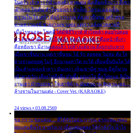
ในครัว เจ้าสาว ก็มัวแต่งตัว สวยเด่น นั่งเคียงเจ้าบ่าว ที่เขา
เฝ้าคอย ใจเต้น หัวใจของเรา ลำเค็ญ ใครจะมองเห็น
ความใน ใจ เศร้า มันร้าวระบม ต้องมาขื่นขม เศร้าตรม
ท่ามความสุขี ช่วยงานเขาแต่ง แต่เรา แล้งมาหลายปี
เมื่อไรหนอจะ โชคดี ได้มีพิธีวิวาห์ หัวใจหล้า คอยไปคอย
มา คือหน้าที่เก่า หัวใจหล้า คอยไปคอยมา คือหน้าที่เก่า
คือหยังเขา มีงานแต่งแล้ว ไปล้างแต่จาน ดั่งถูกประหาร
เมื่อเขาชื่นบาน แต่เราขื่นขม โอ้ รัก ลอยลม ไม่สม ดัง ใจ
ล้างจานคอยคู่ ไม่รู้ อีกนานเท่าใด จะได้ เลื่อนขั้นบันได ได้
เป็น ตำแหน่งเจ้าสาว มันเหงา เห็นเขามีคู่ ซมดู มีคู่ก็ม่วน
เข้าพาขวัญ เสียงโห่ตึงตึง มันซึ้ง อยู่แก่ใจ มื้อใด๋หนอ สิเป็น
งานเฮา มัวซอยเขา ใจเฮาซิด้าน มันทรมาน จับจาน เอย…
ล้างจานในงานแต่ง - Cover Ver. (KARAOKE)
24 views • 03.08.2569
ขอ กราบ ขอบคุณ.... ที่ได้รับไออุ่น การุณ จากแฟน เพลง
ผมแสนชื่นใจ หายวังเวง เมื่อแฟนเพลง ให้กำลังใจ น้ำใจ