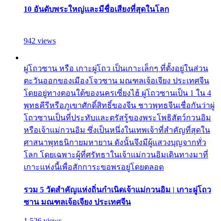
10 อันดับพระใหญ่และมีชื่อเสียงที่สุดในโลก
942 views
ผู่โถวซาน หรือ เกาะผู่โถว เป็นเกาะเล็กๆ ที่ตั้งอยู่ในส่วน
ตะวันออกของเมืองโจวซาน มณฑลเจ้อเจียง ประเทศจีน
โดยอยู่ทางตอนใต้ของนครเซี่ยงไฮ้ ผู่โถวซานเป็น 1 ใน 4
พุทธคีรีหรือภูเขาศักดิ์สิทธิ์ของจีน ชาวพุทธจีนเชื่อกันว่าผู่
โถวซานเป็นที่ประทับและตรัสรู้ของพระโพธิสัตว์กวนอิม
หรือเจ้าแม่กวนอิม ซึ่งเป็นหนึ่งในเทพเจ้าที่สำคัญที่สุดใน
ศาสนาพุทธนิกายมหายาน ดังนั้นจึงมีผู้แสวงบุญจากทั่ว
โลก โดยเฉพาะผู้ที่ศรัทธาในเจ้าแม่กวนอิมเดินทางมาที่
เกาะแห่งนี้เพื่อสักการะขอพรอยู่โดยตลอด
รวม 5 วัดสำคัญแห่งถิ่นกำเนิดเจ้าแม่กวนอิม | เกาะผู่โถว
ซาน มณฑลเจ้อเจียง ประเทศจีน
1,526 views