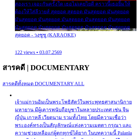
สองเรา เจอะกันครั้งใด เธอไม่เคยไยดี คราวนี้เธอยิ้มให้
ต้องให้ใส่ลีวายส์ สุดยอด สุดยอด มันสุดยอด มันสุดยอด
มันสุดยอด มันสุดยอด มันสุดยอด มันสุดยอด มันสุดยอด
มันสุดยอด มันสุดยอด มันสุดยอด มันสุดยอด มันสุดยอด
สุดยอด - วงซูซู (KARAOKE)
122 views • 03.07.2569
สารคดี
|
DOCUMENTARY
สารคดีทั้งหมด
DOCUMENTARY ALL
เจ้าแม่กวนอิมเป็นพระโพธิสัตว์ในพระพุทธศาสนานิกาย
มหายาน มีผู้เคารพนับถือบูชาในหลายประเทศ เช่น จีน
ญี่ปุ่น เกาหลี เวียดนาม รวมทั้งไทย โดยมีความเชื่อว่า
พระองค์ทรงเป็นสัญลักษณ์แห่งความเมตตา กรุณา และ
ความช่วยเหลือแก่ผู้ตกทุกข์ได้ยาก ในบทความนี้ Palanla