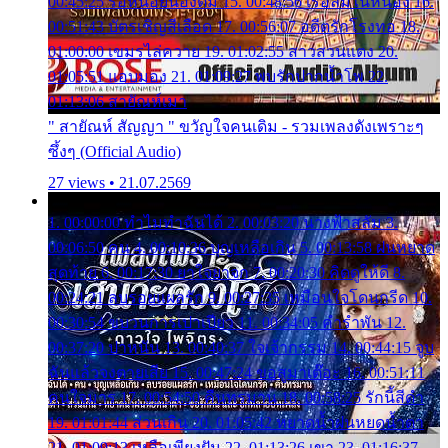
00:45:25 รอหน่อยน้องติ๋ม 15. 00:48:56 เรือล่มในหนอง 16.
00:51:43 บัตรเชิญสีเลือด 17. 00:56:07 อดีตรักโรงทอ 18.
01:00:00 เขมรไล่ควาย 19. 01:02:55 สาวสวนแตง 20.
01:05:51 แอบมอง 21. 01:09:27 พบรักปากน้ำโพ 22.
01:13:06 สายัณห์เมา
" สายัณห์ สัญญา " ขวัญใจคนเดิม - รวมเพลงดังเพราะๆ
ซึ้งๆ (Official Audio)
27 views • 21.07.2569
1. 00:00:00 ทำไมทำฉันได้ 2. 00:03:20 นางฟ้าสลัม 3.
00:06:50 คน 4. 00:10:36 บุญเหลือเกิน 5. 00:13:58 ฝนหยาด
สุดท้าย 6. 00:17:30 ยาใจยาจก 7. 00:20:30 คิดดูให้ดี 8.
00:24:21 ลบรอยแผลรัก 9. 00:27:35 เหมือนใจโดนกรีด 10.
00:30:54 ขบวนการเปาเปียว 11. 00:34:05 คำรำพัน 12.
00:37:20 ปาหนัน 13. 00:40:37 ใจเจ้ากรรม 14. 00:44:15 จูบ
ฉันแล้วจงตายเสีย 15. 00:47:24 ขอสูมาเต๊อะ 16. 00:51:11
คนใจมาร 17. 00:54:50 คืนทรมาน 18. 00:58:25 รักนี้สีดำ
19. 01:01:44 ส่วนเกิน 20. 01:05:42 หยาดน้ำฝนหยดน้ำตา
21. 01:09:13 เหลือเพียงฝัน 22. 01:13:26 เขา 23. 01:16:37