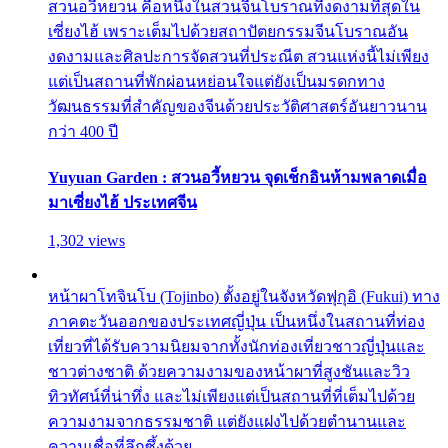
สวนอวี้หยวน คือหนึ่งในสวนจีนโบราณที่งดงามที่สุดใน
เซี่ยงไฮ้ เพราะเต็มไปด้วยสถาปัตยกรรมจีนโบราณอัน
งดงามและศิลปะการจัดสวนที่ประณีต สวนแห่งนี้ไม่เพียง
แต่เป็นสถานที่พักผ่อนหย่อนใจแต่ยังเป็นมรดกทาง
วัฒนธรรมที่สำคัญของจีนด้วยประวัติศาสตร์อันยาวนาน
กว่า 400 ปี
Yuyuan Garden : สวนอวี้หยวน จุดเช็กอินห้ามพลาดเมื่อ
มาเซี่ยงไฮ้ ประเทศจีน
1,302 views
หน้าผาโทจินโบ (Tojinbo) ตั้งอยู่ในจังหวัดฟุกุอิ (Fukui) ทาง
ภาคตะวันออกของประเทศญี่ปุ่น เป็นหนึ่งในสถานที่ท่อง
เที่ยวที่ได้รับความนิยมจากทั้งนักท่องเที่ยวชาวญี่ปุ่นและ
ชาวต่างชาติ ด้วยความงามของหน้าผาที่สูงชันและวิว
ทิวทัศน์ที่น่าทึ่ง และไม่เพียงแต่เป็นสถานที่ที่เต็มไปด้วย
ความงามจากธรรมชาติ แต่ยังแฝงไปด้วยตำนานและ
ความเชื่อที่ลึกซึ้งด้วย