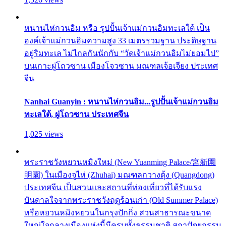
หนานไห่กวนอิม หรือ รูปปั้นเจ้าแม่กวนอิมทะเลใต้ เป็น
องค์เจ้าแม่กวนอิมความสูง 33 เมตรรวมฐาน ประดิษฐาน
อยู่ริมทะเล ไม่ไกลกันนักกับ “วัดเจ้าแม่กวนอิมไม่ยอมไป”
บนเกาะผู่โถวซาน เมืองโจวซาน มณฑลเจ้อเจียง ประเทศ
จีน
Nanhai Guanyin : หนานไห่กวนอิม...รูปปั้นเจ้าแม่กวนอิม
ทะเลใต้, ผู่โถวซาน ประเทศจีน
1,025 views
พระราชวังหยวนหมิงใหม่ (New Yuanming Palace/宮新園
明園) ในเมืองจูไห่ (Zhuhai) มณฑลกวางตุ้ง (Quangdong)
ประเทศจีน เป็นสวนและสถานที่ท่องเที่ยวที่ได้รับแรง
บันดาลใจจากพระราชวังฤดูร้อนเก่า (Old Summer Palace)
หรือหยวนหมิงหยวนในกรุงปักกิ่ง สวนสาธารณะขนาด
ใหญ่ใจกลางเมืองแห่งนี้มีครบทั้งธรรมชาติ สถาปัตยกรรม