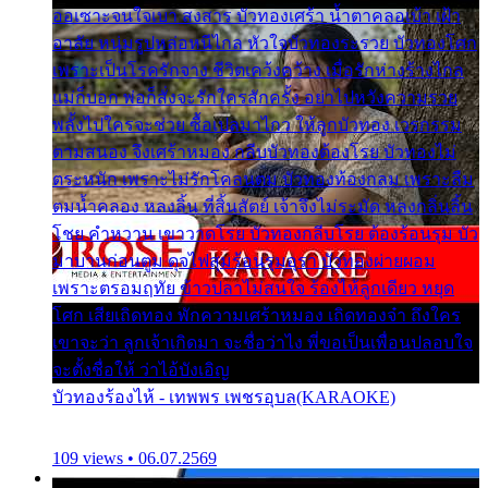
ออเซาะจนใจเบา สงสาร บัวทองเศร้า น้ำตาคลอเบ้า เฝ้า
อาลัย หนุ่มรูปหล่อหนีไกล หัวใจบัวทองระรวย บัวทองโศก
เพราะเป็นโรครักจาง ชีวิตเคว้งคว้าง เมื่อรักห่างร้างไกล
แม่ก็บอก พ่อก็สั่งจะรักใครสักครั้ง อย่าไปหวังความรวย
พลั้งไปใครจะช่วย ซื้อเปลมาไกว ให้ลูกบัวทอง เวรกรรม
ตามสนอง จึงเศร้าหมอง กลีบบัวทองต้องโรย บัวทองไม่
ตระหนัก เพราะไม่รักโคลนตม บัวทองท้องกลม เพราะลืม
ตมน้ำคลอง หลงลิ้น ที่สิ้นสัตย์ เจ้าจึงไม่ระมัด หลงกลิ่นลิ้น
โชย คำหวาน เขาวาดโรย บัวทองกลีบโรย ต้องร้อนรุม บัว
มาบานก่อนตูม ดุจไฟสุมร้อนรุมอุรา บัวทองผ่ายผอม
เพราะตรอมฤทัย ข้าวปลาไม่สนใจ ร้องไห้ลูกเดียว หยุด
โศก เสียเถิดทอง พักความเศร้าหมอง เถิดทองจ๋า ถึงใคร
เขาจะว่า ลูกเจ้าเกิดมา จะชื่อว่าไง พี่ขอเป็นเพื่อนปลอบใจ
จะตั้งชื่อให้ ว่าไอ้บังเอิญ
บัวทองร้องไห้ - เทพพร เพชรอุบล(KARAOKE)
109 views • 06.07.2569