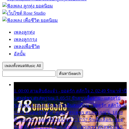
เพลงลูกทุ่ง
เพลงลูกกรุง
เพลงเพื่อชีวิต
อัลบั้ม
เพลงทั้งหมด
Music All
ค้นหา
Search
1. 00:00 สามสิบยังแจ๋ว - ยอดรัก สลักใจ 2. 02:49 รักมาห้าปี
- ศรเพชร ศรสุพรรณ 3. 05:57 รักสาวเสื้อลาย - แสงสุรีย์
รุ่งโรจน์ 4. 09:51 รักสะท้านดินสะเทือน - ยอดรัก สลักใจ 5.
12:23 มอเตอร์ไซค์ทำหล่น - ศรเพชร ศรสุพรรณ 6. 14:49
หิ้วกระเป๋า - แสงสุรีย์ รุ่งโรจน์ 7. 17:57 รักเผื่อเลือก - ยอด
รัก สลักใจ 8. 21:21 น้ำตาไอ้หนุ่ม - ศรเพชร ศรสุพรรณ 9.