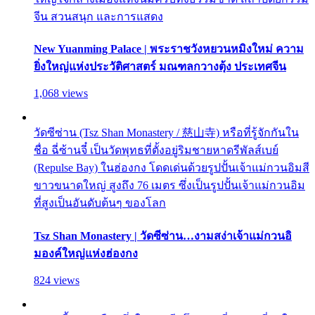
จีน สวนสนุก และการแสดง
New Yuanming Palace | พระราชวังหยวนหมิงใหม่ ความ
ยิ่งใหญ่แห่งประวัติศาสตร์ มณฑลกวางตุ้ง ประเทศจีน
1,068 views
วัดซีซ่าน (Tsz Shan Monastery / 慈山寺) หรือที่รู้จักกันใน
ชื่อ ฉี่ซ้านจี๋ เป็นวัดพุทธที่ตั้งอยู่ริมชายหาดรีพัลส์เบย์
(Repulse Bay) ในฮ่องกง โดดเด่นด้วยรูปปั้นเจ้าแม่กวนอิมสี
ขาวขนาดใหญ่ สูงถึง 76 เมตร ซึ่งเป็นรูปปั้นเจ้าแม่กวนอิม
ที่สูงเป็นอันดับต้นๆ ของโลก
Tsz Shan Monastery | วัดซีซ่าน…งามสง่าเจ้าแม่กวนอิ
มองค์ใหญ่แห่งฮ่องกง
824 views