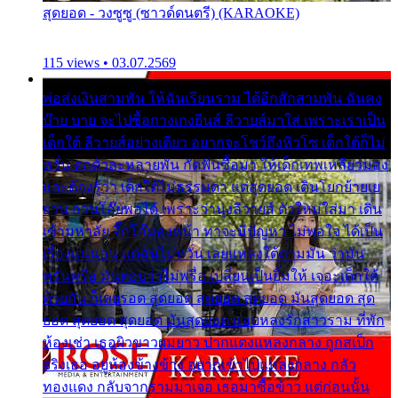
สุดยอด - วงซูซู (ซาวด์ดนตรี) (KARAOKE)
115 views • 03.07.2569
พ่อส่งเงินสามพัน ให้ฉันเรียนราม ได้อีกสักสามพัน ฉันคง
บ๊าย บาย จะไปซื้อกางเกงยีนส์ ลีวายส์มาใส่ เพราะเราเป็น
เด็กใต้ ลีวายส์อย่างเดียว อยากจะโชว์ถึงหิวโซ เด็กใต้ก็ไม่
หวั่น ตกตัวละหลายพัน กัดฟันซื้อมา ให้เด็กเทพเหลียวมอง
และต้องรู้ว่า เด็กใต้ไม่ธรรมดา แต่สุดยอด เดินโยกย้ายเย
ยวน กวนโอ๊ยพอได้ เพราะว่านุ่งลีวายส์ ตัวใหม่ใส่มา เดิน
เข้ามหาลัย จิ๊กโก๊มองหน้า ท่าจะมีปัญหา ไม่พอใจ ได้เป็น
เรื่องแน่นอน แต่ฉันไม่หวั่น เลยแหลงใต้ถามมัน ว่ามัน
พรั่นพรือ มันตอบว่าไม่พรื่อ เปลี่ยนเป็นยิ้มให้ เจอะเด็กใต้
ด้วยกัน ก็เลยรอด สุดยอด สุดยอด สุดยอด มันสุดยอด สุด
ยอด สุดยอด สุดยอด มันสุดยอด แอบหลงรักสาวราม ที่พัก
ห้องเช่า เธอผิวขาวผมยาว ปากแดงแหลงกลาง ถูกสเป็ก
จริงเธอ อยู่ห้องข้างข้าง อยากเข้าไปแหลงกลาง กลัว
ทองแดง กลับจากรามมาเจอ เธอมาซื้อข้าว แต่ก่อนนั้น