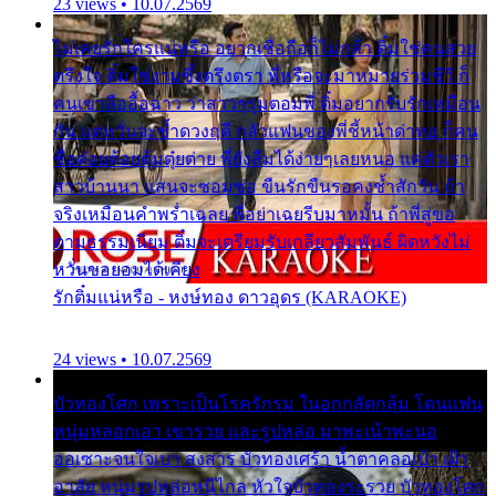
23 views • 10.07.2569
ไม่เคยรักใครแน่หรือ อยากเชื่อถือก็ไม่กล้า ติ๋มใช่คนสวย
ตรึงใจ ติ๋มใช่งามซึ้งตรึงตรา พี่หรือจะมาหมายร่วมชีวี ก็
คนเขาลืออื้อฉาว ว่าสาวๆรุมตอมพี่ ติ๋มอยากรับรักเหมือน
กัน แต่หวั่นจะช้ำดวงฤดี กลัวแฟนของพี่ชี้หน้าด่าทอ ก็คน
ชื่อต๋อยต้อยตุ้มตุ๋ยต่าย พี่ยังลืมได้ง่ายๆเลยหนอ แค่ตัวเรา
สาวบ้านนา แสนจะซอมซ่อ ขืนรักขืนรอคงช้ำสักวัน ถ้า
จริงเหมือนคำพร่ำเฉลย พี่อย่าเฉยรีบมาหมั้น ถ้าพี่สู่ขอ
ตามธรรมเนียม ติ๋มจะเตรียมรับเกลียวสัมพันธ์ ผิดหวังไม่
หวั่นขอยอมได้เคียง
รักติ๋มแน่หรือ - หงษ์ทอง ดาวอุดร (KARAOKE)
24 views • 10.07.2569
บัวทองโศก เพราะเป็นโรครักรุม ในอกกลัดกลุ้ม โดนแฟน
หนุ่มหลอกเอา เขารวย และรูปหล่อ มาพะเน้าพะนอ
ออเซาะจนใจเบา สงสาร บัวทองเศร้า น้ำตาคลอเบ้า เฝ้า
อาลัย หนุ่มรูปหล่อหนีไกล หัวใจบัวทองระรวย บัวทองโศก