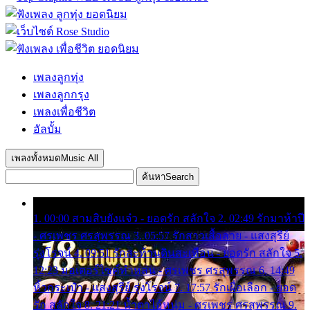
เพลงลูกทุ่ง
เพลงลูกกรุง
เพลงเพื่อชีวิต
อัลบั้ม
เพลงทั้งหมด
Music All
ค้นหา
Search
1. 00:00 สามสิบยังแจ๋ว - ยอดรัก สลักใจ 2. 02:49 รักมาห้าปี
- ศรเพชร ศรสุพรรณ 3. 05:57 รักสาวเสื้อลาย - แสงสุรีย์
รุ่งโรจน์ 4. 09:51 รักสะท้านดินสะเทือน - ยอดรัก สลักใจ 5.
12:23 มอเตอร์ไซค์ทำหล่น - ศรเพชร ศรสุพรรณ 6. 14:49
หิ้วกระเป๋า - แสงสุรีย์ รุ่งโรจน์ 7. 17:57 รักเผื่อเลือก - ยอด
รัก สลักใจ 8. 21:21 น้ำตาไอ้หนุ่ม - ศรเพชร ศรสุพรรณ 9.