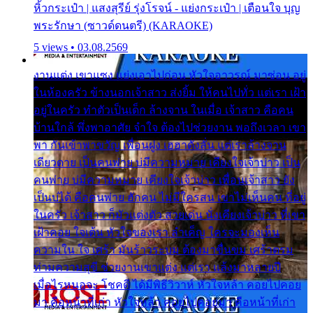
หิ้วกระเป๋า | แสงสุรีย์ รุ่งโรจน์ - แย่งกระเป๋า | เตือนใจ บุญ
พระรักษา (ซาวด์ดนตรี) (KARAOKE)
5 views • 03.08.2569
งานแต่ง เขาแซง แย่งเอาไปก่อน หัวใจอาวรณ์ มาซ่อน อยู่
ในห้องครัว ข้างนอกเจ้าสาว ส่งยิ้ม ให้คนไปทั่ว แต่เรา เฝ้า
อยู่ในครัว ทำตัวเป็นเด็ก ล้างจาน ในเมื่อ เจ้าสาว คือคน
บ้านใกล้ พึ่งพาอาศัย จำใจ ต้องไปช่วยงาน พอถึงเวลา เขา
พา กันเข้าพาขวัญ เพื่อนฝูง เฮฮาดังลั่น แต่เราล้างจาน
เดียวดาย เป็นคนพ่าย บ่มีความหมาย เคียงใจเจ้าบ่าว เป็น
คนพ่าย บ่มีความหมาย เคียงใจเจ้าบ่าว เพื่อนเจ้าสาว ยัง
เป็นบ่ได้ คือคนพ่าย ฮักคน ไม่มีใครสน เขาไม่เห็นคน ที่อยู่
ในครัว เจ้าสาว ก็มัวแต่งตัว สวยเด่น นั่งเคียงเจ้าบ่าว ที่เขา
เฝ้าคอย ใจเต้น หัวใจของเรา ลำเค็ญ ใครจะมองเห็น
ความใน ใจ เศร้า มันร้าวระบม ต้องมาขื่นขม เศร้าตรม
ท่ามความสุขี ช่วยงานเขาแต่ง แต่เรา แล้งมาหลายปี
เมื่อไรหนอจะ โชคดี ได้มีพิธีวิวาห์ หัวใจหล้า คอยไปคอย
มา คือหน้าที่เก่า หัวใจหล้า คอยไปคอยมา คือหน้าที่เก่า