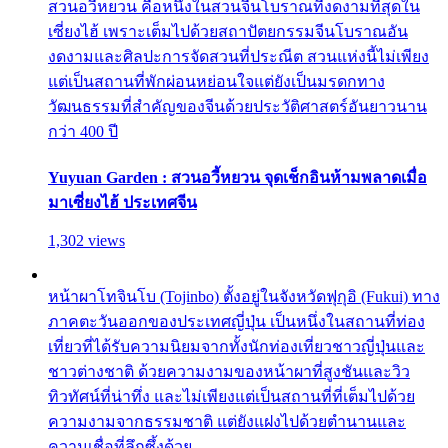
สวนอวี้หยวน คือหนึ่งในสวนจีนโบราณที่งดงามที่สุดใน
เซี่ยงไฮ้ เพราะเต็มไปด้วยสถาปัตยกรรมจีนโบราณอัน
งดงามและศิลปะการจัดสวนที่ประณีต สวนแห่งนี้ไม่เพียง
แต่เป็นสถานที่พักผ่อนหย่อนใจแต่ยังเป็นมรดกทาง
วัฒนธรรมที่สำคัญของจีนด้วยประวัติศาสตร์อันยาวนาน
กว่า 400 ปี
Yuyuan Garden : สวนอวี้หยวน จุดเช็กอินห้ามพลาดเมื่อ
มาเซี่ยงไฮ้ ประเทศจีน
1,302 views
หน้าผาโทจินโบ (Tojinbo) ตั้งอยู่ในจังหวัดฟุกุอิ (Fukui) ทาง
ภาคตะวันออกของประเทศญี่ปุ่น เป็นหนึ่งในสถานที่ท่อง
เที่ยวที่ได้รับความนิยมจากทั้งนักท่องเที่ยวชาวญี่ปุ่นและ
ชาวต่างชาติ ด้วยความงามของหน้าผาที่สูงชันและวิว
ทิวทัศน์ที่น่าทึ่ง และไม่เพียงแต่เป็นสถานที่ที่เต็มไปด้วย
ความงามจากธรรมชาติ แต่ยังแฝงไปด้วยตำนานและ
ความเชื่อที่ลึกซึ้งด้วย