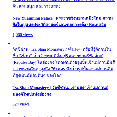
จีน สวนสนุก และการแสดง
New Yuanming Palace | พระราชวังหยวนหมิงใหม่ ความ
ยิ่งใหญ่แห่งประวัติศาสตร์ มณฑลกวางตุ้ง ประเทศจีน
1,066 views
วัดซีซ่าน (Tsz Shan Monastery / 慈山寺) หรือที่รู้จักกันใน
ชื่อ ฉี่ซ้านจี๋ เป็นวัดพุทธที่ตั้งอยู่ริมชายหาดรีพัลส์เบย์
(Repulse Bay) ในฮ่องกง โดดเด่นด้วยรูปปั้นเจ้าแม่กวนอิมสี
ขาวขนาดใหญ่ สูงถึง 76 เมตร ซึ่งเป็นรูปปั้นเจ้าแม่กวนอิม
ที่สูงเป็นอันดับต้นๆ ของโลก
Tsz Shan Monastery | วัดซีซ่าน…งามสง่าเจ้าแม่กวนอิ
มองค์ใหญ่แห่งฮ่องกง
824 views