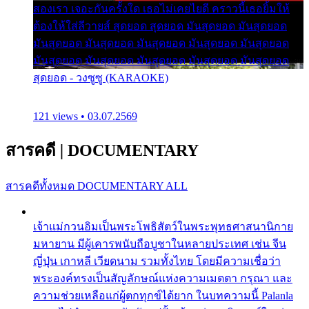
สองเรา เจอะกันครั้งใด เธอไม่เคยไยดี คราวนี้เธอยิ้มให้
ต้องให้ใส่ลีวายส์ สุดยอด สุดยอด มันสุดยอด มันสุดยอด
มันสุดยอด มันสุดยอด มันสุดยอด มันสุดยอด มันสุดยอด
มันสุดยอด มันสุดยอด มันสุดยอด มันสุดยอด มันสุดยอด
สุดยอด - วงซูซู (KARAOKE)
121 views • 03.07.2569
สารคดี
|
DOCUMENTARY
สารคดีทั้งหมด
DOCUMENTARY ALL
เจ้าแม่กวนอิมเป็นพระโพธิสัตว์ในพระพุทธศาสนานิกาย
มหายาน มีผู้เคารพนับถือบูชาในหลายประเทศ เช่น จีน
ญี่ปุ่น เกาหลี เวียดนาม รวมทั้งไทย โดยมีความเชื่อว่า
พระองค์ทรงเป็นสัญลักษณ์แห่งความเมตตา กรุณา และ
ความช่วยเหลือแก่ผู้ตกทุกข์ได้ยาก ในบทความนี้ Palanla