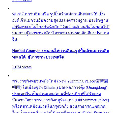
หนานไห่กวนอิม หรือ รูปปั้นเจ้าแม่กวนอิมทะเลใต้ เป็น
องค์เจ้าแม่กวนอิมความสูง 33 เมตรรวมฐาน ประดิษฐาน
อยู่ริมทะเล ไม่ไกลกันนักกับ “วัดเจ้าแม่กวนอิมไม่ยอมไป”
บนเกาะผู่โถวซาน เมืองโจวซาน มณฑลเจ้อเจียง ประเทศ
จีน
Nanhai Guanyin : หนานไห่กวนอิม...รูปปั้นเจ้าแม่กวนอิม
ทะเลใต้, ผู่โถวซาน ประเทศจีน
1,024 views
พระราชวังหยวนหมิงใหม่ (New Yuanming Palace/宮新園
明園) ในเมืองจูไห่ (Zhuhai) มณฑลกวางตุ้ง (Quangdong)
ประเทศจีน เป็นสวนและสถานที่ท่องเที่ยวที่ได้รับแรง
บันดาลใจจากพระราชวังฤดูร้อนเก่า (Old Summer Palace)
หรือหยวนหมิงหยวนในกรุงปักกิ่ง สวนสาธารณะขนาด
ใหญ่ใจกลางเมืองแห่งนี้มีครบทั้งธรรมชาติ สถาปัตยกรรม