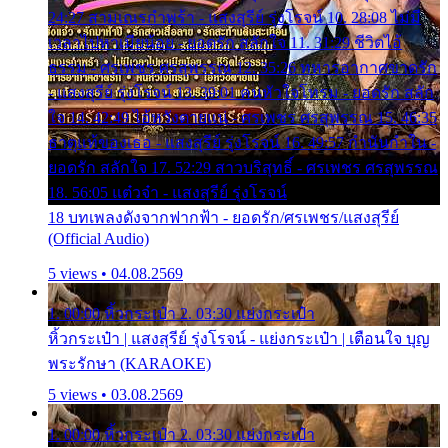
24:27 สามเณรกำพร้า - แสงสุรีย์ รุ่งโรจน์ 10. 28:08 ไม่มี
เวลาไปหาเมียน้อย - ยอดรัก สลักใจ 11. 31:29 ชีวิตไอ้
ธรรม - ศรเพชร ศรสุพรรณ 12. 35:26 ทหารอากาศขาดรัก
- แสงสุรีย์ รุ่งโรจน์ 13. 39:01 คนหัวใจโทรม - ยอดรัก สลัก
ใจ 14. 42:49 ไอ้หวังตายแน่ - ศรเพชร ศรสุพรรณ 15. 46:35
ธาตุแท้ของเธอ - แสงสุรีย์ รุ่งโรจน์ 16. 49:57 กำนันกำใน -
ยอดรัก สลักใจ 17. 52:29 สาวบริสุทธิ์ - ศรเพชร ศรสุพรรณ
18. 56:05 แต๋วจ๋า - แสงสุรีย์ รุ่งโรจน์
18 บทเพลงดังจากฟากฟ้า - ยอดรัก/ศรเพชร/แสงสุรีย์
(Official Audio)
5 views • 04.08.2569
1. 00:00 หิ้วกระเป๋า 2. 03:30 แย่งกระเป๋า
หิ้วกระเป๋า | แสงสุรีย์ รุ่งโรจน์ - แย่งกระเป๋า | เตือนใจ บุญ
พระรักษา (KARAOKE)
5 views • 03.08.2569
1. 00:00 หิ้วกระเป๋า 2. 03:30 แย่งกระเป๋า