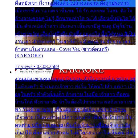
คือหยังเขา มีงานแต่งแล้ว ไปล้างแต่จาน ดั่งถูกประหาร
เมื่อเขาชื่นบาน แต่เราขื่นขม โอ้ รัก ลอยลม ไม่สม ดัง ใจ
ล้างจานคอยคู่ ไม่รู้ อีกนานเท่าใด จะได้ เลื่อนขั้นบันได ได้
เป็น ตำแหน่งเจ้าสาว มันเหงา เห็นเขามีคู่ ซมดู มีคู่ก็ม่วน
เข้าพาขวัญ เสียงโห่ตึงตึง มันซึ้ง อยู่แก่ใจ มื้อใด๋หนอ สิเป็น
งานเฮา มัวซอยเขา ใจเฮาซิด้าน มันทรมาน จับจาน เอย…
ล้างจานในงานแต่ง - Cover Ver. (ซาวด์ดนตรี)
(KARAOKE)
17 views • 03.08.2569
งานแต่ง เขาแซง แย่งเอาไปก่อน หัวใจอาวรณ์ มาซ่อน อยู่
ในห้องครัว ข้างนอกเจ้าสาว ส่งยิ้ม ให้คนไปทั่ว แต่เรา เฝ้า
อยู่ในครัว ทำตัวเป็นเด็ก ล้างจาน ในเมื่อ เจ้าสาว คือคน
บ้านใกล้ พึ่งพาอาศัย จำใจ ต้องไปช่วยงาน พอถึงเวลา เขา
พา กันเข้าพาขวัญ เพื่อนฝูง เฮฮาดังลั่น แต่เราล้างจาน
เดียวดาย เป็นคนพ่าย บ่มีความหมาย เคียงใจเจ้าบ่าว เป็น
คนพ่าย บ่มีความหมาย เคียงใจเจ้าบ่าว เพื่อนเจ้าสาว ยัง
เป็นบ่ได้ คือคนพ่าย ฮักคน ไม่มีใครสน เขาไม่เห็นคน ที่อยู่