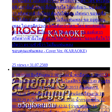
คู่แฟนเพลง ไม่เคยคิดว่าเก่ง หรือดังกว่าใคร..ใคร พระคุณ
ผู้ฟัง เท่านั้นยิ่งใหญ่ ที่เป็นแรงใจ ให้ผมดังมา.. ขอ องค์เท
วา สถิตฟากฟ้ายิ่งใหญ่ คุ้มภัยให้ท่าน เถิดหนา ขอจงเชื่อ
ใจ ไว้เถิดว่า ตราบชั่วชีวา ไม่ลืมแฟนเพลง ขอ อยู่คู่แฟน
เพลง ไม่เคยคิดว่าเก่ง หรือดังกว่าใคร..ใคร พระคุณผู้ฟัง
เท่านั้นยิ่งใหญ่ ที่เป็นแรงใจ ให้ผมดังมา.. ขอ องค์เทวา
สถิตฟากฟ้ายิ่งใหญ่ คุ้มภัยให้ท่าน เถิดหนา ขอจงเชื่อใจ ไว้
เถิดว่า ตราบชั่วชีวา ไม่ลืมแฟนเพลง
ขอบคุณแฟนเพลง - Cover Ver. (KARAOKE)
25 views • 31.07.2569
1. 00:00:00 ยินดีรับเดน 2. 00:03:44 น้ำตาอีสาน 3. 00:07:51
กิ่งทองใบหยก 4. 00:10:35 น้ำนิ่งไหลลึก 5. 00:13:49 ลานรัก
ลานเท 6. 00:17:06 จำใจจาก 7. 00:20:53 คืนฝนตก 8.
00:25:16 น้ำลงเดือนยี่ 9. 00:28:47 โสนน้อยเรือนงาม 10.
00:32:29 ตอไม้ที่ตายแล้ว 11. 00:35:41 น้ำกรดแช่เย็น 12.
00:39:08 อยากฟังซ้ำ 13. 00:42:32 รู้ว่าเขาหลอก 14.