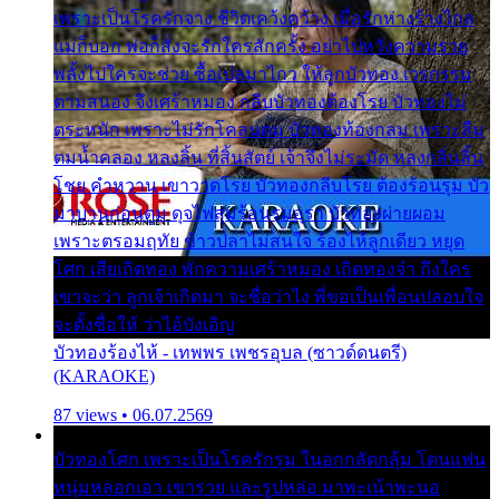
เพราะเป็นโรครักจาง ชีวิตเคว้งคว้าง เมื่อรักห่างร้างไกล
แม่ก็บอก พ่อก็สั่งจะรักใครสักครั้ง อย่าไปหวังความรวย
พลั้งไปใครจะช่วย ซื้อเปลมาไกว ให้ลูกบัวทอง เวรกรรม
ตามสนอง จึงเศร้าหมอง กลีบบัวทองต้องโรย บัวทองไม่
ตระหนัก เพราะไม่รักโคลนตม บัวทองท้องกลม เพราะลืม
ตมน้ำคลอง หลงลิ้น ที่สิ้นสัตย์ เจ้าจึงไม่ระมัด หลงกลิ่นลิ้น
โชย คำหวาน เขาวาดโรย บัวทองกลีบโรย ต้องร้อนรุม บัว
มาบานก่อนตูม ดุจไฟสุมร้อนรุมอุรา บัวทองผ่ายผอม
เพราะตรอมฤทัย ข้าวปลาไม่สนใจ ร้องไห้ลูกเดียว หยุด
โศก เสียเถิดทอง พักความเศร้าหมอง เถิดทองจ๋า ถึงใคร
เขาจะว่า ลูกเจ้าเกิดมา จะชื่อว่าไง พี่ขอเป็นเพื่อนปลอบใจ
จะตั้งชื่อให้ ว่าไอ้บังเอิญ
บัวทองร้องไห้ - เทพพร เพชรอุบล (ซาวด์ดนตรี)
(KARAOKE)
87 views • 06.07.2569
บัวทองโศก เพราะเป็นโรครักรุม ในอกกลัดกลุ้ม โดนแฟน
หนุ่มหลอกเอา เขารวย และรูปหล่อ มาพะเน้าพะนอ