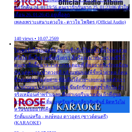
ขอรักคืน 24. 01:19:56 คนเรารักกันยาก 25. 01:23:06 หัวใจ
เถื่อน 26. 01:26:45 อยู่เพื่อลูก
เพลงเพราะเสนาะดวงใจ - ดาวใจ ไพจิตร (Official Audio)
140 views • 10.07.2569
ไม่เคยรักใครแน่หรือ อยากเชื่อถือก็ไม่กล้า ติ๋มใช่คนสวย
ตรึงใจ ติ๋มใช่งามซึ้งตรึงตรา พี่หรือจะมาหมายร่วมชีวี ก็
คนเขาลืออื้อฉาว ว่าสาวๆรุมตอมพี่ ติ๋มอยากรับรักเหมือน
กัน แต่หวั่นจะช้ำดวงฤดี กลัวแฟนของพี่ชี้หน้าด่าทอ ก็คน
ชื่อต๋อยต้อยตุ้มตุ๋ยต่าย พี่ยังลืมได้ง่ายๆเลยหนอ แค่ตัวเรา
สาวบ้านนา แสนจะซอมซ่อ ขืนรักขืนรอคงช้ำสักวัน ถ้า
จริงเหมือนคำพร่ำเฉลย พี่อย่าเฉยรีบมาหมั้น ถ้าพี่สู่ขอ
ตามธรรมเนียม ติ๋มจะเตรียมรับเกลียวสัมพันธ์ ผิดหวังไม่
หวั่นขอยอมได้เคียง
รักติ๋มแน่หรือ - หงษ์ทอง ดาวอุดร (ซาวด์ดนตรี)
(KARAOKE)