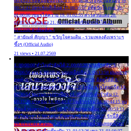
00:45:25 รอหน่อยน้องติ๋ม 15. 00:48:56 เรือล่มในหนอง 16.
00:51:43 บัตรเชิญสีเลือด 17. 00:56:07 อดีตรักโรงทอ 18.
01:00:00 เขมรไล่ควาย 19. 01:02:55 สาวสวนแตง 20.
01:05:51 แอบมอง 21. 01:09:27 พบรักปากน้ำโพ 22.
01:13:06 สายัณห์เมา
" สายัณห์ สัญญา " ขวัญใจคนเดิม - รวมเพลงดังเพราะๆ
ซึ้งๆ (Official Audio)
21 views • 21.07.2569
1. 00:00:00 ทำไมทำฉันได้ 2. 00:03:20 นางฟ้าสลัม 3.
00:06:50 คน 4. 00:10:36 บุญเหลือเกิน 5. 00:13:58 ฝนหยาด
สุดท้าย 6. 00:17:30 ยาใจยาจก 7. 00:20:30 คิดดูให้ดี 8.
00:24:21 ลบรอยแผลรัก 9. 00:27:35 เหมือนใจโดนกรีด 10.
00:30:54 ขบวนการเปาเปียว 11. 00:34:05 คำรำพัน 12.
00:37:20 ปาหนัน 13. 00:40:37 ใจเจ้ากรรม 14. 00:44:15 จูบ
ฉันแล้วจงตายเสีย 15. 00:47:24 ขอสูมาเต๊อะ 16. 00:51:11
คนใจมาร 17. 00:54:50 คืนทรมาน 18. 00:58:25 รักนี้สีดำ
19. 01:01:44 ส่วนเกิน 20. 01:05:42 หยาดน้ำฝนหยดน้ำตา
21. 01:09:13 เหลือเพียงฝัน 22. 01:13:26 เขา 23. 01:16:37