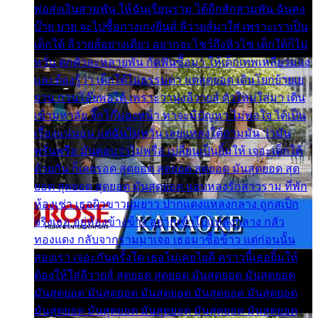
พ่อส่งเงินสามพัน ให้ฉันเรียนราม ได้อีกสักสามพัน ฉันคง
บ๊าย บาย จะไปซื้อกางเกงยีนส์ ลีวายส์มาใส่ เพราะเราเป็น
เด็กใต้ ลีวายส์อย่างเดียว อยากจะโชว์ถึงหิวโซ เด็กใต้ก็ไม่
หวั่น ตกตัวละหลายพัน กัดฟันซื้อมา ให้เด็กเทพเหลียวมอง
และต้องรู้ว่า เด็กใต้ไม่ธรรมดา แต่สุดยอด เดินโยกย้ายเย
ยวน กวนโอ๊ยพอได้ เพราะว่านุ่งลีวายส์ ตัวใหม่ใส่มา เดิน
เข้ามหาลัย จิ๊กโก๊มองหน้า ท่าจะมีปัญหา ไม่พอใจ ได้เป็น
เรื่องแน่นอน แต่ฉันไม่หวั่น เลยแหลงใต้ถามมัน ว่ามัน
พรั่นพรือ มันตอบว่าไม่พรื่อ เปลี่ยนเป็นยิ้มให้ เจอะเด็กใต้
ด้วยกัน ก็เลยรอด สุดยอด สุดยอด สุดยอด มันสุดยอด สุด
ยอด สุดยอด สุดยอด มันสุดยอด แอบหลงรักสาวราม ที่พัก
ห้องเช่า เธอผิวขาวผมยาว ปากแดงแหลงกลาง ถูกสเป็ก
จริงเธอ อยู่ห้องข้างข้าง อยากเข้าไปแหลงกลาง กลัว
ทองแดง กลับจากรามมาเจอ เธอมาซื้อข้าว แต่ก่อนนั้น
สองเรา เจอะกันครั้งใด เธอไม่เคยไยดี คราวนี้เธอยิ้มให้
ต้องให้ใส่ลีวายส์ สุดยอด สุดยอด มันสุดยอด มันสุดยอด
มันสุดยอด มันสุดยอด มันสุดยอด มันสุดยอด มันสุดยอด
มันสุดยอด มันสุดยอด มันสุดยอด มันสุดยอด มันสุดยอด