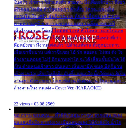
ในครัว เจ้าสาว ก็มัวแต่งตัว สวยเด่น นั่งเคียงเจ้าบ่าว ที่เขา
เฝ้าคอย ใจเต้น หัวใจของเรา ลำเค็ญ ใครจะมองเห็น
ความใน ใจ เศร้า มันร้าวระบม ต้องมาขื่นขม เศร้าตรม
ท่ามความสุขี ช่วยงานเขาแต่ง แต่เรา แล้งมาหลายปี
เมื่อไรหนอจะ โชคดี ได้มีพิธีวิวาห์ หัวใจหล้า คอยไปคอย
มา คือหน้าที่เก่า หัวใจหล้า คอยไปคอยมา คือหน้าที่เก่า
คือหยังเขา มีงานแต่งแล้ว ไปล้างแต่จาน ดั่งถูกประหาร
เมื่อเขาชื่นบาน แต่เราขื่นขม โอ้ รัก ลอยลม ไม่สม ดัง ใจ
ล้างจานคอยคู่ ไม่รู้ อีกนานเท่าใด จะได้ เลื่อนขั้นบันได ได้
เป็น ตำแหน่งเจ้าสาว มันเหงา เห็นเขามีคู่ ซมดู มีคู่ก็ม่วน
เข้าพาขวัญ เสียงโห่ตึงตึง มันซึ้ง อยู่แก่ใจ มื้อใด๋หนอ สิเป็น
งานเฮา มัวซอยเขา ใจเฮาซิด้าน มันทรมาน จับจาน เอย…
ล้างจานในงานแต่ง - Cover Ver. (KARAOKE)
22 views • 03.08.2569
ขอ กราบ ขอบคุณ.... ที่ได้รับไออุ่น การุณ จากแฟน เพลง
ผมแสนชื่นใจ หายวังเวง เมื่อแฟนเพลง ให้กำลังใจ น้ำใจ