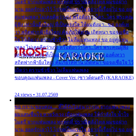
ไมตรี จากแฟนเพลง ทุกทุกที่ ปราณีหลั่งไหล ผมขอฝาก
นาม ยอดรักเอาไว้ โปรดเป็นแรงใจ อย่างนี้เรื่อยไป ขอ อยู่
คู่แฟนเพลง ไม่เคยคิดว่าเก่ง หรือดังกว่าใคร..ใคร พระคุณ
ผู้ฟัง เท่านั้นยิ่งใหญ่ ที่เป็นแรงใจ ให้ผมดังมา.. ขอ องค์เท
วา สถิตฟากฟ้ายิ่งใหญ่ คุ้มภัยให้ท่าน เถิดหนา ขอจงเชื่อ
ใจ ไว้เถิดว่า ตราบชั่วชีวา ไม่ลืมแฟนเพลง ขอ อยู่คู่แฟน
เพลง ไม่เคยคิดว่าเก่ง หรือดังกว่าใคร..ใคร พระคุณผู้ฟัง
เท่านั้นยิ่งใหญ่ ที่เป็นแรงใจ ให้ผมดังมา.. ขอ องค์เทวา
สถิตฟากฟ้ายิ่งใหญ่ คุ้มภัยให้ท่าน เถิดหนา ขอจงเชื่อใจ ไว้
เถิดว่า ตราบชั่วชีวา ไม่ลืมแฟนเพลง
ขอบคุณแฟนเพลง - Cover Ver. (ซาวด์ดนตรี) (KARAOKE)
24 views • 31.07.2569
ขอ กราบ ขอบคุณ.... ที่ได้รับไออุ่น การุณ จากแฟน เพลง
ผมแสนชื่นใจ หายวังเวง เมื่อแฟนเพลง ให้กำลังใจ น้ำใจ
ไมตรี จากแฟนเพลง ทุกทุกที่ ปราณีหลั่งไหล ผมขอฝาก
นาม ยอดรักเอาไว้ โปรดเป็นแรงใจ อย่างนี้เรื่อยไป ขอ อยู่