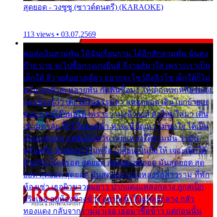
สุดยอด - วงซูซู (ซาวด์ดนตรี) (KARAOKE)
113 views • 03.07.2569
พ่อส่งเงินสามพัน ให้ฉันเรียนราม ได้อีกสักสามพัน ฉันคง
บ๊าย บาย จะไปซื้อกางเกงยีนส์ ลีวายส์มาใส่ เพราะเราเป็น
เด็กใต้ ลีวายส์อย่างเดียว อยากจะโชว์ถึงหิวโซ เด็กใต้ก็ไม่
หวั่น ตกตัวละหลายพัน กัดฟันซื้อมา ให้เด็กเทพเหลียวมอง
และต้องรู้ว่า เด็กใต้ไม่ธรรมดา แต่สุดยอด เดินโยกย้ายเย
ยวน กวนโอ๊ยพอได้ เพราะว่านุ่งลีวายส์ ตัวใหม่ใส่มา เดิน
เข้ามหาลัย จิ๊กโก๊มองหน้า ท่าจะมีปัญหา ไม่พอใจ ได้เป็น
เรื่องแน่นอน แต่ฉันไม่หวั่น เลยแหลงใต้ถามมัน ว่ามัน
พรั่นพรือ มันตอบว่าไม่พรื่อ เปลี่ยนเป็นยิ้มให้ เจอะเด็กใต้
ด้วยกัน ก็เลยรอด สุดยอด สุดยอด สุดยอด มันสุดยอด สุด
ยอด สุดยอด สุดยอด มันสุดยอด แอบหลงรักสาวราม ที่พัก
ห้องเช่า เธอผิวขาวผมยาว ปากแดงแหลงกลาง ถูกสเป็ก
จริงเธอ อยู่ห้องข้างข้าง อยากเข้าไปแหลงกลาง กลัว
ทองแดง กลับจากรามมาเจอ เธอมาซื้อข้าว แต่ก่อนนั้น