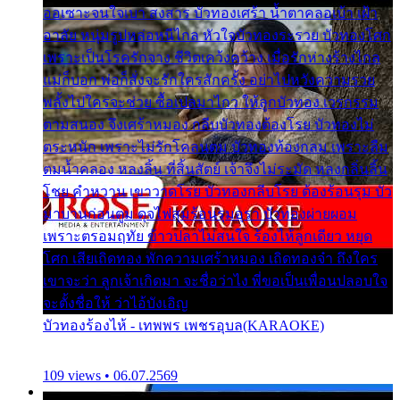
ออเซาะจนใจเบา สงสาร บัวทองเศร้า น้ำตาคลอเบ้า เฝ้า
อาลัย หนุ่มรูปหล่อหนีไกล หัวใจบัวทองระรวย บัวทองโศก
เพราะเป็นโรครักจาง ชีวิตเคว้งคว้าง เมื่อรักห่างร้างไกล
แม่ก็บอก พ่อก็สั่งจะรักใครสักครั้ง อย่าไปหวังความรวย
พลั้งไปใครจะช่วย ซื้อเปลมาไกว ให้ลูกบัวทอง เวรกรรม
ตามสนอง จึงเศร้าหมอง กลีบบัวทองต้องโรย บัวทองไม่
ตระหนัก เพราะไม่รักโคลนตม บัวทองท้องกลม เพราะลืม
ตมน้ำคลอง หลงลิ้น ที่สิ้นสัตย์ เจ้าจึงไม่ระมัด หลงกลิ่นลิ้น
โชย คำหวาน เขาวาดโรย บัวทองกลีบโรย ต้องร้อนรุม บัว
มาบานก่อนตูม ดุจไฟสุมร้อนรุมอุรา บัวทองผ่ายผอม
เพราะตรอมฤทัย ข้าวปลาไม่สนใจ ร้องไห้ลูกเดียว หยุด
โศก เสียเถิดทอง พักความเศร้าหมอง เถิดทองจ๋า ถึงใคร
เขาจะว่า ลูกเจ้าเกิดมา จะชื่อว่าไง พี่ขอเป็นเพื่อนปลอบใจ
จะตั้งชื่อให้ ว่าไอ้บังเอิญ
บัวทองร้องไห้ - เทพพร เพชรอุบล(KARAOKE)
109 views • 06.07.2569