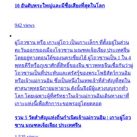
10 อันดับพระใหญ่และมีชื่อเสียงที่สุดในโลก
942 views
ผู่โถวซาน หรือ เกาะผู่โถว เป็นเกาะเล็กๆ ที่ตั้งอยู่ในส่วน
ตะวันออกของเมืองโจวซาน มณฑลเจ้อเจียง ประเทศจีน
โดยอยู่ทางตอนใต้ของนครเซี่ยงไฮ้ ผู่โถวซานเป็น 1 ใน 4
พุทธคีรีหรือภูเขาศักดิ์สิทธิ์ของจีน ชาวพุทธจีนเชื่อกันว่าผู่
โถวซานเป็นที่ประทับและตรัสรู้ของพระโพธิสัตว์กวนอิม
หรือเจ้าแม่กวนอิม ซึ่งเป็นหนึ่งในเทพเจ้าที่สำคัญที่สุดใน
ศาสนาพุทธนิกายมหายาน ดังนั้นจึงมีผู้แสวงบุญจากทั่ว
โลก โดยเฉพาะผู้ที่ศรัทธาในเจ้าแม่กวนอิมเดินทางมาที่
เกาะแห่งนี้เพื่อสักการะขอพรอยู่โดยตลอด
รวม 5 วัดสำคัญแห่งถิ่นกำเนิดเจ้าแม่กวนอิม | เกาะผู่โถว
ซาน มณฑลเจ้อเจียง ประเทศจีน
1,525 views