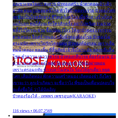
ออเซาะจนใจเบา สงสาร บัวทองเศร้า น้ำตาคลอเบ้า เฝ้า
อาลัย หนุ่มรูปหล่อหนีไกล หัวใจบัวทองระรวย บัวทองโศก
เพราะเป็นโรครักจาง ชีวิตเคว้งคว้าง เมื่อรักห่างร้างไกล
แม่ก็บอก พ่อก็สั่งจะรักใครสักครั้ง อย่าไปหวังความรวย
พลั้งไปใครจะช่วย ซื้อเปลมาไกว ให้ลูกบัวทอง เวรกรรม
ตามสนอง จึงเศร้าหมอง กลีบบัวทองต้องโรย บัวทองไม่
ตระหนัก เพราะไม่รักโคลนตม บัวทองท้องกลม เพราะลืม
ตมน้ำคลอง หลงลิ้น ที่สิ้นสัตย์ เจ้าจึงไม่ระมัด หลงกลิ่นลิ้น
โชย คำหวาน เขาวาดโรย บัวทองกลีบโรย ต้องร้อนรุม บัว
มาบานก่อนตูม ดุจไฟสุมร้อนรุมอุรา บัวทองผ่ายผอม
เพราะตรอมฤทัย ข้าวปลาไม่สนใจ ร้องไห้ลูกเดียว หยุด
โศก เสียเถิดทอง พักความเศร้าหมอง เถิดทองจ๋า ถึงใคร
เขาจะว่า ลูกเจ้าเกิดมา จะชื่อว่าไง พี่ขอเป็นเพื่อนปลอบใจ
จะตั้งชื่อให้ ว่าไอ้บังเอิญ
บัวทองร้องไห้ - เทพพร เพชรอุบล(KARAOKE)
116 views • 06.07.2569