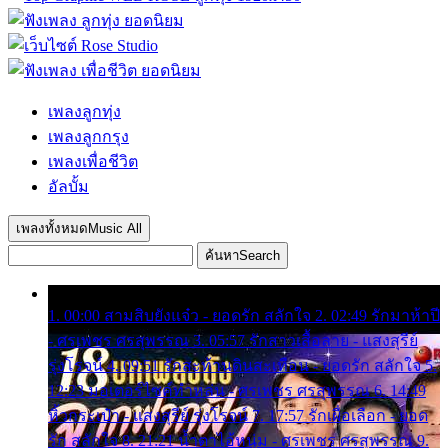
เพลงลูกทุ่ง
เพลงลูกกรุง
เพลงเพื่อชีวิต
อัลบั้ม
เพลงทั้งหมด
Music All
ค้นหา
Search
1. 00:00 สามสิบยังแจ๋ว - ยอดรัก สลักใจ 2. 02:49 รักมาห้าปี
- ศรเพชร ศรสุพรรณ 3. 05:57 รักสาวเสื้อลาย - แสงสุรีย์
รุ่งโรจน์ 4. 09:51 รักสะท้านดินสะเทือน - ยอดรัก สลักใจ 5.
12:23 มอเตอร์ไซค์ทำหล่น - ศรเพชร ศรสุพรรณ 6. 14:49
หิ้วกระเป๋า - แสงสุรีย์ รุ่งโรจน์ 7. 17:57 รักเผื่อเลือก - ยอด
รัก สลักใจ 8. 21:21 น้ำตาไอ้หนุ่ม - ศรเพชร ศรสุพรรณ 9.