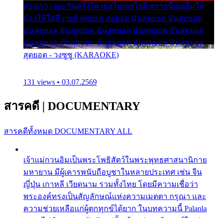
สองเรา เจอะกันครั้งใด เธอไม่เคยไยดี คราวนี้เธอยิ้มให้
ต้องให้ใส่ลีวายส์ สุดยอด สุดยอด มันสุดยอด มันสุดยอด
มันสุดยอด มันสุดยอด มันสุดยอด มันสุดยอด มันสุดยอด
มันสุดยอด มันสุดยอด มันสุดยอด มันสุดยอด มันสุดยอด
สุดยอด - วงซูซู (KARAOKE)
131 views • 03.07.2569
สารคดี
|
DOCUMENTARY
สารคดีทั้งหมด
DOCUMENTARY ALL
เจ้าแม่กวนอิมเป็นพระโพธิสัตว์ในพระพุทธศาสนานิกาย
มหายาน มีผู้เคารพนับถือบูชาในหลายประเทศ เช่น จีน
ญี่ปุ่น เกาหลี เวียดนาม รวมทั้งไทย โดยมีความเชื่อว่า
พระองค์ทรงเป็นสัญลักษณ์แห่งความเมตตา กรุณา และ
ความช่วยเหลือแก่ผู้ตกทุกข์ได้ยาก ในบทความนี้ Palanla