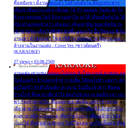
คือหยังเขา มีงานแต่งแล้ว ไปล้างแต่จาน ดั่งถูกประหาร
เมื่อเขาชื่นบาน แต่เราขื่นขม โอ้ รัก ลอยลม ไม่สม ดัง ใจ
ล้างจานคอยคู่ ไม่รู้ อีกนานเท่าใด จะได้ เลื่อนขั้นบันได ได้
เป็น ตำแหน่งเจ้าสาว มันเหงา เห็นเขามีคู่ ซมดู มีคู่ก็ม่วน
เข้าพาขวัญ เสียงโห่ตึงตึง มันซึ้ง อยู่แก่ใจ มื้อใด๋หนอ สิเป็น
งานเฮา มัวซอยเขา ใจเฮาซิด้าน มันทรมาน จับจาน เอย…
ล้างจานในงานแต่ง - Cover Ver. (ซาวด์ดนตรี)
(KARAOKE)
27 views • 03.08.2569
งานแต่ง เขาแซง แย่งเอาไปก่อน หัวใจอาวรณ์ มาซ่อน อยู่
ในห้องครัว ข้างนอกเจ้าสาว ส่งยิ้ม ให้คนไปทั่ว แต่เรา เฝ้า
อยู่ในครัว ทำตัวเป็นเด็ก ล้างจาน ในเมื่อ เจ้าสาว คือคน
บ้านใกล้ พึ่งพาอาศัย จำใจ ต้องไปช่วยงาน พอถึงเวลา เขา
พา กันเข้าพาขวัญ เพื่อนฝูง เฮฮาดังลั่น แต่เราล้างจาน
เดียวดาย เป็นคนพ่าย บ่มีความหมาย เคียงใจเจ้าบ่าว เป็น
คนพ่าย บ่มีความหมาย เคียงใจเจ้าบ่าว เพื่อนเจ้าสาว ยัง
เป็นบ่ได้ คือคนพ่าย ฮักคน ไม่มีใครสน เขาไม่เห็นคน ที่อยู่