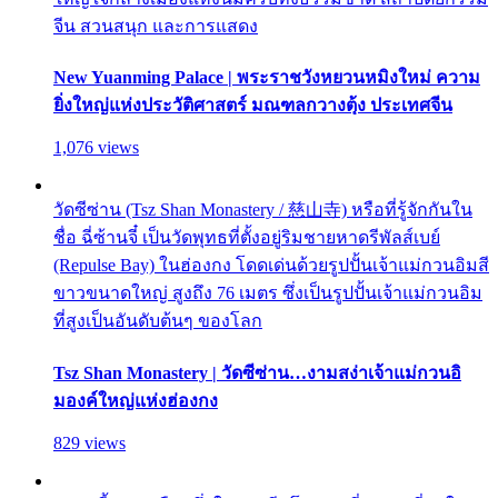
จีน สวนสนุก และการแสดง
New Yuanming Palace | พระราชวังหยวนหมิงใหม่ ความ
ยิ่งใหญ่แห่งประวัติศาสตร์ มณฑลกวางตุ้ง ประเทศจีน
1,076 views
วัดซีซ่าน (Tsz Shan Monastery / 慈山寺) หรือที่รู้จักกันใน
ชื่อ ฉี่ซ้านจี๋ เป็นวัดพุทธที่ตั้งอยู่ริมชายหาดรีพัลส์เบย์
(Repulse Bay) ในฮ่องกง โดดเด่นด้วยรูปปั้นเจ้าแม่กวนอิมสี
ขาวขนาดใหญ่ สูงถึง 76 เมตร ซึ่งเป็นรูปปั้นเจ้าแม่กวนอิม
ที่สูงเป็นอันดับต้นๆ ของโลก
Tsz Shan Monastery | วัดซีซ่าน…งามสง่าเจ้าแม่กวนอิ
มองค์ใหญ่แห่งฮ่องกง
829 views