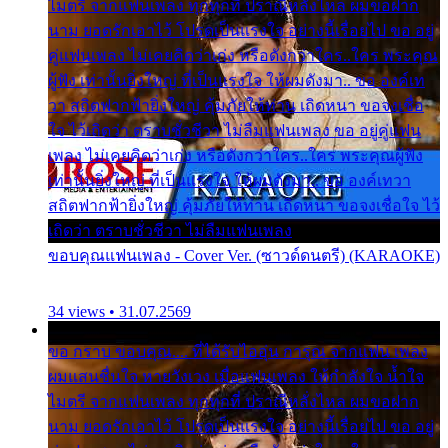
ไมตรี จากแฟนเพลง ทุกทุกที่ ปราณีหลั่งไหล ผมขอฝาก
นาม ยอดรักเอาไว้ โปรดเป็นแรงใจ อย่างนี้เรื่อยไป ขอ อยู่
คู่แฟนเพลง ไม่เคยคิดว่าเก่ง หรือดังกว่าใคร..ใคร พระคุณ
ผู้ฟัง เท่านั้นยิ่งใหญ่ ที่เป็นแรงใจ ให้ผมดังมา.. ขอ องค์เท
วา สถิตฟากฟ้ายิ่งใหญ่ คุ้มภัยให้ท่าน เถิดหนา ขอจงเชื่อ
ใจ ไว้เถิดว่า ตราบชั่วชีวา ไม่ลืมแฟนเพลง ขอ อยู่คู่แฟน
เพลง ไม่เคยคิดว่าเก่ง หรือดังกว่าใคร..ใคร พระคุณผู้ฟัง
เท่านั้นยิ่งใหญ่ ที่เป็นแรงใจ ให้ผมดังมา.. ขอ องค์เทวา
สถิตฟากฟ้ายิ่งใหญ่ คุ้มภัยให้ท่าน เถิดหนา ขอจงเชื่อใจ ไว้
เถิดว่า ตราบชั่วชีวา ไม่ลืมแฟนเพลง
ขอบคุณแฟนเพลง - Cover Ver. (ซาวด์ดนตรี) (KARAOKE)
34 views • 31.07.2569
ขอ กราบ ขอบคุณ.... ที่ได้รับไออุ่น การุณ จากแฟน เพลง
ผมแสนชื่นใจ หายวังเวง เมื่อแฟนเพลง ให้กำลังใจ น้ำใจ
ไมตรี จากแฟนเพลง ทุกทุกที่ ปราณีหลั่งไหล ผมขอฝาก
นาม ยอดรักเอาไว้ โปรดเป็นแรงใจ อย่างนี้เรื่อยไป ขอ อยู่