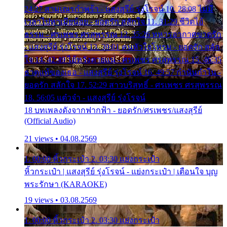
24:27 สามเณรกำพร้า - แสงสุรีย์ รุ่งโรจน์ 10. 28:08 ไม่มี
เวลาไปหาเมียน้อย - ยอดรัก สลักใจ 11. 31:29 ชีวิตไอ้
ธรรม - ศรเพชร ศรสุพรรณ 12. 35:26 ทหารอากาศขาดรัก
- แสงสุรีย์ รุ่งโรจน์ 13. 39:01 คนหัวใจโทรม - ยอดรัก สลัก
ใจ 14. 42:49 ไอ้หวังตายแน่ - ศรเพชร ศรสุพรรณ 15. 46:35
ธาตุแท้ของเธอ - แสงสุรีย์ รุ่งโรจน์ 16. 49:57 กำนันกำใน -
ยอดรัก สลักใจ 17. 52:29 สาวบริสุทธิ์ - ศรเพชร ศรสุพรรณ
18. 56:05 แต๋วจ๋า - แสงสุรีย์ รุ่งโรจน์
18 บทเพลงดังจากฟากฟ้า - ยอดรัก/ศรเพชร/แสงสุรีย์
(Official Audio)
21 views • 04.08.2569
1. 00:00 หิ้วกระเป๋า 2. 03:30 แย่งกระเป๋า
หิ้วกระเป๋า | แสงสุรีย์ รุ่งโรจน์ - แย่งกระเป๋า | เตือนใจ บุญ
พระรักษา (KARAOKE)
19 views • 03.08.2569
1. 00:00 หิ้วกระเป๋า 2. 03:30 แย่งกระเป๋า