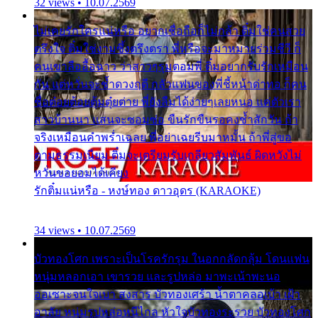
32 views • 10.07.2569
ไม่เคยรักใครแน่หรือ อยากเชื่อถือก็ไม่กล้า ติ๋มใช่คนสวย
ตรึงใจ ติ๋มใช่งามซึ้งตรึงตรา พี่หรือจะมาหมายร่วมชีวี ก็
คนเขาลืออื้อฉาว ว่าสาวๆรุมตอมพี่ ติ๋มอยากรับรักเหมือน
กัน แต่หวั่นจะช้ำดวงฤดี กลัวแฟนของพี่ชี้หน้าด่าทอ ก็คน
ชื่อต๋อยต้อยตุ้มตุ๋ยต่าย พี่ยังลืมได้ง่ายๆเลยหนอ แค่ตัวเรา
สาวบ้านนา แสนจะซอมซ่อ ขืนรักขืนรอคงช้ำสักวัน ถ้า
จริงเหมือนคำพร่ำเฉลย พี่อย่าเฉยรีบมาหมั้น ถ้าพี่สู่ขอ
ตามธรรมเนียม ติ๋มจะเตรียมรับเกลียวสัมพันธ์ ผิดหวังไม่
หวั่นขอยอมได้เคียง
รักติ๋มแน่หรือ - หงษ์ทอง ดาวอุดร (KARAOKE)
34 views • 10.07.2569
บัวทองโศก เพราะเป็นโรครักรุม ในอกกลัดกลุ้ม โดนแฟน
หนุ่มหลอกเอา เขารวย และรูปหล่อ มาพะเน้าพะนอ
ออเซาะจนใจเบา สงสาร บัวทองเศร้า น้ำตาคลอเบ้า เฝ้า
อาลัย หนุ่มรูปหล่อหนีไกล หัวใจบัวทองระรวย บัวทองโศก