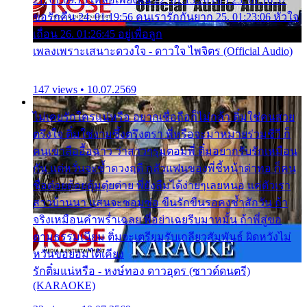
ขอรักคืน 24. 01:19:56 คนเรารักกันยาก 25. 01:23:06 หัวใจ
เถื่อน 26. 01:26:45 อยู่เพื่อลูก
เพลงเพราะเสนาะดวงใจ - ดาวใจ ไพจิตร (Official Audio)
147 views • 10.07.2569
ไม่เคยรักใครแน่หรือ อยากเชื่อถือก็ไม่กล้า ติ๋มใช่คนสวย
ตรึงใจ ติ๋มใช่งามซึ้งตรึงตรา พี่หรือจะมาหมายร่วมชีวี ก็
คนเขาลืออื้อฉาว ว่าสาวๆรุมตอมพี่ ติ๋มอยากรับรักเหมือน
กัน แต่หวั่นจะช้ำดวงฤดี กลัวแฟนของพี่ชี้หน้าด่าทอ ก็คน
ชื่อต๋อยต้อยตุ้มตุ๋ยต่าย พี่ยังลืมได้ง่ายๆเลยหนอ แค่ตัวเรา
สาวบ้านนา แสนจะซอมซ่อ ขืนรักขืนรอคงช้ำสักวัน ถ้า
จริงเหมือนคำพร่ำเฉลย พี่อย่าเฉยรีบมาหมั้น ถ้าพี่สู่ขอ
ตามธรรมเนียม ติ๋มจะเตรียมรับเกลียวสัมพันธ์ ผิดหวังไม่
หวั่นขอยอมได้เคียง
รักติ๋มแน่หรือ - หงษ์ทอง ดาวอุดร (ซาวด์ดนตรี)
(KARAOKE)