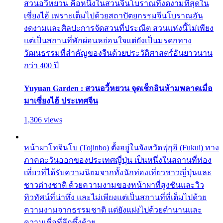
สวนอวี้หยวน คือหนึ่งในสวนจีนโบราณที่งดงามที่สุดใน
เซี่ยงไฮ้ เพราะเต็มไปด้วยสถาปัตยกรรมจีนโบราณอัน
งดงามและศิลปะการจัดสวนที่ประณีต สวนแห่งนี้ไม่เพียง
แต่เป็นสถานที่พักผ่อนหย่อนใจแต่ยังเป็นมรดกทาง
วัฒนธรรมที่สำคัญของจีนด้วยประวัติศาสตร์อันยาวนาน
กว่า 400 ปี
Yuyuan Garden : สวนอวี้หยวน จุดเช็กอินห้ามพลาดเมื่อ
มาเซี่ยงไฮ้ ประเทศจีน
1,306 views
หน้าผาโทจินโบ (Tojinbo) ตั้งอยู่ในจังหวัดฟุกุอิ (Fukui) ทาง
ภาคตะวันออกของประเทศญี่ปุ่น เป็นหนึ่งในสถานที่ท่อง
เที่ยวที่ได้รับความนิยมจากทั้งนักท่องเที่ยวชาวญี่ปุ่นและ
ชาวต่างชาติ ด้วยความงามของหน้าผาที่สูงชันและวิว
ทิวทัศน์ที่น่าทึ่ง และไม่เพียงแต่เป็นสถานที่ที่เต็มไปด้วย
ความงามจากธรรมชาติ แต่ยังแฝงไปด้วยตำนานและ
ความเชื่อที่ลึกซึ้งด้วย