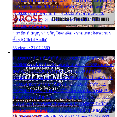
00:45:25 รอหน่อยน้องติ๋ม 15. 00:48:56 เรือล่มในหนอง 16.
00:51:43 บัตรเชิญสีเลือด 17. 00:56:07 อดีตรักโรงทอ 18.
01:00:00 เขมรไล่ควาย 19. 01:02:55 สาวสวนแตง 20.
01:05:51 แอบมอง 21. 01:09:27 พบรักปากน้ำโพ 22.
01:13:06 สายัณห์เมา
" สายัณห์ สัญญา " ขวัญใจคนเดิม - รวมเพลงดังเพราะๆ
ซึ้งๆ (Official Audio)
33 views • 21.07.2569
1. 00:00:00 ทำไมทำฉันได้ 2. 00:03:20 นางฟ้าสลัม 3.
00:06:50 คน 4. 00:10:36 บุญเหลือเกิน 5. 00:13:58 ฝนหยาด
สุดท้าย 6. 00:17:30 ยาใจยาจก 7. 00:20:30 คิดดูให้ดี 8.
00:24:21 ลบรอยแผลรัก 9. 00:27:35 เหมือนใจโดนกรีด 10.
00:30:54 ขบวนการเปาเปียว 11. 00:34:05 คำรำพัน 12.
00:37:20 ปาหนัน 13. 00:40:37 ใจเจ้ากรรม 14. 00:44:15 จูบ
ฉันแล้วจงตายเสีย 15. 00:47:24 ขอสูมาเต๊อะ 16. 00:51:11
คนใจมาร 17. 00:54:50 คืนทรมาน 18. 00:58:25 รักนี้สีดำ
19. 01:01:44 ส่วนเกิน 20. 01:05:42 หยาดน้ำฝนหยดน้ำตา
21. 01:09:13 เหลือเพียงฝัน 22. 01:13:26 เขา 23. 01:16:37