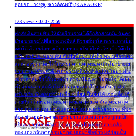
สุดยอด - วงซูซู (ซาวด์ดนตรี) (KARAOKE)
123 views • 03.07.2569
พ่อส่งเงินสามพัน ให้ฉันเรียนราม ได้อีกสักสามพัน ฉันคง
บ๊าย บาย จะไปซื้อกางเกงยีนส์ ลีวายส์มาใส่ เพราะเราเป็น
เด็กใต้ ลีวายส์อย่างเดียว อยากจะโชว์ถึงหิวโซ เด็กใต้ก็ไม่
หวั่น ตกตัวละหลายพัน กัดฟันซื้อมา ให้เด็กเทพเหลียวมอง
และต้องรู้ว่า เด็กใต้ไม่ธรรมดา แต่สุดยอด เดินโยกย้ายเย
ยวน กวนโอ๊ยพอได้ เพราะว่านุ่งลีวายส์ ตัวใหม่ใส่มา เดิน
เข้ามหาลัย จิ๊กโก๊มองหน้า ท่าจะมีปัญหา ไม่พอใจ ได้เป็น
เรื่องแน่นอน แต่ฉันไม่หวั่น เลยแหลงใต้ถามมัน ว่ามัน
พรั่นพรือ มันตอบว่าไม่พรื่อ เปลี่ยนเป็นยิ้มให้ เจอะเด็กใต้
ด้วยกัน ก็เลยรอด สุดยอด สุดยอด สุดยอด มันสุดยอด สุด
ยอด สุดยอด สุดยอด มันสุดยอด แอบหลงรักสาวราม ที่พัก
ห้องเช่า เธอผิวขาวผมยาว ปากแดงแหลงกลาง ถูกสเป็ก
จริงเธอ อยู่ห้องข้างข้าง อยากเข้าไปแหลงกลาง กลัว
ทองแดง กลับจากรามมาเจอ เธอมาซื้อข้าว แต่ก่อนนั้น