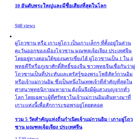
10 อันดับพระใหญ่และมีชื่อเสียงที่สุดในโลก
948 views
ผู่โถวซาน หรือ เกาะผู่โถว เป็นเกาะเล็กๆ ที่ตั้งอยู่ในส่วน
ตะวันออกของเมืองโจวซาน มณฑลเจ้อเจียง ประเทศจีน
โดยอยู่ทางตอนใต้ของนครเซี่ยงไฮ้ ผู่โถวซานเป็น 1 ใน 4
พุทธคีรีหรือภูเขาศักดิ์สิทธิ์ของจีน ชาวพุทธจีนเชื่อกันว่าผู่
โถวซานเป็นที่ประทับและตรัสรู้ของพระโพธิสัตว์กวนอิม
หรือเจ้าแม่กวนอิม ซึ่งเป็นหนึ่งในเทพเจ้าที่สำคัญที่สุดใน
ศาสนาพุทธนิกายมหายาน ดังนั้นจึงมีผู้แสวงบุญจากทั่ว
โลก โดยเฉพาะผู้ที่ศรัทธาในเจ้าแม่กวนอิมเดินทางมาที่
เกาะแห่งนี้เพื่อสักการะขอพรอยู่โดยตลอด
รวม 5 วัดสำคัญแห่งถิ่นกำเนิดเจ้าแม่กวนอิม | เกาะผู่โถว
ซาน มณฑลเจ้อเจียง ประเทศจีน
1,530 views