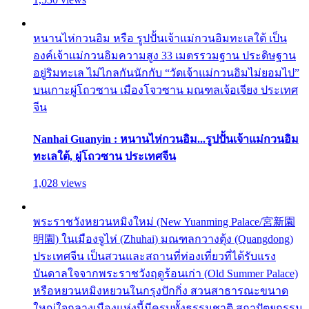
หนานไห่กวนอิม หรือ รูปปั้นเจ้าแม่กวนอิมทะเลใต้ เป็น
องค์เจ้าแม่กวนอิมความสูง 33 เมตรรวมฐาน ประดิษฐาน
อยู่ริมทะเล ไม่ไกลกันนักกับ “วัดเจ้าแม่กวนอิมไม่ยอมไป”
บนเกาะผู่โถวซาน เมืองโจวซาน มณฑลเจ้อเจียง ประเทศ
จีน
Nanhai Guanyin : หนานไห่กวนอิม...รูปปั้นเจ้าแม่กวนอิม
ทะเลใต้, ผู่โถวซาน ประเทศจีน
1,028 views
พระราชวังหยวนหมิงใหม่ (New Yuanming Palace/宮新園
明園) ในเมืองจูไห่ (Zhuhai) มณฑลกวางตุ้ง (Quangdong)
ประเทศจีน เป็นสวนและสถานที่ท่องเที่ยวที่ได้รับแรง
บันดาลใจจากพระราชวังฤดูร้อนเก่า (Old Summer Palace)
หรือหยวนหมิงหยวนในกรุงปักกิ่ง สวนสาธารณะขนาด
ใหญ่ใจกลางเมืองแห่งนี้มีครบทั้งธรรมชาติ สถาปัตยกรรม