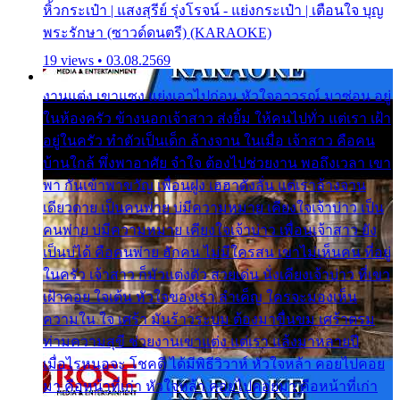
หิ้วกระเป๋า | แสงสุรีย์ รุ่งโรจน์ - แย่งกระเป๋า | เตือนใจ บุญ
พระรักษา (ซาวด์ดนตรี) (KARAOKE)
19 views • 03.08.2569
งานแต่ง เขาแซง แย่งเอาไปก่อน หัวใจอาวรณ์ มาซ่อน อยู่
ในห้องครัว ข้างนอกเจ้าสาว ส่งยิ้ม ให้คนไปทั่ว แต่เรา เฝ้า
อยู่ในครัว ทำตัวเป็นเด็ก ล้างจาน ในเมื่อ เจ้าสาว คือคน
บ้านใกล้ พึ่งพาอาศัย จำใจ ต้องไปช่วยงาน พอถึงเวลา เขา
พา กันเข้าพาขวัญ เพื่อนฝูง เฮฮาดังลั่น แต่เราล้างจาน
เดียวดาย เป็นคนพ่าย บ่มีความหมาย เคียงใจเจ้าบ่าว เป็น
คนพ่าย บ่มีความหมาย เคียงใจเจ้าบ่าว เพื่อนเจ้าสาว ยัง
เป็นบ่ได้ คือคนพ่าย ฮักคน ไม่มีใครสน เขาไม่เห็นคน ที่อยู่
ในครัว เจ้าสาว ก็มัวแต่งตัว สวยเด่น นั่งเคียงเจ้าบ่าว ที่เขา
เฝ้าคอย ใจเต้น หัวใจของเรา ลำเค็ญ ใครจะมองเห็น
ความใน ใจ เศร้า มันร้าวระบม ต้องมาขื่นขม เศร้าตรม
ท่ามความสุขี ช่วยงานเขาแต่ง แต่เรา แล้งมาหลายปี
เมื่อไรหนอจะ โชคดี ได้มีพิธีวิวาห์ หัวใจหล้า คอยไปคอย
มา คือหน้าที่เก่า หัวใจหล้า คอยไปคอยมา คือหน้าที่เก่า