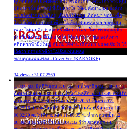
คู่แฟนเพลง ไม่เคยคิดว่าเก่ง หรือดังกว่าใคร..ใคร พระคุณ
ผู้ฟัง เท่านั้นยิ่งใหญ่ ที่เป็นแรงใจ ให้ผมดังมา.. ขอ องค์เท
วา สถิตฟากฟ้ายิ่งใหญ่ คุ้มภัยให้ท่าน เถิดหนา ขอจงเชื่อ
ใจ ไว้เถิดว่า ตราบชั่วชีวา ไม่ลืมแฟนเพลง ขอ อยู่คู่แฟน
เพลง ไม่เคยคิดว่าเก่ง หรือดังกว่าใคร..ใคร พระคุณผู้ฟัง
เท่านั้นยิ่งใหญ่ ที่เป็นแรงใจ ให้ผมดังมา.. ขอ องค์เทวา
สถิตฟากฟ้ายิ่งใหญ่ คุ้มภัยให้ท่าน เถิดหนา ขอจงเชื่อใจ ไว้
เถิดว่า ตราบชั่วชีวา ไม่ลืมแฟนเพลง
ขอบคุณแฟนเพลง - Cover Ver. (KARAOKE)
34 views • 31.07.2569
1. 00:00:00 ยินดีรับเดน 2. 00:03:44 น้ำตาอีสาน 3. 00:07:51
กิ่งทองใบหยก 4. 00:10:35 น้ำนิ่งไหลลึก 5. 00:13:49 ลานรัก
ลานเท 6. 00:17:06 จำใจจาก 7. 00:20:53 คืนฝนตก 8.
00:25:16 น้ำลงเดือนยี่ 9. 00:28:47 โสนน้อยเรือนงาม 10.
00:32:29 ตอไม้ที่ตายแล้ว 11. 00:35:41 น้ำกรดแช่เย็น 12.
00:39:08 อยากฟังซ้ำ 13. 00:42:32 รู้ว่าเขาหลอก 14.