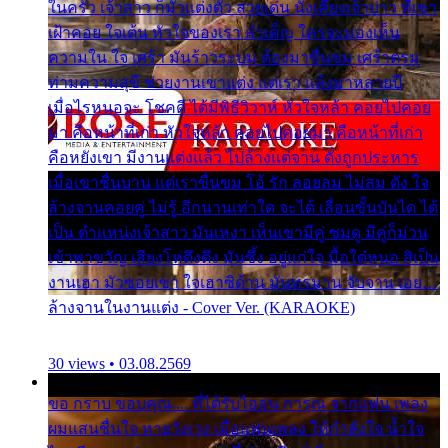
ในครัว เจ้าสาว ก็มัวแต่งตัว สวยเด่น นั่งเคียงเจ้าบ่าว ที่เขา
เฝ้าคอย ใจเต้น หัวใจของเรา ลำเค็ญ ใครจะมองเห็น
ความใน ใจ เศร้า มันร้าวระบม ต้องมาขื่นขม เศร้าตรม
ท่ามความสุขี ช่วยงานเขาแต่ง แต่เรา แล้งมาหลายปี
เมื่อไรหนอจะ โชคดี ได้มีพิธีวิวาห์ หัวใจหล้า คอยไปคอย
มา คือหน้าที่เก่า หัวใจหล้า คอยไปคอยมา คือหน้าที่เก่า
คือหยังเขา มีงานแต่งแล้ว ไปล้างแต่จาน ดั่งถูกประหาร
เมื่อเขาชื่นบาน แต่เราขื่นขม โอ้ รัก ลอยลม ไม่สม ดัง ใจ
ล้างจานคอยคู่ ไม่รู้ อีกนานเท่าใด จะได้ เลื่อนขั้นบันได ได้
เป็น ตำแหน่งเจ้าสาว มันเหงา เห็นเขามีคู่ ซมดู มีคู่ก็ม่วน
เข้าพาขวัญ เสียงโห่ตึงตึง มันซึ้ง อยู่แก่ใจ มื้อใด๋หนอ สิเป็น
งานเฮา มัวซอยเขา ใจเฮาซิด้าน มันทรมาน จับจาน เอย…
ล้างจานในงานแต่ง - Cover Ver. (KARAOKE)
30 views • 03.08.2569
ขอ กราบ ขอบคุณ.... ที่ได้รับไออุ่น การุณ จากแฟน เพลง
ผมแสนชื่นใจ หายวังเวง เมื่อแฟนเพลง ให้กำลังใจ น้ำใจ