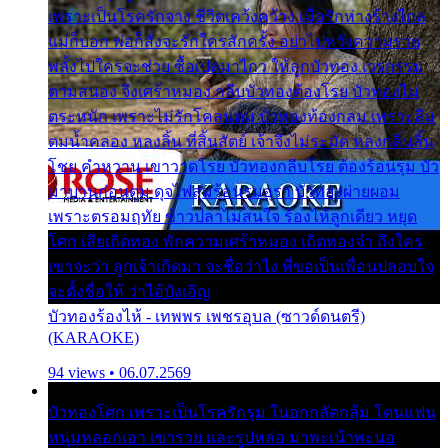
เพราะเป็นโรครักจาง ชีวิตเคว้งคว้าง เมื่อรักห่างร้างไกล
แม่ก็บอก พ่อก็สั่งจะรักใครสักครั้ง อย่าไปหวังความรวย
พลั้งไปใครจะช่วย ซื้อเปลมาไกว ให้ลูกบัวทอง เวรกรรม
ตามสนอง จึงเศร้าหมอง กลีบบัวทองต้องโรย บัวทองไม่
ตระหนัก เพราะไม่รักโคลนตม บัวทองท้องกลม เพราะลืม
ตมน้ำคลอง หลงลิ้น ที่สิ้นสัตย์ เจ้าจึงไม่ระมัด หลงกลิ่นลิ้น
โชย คำหวาน เขาวาดโรย บัวทองกลีบโรย ต้องร้อนรุม บัว
มาบานก่อนตูม ดุจไฟสุมร้อนรุมอุรา บัวทองผ่ายผอม
เพราะตรอมฤทัย ข้าวปลาไม่สนใจ ร้องไห้ลูกเดียว หยุด
โศก เสียเถิดทอง พักความเศร้าหมอง เถิดทองจ๋า ถึงใคร
เขาจะว่า ลูกเจ้าเกิดมา จะชื่อว่าไง พี่ขอเป็นเพื่อนปลอบใจ
จะตั้งชื่อให้ ว่าไอ้บังเอิญ
บัวทองร้องไห้ - เทพพร เพชรอุบล (ซาวด์ดนตรี)
(KARAOKE)
94 views • 06.07.2569
บัวทองโศก เพราะเป็นโรครักรุม ในอกกลัดกลุ้ม โดนแฟน
หนุ่มหลอกเอา เขารวย และรูปหล่อ มาพะเน้าพะนอ