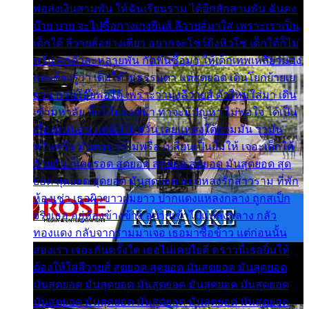
พ่อส่งเงินสามพัน ให้ฉันเรียนราม ได้อีกสักสามพัน ฉันคง
บ๊าย บาย จะไปซื้อกางเกงยีนส์ ลีวายส์มาใส่ เพราะเราเป็น
เด็กใต้ ลีวายส์อย่างเดียว อยากจะโชว์ถึงหิวโซ เด็กใต้ก็ไม่
หวั่น ตกตัวละหลายพัน กัดฟันซื้อมา ให้เด็กเทพเหลียวมอง
และต้องรู้ว่า เด็กใต้ไม่ธรรมดา แต่สุดยอด เดินโยกย้ายเย
ยวน กวนโอ๊ยพอได้ เพราะว่านุ่งลีวายส์ ตัวใหม่ใส่มา เดิน
เข้ามหาลัย จิ๊กโก๊มองหน้า ท่าจะมีปัญหา ไม่พอใจ ได้เป็น
เรื่องแน่นอน แต่ฉันไม่หวั่น เลยแหลงใต้ถามมัน ว่ามัน
พรั่นพรือ มันตอบว่าไม่พรื่อ เปลี่ยนเป็นยิ้มให้ เจอะเด็กใต้
ด้วยกัน ก็เลยรอด สุดยอด สุดยอด สุดยอด มันสุดยอด สุด
ยอด สุดยอด สุดยอด มันสุดยอด แอบหลงรักสาวราม ที่พัก
ห้องเช่า เธอผิวขาวผมยาว ปากแดงแหลงกลาง ถูกสเป็ก
จริงเธอ อยู่ห้องข้างข้าง อยากเข้าไปแหลงกลาง กลัว
ทองแดง กลับจากรามมาเจอ เธอมาซื้อข้าว แต่ก่อนนั้น
สองเรา เจอะกันครั้งใด เธอไม่เคยไยดี คราวนี้เธอยิ้มให้
ต้องให้ใส่ลีวายส์ สุดยอด สุดยอด มันสุดยอด มันสุดยอด
มันสุดยอด มันสุดยอด มันสุดยอด มันสุดยอด มันสุดยอด
มันสุดยอด มันสุดยอด มันสุดยอด มันสุดยอด มันสุดยอด