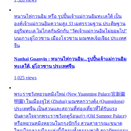
หนานไห่กวนอิม หรือ รูปปั้นเจ้าแม่กวนอิมทะเลใต้ เป็น
องค์เจ้าแม่กวนอิมความสูง 33 เมตรรวมฐาน ประดิษฐาน
อยู่ริมทะเล ไม่ไกลกันนักกับ “วัดเจ้าแม่กวนอิมไม่ยอมไป”
บนเกาะผู่โถวซาน เมืองโจวซาน มณฑลเจ้อเจียง ประเทศ
จีน
Nanhai Guanyin : หนานไห่กวนอิม...รูปปั้นเจ้าแม่กวนอิม
ทะเลใต้, ผู่โถวซาน ประเทศจีน
1,025 views
พระราชวังหยวนหมิงใหม่ (New Yuanming Palace/宮新園
明園) ในเมืองจูไห่ (Zhuhai) มณฑลกวางตุ้ง (Quangdong)
ประเทศจีน เป็นสวนและสถานที่ท่องเที่ยวที่ได้รับแรง
บันดาลใจจากพระราชวังฤดูร้อนเก่า (Old Summer Palace)
หรือหยวนหมิงหยวนในกรุงปักกิ่ง สวนสาธารณะขนาด
ใหญ่ใจกลางเมืองแห่งนี้มีครบทั้งธรรมชาติ สถาปัตยกรรม