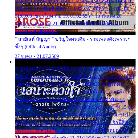
00:45:25 รอหน่อยน้องติ๋ม 15. 00:48:56 เรือล่มในหนอง 16.
00:51:43 บัตรเชิญสีเลือด 17. 00:56:07 อดีตรักโรงทอ 18.
01:00:00 เขมรไล่ควาย 19. 01:02:55 สาวสวนแตง 20.
01:05:51 แอบมอง 21. 01:09:27 พบรักปากน้ำโพ 22.
01:13:06 สายัณห์เมา
" สายัณห์ สัญญา " ขวัญใจคนเดิม - รวมเพลงดังเพราะๆ
ซึ้งๆ (Official Audio)
27 views • 21.07.2569
1. 00:00:00 ทำไมทำฉันได้ 2. 00:03:20 นางฟ้าสลัม 3.
00:06:50 คน 4. 00:10:36 บุญเหลือเกิน 5. 00:13:58 ฝนหยาด
สุดท้าย 6. 00:17:30 ยาใจยาจก 7. 00:20:30 คิดดูให้ดี 8.
00:24:21 ลบรอยแผลรัก 9. 00:27:35 เหมือนใจโดนกรีด 10.
00:30:54 ขบวนการเปาเปียว 11. 00:34:05 คำรำพัน 12.
00:37:20 ปาหนัน 13. 00:40:37 ใจเจ้ากรรม 14. 00:44:15 จูบ
ฉันแล้วจงตายเสีย 15. 00:47:24 ขอสูมาเต๊อะ 16. 00:51:11
คนใจมาร 17. 00:54:50 คืนทรมาน 18. 00:58:25 รักนี้สีดำ
19. 01:01:44 ส่วนเกิน 20. 01:05:42 หยาดน้ำฝนหยดน้ำตา
21. 01:09:13 เหลือเพียงฝัน 22. 01:13:26 เขา 23. 01:16:37