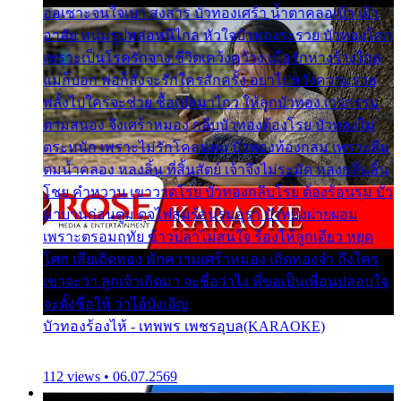
ออเซาะจนใจเบา สงสาร บัวทองเศร้า น้ำตาคลอเบ้า เฝ้า
อาลัย หนุ่มรูปหล่อหนีไกล หัวใจบัวทองระรวย บัวทองโศก
เพราะเป็นโรครักจาง ชีวิตเคว้งคว้าง เมื่อรักห่างร้างไกล
แม่ก็บอก พ่อก็สั่งจะรักใครสักครั้ง อย่าไปหวังความรวย
พลั้งไปใครจะช่วย ซื้อเปลมาไกว ให้ลูกบัวทอง เวรกรรม
ตามสนอง จึงเศร้าหมอง กลีบบัวทองต้องโรย บัวทองไม่
ตระหนัก เพราะไม่รักโคลนตม บัวทองท้องกลม เพราะลืม
ตมน้ำคลอง หลงลิ้น ที่สิ้นสัตย์ เจ้าจึงไม่ระมัด หลงกลิ่นลิ้น
โชย คำหวาน เขาวาดโรย บัวทองกลีบโรย ต้องร้อนรุม บัว
มาบานก่อนตูม ดุจไฟสุมร้อนรุมอุรา บัวทองผ่ายผอม
เพราะตรอมฤทัย ข้าวปลาไม่สนใจ ร้องไห้ลูกเดียว หยุด
โศก เสียเถิดทอง พักความเศร้าหมอง เถิดทองจ๋า ถึงใคร
เขาจะว่า ลูกเจ้าเกิดมา จะชื่อว่าไง พี่ขอเป็นเพื่อนปลอบใจ
จะตั้งชื่อให้ ว่าไอ้บังเอิญ
บัวทองร้องไห้ - เทพพร เพชรอุบล(KARAOKE)
112 views • 06.07.2569