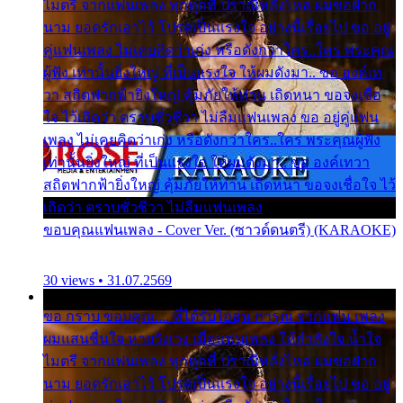
ไมตรี จากแฟนเพลง ทุกทุกที่ ปราณีหลั่งไหล ผมขอฝาก
นาม ยอดรักเอาไว้ โปรดเป็นแรงใจ อย่างนี้เรื่อยไป ขอ อยู่
คู่แฟนเพลง ไม่เคยคิดว่าเก่ง หรือดังกว่าใคร..ใคร พระคุณ
ผู้ฟัง เท่านั้นยิ่งใหญ่ ที่เป็นแรงใจ ให้ผมดังมา.. ขอ องค์เท
วา สถิตฟากฟ้ายิ่งใหญ่ คุ้มภัยให้ท่าน เถิดหนา ขอจงเชื่อ
ใจ ไว้เถิดว่า ตราบชั่วชีวา ไม่ลืมแฟนเพลง ขอ อยู่คู่แฟน
เพลง ไม่เคยคิดว่าเก่ง หรือดังกว่าใคร..ใคร พระคุณผู้ฟัง
เท่านั้นยิ่งใหญ่ ที่เป็นแรงใจ ให้ผมดังมา.. ขอ องค์เทวา
สถิตฟากฟ้ายิ่งใหญ่ คุ้มภัยให้ท่าน เถิดหนา ขอจงเชื่อใจ ไว้
เถิดว่า ตราบชั่วชีวา ไม่ลืมแฟนเพลง
ขอบคุณแฟนเพลง - Cover Ver. (ซาวด์ดนตรี) (KARAOKE)
30 views • 31.07.2569
ขอ กราบ ขอบคุณ.... ที่ได้รับไออุ่น การุณ จากแฟน เพลง
ผมแสนชื่นใจ หายวังเวง เมื่อแฟนเพลง ให้กำลังใจ น้ำใจ
ไมตรี จากแฟนเพลง ทุกทุกที่ ปราณีหลั่งไหล ผมขอฝาก
นาม ยอดรักเอาไว้ โปรดเป็นแรงใจ อย่างนี้เรื่อยไป ขอ อยู่