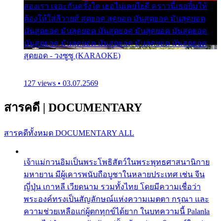
สองเรา เจอะกันครั้งใด เธอไม่เคยไยดี คราวนี้เธอยิ้มให้
ต้องให้ใส่ลีวายส์ สุดยอด สุดยอด มันสุดยอด มันสุดยอด
มันสุดยอด มันสุดยอด มันสุดยอด มันสุดยอด มันสุดยอด
มันสุดยอด มันสุดยอด มันสุดยอด มันสุดยอด มันสุดยอด
สุดยอด - วงซูซู (KARAOKE)
127 views • 03.07.2569
สารคดี
|
DOCUMENTARY
สารคดีทั้งหมด
DOCUMENTARY ALL
เจ้าแม่กวนอิมเป็นพระโพธิสัตว์ในพระพุทธศาสนานิกาย
มหายาน มีผู้เคารพนับถือบูชาในหลายประเทศ เช่น จีน
ญี่ปุ่น เกาหลี เวียดนาม รวมทั้งไทย โดยมีความเชื่อว่า
พระองค์ทรงเป็นสัญลักษณ์แห่งความเมตตา กรุณา และ
ความช่วยเหลือแก่ผู้ตกทุกข์ได้ยาก ในบทความนี้ Palanla