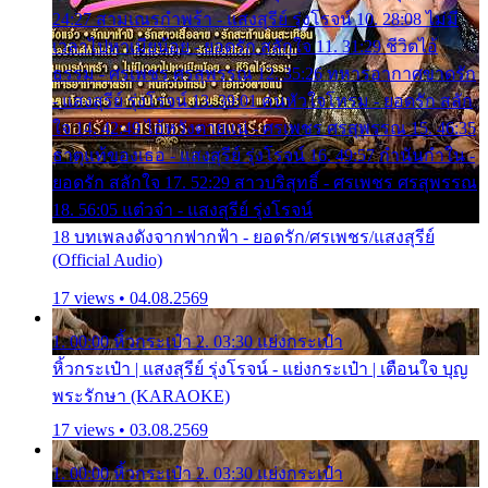
24:27 สามเณรกำพร้า - แสงสุรีย์ รุ่งโรจน์ 10. 28:08 ไม่มี
เวลาไปหาเมียน้อย - ยอดรัก สลักใจ 11. 31:29 ชีวิตไอ้
ธรรม - ศรเพชร ศรสุพรรณ 12. 35:26 ทหารอากาศขาดรัก
- แสงสุรีย์ รุ่งโรจน์ 13. 39:01 คนหัวใจโทรม - ยอดรัก สลัก
ใจ 14. 42:49 ไอ้หวังตายแน่ - ศรเพชร ศรสุพรรณ 15. 46:35
ธาตุแท้ของเธอ - แสงสุรีย์ รุ่งโรจน์ 16. 49:57 กำนันกำใน -
ยอดรัก สลักใจ 17. 52:29 สาวบริสุทธิ์ - ศรเพชร ศรสุพรรณ
18. 56:05 แต๋วจ๋า - แสงสุรีย์ รุ่งโรจน์
18 บทเพลงดังจากฟากฟ้า - ยอดรัก/ศรเพชร/แสงสุรีย์
(Official Audio)
17 views • 04.08.2569
1. 00:00 หิ้วกระเป๋า 2. 03:30 แย่งกระเป๋า
หิ้วกระเป๋า | แสงสุรีย์ รุ่งโรจน์ - แย่งกระเป๋า | เตือนใจ บุญ
พระรักษา (KARAOKE)
17 views • 03.08.2569
1. 00:00 หิ้วกระเป๋า 2. 03:30 แย่งกระเป๋า