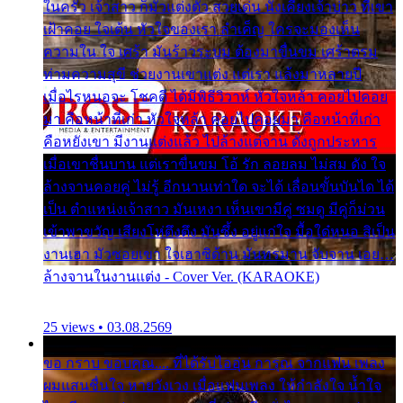
ในครัว เจ้าสาว ก็มัวแต่งตัว สวยเด่น นั่งเคียงเจ้าบ่าว ที่เขา
เฝ้าคอย ใจเต้น หัวใจของเรา ลำเค็ญ ใครจะมองเห็น
ความใน ใจ เศร้า มันร้าวระบม ต้องมาขื่นขม เศร้าตรม
ท่ามความสุขี ช่วยงานเขาแต่ง แต่เรา แล้งมาหลายปี
เมื่อไรหนอจะ โชคดี ได้มีพิธีวิวาห์ หัวใจหล้า คอยไปคอย
มา คือหน้าที่เก่า หัวใจหล้า คอยไปคอยมา คือหน้าที่เก่า
คือหยังเขา มีงานแต่งแล้ว ไปล้างแต่จาน ดั่งถูกประหาร
เมื่อเขาชื่นบาน แต่เราขื่นขม โอ้ รัก ลอยลม ไม่สม ดัง ใจ
ล้างจานคอยคู่ ไม่รู้ อีกนานเท่าใด จะได้ เลื่อนขั้นบันได ได้
เป็น ตำแหน่งเจ้าสาว มันเหงา เห็นเขามีคู่ ซมดู มีคู่ก็ม่วน
เข้าพาขวัญ เสียงโห่ตึงตึง มันซึ้ง อยู่แก่ใจ มื้อใด๋หนอ สิเป็น
งานเฮา มัวซอยเขา ใจเฮาซิด้าน มันทรมาน จับจาน เอย…
ล้างจานในงานแต่ง - Cover Ver. (KARAOKE)
25 views • 03.08.2569
ขอ กราบ ขอบคุณ.... ที่ได้รับไออุ่น การุณ จากแฟน เพลง
ผมแสนชื่นใจ หายวังเวง เมื่อแฟนเพลง ให้กำลังใจ น้ำใจ