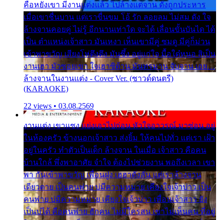
คือหยังเขา มีงานแต่งแล้ว ไปล้างแต่จาน ดั่งถูกประหาร
เมื่อเขาชื่นบาน แต่เราขื่นขม โอ้ รัก ลอยลม ไม่สม ดัง ใจ
ล้างจานคอยคู่ ไม่รู้ อีกนานเท่าใด จะได้ เลื่อนขั้นบันได ได้
เป็น ตำแหน่งเจ้าสาว มันเหงา เห็นเขามีคู่ ซมดู มีคู่ก็ม่วน
เข้าพาขวัญ เสียงโห่ตึงตึง มันซึ้ง อยู่แก่ใจ มื้อใด๋หนอ สิเป็น
งานเฮา มัวซอยเขา ใจเฮาซิด้าน มันทรมาน จับจาน เอย…
ล้างจานในงานแต่ง - Cover Ver. (ซาวด์ดนตรี)
(KARAOKE)
22 views • 03.08.2569
งานแต่ง เขาแซง แย่งเอาไปก่อน หัวใจอาวรณ์ มาซ่อน อยู่
ในห้องครัว ข้างนอกเจ้าสาว ส่งยิ้ม ให้คนไปทั่ว แต่เรา เฝ้า
อยู่ในครัว ทำตัวเป็นเด็ก ล้างจาน ในเมื่อ เจ้าสาว คือคน
บ้านใกล้ พึ่งพาอาศัย จำใจ ต้องไปช่วยงาน พอถึงเวลา เขา
พา กันเข้าพาขวัญ เพื่อนฝูง เฮฮาดังลั่น แต่เราล้างจาน
เดียวดาย เป็นคนพ่าย บ่มีความหมาย เคียงใจเจ้าบ่าว เป็น
คนพ่าย บ่มีความหมาย เคียงใจเจ้าบ่าว เพื่อนเจ้าสาว ยัง
เป็นบ่ได้ คือคนพ่าย ฮักคน ไม่มีใครสน เขาไม่เห็นคน ที่อยู่