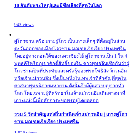
10 อันดับพระใหญ่และมีชื่อเสียงที่สุดในโลก
943 views
ผู่โถวซาน หรือ เกาะผู่โถว เป็นเกาะเล็กๆ ที่ตั้งอยู่ในส่วน
ตะวันออกของเมืองโจวซาน มณฑลเจ้อเจียง ประเทศจีน
โดยอยู่ทางตอนใต้ของนครเซี่ยงไฮ้ ผู่โถวซานเป็น 1 ใน 4
พุทธคีรีหรือภูเขาศักดิ์สิทธิ์ของจีน ชาวพุทธจีนเชื่อกันว่าผู่
โถวซานเป็นที่ประทับและตรัสรู้ของพระโพธิสัตว์กวนอิม
หรือเจ้าแม่กวนอิม ซึ่งเป็นหนึ่งในเทพเจ้าที่สำคัญที่สุดใน
ศาสนาพุทธนิกายมหายาน ดังนั้นจึงมีผู้แสวงบุญจากทั่ว
โลก โดยเฉพาะผู้ที่ศรัทธาในเจ้าแม่กวนอิมเดินทางมาที่
เกาะแห่งนี้เพื่อสักการะขอพรอยู่โดยตลอด
รวม 5 วัดสำคัญแห่งถิ่นกำเนิดเจ้าแม่กวนอิม | เกาะผู่โถว
ซาน มณฑลเจ้อเจียง ประเทศจีน
1,528 views