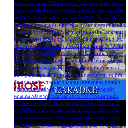
พ่อส่งเงินสามพัน ให้ฉันเรียนราม ได้อีกสักสามพัน ฉันคง
บ๊าย บาย จะไปซื้อกางเกงยีนส์ ลีวายส์มาใส่ เพราะเราเป็น
เด็กใต้ ลีวายส์อย่างเดียว อยากจะโชว์ถึงหิวโซ เด็กใต้ก็ไม่
หวั่น ตกตัวละหลายพัน กัดฟันซื้อมา ให้เด็กเทพเหลียวมอง
และต้องรู้ว่า เด็กใต้ไม่ธรรมดา แต่สุดยอด เดินโยกย้ายเย
ยวน กวนโอ๊ยพอได้ เพราะว่านุ่งลีวายส์ ตัวใหม่ใส่มา เดิน
เข้ามหาลัย จิ๊กโก๊มองหน้า ท่าจะมีปัญหา ไม่พอใจ ได้เป็น
เรื่องแน่นอน แต่ฉันไม่หวั่น เลยแหลงใต้ถามมัน ว่ามัน
พรั่นพรือ มันตอบว่าไม่พรื่อ เปลี่ยนเป็นยิ้มให้ เจอะเด็กใต้
ด้วยกัน ก็เลยรอด สุดยอด สุดยอด สุดยอด มันสุดยอด สุด
ยอด สุดยอด สุดยอด มันสุดยอด แอบหลงรักสาวราม ที่พัก
ห้องเช่า เธอผิวขาวผมยาว ปากแดงแหลงกลาง ถูกสเป็ก
จริงเธอ อยู่ห้องข้างข้าง อยากเข้าไปแหลงกลาง กลัว
ทองแดง กลับจากรามมาเจอ เธอมาซื้อข้าว แต่ก่อนนั้น
สองเรา เจอะกันครั้งใด เธอไม่เคยไยดี คราวนี้เธอยิ้มให้
ต้องให้ใส่ลีวายส์ สุดยอด สุดยอด มันสุดยอด มันสุดยอด
มันสุดยอด มันสุดยอด มันสุดยอด มันสุดยอด มันสุดยอด
มันสุดยอด มันสุดยอด มันสุดยอด มันสุดยอด มันสุดยอด