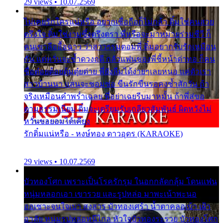
29 views • 10.07.2569
ไม่เคยรักใครแน่หรือ อยากเชื่อถือก็ไม่กล้า ติ๋มใช่คนสวย
ตรึงใจ ติ๋มใช่งามซึ้งตรึงตรา พี่หรือจะมาหมายร่วมชีวี ก็
คนเขาลืออื้อฉาว ว่าสาวๆรุมตอมพี่ ติ๋มอยากรับรักเหมือน
กัน แต่หวั่นจะช้ำดวงฤดี กลัวแฟนของพี่ชี้หน้าด่าทอ ก็คน
ชื่อต๋อยต้อยตุ้มตุ๋ยต่าย พี่ยังลืมได้ง่ายๆเลยหนอ แค่ตัวเรา
สาวบ้านนา แสนจะซอมซ่อ ขืนรักขืนรอคงช้ำสักวัน ถ้า
จริงเหมือนคำพร่ำเฉลย พี่อย่าเฉยรีบมาหมั้น ถ้าพี่สู่ขอ
ตามธรรมเนียม ติ๋มจะเตรียมรับเกลียวสัมพันธ์ ผิดหวังไม่
หวั่นขอยอมได้เคียง
รักติ๋มแน่หรือ - หงษ์ทอง ดาวอุดร (KARAOKE)
29 views • 10.07.2569
บัวทองโศก เพราะเป็นโรครักรุม ในอกกลัดกลุ้ม โดนแฟน
หนุ่มหลอกเอา เขารวย และรูปหล่อ มาพะเน้าพะนอ
ออเซาะจนใจเบา สงสาร บัวทองเศร้า น้ำตาคลอเบ้า เฝ้า
อาลัย หนุ่มรูปหล่อหนีไกล หัวใจบัวทองระรวย บัวทองโศก