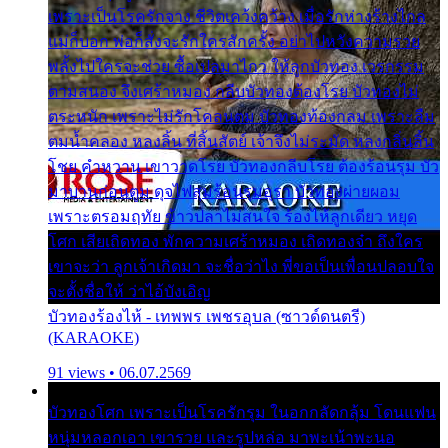
เพราะเป็นโรครักจาง ชีวิตเคว้งคว้าง เมื่อรักห่างร้างไกล
แม่ก็บอก พ่อก็สั่งจะรักใครสักครั้ง อย่าไปหวังความรวย
พลั้งไปใครจะช่วย ซื้อเปลมาไกว ให้ลูกบัวทอง เวรกรรม
ตามสนอง จึงเศร้าหมอง กลีบบัวทองต้องโรย บัวทองไม่
ตระหนัก เพราะไม่รักโคลนตม บัวทองท้องกลม เพราะลืม
ตมน้ำคลอง หลงลิ้น ที่สิ้นสัตย์ เจ้าจึงไม่ระมัด หลงกลิ่นลิ้น
โชย คำหวาน เขาวาดโรย บัวทองกลีบโรย ต้องร้อนรุม บัว
มาบานก่อนตูม ดุจไฟสุมร้อนรุมอุรา บัวทองผ่ายผอม
เพราะตรอมฤทัย ข้าวปลาไม่สนใจ ร้องไห้ลูกเดียว หยุด
โศก เสียเถิดทอง พักความเศร้าหมอง เถิดทองจ๋า ถึงใคร
เขาจะว่า ลูกเจ้าเกิดมา จะชื่อว่าไง พี่ขอเป็นเพื่อนปลอบใจ
จะตั้งชื่อให้ ว่าไอ้บังเอิญ
บัวทองร้องไห้ - เทพพร เพชรอุบล (ซาวด์ดนตรี)
(KARAOKE)
91 views • 06.07.2569
บัวทองโศก เพราะเป็นโรครักรุม ในอกกลัดกลุ้ม โดนแฟน
หนุ่มหลอกเอา เขารวย และรูปหล่อ มาพะเน้าพะนอ