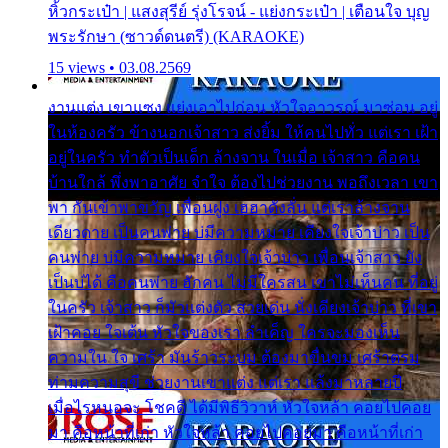
หิ้วกระเป๋า | แสงสุรีย์ รุ่งโรจน์ - แย่งกระเป๋า | เตือนใจ บุญ
พระรักษา (ซาวด์ดนตรี) (KARAOKE)
15 views • 03.08.2569
งานแต่ง เขาแซง แย่งเอาไปก่อน หัวใจอาวรณ์ มาซ่อน อยู่
ในห้องครัว ข้างนอกเจ้าสาว ส่งยิ้ม ให้คนไปทั่ว แต่เรา เฝ้า
อยู่ในครัว ทำตัวเป็นเด็ก ล้างจาน ในเมื่อ เจ้าสาว คือคน
บ้านใกล้ พึ่งพาอาศัย จำใจ ต้องไปช่วยงาน พอถึงเวลา เขา
พา กันเข้าพาขวัญ เพื่อนฝูง เฮฮาดังลั่น แต่เราล้างจาน
เดียวดาย เป็นคนพ่าย บ่มีความหมาย เคียงใจเจ้าบ่าว เป็น
คนพ่าย บ่มีความหมาย เคียงใจเจ้าบ่าว เพื่อนเจ้าสาว ยัง
เป็นบ่ได้ คือคนพ่าย ฮักคน ไม่มีใครสน เขาไม่เห็นคน ที่อยู่
ในครัว เจ้าสาว ก็มัวแต่งตัว สวยเด่น นั่งเคียงเจ้าบ่าว ที่เขา
เฝ้าคอย ใจเต้น หัวใจของเรา ลำเค็ญ ใครจะมองเห็น
ความใน ใจ เศร้า มันร้าวระบม ต้องมาขื่นขม เศร้าตรม
ท่ามความสุขี ช่วยงานเขาแต่ง แต่เรา แล้งมาหลายปี
เมื่อไรหนอจะ โชคดี ได้มีพิธีวิวาห์ หัวใจหล้า คอยไปคอย
มา คือหน้าที่เก่า หัวใจหล้า คอยไปคอยมา คือหน้าที่เก่า