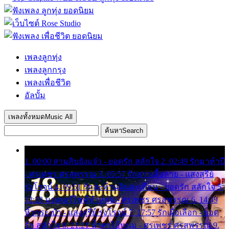
เพลงลูกทุ่ง
เพลงลูกกรุง
เพลงเพื่อชีวิต
อัลบั้ม
เพลงทั้งหมด
Music All
ค้นหา
Search
1. 00:00 สามสิบยังแจ๋ว - ยอดรัก สลักใจ 2. 02:49 รักมาห้าปี
- ศรเพชร ศรสุพรรณ 3. 05:57 รักสาวเสื้อลาย - แสงสุรีย์
รุ่งโรจน์ 4. 09:51 รักสะท้านดินสะเทือน - ยอดรัก สลักใจ 5.
12:23 มอเตอร์ไซค์ทำหล่น - ศรเพชร ศรสุพรรณ 6. 14:49
หิ้วกระเป๋า - แสงสุรีย์ รุ่งโรจน์ 7. 17:57 รักเผื่อเลือก - ยอด
รัก สลักใจ 8. 21:21 น้ำตาไอ้หนุ่ม - ศรเพชร ศรสุพรรณ 9.