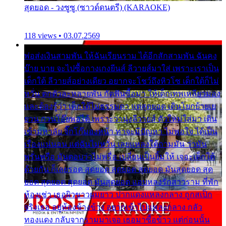
สุดยอด - วงซูซู (ซาวด์ดนตรี) (KARAOKE)
118 views • 03.07.2569
พ่อส่งเงินสามพัน ให้ฉันเรียนราม ได้อีกสักสามพัน ฉันคง
บ๊าย บาย จะไปซื้อกางเกงยีนส์ ลีวายส์มาใส่ เพราะเราเป็น
เด็กใต้ ลีวายส์อย่างเดียว อยากจะโชว์ถึงหิวโซ เด็กใต้ก็ไม่
หวั่น ตกตัวละหลายพัน กัดฟันซื้อมา ให้เด็กเทพเหลียวมอง
และต้องรู้ว่า เด็กใต้ไม่ธรรมดา แต่สุดยอด เดินโยกย้ายเย
ยวน กวนโอ๊ยพอได้ เพราะว่านุ่งลีวายส์ ตัวใหม่ใส่มา เดิน
เข้ามหาลัย จิ๊กโก๊มองหน้า ท่าจะมีปัญหา ไม่พอใจ ได้เป็น
เรื่องแน่นอน แต่ฉันไม่หวั่น เลยแหลงใต้ถามมัน ว่ามัน
พรั่นพรือ มันตอบว่าไม่พรื่อ เปลี่ยนเป็นยิ้มให้ เจอะเด็กใต้
ด้วยกัน ก็เลยรอด สุดยอด สุดยอด สุดยอด มันสุดยอด สุด
ยอด สุดยอด สุดยอด มันสุดยอด แอบหลงรักสาวราม ที่พัก
ห้องเช่า เธอผิวขาวผมยาว ปากแดงแหลงกลาง ถูกสเป็ก
จริงเธอ อยู่ห้องข้างข้าง อยากเข้าไปแหลงกลาง กลัว
ทองแดง กลับจากรามมาเจอ เธอมาซื้อข้าว แต่ก่อนนั้น