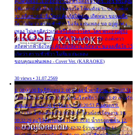
คู่แฟนเพลง ไม่เคยคิดว่าเก่ง หรือดังกว่าใคร..ใคร พระคุณ
ผู้ฟัง เท่านั้นยิ่งใหญ่ ที่เป็นแรงใจ ให้ผมดังมา.. ขอ องค์เท
วา สถิตฟากฟ้ายิ่งใหญ่ คุ้มภัยให้ท่าน เถิดหนา ขอจงเชื่อ
ใจ ไว้เถิดว่า ตราบชั่วชีวา ไม่ลืมแฟนเพลง ขอ อยู่คู่แฟน
เพลง ไม่เคยคิดว่าเก่ง หรือดังกว่าใคร..ใคร พระคุณผู้ฟัง
เท่านั้นยิ่งใหญ่ ที่เป็นแรงใจ ให้ผมดังมา.. ขอ องค์เทวา
สถิตฟากฟ้ายิ่งใหญ่ คุ้มภัยให้ท่าน เถิดหนา ขอจงเชื่อใจ ไว้
เถิดว่า ตราบชั่วชีวา ไม่ลืมแฟนเพลง
ขอบคุณแฟนเพลง - Cover Ver. (KARAOKE)
30 views • 31.07.2569
1. 00:00:00 ยินดีรับเดน 2. 00:03:44 น้ำตาอีสาน 3. 00:07:51
กิ่งทองใบหยก 4. 00:10:35 น้ำนิ่งไหลลึก 5. 00:13:49 ลานรัก
ลานเท 6. 00:17:06 จำใจจาก 7. 00:20:53 คืนฝนตก 8.
00:25:16 น้ำลงเดือนยี่ 9. 00:28:47 โสนน้อยเรือนงาม 10.
00:32:29 ตอไม้ที่ตายแล้ว 11. 00:35:41 น้ำกรดแช่เย็น 12.
00:39:08 อยากฟังซ้ำ 13. 00:42:32 รู้ว่าเขาหลอก 14.