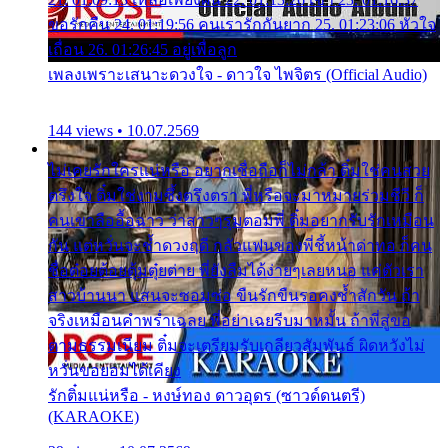
ขอรักคืน 24. 01:19:56 คนเรารักกันยาก 25. 01:23:06 หัวใจ
เถื่อน 26. 01:26:45 อยู่เพื่อลูก
เพลงเพราะเสนาะดวงใจ - ดาวใจ ไพจิตร (Official Audio)
144 views • 10.07.2569
ไม่เคยรักใครแน่หรือ อยากเชื่อถือก็ไม่กล้า ติ๋มใช่คนสวย
ตรึงใจ ติ๋มใช่งามซึ้งตรึงตรา พี่หรือจะมาหมายร่วมชีวี ก็
คนเขาลืออื้อฉาว ว่าสาวๆรุมตอมพี่ ติ๋มอยากรับรักเหมือน
กัน แต่หวั่นจะช้ำดวงฤดี กลัวแฟนของพี่ชี้หน้าด่าทอ ก็คน
ชื่อต๋อยต้อยตุ้มตุ๋ยต่าย พี่ยังลืมได้ง่ายๆเลยหนอ แค่ตัวเรา
สาวบ้านนา แสนจะซอมซ่อ ขืนรักขืนรอคงช้ำสักวัน ถ้า
จริงเหมือนคำพร่ำเฉลย พี่อย่าเฉยรีบมาหมั้น ถ้าพี่สู่ขอ
ตามธรรมเนียม ติ๋มจะเตรียมรับเกลียวสัมพันธ์ ผิดหวังไม่
หวั่นขอยอมได้เคียง
รักติ๋มแน่หรือ - หงษ์ทอง ดาวอุดร (ซาวด์ดนตรี)
(KARAOKE)