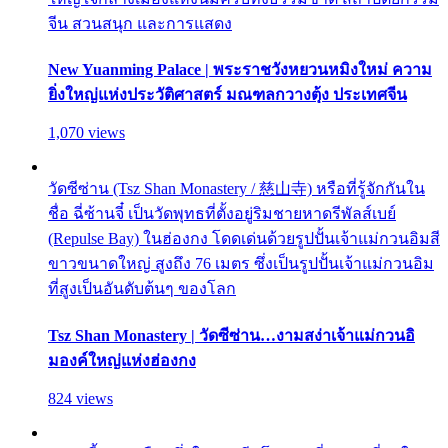
จีน สวนสนุก และการแสดง
New Yuanming Palace | พระราชวังหยวนหมิงใหม่ ความ
ยิ่งใหญ่แห่งประวัติศาสตร์ มณฑลกวางตุ้ง ประเทศจีน
1,070 views
วัดซีซ่าน (Tsz Shan Monastery / 慈山寺) หรือที่รู้จักกันใน
ชื่อ ฉี่ซ้านจี๋ เป็นวัดพุทธที่ตั้งอยู่ริมชายหาดรีพัลส์เบย์
(Repulse Bay) ในฮ่องกง โดดเด่นด้วยรูปปั้นเจ้าแม่กวนอิมสี
ขาวขนาดใหญ่ สูงถึง 76 เมตร ซึ่งเป็นรูปปั้นเจ้าแม่กวนอิม
ที่สูงเป็นอันดับต้นๆ ของโลก
Tsz Shan Monastery | วัดซีซ่าน…งามสง่าเจ้าแม่กวนอิ
มองค์ใหญ่แห่งฮ่องกง
824 views