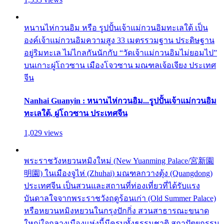
หนานไห่กวนอิม หรือ รูปปั้นเจ้าแม่กวนอิมทะเลใต้ เป็น
องค์เจ้าแม่กวนอิมความสูง 33 เมตรรวมฐาน ประดิษฐาน
อยู่ริมทะเล ไม่ไกลกันนักกับ “วัดเจ้าแม่กวนอิมไม่ยอมไป”
บนเกาะผู่โถวซาน เมืองโจวซาน มณฑลเจ้อเจียง ประเทศ
จีน
Nanhai Guanyin : หนานไห่กวนอิม...รูปปั้นเจ้าแม่กวนอิม
ทะเลใต้, ผู่โถวซาน ประเทศจีน
1,029 views
พระราชวังหยวนหมิงใหม่ (New Yuanming Palace/宮新園
明園) ในเมืองจูไห่ (Zhuhai) มณฑลกวางตุ้ง (Quangdong)
ประเทศจีน เป็นสวนและสถานที่ท่องเที่ยวที่ได้รับแรง
บันดาลใจจากพระราชวังฤดูร้อนเก่า (Old Summer Palace)
หรือหยวนหมิงหยวนในกรุงปักกิ่ง สวนสาธารณะขนาด
ใหญ่ใจกลางเมืองแห่งนี้มีครบทั้งธรรมชาติ สถาปัตยกรรม