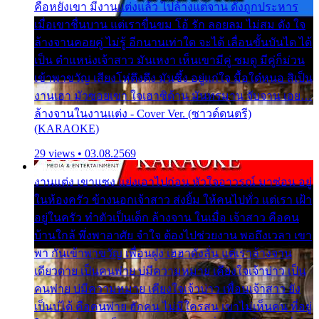
คือหยังเขา มีงานแต่งแล้ว ไปล้างแต่จาน ดั่งถูกประหาร
เมื่อเขาชื่นบาน แต่เราขื่นขม โอ้ รัก ลอยลม ไม่สม ดัง ใจ
ล้างจานคอยคู่ ไม่รู้ อีกนานเท่าใด จะได้ เลื่อนขั้นบันได ได้
เป็น ตำแหน่งเจ้าสาว มันเหงา เห็นเขามีคู่ ซมดู มีคู่ก็ม่วน
เข้าพาขวัญ เสียงโห่ตึงตึง มันซึ้ง อยู่แก่ใจ มื้อใด๋หนอ สิเป็น
งานเฮา มัวซอยเขา ใจเฮาซิด้าน มันทรมาน จับจาน เอย…
ล้างจานในงานแต่ง - Cover Ver. (ซาวด์ดนตรี)
(KARAOKE)
29 views • 03.08.2569
งานแต่ง เขาแซง แย่งเอาไปก่อน หัวใจอาวรณ์ มาซ่อน อยู่
ในห้องครัว ข้างนอกเจ้าสาว ส่งยิ้ม ให้คนไปทั่ว แต่เรา เฝ้า
อยู่ในครัว ทำตัวเป็นเด็ก ล้างจาน ในเมื่อ เจ้าสาว คือคน
บ้านใกล้ พึ่งพาอาศัย จำใจ ต้องไปช่วยงาน พอถึงเวลา เขา
พา กันเข้าพาขวัญ เพื่อนฝูง เฮฮาดังลั่น แต่เราล้างจาน
เดียวดาย เป็นคนพ่าย บ่มีความหมาย เคียงใจเจ้าบ่าว เป็น
คนพ่าย บ่มีความหมาย เคียงใจเจ้าบ่าว เพื่อนเจ้าสาว ยัง
เป็นบ่ได้ คือคนพ่าย ฮักคน ไม่มีใครสน เขาไม่เห็นคน ที่อยู่