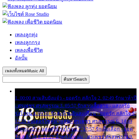
เพลงลูกทุ่ง
เพลงลูกกรุง
เพลงเพื่อชีวิต
อัลบั้ม
เพลงทั้งหมด
Music All
ค้นหา
Search
1. 00:00 สามสิบยังแจ๋ว - ยอดรัก สลักใจ 2. 02:49 รักมาห้าปี
- ศรเพชร ศรสุพรรณ 3. 05:57 รักสาวเสื้อลาย - แสงสุรีย์
รุ่งโรจน์ 4. 09:51 รักสะท้านดินสะเทือน - ยอดรัก สลักใจ 5.
12:23 มอเตอร์ไซค์ทำหล่น - ศรเพชร ศรสุพรรณ 6. 14:49
หิ้วกระเป๋า - แสงสุรีย์ รุ่งโรจน์ 7. 17:57 รักเผื่อเลือก - ยอด
รัก สลักใจ 8. 21:21 น้ำตาไอ้หนุ่ม - ศรเพชร ศรสุพรรณ 9.