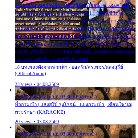
24:27 สามเณรกำพร้า - แสงสุรีย์ รุ่งโรจน์ 10. 28:08 ไม่มี
เวลาไปหาเมียน้อย - ยอดรัก สลักใจ 11. 31:29 ชีวิตไอ้
ธรรม - ศรเพชร ศรสุพรรณ 12. 35:26 ทหารอากาศขาดรัก
- แสงสุรีย์ รุ่งโรจน์ 13. 39:01 คนหัวใจโทรม - ยอดรัก สลัก
ใจ 14. 42:49 ไอ้หวังตายแน่ - ศรเพชร ศรสุพรรณ 15. 46:35
ธาตุแท้ของเธอ - แสงสุรีย์ รุ่งโรจน์ 16. 49:57 กำนันกำใน -
ยอดรัก สลักใจ 17. 52:29 สาวบริสุทธิ์ - ศรเพชร ศรสุพรรณ
18. 56:05 แต๋วจ๋า - แสงสุรีย์ รุ่งโรจน์
18 บทเพลงดังจากฟากฟ้า - ยอดรัก/ศรเพชร/แสงสุรีย์
(Official Audio)
23 views • 04.08.2569
1. 00:00 หิ้วกระเป๋า 2. 03:30 แย่งกระเป๋า
หิ้วกระเป๋า | แสงสุรีย์ รุ่งโรจน์ - แย่งกระเป๋า | เตือนใจ บุญ
พระรักษา (KARAOKE)
20 views • 03.08.2569
1. 00:00 หิ้วกระเป๋า 2. 03:30 แย่งกระเป๋า