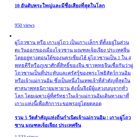
10 อันดับพระใหญ่และมีชื่อเสียงที่สุดในโลก
950 views
ผู่โถวซาน หรือ เกาะผู่โถว เป็นเกาะเล็กๆ ที่ตั้งอยู่ในส่วน
ตะวันออกของเมืองโจวซาน มณฑลเจ้อเจียง ประเทศจีน
โดยอยู่ทางตอนใต้ของนครเซี่ยงไฮ้ ผู่โถวซานเป็น 1 ใน 4
พุทธคีรีหรือภูเขาศักดิ์สิทธิ์ของจีน ชาวพุทธจีนเชื่อกันว่าผู่
โถวซานเป็นที่ประทับและตรัสรู้ของพระโพธิสัตว์กวนอิม
หรือเจ้าแม่กวนอิม ซึ่งเป็นหนึ่งในเทพเจ้าที่สำคัญที่สุดใน
ศาสนาพุทธนิกายมหายาน ดังนั้นจึงมีผู้แสวงบุญจากทั่ว
โลก โดยเฉพาะผู้ที่ศรัทธาในเจ้าแม่กวนอิมเดินทางมาที่
เกาะแห่งนี้เพื่อสักการะขอพรอยู่โดยตลอด
รวม 5 วัดสำคัญแห่งถิ่นกำเนิดเจ้าแม่กวนอิม | เกาะผู่โถว
ซาน มณฑลเจ้อเจียง ประเทศจีน
1,533 views