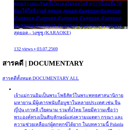
สองเรา เจอะกันครั้งใด เธอไม่เคยไยดี คราวนี้เธอยิ้มให้
ต้องให้ใส่ลีวายส์ สุดยอด สุดยอด มันสุดยอด มันสุดยอด
มันสุดยอด มันสุดยอด มันสุดยอด มันสุดยอด มันสุดยอด
มันสุดยอด มันสุดยอด มันสุดยอด มันสุดยอด มันสุดยอด
สุดยอด - วงซูซู (KARAOKE)
132 views • 03.07.2569
สารคดี
|
DOCUMENTARY
สารคดีทั้งหมด
DOCUMENTARY ALL
เจ้าแม่กวนอิมเป็นพระโพธิสัตว์ในพระพุทธศาสนานิกาย
มหายาน มีผู้เคารพนับถือบูชาในหลายประเทศ เช่น จีน
ญี่ปุ่น เกาหลี เวียดนาม รวมทั้งไทย โดยมีความเชื่อว่า
พระองค์ทรงเป็นสัญลักษณ์แห่งความเมตตา กรุณา และ
ความช่วยเหลือแก่ผู้ตกทุกข์ได้ยาก ในบทความนี้ Palanla