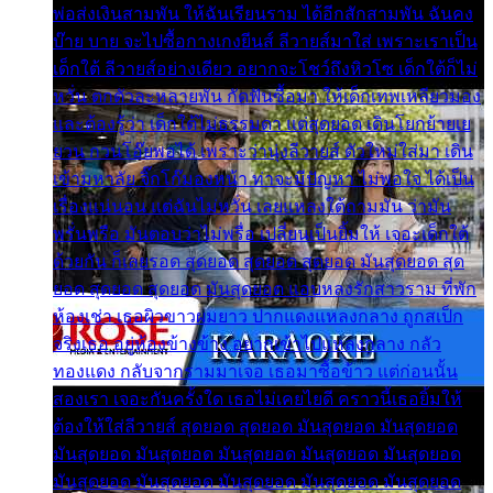
พ่อส่งเงินสามพัน ให้ฉันเรียนราม ได้อีกสักสามพัน ฉันคง
บ๊าย บาย จะไปซื้อกางเกงยีนส์ ลีวายส์มาใส่ เพราะเราเป็น
เด็กใต้ ลีวายส์อย่างเดียว อยากจะโชว์ถึงหิวโซ เด็กใต้ก็ไม่
หวั่น ตกตัวละหลายพัน กัดฟันซื้อมา ให้เด็กเทพเหลียวมอง
และต้องรู้ว่า เด็กใต้ไม่ธรรมดา แต่สุดยอด เดินโยกย้ายเย
ยวน กวนโอ๊ยพอได้ เพราะว่านุ่งลีวายส์ ตัวใหม่ใส่มา เดิน
เข้ามหาลัย จิ๊กโก๊มองหน้า ท่าจะมีปัญหา ไม่พอใจ ได้เป็น
เรื่องแน่นอน แต่ฉันไม่หวั่น เลยแหลงใต้ถามมัน ว่ามัน
พรั่นพรือ มันตอบว่าไม่พรื่อ เปลี่ยนเป็นยิ้มให้ เจอะเด็กใต้
ด้วยกัน ก็เลยรอด สุดยอด สุดยอด สุดยอด มันสุดยอด สุด
ยอด สุดยอด สุดยอด มันสุดยอด แอบหลงรักสาวราม ที่พัก
ห้องเช่า เธอผิวขาวผมยาว ปากแดงแหลงกลาง ถูกสเป็ก
จริงเธอ อยู่ห้องข้างข้าง อยากเข้าไปแหลงกลาง กลัว
ทองแดง กลับจากรามมาเจอ เธอมาซื้อข้าว แต่ก่อนนั้น
สองเรา เจอะกันครั้งใด เธอไม่เคยไยดี คราวนี้เธอยิ้มให้
ต้องให้ใส่ลีวายส์ สุดยอด สุดยอด มันสุดยอด มันสุดยอด
มันสุดยอด มันสุดยอด มันสุดยอด มันสุดยอด มันสุดยอด
มันสุดยอด มันสุดยอด มันสุดยอด มันสุดยอด มันสุดยอด