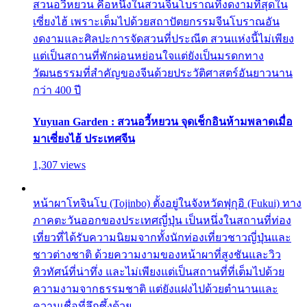
สวนอวี้หยวน คือหนึ่งในสวนจีนโบราณที่งดงามที่สุดใน
เซี่ยงไฮ้ เพราะเต็มไปด้วยสถาปัตยกรรมจีนโบราณอัน
งดงามและศิลปะการจัดสวนที่ประณีต สวนแห่งนี้ไม่เพียง
แต่เป็นสถานที่พักผ่อนหย่อนใจแต่ยังเป็นมรดกทาง
วัฒนธรรมที่สำคัญของจีนด้วยประวัติศาสตร์อันยาวนาน
กว่า 400 ปี
Yuyuan Garden : สวนอวี้หยวน จุดเช็กอินห้ามพลาดเมื่อ
มาเซี่ยงไฮ้ ประเทศจีน
1,307 views
หน้าผาโทจินโบ (Tojinbo) ตั้งอยู่ในจังหวัดฟุกุอิ (Fukui) ทาง
ภาคตะวันออกของประเทศญี่ปุ่น เป็นหนึ่งในสถานที่ท่อง
เที่ยวที่ได้รับความนิยมจากทั้งนักท่องเที่ยวชาวญี่ปุ่นและ
ชาวต่างชาติ ด้วยความงามของหน้าผาที่สูงชันและวิว
ทิวทัศน์ที่น่าทึ่ง และไม่เพียงแต่เป็นสถานที่ที่เต็มไปด้วย
ความงามจากธรรมชาติ แต่ยังแฝงไปด้วยตำนานและ
ความเชื่อที่ลึกซึ้งด้วย