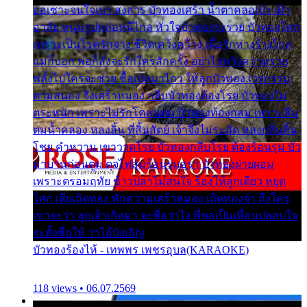
ออเซาะจนใจเบา สงสาร บัวทองเศร้า น้ำตาคลอเบ้า เฝ้า
อาลัย หนุ่มรูปหล่อหนีไกล หัวใจบัวทองระรวย บัวทองโศก
เพราะเป็นโรครักจาง ชีวิตเคว้งคว้าง เมื่อรักห่างร้างไกล
แม่ก็บอก พ่อก็สั่งจะรักใครสักครั้ง อย่าไปหวังความรวย
พลั้งไปใครจะช่วย ซื้อเปลมาไกว ให้ลูกบัวทอง เวรกรรม
ตามสนอง จึงเศร้าหมอง กลีบบัวทองต้องโรย บัวทองไม่
ตระหนัก เพราะไม่รักโคลนตม บัวทองท้องกลม เพราะลืม
ตมน้ำคลอง หลงลิ้น ที่สิ้นสัตย์ เจ้าจึงไม่ระมัด หลงกลิ่นลิ้น
โชย คำหวาน เขาวาดโรย บัวทองกลีบโรย ต้องร้อนรุม บัว
มาบานก่อนตูม ดุจไฟสุมร้อนรุมอุรา บัวทองผ่ายผอม
เพราะตรอมฤทัย ข้าวปลาไม่สนใจ ร้องไห้ลูกเดียว หยุด
โศก เสียเถิดทอง พักความเศร้าหมอง เถิดทองจ๋า ถึงใคร
เขาจะว่า ลูกเจ้าเกิดมา จะชื่อว่าไง พี่ขอเป็นเพื่อนปลอบใจ
จะตั้งชื่อให้ ว่าไอ้บังเอิญ
บัวทองร้องไห้ - เทพพร เพชรอุบล(KARAOKE)
118 views • 06.07.2569