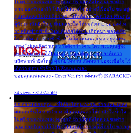
ไมตรี จากแฟนเพลง ทุกทุกที่ ปราณีหลั่งไหล ผมขอฝาก
นาม ยอดรักเอาไว้ โปรดเป็นแรงใจ อย่างนี้เรื่อยไป ขอ อยู่
คู่แฟนเพลง ไม่เคยคิดว่าเก่ง หรือดังกว่าใคร..ใคร พระคุณ
ผู้ฟัง เท่านั้นยิ่งใหญ่ ที่เป็นแรงใจ ให้ผมดังมา.. ขอ องค์เท
วา สถิตฟากฟ้ายิ่งใหญ่ คุ้มภัยให้ท่าน เถิดหนา ขอจงเชื่อ
ใจ ไว้เถิดว่า ตราบชั่วชีวา ไม่ลืมแฟนเพลง ขอ อยู่คู่แฟน
เพลง ไม่เคยคิดว่าเก่ง หรือดังกว่าใคร..ใคร พระคุณผู้ฟัง
เท่านั้นยิ่งใหญ่ ที่เป็นแรงใจ ให้ผมดังมา.. ขอ องค์เทวา
สถิตฟากฟ้ายิ่งใหญ่ คุ้มภัยให้ท่าน เถิดหนา ขอจงเชื่อใจ ไว้
เถิดว่า ตราบชั่วชีวา ไม่ลืมแฟนเพลง
ขอบคุณแฟนเพลง - Cover Ver. (ซาวด์ดนตรี) (KARAOKE)
34 views • 31.07.2569
ขอ กราบ ขอบคุณ.... ที่ได้รับไออุ่น การุณ จากแฟน เพลง
ผมแสนชื่นใจ หายวังเวง เมื่อแฟนเพลง ให้กำลังใจ น้ำใจ
ไมตรี จากแฟนเพลง ทุกทุกที่ ปราณีหลั่งไหล ผมขอฝาก
นาม ยอดรักเอาไว้ โปรดเป็นแรงใจ อย่างนี้เรื่อยไป ขอ อยู่