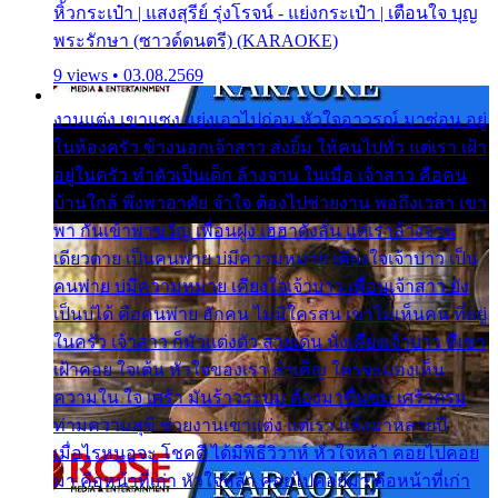
หิ้วกระเป๋า | แสงสุรีย์ รุ่งโรจน์ - แย่งกระเป๋า | เตือนใจ บุญ
พระรักษา (ซาวด์ดนตรี) (KARAOKE)
9 views • 03.08.2569
งานแต่ง เขาแซง แย่งเอาไปก่อน หัวใจอาวรณ์ มาซ่อน อยู่
ในห้องครัว ข้างนอกเจ้าสาว ส่งยิ้ม ให้คนไปทั่ว แต่เรา เฝ้า
อยู่ในครัว ทำตัวเป็นเด็ก ล้างจาน ในเมื่อ เจ้าสาว คือคน
บ้านใกล้ พึ่งพาอาศัย จำใจ ต้องไปช่วยงาน พอถึงเวลา เขา
พา กันเข้าพาขวัญ เพื่อนฝูง เฮฮาดังลั่น แต่เราล้างจาน
เดียวดาย เป็นคนพ่าย บ่มีความหมาย เคียงใจเจ้าบ่าว เป็น
คนพ่าย บ่มีความหมาย เคียงใจเจ้าบ่าว เพื่อนเจ้าสาว ยัง
เป็นบ่ได้ คือคนพ่าย ฮักคน ไม่มีใครสน เขาไม่เห็นคน ที่อยู่
ในครัว เจ้าสาว ก็มัวแต่งตัว สวยเด่น นั่งเคียงเจ้าบ่าว ที่เขา
เฝ้าคอย ใจเต้น หัวใจของเรา ลำเค็ญ ใครจะมองเห็น
ความใน ใจ เศร้า มันร้าวระบม ต้องมาขื่นขม เศร้าตรม
ท่ามความสุขี ช่วยงานเขาแต่ง แต่เรา แล้งมาหลายปี
เมื่อไรหนอจะ โชคดี ได้มีพิธีวิวาห์ หัวใจหล้า คอยไปคอย
มา คือหน้าที่เก่า หัวใจหล้า คอยไปคอยมา คือหน้าที่เก่า