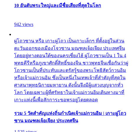
10 อันดับพระใหญ่และมีชื่อเสียงที่สุดในโลก
942 views
ผู่โถวซาน หรือ เกาะผู่โถว เป็นเกาะเล็กๆ ที่ตั้งอยู่ในส่วน
ตะวันออกของเมืองโจวซาน มณฑลเจ้อเจียง ประเทศจีน
โดยอยู่ทางตอนใต้ของนครเซี่ยงไฮ้ ผู่โถวซานเป็น 1 ใน 4
พุทธคีรีหรือภูเขาศักดิ์สิทธิ์ของจีน ชาวพุทธจีนเชื่อกันว่าผู่
โถวซานเป็นที่ประทับและตรัสรู้ของพระโพธิสัตว์กวนอิม
หรือเจ้าแม่กวนอิม ซึ่งเป็นหนึ่งในเทพเจ้าที่สำคัญที่สุดใน
ศาสนาพุทธนิกายมหายาน ดังนั้นจึงมีผู้แสวงบุญจากทั่ว
โลก โดยเฉพาะผู้ที่ศรัทธาในเจ้าแม่กวนอิมเดินทางมาที่
เกาะแห่งนี้เพื่อสักการะขอพรอยู่โดยตลอด
รวม 5 วัดสำคัญแห่งถิ่นกำเนิดเจ้าแม่กวนอิม | เกาะผู่โถว
ซาน มณฑลเจ้อเจียง ประเทศจีน
1,525 views