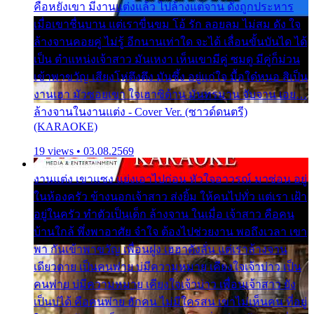
คือหยังเขา มีงานแต่งแล้ว ไปล้างแต่จาน ดั่งถูกประหาร
เมื่อเขาชื่นบาน แต่เราขื่นขม โอ้ รัก ลอยลม ไม่สม ดัง ใจ
ล้างจานคอยคู่ ไม่รู้ อีกนานเท่าใด จะได้ เลื่อนขั้นบันได ได้
เป็น ตำแหน่งเจ้าสาว มันเหงา เห็นเขามีคู่ ซมดู มีคู่ก็ม่วน
เข้าพาขวัญ เสียงโห่ตึงตึง มันซึ้ง อยู่แก่ใจ มื้อใด๋หนอ สิเป็น
งานเฮา มัวซอยเขา ใจเฮาซิด้าน มันทรมาน จับจาน เอย…
ล้างจานในงานแต่ง - Cover Ver. (ซาวด์ดนตรี)
(KARAOKE)
19 views • 03.08.2569
งานแต่ง เขาแซง แย่งเอาไปก่อน หัวใจอาวรณ์ มาซ่อน อยู่
ในห้องครัว ข้างนอกเจ้าสาว ส่งยิ้ม ให้คนไปทั่ว แต่เรา เฝ้า
อยู่ในครัว ทำตัวเป็นเด็ก ล้างจาน ในเมื่อ เจ้าสาว คือคน
บ้านใกล้ พึ่งพาอาศัย จำใจ ต้องไปช่วยงาน พอถึงเวลา เขา
พา กันเข้าพาขวัญ เพื่อนฝูง เฮฮาดังลั่น แต่เราล้างจาน
เดียวดาย เป็นคนพ่าย บ่มีความหมาย เคียงใจเจ้าบ่าว เป็น
คนพ่าย บ่มีความหมาย เคียงใจเจ้าบ่าว เพื่อนเจ้าสาว ยัง
เป็นบ่ได้ คือคนพ่าย ฮักคน ไม่มีใครสน เขาไม่เห็นคน ที่อยู่