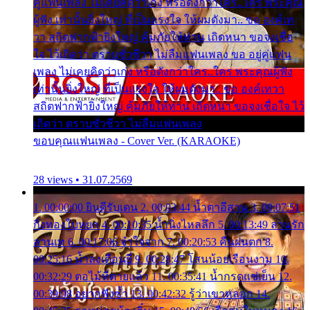
คู่แฟนเพลง ไม่เคยคิดว่าเก่ง หรือดังกว่าใคร..ใคร พระคุณ
ผู้ฟัง เท่านั้นยิ่งใหญ่ ที่เป็นแรงใจ ให้ผมดังมา.. ขอ องค์เท
วา สถิตฟากฟ้ายิ่งใหญ่ คุ้มภัยให้ท่าน เถิดหนา ขอจงเชื่อ
ใจ ไว้เถิดว่า ตราบชั่วชีวา ไม่ลืมแฟนเพลง ขอ อยู่คู่แฟน
เพลง ไม่เคยคิดว่าเก่ง หรือดังกว่าใคร..ใคร พระคุณผู้ฟัง
เท่านั้นยิ่งใหญ่ ที่เป็นแรงใจ ให้ผมดังมา.. ขอ องค์เทวา
สถิตฟากฟ้ายิ่งใหญ่ คุ้มภัยให้ท่าน เถิดหนา ขอจงเชื่อใจ ไว้
เถิดว่า ตราบชั่วชีวา ไม่ลืมแฟนเพลง
ขอบคุณแฟนเพลง - Cover Ver. (KARAOKE)
28 views • 31.07.2569
1. 00:00:00 ยินดีรับเดน 2. 00:03:44 น้ำตาอีสาน 3. 00:07:51
กิ่งทองใบหยก 4. 00:10:35 น้ำนิ่งไหลลึก 5. 00:13:49 ลานรัก
ลานเท 6. 00:17:06 จำใจจาก 7. 00:20:53 คืนฝนตก 8.
00:25:16 น้ำลงเดือนยี่ 9. 00:28:47 โสนน้อยเรือนงาม 10.
00:32:29 ตอไม้ที่ตายแล้ว 11. 00:35:41 น้ำกรดแช่เย็น 12.
00:39:08 อยากฟังซ้ำ 13. 00:42:32 รู้ว่าเขาหลอก 14.