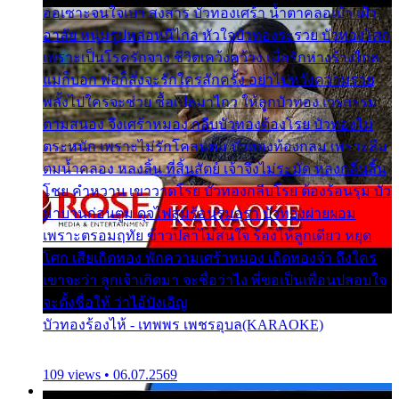
ออเซาะจนใจเบา สงสาร บัวทองเศร้า น้ำตาคลอเบ้า เฝ้า
อาลัย หนุ่มรูปหล่อหนีไกล หัวใจบัวทองระรวย บัวทองโศก
เพราะเป็นโรครักจาง ชีวิตเคว้งคว้าง เมื่อรักห่างร้างไกล
แม่ก็บอก พ่อก็สั่งจะรักใครสักครั้ง อย่าไปหวังความรวย
พลั้งไปใครจะช่วย ซื้อเปลมาไกว ให้ลูกบัวทอง เวรกรรม
ตามสนอง จึงเศร้าหมอง กลีบบัวทองต้องโรย บัวทองไม่
ตระหนัก เพราะไม่รักโคลนตม บัวทองท้องกลม เพราะลืม
ตมน้ำคลอง หลงลิ้น ที่สิ้นสัตย์ เจ้าจึงไม่ระมัด หลงกลิ่นลิ้น
โชย คำหวาน เขาวาดโรย บัวทองกลีบโรย ต้องร้อนรุม บัว
มาบานก่อนตูม ดุจไฟสุมร้อนรุมอุรา บัวทองผ่ายผอม
เพราะตรอมฤทัย ข้าวปลาไม่สนใจ ร้องไห้ลูกเดียว หยุด
โศก เสียเถิดทอง พักความเศร้าหมอง เถิดทองจ๋า ถึงใคร
เขาจะว่า ลูกเจ้าเกิดมา จะชื่อว่าไง พี่ขอเป็นเพื่อนปลอบใจ
จะตั้งชื่อให้ ว่าไอ้บังเอิญ
บัวทองร้องไห้ - เทพพร เพชรอุบล(KARAOKE)
109 views • 06.07.2569