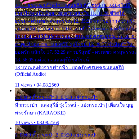
24:27 สามเณรกำพร้า - แสงสุรีย์ รุ่งโรจน์ 10. 28:08 ไม่มี
เวลาไปหาเมียน้อย - ยอดรัก สลักใจ 11. 31:29 ชีวิตไอ้
ธรรม - ศรเพชร ศรสุพรรณ 12. 35:26 ทหารอากาศขาดรัก
- แสงสุรีย์ รุ่งโรจน์ 13. 39:01 คนหัวใจโทรม - ยอดรัก สลัก
ใจ 14. 42:49 ไอ้หวังตายแน่ - ศรเพชร ศรสุพรรณ 15. 46:35
ธาตุแท้ของเธอ - แสงสุรีย์ รุ่งโรจน์ 16. 49:57 กำนันกำใน -
ยอดรัก สลักใจ 17. 52:29 สาวบริสุทธิ์ - ศรเพชร ศรสุพรรณ
18. 56:05 แต๋วจ๋า - แสงสุรีย์ รุ่งโรจน์
18 บทเพลงดังจากฟากฟ้า - ยอดรัก/ศรเพชร/แสงสุรีย์
(Official Audio)
11 views • 04.08.2569
1. 00:00 หิ้วกระเป๋า 2. 03:30 แย่งกระเป๋า
หิ้วกระเป๋า | แสงสุรีย์ รุ่งโรจน์ - แย่งกระเป๋า | เตือนใจ บุญ
พระรักษา (KARAOKE)
10 views • 03.08.2569
1. 00:00 หิ้วกระเป๋า 2. 03:30 แย่งกระเป๋า