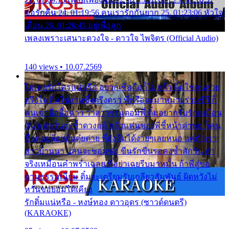
ขอรักคืน 24. 01:19:56 คนเรารักกันยาก 25. 01:23:06 หัวใจ
เถื่อน 26. 01:26:45 อยู่เพื่อลูก
เพลงเพราะเสนาะดวงใจ - ดาวใจ ไพจิตร (Official Audio)
140 views • 10.07.2569
ไม่เคยรักใครแน่หรือ อยากเชื่อถือก็ไม่กล้า ติ๋มใช่คนสวย
ตรึงใจ ติ๋มใช่งามซึ้งตรึงตรา พี่หรือจะมาหมายร่วมชีวี ก็
คนเขาลืออื้อฉาว ว่าสาวๆรุมตอมพี่ ติ๋มอยากรับรักเหมือน
กัน แต่หวั่นจะช้ำดวงฤดี กลัวแฟนของพี่ชี้หน้าด่าทอ ก็คน
ชื่อต๋อยต้อยตุ้มตุ๋ยต่าย พี่ยังลืมได้ง่ายๆเลยหนอ แค่ตัวเรา
สาวบ้านนา แสนจะซอมซ่อ ขืนรักขืนรอคงช้ำสักวัน ถ้า
จริงเหมือนคำพร่ำเฉลย พี่อย่าเฉยรีบมาหมั้น ถ้าพี่สู่ขอ
ตามธรรมเนียม ติ๋มจะเตรียมรับเกลียวสัมพันธ์ ผิดหวังไม่
หวั่นขอยอมได้เคียง
รักติ๋มแน่หรือ - หงษ์ทอง ดาวอุดร (ซาวด์ดนตรี)
(KARAOKE)