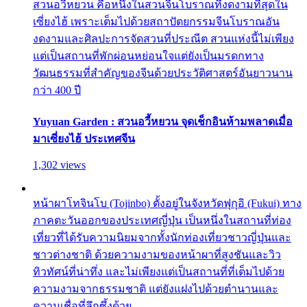
สวนอวี้หยวน คือหนึ่งในสวนจีนโบราณที่งดงามที่สุดใน
เซี่ยงไฮ้ เพราะเต็มไปด้วยสถาปัตยกรรมจีนโบราณอัน
งดงามและศิลปะการจัดสวนที่ประณีต สวนแห่งนี้ไม่เพียง
แต่เป็นสถานที่พักผ่อนหย่อนใจแต่ยังเป็นมรดกทาง
วัฒนธรรมที่สำคัญของจีนด้วยประวัติศาสตร์อันยาวนาน
กว่า 400 ปี
Yuyuan Garden : สวนอวี้หยวน จุดเช็กอินห้ามพลาดเมื่อ
มาเซี่ยงไฮ้ ประเทศจีน
1,302 views
หน้าผาโทจินโบ (Tojinbo) ตั้งอยู่ในจังหวัดฟุกุอิ (Fukui) ทาง
ภาคตะวันออกของประเทศญี่ปุ่น เป็นหนึ่งในสถานที่ท่อง
เที่ยวที่ได้รับความนิยมจากทั้งนักท่องเที่ยวชาวญี่ปุ่นและ
ชาวต่างชาติ ด้วยความงามของหน้าผาที่สูงชันและวิว
ทิวทัศน์ที่น่าทึ่ง และไม่เพียงแต่เป็นสถานที่ที่เต็มไปด้วย
ความงามจากธรรมชาติ แต่ยังแฝงไปด้วยตำนานและ
ความเชื่อที่ลึกซึ้งด้วย