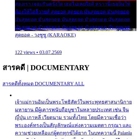
สองเรา เจอะกันครั้งใด เธอไม่เคยไยดี คราวนี้เธอยิ้มให้
ต้องให้ใส่ลีวายส์ สุดยอด สุดยอด มันสุดยอด มันสุดยอด
มันสุดยอด มันสุดยอด มันสุดยอด มันสุดยอด มันสุดยอด
มันสุดยอด มันสุดยอด มันสุดยอด มันสุดยอด มันสุดยอด
สุดยอด - วงซูซู (KARAOKE)
122 views • 03.07.2569
สารคดี
|
DOCUMENTARY
สารคดีทั้งหมด
DOCUMENTARY ALL
เจ้าแม่กวนอิมเป็นพระโพธิสัตว์ในพระพุทธศาสนานิกาย
มหายาน มีผู้เคารพนับถือบูชาในหลายประเทศ เช่น จีน
ญี่ปุ่น เกาหลี เวียดนาม รวมทั้งไทย โดยมีความเชื่อว่า
พระองค์ทรงเป็นสัญลักษณ์แห่งความเมตตา กรุณา และ
ความช่วยเหลือแก่ผู้ตกทุกข์ได้ยาก ในบทความนี้ Palanla