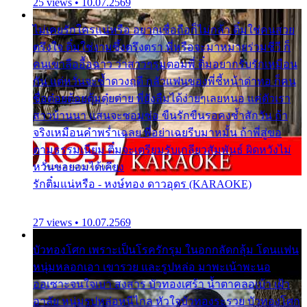
25 views • 10.07.2569
ไม่เคยรักใครแน่หรือ อยากเชื่อถือก็ไม่กล้า ติ๋มใช่คนสวย
ตรึงใจ ติ๋มใช่งามซึ้งตรึงตรา พี่หรือจะมาหมายร่วมชีวี ก็
คนเขาลืออื้อฉาว ว่าสาวๆรุมตอมพี่ ติ๋มอยากรับรักเหมือน
กัน แต่หวั่นจะช้ำดวงฤดี กลัวแฟนของพี่ชี้หน้าด่าทอ ก็คน
ชื่อต๋อยต้อยตุ้มตุ๋ยต่าย พี่ยังลืมได้ง่ายๆเลยหนอ แค่ตัวเรา
สาวบ้านนา แสนจะซอมซ่อ ขืนรักขืนรอคงช้ำสักวัน ถ้า
จริงเหมือนคำพร่ำเฉลย พี่อย่าเฉยรีบมาหมั้น ถ้าพี่สู่ขอ
ตามธรรมเนียม ติ๋มจะเตรียมรับเกลียวสัมพันธ์ ผิดหวังไม่
หวั่นขอยอมได้เคียง
รักติ๋มแน่หรือ - หงษ์ทอง ดาวอุดร (KARAOKE)
27 views • 10.07.2569
บัวทองโศก เพราะเป็นโรครักรุม ในอกกลัดกลุ้ม โดนแฟน
หนุ่มหลอกเอา เขารวย และรูปหล่อ มาพะเน้าพะนอ
ออเซาะจนใจเบา สงสาร บัวทองเศร้า น้ำตาคลอเบ้า เฝ้า
อาลัย หนุ่มรูปหล่อหนีไกล หัวใจบัวทองระรวย บัวทองโศก