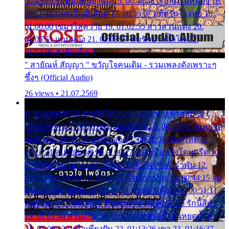
00:45:25 รอหน่อยน้องติ๋ม 15. 00:48:56 เรือล่มในหนอง 16.
00:51:43 บัตรเชิญสีเลือด 17. 00:56:07 อดีตรักโรงทอ 18.
01:00:00 เขมรไล่ควาย 19. 01:02:55 สาวสวนแตง 20.
01:05:51 แอบมอง 21. 01:09:27 พบรักปากน้ำโพ 22.
01:13:06 สายัณห์เมา
" สายัณห์ สัญญา " ขวัญใจคนเดิม - รวมเพลงดังเพราะๆ
ซึ้งๆ (Official Audio)
26 views • 21.07.2569
1. 00:00:00 ทำไมทำฉันได้ 2. 00:03:20 นางฟ้าสลัม 3.
00:06:50 คน 4. 00:10:36 บุญเหลือเกิน 5. 00:13:58 ฝนหยาด
สุดท้าย 6. 00:17:30 ยาใจยาจก 7. 00:20:30 คิดดูให้ดี 8.
00:24:21 ลบรอยแผลรัก 9. 00:27:35 เหมือนใจโดนกรีด 10.
00:30:54 ขบวนการเปาเปียว 11. 00:34:05 คำรำพัน 12.
00:37:20 ปาหนัน 13. 00:40:37 ใจเจ้ากรรม 14. 00:44:15 จูบ
ฉันแล้วจงตายเสีย 15. 00:47:24 ขอสูมาเต๊อะ 16. 00:51:11
คนใจมาร 17. 00:54:50 คืนทรมาน 18. 00:58:25 รักนี้สีดำ
19. 01:01:44 ส่วนเกิน 20. 01:05:42 หยาดน้ำฝนหยดน้ำตา
21. 01:09:13 เหลือเพียงฝัน 22. 01:13:26 เขา 23. 01:16:37