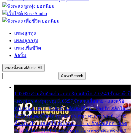
เพลงลูกทุ่ง
เพลงลูกกรุง
เพลงเพื่อชีวิต
อัลบั้ม
เพลงทั้งหมด
Music All
ค้นหา
Search
1. 00:00 สามสิบยังแจ๋ว - ยอดรัก สลักใจ 2. 02:49 รักมาห้าปี
- ศรเพชร ศรสุพรรณ 3. 05:57 รักสาวเสื้อลาย - แสงสุรีย์
รุ่งโรจน์ 4. 09:51 รักสะท้านดินสะเทือน - ยอดรัก สลักใจ 5.
12:23 มอเตอร์ไซค์ทำหล่น - ศรเพชร ศรสุพรรณ 6. 14:49
หิ้วกระเป๋า - แสงสุรีย์ รุ่งโรจน์ 7. 17:57 รักเผื่อเลือก - ยอด
รัก สลักใจ 8. 21:21 น้ำตาไอ้หนุ่ม - ศรเพชร ศรสุพรรณ 9.