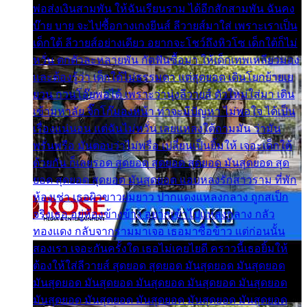
พ่อส่งเงินสามพัน ให้ฉันเรียนราม ได้อีกสักสามพัน ฉันคง
บ๊าย บาย จะไปซื้อกางเกงยีนส์ ลีวายส์มาใส่ เพราะเราเป็น
เด็กใต้ ลีวายส์อย่างเดียว อยากจะโชว์ถึงหิวโซ เด็กใต้ก็ไม่
หวั่น ตกตัวละหลายพัน กัดฟันซื้อมา ให้เด็กเทพเหลียวมอง
และต้องรู้ว่า เด็กใต้ไม่ธรรมดา แต่สุดยอด เดินโยกย้ายเย
ยวน กวนโอ๊ยพอได้ เพราะว่านุ่งลีวายส์ ตัวใหม่ใส่มา เดิน
เข้ามหาลัย จิ๊กโก๊มองหน้า ท่าจะมีปัญหา ไม่พอใจ ได้เป็น
เรื่องแน่นอน แต่ฉันไม่หวั่น เลยแหลงใต้ถามมัน ว่ามัน
พรั่นพรือ มันตอบว่าไม่พรื่อ เปลี่ยนเป็นยิ้มให้ เจอะเด็กใต้
ด้วยกัน ก็เลยรอด สุดยอด สุดยอด สุดยอด มันสุดยอด สุด
ยอด สุดยอด สุดยอด มันสุดยอด แอบหลงรักสาวราม ที่พัก
ห้องเช่า เธอผิวขาวผมยาว ปากแดงแหลงกลาง ถูกสเป็ก
จริงเธอ อยู่ห้องข้างข้าง อยากเข้าไปแหลงกลาง กลัว
ทองแดง กลับจากรามมาเจอ เธอมาซื้อข้าว แต่ก่อนนั้น
สองเรา เจอะกันครั้งใด เธอไม่เคยไยดี คราวนี้เธอยิ้มให้
ต้องให้ใส่ลีวายส์ สุดยอด สุดยอด มันสุดยอด มันสุดยอด
มันสุดยอด มันสุดยอด มันสุดยอด มันสุดยอด มันสุดยอด
มันสุดยอด มันสุดยอด มันสุดยอด มันสุดยอด มันสุดยอด