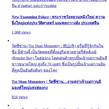
จีน สวนสนุก และการแสดง
New Yuanming Palace | พระราชวังหยวนหมิงใหม่ ความ
ยิ่งใหญ่แห่งประวัติศาสตร์ มณฑลกวางตุ้ง ประเทศจีน
1,068 views
วัดซีซ่าน (Tsz Shan Monastery / 慈山寺) หรือที่รู้จักกันใน
ชื่อ ฉี่ซ้านจี๋ เป็นวัดพุทธที่ตั้งอยู่ริมชายหาดรีพัลส์เบย์
(Repulse Bay) ในฮ่องกง โดดเด่นด้วยรูปปั้นเจ้าแม่กวนอิมสี
ขาวขนาดใหญ่ สูงถึง 76 เมตร ซึ่งเป็นรูปปั้นเจ้าแม่กวนอิม
ที่สูงเป็นอันดับต้นๆ ของโลก
Tsz Shan Monastery | วัดซีซ่าน…งามสง่าเจ้าแม่กวนอิ
มองค์ใหญ่แห่งฮ่องกง
824 views