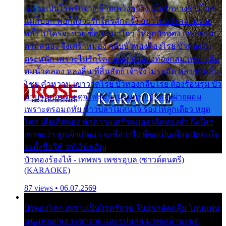
เพราะเป็นโรครักจาง ชีวิตเคว้งคว้าง เมื่อรักห่างร้างไกล
แม่ก็บอก พ่อก็สั่งจะรักใครสักครั้ง อย่าไปหวังความรวย
พลั้งไปใครจะช่วย ซื้อเปลมาไกว ให้ลูกบัวทอง เวรกรรม
ตามสนอง จึงเศร้าหมอง กลีบบัวทองต้องโรย บัวทองไม่
ตระหนัก เพราะไม่รักโคลนตม บัวทองท้องกลม เพราะลืม
ตมน้ำคลอง หลงลิ้น ที่สิ้นสัตย์ เจ้าจึงไม่ระมัด หลงกลิ่นลิ้น
โชย คำหวาน เขาวาดโรย บัวทองกลีบโรย ต้องร้อนรุม บัว
มาบานก่อนตูม ดุจไฟสุมร้อนรุมอุรา บัวทองผ่ายผอม
เพราะตรอมฤทัย ข้าวปลาไม่สนใจ ร้องไห้ลูกเดียว หยุด
โศก เสียเถิดทอง พักความเศร้าหมอง เถิดทองจ๋า ถึงใคร
เขาจะว่า ลูกเจ้าเกิดมา จะชื่อว่าไง พี่ขอเป็นเพื่อนปลอบใจ
จะตั้งชื่อให้ ว่าไอ้บังเอิญ
บัวทองร้องไห้ - เทพพร เพชรอุบล (ซาวด์ดนตรี)
(KARAOKE)
87 views • 06.07.2569
บัวทองโศก เพราะเป็นโรครักรุม ในอกกลัดกลุ้ม โดนแฟน
หนุ่มหลอกเอา เขารวย และรูปหล่อ มาพะเน้าพะนอ