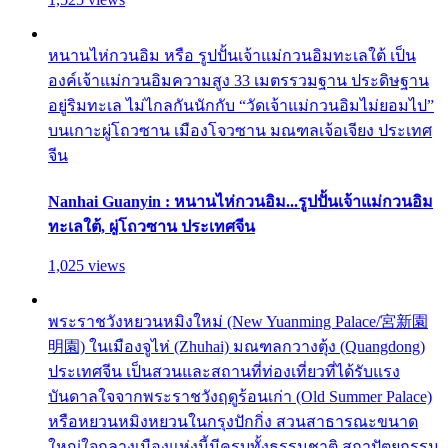
หนานไห่กวนอิม หรือ รูปปั้นเจ้าแม่กวนอิมทะเลใต้ เป็น
องค์เจ้าแม่กวนอิมความสูง 33 เมตรรวมฐาน ประดิษฐาน
อยู่ริมทะเล ไม่ไกลกันนักกับ “วัดเจ้าแม่กวนอิมไม่ยอมไป”
บนเกาะผู่โถวซาน เมืองโจวซาน มณฑลเจ้อเจียง ประเทศ
จีน
Nanhai Guanyin : หนานไห่กวนอิม...รูปปั้นเจ้าแม่กวนอิม
ทะเลใต้, ผู่โถวซาน ประเทศจีน
1,025 views
พระราชวังหยวนหมิงใหม่ (New Yuanming Palace/宮新園
明園) ในเมืองจูไห่ (Zhuhai) มณฑลกวางตุ้ง (Quangdong)
ประเทศจีน เป็นสวนและสถานที่ท่องเที่ยวที่ได้รับแรง
บันดาลใจจากพระราชวังฤดูร้อนเก่า (Old Summer Palace)
หรือหยวนหมิงหยวนในกรุงปักกิ่ง สวนสาธารณะขนาด
ใหญ่ใจกลางเมืองแห่งนี้มีครบทั้งธรรมชาติ สถาปัตยกรรม