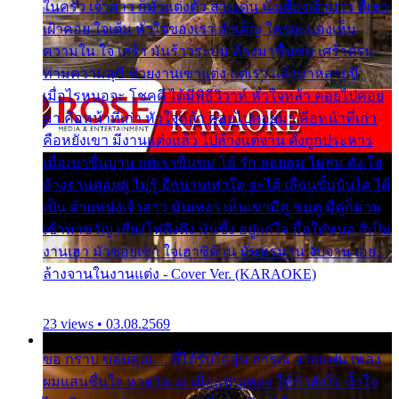
ในครัว เจ้าสาว ก็มัวแต่งตัว สวยเด่น นั่งเคียงเจ้าบ่าว ที่เขา
เฝ้าคอย ใจเต้น หัวใจของเรา ลำเค็ญ ใครจะมองเห็น
ความใน ใจ เศร้า มันร้าวระบม ต้องมาขื่นขม เศร้าตรม
ท่ามความสุขี ช่วยงานเขาแต่ง แต่เรา แล้งมาหลายปี
เมื่อไรหนอจะ โชคดี ได้มีพิธีวิวาห์ หัวใจหล้า คอยไปคอย
มา คือหน้าที่เก่า หัวใจหล้า คอยไปคอยมา คือหน้าที่เก่า
คือหยังเขา มีงานแต่งแล้ว ไปล้างแต่จาน ดั่งถูกประหาร
เมื่อเขาชื่นบาน แต่เราขื่นขม โอ้ รัก ลอยลม ไม่สม ดัง ใจ
ล้างจานคอยคู่ ไม่รู้ อีกนานเท่าใด จะได้ เลื่อนขั้นบันได ได้
เป็น ตำแหน่งเจ้าสาว มันเหงา เห็นเขามีคู่ ซมดู มีคู่ก็ม่วน
เข้าพาขวัญ เสียงโห่ตึงตึง มันซึ้ง อยู่แก่ใจ มื้อใด๋หนอ สิเป็น
งานเฮา มัวซอยเขา ใจเฮาซิด้าน มันทรมาน จับจาน เอย…
ล้างจานในงานแต่ง - Cover Ver. (KARAOKE)
23 views • 03.08.2569
ขอ กราบ ขอบคุณ.... ที่ได้รับไออุ่น การุณ จากแฟน เพลง
ผมแสนชื่นใจ หายวังเวง เมื่อแฟนเพลง ให้กำลังใจ น้ำใจ