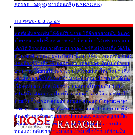
สุดยอด - วงซูซู (ซาวด์ดนตรี) (KARAOKE)
113 views • 03.07.2569
พ่อส่งเงินสามพัน ให้ฉันเรียนราม ได้อีกสักสามพัน ฉันคง
บ๊าย บาย จะไปซื้อกางเกงยีนส์ ลีวายส์มาใส่ เพราะเราเป็น
เด็กใต้ ลีวายส์อย่างเดียว อยากจะโชว์ถึงหิวโซ เด็กใต้ก็ไม่
หวั่น ตกตัวละหลายพัน กัดฟันซื้อมา ให้เด็กเทพเหลียวมอง
และต้องรู้ว่า เด็กใต้ไม่ธรรมดา แต่สุดยอด เดินโยกย้ายเย
ยวน กวนโอ๊ยพอได้ เพราะว่านุ่งลีวายส์ ตัวใหม่ใส่มา เดิน
เข้ามหาลัย จิ๊กโก๊มองหน้า ท่าจะมีปัญหา ไม่พอใจ ได้เป็น
เรื่องแน่นอน แต่ฉันไม่หวั่น เลยแหลงใต้ถามมัน ว่ามัน
พรั่นพรือ มันตอบว่าไม่พรื่อ เปลี่ยนเป็นยิ้มให้ เจอะเด็กใต้
ด้วยกัน ก็เลยรอด สุดยอด สุดยอด สุดยอด มันสุดยอด สุด
ยอด สุดยอด สุดยอด มันสุดยอด แอบหลงรักสาวราม ที่พัก
ห้องเช่า เธอผิวขาวผมยาว ปากแดงแหลงกลาง ถูกสเป็ก
จริงเธอ อยู่ห้องข้างข้าง อยากเข้าไปแหลงกลาง กลัว
ทองแดง กลับจากรามมาเจอ เธอมาซื้อข้าว แต่ก่อนนั้น