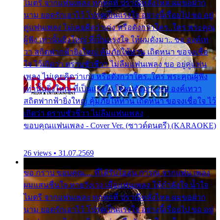
ไมตรี จากแฟนเพลง ทุกทุกที่ ปราณีหลั่งไหล ผมขอฝาก
นาม ยอดรักเอาไว้ โปรดเป็นแรงใจ อย่างนี้เรื่อยไป ขอ อยู่
คู่แฟนเพลง ไม่เคยคิดว่าเก่ง หรือดังกว่าใคร..ใคร พระคุณ
ผู้ฟัง เท่านั้นยิ่งใหญ่ ที่เป็นแรงใจ ให้ผมดังมา.. ขอ องค์เท
วา สถิตฟากฟ้ายิ่งใหญ่ คุ้มภัยให้ท่าน เถิดหนา ขอจงเชื่อ
ใจ ไว้เถิดว่า ตราบชั่วชีวา ไม่ลืมแฟนเพลง ขอ อยู่คู่แฟน
เพลง ไม่เคยคิดว่าเก่ง หรือดังกว่าใคร..ใคร พระคุณผู้ฟัง
เท่านั้นยิ่งใหญ่ ที่เป็นแรงใจ ให้ผมดังมา.. ขอ องค์เทวา
สถิตฟากฟ้ายิ่งใหญ่ คุ้มภัยให้ท่าน เถิดหนา ขอจงเชื่อใจ ไว้
เถิดว่า ตราบชั่วชีวา ไม่ลืมแฟนเพลง
ขอบคุณแฟนเพลง - Cover Ver. (ซาวด์ดนตรี) (KARAOKE)
26 views • 31.07.2569
ขอ กราบ ขอบคุณ.... ที่ได้รับไออุ่น การุณ จากแฟน เพลง
ผมแสนชื่นใจ หายวังเวง เมื่อแฟนเพลง ให้กำลังใจ น้ำใจ
ไมตรี จากแฟนเพลง ทุกทุกที่ ปราณีหลั่งไหล ผมขอฝาก
นาม ยอดรักเอาไว้ โปรดเป็นแรงใจ อย่างนี้เรื่อยไป ขอ อยู่