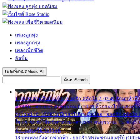
เพลงลูกทุ่ง
เพลงลูกกรุง
เพลงเพื่อชีวิต
อัลบั้ม
เพลงทั้งหมด
Music All
ค้นหา
Search
1. 00:00 สามสิบยังแจ๋ว - ยอดรัก สลักใจ 2. 02:49 รักมาห้าปี
ทำหล่น - ศรเพชร ศรสุพรรณ 6. 14:49 หิ้วกระเป๋า - แสงสุรีย์ 
รุ่งโรจน์ 10. 28:08 ไม่มีเวลาไปหาเมียน้อย - ยอดรัก สลักใ
ใจ 14. 42:49 ไอ้หวังตายแน่ - ศรเพชร ศรสุพรรณ 15. 46:35 ธา
จ๋า - แสงสุรีย์ รุ่งโรจน์
18 บทเพลงดังจากฟากฟ้า - ยอดรัก/ศรเพชร/แสงสุรีย์ (Officia