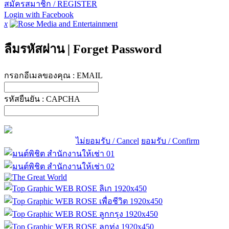
สมัครสมาชิก / REGISTER
Login with Facebook
x
ลืมรหัสผ่าน
|
Forget Password
กรอกอีเมลของคุณ :
EMAIL
รหัสยืนยัน :
CAPCHA
ไม่ยอมรับ / Cancel
ยอมรับ / Confirm