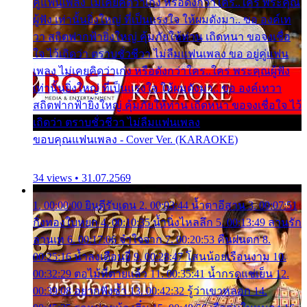
คู่แฟนเพลง ไม่เคยคิดว่าเก่ง หรือดังกว่าใคร..ใคร พระคุณ
ผู้ฟัง เท่านั้นยิ่งใหญ่ ที่เป็นแรงใจ ให้ผมดังมา.. ขอ องค์เท
วา สถิตฟากฟ้ายิ่งใหญ่ คุ้มภัยให้ท่าน เถิดหนา ขอจงเชื่อ
ใจ ไว้เถิดว่า ตราบชั่วชีวา ไม่ลืมแฟนเพลง ขอ อยู่คู่แฟน
เพลง ไม่เคยคิดว่าเก่ง หรือดังกว่าใคร..ใคร พระคุณผู้ฟัง
เท่านั้นยิ่งใหญ่ ที่เป็นแรงใจ ให้ผมดังมา.. ขอ องค์เทวา
สถิตฟากฟ้ายิ่งใหญ่ คุ้มภัยให้ท่าน เถิดหนา ขอจงเชื่อใจ ไว้
เถิดว่า ตราบชั่วชีวา ไม่ลืมแฟนเพลง
ขอบคุณแฟนเพลง - Cover Ver. (KARAOKE)
34 views • 31.07.2569
1. 00:00:00 ยินดีรับเดน 2. 00:03:44 น้ำตาอีสาน 3. 00:07:51
กิ่งทองใบหยก 4. 00:10:35 น้ำนิ่งไหลลึก 5. 00:13:49 ลานรัก
ลานเท 6. 00:17:06 จำใจจาก 7. 00:20:53 คืนฝนตก 8.
00:25:16 น้ำลงเดือนยี่ 9. 00:28:47 โสนน้อยเรือนงาม 10.
00:32:29 ตอไม้ที่ตายแล้ว 11. 00:35:41 น้ำกรดแช่เย็น 12.
00:39:08 อยากฟังซ้ำ 13. 00:42:32 รู้ว่าเขาหลอก 14.