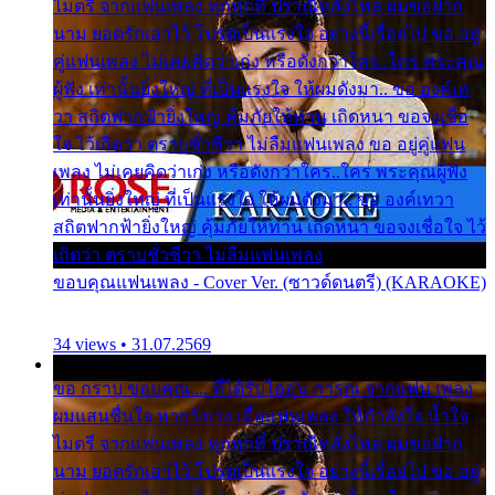
ไมตรี จากแฟนเพลง ทุกทุกที่ ปราณีหลั่งไหล ผมขอฝาก
นาม ยอดรักเอาไว้ โปรดเป็นแรงใจ อย่างนี้เรื่อยไป ขอ อยู่
คู่แฟนเพลง ไม่เคยคิดว่าเก่ง หรือดังกว่าใคร..ใคร พระคุณ
ผู้ฟัง เท่านั้นยิ่งใหญ่ ที่เป็นแรงใจ ให้ผมดังมา.. ขอ องค์เท
วา สถิตฟากฟ้ายิ่งใหญ่ คุ้มภัยให้ท่าน เถิดหนา ขอจงเชื่อ
ใจ ไว้เถิดว่า ตราบชั่วชีวา ไม่ลืมแฟนเพลง ขอ อยู่คู่แฟน
เพลง ไม่เคยคิดว่าเก่ง หรือดังกว่าใคร..ใคร พระคุณผู้ฟัง
เท่านั้นยิ่งใหญ่ ที่เป็นแรงใจ ให้ผมดังมา.. ขอ องค์เทวา
สถิตฟากฟ้ายิ่งใหญ่ คุ้มภัยให้ท่าน เถิดหนา ขอจงเชื่อใจ ไว้
เถิดว่า ตราบชั่วชีวา ไม่ลืมแฟนเพลง
ขอบคุณแฟนเพลง - Cover Ver. (ซาวด์ดนตรี) (KARAOKE)
34 views • 31.07.2569
ขอ กราบ ขอบคุณ.... ที่ได้รับไออุ่น การุณ จากแฟน เพลง
ผมแสนชื่นใจ หายวังเวง เมื่อแฟนเพลง ให้กำลังใจ น้ำใจ
ไมตรี จากแฟนเพลง ทุกทุกที่ ปราณีหลั่งไหล ผมขอฝาก
นาม ยอดรักเอาไว้ โปรดเป็นแรงใจ อย่างนี้เรื่อยไป ขอ อยู่