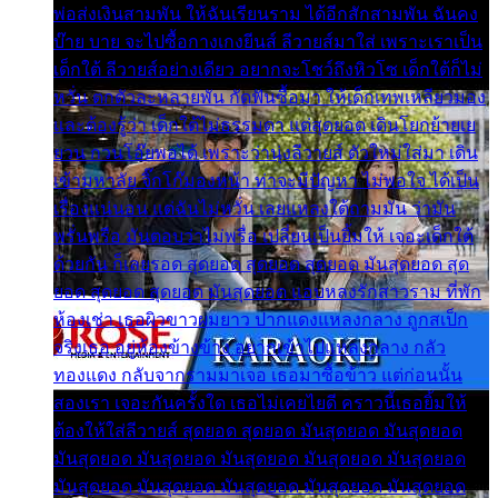
พ่อส่งเงินสามพัน ให้ฉันเรียนราม ได้อีกสักสามพัน ฉันคง
บ๊าย บาย จะไปซื้อกางเกงยีนส์ ลีวายส์มาใส่ เพราะเราเป็น
เด็กใต้ ลีวายส์อย่างเดียว อยากจะโชว์ถึงหิวโซ เด็กใต้ก็ไม่
หวั่น ตกตัวละหลายพัน กัดฟันซื้อมา ให้เด็กเทพเหลียวมอง
และต้องรู้ว่า เด็กใต้ไม่ธรรมดา แต่สุดยอด เดินโยกย้ายเย
ยวน กวนโอ๊ยพอได้ เพราะว่านุ่งลีวายส์ ตัวใหม่ใส่มา เดิน
เข้ามหาลัย จิ๊กโก๊มองหน้า ท่าจะมีปัญหา ไม่พอใจ ได้เป็น
เรื่องแน่นอน แต่ฉันไม่หวั่น เลยแหลงใต้ถามมัน ว่ามัน
พรั่นพรือ มันตอบว่าไม่พรื่อ เปลี่ยนเป็นยิ้มให้ เจอะเด็กใต้
ด้วยกัน ก็เลยรอด สุดยอด สุดยอด สุดยอด มันสุดยอด สุด
ยอด สุดยอด สุดยอด มันสุดยอด แอบหลงรักสาวราม ที่พัก
ห้องเช่า เธอผิวขาวผมยาว ปากแดงแหลงกลาง ถูกสเป็ก
จริงเธอ อยู่ห้องข้างข้าง อยากเข้าไปแหลงกลาง กลัว
ทองแดง กลับจากรามมาเจอ เธอมาซื้อข้าว แต่ก่อนนั้น
สองเรา เจอะกันครั้งใด เธอไม่เคยไยดี คราวนี้เธอยิ้มให้
ต้องให้ใส่ลีวายส์ สุดยอด สุดยอด มันสุดยอด มันสุดยอด
มันสุดยอด มันสุดยอด มันสุดยอด มันสุดยอด มันสุดยอด
มันสุดยอด มันสุดยอด มันสุดยอด มันสุดยอด มันสุดยอด