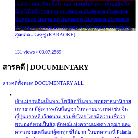
สองเรา เจอะกันครั้งใด เธอไม่เคยไยดี คราวนี้เธอยิ้มให้
ต้องให้ใส่ลีวายส์ สุดยอด สุดยอด มันสุดยอด มันสุดยอด
มันสุดยอด มันสุดยอด มันสุดยอด มันสุดยอด มันสุดยอด
มันสุดยอด มันสุดยอด มันสุดยอด มันสุดยอด มันสุดยอด
สุดยอด - วงซูซู (KARAOKE)
131 views • 03.07.2569
สารคดี
|
DOCUMENTARY
สารคดีทั้งหมด
DOCUMENTARY ALL
เจ้าแม่กวนอิมเป็นพระโพธิสัตว์ในพระพุทธศาสนานิกาย
มหายาน มีผู้เคารพนับถือบูชาในหลายประเทศ เช่น จีน
ญี่ปุ่น เกาหลี เวียดนาม รวมทั้งไทย โดยมีความเชื่อว่า
พระองค์ทรงเป็นสัญลักษณ์แห่งความเมตตา กรุณา และ
ความช่วยเหลือแก่ผู้ตกทุกข์ได้ยาก ในบทความนี้ Palanla