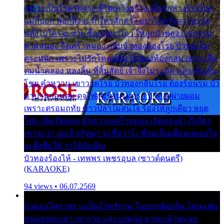
เพราะเป็นโรครักจาง ชีวิตเคว้งคว้าง เมื่อรักห่างร้างไกล
แม่ก็บอก พ่อก็สั่งจะรักใครสักครั้ง อย่าไปหวังความรวย
พลั้งไปใครจะช่วย ซื้อเปลมาไกว ให้ลูกบัวทอง เวรกรรม
ตามสนอง จึงเศร้าหมอง กลีบบัวทองต้องโรย บัวทองไม่
ตระหนัก เพราะไม่รักโคลนตม บัวทองท้องกลม เพราะลืม
ตมน้ำคลอง หลงลิ้น ที่สิ้นสัตย์ เจ้าจึงไม่ระมัด หลงกลิ่นลิ้น
โชย คำหวาน เขาวาดโรย บัวทองกลีบโรย ต้องร้อนรุม บัว
มาบานก่อนตูม ดุจไฟสุมร้อนรุมอุรา บัวทองผ่ายผอม
เพราะตรอมฤทัย ข้าวปลาไม่สนใจ ร้องไห้ลูกเดียว หยุด
โศก เสียเถิดทอง พักความเศร้าหมอง เถิดทองจ๋า ถึงใคร
เขาจะว่า ลูกเจ้าเกิดมา จะชื่อว่าไง พี่ขอเป็นเพื่อนปลอบใจ
จะตั้งชื่อให้ ว่าไอ้บังเอิญ
บัวทองร้องไห้ - เทพพร เพชรอุบล (ซาวด์ดนตรี)
(KARAOKE)
94 views • 06.07.2569
บัวทองโศก เพราะเป็นโรครักรุม ในอกกลัดกลุ้ม โดนแฟน
หนุ่มหลอกเอา เขารวย และรูปหล่อ มาพะเน้าพะนอ