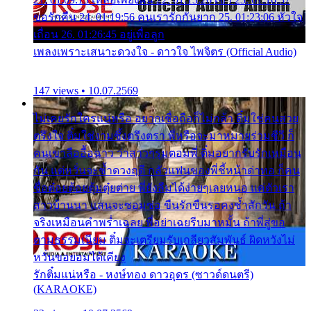
ขอรักคืน 24. 01:19:56 คนเรารักกันยาก 25. 01:23:06 หัวใจ
เถื่อน 26. 01:26:45 อยู่เพื่อลูก
เพลงเพราะเสนาะดวงใจ - ดาวใจ ไพจิตร (Official Audio)
147 views • 10.07.2569
ไม่เคยรักใครแน่หรือ อยากเชื่อถือก็ไม่กล้า ติ๋มใช่คนสวย
ตรึงใจ ติ๋มใช่งามซึ้งตรึงตรา พี่หรือจะมาหมายร่วมชีวี ก็
คนเขาลืออื้อฉาว ว่าสาวๆรุมตอมพี่ ติ๋มอยากรับรักเหมือน
กัน แต่หวั่นจะช้ำดวงฤดี กลัวแฟนของพี่ชี้หน้าด่าทอ ก็คน
ชื่อต๋อยต้อยตุ้มตุ๋ยต่าย พี่ยังลืมได้ง่ายๆเลยหนอ แค่ตัวเรา
สาวบ้านนา แสนจะซอมซ่อ ขืนรักขืนรอคงช้ำสักวัน ถ้า
จริงเหมือนคำพร่ำเฉลย พี่อย่าเฉยรีบมาหมั้น ถ้าพี่สู่ขอ
ตามธรรมเนียม ติ๋มจะเตรียมรับเกลียวสัมพันธ์ ผิดหวังไม่
หวั่นขอยอมได้เคียง
รักติ๋มแน่หรือ - หงษ์ทอง ดาวอุดร (ซาวด์ดนตรี)
(KARAOKE)