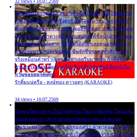
32 views • 10.07.2569
ไม่เคยรักใครแน่หรือ อยากเชื่อถือก็ไม่กล้า ติ๋มใช่คนสวย
ตรึงใจ ติ๋มใช่งามซึ้งตรึงตรา พี่หรือจะมาหมายร่วมชีวี ก็
คนเขาลืออื้อฉาว ว่าสาวๆรุมตอมพี่ ติ๋มอยากรับรักเหมือน
กัน แต่หวั่นจะช้ำดวงฤดี กลัวแฟนของพี่ชี้หน้าด่าทอ ก็คน
ชื่อต๋อยต้อยตุ้มตุ๋ยต่าย พี่ยังลืมได้ง่ายๆเลยหนอ แค่ตัวเรา
สาวบ้านนา แสนจะซอมซ่อ ขืนรักขืนรอคงช้ำสักวัน ถ้า
จริงเหมือนคำพร่ำเฉลย พี่อย่าเฉยรีบมาหมั้น ถ้าพี่สู่ขอ
ตามธรรมเนียม ติ๋มจะเตรียมรับเกลียวสัมพันธ์ ผิดหวังไม่
หวั่นขอยอมได้เคียง
รักติ๋มแน่หรือ - หงษ์ทอง ดาวอุดร (KARAOKE)
34 views • 10.07.2569
บัวทองโศก เพราะเป็นโรครักรุม ในอกกลัดกลุ้ม โดนแฟน
หนุ่มหลอกเอา เขารวย และรูปหล่อ มาพะเน้าพะนอ
ออเซาะจนใจเบา สงสาร บัวทองเศร้า น้ำตาคลอเบ้า เฝ้า
อาลัย หนุ่มรูปหล่อหนีไกล หัวใจบัวทองระรวย บัวทองโศก