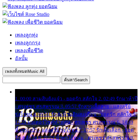
เพลงลูกทุ่ง
เพลงลูกกรุง
เพลงเพื่อชีวิต
อัลบั้ม
เพลงทั้งหมด
Music All
ค้นหา
Search
1. 00:00 สามสิบยังแจ๋ว - ยอดรัก สลักใจ 2. 02:49 รักมาห้าปี
- ศรเพชร ศรสุพรรณ 3. 05:57 รักสาวเสื้อลาย - แสงสุรีย์
รุ่งโรจน์ 4. 09:51 รักสะท้านดินสะเทือน - ยอดรัก สลักใจ 5.
12:23 มอเตอร์ไซค์ทำหล่น - ศรเพชร ศรสุพรรณ 6. 14:49
หิ้วกระเป๋า - แสงสุรีย์ รุ่งโรจน์ 7. 17:57 รักเผื่อเลือก - ยอด
รัก สลักใจ 8. 21:21 น้ำตาไอ้หนุ่ม - ศรเพชร ศรสุพรรณ 9.