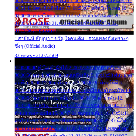
00:45:25 รอหน่อยน้องติ๋ม 15. 00:48:56 เรือล่มในหนอง 16.
00:51:43 บัตรเชิญสีเลือด 17. 00:56:07 อดีตรักโรงทอ 18.
01:00:00 เขมรไล่ควาย 19. 01:02:55 สาวสวนแตง 20.
01:05:51 แอบมอง 21. 01:09:27 พบรักปากน้ำโพ 22.
01:13:06 สายัณห์เมา
" สายัณห์ สัญญา " ขวัญใจคนเดิม - รวมเพลงดังเพราะๆ
ซึ้งๆ (Official Audio)
33 views • 21.07.2569
1. 00:00:00 ทำไมทำฉันได้ 2. 00:03:20 นางฟ้าสลัม 3.
00:06:50 คน 4. 00:10:36 บุญเหลือเกิน 5. 00:13:58 ฝนหยาด
สุดท้าย 6. 00:17:30 ยาใจยาจก 7. 00:20:30 คิดดูให้ดี 8.
00:24:21 ลบรอยแผลรัก 9. 00:27:35 เหมือนใจโดนกรีด 10.
00:30:54 ขบวนการเปาเปียว 11. 00:34:05 คำรำพัน 12.
00:37:20 ปาหนัน 13. 00:40:37 ใจเจ้ากรรม 14. 00:44:15 จูบ
ฉันแล้วจงตายเสีย 15. 00:47:24 ขอสูมาเต๊อะ 16. 00:51:11
คนใจมาร 17. 00:54:50 คืนทรมาน 18. 00:58:25 รักนี้สีดำ
19. 01:01:44 ส่วนเกิน 20. 01:05:42 หยาดน้ำฝนหยดน้ำตา
21. 01:09:13 เหลือเพียงฝัน 22. 01:13:26 เขา 23. 01:16:37