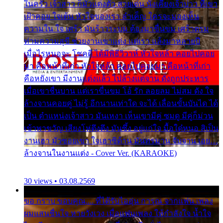
ในครัว เจ้าสาว ก็มัวแต่งตัว สวยเด่น นั่งเคียงเจ้าบ่าว ที่เขา
เฝ้าคอย ใจเต้น หัวใจของเรา ลำเค็ญ ใครจะมองเห็น
ความใน ใจ เศร้า มันร้าวระบม ต้องมาขื่นขม เศร้าตรม
ท่ามความสุขี ช่วยงานเขาแต่ง แต่เรา แล้งมาหลายปี
เมื่อไรหนอจะ โชคดี ได้มีพิธีวิวาห์ หัวใจหล้า คอยไปคอย
มา คือหน้าที่เก่า หัวใจหล้า คอยไปคอยมา คือหน้าที่เก่า
คือหยังเขา มีงานแต่งแล้ว ไปล้างแต่จาน ดั่งถูกประหาร
เมื่อเขาชื่นบาน แต่เราขื่นขม โอ้ รัก ลอยลม ไม่สม ดัง ใจ
ล้างจานคอยคู่ ไม่รู้ อีกนานเท่าใด จะได้ เลื่อนขั้นบันได ได้
เป็น ตำแหน่งเจ้าสาว มันเหงา เห็นเขามีคู่ ซมดู มีคู่ก็ม่วน
เข้าพาขวัญ เสียงโห่ตึงตึง มันซึ้ง อยู่แก่ใจ มื้อใด๋หนอ สิเป็น
งานเฮา มัวซอยเขา ใจเฮาซิด้าน มันทรมาน จับจาน เอย…
ล้างจานในงานแต่ง - Cover Ver. (KARAOKE)
30 views • 03.08.2569
ขอ กราบ ขอบคุณ.... ที่ได้รับไออุ่น การุณ จากแฟน เพลง
ผมแสนชื่นใจ หายวังเวง เมื่อแฟนเพลง ให้กำลังใจ น้ำใจ