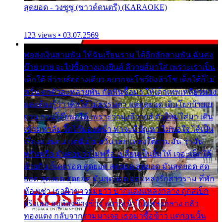
สุดยอด - วงซูซู (ซาวด์ดนตรี) (KARAOKE)
123 views • 03.07.2569
พ่อส่งเงินสามพัน ให้ฉันเรียนราม ได้อีกสักสามพัน ฉันคง
บ๊าย บาย จะไปซื้อกางเกงยีนส์ ลีวายส์มาใส่ เพราะเราเป็น
เด็กใต้ ลีวายส์อย่างเดียว อยากจะโชว์ถึงหิวโซ เด็กใต้ก็ไม่
หวั่น ตกตัวละหลายพัน กัดฟันซื้อมา ให้เด็กเทพเหลียวมอง
และต้องรู้ว่า เด็กใต้ไม่ธรรมดา แต่สุดยอด เดินโยกย้ายเย
ยวน กวนโอ๊ยพอได้ เพราะว่านุ่งลีวายส์ ตัวใหม่ใส่มา เดิน
เข้ามหาลัย จิ๊กโก๊มองหน้า ท่าจะมีปัญหา ไม่พอใจ ได้เป็น
เรื่องแน่นอน แต่ฉันไม่หวั่น เลยแหลงใต้ถามมัน ว่ามัน
พรั่นพรือ มันตอบว่าไม่พรื่อ เปลี่ยนเป็นยิ้มให้ เจอะเด็กใต้
ด้วยกัน ก็เลยรอด สุดยอด สุดยอด สุดยอด มันสุดยอด สุด
ยอด สุดยอด สุดยอด มันสุดยอด แอบหลงรักสาวราม ที่พัก
ห้องเช่า เธอผิวขาวผมยาว ปากแดงแหลงกลาง ถูกสเป็ก
จริงเธอ อยู่ห้องข้างข้าง อยากเข้าไปแหลงกลาง กลัว
ทองแดง กลับจากรามมาเจอ เธอมาซื้อข้าว แต่ก่อนนั้น