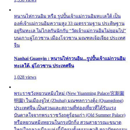
หนานไห่กวนอิม หรือ รูปปั้นเจ้าแม่กวนอิมทะเลใต้ เป็น
องค์เจ้าแม่กวนอิมความสูง 33 เมตรรวมฐาน ประดิษฐาน
อยู่ริมทะเล ไม่ไกลกันนักกับ “วัดเจ้าแม่กวนอิมไม่ยอมไป”
บนเกาะผู่โถวซาน เมืองโจวซาน มณฑลเจ้อเจียง ประเทศ
จีน
Nanhai Guanyin : หนานไห่กวนอิม...รูปปั้นเจ้าแม่กวนอิม
ทะเลใต้, ผู่โถวซาน ประเทศจีน
1,028 views
พระราชวังหยวนหมิงใหม่ (New Yuanming Palace/宮新園
明園) ในเมืองจูไห่ (Zhuhai) มณฑลกวางตุ้ง (Quangdong)
ประเทศจีน เป็นสวนและสถานที่ท่องเที่ยวที่ได้รับแรง
บันดาลใจจากพระราชวังฤดูร้อนเก่า (Old Summer Palace)
หรือหยวนหมิงหยวนในกรุงปักกิ่ง สวนสาธารณะขนาด
ใหญ่ใจกลางเมืองแห่งนี้มีครบทั้งธรรมชาติ สถาปัตยกรรม