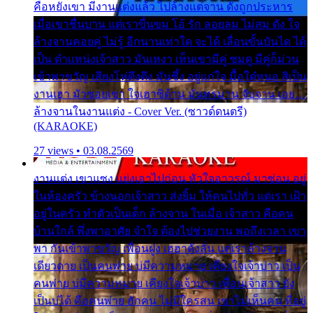
คือหยังเขา มีงานแต่งแล้ว ไปล้างแต่จาน ดั่งถูกประหาร
เมื่อเขาชื่นบาน แต่เราขื่นขม โอ้ รัก ลอยลม ไม่สม ดัง ใจ
ล้างจานคอยคู่ ไม่รู้ อีกนานเท่าใด จะได้ เลื่อนขั้นบันได ได้
เป็น ตำแหน่งเจ้าสาว มันเหงา เห็นเขามีคู่ ซมดู มีคู่ก็ม่วน
เข้าพาขวัญ เสียงโห่ตึงตึง มันซึ้ง อยู่แก่ใจ มื้อใด๋หนอ สิเป็น
งานเฮา มัวซอยเขา ใจเฮาซิด้าน มันทรมาน จับจาน เอย…
ล้างจานในงานแต่ง - Cover Ver. (ซาวด์ดนตรี)
(KARAOKE)
27 views • 03.08.2569
งานแต่ง เขาแซง แย่งเอาไปก่อน หัวใจอาวรณ์ มาซ่อน อยู่
ในห้องครัว ข้างนอกเจ้าสาว ส่งยิ้ม ให้คนไปทั่ว แต่เรา เฝ้า
อยู่ในครัว ทำตัวเป็นเด็ก ล้างจาน ในเมื่อ เจ้าสาว คือคน
บ้านใกล้ พึ่งพาอาศัย จำใจ ต้องไปช่วยงาน พอถึงเวลา เขา
พา กันเข้าพาขวัญ เพื่อนฝูง เฮฮาดังลั่น แต่เราล้างจาน
เดียวดาย เป็นคนพ่าย บ่มีความหมาย เคียงใจเจ้าบ่าว เป็น
คนพ่าย บ่มีความหมาย เคียงใจเจ้าบ่าว เพื่อนเจ้าสาว ยัง
เป็นบ่ได้ คือคนพ่าย ฮักคน ไม่มีใครสน เขาไม่เห็นคน ที่อยู่