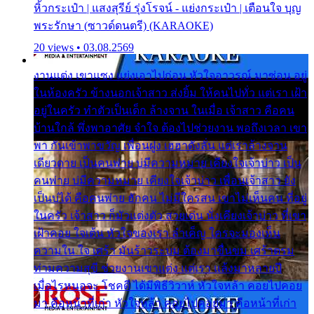
หิ้วกระเป๋า | แสงสุรีย์ รุ่งโรจน์ - แย่งกระเป๋า | เตือนใจ บุญ
พระรักษา (ซาวด์ดนตรี) (KARAOKE)
20 views • 03.08.2569
งานแต่ง เขาแซง แย่งเอาไปก่อน หัวใจอาวรณ์ มาซ่อน อยู่
ในห้องครัว ข้างนอกเจ้าสาว ส่งยิ้ม ให้คนไปทั่ว แต่เรา เฝ้า
อยู่ในครัว ทำตัวเป็นเด็ก ล้างจาน ในเมื่อ เจ้าสาว คือคน
บ้านใกล้ พึ่งพาอาศัย จำใจ ต้องไปช่วยงาน พอถึงเวลา เขา
พา กันเข้าพาขวัญ เพื่อนฝูง เฮฮาดังลั่น แต่เราล้างจาน
เดียวดาย เป็นคนพ่าย บ่มีความหมาย เคียงใจเจ้าบ่าว เป็น
คนพ่าย บ่มีความหมาย เคียงใจเจ้าบ่าว เพื่อนเจ้าสาว ยัง
เป็นบ่ได้ คือคนพ่าย ฮักคน ไม่มีใครสน เขาไม่เห็นคน ที่อยู่
ในครัว เจ้าสาว ก็มัวแต่งตัว สวยเด่น นั่งเคียงเจ้าบ่าว ที่เขา
เฝ้าคอย ใจเต้น หัวใจของเรา ลำเค็ญ ใครจะมองเห็น
ความใน ใจ เศร้า มันร้าวระบม ต้องมาขื่นขม เศร้าตรม
ท่ามความสุขี ช่วยงานเขาแต่ง แต่เรา แล้งมาหลายปี
เมื่อไรหนอจะ โชคดี ได้มีพิธีวิวาห์ หัวใจหล้า คอยไปคอย
มา คือหน้าที่เก่า หัวใจหล้า คอยไปคอยมา คือหน้าที่เก่า