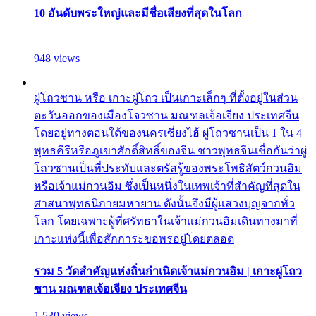
10 อันดับพระใหญ่และมีชื่อเสียงที่สุดในโลก
948 views
ผู่โถวซาน หรือ เกาะผู่โถว เป็นเกาะเล็กๆ ที่ตั้งอยู่ในส่วน
ตะวันออกของเมืองโจวซาน มณฑลเจ้อเจียง ประเทศจีน
โดยอยู่ทางตอนใต้ของนครเซี่ยงไฮ้ ผู่โถวซานเป็น 1 ใน 4
พุทธคีรีหรือภูเขาศักดิ์สิทธิ์ของจีน ชาวพุทธจีนเชื่อกันว่าผู่
โถวซานเป็นที่ประทับและตรัสรู้ของพระโพธิสัตว์กวนอิม
หรือเจ้าแม่กวนอิม ซึ่งเป็นหนึ่งในเทพเจ้าที่สำคัญที่สุดใน
ศาสนาพุทธนิกายมหายาน ดังนั้นจึงมีผู้แสวงบุญจากทั่ว
โลก โดยเฉพาะผู้ที่ศรัทธาในเจ้าแม่กวนอิมเดินทางมาที่
เกาะแห่งนี้เพื่อสักการะขอพรอยู่โดยตลอด
รวม 5 วัดสำคัญแห่งถิ่นกำเนิดเจ้าแม่กวนอิม | เกาะผู่โถว
ซาน มณฑลเจ้อเจียง ประเทศจีน
1,530 views