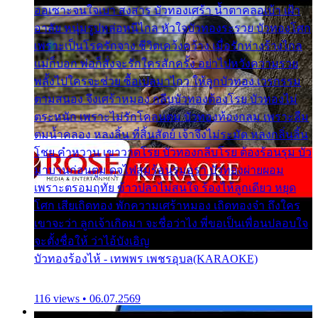
ออเซาะจนใจเบา สงสาร บัวทองเศร้า น้ำตาคลอเบ้า เฝ้า
อาลัย หนุ่มรูปหล่อหนีไกล หัวใจบัวทองระรวย บัวทองโศก
เพราะเป็นโรครักจาง ชีวิตเคว้งคว้าง เมื่อรักห่างร้างไกล
แม่ก็บอก พ่อก็สั่งจะรักใครสักครั้ง อย่าไปหวังความรวย
พลั้งไปใครจะช่วย ซื้อเปลมาไกว ให้ลูกบัวทอง เวรกรรม
ตามสนอง จึงเศร้าหมอง กลีบบัวทองต้องโรย บัวทองไม่
ตระหนัก เพราะไม่รักโคลนตม บัวทองท้องกลม เพราะลืม
ตมน้ำคลอง หลงลิ้น ที่สิ้นสัตย์ เจ้าจึงไม่ระมัด หลงกลิ่นลิ้น
โชย คำหวาน เขาวาดโรย บัวทองกลีบโรย ต้องร้อนรุม บัว
มาบานก่อนตูม ดุจไฟสุมร้อนรุมอุรา บัวทองผ่ายผอม
เพราะตรอมฤทัย ข้าวปลาไม่สนใจ ร้องไห้ลูกเดียว หยุด
โศก เสียเถิดทอง พักความเศร้าหมอง เถิดทองจ๋า ถึงใคร
เขาจะว่า ลูกเจ้าเกิดมา จะชื่อว่าไง พี่ขอเป็นเพื่อนปลอบใจ
จะตั้งชื่อให้ ว่าไอ้บังเอิญ
บัวทองร้องไห้ - เทพพร เพชรอุบล(KARAOKE)
116 views • 06.07.2569