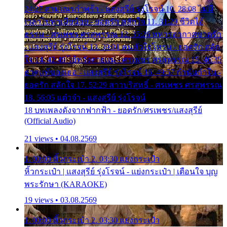
24:27 สามเณรกำพร้า - แสงสุรีย์ รุ่งโรจน์ 10. 28:08 ไม่มี
เวลาไปหาเมียน้อย - ยอดรัก สลักใจ 11. 31:29 ชีวิตไอ้
ธรรม - ศรเพชร ศรสุพรรณ 12. 35:26 ทหารอากาศขาดรัก
- แสงสุรีย์ รุ่งโรจน์ 13. 39:01 คนหัวใจโทรม - ยอดรัก สลัก
ใจ 14. 42:49 ไอ้หวังตายแน่ - ศรเพชร ศรสุพรรณ 15. 46:35
ธาตุแท้ของเธอ - แสงสุรีย์ รุ่งโรจน์ 16. 49:57 กำนันกำใน -
ยอดรัก สลักใจ 17. 52:29 สาวบริสุทธิ์ - ศรเพชร ศรสุพรรณ
18. 56:05 แต๋วจ๋า - แสงสุรีย์ รุ่งโรจน์
18 บทเพลงดังจากฟากฟ้า - ยอดรัก/ศรเพชร/แสงสุรีย์
(Official Audio)
21 views • 04.08.2569
1. 00:00 หิ้วกระเป๋า 2. 03:30 แย่งกระเป๋า
หิ้วกระเป๋า | แสงสุรีย์ รุ่งโรจน์ - แย่งกระเป๋า | เตือนใจ บุญ
พระรักษา (KARAOKE)
19 views • 03.08.2569
1. 00:00 หิ้วกระเป๋า 2. 03:30 แย่งกระเป๋า