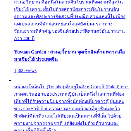
สวนอวี้หยวน คือหนึ่งในสวนจีนโบราณที่งดงามที่สุดใน
เซี่ยงไฮ้ เพราะเต็มไปด้วยสถาปัตยกรรมจีนโบราณอัน
งดงามและศิลปะการจัดสวนที่ประณีต สวนแห่งนี้ไม่เพียง
แต่เป็นสถานที่พักผ่อนหย่อนใจแต่ยังเป็นมรดกทาง
วัฒนธรรมที่สำคัญของจีนด้วยประวัติศาสตร์อันยาวนาน
กว่า 400 ปี
Yuyuan Garden : สวนอวี้หยวน จุดเช็กอินห้ามพลาดเมื่อ
มาเซี่ยงไฮ้ ประเทศจีน
1,306 views
หน้าผาโทจินโบ (Tojinbo) ตั้งอยู่ในจังหวัดฟุกุอิ (Fukui) ทาง
ภาคตะวันออกของประเทศญี่ปุ่น เป็นหนึ่งในสถานที่ท่อง
เที่ยวที่ได้รับความนิยมจากทั้งนักท่องเที่ยวชาวญี่ปุ่นและ
ชาวต่างชาติ ด้วยความงามของหน้าผาที่สูงชันและวิว
ทิวทัศน์ที่น่าทึ่ง และไม่เพียงแต่เป็นสถานที่ที่เต็มไปด้วย
ความงามจากธรรมชาติ แต่ยังแฝงไปด้วยตำนานและ
ความเชื่อที่ลึกซึ้งด้วย