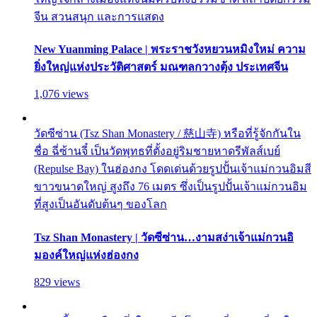
จีน สวนสนุก และการแสดง
New Yuanming Palace | พระราชวังหยวนหมิงใหม่ ความ
ยิ่งใหญ่แห่งประวัติศาสตร์ มณฑลกวางตุ้ง ประเทศจีน
1,076 views
วัดซีซ่าน (Tsz Shan Monastery / 慈山寺) หรือที่รู้จักกันใน
ชื่อ ฉี่ซ้านจี๋ เป็นวัดพุทธที่ตั้งอยู่ริมชายหาดรีพัลส์เบย์
(Repulse Bay) ในฮ่องกง โดดเด่นด้วยรูปปั้นเจ้าแม่กวนอิมสี
ขาวขนาดใหญ่ สูงถึง 76 เมตร ซึ่งเป็นรูปปั้นเจ้าแม่กวนอิม
ที่สูงเป็นอันดับต้นๆ ของโลก
Tsz Shan Monastery | วัดซีซ่าน…งามสง่าเจ้าแม่กวนอิ
มองค์ใหญ่แห่งฮ่องกง
829 views