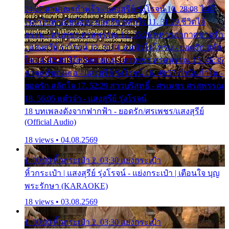
24:27 สามเณรกำพร้า - แสงสุรีย์ รุ่งโรจน์ 10. 28:08 ไม่มี
เวลาไปหาเมียน้อย - ยอดรัก สลักใจ 11. 31:29 ชีวิตไอ้
ธรรม - ศรเพชร ศรสุพรรณ 12. 35:26 ทหารอากาศขาดรัก
- แสงสุรีย์ รุ่งโรจน์ 13. 39:01 คนหัวใจโทรม - ยอดรัก สลัก
ใจ 14. 42:49 ไอ้หวังตายแน่ - ศรเพชร ศรสุพรรณ 15. 46:35
ธาตุแท้ของเธอ - แสงสุรีย์ รุ่งโรจน์ 16. 49:57 กำนันกำใน -
ยอดรัก สลักใจ 17. 52:29 สาวบริสุทธิ์ - ศรเพชร ศรสุพรรณ
18. 56:05 แต๋วจ๋า - แสงสุรีย์ รุ่งโรจน์
18 บทเพลงดังจากฟากฟ้า - ยอดรัก/ศรเพชร/แสงสุรีย์
(Official Audio)
18 views • 04.08.2569
1. 00:00 หิ้วกระเป๋า 2. 03:30 แย่งกระเป๋า
หิ้วกระเป๋า | แสงสุรีย์ รุ่งโรจน์ - แย่งกระเป๋า | เตือนใจ บุญ
พระรักษา (KARAOKE)
18 views • 03.08.2569
1. 00:00 หิ้วกระเป๋า 2. 03:30 แย่งกระเป๋า