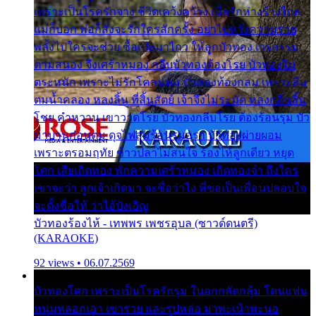
เพราะเป็นโรครักจาง ชีวิตเคว้งคว้าง เมื่อรักห่างร้างไกล
แม่ก็บอก พ่อก็สั่งจะรักใครสักครั้ง อย่าไปหวังความรวย
พลั้งไปใครจะช่วย ซื้อเปลมาไกว ให้ลูกบัวทอง เวรกรรม
ตามสนอง จึงเศร้าหมอง กลีบบัวทองต้องโรย บัวทองไม่
ตระหนัก เพราะไม่รักโคลนตม บัวทองท้องกลม เพราะลืม
ตมน้ำคลอง หลงลิ้น ที่สิ้นสัตย์ เจ้าจึงไม่ระมัด หลงกลิ่นลิ้น
โชย คำหวาน เขาวาดโรย บัวทองกลีบโรย ต้องร้อนรุม บัว
มาบานก่อนตูม ดุจไฟสุมร้อนรุมอุรา บัวทองผ่ายผอม
เพราะตรอมฤทัย ข้าวปลาไม่สนใจ ร้องไห้ลูกเดียว หยุด
โศก เสียเถิดทอง พักความเศร้าหมอง เถิดทองจ๋า ถึงใคร
เขาจะว่า ลูกเจ้าเกิดมา จะชื่อว่าไง พี่ขอเป็นเพื่อนปลอบใจ
จะตั้งชื่อให้ ว่าไอ้บังเอิญ
บัวทองร้องไห้ - เทพพร เพชรอุบล (ซาวด์ดนตรี)
(KARAOKE)
92 views • 06.07.2569
บัวทองโศก เพราะเป็นโรครักรุม ในอกกลัดกลุ้ม โดนแฟน
หนุ่มหลอกเอา เขารวย และรูปหล่อ มาพะเน้าพะนอ