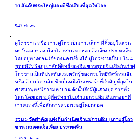
10 อันดับพระใหญ่และมีชื่อเสียงที่สุดในโลก
945 views
ผู่โถวซาน หรือ เกาะผู่โถว เป็นเกาะเล็กๆ ที่ตั้งอยู่ในส่วน
ตะวันออกของเมืองโจวซาน มณฑลเจ้อเจียง ประเทศจีน
โดยอยู่ทางตอนใต้ของนครเซี่ยงไฮ้ ผู่โถวซานเป็น 1 ใน 4
พุทธคีรีหรือภูเขาศักดิ์สิทธิ์ของจีน ชาวพุทธจีนเชื่อกันว่าผู่
โถวซานเป็นที่ประทับและตรัสรู้ของพระโพธิสัตว์กวนอิม
หรือเจ้าแม่กวนอิม ซึ่งเป็นหนึ่งในเทพเจ้าที่สำคัญที่สุดใน
ศาสนาพุทธนิกายมหายาน ดังนั้นจึงมีผู้แสวงบุญจากทั่ว
โลก โดยเฉพาะผู้ที่ศรัทธาในเจ้าแม่กวนอิมเดินทางมาที่
เกาะแห่งนี้เพื่อสักการะขอพรอยู่โดยตลอด
รวม 5 วัดสำคัญแห่งถิ่นกำเนิดเจ้าแม่กวนอิม | เกาะผู่โถว
ซาน มณฑลเจ้อเจียง ประเทศจีน
1,530 views