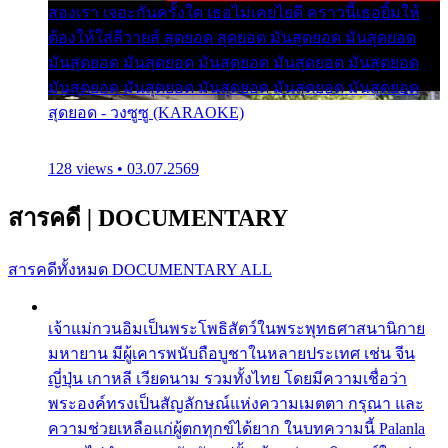
สองเรา เจอะกันครั้งใด เธอไม่เคยไยดี คราวนี้เธอยิ้มให้
ต้องให้ใส่ลีวายส์ สุดยอด สุดยอด มันสุดยอด มันสุดยอด
มันสุดยอด มันสุดยอด มันสุดยอด มันสุดยอด มันสุดยอด
มันสุดยอด มันสุดยอด มันสุดยอด มันสุดยอด มันสุดยอด
สุดยอด - วงซูซู (KARAOKE)
128 views • 03.07.2569
สารคดี
|
DOCUMENTARY
สารคดีทั้งหมด
DOCUMENTARY ALL
เจ้าแม่กวนอิมเป็นพระโพธิสัตว์ในพระพุทธศาสนานิกาย
มหายาน มีผู้เคารพนับถือบูชาในหลายประเทศ เช่น จีน
ญี่ปุ่น เกาหลี เวียดนาม รวมทั้งไทย โดยมีความเชื่อว่า
พระองค์ทรงเป็นสัญลักษณ์แห่งความเมตตา กรุณา และ
ความช่วยเหลือแก่ผู้ตกทุกข์ได้ยาก ในบทความนี้ Palanla