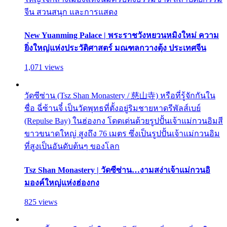
จีน สวนสนุก และการแสดง
New Yuanming Palace | พระราชวังหยวนหมิงใหม่ ความ
ยิ่งใหญ่แห่งประวัติศาสตร์ มณฑลกวางตุ้ง ประเทศจีน
1,071 views
วัดซีซ่าน (Tsz Shan Monastery / 慈山寺) หรือที่รู้จักกันใน
ชื่อ ฉี่ซ้านจี๋ เป็นวัดพุทธที่ตั้งอยู่ริมชายหาดรีพัลส์เบย์
(Repulse Bay) ในฮ่องกง โดดเด่นด้วยรูปปั้นเจ้าแม่กวนอิมสี
ขาวขนาดใหญ่ สูงถึง 76 เมตร ซึ่งเป็นรูปปั้นเจ้าแม่กวนอิม
ที่สูงเป็นอันดับต้นๆ ของโลก
Tsz Shan Monastery | วัดซีซ่าน…งามสง่าเจ้าแม่กวนอิ
มองค์ใหญ่แห่งฮ่องกง
825 views