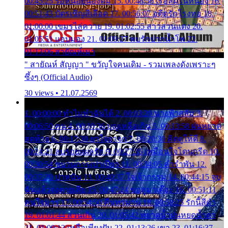
00:45:25 รอหน่อยน้องติ๋ม 15. 00:48:56 เรือล่มในหนอง 16.
00:51:43 บัตรเชิญสีเลือด 17. 00:56:07 อดีตรักโรงทอ 18.
01:00:00 เขมรไล่ควาย 19. 01:02:55 สาวสวนแตง 20.
01:05:51 แอบมอง 21. 01:09:27 พบรักปากน้ำโพ 22.
01:13:06 สายัณห์เมา
" สายัณห์ สัญญา " ขวัญใจคนเดิม - รวมเพลงดังเพราะๆ
ซึ้งๆ (Official Audio)
30 views • 21.07.2569
1. 00:00:00 ทำไมทำฉันได้ 2. 00:03:20 นางฟ้าสลัม 3.
00:06:50 คน 4. 00:10:36 บุญเหลือเกิน 5. 00:13:58 ฝนหยาด
สุดท้าย 6. 00:17:30 ยาใจยาจก 7. 00:20:30 คิดดูให้ดี 8.
00:24:21 ลบรอยแผลรัก 9. 00:27:35 เหมือนใจโดนกรีด 10.
00:30:54 ขบวนการเปาเปียว 11. 00:34:05 คำรำพัน 12.
00:37:20 ปาหนัน 13. 00:40:37 ใจเจ้ากรรม 14. 00:44:15 จูบ
ฉันแล้วจงตายเสีย 15. 00:47:24 ขอสูมาเต๊อะ 16. 00:51:11
คนใจมาร 17. 00:54:50 คืนทรมาน 18. 00:58:25 รักนี้สีดำ
19. 01:01:44 ส่วนเกิน 20. 01:05:42 หยาดน้ำฝนหยดน้ำตา
21. 01:09:13 เหลือเพียงฝัน 22. 01:13:26 เขา 23. 01:16:37