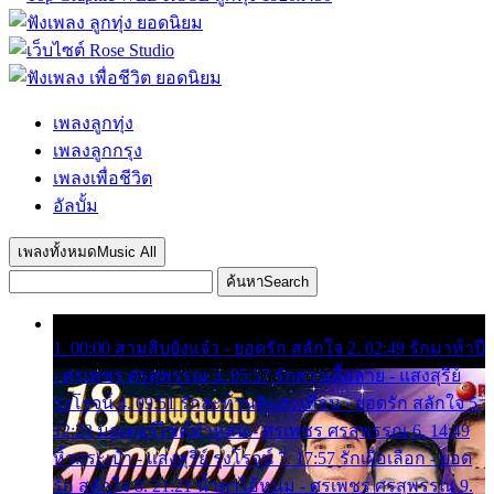
เพลงลูกทุ่ง
เพลงลูกกรุง
เพลงเพื่อชีวิต
อัลบั้ม
เพลงทั้งหมด
Music All
ค้นหา
Search
1. 00:00 สามสิบยังแจ๋ว - ยอดรัก สลักใจ 2. 02:49 รักมาห้าปี
- ศรเพชร ศรสุพรรณ 3. 05:57 รักสาวเสื้อลาย - แสงสุรีย์
รุ่งโรจน์ 4. 09:51 รักสะท้านดินสะเทือน - ยอดรัก สลักใจ 5.
12:23 มอเตอร์ไซค์ทำหล่น - ศรเพชร ศรสุพรรณ 6. 14:49
หิ้วกระเป๋า - แสงสุรีย์ รุ่งโรจน์ 7. 17:57 รักเผื่อเลือก - ยอด
รัก สลักใจ 8. 21:21 น้ำตาไอ้หนุ่ม - ศรเพชร ศรสุพรรณ 9.