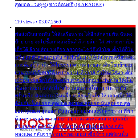
สุดยอด - วงซูซู (ซาวด์ดนตรี) (KARAOKE)
119 views • 03.07.2569
พ่อส่งเงินสามพัน ให้ฉันเรียนราม ได้อีกสักสามพัน ฉันคง
บ๊าย บาย จะไปซื้อกางเกงยีนส์ ลีวายส์มาใส่ เพราะเราเป็น
เด็กใต้ ลีวายส์อย่างเดียว อยากจะโชว์ถึงหิวโซ เด็กใต้ก็ไม่
หวั่น ตกตัวละหลายพัน กัดฟันซื้อมา ให้เด็กเทพเหลียวมอง
และต้องรู้ว่า เด็กใต้ไม่ธรรมดา แต่สุดยอด เดินโยกย้ายเย
ยวน กวนโอ๊ยพอได้ เพราะว่านุ่งลีวายส์ ตัวใหม่ใส่มา เดิน
เข้ามหาลัย จิ๊กโก๊มองหน้า ท่าจะมีปัญหา ไม่พอใจ ได้เป็น
เรื่องแน่นอน แต่ฉันไม่หวั่น เลยแหลงใต้ถามมัน ว่ามัน
พรั่นพรือ มันตอบว่าไม่พรื่อ เปลี่ยนเป็นยิ้มให้ เจอะเด็กใต้
ด้วยกัน ก็เลยรอด สุดยอด สุดยอด สุดยอด มันสุดยอด สุด
ยอด สุดยอด สุดยอด มันสุดยอด แอบหลงรักสาวราม ที่พัก
ห้องเช่า เธอผิวขาวผมยาว ปากแดงแหลงกลาง ถูกสเป็ก
จริงเธอ อยู่ห้องข้างข้าง อยากเข้าไปแหลงกลาง กลัว
ทองแดง กลับจากรามมาเจอ เธอมาซื้อข้าว แต่ก่อนนั้น