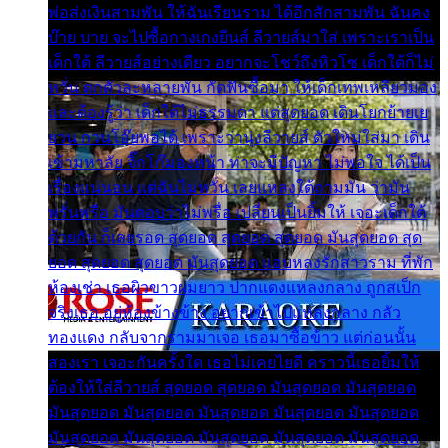
พ่อส่งเงินสามพัน ให้ฉันเรียนราม ได้อีกสักสามพัน ฉันคง
บ๊าย บาย จะไปซื้อกางเกงยีนส์ ลีวายส์มาใส่ เพราะเราเป็น
เด็กใต้ ลีวายส์อย่างเดียว อยากจะโชว์ถึงหิวโซ เด็กใต้ก็ไม่
หวั่น ตกตัวละหลายพัน กัดฟันซื้อมา ให้เด็กเทพเหลียวมอง
และต้องรู้ว่า เด็กใต้ไม่ธรรมดา แต่สุดยอด เดินโยกย้ายเย
ยวน กวนโอ๊ยพอได้ เพราะว่านุ่งลีวายส์ ตัวใหม่ใส่มา เดิน
เข้ามหาลัย จิ๊กโก๊มองหน้า ท่าจะมีปัญหา ไม่พอใจ ได้เป็น
เรื่องแน่นอน แต่ฉันไม่หวั่น เลยแหลงใต้ถามมัน ว่ามัน
พรั่นพรือ มันตอบว่าไม่พรื่อ เปลี่ยนเป็นยิ้มให้ เจอะเด็กใต้
ด้วยกัน ก็เลยรอด สุดยอด สุดยอด สุดยอด มันสุดยอด สุด
ยอด สุดยอด สุดยอด มันสุดยอด แอบหลงรักสาวราม ที่พัก
ห้องเช่า เธอผิวขาวผมยาว ปากแดงแหลงกลาง ถูกสเป็ก
จริงเธอ อยู่ห้องข้างข้าง อยากเข้าไปแหลงกลาง กลัว
ทองแดง กลับจากรามมาเจอ เธอมาซื้อข้าว แต่ก่อนนั้น
สองเรา เจอะกันครั้งใด เธอไม่เคยไยดี คราวนี้เธอยิ้มให้
ต้องให้ใส่ลีวายส์ สุดยอด สุดยอด มันสุดยอด มันสุดยอด
มันสุดยอด มันสุดยอด มันสุดยอด มันสุดยอด มันสุดยอด
มันสุดยอด มันสุดยอด มันสุดยอด มันสุดยอด มันสุดยอด