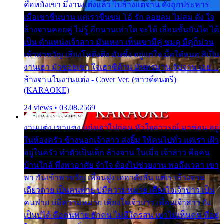
คือหยังเขา มีงานแต่งแล้ว ไปล้างแต่จาน ดั่งถูกประหาร
เมื่อเขาชื่นบาน แต่เราขื่นขม โอ้ รัก ลอยลม ไม่สม ดัง ใจ
ล้างจานคอยคู่ ไม่รู้ อีกนานเท่าใด จะได้ เลื่อนขั้นบันได ได้
เป็น ตำแหน่งเจ้าสาว มันเหงา เห็นเขามีคู่ ซมดู มีคู่ก็ม่วน
เข้าพาขวัญ เสียงโห่ตึงตึง มันซึ้ง อยู่แก่ใจ มื้อใด๋หนอ สิเป็น
งานเฮา มัวซอยเขา ใจเฮาซิด้าน มันทรมาน จับจาน เอย…
ล้างจานในงานแต่ง - Cover Ver. (ซาวด์ดนตรี)
(KARAOKE)
24 views • 03.08.2569
งานแต่ง เขาแซง แย่งเอาไปก่อน หัวใจอาวรณ์ มาซ่อน อยู่
ในห้องครัว ข้างนอกเจ้าสาว ส่งยิ้ม ให้คนไปทั่ว แต่เรา เฝ้า
อยู่ในครัว ทำตัวเป็นเด็ก ล้างจาน ในเมื่อ เจ้าสาว คือคน
บ้านใกล้ พึ่งพาอาศัย จำใจ ต้องไปช่วยงาน พอถึงเวลา เขา
พา กันเข้าพาขวัญ เพื่อนฝูง เฮฮาดังลั่น แต่เราล้างจาน
เดียวดาย เป็นคนพ่าย บ่มีความหมาย เคียงใจเจ้าบ่าว เป็น
คนพ่าย บ่มีความหมาย เคียงใจเจ้าบ่าว เพื่อนเจ้าสาว ยัง
เป็นบ่ได้ คือคนพ่าย ฮักคน ไม่มีใครสน เขาไม่เห็นคน ที่อยู่