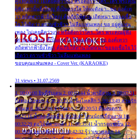
คู่แฟนเพลง ไม่เคยคิดว่าเก่ง หรือดังกว่าใคร..ใคร พระคุณ
ผู้ฟัง เท่านั้นยิ่งใหญ่ ที่เป็นแรงใจ ให้ผมดังมา.. ขอ องค์เท
วา สถิตฟากฟ้ายิ่งใหญ่ คุ้มภัยให้ท่าน เถิดหนา ขอจงเชื่อ
ใจ ไว้เถิดว่า ตราบชั่วชีวา ไม่ลืมแฟนเพลง ขอ อยู่คู่แฟน
เพลง ไม่เคยคิดว่าเก่ง หรือดังกว่าใคร..ใคร พระคุณผู้ฟัง
เท่านั้นยิ่งใหญ่ ที่เป็นแรงใจ ให้ผมดังมา.. ขอ องค์เทวา
สถิตฟากฟ้ายิ่งใหญ่ คุ้มภัยให้ท่าน เถิดหนา ขอจงเชื่อใจ ไว้
เถิดว่า ตราบชั่วชีวา ไม่ลืมแฟนเพลง
ขอบคุณแฟนเพลง - Cover Ver. (KARAOKE)
31 views • 31.07.2569
1. 00:00:00 ยินดีรับเดน 2. 00:03:44 น้ำตาอีสาน 3. 00:07:51
กิ่งทองใบหยก 4. 00:10:35 น้ำนิ่งไหลลึก 5. 00:13:49 ลานรัก
ลานเท 6. 00:17:06 จำใจจาก 7. 00:20:53 คืนฝนตก 8.
00:25:16 น้ำลงเดือนยี่ 9. 00:28:47 โสนน้อยเรือนงาม 10.
00:32:29 ตอไม้ที่ตายแล้ว 11. 00:35:41 น้ำกรดแช่เย็น 12.
00:39:08 อยากฟังซ้ำ 13. 00:42:32 รู้ว่าเขาหลอก 14.