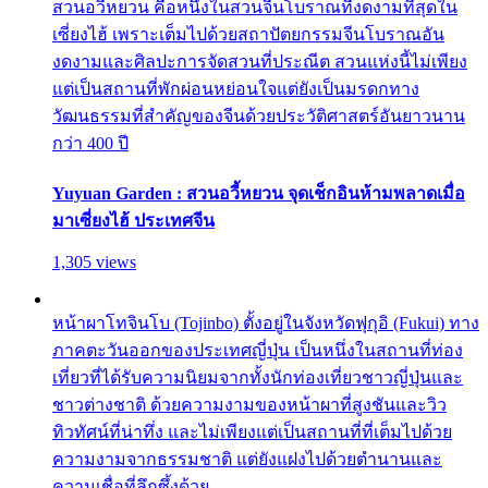
สวนอวี้หยวน คือหนึ่งในสวนจีนโบราณที่งดงามที่สุดใน
เซี่ยงไฮ้ เพราะเต็มไปด้วยสถาปัตยกรรมจีนโบราณอัน
งดงามและศิลปะการจัดสวนที่ประณีต สวนแห่งนี้ไม่เพียง
แต่เป็นสถานที่พักผ่อนหย่อนใจแต่ยังเป็นมรดกทาง
วัฒนธรรมที่สำคัญของจีนด้วยประวัติศาสตร์อันยาวนาน
กว่า 400 ปี
Yuyuan Garden : สวนอวี้หยวน จุดเช็กอินห้ามพลาดเมื่อ
มาเซี่ยงไฮ้ ประเทศจีน
1,305 views
หน้าผาโทจินโบ (Tojinbo) ตั้งอยู่ในจังหวัดฟุกุอิ (Fukui) ทาง
ภาคตะวันออกของประเทศญี่ปุ่น เป็นหนึ่งในสถานที่ท่อง
เที่ยวที่ได้รับความนิยมจากทั้งนักท่องเที่ยวชาวญี่ปุ่นและ
ชาวต่างชาติ ด้วยความงามของหน้าผาที่สูงชันและวิว
ทิวทัศน์ที่น่าทึ่ง และไม่เพียงแต่เป็นสถานที่ที่เต็มไปด้วย
ความงามจากธรรมชาติ แต่ยังแฝงไปด้วยตำนานและ
ความเชื่อที่ลึกซึ้งด้วย