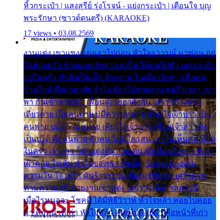
หิ้วกระเป๋า | แสงสุรีย์ รุ่งโรจน์ - แย่งกระเป๋า | เตือนใจ บุญ
พระรักษา (ซาวด์ดนตรี) (KARAOKE)
17 views • 03.08.2569
งานแต่ง เขาแซง แย่งเอาไปก่อน หัวใจอาวรณ์ มาซ่อน อยู่
ในห้องครัว ข้างนอกเจ้าสาว ส่งยิ้ม ให้คนไปทั่ว แต่เรา เฝ้า
อยู่ในครัว ทำตัวเป็นเด็ก ล้างจาน ในเมื่อ เจ้าสาว คือคน
บ้านใกล้ พึ่งพาอาศัย จำใจ ต้องไปช่วยงาน พอถึงเวลา เขา
พา กันเข้าพาขวัญ เพื่อนฝูง เฮฮาดังลั่น แต่เราล้างจาน
เดียวดาย เป็นคนพ่าย บ่มีความหมาย เคียงใจเจ้าบ่าว เป็น
คนพ่าย บ่มีความหมาย เคียงใจเจ้าบ่าว เพื่อนเจ้าสาว ยัง
เป็นบ่ได้ คือคนพ่าย ฮักคน ไม่มีใครสน เขาไม่เห็นคน ที่อยู่
ในครัว เจ้าสาว ก็มัวแต่งตัว สวยเด่น นั่งเคียงเจ้าบ่าว ที่เขา
เฝ้าคอย ใจเต้น หัวใจของเรา ลำเค็ญ ใครจะมองเห็น
ความใน ใจ เศร้า มันร้าวระบม ต้องมาขื่นขม เศร้าตรม
ท่ามความสุขี ช่วยงานเขาแต่ง แต่เรา แล้งมาหลายปี
เมื่อไรหนอจะ โชคดี ได้มีพิธีวิวาห์ หัวใจหล้า คอยไปคอย
มา คือหน้าที่เก่า หัวใจหล้า คอยไปคอยมา คือหน้าที่เก่า