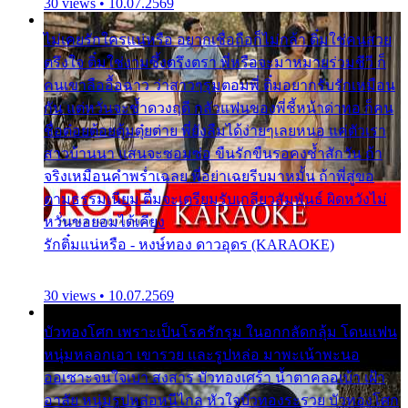
30 views • 10.07.2569
ไม่เคยรักใครแน่หรือ อยากเชื่อถือก็ไม่กล้า ติ๋มใช่คนสวย
ตรึงใจ ติ๋มใช่งามซึ้งตรึงตรา พี่หรือจะมาหมายร่วมชีวี ก็
คนเขาลืออื้อฉาว ว่าสาวๆรุมตอมพี่ ติ๋มอยากรับรักเหมือน
กัน แต่หวั่นจะช้ำดวงฤดี กลัวแฟนของพี่ชี้หน้าด่าทอ ก็คน
ชื่อต๋อยต้อยตุ้มตุ๋ยต่าย พี่ยังลืมได้ง่ายๆเลยหนอ แค่ตัวเรา
สาวบ้านนา แสนจะซอมซ่อ ขืนรักขืนรอคงช้ำสักวัน ถ้า
จริงเหมือนคำพร่ำเฉลย พี่อย่าเฉยรีบมาหมั้น ถ้าพี่สู่ขอ
ตามธรรมเนียม ติ๋มจะเตรียมรับเกลียวสัมพันธ์ ผิดหวังไม่
หวั่นขอยอมได้เคียง
รักติ๋มแน่หรือ - หงษ์ทอง ดาวอุดร (KARAOKE)
30 views • 10.07.2569
บัวทองโศก เพราะเป็นโรครักรุม ในอกกลัดกลุ้ม โดนแฟน
หนุ่มหลอกเอา เขารวย และรูปหล่อ มาพะเน้าพะนอ
ออเซาะจนใจเบา สงสาร บัวทองเศร้า น้ำตาคลอเบ้า เฝ้า
อาลัย หนุ่มรูปหล่อหนีไกล หัวใจบัวทองระรวย บัวทองโศก