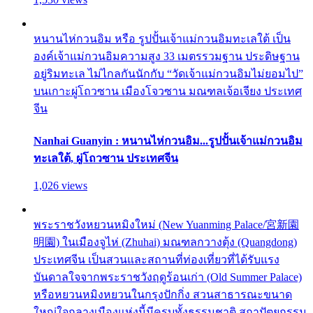
หนานไห่กวนอิม หรือ รูปปั้นเจ้าแม่กวนอิมทะเลใต้ เป็น
องค์เจ้าแม่กวนอิมความสูง 33 เมตรรวมฐาน ประดิษฐาน
อยู่ริมทะเล ไม่ไกลกันนักกับ “วัดเจ้าแม่กวนอิมไม่ยอมไป”
บนเกาะผู่โถวซาน เมืองโจวซาน มณฑลเจ้อเจียง ประเทศ
จีน
Nanhai Guanyin : หนานไห่กวนอิม...รูปปั้นเจ้าแม่กวนอิม
ทะเลใต้, ผู่โถวซาน ประเทศจีน
1,026 views
พระราชวังหยวนหมิงใหม่ (New Yuanming Palace/宮新園
明園) ในเมืองจูไห่ (Zhuhai) มณฑลกวางตุ้ง (Quangdong)
ประเทศจีน เป็นสวนและสถานที่ท่องเที่ยวที่ได้รับแรง
บันดาลใจจากพระราชวังฤดูร้อนเก่า (Old Summer Palace)
หรือหยวนหมิงหยวนในกรุงปักกิ่ง สวนสาธารณะขนาด
ใหญ่ใจกลางเมืองแห่งนี้มีครบทั้งธรรมชาติ สถาปัตยกรรม