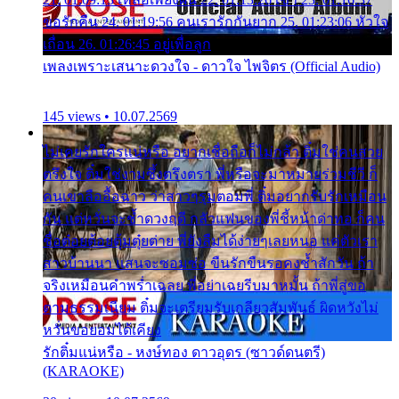
ขอรักคืน 24. 01:19:56 คนเรารักกันยาก 25. 01:23:06 หัวใจ
เถื่อน 26. 01:26:45 อยู่เพื่อลูก
เพลงเพราะเสนาะดวงใจ - ดาวใจ ไพจิตร (Official Audio)
145 views • 10.07.2569
ไม่เคยรักใครแน่หรือ อยากเชื่อถือก็ไม่กล้า ติ๋มใช่คนสวย
ตรึงใจ ติ๋มใช่งามซึ้งตรึงตรา พี่หรือจะมาหมายร่วมชีวี ก็
คนเขาลืออื้อฉาว ว่าสาวๆรุมตอมพี่ ติ๋มอยากรับรักเหมือน
กัน แต่หวั่นจะช้ำดวงฤดี กลัวแฟนของพี่ชี้หน้าด่าทอ ก็คน
ชื่อต๋อยต้อยตุ้มตุ๋ยต่าย พี่ยังลืมได้ง่ายๆเลยหนอ แค่ตัวเรา
สาวบ้านนา แสนจะซอมซ่อ ขืนรักขืนรอคงช้ำสักวัน ถ้า
จริงเหมือนคำพร่ำเฉลย พี่อย่าเฉยรีบมาหมั้น ถ้าพี่สู่ขอ
ตามธรรมเนียม ติ๋มจะเตรียมรับเกลียวสัมพันธ์ ผิดหวังไม่
หวั่นขอยอมได้เคียง
รักติ๋มแน่หรือ - หงษ์ทอง ดาวอุดร (ซาวด์ดนตรี)
(KARAOKE)