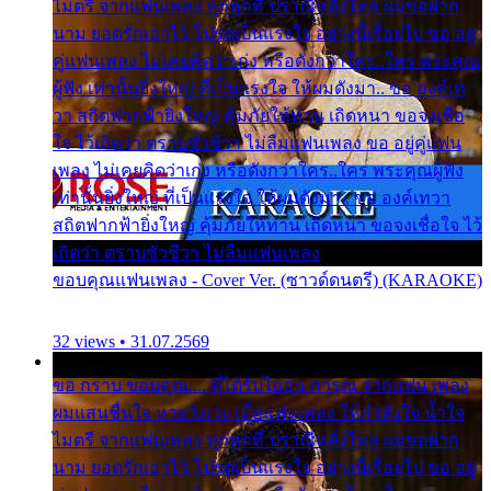
ไมตรี จากแฟนเพลง ทุกทุกที่ ปราณีหลั่งไหล ผมขอฝาก
นาม ยอดรักเอาไว้ โปรดเป็นแรงใจ อย่างนี้เรื่อยไป ขอ อยู่
คู่แฟนเพลง ไม่เคยคิดว่าเก่ง หรือดังกว่าใคร..ใคร พระคุณ
ผู้ฟัง เท่านั้นยิ่งใหญ่ ที่เป็นแรงใจ ให้ผมดังมา.. ขอ องค์เท
วา สถิตฟากฟ้ายิ่งใหญ่ คุ้มภัยให้ท่าน เถิดหนา ขอจงเชื่อ
ใจ ไว้เถิดว่า ตราบชั่วชีวา ไม่ลืมแฟนเพลง ขอ อยู่คู่แฟน
เพลง ไม่เคยคิดว่าเก่ง หรือดังกว่าใคร..ใคร พระคุณผู้ฟัง
เท่านั้นยิ่งใหญ่ ที่เป็นแรงใจ ให้ผมดังมา.. ขอ องค์เทวา
สถิตฟากฟ้ายิ่งใหญ่ คุ้มภัยให้ท่าน เถิดหนา ขอจงเชื่อใจ ไว้
เถิดว่า ตราบชั่วชีวา ไม่ลืมแฟนเพลง
ขอบคุณแฟนเพลง - Cover Ver. (ซาวด์ดนตรี) (KARAOKE)
32 views • 31.07.2569
ขอ กราบ ขอบคุณ.... ที่ได้รับไออุ่น การุณ จากแฟน เพลง
ผมแสนชื่นใจ หายวังเวง เมื่อแฟนเพลง ให้กำลังใจ น้ำใจ
ไมตรี จากแฟนเพลง ทุกทุกที่ ปราณีหลั่งไหล ผมขอฝาก
นาม ยอดรักเอาไว้ โปรดเป็นแรงใจ อย่างนี้เรื่อยไป ขอ อยู่