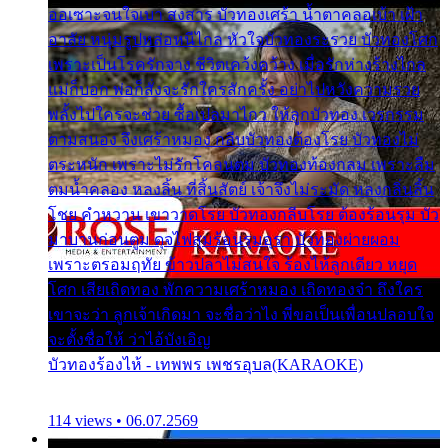
ออเซาะจนใจเบา สงสาร บัวทองเศร้า น้ำตาคลอเบ้า เฝ้า
อาลัย หนุ่มรูปหล่อหนีไกล หัวใจบัวทองระรวย บัวทองโศก
เพราะเป็นโรครักจาง ชีวิตเคว้งคว้าง เมื่อรักห่างร้างไกล
แม่ก็บอก พ่อก็สั่งจะรักใครสักครั้ง อย่าไปหวังความรวย
พลั้งไปใครจะช่วย ซื้อเปลมาไกว ให้ลูกบัวทอง เวรกรรม
ตามสนอง จึงเศร้าหมอง กลีบบัวทองต้องโรย บัวทองไม่
ตระหนัก เพราะไม่รักโคลนตม บัวทองท้องกลม เพราะลืม
ตมน้ำคลอง หลงลิ้น ที่สิ้นสัตย์ เจ้าจึงไม่ระมัด หลงกลิ่นลิ้น
โชย คำหวาน เขาวาดโรย บัวทองกลีบโรย ต้องร้อนรุม บัว
มาบานก่อนตูม ดุจไฟสุมร้อนรุมอุรา บัวทองผ่ายผอม
เพราะตรอมฤทัย ข้าวปลาไม่สนใจ ร้องไห้ลูกเดียว หยุด
โศก เสียเถิดทอง พักความเศร้าหมอง เถิดทองจ๋า ถึงใคร
เขาจะว่า ลูกเจ้าเกิดมา จะชื่อว่าไง พี่ขอเป็นเพื่อนปลอบใจ
จะตั้งชื่อให้ ว่าไอ้บังเอิญ
บัวทองร้องไห้ - เทพพร เพชรอุบล(KARAOKE)
114 views • 06.07.2569