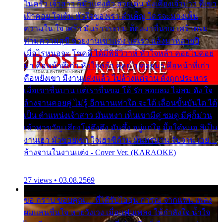
ในครัว เจ้าสาว ก็มัวแต่งตัว สวยเด่น นั่งเคียงเจ้าบ่าว ที่เขา
เฝ้าคอย ใจเต้น หัวใจของเรา ลำเค็ญ ใครจะมองเห็น
ความใน ใจ เศร้า มันร้าวระบม ต้องมาขื่นขม เศร้าตรม
ท่ามความสุขี ช่วยงานเขาแต่ง แต่เรา แล้งมาหลายปี
เมื่อไรหนอจะ โชคดี ได้มีพิธีวิวาห์ หัวใจหล้า คอยไปคอย
มา คือหน้าที่เก่า หัวใจหล้า คอยไปคอยมา คือหน้าที่เก่า
คือหยังเขา มีงานแต่งแล้ว ไปล้างแต่จาน ดั่งถูกประหาร
เมื่อเขาชื่นบาน แต่เราขื่นขม โอ้ รัก ลอยลม ไม่สม ดัง ใจ
ล้างจานคอยคู่ ไม่รู้ อีกนานเท่าใด จะได้ เลื่อนขั้นบันได ได้
เป็น ตำแหน่งเจ้าสาว มันเหงา เห็นเขามีคู่ ซมดู มีคู่ก็ม่วน
เข้าพาขวัญ เสียงโห่ตึงตึง มันซึ้ง อยู่แก่ใจ มื้อใด๋หนอ สิเป็น
งานเฮา มัวซอยเขา ใจเฮาซิด้าน มันทรมาน จับจาน เอย…
ล้างจานในงานแต่ง - Cover Ver. (KARAOKE)
27 views • 03.08.2569
ขอ กราบ ขอบคุณ.... ที่ได้รับไออุ่น การุณ จากแฟน เพลง
ผมแสนชื่นใจ หายวังเวง เมื่อแฟนเพลง ให้กำลังใจ น้ำใจ