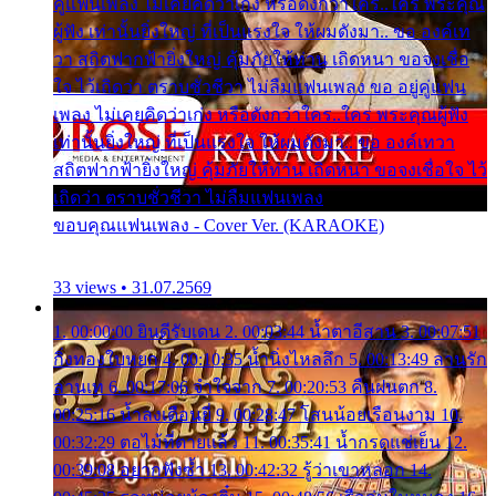
คู่แฟนเพลง ไม่เคยคิดว่าเก่ง หรือดังกว่าใคร..ใคร พระคุณ
ผู้ฟัง เท่านั้นยิ่งใหญ่ ที่เป็นแรงใจ ให้ผมดังมา.. ขอ องค์เท
วา สถิตฟากฟ้ายิ่งใหญ่ คุ้มภัยให้ท่าน เถิดหนา ขอจงเชื่อ
ใจ ไว้เถิดว่า ตราบชั่วชีวา ไม่ลืมแฟนเพลง ขอ อยู่คู่แฟน
เพลง ไม่เคยคิดว่าเก่ง หรือดังกว่าใคร..ใคร พระคุณผู้ฟัง
เท่านั้นยิ่งใหญ่ ที่เป็นแรงใจ ให้ผมดังมา.. ขอ องค์เทวา
สถิตฟากฟ้ายิ่งใหญ่ คุ้มภัยให้ท่าน เถิดหนา ขอจงเชื่อใจ ไว้
เถิดว่า ตราบชั่วชีวา ไม่ลืมแฟนเพลง
ขอบคุณแฟนเพลง - Cover Ver. (KARAOKE)
33 views • 31.07.2569
1. 00:00:00 ยินดีรับเดน 2. 00:03:44 น้ำตาอีสาน 3. 00:07:51
กิ่งทองใบหยก 4. 00:10:35 น้ำนิ่งไหลลึก 5. 00:13:49 ลานรัก
ลานเท 6. 00:17:06 จำใจจาก 7. 00:20:53 คืนฝนตก 8.
00:25:16 น้ำลงเดือนยี่ 9. 00:28:47 โสนน้อยเรือนงาม 10.
00:32:29 ตอไม้ที่ตายแล้ว 11. 00:35:41 น้ำกรดแช่เย็น 12.
00:39:08 อยากฟังซ้ำ 13. 00:42:32 รู้ว่าเขาหลอก 14.