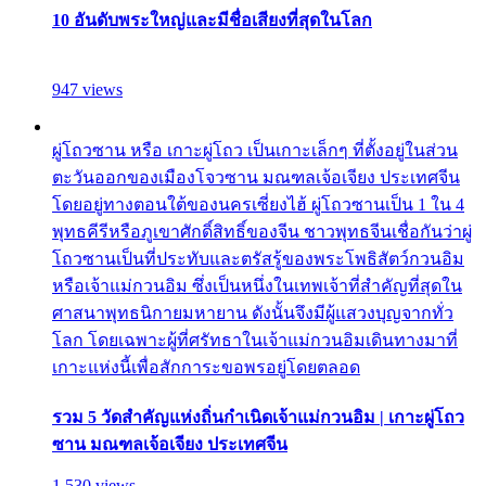
10 อันดับพระใหญ่และมีชื่อเสียงที่สุดในโลก
947 views
ผู่โถวซาน หรือ เกาะผู่โถว เป็นเกาะเล็กๆ ที่ตั้งอยู่ในส่วน
ตะวันออกของเมืองโจวซาน มณฑลเจ้อเจียง ประเทศจีน
โดยอยู่ทางตอนใต้ของนครเซี่ยงไฮ้ ผู่โถวซานเป็น 1 ใน 4
พุทธคีรีหรือภูเขาศักดิ์สิทธิ์ของจีน ชาวพุทธจีนเชื่อกันว่าผู่
โถวซานเป็นที่ประทับและตรัสรู้ของพระโพธิสัตว์กวนอิม
หรือเจ้าแม่กวนอิม ซึ่งเป็นหนึ่งในเทพเจ้าที่สำคัญที่สุดใน
ศาสนาพุทธนิกายมหายาน ดังนั้นจึงมีผู้แสวงบุญจากทั่ว
โลก โดยเฉพาะผู้ที่ศรัทธาในเจ้าแม่กวนอิมเดินทางมาที่
เกาะแห่งนี้เพื่อสักการะขอพรอยู่โดยตลอด
รวม 5 วัดสำคัญแห่งถิ่นกำเนิดเจ้าแม่กวนอิม | เกาะผู่โถว
ซาน มณฑลเจ้อเจียง ประเทศจีน
1,530 views