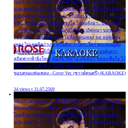
ไมตรี จากแฟนเพลง ทุกทุกที่ ปราณีหลั่งไหล ผมขอฝาก
นาม ยอดรักเอาไว้ โปรดเป็นแรงใจ อย่างนี้เรื่อยไป ขอ อยู่
คู่แฟนเพลง ไม่เคยคิดว่าเก่ง หรือดังกว่าใคร..ใคร พระคุณ
ผู้ฟัง เท่านั้นยิ่งใหญ่ ที่เป็นแรงใจ ให้ผมดังมา.. ขอ องค์เท
วา สถิตฟากฟ้ายิ่งใหญ่ คุ้มภัยให้ท่าน เถิดหนา ขอจงเชื่อ
ใจ ไว้เถิดว่า ตราบชั่วชีวา ไม่ลืมแฟนเพลง ขอ อยู่คู่แฟน
เพลง ไม่เคยคิดว่าเก่ง หรือดังกว่าใคร..ใคร พระคุณผู้ฟัง
เท่านั้นยิ่งใหญ่ ที่เป็นแรงใจ ให้ผมดังมา.. ขอ องค์เทวา
สถิตฟากฟ้ายิ่งใหญ่ คุ้มภัยให้ท่าน เถิดหนา ขอจงเชื่อใจ ไว้
เถิดว่า ตราบชั่วชีวา ไม่ลืมแฟนเพลง
ขอบคุณแฟนเพลง - Cover Ver. (ซาวด์ดนตรี) (KARAOKE)
34 views • 31.07.2569
ขอ กราบ ขอบคุณ.... ที่ได้รับไออุ่น การุณ จากแฟน เพลง
ผมแสนชื่นใจ หายวังเวง เมื่อแฟนเพลง ให้กำลังใจ น้ำใจ
ไมตรี จากแฟนเพลง ทุกทุกที่ ปราณีหลั่งไหล ผมขอฝาก
นาม ยอดรักเอาไว้ โปรดเป็นแรงใจ อย่างนี้เรื่อยไป ขอ อยู่