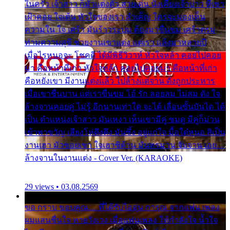
ในครัว เจ้าสาว ก็มัวแต่งตัว สวยเด่น นั่งเคียงเจ้าบ่าว ที่เขา
เฝ้าคอย ใจเต้น หัวใจของเรา ลำเค็ญ ใครจะมองเห็น
ความใน ใจ เศร้า มันร้าวระบม ต้องมาขื่นขม เศร้าตรม
ท่ามความสุขี ช่วยงานเขาแต่ง แต่เรา แล้งมาหลายปี
เมื่อไรหนอจะ โชคดี ได้มีพิธีวิวาห์ หัวใจหล้า คอยไปคอย
มา คือหน้าที่เก่า หัวใจหล้า คอยไปคอยมา คือหน้าที่เก่า
คือหยังเขา มีงานแต่งแล้ว ไปล้างแต่จาน ดั่งถูกประหาร
เมื่อเขาชื่นบาน แต่เราขื่นขม โอ้ รัก ลอยลม ไม่สม ดัง ใจ
ล้างจานคอยคู่ ไม่รู้ อีกนานเท่าใด จะได้ เลื่อนขั้นบันได ได้
เป็น ตำแหน่งเจ้าสาว มันเหงา เห็นเขามีคู่ ซมดู มีคู่ก็ม่วน
เข้าพาขวัญ เสียงโห่ตึงตึง มันซึ้ง อยู่แก่ใจ มื้อใด๋หนอ สิเป็น
งานเฮา มัวซอยเขา ใจเฮาซิด้าน มันทรมาน จับจาน เอย…
ล้างจานในงานแต่ง - Cover Ver. (KARAOKE)
29 views • 03.08.2569
ขอ กราบ ขอบคุณ.... ที่ได้รับไออุ่น การุณ จากแฟน เพลง
ผมแสนชื่นใจ หายวังเวง เมื่อแฟนเพลง ให้กำลังใจ น้ำใจ