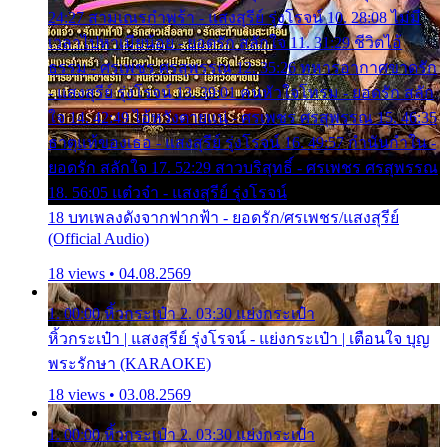
24:27 สามเณรกำพร้า - แสงสุรีย์ รุ่งโรจน์ 10. 28:08 ไม่มี
เวลาไปหาเมียน้อย - ยอดรัก สลักใจ 11. 31:29 ชีวิตไอ้
ธรรม - ศรเพชร ศรสุพรรณ 12. 35:26 ทหารอากาศขาดรัก
- แสงสุรีย์ รุ่งโรจน์ 13. 39:01 คนหัวใจโทรม - ยอดรัก สลัก
ใจ 14. 42:49 ไอ้หวังตายแน่ - ศรเพชร ศรสุพรรณ 15. 46:35
ธาตุแท้ของเธอ - แสงสุรีย์ รุ่งโรจน์ 16. 49:57 กำนันกำใน -
ยอดรัก สลักใจ 17. 52:29 สาวบริสุทธิ์ - ศรเพชร ศรสุพรรณ
18. 56:05 แต๋วจ๋า - แสงสุรีย์ รุ่งโรจน์
18 บทเพลงดังจากฟากฟ้า - ยอดรัก/ศรเพชร/แสงสุรีย์
(Official Audio)
18 views • 04.08.2569
1. 00:00 หิ้วกระเป๋า 2. 03:30 แย่งกระเป๋า
หิ้วกระเป๋า | แสงสุรีย์ รุ่งโรจน์ - แย่งกระเป๋า | เตือนใจ บุญ
พระรักษา (KARAOKE)
18 views • 03.08.2569
1. 00:00 หิ้วกระเป๋า 2. 03:30 แย่งกระเป๋า