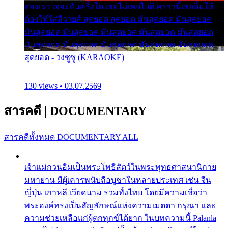
สองเรา เจอะกันครั้งใด เธอไม่เคยไยดี คราวนี้เธอยิ้มให้
ต้องให้ใส่ลีวายส์ สุดยอด สุดยอด มันสุดยอด มันสุดยอด
มันสุดยอด มันสุดยอด มันสุดยอด มันสุดยอด มันสุดยอด
มันสุดยอด มันสุดยอด มันสุดยอด มันสุดยอด มันสุดยอด
สุดยอด - วงซูซู (KARAOKE)
130 views • 03.07.2569
สารคดี
|
DOCUMENTARY
สารคดีทั้งหมด
DOCUMENTARY ALL
เจ้าแม่กวนอิมเป็นพระโพธิสัตว์ในพระพุทธศาสนานิกาย
มหายาน มีผู้เคารพนับถือบูชาในหลายประเทศ เช่น จีน
ญี่ปุ่น เกาหลี เวียดนาม รวมทั้งไทย โดยมีความเชื่อว่า
พระองค์ทรงเป็นสัญลักษณ์แห่งความเมตตา กรุณา และ
ความช่วยเหลือแก่ผู้ตกทุกข์ได้ยาก ในบทความนี้ Palanla