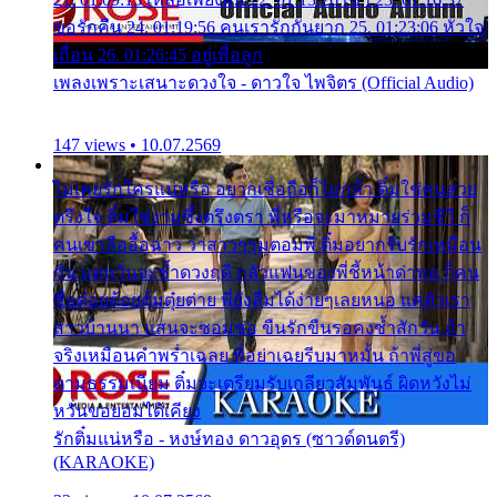
ขอรักคืน 24. 01:19:56 คนเรารักกันยาก 25. 01:23:06 หัวใจ
เถื่อน 26. 01:26:45 อยู่เพื่อลูก
เพลงเพราะเสนาะดวงใจ - ดาวใจ ไพจิตร (Official Audio)
147 views • 10.07.2569
ไม่เคยรักใครแน่หรือ อยากเชื่อถือก็ไม่กล้า ติ๋มใช่คนสวย
ตรึงใจ ติ๋มใช่งามซึ้งตรึงตรา พี่หรือจะมาหมายร่วมชีวี ก็
คนเขาลืออื้อฉาว ว่าสาวๆรุมตอมพี่ ติ๋มอยากรับรักเหมือน
กัน แต่หวั่นจะช้ำดวงฤดี กลัวแฟนของพี่ชี้หน้าด่าทอ ก็คน
ชื่อต๋อยต้อยตุ้มตุ๋ยต่าย พี่ยังลืมได้ง่ายๆเลยหนอ แค่ตัวเรา
สาวบ้านนา แสนจะซอมซ่อ ขืนรักขืนรอคงช้ำสักวัน ถ้า
จริงเหมือนคำพร่ำเฉลย พี่อย่าเฉยรีบมาหมั้น ถ้าพี่สู่ขอ
ตามธรรมเนียม ติ๋มจะเตรียมรับเกลียวสัมพันธ์ ผิดหวังไม่
หวั่นขอยอมได้เคียง
รักติ๋มแน่หรือ - หงษ์ทอง ดาวอุดร (ซาวด์ดนตรี)
(KARAOKE)