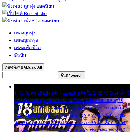
เพลงลูกทุ่ง
เพลงลูกกรุง
เพลงเพื่อชีวิต
อัลบั้ม
เพลงทั้งหมด
Music All
ค้นหา
Search
1. 00:00 สามสิบยังแจ๋ว - ยอดรัก สลักใจ 2. 02:49 รักมาห้าปี
- ศรเพชร ศรสุพรรณ 3. 05:57 รักสาวเสื้อลาย - แสงสุรีย์
รุ่งโรจน์ 4. 09:51 รักสะท้านดินสะเทือน - ยอดรัก สลักใจ 5.
12:23 มอเตอร์ไซค์ทำหล่น - ศรเพชร ศรสุพรรณ 6. 14:49
หิ้วกระเป๋า - แสงสุรีย์ รุ่งโรจน์ 7. 17:57 รักเผื่อเลือก - ยอด
รัก สลักใจ 8. 21:21 น้ำตาไอ้หนุ่ม - ศรเพชร ศรสุพรรณ 9.