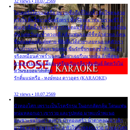
32 views • 10.07.2569
ไม่เคยรักใครแน่หรือ อยากเชื่อถือก็ไม่กล้า ติ๋มใช่คนสวย
ตรึงใจ ติ๋มใช่งามซึ้งตรึงตรา พี่หรือจะมาหมายร่วมชีวี ก็
คนเขาลืออื้อฉาว ว่าสาวๆรุมตอมพี่ ติ๋มอยากรับรักเหมือน
กัน แต่หวั่นจะช้ำดวงฤดี กลัวแฟนของพี่ชี้หน้าด่าทอ ก็คน
ชื่อต๋อยต้อยตุ้มตุ๋ยต่าย พี่ยังลืมได้ง่ายๆเลยหนอ แค่ตัวเรา
สาวบ้านนา แสนจะซอมซ่อ ขืนรักขืนรอคงช้ำสักวัน ถ้า
จริงเหมือนคำพร่ำเฉลย พี่อย่าเฉยรีบมาหมั้น ถ้าพี่สู่ขอ
ตามธรรมเนียม ติ๋มจะเตรียมรับเกลียวสัมพันธ์ ผิดหวังไม่
หวั่นขอยอมได้เคียง
รักติ๋มแน่หรือ - หงษ์ทอง ดาวอุดร (KARAOKE)
32 views • 10.07.2569
บัวทองโศก เพราะเป็นโรครักรุม ในอกกลัดกลุ้ม โดนแฟน
หนุ่มหลอกเอา เขารวย และรูปหล่อ มาพะเน้าพะนอ
ออเซาะจนใจเบา สงสาร บัวทองเศร้า น้ำตาคลอเบ้า เฝ้า
อาลัย หนุ่มรูปหล่อหนีไกล หัวใจบัวทองระรวย บัวทองโศก