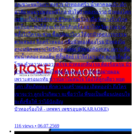
ออเซาะจนใจเบา สงสาร บัวทองเศร้า น้ำตาคลอเบ้า เฝ้า
อาลัย หนุ่มรูปหล่อหนีไกล หัวใจบัวทองระรวย บัวทองโศก
เพราะเป็นโรครักจาง ชีวิตเคว้งคว้าง เมื่อรักห่างร้างไกล
แม่ก็บอก พ่อก็สั่งจะรักใครสักครั้ง อย่าไปหวังความรวย
พลั้งไปใครจะช่วย ซื้อเปลมาไกว ให้ลูกบัวทอง เวรกรรม
ตามสนอง จึงเศร้าหมอง กลีบบัวทองต้องโรย บัวทองไม่
ตระหนัก เพราะไม่รักโคลนตม บัวทองท้องกลม เพราะลืม
ตมน้ำคลอง หลงลิ้น ที่สิ้นสัตย์ เจ้าจึงไม่ระมัด หลงกลิ่นลิ้น
โชย คำหวาน เขาวาดโรย บัวทองกลีบโรย ต้องร้อนรุม บัว
มาบานก่อนตูม ดุจไฟสุมร้อนรุมอุรา บัวทองผ่ายผอม
เพราะตรอมฤทัย ข้าวปลาไม่สนใจ ร้องไห้ลูกเดียว หยุด
โศก เสียเถิดทอง พักความเศร้าหมอง เถิดทองจ๋า ถึงใคร
เขาจะว่า ลูกเจ้าเกิดมา จะชื่อว่าไง พี่ขอเป็นเพื่อนปลอบใจ
จะตั้งชื่อให้ ว่าไอ้บังเอิญ
บัวทองร้องไห้ - เทพพร เพชรอุบล(KARAOKE)
116 views • 06.07.2569