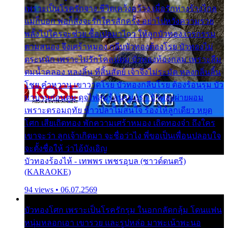
เพราะเป็นโรครักจาง ชีวิตเคว้งคว้าง เมื่อรักห่างร้างไกล
แม่ก็บอก พ่อก็สั่งจะรักใครสักครั้ง อย่าไปหวังความรวย
พลั้งไปใครจะช่วย ซื้อเปลมาไกว ให้ลูกบัวทอง เวรกรรม
ตามสนอง จึงเศร้าหมอง กลีบบัวทองต้องโรย บัวทองไม่
ตระหนัก เพราะไม่รักโคลนตม บัวทองท้องกลม เพราะลืม
ตมน้ำคลอง หลงลิ้น ที่สิ้นสัตย์ เจ้าจึงไม่ระมัด หลงกลิ่นลิ้น
โชย คำหวาน เขาวาดโรย บัวทองกลีบโรย ต้องร้อนรุม บัว
มาบานก่อนตูม ดุจไฟสุมร้อนรุมอุรา บัวทองผ่ายผอม
เพราะตรอมฤทัย ข้าวปลาไม่สนใจ ร้องไห้ลูกเดียว หยุด
โศก เสียเถิดทอง พักความเศร้าหมอง เถิดทองจ๋า ถึงใคร
เขาจะว่า ลูกเจ้าเกิดมา จะชื่อว่าไง พี่ขอเป็นเพื่อนปลอบใจ
จะตั้งชื่อให้ ว่าไอ้บังเอิญ
บัวทองร้องไห้ - เทพพร เพชรอุบล (ซาวด์ดนตรี)
(KARAOKE)
94 views • 06.07.2569
บัวทองโศก เพราะเป็นโรครักรุม ในอกกลัดกลุ้ม โดนแฟน
หนุ่มหลอกเอา เขารวย และรูปหล่อ มาพะเน้าพะนอ