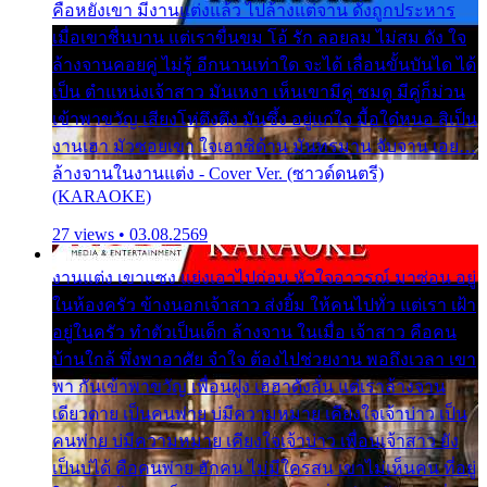
คือหยังเขา มีงานแต่งแล้ว ไปล้างแต่จาน ดั่งถูกประหาร
เมื่อเขาชื่นบาน แต่เราขื่นขม โอ้ รัก ลอยลม ไม่สม ดัง ใจ
ล้างจานคอยคู่ ไม่รู้ อีกนานเท่าใด จะได้ เลื่อนขั้นบันได ได้
เป็น ตำแหน่งเจ้าสาว มันเหงา เห็นเขามีคู่ ซมดู มีคู่ก็ม่วน
เข้าพาขวัญ เสียงโห่ตึงตึง มันซึ้ง อยู่แก่ใจ มื้อใด๋หนอ สิเป็น
งานเฮา มัวซอยเขา ใจเฮาซิด้าน มันทรมาน จับจาน เอย…
ล้างจานในงานแต่ง - Cover Ver. (ซาวด์ดนตรี)
(KARAOKE)
27 views • 03.08.2569
งานแต่ง เขาแซง แย่งเอาไปก่อน หัวใจอาวรณ์ มาซ่อน อยู่
ในห้องครัว ข้างนอกเจ้าสาว ส่งยิ้ม ให้คนไปทั่ว แต่เรา เฝ้า
อยู่ในครัว ทำตัวเป็นเด็ก ล้างจาน ในเมื่อ เจ้าสาว คือคน
บ้านใกล้ พึ่งพาอาศัย จำใจ ต้องไปช่วยงาน พอถึงเวลา เขา
พา กันเข้าพาขวัญ เพื่อนฝูง เฮฮาดังลั่น แต่เราล้างจาน
เดียวดาย เป็นคนพ่าย บ่มีความหมาย เคียงใจเจ้าบ่าว เป็น
คนพ่าย บ่มีความหมาย เคียงใจเจ้าบ่าว เพื่อนเจ้าสาว ยัง
เป็นบ่ได้ คือคนพ่าย ฮักคน ไม่มีใครสน เขาไม่เห็นคน ที่อยู่