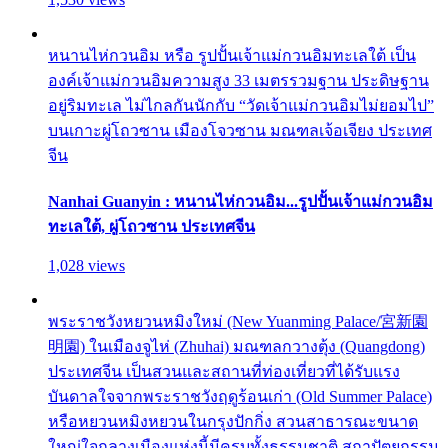
หนานไห่กวนอิม หรือ รูปปั้นเจ้าแม่กวนอิมทะเลใต้ เป็น
องค์เจ้าแม่กวนอิมความสูง 33 เมตรรวมฐาน ประดิษฐาน
อยู่ริมทะเล ไม่ไกลกันนักกับ “วัดเจ้าแม่กวนอิมไม่ยอมไป”
บนเกาะผู่โถวซาน เมืองโจวซาน มณฑลเจ้อเจียง ประเทศ
จีน
Nanhai Guanyin : หนานไห่กวนอิม...รูปปั้นเจ้าแม่กวนอิม
ทะเลใต้, ผู่โถวซาน ประเทศจีน
1,028 views
พระราชวังหยวนหมิงใหม่ (New Yuanming Palace/宮新園
明園) ในเมืองจูไห่ (Zhuhai) มณฑลกวางตุ้ง (Quangdong)
ประเทศจีน เป็นสวนและสถานที่ท่องเที่ยวที่ได้รับแรง
บันดาลใจจากพระราชวังฤดูร้อนเก่า (Old Summer Palace)
หรือหยวนหมิงหยวนในกรุงปักกิ่ง สวนสาธารณะขนาด
ใหญ่ใจกลางเมืองแห่งนี้มีครบทั้งธรรมชาติ สถาปัตยกรรม