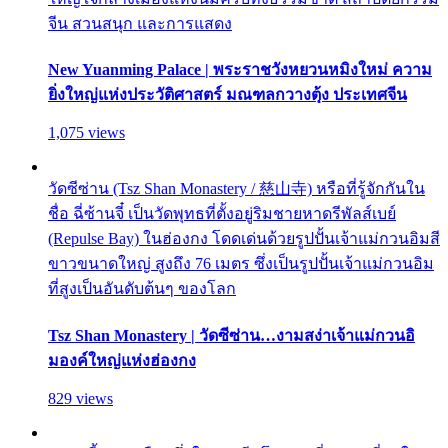
จีน สวนสนุก และการแสดง
New Yuanming Palace | พระราชวังหยวนหมิงใหม่ ความ
ยิ่งใหญ่แห่งประวัติศาสตร์ มณฑลกวางตุ้ง ประเทศจีน
1,075 views
วัดซีซ่าน (Tsz Shan Monastery / 慈山寺) หรือที่รู้จักกันใน
ชื่อ ฉี่ซ้านจี๋ เป็นวัดพุทธที่ตั้งอยู่ริมชายหาดรีพัลส์เบย์
(Repulse Bay) ในฮ่องกง โดดเด่นด้วยรูปปั้นเจ้าแม่กวนอิมสี
ขาวขนาดใหญ่ สูงถึง 76 เมตร ซึ่งเป็นรูปปั้นเจ้าแม่กวนอิม
ที่สูงเป็นอันดับต้นๆ ของโลก
Tsz Shan Monastery | วัดซีซ่าน…งามสง่าเจ้าแม่กวนอิ
มองค์ใหญ่แห่งฮ่องกง
829 views