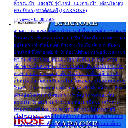
หิ้วกระเป๋า | แสงสุรีย์ รุ่งโรจน์ - แย่งกระเป๋า | เตือนใจ บุญ
พระรักษา (ซาวด์ดนตรี) (KARAOKE)
17 views • 03.08.2569
งานแต่ง เขาแซง แย่งเอาไปก่อน หัวใจอาวรณ์ มาซ่อน อยู่
ในห้องครัว ข้างนอกเจ้าสาว ส่งยิ้ม ให้คนไปทั่ว แต่เรา เฝ้า
อยู่ในครัว ทำตัวเป็นเด็ก ล้างจาน ในเมื่อ เจ้าสาว คือคน
บ้านใกล้ พึ่งพาอาศัย จำใจ ต้องไปช่วยงาน พอถึงเวลา เขา
พา กันเข้าพาขวัญ เพื่อนฝูง เฮฮาดังลั่น แต่เราล้างจาน
เดียวดาย เป็นคนพ่าย บ่มีความหมาย เคียงใจเจ้าบ่าว เป็น
คนพ่าย บ่มีความหมาย เคียงใจเจ้าบ่าว เพื่อนเจ้าสาว ยัง
เป็นบ่ได้ คือคนพ่าย ฮักคน ไม่มีใครสน เขาไม่เห็นคน ที่อยู่
ในครัว เจ้าสาว ก็มัวแต่งตัว สวยเด่น นั่งเคียงเจ้าบ่าว ที่เขา
เฝ้าคอย ใจเต้น หัวใจของเรา ลำเค็ญ ใครจะมองเห็น
ความใน ใจ เศร้า มันร้าวระบม ต้องมาขื่นขม เศร้าตรม
ท่ามความสุขี ช่วยงานเขาแต่ง แต่เรา แล้งมาหลายปี
เมื่อไรหนอจะ โชคดี ได้มีพิธีวิวาห์ หัวใจหล้า คอยไปคอย
มา คือหน้าที่เก่า หัวใจหล้า คอยไปคอยมา คือหน้าที่เก่า