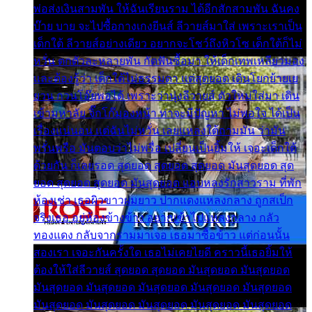
พ่อส่งเงินสามพัน ให้ฉันเรียนราม ได้อีกสักสามพัน ฉันคง
บ๊าย บาย จะไปซื้อกางเกงยีนส์ ลีวายส์มาใส่ เพราะเราเป็น
เด็กใต้ ลีวายส์อย่างเดียว อยากจะโชว์ถึงหิวโซ เด็กใต้ก็ไม่
หวั่น ตกตัวละหลายพัน กัดฟันซื้อมา ให้เด็กเทพเหลียวมอง
และต้องรู้ว่า เด็กใต้ไม่ธรรมดา แต่สุดยอด เดินโยกย้ายเย
ยวน กวนโอ๊ยพอได้ เพราะว่านุ่งลีวายส์ ตัวใหม่ใส่มา เดิน
เข้ามหาลัย จิ๊กโก๊มองหน้า ท่าจะมีปัญหา ไม่พอใจ ได้เป็น
เรื่องแน่นอน แต่ฉันไม่หวั่น เลยแหลงใต้ถามมัน ว่ามัน
พรั่นพรือ มันตอบว่าไม่พรื่อ เปลี่ยนเป็นยิ้มให้ เจอะเด็กใต้
ด้วยกัน ก็เลยรอด สุดยอด สุดยอด สุดยอด มันสุดยอด สุด
ยอด สุดยอด สุดยอด มันสุดยอด แอบหลงรักสาวราม ที่พัก
ห้องเช่า เธอผิวขาวผมยาว ปากแดงแหลงกลาง ถูกสเป็ก
จริงเธอ อยู่ห้องข้างข้าง อยากเข้าไปแหลงกลาง กลัว
ทองแดง กลับจากรามมาเจอ เธอมาซื้อข้าว แต่ก่อนนั้น
สองเรา เจอะกันครั้งใด เธอไม่เคยไยดี คราวนี้เธอยิ้มให้
ต้องให้ใส่ลีวายส์ สุดยอด สุดยอด มันสุดยอด มันสุดยอด
มันสุดยอด มันสุดยอด มันสุดยอด มันสุดยอด มันสุดยอด
มันสุดยอด มันสุดยอด มันสุดยอด มันสุดยอด มันสุดยอด