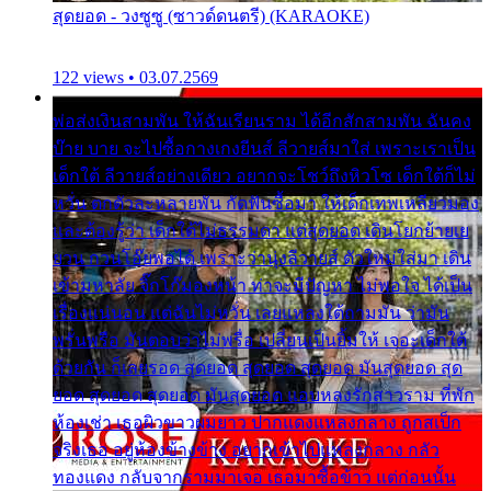
สุดยอด - วงซูซู (ซาวด์ดนตรี) (KARAOKE)
122 views • 03.07.2569
พ่อส่งเงินสามพัน ให้ฉันเรียนราม ได้อีกสักสามพัน ฉันคง
บ๊าย บาย จะไปซื้อกางเกงยีนส์ ลีวายส์มาใส่ เพราะเราเป็น
เด็กใต้ ลีวายส์อย่างเดียว อยากจะโชว์ถึงหิวโซ เด็กใต้ก็ไม่
หวั่น ตกตัวละหลายพัน กัดฟันซื้อมา ให้เด็กเทพเหลียวมอง
และต้องรู้ว่า เด็กใต้ไม่ธรรมดา แต่สุดยอด เดินโยกย้ายเย
ยวน กวนโอ๊ยพอได้ เพราะว่านุ่งลีวายส์ ตัวใหม่ใส่มา เดิน
เข้ามหาลัย จิ๊กโก๊มองหน้า ท่าจะมีปัญหา ไม่พอใจ ได้เป็น
เรื่องแน่นอน แต่ฉันไม่หวั่น เลยแหลงใต้ถามมัน ว่ามัน
พรั่นพรือ มันตอบว่าไม่พรื่อ เปลี่ยนเป็นยิ้มให้ เจอะเด็กใต้
ด้วยกัน ก็เลยรอด สุดยอด สุดยอด สุดยอด มันสุดยอด สุด
ยอด สุดยอด สุดยอด มันสุดยอด แอบหลงรักสาวราม ที่พัก
ห้องเช่า เธอผิวขาวผมยาว ปากแดงแหลงกลาง ถูกสเป็ก
จริงเธอ อยู่ห้องข้างข้าง อยากเข้าไปแหลงกลาง กลัว
ทองแดง กลับจากรามมาเจอ เธอมาซื้อข้าว แต่ก่อนนั้น