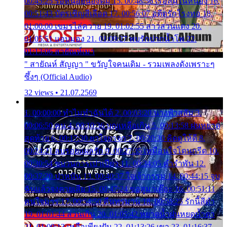
00:45:25 รอหน่อยน้องติ๋ม 15. 00:48:56 เรือล่มในหนอง 16.
00:51:43 บัตรเชิญสีเลือด 17. 00:56:07 อดีตรักโรงทอ 18.
01:00:00 เขมรไล่ควาย 19. 01:02:55 สาวสวนแตง 20.
01:05:51 แอบมอง 21. 01:09:27 พบรักปากน้ำโพ 22.
01:13:06 สายัณห์เมา
" สายัณห์ สัญญา " ขวัญใจคนเดิม - รวมเพลงดังเพราะๆ
ซึ้งๆ (Official Audio)
32 views • 21.07.2569
1. 00:00:00 ทำไมทำฉันได้ 2. 00:03:20 นางฟ้าสลัม 3.
00:06:50 คน 4. 00:10:36 บุญเหลือเกิน 5. 00:13:58 ฝนหยาด
สุดท้าย 6. 00:17:30 ยาใจยาจก 7. 00:20:30 คิดดูให้ดี 8.
00:24:21 ลบรอยแผลรัก 9. 00:27:35 เหมือนใจโดนกรีด 10.
00:30:54 ขบวนการเปาเปียว 11. 00:34:05 คำรำพัน 12.
00:37:20 ปาหนัน 13. 00:40:37 ใจเจ้ากรรม 14. 00:44:15 จูบ
ฉันแล้วจงตายเสีย 15. 00:47:24 ขอสูมาเต๊อะ 16. 00:51:11
คนใจมาร 17. 00:54:50 คืนทรมาน 18. 00:58:25 รักนี้สีดำ
19. 01:01:44 ส่วนเกิน 20. 01:05:42 หยาดน้ำฝนหยดน้ำตา
21. 01:09:13 เหลือเพียงฝัน 22. 01:13:26 เขา 23. 01:16:37