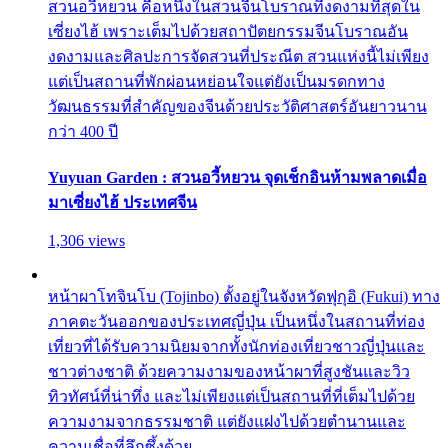
สวนอวี้หยวน คือหนึ่งในสวนจีนโบราณที่งดงามที่สุดใน
เซี่ยงไฮ้ เพราะเต็มไปด้วยสถาปัตยกรรมจีนโบราณอัน
งดงามและศิลปะการจัดสวนที่ประณีต สวนแห่งนี้ไม่เพียง
แต่เป็นสถานที่พักผ่อนหย่อนใจแต่ยังเป็นมรดกทาง
วัฒนธรรมที่สำคัญของจีนด้วยประวัติศาสตร์อันยาวนาน
กว่า 400 ปี
Yuyuan Garden : สวนอวี้หยวน จุดเช็กอินห้ามพลาดเมื่อ
มาเซี่ยงไฮ้ ประเทศจีน
1,306 views
หน้าผาโทจินโบ (Tojinbo) ตั้งอยู่ในจังหวัดฟุกุอิ (Fukui) ทาง
ภาคตะวันออกของประเทศญี่ปุ่น เป็นหนึ่งในสถานที่ท่อง
เที่ยวที่ได้รับความนิยมจากทั้งนักท่องเที่ยวชาวญี่ปุ่นและ
ชาวต่างชาติ ด้วยความงามของหน้าผาที่สูงชันและวิว
ทิวทัศน์ที่น่าทึ่ง และไม่เพียงแต่เป็นสถานที่ที่เต็มไปด้วย
ความงามจากธรรมชาติ แต่ยังแฝงไปด้วยตำนานและ
ความเชื่อที่ลึกซึ้งด้วย