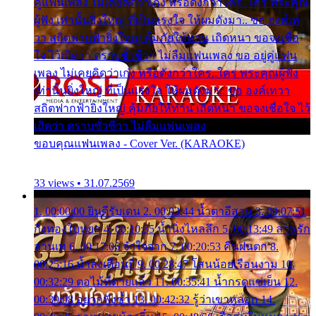
คู่แฟนเพลง ไม่เคยคิดว่าเก่ง หรือดังกว่าใคร..ใคร พระคุณ
ผู้ฟัง เท่านั้นยิ่งใหญ่ ที่เป็นแรงใจ ให้ผมดังมา.. ขอ องค์เท
วา สถิตฟากฟ้ายิ่งใหญ่ คุ้มภัยให้ท่าน เถิดหนา ขอจงเชื่อ
ใจ ไว้เถิดว่า ตราบชั่วชีวา ไม่ลืมแฟนเพลง ขอ อยู่คู่แฟน
เพลง ไม่เคยคิดว่าเก่ง หรือดังกว่าใคร..ใคร พระคุณผู้ฟัง
เท่านั้นยิ่งใหญ่ ที่เป็นแรงใจ ให้ผมดังมา.. ขอ องค์เทวา
สถิตฟากฟ้ายิ่งใหญ่ คุ้มภัยให้ท่าน เถิดหนา ขอจงเชื่อใจ ไว้
เถิดว่า ตราบชั่วชีวา ไม่ลืมแฟนเพลง
ขอบคุณแฟนเพลง - Cover Ver. (KARAOKE)
33 views • 31.07.2569
1. 00:00:00 ยินดีรับเดน 2. 00:03:44 น้ำตาอีสาน 3. 00:07:51
กิ่งทองใบหยก 4. 00:10:35 น้ำนิ่งไหลลึก 5. 00:13:49 ลานรัก
ลานเท 6. 00:17:06 จำใจจาก 7. 00:20:53 คืนฝนตก 8.
00:25:16 น้ำลงเดือนยี่ 9. 00:28:47 โสนน้อยเรือนงาม 10.
00:32:29 ตอไม้ที่ตายแล้ว 11. 00:35:41 น้ำกรดแช่เย็น 12.
00:39:08 อยากฟังซ้ำ 13. 00:42:32 รู้ว่าเขาหลอก 14.