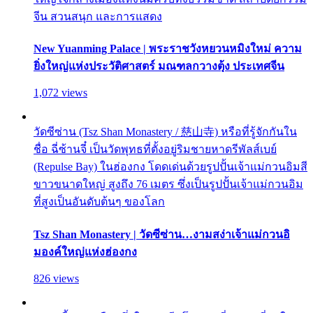
จีน สวนสนุก และการแสดง
New Yuanming Palace | พระราชวังหยวนหมิงใหม่ ความ
ยิ่งใหญ่แห่งประวัติศาสตร์ มณฑลกวางตุ้ง ประเทศจีน
1,072 views
วัดซีซ่าน (Tsz Shan Monastery / 慈山寺) หรือที่รู้จักกันใน
ชื่อ ฉี่ซ้านจี๋ เป็นวัดพุทธที่ตั้งอยู่ริมชายหาดรีพัลส์เบย์
(Repulse Bay) ในฮ่องกง โดดเด่นด้วยรูปปั้นเจ้าแม่กวนอิมสี
ขาวขนาดใหญ่ สูงถึง 76 เมตร ซึ่งเป็นรูปปั้นเจ้าแม่กวนอิม
ที่สูงเป็นอันดับต้นๆ ของโลก
Tsz Shan Monastery | วัดซีซ่าน…งามสง่าเจ้าแม่กวนอิ
มองค์ใหญ่แห่งฮ่องกง
826 views