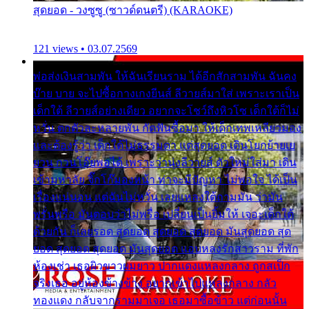
สุดยอด - วงซูซู (ซาวด์ดนตรี) (KARAOKE)
121 views • 03.07.2569
พ่อส่งเงินสามพัน ให้ฉันเรียนราม ได้อีกสักสามพัน ฉันคง
บ๊าย บาย จะไปซื้อกางเกงยีนส์ ลีวายส์มาใส่ เพราะเราเป็น
เด็กใต้ ลีวายส์อย่างเดียว อยากจะโชว์ถึงหิวโซ เด็กใต้ก็ไม่
หวั่น ตกตัวละหลายพัน กัดฟันซื้อมา ให้เด็กเทพเหลียวมอง
และต้องรู้ว่า เด็กใต้ไม่ธรรมดา แต่สุดยอด เดินโยกย้ายเย
ยวน กวนโอ๊ยพอได้ เพราะว่านุ่งลีวายส์ ตัวใหม่ใส่มา เดิน
เข้ามหาลัย จิ๊กโก๊มองหน้า ท่าจะมีปัญหา ไม่พอใจ ได้เป็น
เรื่องแน่นอน แต่ฉันไม่หวั่น เลยแหลงใต้ถามมัน ว่ามัน
พรั่นพรือ มันตอบว่าไม่พรื่อ เปลี่ยนเป็นยิ้มให้ เจอะเด็กใต้
ด้วยกัน ก็เลยรอด สุดยอด สุดยอด สุดยอด มันสุดยอด สุด
ยอด สุดยอด สุดยอด มันสุดยอด แอบหลงรักสาวราม ที่พัก
ห้องเช่า เธอผิวขาวผมยาว ปากแดงแหลงกลาง ถูกสเป็ก
จริงเธอ อยู่ห้องข้างข้าง อยากเข้าไปแหลงกลาง กลัว
ทองแดง กลับจากรามมาเจอ เธอมาซื้อข้าว แต่ก่อนนั้น