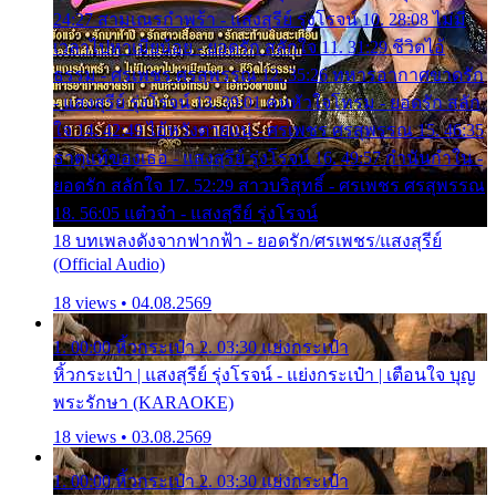
24:27 สามเณรกำพร้า - แสงสุรีย์ รุ่งโรจน์ 10. 28:08 ไม่มี
เวลาไปหาเมียน้อย - ยอดรัก สลักใจ 11. 31:29 ชีวิตไอ้
ธรรม - ศรเพชร ศรสุพรรณ 12. 35:26 ทหารอากาศขาดรัก
- แสงสุรีย์ รุ่งโรจน์ 13. 39:01 คนหัวใจโทรม - ยอดรัก สลัก
ใจ 14. 42:49 ไอ้หวังตายแน่ - ศรเพชร ศรสุพรรณ 15. 46:35
ธาตุแท้ของเธอ - แสงสุรีย์ รุ่งโรจน์ 16. 49:57 กำนันกำใน -
ยอดรัก สลักใจ 17. 52:29 สาวบริสุทธิ์ - ศรเพชร ศรสุพรรณ
18. 56:05 แต๋วจ๋า - แสงสุรีย์ รุ่งโรจน์
18 บทเพลงดังจากฟากฟ้า - ยอดรัก/ศรเพชร/แสงสุรีย์
(Official Audio)
18 views • 04.08.2569
1. 00:00 หิ้วกระเป๋า 2. 03:30 แย่งกระเป๋า
หิ้วกระเป๋า | แสงสุรีย์ รุ่งโรจน์ - แย่งกระเป๋า | เตือนใจ บุญ
พระรักษา (KARAOKE)
18 views • 03.08.2569
1. 00:00 หิ้วกระเป๋า 2. 03:30 แย่งกระเป๋า