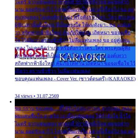
ไมตรี จากแฟนเพลง ทุกทุกที่ ปราณีหลั่งไหล ผมขอฝาก
นาม ยอดรักเอาไว้ โปรดเป็นแรงใจ อย่างนี้เรื่อยไป ขอ อยู่
คู่แฟนเพลง ไม่เคยคิดว่าเก่ง หรือดังกว่าใคร..ใคร พระคุณ
ผู้ฟัง เท่านั้นยิ่งใหญ่ ที่เป็นแรงใจ ให้ผมดังมา.. ขอ องค์เท
วา สถิตฟากฟ้ายิ่งใหญ่ คุ้มภัยให้ท่าน เถิดหนา ขอจงเชื่อ
ใจ ไว้เถิดว่า ตราบชั่วชีวา ไม่ลืมแฟนเพลง ขอ อยู่คู่แฟน
เพลง ไม่เคยคิดว่าเก่ง หรือดังกว่าใคร..ใคร พระคุณผู้ฟัง
เท่านั้นยิ่งใหญ่ ที่เป็นแรงใจ ให้ผมดังมา.. ขอ องค์เทวา
สถิตฟากฟ้ายิ่งใหญ่ คุ้มภัยให้ท่าน เถิดหนา ขอจงเชื่อใจ ไว้
เถิดว่า ตราบชั่วชีวา ไม่ลืมแฟนเพลง
ขอบคุณแฟนเพลง - Cover Ver. (ซาวด์ดนตรี) (KARAOKE)
34 views • 31.07.2569
ขอ กราบ ขอบคุณ.... ที่ได้รับไออุ่น การุณ จากแฟน เพลง
ผมแสนชื่นใจ หายวังเวง เมื่อแฟนเพลง ให้กำลังใจ น้ำใจ
ไมตรี จากแฟนเพลง ทุกทุกที่ ปราณีหลั่งไหล ผมขอฝาก
นาม ยอดรักเอาไว้ โปรดเป็นแรงใจ อย่างนี้เรื่อยไป ขอ อยู่