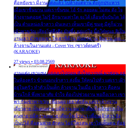
คือหยังเขา มีงานแต่งแล้ว ไปล้างแต่จาน ดั่งถูกประหาร
เมื่อเขาชื่นบาน แต่เราขื่นขม โอ้ รัก ลอยลม ไม่สม ดัง ใจ
ล้างจานคอยคู่ ไม่รู้ อีกนานเท่าใด จะได้ เลื่อนขั้นบันได ได้
เป็น ตำแหน่งเจ้าสาว มันเหงา เห็นเขามีคู่ ซมดู มีคู่ก็ม่วน
เข้าพาขวัญ เสียงโห่ตึงตึง มันซึ้ง อยู่แก่ใจ มื้อใด๋หนอ สิเป็น
งานเฮา มัวซอยเขา ใจเฮาซิด้าน มันทรมาน จับจาน เอย…
ล้างจานในงานแต่ง - Cover Ver. (ซาวด์ดนตรี)
(KARAOKE)
27 views • 03.08.2569
งานแต่ง เขาแซง แย่งเอาไปก่อน หัวใจอาวรณ์ มาซ่อน อยู่
ในห้องครัว ข้างนอกเจ้าสาว ส่งยิ้ม ให้คนไปทั่ว แต่เรา เฝ้า
อยู่ในครัว ทำตัวเป็นเด็ก ล้างจาน ในเมื่อ เจ้าสาว คือคน
บ้านใกล้ พึ่งพาอาศัย จำใจ ต้องไปช่วยงาน พอถึงเวลา เขา
พา กันเข้าพาขวัญ เพื่อนฝูง เฮฮาดังลั่น แต่เราล้างจาน
เดียวดาย เป็นคนพ่าย บ่มีความหมาย เคียงใจเจ้าบ่าว เป็น
คนพ่าย บ่มีความหมาย เคียงใจเจ้าบ่าว เพื่อนเจ้าสาว ยัง
เป็นบ่ได้ คือคนพ่าย ฮักคน ไม่มีใครสน เขาไม่เห็นคน ที่อยู่