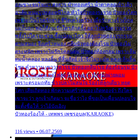
ออเซาะจนใจเบา สงสาร บัวทองเศร้า น้ำตาคลอเบ้า เฝ้า
อาลัย หนุ่มรูปหล่อหนีไกล หัวใจบัวทองระรวย บัวทองโศก
เพราะเป็นโรครักจาง ชีวิตเคว้งคว้าง เมื่อรักห่างร้างไกล
แม่ก็บอก พ่อก็สั่งจะรักใครสักครั้ง อย่าไปหวังความรวย
พลั้งไปใครจะช่วย ซื้อเปลมาไกว ให้ลูกบัวทอง เวรกรรม
ตามสนอง จึงเศร้าหมอง กลีบบัวทองต้องโรย บัวทองไม่
ตระหนัก เพราะไม่รักโคลนตม บัวทองท้องกลม เพราะลืม
ตมน้ำคลอง หลงลิ้น ที่สิ้นสัตย์ เจ้าจึงไม่ระมัด หลงกลิ่นลิ้น
โชย คำหวาน เขาวาดโรย บัวทองกลีบโรย ต้องร้อนรุม บัว
มาบานก่อนตูม ดุจไฟสุมร้อนรุมอุรา บัวทองผ่ายผอม
เพราะตรอมฤทัย ข้าวปลาไม่สนใจ ร้องไห้ลูกเดียว หยุด
โศก เสียเถิดทอง พักความเศร้าหมอง เถิดทองจ๋า ถึงใคร
เขาจะว่า ลูกเจ้าเกิดมา จะชื่อว่าไง พี่ขอเป็นเพื่อนปลอบใจ
จะตั้งชื่อให้ ว่าไอ้บังเอิญ
บัวทองร้องไห้ - เทพพร เพชรอุบล(KARAOKE)
116 views • 06.07.2569