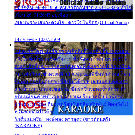
ขอรักคืน 24. 01:19:56 คนเรารักกันยาก 25. 01:23:06 หัวใจ
เถื่อน 26. 01:26:45 อยู่เพื่อลูก
เพลงเพราะเสนาะดวงใจ - ดาวใจ ไพจิตร (Official Audio)
147 views • 10.07.2569
ไม่เคยรักใครแน่หรือ อยากเชื่อถือก็ไม่กล้า ติ๋มใช่คนสวย
ตรึงใจ ติ๋มใช่งามซึ้งตรึงตรา พี่หรือจะมาหมายร่วมชีวี ก็
คนเขาลืออื้อฉาว ว่าสาวๆรุมตอมพี่ ติ๋มอยากรับรักเหมือน
กัน แต่หวั่นจะช้ำดวงฤดี กลัวแฟนของพี่ชี้หน้าด่าทอ ก็คน
ชื่อต๋อยต้อยตุ้มตุ๋ยต่าย พี่ยังลืมได้ง่ายๆเลยหนอ แค่ตัวเรา
สาวบ้านนา แสนจะซอมซ่อ ขืนรักขืนรอคงช้ำสักวัน ถ้า
จริงเหมือนคำพร่ำเฉลย พี่อย่าเฉยรีบมาหมั้น ถ้าพี่สู่ขอ
ตามธรรมเนียม ติ๋มจะเตรียมรับเกลียวสัมพันธ์ ผิดหวังไม่
หวั่นขอยอมได้เคียง
รักติ๋มแน่หรือ - หงษ์ทอง ดาวอุดร (ซาวด์ดนตรี)
(KARAOKE)