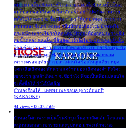
เพราะเป็นโรครักจาง ชีวิตเคว้งคว้าง เมื่อรักห่างร้างไกล
แม่ก็บอก พ่อก็สั่งจะรักใครสักครั้ง อย่าไปหวังความรวย
พลั้งไปใครจะช่วย ซื้อเปลมาไกว ให้ลูกบัวทอง เวรกรรม
ตามสนอง จึงเศร้าหมอง กลีบบัวทองต้องโรย บัวทองไม่
ตระหนัก เพราะไม่รักโคลนตม บัวทองท้องกลม เพราะลืม
ตมน้ำคลอง หลงลิ้น ที่สิ้นสัตย์ เจ้าจึงไม่ระมัด หลงกลิ่นลิ้น
โชย คำหวาน เขาวาดโรย บัวทองกลีบโรย ต้องร้อนรุม บัว
มาบานก่อนตูม ดุจไฟสุมร้อนรุมอุรา บัวทองผ่ายผอม
เพราะตรอมฤทัย ข้าวปลาไม่สนใจ ร้องไห้ลูกเดียว หยุด
โศก เสียเถิดทอง พักความเศร้าหมอง เถิดทองจ๋า ถึงใคร
เขาจะว่า ลูกเจ้าเกิดมา จะชื่อว่าไง พี่ขอเป็นเพื่อนปลอบใจ
จะตั้งชื่อให้ ว่าไอ้บังเอิญ
บัวทองร้องไห้ - เทพพร เพชรอุบล (ซาวด์ดนตรี)
(KARAOKE)
94 views • 06.07.2569
บัวทองโศก เพราะเป็นโรครักรุม ในอกกลัดกลุ้ม โดนแฟน
หนุ่มหลอกเอา เขารวย และรูปหล่อ มาพะเน้าพะนอ