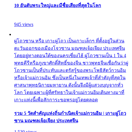
10 อันดับพระใหญ่และมีชื่อเสียงที่สุดในโลก
945 views
ผู่โถวซาน หรือ เกาะผู่โถว เป็นเกาะเล็กๆ ที่ตั้งอยู่ในส่วน
ตะวันออกของเมืองโจวซาน มณฑลเจ้อเจียง ประเทศจีน
โดยอยู่ทางตอนใต้ของนครเซี่ยงไฮ้ ผู่โถวซานเป็น 1 ใน 4
พุทธคีรีหรือภูเขาศักดิ์สิทธิ์ของจีน ชาวพุทธจีนเชื่อกันว่าผู่
โถวซานเป็นที่ประทับและตรัสรู้ของพระโพธิสัตว์กวนอิม
หรือเจ้าแม่กวนอิม ซึ่งเป็นหนึ่งในเทพเจ้าที่สำคัญที่สุดใน
ศาสนาพุทธนิกายมหายาน ดังนั้นจึงมีผู้แสวงบุญจากทั่ว
โลก โดยเฉพาะผู้ที่ศรัทธาในเจ้าแม่กวนอิมเดินทางมาที่
เกาะแห่งนี้เพื่อสักการะขอพรอยู่โดยตลอด
รวม 5 วัดสำคัญแห่งถิ่นกำเนิดเจ้าแม่กวนอิม | เกาะผู่โถว
ซาน มณฑลเจ้อเจียง ประเทศจีน
1,530 views