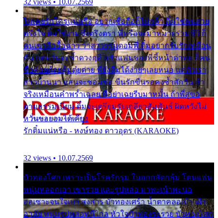
32 views • 10.07.2569
ไม่เคยรักใครแน่หรือ อยากเชื่อถือก็ไม่กล้า ติ๋มใช่คนสวย
ตรึงใจ ติ๋มใช่งามซึ้งตรึงตรา พี่หรือจะมาหมายร่วมชีวี ก็
คนเขาลืออื้อฉาว ว่าสาวๆรุมตอมพี่ ติ๋มอยากรับรักเหมือน
กัน แต่หวั่นจะช้ำดวงฤดี กลัวแฟนของพี่ชี้หน้าด่าทอ ก็คน
ชื่อต๋อยต้อยตุ้มตุ๋ยต่าย พี่ยังลืมได้ง่ายๆเลยหนอ แค่ตัวเรา
สาวบ้านนา แสนจะซอมซ่อ ขืนรักขืนรอคงช้ำสักวัน ถ้า
จริงเหมือนคำพร่ำเฉลย พี่อย่าเฉยรีบมาหมั้น ถ้าพี่สู่ขอ
ตามธรรมเนียม ติ๋มจะเตรียมรับเกลียวสัมพันธ์ ผิดหวังไม่
หวั่นขอยอมได้เคียง
รักติ๋มแน่หรือ - หงษ์ทอง ดาวอุดร (KARAOKE)
32 views • 10.07.2569
บัวทองโศก เพราะเป็นโรครักรุม ในอกกลัดกลุ้ม โดนแฟน
หนุ่มหลอกเอา เขารวย และรูปหล่อ มาพะเน้าพะนอ
ออเซาะจนใจเบา สงสาร บัวทองเศร้า น้ำตาคลอเบ้า เฝ้า
อาลัย หนุ่มรูปหล่อหนีไกล หัวใจบัวทองระรวย บัวทองโศก