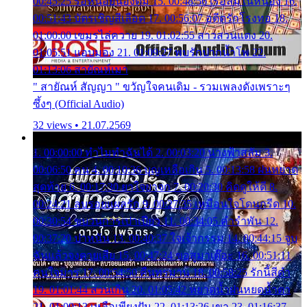
00:45:25 รอหน่อยน้องติ๋ม 15. 00:48:56 เรือล่มในหนอง 16.
00:51:43 บัตรเชิญสีเลือด 17. 00:56:07 อดีตรักโรงทอ 18.
01:00:00 เขมรไล่ควาย 19. 01:02:55 สาวสวนแตง 20.
01:05:51 แอบมอง 21. 01:09:27 พบรักปากน้ำโพ 22.
01:13:06 สายัณห์เมา
" สายัณห์ สัญญา " ขวัญใจคนเดิม - รวมเพลงดังเพราะๆ
ซึ้งๆ (Official Audio)
32 views • 21.07.2569
1. 00:00:00 ทำไมทำฉันได้ 2. 00:03:20 นางฟ้าสลัม 3.
00:06:50 คน 4. 00:10:36 บุญเหลือเกิน 5. 00:13:58 ฝนหยาด
สุดท้าย 6. 00:17:30 ยาใจยาจก 7. 00:20:30 คิดดูให้ดี 8.
00:24:21 ลบรอยแผลรัก 9. 00:27:35 เหมือนใจโดนกรีด 10.
00:30:54 ขบวนการเปาเปียว 11. 00:34:05 คำรำพัน 12.
00:37:20 ปาหนัน 13. 00:40:37 ใจเจ้ากรรม 14. 00:44:15 จูบ
ฉันแล้วจงตายเสีย 15. 00:47:24 ขอสูมาเต๊อะ 16. 00:51:11
คนใจมาร 17. 00:54:50 คืนทรมาน 18. 00:58:25 รักนี้สีดำ
19. 01:01:44 ส่วนเกิน 20. 01:05:42 หยาดน้ำฝนหยดน้ำตา
21. 01:09:13 เหลือเพียงฝัน 22. 01:13:26 เขา 23. 01:16:37