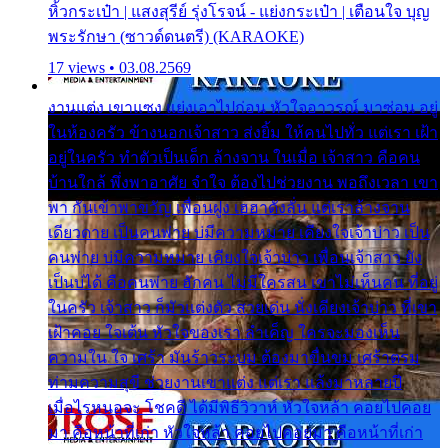
หิ้วกระเป๋า | แสงสุรีย์ รุ่งโรจน์ - แย่งกระเป๋า | เตือนใจ บุญ
พระรักษา (ซาวด์ดนตรี) (KARAOKE)
17 views • 03.08.2569
งานแต่ง เขาแซง แย่งเอาไปก่อน หัวใจอาวรณ์ มาซ่อน อยู่
ในห้องครัว ข้างนอกเจ้าสาว ส่งยิ้ม ให้คนไปทั่ว แต่เรา เฝ้า
อยู่ในครัว ทำตัวเป็นเด็ก ล้างจาน ในเมื่อ เจ้าสาว คือคน
บ้านใกล้ พึ่งพาอาศัย จำใจ ต้องไปช่วยงาน พอถึงเวลา เขา
พา กันเข้าพาขวัญ เพื่อนฝูง เฮฮาดังลั่น แต่เราล้างจาน
เดียวดาย เป็นคนพ่าย บ่มีความหมาย เคียงใจเจ้าบ่าว เป็น
คนพ่าย บ่มีความหมาย เคียงใจเจ้าบ่าว เพื่อนเจ้าสาว ยัง
เป็นบ่ได้ คือคนพ่าย ฮักคน ไม่มีใครสน เขาไม่เห็นคน ที่อยู่
ในครัว เจ้าสาว ก็มัวแต่งตัว สวยเด่น นั่งเคียงเจ้าบ่าว ที่เขา
เฝ้าคอย ใจเต้น หัวใจของเรา ลำเค็ญ ใครจะมองเห็น
ความใน ใจ เศร้า มันร้าวระบม ต้องมาขื่นขม เศร้าตรม
ท่ามความสุขี ช่วยงานเขาแต่ง แต่เรา แล้งมาหลายปี
เมื่อไรหนอจะ โชคดี ได้มีพิธีวิวาห์ หัวใจหล้า คอยไปคอย
มา คือหน้าที่เก่า หัวใจหล้า คอยไปคอยมา คือหน้าที่เก่า