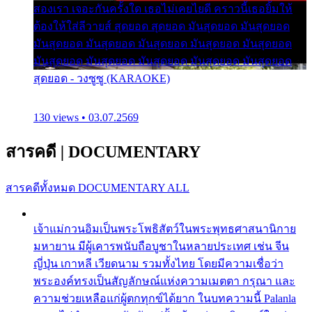
สองเรา เจอะกันครั้งใด เธอไม่เคยไยดี คราวนี้เธอยิ้มให้
ต้องให้ใส่ลีวายส์ สุดยอด สุดยอด มันสุดยอด มันสุดยอด
มันสุดยอด มันสุดยอด มันสุดยอด มันสุดยอด มันสุดยอด
มันสุดยอด มันสุดยอด มันสุดยอด มันสุดยอด มันสุดยอด
สุดยอด - วงซูซู (KARAOKE)
130 views • 03.07.2569
สารคดี
|
DOCUMENTARY
สารคดีทั้งหมด
DOCUMENTARY ALL
เจ้าแม่กวนอิมเป็นพระโพธิสัตว์ในพระพุทธศาสนานิกาย
มหายาน มีผู้เคารพนับถือบูชาในหลายประเทศ เช่น จีน
ญี่ปุ่น เกาหลี เวียดนาม รวมทั้งไทย โดยมีความเชื่อว่า
พระองค์ทรงเป็นสัญลักษณ์แห่งความเมตตา กรุณา และ
ความช่วยเหลือแก่ผู้ตกทุกข์ได้ยาก ในบทความนี้ Palanla