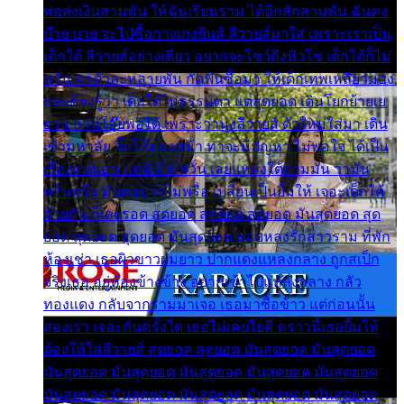
พ่อส่งเงินสามพัน ให้ฉันเรียนราม ได้อีกสักสามพัน ฉันคง
บ๊าย บาย จะไปซื้อกางเกงยีนส์ ลีวายส์มาใส่ เพราะเราเป็น
เด็กใต้ ลีวายส์อย่างเดียว อยากจะโชว์ถึงหิวโซ เด็กใต้ก็ไม่
หวั่น ตกตัวละหลายพัน กัดฟันซื้อมา ให้เด็กเทพเหลียวมอง
และต้องรู้ว่า เด็กใต้ไม่ธรรมดา แต่สุดยอด เดินโยกย้ายเย
ยวน กวนโอ๊ยพอได้ เพราะว่านุ่งลีวายส์ ตัวใหม่ใส่มา เดิน
เข้ามหาลัย จิ๊กโก๊มองหน้า ท่าจะมีปัญหา ไม่พอใจ ได้เป็น
เรื่องแน่นอน แต่ฉันไม่หวั่น เลยแหลงใต้ถามมัน ว่ามัน
พรั่นพรือ มันตอบว่าไม่พรื่อ เปลี่ยนเป็นยิ้มให้ เจอะเด็กใต้
ด้วยกัน ก็เลยรอด สุดยอด สุดยอด สุดยอด มันสุดยอด สุด
ยอด สุดยอด สุดยอด มันสุดยอด แอบหลงรักสาวราม ที่พัก
ห้องเช่า เธอผิวขาวผมยาว ปากแดงแหลงกลาง ถูกสเป็ก
จริงเธอ อยู่ห้องข้างข้าง อยากเข้าไปแหลงกลาง กลัว
ทองแดง กลับจากรามมาเจอ เธอมาซื้อข้าว แต่ก่อนนั้น
สองเรา เจอะกันครั้งใด เธอไม่เคยไยดี คราวนี้เธอยิ้มให้
ต้องให้ใส่ลีวายส์ สุดยอด สุดยอด มันสุดยอด มันสุดยอด
มันสุดยอด มันสุดยอด มันสุดยอด มันสุดยอด มันสุดยอด
มันสุดยอด มันสุดยอด มันสุดยอด มันสุดยอด มันสุดยอด