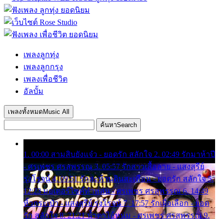
เพลงลูกทุ่ง
เพลงลูกกรุง
เพลงเพื่อชีวิต
อัลบั้ม
เพลงทั้งหมด
Music All
ค้นหา
Search
1. 00:00 สามสิบยังแจ๋ว - ยอดรัก สลักใจ 2. 02:49 รักมาห้าปี
- ศรเพชร ศรสุพรรณ 3. 05:57 รักสาวเสื้อลาย - แสงสุรีย์
รุ่งโรจน์ 4. 09:51 รักสะท้านดินสะเทือน - ยอดรัก สลักใจ 5.
12:23 มอเตอร์ไซค์ทำหล่น - ศรเพชร ศรสุพรรณ 6. 14:49
หิ้วกระเป๋า - แสงสุรีย์ รุ่งโรจน์ 7. 17:57 รักเผื่อเลือก - ยอด
รัก สลักใจ 8. 21:21 น้ำตาไอ้หนุ่ม - ศรเพชร ศรสุพรรณ 9.