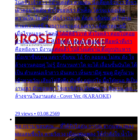
ในครัว เจ้าสาว ก็มัวแต่งตัว สวยเด่น นั่งเคียงเจ้าบ่าว ที่เขา
เฝ้าคอย ใจเต้น หัวใจของเรา ลำเค็ญ ใครจะมองเห็น
ความใน ใจ เศร้า มันร้าวระบม ต้องมาขื่นขม เศร้าตรม
ท่ามความสุขี ช่วยงานเขาแต่ง แต่เรา แล้งมาหลายปี
เมื่อไรหนอจะ โชคดี ได้มีพิธีวิวาห์ หัวใจหล้า คอยไปคอย
มา คือหน้าที่เก่า หัวใจหล้า คอยไปคอยมา คือหน้าที่เก่า
คือหยังเขา มีงานแต่งแล้ว ไปล้างแต่จาน ดั่งถูกประหาร
เมื่อเขาชื่นบาน แต่เราขื่นขม โอ้ รัก ลอยลม ไม่สม ดัง ใจ
ล้างจานคอยคู่ ไม่รู้ อีกนานเท่าใด จะได้ เลื่อนขั้นบันได ได้
เป็น ตำแหน่งเจ้าสาว มันเหงา เห็นเขามีคู่ ซมดู มีคู่ก็ม่วน
เข้าพาขวัญ เสียงโห่ตึงตึง มันซึ้ง อยู่แก่ใจ มื้อใด๋หนอ สิเป็น
งานเฮา มัวซอยเขา ใจเฮาซิด้าน มันทรมาน จับจาน เอย…
ล้างจานในงานแต่ง - Cover Ver. (KARAOKE)
29 views • 03.08.2569
ขอ กราบ ขอบคุณ.... ที่ได้รับไออุ่น การุณ จากแฟน เพลง
ผมแสนชื่นใจ หายวังเวง เมื่อแฟนเพลง ให้กำลังใจ น้ำใจ