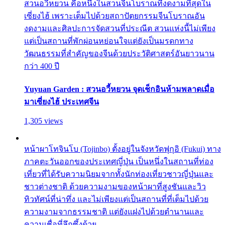
สวนอวี้หยวน คือหนึ่งในสวนจีนโบราณที่งดงามที่สุดใน
เซี่ยงไฮ้ เพราะเต็มไปด้วยสถาปัตยกรรมจีนโบราณอัน
งดงามและศิลปะการจัดสวนที่ประณีต สวนแห่งนี้ไม่เพียง
แต่เป็นสถานที่พักผ่อนหย่อนใจแต่ยังเป็นมรดกทาง
วัฒนธรรมที่สำคัญของจีนด้วยประวัติศาสตร์อันยาวนาน
กว่า 400 ปี
Yuyuan Garden : สวนอวี้หยวน จุดเช็กอินห้ามพลาดเมื่อ
มาเซี่ยงไฮ้ ประเทศจีน
1,305 views
หน้าผาโทจินโบ (Tojinbo) ตั้งอยู่ในจังหวัดฟุกุอิ (Fukui) ทาง
ภาคตะวันออกของประเทศญี่ปุ่น เป็นหนึ่งในสถานที่ท่อง
เที่ยวที่ได้รับความนิยมจากทั้งนักท่องเที่ยวชาวญี่ปุ่นและ
ชาวต่างชาติ ด้วยความงามของหน้าผาที่สูงชันและวิว
ทิวทัศน์ที่น่าทึ่ง และไม่เพียงแต่เป็นสถานที่ที่เต็มไปด้วย
ความงามจากธรรมชาติ แต่ยังแฝงไปด้วยตำนานและ
ความเชื่อที่ลึกซึ้งด้วย