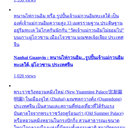
หนานไห่กวนอิม หรือ รูปปั้นเจ้าแม่กวนอิมทะเลใต้ เป็น
องค์เจ้าแม่กวนอิมความสูง 33 เมตรรวมฐาน ประดิษฐาน
อยู่ริมทะเล ไม่ไกลกันนักกับ “วัดเจ้าแม่กวนอิมไม่ยอมไป”
บนเกาะผู่โถวซาน เมืองโจวซาน มณฑลเจ้อเจียง ประเทศ
จีน
Nanhai Guanyin : หนานไห่กวนอิม...รูปปั้นเจ้าแม่กวนอิม
ทะเลใต้, ผู่โถวซาน ประเทศจีน
1,026 views
พระราชวังหยวนหมิงใหม่ (New Yuanming Palace/宮新園
明園) ในเมืองจูไห่ (Zhuhai) มณฑลกวางตุ้ง (Quangdong)
ประเทศจีน เป็นสวนและสถานที่ท่องเที่ยวที่ได้รับแรง
บันดาลใจจากพระราชวังฤดูร้อนเก่า (Old Summer Palace)
หรือหยวนหมิงหยวนในกรุงปักกิ่ง สวนสาธารณะขนาด
ใหญ่ใจกลางเมืองแห่งนี้มีครบทั้งธรรมชาติ สถาปัตยกรรม