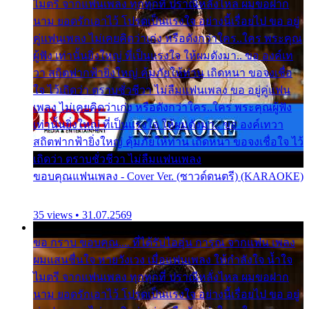
ไมตรี จากแฟนเพลง ทุกทุกที่ ปราณีหลั่งไหล ผมขอฝาก
นาม ยอดรักเอาไว้ โปรดเป็นแรงใจ อย่างนี้เรื่อยไป ขอ อยู่
คู่แฟนเพลง ไม่เคยคิดว่าเก่ง หรือดังกว่าใคร..ใคร พระคุณ
ผู้ฟัง เท่านั้นยิ่งใหญ่ ที่เป็นแรงใจ ให้ผมดังมา.. ขอ องค์เท
วา สถิตฟากฟ้ายิ่งใหญ่ คุ้มภัยให้ท่าน เถิดหนา ขอจงเชื่อ
ใจ ไว้เถิดว่า ตราบชั่วชีวา ไม่ลืมแฟนเพลง ขอ อยู่คู่แฟน
เพลง ไม่เคยคิดว่าเก่ง หรือดังกว่าใคร..ใคร พระคุณผู้ฟัง
เท่านั้นยิ่งใหญ่ ที่เป็นแรงใจ ให้ผมดังมา.. ขอ องค์เทวา
สถิตฟากฟ้ายิ่งใหญ่ คุ้มภัยให้ท่าน เถิดหนา ขอจงเชื่อใจ ไว้
เถิดว่า ตราบชั่วชีวา ไม่ลืมแฟนเพลง
ขอบคุณแฟนเพลง - Cover Ver. (ซาวด์ดนตรี) (KARAOKE)
35 views • 31.07.2569
ขอ กราบ ขอบคุณ.... ที่ได้รับไออุ่น การุณ จากแฟน เพลง
ผมแสนชื่นใจ หายวังเวง เมื่อแฟนเพลง ให้กำลังใจ น้ำใจ
ไมตรี จากแฟนเพลง ทุกทุกที่ ปราณีหลั่งไหล ผมขอฝาก
นาม ยอดรักเอาไว้ โปรดเป็นแรงใจ อย่างนี้เรื่อยไป ขอ อยู่