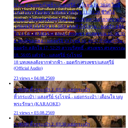
24:27 สามเณรกำพร้า - แสงสุรีย์ รุ่งโรจน์ 10. 28:08 ไม่มี
เวลาไปหาเมียน้อย - ยอดรัก สลักใจ 11. 31:29 ชีวิตไอ้
ธรรม - ศรเพชร ศรสุพรรณ 12. 35:26 ทหารอากาศขาดรัก
- แสงสุรีย์ รุ่งโรจน์ 13. 39:01 คนหัวใจโทรม - ยอดรัก สลัก
ใจ 14. 42:49 ไอ้หวังตายแน่ - ศรเพชร ศรสุพรรณ 15. 46:35
ธาตุแท้ของเธอ - แสงสุรีย์ รุ่งโรจน์ 16. 49:57 กำนันกำใน -
ยอดรัก สลักใจ 17. 52:29 สาวบริสุทธิ์ - ศรเพชร ศรสุพรรณ
18. 56:05 แต๋วจ๋า - แสงสุรีย์ รุ่งโรจน์
18 บทเพลงดังจากฟากฟ้า - ยอดรัก/ศรเพชร/แสงสุรีย์
(Official Audio)
23 views • 04.08.2569
1. 00:00 หิ้วกระเป๋า 2. 03:30 แย่งกระเป๋า
หิ้วกระเป๋า | แสงสุรีย์ รุ่งโรจน์ - แย่งกระเป๋า | เตือนใจ บุญ
พระรักษา (KARAOKE)
21 views • 03.08.2569
1. 00:00 หิ้วกระเป๋า 2. 03:30 แย่งกระเป๋า