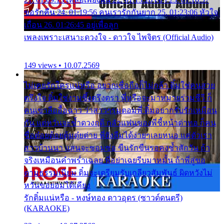
ขอรักคืน 24. 01:19:56 คนเรารักกันยาก 25. 01:23:06 หัวใจ
เถื่อน 26. 01:26:45 อยู่เพื่อลูก
เพลงเพราะเสนาะดวงใจ - ดาวใจ ไพจิตร (Official Audio)
149 views • 10.07.2569
ไม่เคยรักใครแน่หรือ อยากเชื่อถือก็ไม่กล้า ติ๋มใช่คนสวย
ตรึงใจ ติ๋มใช่งามซึ้งตรึงตรา พี่หรือจะมาหมายร่วมชีวี ก็
คนเขาลืออื้อฉาว ว่าสาวๆรุมตอมพี่ ติ๋มอยากรับรักเหมือน
กัน แต่หวั่นจะช้ำดวงฤดี กลัวแฟนของพี่ชี้หน้าด่าทอ ก็คน
ชื่อต๋อยต้อยตุ้มตุ๋ยต่าย พี่ยังลืมได้ง่ายๆเลยหนอ แค่ตัวเรา
สาวบ้านนา แสนจะซอมซ่อ ขืนรักขืนรอคงช้ำสักวัน ถ้า
จริงเหมือนคำพร่ำเฉลย พี่อย่าเฉยรีบมาหมั้น ถ้าพี่สู่ขอ
ตามธรรมเนียม ติ๋มจะเตรียมรับเกลียวสัมพันธ์ ผิดหวังไม่
หวั่นขอยอมได้เคียง
รักติ๋มแน่หรือ - หงษ์ทอง ดาวอุดร (ซาวด์ดนตรี)
(KARAOKE)