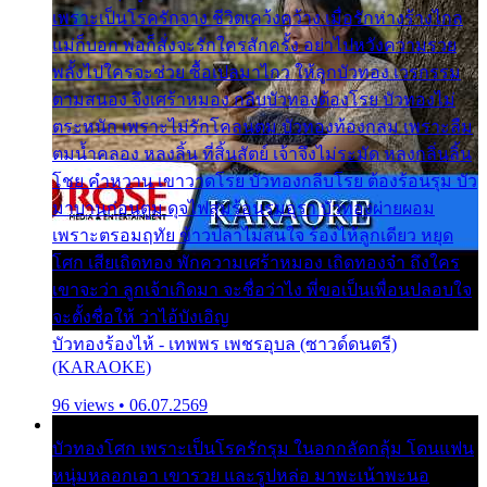
เพราะเป็นโรครักจาง ชีวิตเคว้งคว้าง เมื่อรักห่างร้างไกล
แม่ก็บอก พ่อก็สั่งจะรักใครสักครั้ง อย่าไปหวังความรวย
พลั้งไปใครจะช่วย ซื้อเปลมาไกว ให้ลูกบัวทอง เวรกรรม
ตามสนอง จึงเศร้าหมอง กลีบบัวทองต้องโรย บัวทองไม่
ตระหนัก เพราะไม่รักโคลนตม บัวทองท้องกลม เพราะลืม
ตมน้ำคลอง หลงลิ้น ที่สิ้นสัตย์ เจ้าจึงไม่ระมัด หลงกลิ่นลิ้น
โชย คำหวาน เขาวาดโรย บัวทองกลีบโรย ต้องร้อนรุม บัว
มาบานก่อนตูม ดุจไฟสุมร้อนรุมอุรา บัวทองผ่ายผอม
เพราะตรอมฤทัย ข้าวปลาไม่สนใจ ร้องไห้ลูกเดียว หยุด
โศก เสียเถิดทอง พักความเศร้าหมอง เถิดทองจ๋า ถึงใคร
เขาจะว่า ลูกเจ้าเกิดมา จะชื่อว่าไง พี่ขอเป็นเพื่อนปลอบใจ
จะตั้งชื่อให้ ว่าไอ้บังเอิญ
บัวทองร้องไห้ - เทพพร เพชรอุบล (ซาวด์ดนตรี)
(KARAOKE)
96 views • 06.07.2569
บัวทองโศก เพราะเป็นโรครักรุม ในอกกลัดกลุ้ม โดนแฟน
หนุ่มหลอกเอา เขารวย และรูปหล่อ มาพะเน้าพะนอ