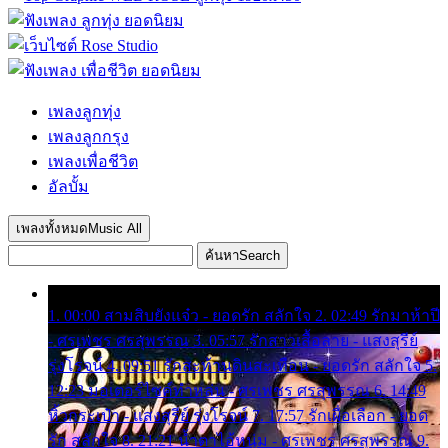
เพลงลูกทุ่ง
เพลงลูกกรุง
เพลงเพื่อชีวิต
อัลบั้ม
เพลงทั้งหมด
Music All
ค้นหา
Search
1. 00:00 สามสิบยังแจ๋ว - ยอดรัก สลักใจ 2. 02:49 รักมาห้าปี
- ศรเพชร ศรสุพรรณ 3. 05:57 รักสาวเสื้อลาย - แสงสุรีย์
รุ่งโรจน์ 4. 09:51 รักสะท้านดินสะเทือน - ยอดรัก สลักใจ 5.
12:23 มอเตอร์ไซค์ทำหล่น - ศรเพชร ศรสุพรรณ 6. 14:49
หิ้วกระเป๋า - แสงสุรีย์ รุ่งโรจน์ 7. 17:57 รักเผื่อเลือก - ยอด
รัก สลักใจ 8. 21:21 น้ำตาไอ้หนุ่ม - ศรเพชร ศรสุพรรณ 9.