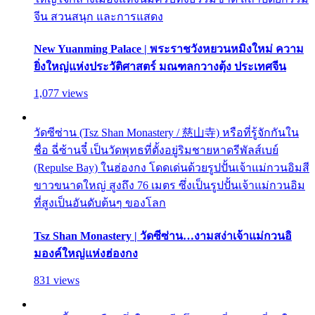
จีน สวนสนุก และการแสดง
New Yuanming Palace | พระราชวังหยวนหมิงใหม่ ความ
ยิ่งใหญ่แห่งประวัติศาสตร์ มณฑลกวางตุ้ง ประเทศจีน
1,077 views
วัดซีซ่าน (Tsz Shan Monastery / 慈山寺) หรือที่รู้จักกันใน
ชื่อ ฉี่ซ้านจี๋ เป็นวัดพุทธที่ตั้งอยู่ริมชายหาดรีพัลส์เบย์
(Repulse Bay) ในฮ่องกง โดดเด่นด้วยรูปปั้นเจ้าแม่กวนอิมสี
ขาวขนาดใหญ่ สูงถึง 76 เมตร ซึ่งเป็นรูปปั้นเจ้าแม่กวนอิม
ที่สูงเป็นอันดับต้นๆ ของโลก
Tsz Shan Monastery | วัดซีซ่าน…งามสง่าเจ้าแม่กวนอิ
มองค์ใหญ่แห่งฮ่องกง
831 views