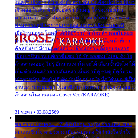
ในครัว เจ้าสาว ก็มัวแต่งตัว สวยเด่น นั่งเคียงเจ้าบ่าว ที่เขา
เฝ้าคอย ใจเต้น หัวใจของเรา ลำเค็ญ ใครจะมองเห็น
ความใน ใจ เศร้า มันร้าวระบม ต้องมาขื่นขม เศร้าตรม
ท่ามความสุขี ช่วยงานเขาแต่ง แต่เรา แล้งมาหลายปี
เมื่อไรหนอจะ โชคดี ได้มีพิธีวิวาห์ หัวใจหล้า คอยไปคอย
มา คือหน้าที่เก่า หัวใจหล้า คอยไปคอยมา คือหน้าที่เก่า
คือหยังเขา มีงานแต่งแล้ว ไปล้างแต่จาน ดั่งถูกประหาร
เมื่อเขาชื่นบาน แต่เราขื่นขม โอ้ รัก ลอยลม ไม่สม ดัง ใจ
ล้างจานคอยคู่ ไม่รู้ อีกนานเท่าใด จะได้ เลื่อนขั้นบันได ได้
เป็น ตำแหน่งเจ้าสาว มันเหงา เห็นเขามีคู่ ซมดู มีคู่ก็ม่วน
เข้าพาขวัญ เสียงโห่ตึงตึง มันซึ้ง อยู่แก่ใจ มื้อใด๋หนอ สิเป็น
งานเฮา มัวซอยเขา ใจเฮาซิด้าน มันทรมาน จับจาน เอย…
ล้างจานในงานแต่ง - Cover Ver. (KARAOKE)
31 views • 03.08.2569
ขอ กราบ ขอบคุณ.... ที่ได้รับไออุ่น การุณ จากแฟน เพลง
ผมแสนชื่นใจ หายวังเวง เมื่อแฟนเพลง ให้กำลังใจ น้ำใจ