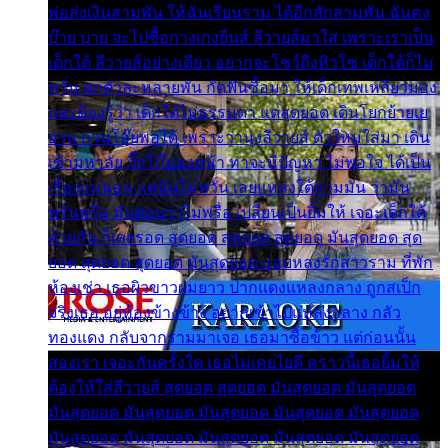
พ่อส่งเงินสามพัน ให้ฉันเรียนราม ได้อีกสักสามพัน ฉันคง
บ๊าย บาย จะไปซื้อกางเกงยีนส์ ลีวายส์มาใส่ เพราะเราเป็น
เด็กใต้ ลีวายส์อย่างเดียว อยากจะโชว์ถึงหิวโซ เด็กใต้ก็ไม่
หวั่น ตกตัวละหลายพัน กัดฟันซื้อมา ให้เด็กเทพเหลียวมอง
และต้องรู้ว่า เด็กใต้ไม่ธรรมดา แต่สุดยอด เดินโยกย้ายเย
ยวน กวนโอ๊ยพอได้ เพราะว่านุ่งลีวายส์ ตัวใหม่ใส่มา เดิน
เข้ามหาลัย จิ๊กโก๊มองหน้า ท่าจะมีปัญหา ไม่พอใจ ได้เป็น
เรื่องแน่นอน แต่ฉันไม่หวั่น เลยแหลงใต้ถามมัน ว่ามัน
พรั่นพรือ มันตอบว่าไม่พรื่อ เปลี่ยนเป็นยิ้มให้ เจอะเด็กใต้
ด้วยกัน ก็เลยรอด สุดยอด สุดยอด สุดยอด มันสุดยอด สุด
ยอด สุดยอด สุดยอด มันสุดยอด แอบหลงรักสาวราม ที่พัก
ห้องเช่า เธอผิวขาวผมยาว ปากแดงแหลงกลาง ถูกสเป็ก
จริงเธอ อยู่ห้องข้างข้าง อยากเข้าไปแหลงกลาง กลัว
ทองแดง กลับจากรามมาเจอ เธอมาซื้อข้าว แต่ก่อนนั้น
สองเรา เจอะกันครั้งใด เธอไม่เคยไยดี คราวนี้เธอยิ้มให้
ต้องให้ใส่ลีวายส์ สุดยอด สุดยอด มันสุดยอด มันสุดยอด
มันสุดยอด มันสุดยอด มันสุดยอด มันสุดยอด มันสุดยอด
มันสุดยอด มันสุดยอด มันสุดยอด มันสุดยอด มันสุดยอด