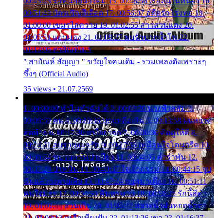
00:45:25 รอหน่อยน้องติ๋ม 15. 00:48:56 เรือล่มในหนอง 16.
00:51:43 บัตรเชิญสีเลือด 17. 00:56:07 อดีตรักโรงทอ 18.
01:00:00 เขมรไล่ควาย 19. 01:02:55 สาวสวนแตง 20.
01:05:51 แอบมอง 21. 01:09:27 พบรักปากน้ำโพ 22.
01:13:06 สายัณห์เมา
" สายัณห์ สัญญา " ขวัญใจคนเดิม - รวมเพลงดังเพราะๆ
ซึ้งๆ (Official Audio)
35 views • 21.07.2569
1. 00:00:00 ทำไมทำฉันได้ 2. 00:03:20 นางฟ้าสลัม 3.
00:06:50 คน 4. 00:10:36 บุญเหลือเกิน 5. 00:13:58 ฝนหยาด
สุดท้าย 6. 00:17:30 ยาใจยาจก 7. 00:20:30 คิดดูให้ดี 8.
00:24:21 ลบรอยแผลรัก 9. 00:27:35 เหมือนใจโดนกรีด 10.
00:30:54 ขบวนการเปาเปียว 11. 00:34:05 คำรำพัน 12.
00:37:20 ปาหนัน 13. 00:40:37 ใจเจ้ากรรม 14. 00:44:15 จูบ
ฉันแล้วจงตายเสีย 15. 00:47:24 ขอสูมาเต๊อะ 16. 00:51:11
คนใจมาร 17. 00:54:50 คืนทรมาน 18. 00:58:25 รักนี้สีดำ
19. 01:01:44 ส่วนเกิน 20. 01:05:42 หยาดน้ำฝนหยดน้ำตา
21. 01:09:13 เหลือเพียงฝัน 22. 01:13:26 เขา 23. 01:16:37