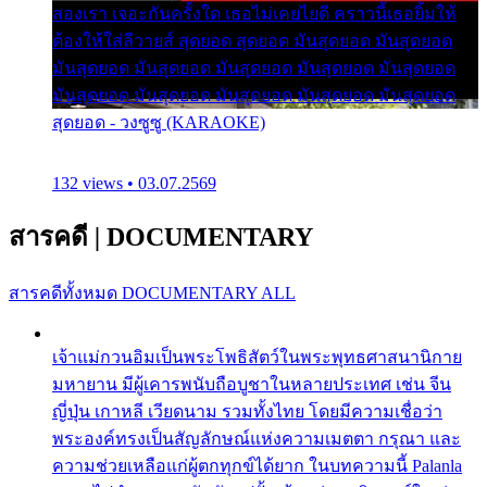
สองเรา เจอะกันครั้งใด เธอไม่เคยไยดี คราวนี้เธอยิ้มให้
ต้องให้ใส่ลีวายส์ สุดยอด สุดยอด มันสุดยอด มันสุดยอด
มันสุดยอด มันสุดยอด มันสุดยอด มันสุดยอด มันสุดยอด
มันสุดยอด มันสุดยอด มันสุดยอด มันสุดยอด มันสุดยอด
สุดยอด - วงซูซู (KARAOKE)
132 views • 03.07.2569
สารคดี
|
DOCUMENTARY
สารคดีทั้งหมด
DOCUMENTARY ALL
เจ้าแม่กวนอิมเป็นพระโพธิสัตว์ในพระพุทธศาสนานิกาย
มหายาน มีผู้เคารพนับถือบูชาในหลายประเทศ เช่น จีน
ญี่ปุ่น เกาหลี เวียดนาม รวมทั้งไทย โดยมีความเชื่อว่า
พระองค์ทรงเป็นสัญลักษณ์แห่งความเมตตา กรุณา และ
ความช่วยเหลือแก่ผู้ตกทุกข์ได้ยาก ในบทความนี้ Palanla