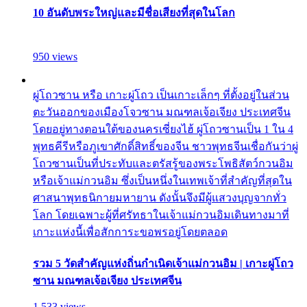
10 อันดับพระใหญ่และมีชื่อเสียงที่สุดในโลก
950 views
ผู่โถวซาน หรือ เกาะผู่โถว เป็นเกาะเล็กๆ ที่ตั้งอยู่ในส่วน
ตะวันออกของเมืองโจวซาน มณฑลเจ้อเจียง ประเทศจีน
โดยอยู่ทางตอนใต้ของนครเซี่ยงไฮ้ ผู่โถวซานเป็น 1 ใน 4
พุทธคีรีหรือภูเขาศักดิ์สิทธิ์ของจีน ชาวพุทธจีนเชื่อกันว่าผู่
โถวซานเป็นที่ประทับและตรัสรู้ของพระโพธิสัตว์กวนอิม
หรือเจ้าแม่กวนอิม ซึ่งเป็นหนึ่งในเทพเจ้าที่สำคัญที่สุดใน
ศาสนาพุทธนิกายมหายาน ดังนั้นจึงมีผู้แสวงบุญจากทั่ว
โลก โดยเฉพาะผู้ที่ศรัทธาในเจ้าแม่กวนอิมเดินทางมาที่
เกาะแห่งนี้เพื่อสักการะขอพรอยู่โดยตลอด
รวม 5 วัดสำคัญแห่งถิ่นกำเนิดเจ้าแม่กวนอิม | เกาะผู่โถว
ซาน มณฑลเจ้อเจียง ประเทศจีน
1,533 views