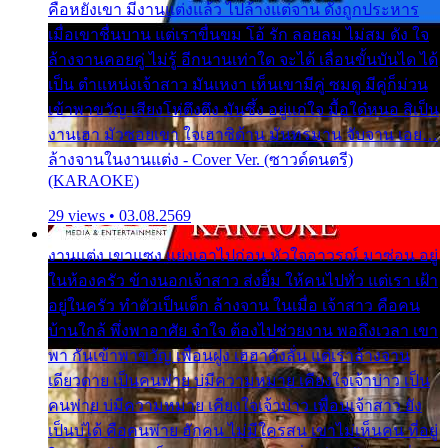
คือหยังเขา มีงานแต่งแล้ว ไปล้างแต่จาน ดั่งถูกประหาร
เมื่อเขาชื่นบาน แต่เราขื่นขม โอ้ รัก ลอยลม ไม่สม ดัง ใจ
ล้างจานคอยคู่ ไม่รู้ อีกนานเท่าใด จะได้ เลื่อนขั้นบันได ได้
เป็น ตำแหน่งเจ้าสาว มันเหงา เห็นเขามีคู่ ซมดู มีคู่ก็ม่วน
เข้าพาขวัญ เสียงโห่ตึงตึง มันซึ้ง อยู่แก่ใจ มื้อใด๋หนอ สิเป็น
งานเฮา มัวซอยเขา ใจเฮาซิด้าน มันทรมาน จับจาน เอย…
ล้างจานในงานแต่ง - Cover Ver. (ซาวด์ดนตรี)
(KARAOKE)
29 views • 03.08.2569
งานแต่ง เขาแซง แย่งเอาไปก่อน หัวใจอาวรณ์ มาซ่อน อยู่
ในห้องครัว ข้างนอกเจ้าสาว ส่งยิ้ม ให้คนไปทั่ว แต่เรา เฝ้า
อยู่ในครัว ทำตัวเป็นเด็ก ล้างจาน ในเมื่อ เจ้าสาว คือคน
บ้านใกล้ พึ่งพาอาศัย จำใจ ต้องไปช่วยงาน พอถึงเวลา เขา
พา กันเข้าพาขวัญ เพื่อนฝูง เฮฮาดังลั่น แต่เราล้างจาน
เดียวดาย เป็นคนพ่าย บ่มีความหมาย เคียงใจเจ้าบ่าว เป็น
คนพ่าย บ่มีความหมาย เคียงใจเจ้าบ่าว เพื่อนเจ้าสาว ยัง
เป็นบ่ได้ คือคนพ่าย ฮักคน ไม่มีใครสน เขาไม่เห็นคน ที่อยู่