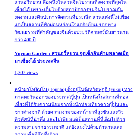
สวนอวี้หยวน คือหนึ่งในสวนจีนโบราณที่งดงามที่สุดใน
เซี่ยงไฮ้ เพราะเต็มไปด้วยสถาปัตยกรรมจีนโบราณอัน
งดงามและศิลปะการจัดสวนที่ประณีต สวนแห่งนี้ไม่เพียง
แต่เป็นสถานที่พักผ่อนหย่อนใจแต่ยังเป็นมรดกทาง
วัฒนธรรมที่สำคัญของจีนด้วยประวัติศาสตร์อันยาวนาน
กว่า 400 ปี
Yuyuan Garden : สวนอวี้หยวน จุดเช็กอินห้ามพลาดเมื่อ
มาเซี่ยงไฮ้ ประเทศจีน
1,307 views
หน้าผาโทจินโบ (Tojinbo) ตั้งอยู่ในจังหวัดฟุกุอิ (Fukui) ทาง
ภาคตะวันออกของประเทศญี่ปุ่น เป็นหนึ่งในสถานที่ท่อง
เที่ยวที่ได้รับความนิยมจากทั้งนักท่องเที่ยวชาวญี่ปุ่นและ
ชาวต่างชาติ ด้วยความงามของหน้าผาที่สูงชันและวิว
ทิวทัศน์ที่น่าทึ่ง และไม่เพียงแต่เป็นสถานที่ที่เต็มไปด้วย
ความงามจากธรรมชาติ แต่ยังแฝงไปด้วยตำนานและ
ความเชื่อที่ลึกซึ้งด้วย