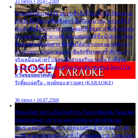
33 views • 10.07.2569
ไม่เคยรักใครแน่หรือ อยากเชื่อถือก็ไม่กล้า ติ๋มใช่คนสวย
ตรึงใจ ติ๋มใช่งามซึ้งตรึงตรา พี่หรือจะมาหมายร่วมชีวี ก็
คนเขาลืออื้อฉาว ว่าสาวๆรุมตอมพี่ ติ๋มอยากรับรักเหมือน
กัน แต่หวั่นจะช้ำดวงฤดี กลัวแฟนของพี่ชี้หน้าด่าทอ ก็คน
ชื่อต๋อยต้อยตุ้มตุ๋ยต่าย พี่ยังลืมได้ง่ายๆเลยหนอ แค่ตัวเรา
สาวบ้านนา แสนจะซอมซ่อ ขืนรักขืนรอคงช้ำสักวัน ถ้า
จริงเหมือนคำพร่ำเฉลย พี่อย่าเฉยรีบมาหมั้น ถ้าพี่สู่ขอ
ตามธรรมเนียม ติ๋มจะเตรียมรับเกลียวสัมพันธ์ ผิดหวังไม่
หวั่นขอยอมได้เคียง
รักติ๋มแน่หรือ - หงษ์ทอง ดาวอุดร (KARAOKE)
36 views • 10.07.2569
บัวทองโศก เพราะเป็นโรครักรุม ในอกกลัดกลุ้ม โดนแฟน
หนุ่มหลอกเอา เขารวย และรูปหล่อ มาพะเน้าพะนอ
ออเซาะจนใจเบา สงสาร บัวทองเศร้า น้ำตาคลอเบ้า เฝ้า
อาลัย หนุ่มรูปหล่อหนีไกล หัวใจบัวทองระรวย บัวทองโศก