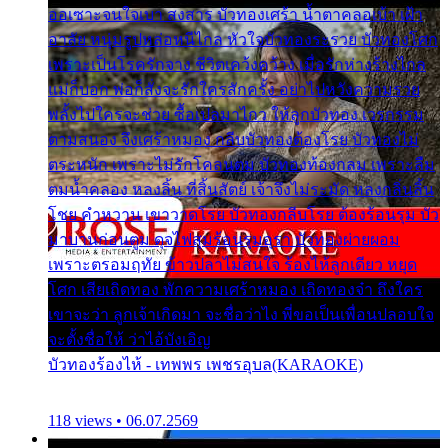
ออเซาะจนใจเบา สงสาร บัวทองเศร้า น้ำตาคลอเบ้า เฝ้า
อาลัย หนุ่มรูปหล่อหนีไกล หัวใจบัวทองระรวย บัวทองโศก
เพราะเป็นโรครักจาง ชีวิตเคว้งคว้าง เมื่อรักห่างร้างไกล
แม่ก็บอก พ่อก็สั่งจะรักใครสักครั้ง อย่าไปหวังความรวย
พลั้งไปใครจะช่วย ซื้อเปลมาไกว ให้ลูกบัวทอง เวรกรรม
ตามสนอง จึงเศร้าหมอง กลีบบัวทองต้องโรย บัวทองไม่
ตระหนัก เพราะไม่รักโคลนตม บัวทองท้องกลม เพราะลืม
ตมน้ำคลอง หลงลิ้น ที่สิ้นสัตย์ เจ้าจึงไม่ระมัด หลงกลิ่นลิ้น
โชย คำหวาน เขาวาดโรย บัวทองกลีบโรย ต้องร้อนรุม บัว
มาบานก่อนตูม ดุจไฟสุมร้อนรุมอุรา บัวทองผ่ายผอม
เพราะตรอมฤทัย ข้าวปลาไม่สนใจ ร้องไห้ลูกเดียว หยุด
โศก เสียเถิดทอง พักความเศร้าหมอง เถิดทองจ๋า ถึงใคร
เขาจะว่า ลูกเจ้าเกิดมา จะชื่อว่าไง พี่ขอเป็นเพื่อนปลอบใจ
จะตั้งชื่อให้ ว่าไอ้บังเอิญ
บัวทองร้องไห้ - เทพพร เพชรอุบล(KARAOKE)
118 views • 06.07.2569