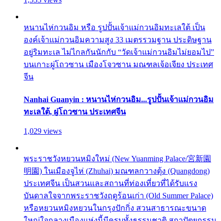
หนานไห่กวนอิม หรือ รูปปั้นเจ้าแม่กวนอิมทะเลใต้ เป็น
องค์เจ้าแม่กวนอิมความสูง 33 เมตรรวมฐาน ประดิษฐาน
อยู่ริมทะเล ไม่ไกลกันนักกับ “วัดเจ้าแม่กวนอิมไม่ยอมไป”
บนเกาะผู่โถวซาน เมืองโจวซาน มณฑลเจ้อเจียง ประเทศ
จีน
Nanhai Guanyin : หนานไห่กวนอิม...รูปปั้นเจ้าแม่กวนอิม
ทะเลใต้, ผู่โถวซาน ประเทศจีน
1,029 views
พระราชวังหยวนหมิงใหม่ (New Yuanming Palace/宮新園
明園) ในเมืองจูไห่ (Zhuhai) มณฑลกวางตุ้ง (Quangdong)
ประเทศจีน เป็นสวนและสถานที่ท่องเที่ยวที่ได้รับแรง
บันดาลใจจากพระราชวังฤดูร้อนเก่า (Old Summer Palace)
หรือหยวนหมิงหยวนในกรุงปักกิ่ง สวนสาธารณะขนาด
ใหญ่ใจกลางเมืองแห่งนี้มีครบทั้งธรรมชาติ สถาปัตยกรรม