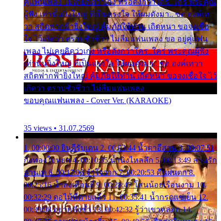
คู่แฟนเพลง ไม่เคยคิดว่าเก่ง หรือดังกว่าใคร..ใคร พระคุณ
ผู้ฟัง เท่านั้นยิ่งใหญ่ ที่เป็นแรงใจ ให้ผมดังมา.. ขอ องค์เท
วา สถิตฟากฟ้ายิ่งใหญ่ คุ้มภัยให้ท่าน เถิดหนา ขอจงเชื่อ
ใจ ไว้เถิดว่า ตราบชั่วชีวา ไม่ลืมแฟนเพลง ขอ อยู่คู่แฟน
เพลง ไม่เคยคิดว่าเก่ง หรือดังกว่าใคร..ใคร พระคุณผู้ฟัง
เท่านั้นยิ่งใหญ่ ที่เป็นแรงใจ ให้ผมดังมา.. ขอ องค์เทวา
สถิตฟากฟ้ายิ่งใหญ่ คุ้มภัยให้ท่าน เถิดหนา ขอจงเชื่อใจ ไว้
เถิดว่า ตราบชั่วชีวา ไม่ลืมแฟนเพลง
ขอบคุณแฟนเพลง - Cover Ver. (KARAOKE)
35 views • 31.07.2569
1. 00:00:00 ยินดีรับเดน 2. 00:03:44 น้ำตาอีสาน 3. 00:07:51
กิ่งทองใบหยก 4. 00:10:35 น้ำนิ่งไหลลึก 5. 00:13:49 ลานรัก
ลานเท 6. 00:17:06 จำใจจาก 7. 00:20:53 คืนฝนตก 8.
00:25:16 น้ำลงเดือนยี่ 9. 00:28:47 โสนน้อยเรือนงาม 10.
00:32:29 ตอไม้ที่ตายแล้ว 11. 00:35:41 น้ำกรดแช่เย็น 12.
00:39:08 อยากฟังซ้ำ 13. 00:42:32 รู้ว่าเขาหลอก 14.