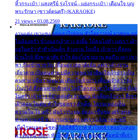
หิ้วกระเป๋า | แสงสุรีย์ รุ่งโรจน์ - แย่งกระเป๋า | เตือนใจ บุญ
พระรักษา (ซาวด์ดนตรี) (KARAOKE)
21 views • 03.08.2569
งานแต่ง เขาแซง แย่งเอาไปก่อน หัวใจอาวรณ์ มาซ่อน อยู่
ในห้องครัว ข้างนอกเจ้าสาว ส่งยิ้ม ให้คนไปทั่ว แต่เรา เฝ้า
อยู่ในครัว ทำตัวเป็นเด็ก ล้างจาน ในเมื่อ เจ้าสาว คือคน
บ้านใกล้ พึ่งพาอาศัย จำใจ ต้องไปช่วยงาน พอถึงเวลา เขา
พา กันเข้าพาขวัญ เพื่อนฝูง เฮฮาดังลั่น แต่เราล้างจาน
เดียวดาย เป็นคนพ่าย บ่มีความหมาย เคียงใจเจ้าบ่าว เป็น
คนพ่าย บ่มีความหมาย เคียงใจเจ้าบ่าว เพื่อนเจ้าสาว ยัง
เป็นบ่ได้ คือคนพ่าย ฮักคน ไม่มีใครสน เขาไม่เห็นคน ที่อยู่
ในครัว เจ้าสาว ก็มัวแต่งตัว สวยเด่น นั่งเคียงเจ้าบ่าว ที่เขา
เฝ้าคอย ใจเต้น หัวใจของเรา ลำเค็ญ ใครจะมองเห็น
ความใน ใจ เศร้า มันร้าวระบม ต้องมาขื่นขม เศร้าตรม
ท่ามความสุขี ช่วยงานเขาแต่ง แต่เรา แล้งมาหลายปี
เมื่อไรหนอจะ โชคดี ได้มีพิธีวิวาห์ หัวใจหล้า คอยไปคอย
มา คือหน้าที่เก่า หัวใจหล้า คอยไปคอยมา คือหน้าที่เก่า