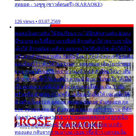
สุดยอด - วงซูซู (ซาวด์ดนตรี) (KARAOKE)
126 views • 03.07.2569
พ่อส่งเงินสามพัน ให้ฉันเรียนราม ได้อีกสักสามพัน ฉันคง
บ๊าย บาย จะไปซื้อกางเกงยีนส์ ลีวายส์มาใส่ เพราะเราเป็น
เด็กใต้ ลีวายส์อย่างเดียว อยากจะโชว์ถึงหิวโซ เด็กใต้ก็ไม่
หวั่น ตกตัวละหลายพัน กัดฟันซื้อมา ให้เด็กเทพเหลียวมอง
และต้องรู้ว่า เด็กใต้ไม่ธรรมดา แต่สุดยอด เดินโยกย้ายเย
ยวน กวนโอ๊ยพอได้ เพราะว่านุ่งลีวายส์ ตัวใหม่ใส่มา เดิน
เข้ามหาลัย จิ๊กโก๊มองหน้า ท่าจะมีปัญหา ไม่พอใจ ได้เป็น
เรื่องแน่นอน แต่ฉันไม่หวั่น เลยแหลงใต้ถามมัน ว่ามัน
พรั่นพรือ มันตอบว่าไม่พรื่อ เปลี่ยนเป็นยิ้มให้ เจอะเด็กใต้
ด้วยกัน ก็เลยรอด สุดยอด สุดยอด สุดยอด มันสุดยอด สุด
ยอด สุดยอด สุดยอด มันสุดยอด แอบหลงรักสาวราม ที่พัก
ห้องเช่า เธอผิวขาวผมยาว ปากแดงแหลงกลาง ถูกสเป็ก
จริงเธอ อยู่ห้องข้างข้าง อยากเข้าไปแหลงกลาง กลัว
ทองแดง กลับจากรามมาเจอ เธอมาซื้อข้าว แต่ก่อนนั้น