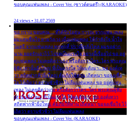
ขอบคุณแฟนเพลง - Cover Ver. (ซาวด์ดนตรี) (KARAOKE)
24 views • 31.07.2569
ขอ กราบ ขอบคุณ.... ที่ได้รับไออุ่น การุณ จากแฟน เพลง
ผมแสนชื่นใจ หายวังเวง เมื่อแฟนเพลง ให้กำลังใจ น้ำใจ
ไมตรี จากแฟนเพลง ทุกทุกที่ ปราณีหลั่งไหล ผมขอฝาก
นาม ยอดรักเอาไว้ โปรดเป็นแรงใจ อย่างนี้เรื่อยไป ขอ อยู่
คู่แฟนเพลง ไม่เคยคิดว่าเก่ง หรือดังกว่าใคร..ใคร พระคุณ
ผู้ฟัง เท่านั้นยิ่งใหญ่ ที่เป็นแรงใจ ให้ผมดังมา.. ขอ องค์เท
วา สถิตฟากฟ้ายิ่งใหญ่ คุ้มภัยให้ท่าน เถิดหนา ขอจงเชื่อ
ใจ ไว้เถิดว่า ตราบชั่วชีวา ไม่ลืมแฟนเพลง ขอ อยู่คู่แฟน
เพลง ไม่เคยคิดว่าเก่ง หรือดังกว่าใคร..ใคร พระคุณผู้ฟัง
เท่านั้นยิ่งใหญ่ ที่เป็นแรงใจ ให้ผมดังมา.. ขอ องค์เทวา
สถิตฟากฟ้ายิ่งใหญ่ คุ้มภัยให้ท่าน เถิดหนา ขอจงเชื่อใจ ไว้
เถิดว่า ตราบชั่วชีวา ไม่ลืมแฟนเพลง
ขอบคุณแฟนเพลง - Cover Ver. (KARAOKE)