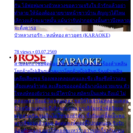
กัน โอ้พ่อพุ่มพวงบัวหลวงขอความจริงใจ ถ้ารักแล้วอย่า
ทำลาย ให้น้องต้องอายขายหน้าชาวบ้าน สัญญาได้ไหม
เลิกวงแล้วจะมาหมั้น แม้นว่ารับปากอย่างนั้นสาวบึงพลาญ
จะตั้งตารอ
บัวหลวงรอรัก - หงษ์ทอง ดาวอุดร (KARAOKE)
78 views • 03.07.2569
สายลมกะโชยพัดต้อง อีสาวหงษ์ทองออกมาร้องลำเพลิน
โยกย้ายไปเสินๆเอ้าละวาโยกย้ายไปเสินๆ ร้องลำเพลิน
เคลียเสียงซอ ร้องเพลงคลอแคนและซึง เสียงซึงห้าวและ
เสียงแคนจ้าวต่อ ละเสียงซอออดอ้ออีนางน้องอวยแขน หัว
ใจหงษ์ทองยังว่าง จะมีใครบ้าง สมัครเป็นแฟน ถึงแม้ ไม่
หล่อเหลา ถึงแม้ ไม่หล่อเหลา ขอให้ใจเจ้าไม่คลอนแคลน
รักเหนียวแน่นละถึงสิจนกะบ่จน นางสิก้มหน้าพ้อสิยอม
ยากฮ่วมกัน จนเงินไม่ใช่ของสำคัญ ซึ้งกันแค่นั้นเป็นพอ
หากพี่ชอบแล้วหนอ ติดต่อหงษ์ทองนี้ไปกอดนอน รับรัก
น้องสักหน่อย อย่าให้คอยละเหว่ว้าอาวรณ์เกี้ยวกันก่อน