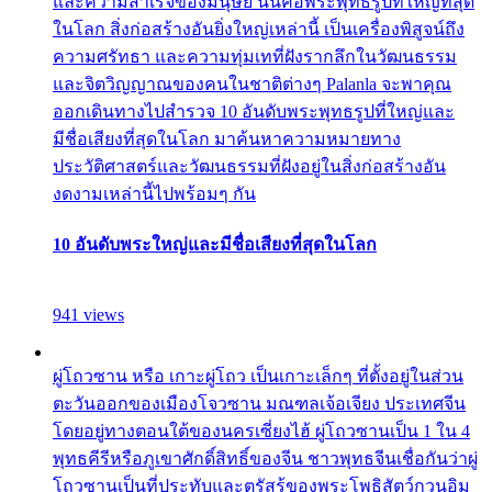
และความสำเร็จของมนุษย์ นั่นคือพระพุทธรูปที่ใหญ่ที่สุด
ในโลก สิ่งก่อสร้างอันยิ่งใหญ่เหล่านี้ เป็นเครื่องพิสูจน์ถึง
ความศรัทธา และความทุ่มเทที่ฝังรากลึกในวัฒนธรรม
และจิตวิญญาณของคนในชาติต่างๆ Palanla จะพาคุณ
ออกเดินทางไปสำรวจ 10 อันดับพระพุทธรูปที่ใหญ่และ
มีชื่อเสียงที่สุดในโลก มาค้นหาความหมายทาง
ประวัติศาสตร์และวัฒนธรรมที่ฝังอยู่ในสิ่งก่อสร้างอัน
งดงามเหล่านี้ไปพร้อมๆ กัน
10 อันดับพระใหญ่และมีชื่อเสียงที่สุดในโลก
941 views
ผู่โถวซาน หรือ เกาะผู่โถว เป็นเกาะเล็กๆ ที่ตั้งอยู่ในส่วน
ตะวันออกของเมืองโจวซาน มณฑลเจ้อเจียง ประเทศจีน
โดยอยู่ทางตอนใต้ของนครเซี่ยงไฮ้ ผู่โถวซานเป็น 1 ใน 4
พุทธคีรีหรือภูเขาศักดิ์สิทธิ์ของจีน ชาวพุทธจีนเชื่อกันว่าผู่
โถวซานเป็นที่ประทับและตรัสรู้ของพระโพธิสัตว์กวนอิม