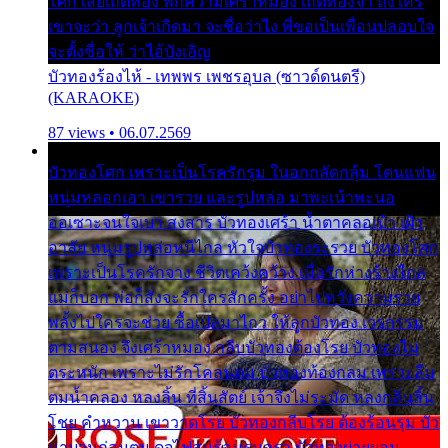
โศก เสียเถิดทอง พักความเศร้าหมอง เถิดทองจ๋า ถึงใคร
เขาจะว่า ลูกเจ้าเกิดมา จะชื่อว่าไง พี่ขอเป็นเพื่อนปลอบใจ
จะตั้งชื่อให้ ว่าไอ้บังเอิญ
บัวทองร้องไห้ - เทพพร เพชรอุบล (ซาวด์ดนตรี)
(KARAOKE)
87 views • 06.07.2569
บัวทองโศก เพราะเป็นโรครักรุม ในอกกลัดกลุ้ม โดนแฟน
หนุ่มหลอกเอา เขารวย และรูปหล่อ มาพะเน้าพะนอ
ออเซาะจนใจเบา สงสาร บัวทองเศร้า น้ำตาคลอเบ้า เฝ้า
อาลัย หนุ่มรูปหล่อหนีไกล หัวใจบัวทองระรวย บัวทองโศก
เพราะเป็นโรครักจาง ชีวิตเคว้งคว้าง เมื่อรักห่างร้างไกล
แม่ก็บอก พ่อก็สั่งจะรักใครสักครั้ง อย่าไปหวังความรวย
พลั้งไปใครจะช่วย ซื้อเปลมาไกว ให้ลูกบัวทอง เวรกรรม
ตามสนอง จึงเศร้าหมอง กลีบบัวทองต้องโรย บัวทองไม่
ตระหนัก เพราะไม่รักโคลนตม บัวทองท้องกลม เพราะลืม
ตมน้ำคลอง หลงลิ้น ที่สิ้นสัตย์ เจ้าจึงไม่ระมัด หลงกลิ่นลิ้น
โชย คำหวาน เขาวาดโรย บัวทองกลีบโรย ต้องร้อนรุม บัว
มาบานก่อนตูม ดุจไฟสุมร้อนรุมอุรา บัวทองผ่ายผอม