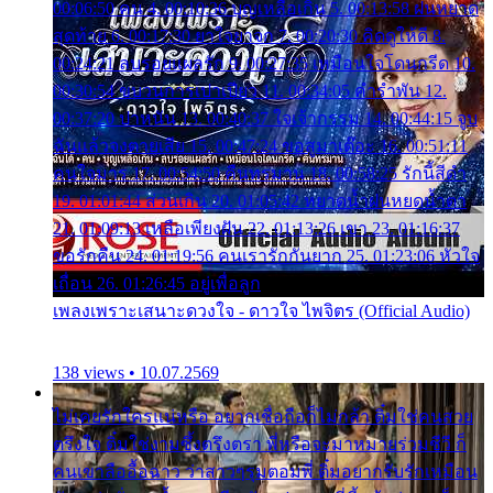
00:06:50 คน 4. 00:10:36 บุญเหลือเกิน 5. 00:13:58 ฝนหยาด
สุดท้าย 6. 00:17:30 ยาใจยาจก 7. 00:20:30 คิดดูให้ดี 8.
00:24:21 ลบรอยแผลรัก 9. 00:27:35 เหมือนใจโดนกรีด 10.
00:30:54 ขบวนการเปาเปียว 11. 00:34:05 คำรำพัน 12.
00:37:20 ปาหนัน 13. 00:40:37 ใจเจ้ากรรม 14. 00:44:15 จูบ
ฉันแล้วจงตายเสีย 15. 00:47:24 ขอสูมาเต๊อะ 16. 00:51:11
คนใจมาร 17. 00:54:50 คืนทรมาน 18. 00:58:25 รักนี้สีดำ
19. 01:01:44 ส่วนเกิน 20. 01:05:42 หยาดน้ำฝนหยดน้ำตา
21. 01:09:13 เหลือเพียงฝัน 22. 01:13:26 เขา 23. 01:16:37
ขอรักคืน 24. 01:19:56 คนเรารักกันยาก 25. 01:23:06 หัวใจ
เถื่อน 26. 01:26:45 อยู่เพื่อลูก
เพลงเพราะเสนาะดวงใจ - ดาวใจ ไพจิตร (Official Audio)
138 views • 10.07.2569
ไม่เคยรักใครแน่หรือ อยากเชื่อถือก็ไม่กล้า ติ๋มใช่คนสวย
ตรึงใจ ติ๋มใช่งามซึ้งตรึงตรา พี่หรือจะมาหมายร่วมชีวี ก็
คนเขาลืออื้อฉาว ว่าสาวๆรุมตอมพี่ ติ๋มอยากรับรักเหมือน