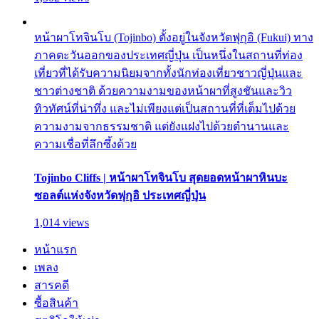
หน้าผาโทจินโบ (Tojinbo) ตั้งอยู่ในจังหวัดฟุกุอิ (Fukui) ทาง
ภาคตะวันออกของประเทศญี่ปุ่น เป็นหนึ่งในสถานที่ท่อง
เที่ยวที่ได้รับความนิยมจากทั้งนักท่องเที่ยวชาวญี่ปุ่นและ
ชาวต่างชาติ ด้วยความงามของหน้าผาที่สูงชันและวิว
ทิวทัศน์ที่น่าทึ่ง และไม่เพียงแต่เป็นสถานที่ที่เต็มไปด้วย
ความงามจากธรรมชาติ แต่ยังแฝงไปด้วยตำนานและ
ความเชื่อที่ลึกซึ้งด้วย
Tojinbo Cliffs | หน้าผาโทจินโบ สุดยอดหน้าผาหินบะ
ซอลต์แห่งจังหวัดฟุกุอิ ประเทศญี่ปุ่น
1,014 views
หน้าแรก
เพลง
สารคดี
ซื้อสินค้า