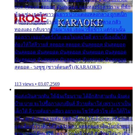
ยอด สุดยอด สุดยอด มันสุดยอด แอบหลงรักสาวราม ที่พัก
ห้องเช่า เธอผิวขาวผมยาว ปากแดงแหลงกลาง ถูกสเป็ก
จริงเธอ อยู่ห้องข้างข้าง อยากเข้าไปแหลงกลาง กลัว
ทองแดง กลับจากรามมาเจอ เธอมาซื้อข้าว แต่ก่อนนั้น
สองเรา เจอะกันครั้งใด เธอไม่เคยไยดี คราวนี้เธอยิ้มให้
ต้องให้ใส่ลีวายส์ สุดยอด สุดยอด มันสุดยอด มันสุดยอด
มันสุดยอด มันสุดยอด มันสุดยอด มันสุดยอด มันสุดยอด
มันสุดยอด มันสุดยอด มันสุดยอด มันสุดยอด มันสุดยอด
สุดยอด - วงซูซู (ซาวด์ดนตรี) (KARAOKE)
113 views • 03.07.2569
พ่อส่งเงินสามพัน ให้ฉันเรียนราม ได้อีกสักสามพัน ฉันคง
บ๊าย บาย จะไปซื้อกางเกงยีนส์ ลีวายส์มาใส่ เพราะเราเป็น
เด็กใต้ ลีวายส์อย่างเดียว อยากจะโชว์ถึงหิวโซ เด็กใต้ก็ไม่
หวั่น ตกตัวละหลายพัน กัดฟันซื้อมา ให้เด็กเทพเหลียวมอง
และต้องรู้ว่า เด็กใต้ไม่ธรรมดา แต่สุดยอด เดินโยกย้ายเย
ยวน กวนโอ๊ยพอได้ เพราะว่านุ่งลีวายส์ ตัวใหม่ใส่มา เดิน