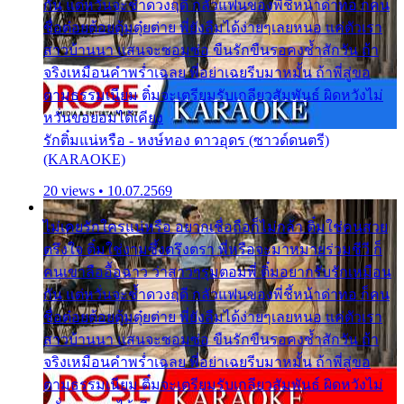
กัน แต่หวั่นจะช้ำดวงฤดี กลัวแฟนของพี่ชี้หน้าด่าทอ ก็คน
ชื่อต๋อยต้อยตุ้มตุ๋ยต่าย พี่ยังลืมได้ง่ายๆเลยหนอ แค่ตัวเรา
สาวบ้านนา แสนจะซอมซ่อ ขืนรักขืนรอคงช้ำสักวัน ถ้า
จริงเหมือนคำพร่ำเฉลย พี่อย่าเฉยรีบมาหมั้น ถ้าพี่สู่ขอ
ตามธรรมเนียม ติ๋มจะเตรียมรับเกลียวสัมพันธ์ ผิดหวังไม่
หวั่นขอยอมได้เคียง
รักติ๋มแน่หรือ - หงษ์ทอง ดาวอุดร (ซาวด์ดนตรี)
(KARAOKE)
20 views • 10.07.2569
ไม่เคยรักใครแน่หรือ อยากเชื่อถือก็ไม่กล้า ติ๋มใช่คนสวย
ตรึงใจ ติ๋มใช่งามซึ้งตรึงตรา พี่หรือจะมาหมายร่วมชีวี ก็
คนเขาลืออื้อฉาว ว่าสาวๆรุมตอมพี่ ติ๋มอยากรับรักเหมือน
กัน แต่หวั่นจะช้ำดวงฤดี กลัวแฟนของพี่ชี้หน้าด่าทอ ก็คน
ชื่อต๋อยต้อยตุ้มตุ๋ยต่าย พี่ยังลืมได้ง่ายๆเลยหนอ แค่ตัวเรา
สาวบ้านนา แสนจะซอมซ่อ ขืนรักขืนรอคงช้ำสักวัน ถ้า
จริงเหมือนคำพร่ำเฉลย พี่อย่าเฉยรีบมาหมั้น ถ้าพี่สู่ขอ
ตามธรรมเนียม ติ๋มจะเตรียมรับเกลียวสัมพันธ์ ผิดหวังไม่