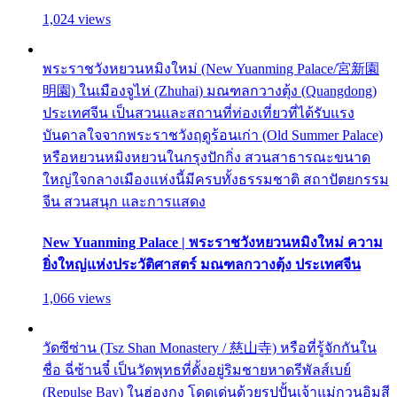
1,024 views
พระราชวังหยวนหมิงใหม่ (New Yuanming Palace/宮新園
明園) ในเมืองจูไห่ (Zhuhai) มณฑลกวางตุ้ง (Quangdong)
ประเทศจีน เป็นสวนและสถานที่ท่องเที่ยวที่ได้รับแรง
บันดาลใจจากพระราชวังฤดูร้อนเก่า (Old Summer Palace)
หรือหยวนหมิงหยวนในกรุงปักกิ่ง สวนสาธารณะขนาด
ใหญ่ใจกลางเมืองแห่งนี้มีครบทั้งธรรมชาติ สถาปัตยกรรม
จีน สวนสนุก และการแสดง
New Yuanming Palace | พระราชวังหยวนหมิงใหม่ ความ
ยิ่งใหญ่แห่งประวัติศาสตร์ มณฑลกวางตุ้ง ประเทศจีน
1,066 views
วัดซีซ่าน (Tsz Shan Monastery / 慈山寺) หรือที่รู้จักกันใน
ชื่อ ฉี่ซ้านจี๋ เป็นวัดพุทธที่ตั้งอยู่ริมชายหาดรีพัลส์เบย์
(Repulse Bay) ในฮ่องกง โดดเด่นด้วยรูปปั้นเจ้าแม่กวนอิมสี