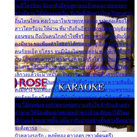
ไม่มีใครข้อง น้องกลัวมีคู่อยู่ครองแล้วลองมาล่อหลอก
สาวอีสาน โอ้พ่อจอมขวัญ วันวันพี่เดินทางไกล ไปพบสาว
ถิ่นไหนไหน คงเว้าเอาใจเขาทุกทุกอย่าง รูปหล่อเสียงใส
สาวใดหรือจะให้ผ่าน พี่มาถึงถิ่นอีสานสาวบึงพลาญยังสุด
ออนซอน ถึงเป็นคนไกลถ้าใจพี่จริงซะอย่าง ความฝันนั้น
คงมีทาง ขอเพียงหัวใจอย่าได้กะล่อน ไม่มีแหวนเพชรของ
คนร้อยเอ็ด ยโสธร จนมีน้องไม่ขอดค่อน ขอให้เราซึ้งตรึง
กัน โอ้พ่อพุ่มพวงบัวหลวงขอความจริงใจ ถ้ารักแล้วอย่า
ทำลาย ให้น้องต้องอายขายหน้าชาวบ้าน สัญญาได้ไหม
เลิกวงแล้วจะมาหมั้น แม้นว่ารับปากอย่างนั้นสาวบึงพลาญ
จะตั้งตารอ ถึงเป็นคนไกลถ้าใจพี่จริงซะอย่าง ความฝันนั้น
คงมีทาง ขอเพียงหัวใจอย่าได้กะล่อน ไม่มีแหวนเพชรของ
คนร้อยเอ็ด ยโสธร จนมีน้องไม่ขอดค่อน ขอให้เราซึ้งตรึง
กัน โอ้พ่อพุ่มพวงบัวหลวงขอความจริงใจ ถ้ารักแล้วอย่า
ทำลาย ให้น้องต้องอายขายหน้าชาวบ้าน สัญญาได้ไหม
เลิกวงแล้วจะมาหมั้น แม้นว่ารับปากอย่างนั้นสาวบึงพลาญ
จะตั้งตารอ
บัวหลวงรอรัก - หงษ์ทอง ดาวอุดร (ซาวด์ดนตรี)