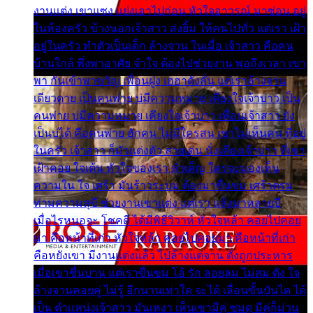
งานแต่ง เขาแซง แย่งเอาไปก่อน หัวใจอาวรณ์ มาซ่อน อยู่
ในห้องครัว ข้างนอกเจ้าสาว ส่งยิ้ม ให้คนไปทั่ว แต่เรา เฝ้า
อยู่ในครัว ทำตัวเป็นเด็ก ล้างจาน ในเมื่อ เจ้าสาว คือคน
บ้านใกล้ พึ่งพาอาศัย จำใจ ต้องไปช่วยงาน พอถึงเวลา เขา
พา กันเข้าพาขวัญ เพื่อนฝูง เฮฮาดังลั่น แต่เราล้างจาน
เดียวดาย เป็นคนพ่าย บ่มีความหมาย เคียงใจเจ้าบ่าว เป็น
คนพ่าย บ่มีความหมาย เคียงใจเจ้าบ่าว เพื่อนเจ้าสาว ยัง
เป็นบ่ได้ คือคนพ่าย ฮักคน ไม่มีใครสน เขาไม่เห็นคน ที่อยู่
ในครัว เจ้าสาว ก็มัวแต่งตัว สวยเด่น นั่งเคียงเจ้าบ่าว ที่เขา
เฝ้าคอย ใจเต้น หัวใจของเรา ลำเค็ญ ใครจะมองเห็น
ความใน ใจ เศร้า มันร้าวระบม ต้องมาขื่นขม เศร้าตรม
ท่ามความสุขี ช่วยงานเขาแต่ง แต่เรา แล้งมาหลายปี
เมื่อไรหนอจะ โชคดี ได้มีพิธีวิวาห์ หัวใจหล้า คอยไปคอย
มา คือหน้าที่เก่า หัวใจหล้า คอยไปคอยมา คือหน้าที่เก่า
คือหยังเขา มีงานแต่งแล้ว ไปล้างแต่จาน ดั่งถูกประหาร
เมื่อเขาชื่นบาน แต่เราขื่นขม โอ้ รัก ลอยลม ไม่สม ดัง ใจ
ล้างจานคอยคู่ ไม่รู้ อีกนานเท่าใด จะได้ เลื่อนขั้นบันได ได้
เป็น ตำแหน่งเจ้าสาว มันเหงา เห็นเขามีคู่ ซมดู มีคู่ก็ม่วน