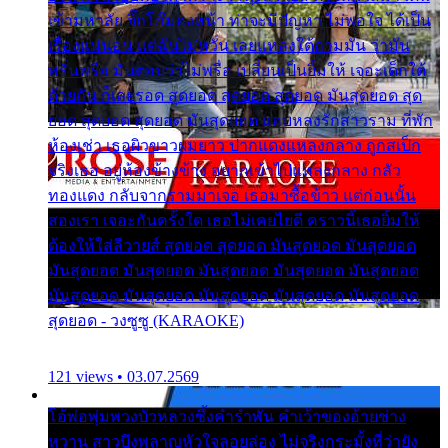
เข้ามหาลัย จิ๊กโก๊มองหน้า ท่าจะมีปัญหา ไม่พอใจ ได้เป็น
เรื่องแน่นอน แต่ฉันไม่หวั่น เลยแหลงใต้ถามมัน ว่ามัน
พรั่นพรือ มันตอบว่าไม่พรื่อ เปลี่ยนเป็นยิ้มให้ เจอะเด็กใต้
ด้วยกัน ก็เลยรอด สุดยอด สุดยอด สุดยอด มันสุดยอด สุด
ยอด สุดยอด สุดยอด มันสุดยอด แอบหลงรักสาวราม ที่พัก
ห้องเช่า เธอผิวขาวผมยาว ปากแดงแหลงกลาง ถูกสเป็ก
จริงเธอ อยู่ห้องข้างข้าง อยากเข้าไปแหลงกลาง กลัว
ทองแดง กลับจากรามมาเจอ เธอมาซื้อข้าว แต่ก่อนนั้น
สองเรา เจอะกันครั้งใด เธอไม่เคยไยดี คราวนี้เธอยิ้มให้
ต้องให้ใส่ลีวายส์ สุดยอด สุดยอด มันสุดยอด มันสุดยอด
มันสุดยอด มันสุดยอด มันสุดยอด มันสุดยอด มันสุดยอด
มันสุดยอด มันสุดยอด มันสุดยอด มันสุดยอด มันสุดยอด
สุดยอด - วงซูซู (KARAOKE)
121 views • 03.07.2569
โอ้พ่อพุ่มพวงบัวหลวงซึ้งคำรำพัน คำเว้าของอ้ายช่าง
หวาน สาวบึงพลาญหัวใจลอยล่อง ไม่จริงกระมั้งที่ว่ายัง