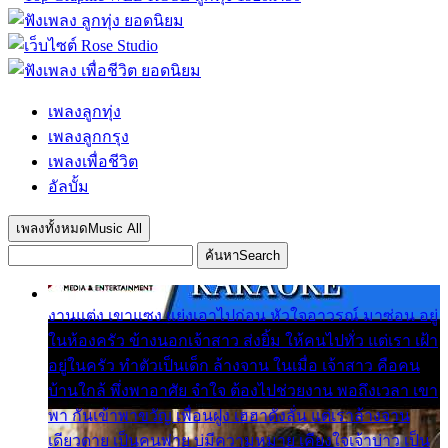
เพลงลูกทุ่ง
เพลงลูกกรุง
เพลงเพื่อชีวิต
อัลบั้ม
เพลงทั้งหมด
Music All
ค้นหา
Search
งานแต่ง เขาแซง แย่งเอาไปก่อน หัวใจอาวรณ์ มาซ่อน อยู่
ในห้องครัว ข้างนอกเจ้าสาว ส่งยิ้ม ให้คนไปทั่ว แต่เรา เฝ้า
อยู่ในครัว ทำตัวเป็นเด็ก ล้างจาน ในเมื่อ เจ้าสาว คือคน
บ้านใกล้ พึ่งพาอาศัย จำใจ ต้องไปช่วยงาน พอถึงเวลา เขา
พา กันเข้าพาขวัญ เพื่อนฝูง เฮฮาดังลั่น แต่เราล้างจาน
เดียวดาย เป็นคนพ่าย บ่มีความหมาย เคียงใจเจ้าบ่าว เป็น