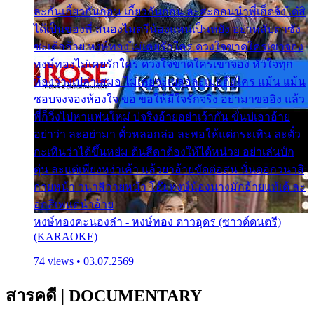
ละกันเกี้ยวกันก่อน เกี้ยวกันก่อน ละสะออนนำพี่เฮ็ดจังได๋สิ
ได้เป็นของพี่ สนองไมตรีน้องแหน่เป็นหยัง อย่าหลับตาซัง
ซะเด้ออ้าย หงษ์ทองไม่เคยรักใคร ดวงใจขาดใครเขาจอง
หงษ์ทองไม่เคยรักใคร ดวงใจขาดใครเขาจอง หัวใจทุก
ห้องว่างเปล่าเสมอ ไม่เคยจะเผลอละเมอถึงใคร แม้น แม้น
ชอบจงจองห้องใจ ขอ ขอให้มีใจรักจริง อย่ามาขออิง แล้ว
พี่ก็วิ่งไปหาแฟนใหม่ บ่จริงอ้ายอย่าเว้ากัน ขั่นบ่เอาอ้าย
อย่าว่า ละอย่ามา ตั๋วหลอกล่อ ละพอให้แต่กระเทิน ละตั๋ว
กะเทินว่าได้ขึ้นหย่ม ต้นสีดาต้องให้ได้หน่วย อย่าเล่นบัก
ตุ๋น ละแต่เพียงหง่าเค้า แล้วยาอ้ายขัดต่อสน นั่นดอกวนาสิ
กายหน้า วนาสิกายหน้า โอ๊ยหงษ์น้องนางมักอ้ายแท้เด้ ละ
อกสิเพแต่นำอ้าย
หงษ์ทองคะนองลำ - หงษ์ทอง ดาวอุดร (ซาวด์ดนตรี)
(KARAOKE)
74 views • 03.07.2569
สารคดี
|
DOCUMENTARY