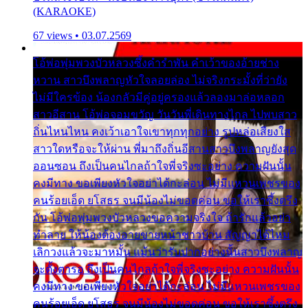
(KARAOKE)
67 views • 03.07.2569
โอ้พ่อพุ่มพวงบัวหลวงซึ้งคำรำพัน คำเว้าของอ้ายช่าง
หวาน สาวบึงพลาญหัวใจลอยล่อง ไม่จริงกระมั้งที่ว่ายัง
ไม่มีใครข้อง น้องกลัวมีคู่อยู่ครองแล้วลองมาล่อหลอก
สาวอีสาน โอ้พ่อจอมขวัญ วันวันพี่เดินทางไกล ไปพบสาว
ถิ่นไหนไหน คงเว้าเอาใจเขาทุกทุกอย่าง รูปหล่อเสียงใส
สาวใดหรือจะให้ผ่าน พี่มาถึงถิ่นอีสานสาวบึงพลาญยังสุด
ออนซอน ถึงเป็นคนไกลถ้าใจพี่จริงซะอย่าง ความฝันนั้น
คงมีทาง ขอเพียงหัวใจอย่าได้กะล่อน ไม่มีแหวนเพชรของ
คนร้อยเอ็ด ยโสธร จนมีน้องไม่ขอดค่อน ขอให้เราซึ้งตรึง
กัน โอ้พ่อพุ่มพวงบัวหลวงขอความจริงใจ ถ้ารักแล้วอย่า
ทำลาย ให้น้องต้องอายขายหน้าชาวบ้าน สัญญาได้ไหม
เลิกวงแล้วจะมาหมั้น แม้นว่ารับปากอย่างนั้นสาวบึงพลาญ
จะตั้งตารอ ถึงเป็นคนไกลถ้าใจพี่จริงซะอย่าง ความฝันนั้น
คงมีทาง ขอเพียงหัวใจอย่าได้กะล่อน ไม่มีแหวนเพชรของ
คนร้อยเอ็ด ยโสธร จนมีน้องไม่ขอดค่อน ขอให้เราซึ้งตรึง