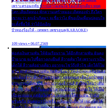
เพราะตรอมฤทัย ข้าวปลาไม่สนใจ ร้องไห้ลูกเดียว หยุด
โศก เสียเถิดทอง พักความเศร้าหมอง เถิดทองจ๋า ถึงใคร
เขาจะว่า ลูกเจ้าเกิดมา จะชื่อว่าไง พี่ขอเป็นเพื่อนปลอบใจ
จะตั้งชื่อให้ ว่าไอ้บังเอิญ
บัวทองร้องไห้ - เทพพร เพชรอุบล(KARAOKE)
109 views • 06.07.2569
พ่อส่งเงินสามพัน ให้ฉันเรียนราม ได้อีกสักสามพัน ฉันคง
บ๊าย บาย จะไปซื้อกางเกงยีนส์ ลีวายส์มาใส่ เพราะเราเป็น
เด็กใต้ ลีวายส์อย่างเดียว อยากจะโชว์ถึงหิวโซ เด็กใต้ก็ไม่
หวั่น ตกตัวละหลายพัน กัดฟันซื้อมา ให้เด็กเทพเหลียวมอง
และต้องรู้ว่า เด็กใต้ไม่ธรรมดา แต่สุดยอด เดินโยกย้ายเย
ยวน กวนโอ๊ยพอได้ เพราะว่านุ่งลีวายส์ ตัวใหม่ใส่มา เดิน
เข้ามหาลัย จิ๊กโก๊มองหน้า ท่าจะมีปัญหา ไม่พอใจ ได้เป็น
เรื่องแน่นอน แต่ฉันไม่หวั่น เลยแหลงใต้ถามมัน ว่ามัน
พรั่นพรือ มันตอบว่าไม่พรื่อ เปลี่ยนเป็นยิ้มให้ เจอะเด็กใต้
ด้วยกัน ก็เลยรอด สุดยอด สุดยอด สุดยอด มันสุดยอด สุด