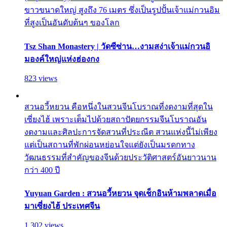
ขาวขนาดใหญ่ สูงถึง 76 เมตร ซึ่งเป็นรูปปั้นเจ้าแม่กวนอิม
ที่สูงเป็นอันดับต้นๆ ของโลก
Tsz Shan Monastery | วัดซีซ่าน…งามสง่าเจ้าแม่กวนอิ
มองค์ใหญ่แห่งฮ่องกง
823 views
สวนอวี้หยวน คือหนึ่งในสวนจีนโบราณที่งดงามที่สุดใน
เซี่ยงไฮ้ เพราะเต็มไปด้วยสถาปัตยกรรมจีนโบราณอัน
งดงามและศิลปะการจัดสวนที่ประณีต สวนแห่งนี้ไม่เพียง
แต่เป็นสถานที่พักผ่อนหย่อนใจแต่ยังเป็นมรดกทาง
วัฒนธรรมที่สำคัญของจีนด้วยประวัติศาสตร์อันยาวนาน
กว่า 400 ปี
Yuyuan Garden : สวนอวี้หยวน จุดเช็กอินห้ามพลาดเมื่อ
มาเซี่ยงไฮ้ ประเทศจีน
1,302 views