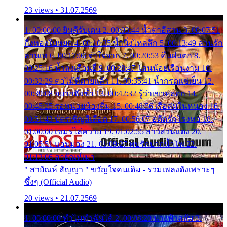
23 views • 31.07.2569
1. 00:00:00 ยินดีรับเดน 2. 00:03:44 น้ำตาอีสาน 3. 00:07:51
กิ่งทองใบหยก 4. 00:10:35 น้ำนิ่งไหลลึก 5. 00:13:49 ลานรัก
ลานเท 6. 00:17:06 จำใจจาก 7. 00:20:53 คืนฝนตก 8.
00:25:16 น้ำลงเดือนยี่ 9. 00:28:47 โสนน้อยเรือนงาม 10.
00:32:29 ตอไม้ที่ตายแล้ว 11. 00:35:41 น้ำกรดแช่เย็น 12.
00:39:08 อยากฟังซ้ำ 13. 00:42:32 รู้ว่าเขาหลอก 14.
00:45:25 รอหน่อยน้องติ๋ม 15. 00:48:56 เรือล่มในหนอง 16.
00:51:43 บัตรเชิญสีเลือด 17. 00:56:07 อดีตรักโรงทอ 18.
01:00:00 เขมรไล่ควาย 19. 01:02:55 สาวสวนแตง 20.
01:05:51 แอบมอง 21. 01:09:27 พบรักปากน้ำโพ 22.
01:13:06 สายัณห์เมา
" สายัณห์ สัญญา " ขวัญใจคนเดิม - รวมเพลงดังเพราะๆ
ซึ้งๆ (Official Audio)
20 views • 21.07.2569
1. 00:00:00 ทำไมทำฉันได้ 2. 00:03:20 นางฟ้าสลัม 3.