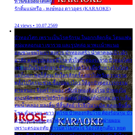
หวั่นขอยอมได้เคียง
รักติ๋มแน่หรือ - หงษ์ทอง ดาวอุดร (KARAOKE)
24 views • 10.07.2569
บัวทองโศก เพราะเป็นโรครักรุม ในอกกลัดกลุ้ม โดนแฟน
หนุ่มหลอกเอา เขารวย และรูปหล่อ มาพะเน้าพะนอ
ออเซาะจนใจเบา สงสาร บัวทองเศร้า น้ำตาคลอเบ้า เฝ้า
อาลัย หนุ่มรูปหล่อหนีไกล หัวใจบัวทองระรวย บัวทองโศก
เพราะเป็นโรครักจาง ชีวิตเคว้งคว้าง เมื่อรักห่างร้างไกล
แม่ก็บอก พ่อก็สั่งจะรักใครสักครั้ง อย่าไปหวังความรวย
พลั้งไปใครจะช่วย ซื้อเปลมาไกว ให้ลูกบัวทอง เวรกรรม
ตามสนอง จึงเศร้าหมอง กลีบบัวทองต้องโรย บัวทองไม่
ตระหนัก เพราะไม่รักโคลนตม บัวทองท้องกลม เพราะลืม
ตมน้ำคลอง หลงลิ้น ที่สิ้นสัตย์ เจ้าจึงไม่ระมัด หลงกลิ่นลิ้น
โชย คำหวาน เขาวาดโรย บัวทองกลีบโรย ต้องร้อนรุม บัว
มาบานก่อนตูม ดุจไฟสุมร้อนรุมอุรา บัวทองผ่ายผอม
เพราะตรอมฤทัย ข้าวปลาไม่สนใจ ร้องไห้ลูกเดียว หยุด