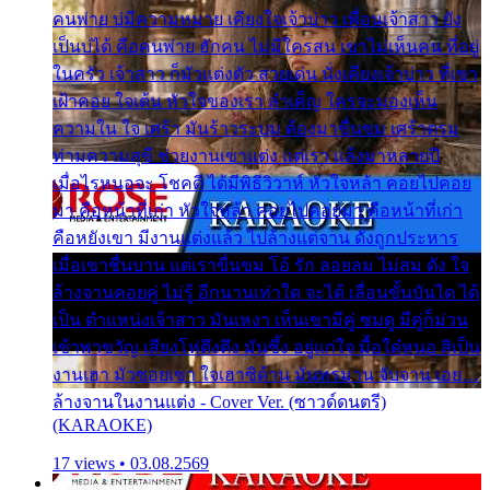
คนพ่าย บ่มีความหมาย เคียงใจเจ้าบ่าว เพื่อนเจ้าสาว ยัง
เป็นบ่ได้ คือคนพ่าย ฮักคน ไม่มีใครสน เขาไม่เห็นคน ที่อยู่
ในครัว เจ้าสาว ก็มัวแต่งตัว สวยเด่น นั่งเคียงเจ้าบ่าว ที่เขา
เฝ้าคอย ใจเต้น หัวใจของเรา ลำเค็ญ ใครจะมองเห็น
ความใน ใจ เศร้า มันร้าวระบม ต้องมาขื่นขม เศร้าตรม
ท่ามความสุขี ช่วยงานเขาแต่ง แต่เรา แล้งมาหลายปี
เมื่อไรหนอจะ โชคดี ได้มีพิธีวิวาห์ หัวใจหล้า คอยไปคอย
มา คือหน้าที่เก่า หัวใจหล้า คอยไปคอยมา คือหน้าที่เก่า
คือหยังเขา มีงานแต่งแล้ว ไปล้างแต่จาน ดั่งถูกประหาร
เมื่อเขาชื่นบาน แต่เราขื่นขม โอ้ รัก ลอยลม ไม่สม ดัง ใจ
ล้างจานคอยคู่ ไม่รู้ อีกนานเท่าใด จะได้ เลื่อนขั้นบันได ได้
เป็น ตำแหน่งเจ้าสาว มันเหงา เห็นเขามีคู่ ซมดู มีคู่ก็ม่วน
เข้าพาขวัญ เสียงโห่ตึงตึง มันซึ้ง อยู่แก่ใจ มื้อใด๋หนอ สิเป็น
งานเฮา มัวซอยเขา ใจเฮาซิด้าน มันทรมาน จับจาน เอย…
ล้างจานในงานแต่ง - Cover Ver. (ซาวด์ดนตรี)
(KARAOKE)
17 views • 03.08.2569