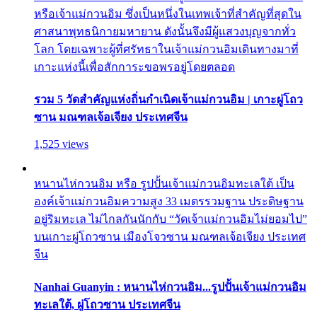
หรือเจ้าแม่กวนอิม ซึ่งเป็นหนึ่งในเทพเจ้าที่สำคัญที่สุดใน
ศาสนาพุทธนิกายมหายาน ดังนั้นจึงมีผู้แสวงบุญจากทั่ว
โลก โดยเฉพาะผู้ที่ศรัทธาในเจ้าแม่กวนอิมเดินทางมาที่
เกาะแห่งนี้เพื่อสักการะขอพรอยู่โดยตลอด
รวม 5 วัดสำคัญแห่งถิ่นกำเนิดเจ้าแม่กวนอิม | เกาะผู่โถว
ซาน มณฑลเจ้อเจียง ประเทศจีน
1,525 views
หนานไห่กวนอิม หรือ รูปปั้นเจ้าแม่กวนอิมทะเลใต้ เป็น
องค์เจ้าแม่กวนอิมความสูง 33 เมตรรวมฐาน ประดิษฐาน
อยู่ริมทะเล ไม่ไกลกันนักกับ “วัดเจ้าแม่กวนอิมไม่ยอมไป”
บนเกาะผู่โถวซาน เมืองโจวซาน มณฑลเจ้อเจียง ประเทศ
จีน
Nanhai Guanyin : หนานไห่กวนอิม...รูปปั้นเจ้าแม่กวนอิม
ทะเลใต้, ผู่โถวซาน ประเทศจีน