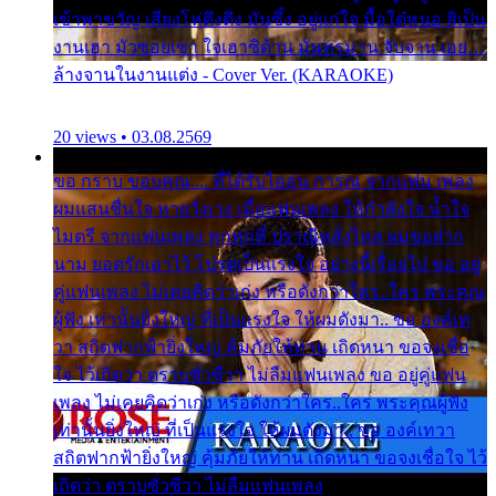
เข้าพาขวัญ เสียงโห่ตึงตึง มันซึ้ง อยู่แก่ใจ มื้อใด๋หนอ สิเป็น
งานเฮา มัวซอยเขา ใจเฮาซิด้าน มันทรมาน จับจาน เอย…
ล้างจานในงานแต่ง - Cover Ver. (KARAOKE)
20 views • 03.08.2569
ขอ กราบ ขอบคุณ.... ที่ได้รับไออุ่น การุณ จากแฟน เพลง
ผมแสนชื่นใจ หายวังเวง เมื่อแฟนเพลง ให้กำลังใจ น้ำใจ
ไมตรี จากแฟนเพลง ทุกทุกที่ ปราณีหลั่งไหล ผมขอฝาก
นาม ยอดรักเอาไว้ โปรดเป็นแรงใจ อย่างนี้เรื่อยไป ขอ อยู่
คู่แฟนเพลง ไม่เคยคิดว่าเก่ง หรือดังกว่าใคร..ใคร พระคุณ
ผู้ฟัง เท่านั้นยิ่งใหญ่ ที่เป็นแรงใจ ให้ผมดังมา.. ขอ องค์เท
วา สถิตฟากฟ้ายิ่งใหญ่ คุ้มภัยให้ท่าน เถิดหนา ขอจงเชื่อ
ใจ ไว้เถิดว่า ตราบชั่วชีวา ไม่ลืมแฟนเพลง ขอ อยู่คู่แฟน
เพลง ไม่เคยคิดว่าเก่ง หรือดังกว่าใคร..ใคร พระคุณผู้ฟัง
เท่านั้นยิ่งใหญ่ ที่เป็นแรงใจ ให้ผมดังมา.. ขอ องค์เทวา
สถิตฟากฟ้ายิ่งใหญ่ คุ้มภัยให้ท่าน เถิดหนา ขอจงเชื่อใจ ไว้
เถิดว่า ตราบชั่วชีวา ไม่ลืมแฟนเพลง