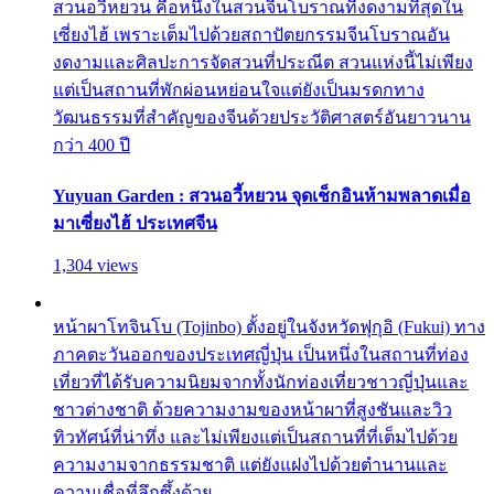
สวนอวี้หยวน คือหนึ่งในสวนจีนโบราณที่งดงามที่สุดใน
เซี่ยงไฮ้ เพราะเต็มไปด้วยสถาปัตยกรรมจีนโบราณอัน
งดงามและศิลปะการจัดสวนที่ประณีต สวนแห่งนี้ไม่เพียง
แต่เป็นสถานที่พักผ่อนหย่อนใจแต่ยังเป็นมรดกทาง
วัฒนธรรมที่สำคัญของจีนด้วยประวัติศาสตร์อันยาวนาน
กว่า 400 ปี
Yuyuan Garden : สวนอวี้หยวน จุดเช็กอินห้ามพลาดเมื่อ
มาเซี่ยงไฮ้ ประเทศจีน
1,304 views
หน้าผาโทจินโบ (Tojinbo) ตั้งอยู่ในจังหวัดฟุกุอิ (Fukui) ทาง
ภาคตะวันออกของประเทศญี่ปุ่น เป็นหนึ่งในสถานที่ท่อง
เที่ยวที่ได้รับความนิยมจากทั้งนักท่องเที่ยวชาวญี่ปุ่นและ
ชาวต่างชาติ ด้วยความงามของหน้าผาที่สูงชันและวิว
ทิวทัศน์ที่น่าทึ่ง และไม่เพียงแต่เป็นสถานที่ที่เต็มไปด้วย
ความงามจากธรรมชาติ แต่ยังแฝงไปด้วยตำนานและ
ความเชื่อที่ลึกซึ้งด้วย