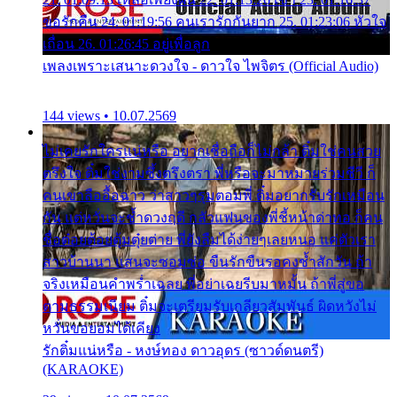
ขอรักคืน 24. 01:19:56 คนเรารักกันยาก 25. 01:23:06 หัวใจ
เถื่อน 26. 01:26:45 อยู่เพื่อลูก
เพลงเพราะเสนาะดวงใจ - ดาวใจ ไพจิตร (Official Audio)
144 views • 10.07.2569
ไม่เคยรักใครแน่หรือ อยากเชื่อถือก็ไม่กล้า ติ๋มใช่คนสวย
ตรึงใจ ติ๋มใช่งามซึ้งตรึงตรา พี่หรือจะมาหมายร่วมชีวี ก็
คนเขาลืออื้อฉาว ว่าสาวๆรุมตอมพี่ ติ๋มอยากรับรักเหมือน
กัน แต่หวั่นจะช้ำดวงฤดี กลัวแฟนของพี่ชี้หน้าด่าทอ ก็คน
ชื่อต๋อยต้อยตุ้มตุ๋ยต่าย พี่ยังลืมได้ง่ายๆเลยหนอ แค่ตัวเรา
สาวบ้านนา แสนจะซอมซ่อ ขืนรักขืนรอคงช้ำสักวัน ถ้า
จริงเหมือนคำพร่ำเฉลย พี่อย่าเฉยรีบมาหมั้น ถ้าพี่สู่ขอ
ตามธรรมเนียม ติ๋มจะเตรียมรับเกลียวสัมพันธ์ ผิดหวังไม่
หวั่นขอยอมได้เคียง
รักติ๋มแน่หรือ - หงษ์ทอง ดาวอุดร (ซาวด์ดนตรี)
(KARAOKE)