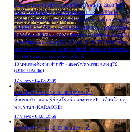
24:27 สามเณรกำพร้า - แสงสุรีย์ รุ่งโรจน์ 10. 28:08 ไม่มี
เวลาไปหาเมียน้อย - ยอดรัก สลักใจ 11. 31:29 ชีวิตไอ้
ธรรม - ศรเพชร ศรสุพรรณ 12. 35:26 ทหารอากาศขาดรัก
- แสงสุรีย์ รุ่งโรจน์ 13. 39:01 คนหัวใจโทรม - ยอดรัก สลัก
ใจ 14. 42:49 ไอ้หวังตายแน่ - ศรเพชร ศรสุพรรณ 15. 46:35
ธาตุแท้ของเธอ - แสงสุรีย์ รุ่งโรจน์ 16. 49:57 กำนันกำใน -
ยอดรัก สลักใจ 17. 52:29 สาวบริสุทธิ์ - ศรเพชร ศรสุพรรณ
18. 56:05 แต๋วจ๋า - แสงสุรีย์ รุ่งโรจน์
18 บทเพลงดังจากฟากฟ้า - ยอดรัก/ศรเพชร/แสงสุรีย์
(Official Audio)
17 views • 04.08.2569
1. 00:00 หิ้วกระเป๋า 2. 03:30 แย่งกระเป๋า
หิ้วกระเป๋า | แสงสุรีย์ รุ่งโรจน์ - แย่งกระเป๋า | เตือนใจ บุญ
พระรักษา (KARAOKE)
17 views • 03.08.2569
1. 00:00 หิ้วกระเป๋า 2. 03:30 แย่งกระเป๋า