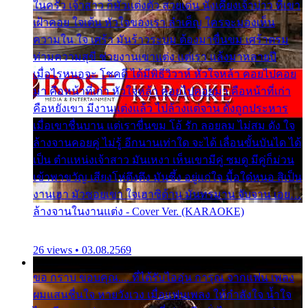
ในครัว เจ้าสาว ก็มัวแต่งตัว สวยเด่น นั่งเคียงเจ้าบ่าว ที่เขา
เฝ้าคอย ใจเต้น หัวใจของเรา ลำเค็ญ ใครจะมองเห็น
ความใน ใจ เศร้า มันร้าวระบม ต้องมาขื่นขม เศร้าตรม
ท่ามความสุขี ช่วยงานเขาแต่ง แต่เรา แล้งมาหลายปี
เมื่อไรหนอจะ โชคดี ได้มีพิธีวิวาห์ หัวใจหล้า คอยไปคอย
มา คือหน้าที่เก่า หัวใจหล้า คอยไปคอยมา คือหน้าที่เก่า
คือหยังเขา มีงานแต่งแล้ว ไปล้างแต่จาน ดั่งถูกประหาร
เมื่อเขาชื่นบาน แต่เราขื่นขม โอ้ รัก ลอยลม ไม่สม ดัง ใจ
ล้างจานคอยคู่ ไม่รู้ อีกนานเท่าใด จะได้ เลื่อนขั้นบันได ได้
เป็น ตำแหน่งเจ้าสาว มันเหงา เห็นเขามีคู่ ซมดู มีคู่ก็ม่วน
เข้าพาขวัญ เสียงโห่ตึงตึง มันซึ้ง อยู่แก่ใจ มื้อใด๋หนอ สิเป็น
งานเฮา มัวซอยเขา ใจเฮาซิด้าน มันทรมาน จับจาน เอย…
ล้างจานในงานแต่ง - Cover Ver. (KARAOKE)
26 views • 03.08.2569
ขอ กราบ ขอบคุณ.... ที่ได้รับไออุ่น การุณ จากแฟน เพลง
ผมแสนชื่นใจ หายวังเวง เมื่อแฟนเพลง ให้กำลังใจ น้ำใจ