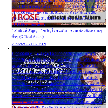
00:45:25 รอหน่อยน้องติ๋ม 15. 00:48:56 เรือล่มในหนอง 16.
00:51:43 บัตรเชิญสีเลือด 17. 00:56:07 อดีตรักโรงทอ 18.
01:00:00 เขมรไล่ควาย 19. 01:02:55 สาวสวนแตง 20.
01:05:51 แอบมอง 21. 01:09:27 พบรักปากน้ำโพ 22.
01:13:06 สายัณห์เมา
" สายัณห์ สัญญา " ขวัญใจคนเดิม - รวมเพลงดังเพราะๆ
ซึ้งๆ (Official Audio)
29 views • 21.07.2569
1. 00:00:00 ทำไมทำฉันได้ 2. 00:03:20 นางฟ้าสลัม 3.
00:06:50 คน 4. 00:10:36 บุญเหลือเกิน 5. 00:13:58 ฝนหยาด
สุดท้าย 6. 00:17:30 ยาใจยาจก 7. 00:20:30 คิดดูให้ดี 8.
00:24:21 ลบรอยแผลรัก 9. 00:27:35 เหมือนใจโดนกรีด 10.
00:30:54 ขบวนการเปาเปียว 11. 00:34:05 คำรำพัน 12.
00:37:20 ปาหนัน 13. 00:40:37 ใจเจ้ากรรม 14. 00:44:15 จูบ
ฉันแล้วจงตายเสีย 15. 00:47:24 ขอสูมาเต๊อะ 16. 00:51:11
คนใจมาร 17. 00:54:50 คืนทรมาน 18. 00:58:25 รักนี้สีดำ
19. 01:01:44 ส่วนเกิน 20. 01:05:42 หยาดน้ำฝนหยดน้ำตา
21. 01:09:13 เหลือเพียงฝัน 22. 01:13:26 เขา 23. 01:16:37