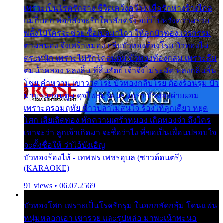
เพราะเป็นโรครักจาง ชีวิตเคว้งคว้าง เมื่อรักห่างร้างไกล
แม่ก็บอก พ่อก็สั่งจะรักใครสักครั้ง อย่าไปหวังความรวย
พลั้งไปใครจะช่วย ซื้อเปลมาไกว ให้ลูกบัวทอง เวรกรรม
ตามสนอง จึงเศร้าหมอง กลีบบัวทองต้องโรย บัวทองไม่
ตระหนัก เพราะไม่รักโคลนตม บัวทองท้องกลม เพราะลืม
ตมน้ำคลอง หลงลิ้น ที่สิ้นสัตย์ เจ้าจึงไม่ระมัด หลงกลิ่นลิ้น
โชย คำหวาน เขาวาดโรย บัวทองกลีบโรย ต้องร้อนรุม บัว
มาบานก่อนตูม ดุจไฟสุมร้อนรุมอุรา บัวทองผ่ายผอม
เพราะตรอมฤทัย ข้าวปลาไม่สนใจ ร้องไห้ลูกเดียว หยุด
โศก เสียเถิดทอง พักความเศร้าหมอง เถิดทองจ๋า ถึงใคร
เขาจะว่า ลูกเจ้าเกิดมา จะชื่อว่าไง พี่ขอเป็นเพื่อนปลอบใจ
จะตั้งชื่อให้ ว่าไอ้บังเอิญ
บัวทองร้องไห้ - เทพพร เพชรอุบล (ซาวด์ดนตรี)
(KARAOKE)
91 views • 06.07.2569
บัวทองโศก เพราะเป็นโรครักรุม ในอกกลัดกลุ้ม โดนแฟน
หนุ่มหลอกเอา เขารวย และรูปหล่อ มาพะเน้าพะนอ