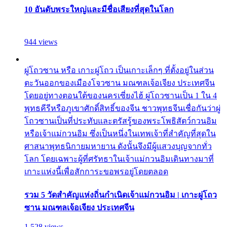
10 อันดับพระใหญ่และมีชื่อเสียงที่สุดในโลก
944 views
ผู่โถวซาน หรือ เกาะผู่โถว เป็นเกาะเล็กๆ ที่ตั้งอยู่ในส่วน
ตะวันออกของเมืองโจวซาน มณฑลเจ้อเจียง ประเทศจีน
โดยอยู่ทางตอนใต้ของนครเซี่ยงไฮ้ ผู่โถวซานเป็น 1 ใน 4
พุทธคีรีหรือภูเขาศักดิ์สิทธิ์ของจีน ชาวพุทธจีนเชื่อกันว่าผู่
โถวซานเป็นที่ประทับและตรัสรู้ของพระโพธิสัตว์กวนอิม
หรือเจ้าแม่กวนอิม ซึ่งเป็นหนึ่งในเทพเจ้าที่สำคัญที่สุดใน
ศาสนาพุทธนิกายมหายาน ดังนั้นจึงมีผู้แสวงบุญจากทั่ว
โลก โดยเฉพาะผู้ที่ศรัทธาในเจ้าแม่กวนอิมเดินทางมาที่
เกาะแห่งนี้เพื่อสักการะขอพรอยู่โดยตลอด
รวม 5 วัดสำคัญแห่งถิ่นกำเนิดเจ้าแม่กวนอิม | เกาะผู่โถว
ซาน มณฑลเจ้อเจียง ประเทศจีน
1,528 views