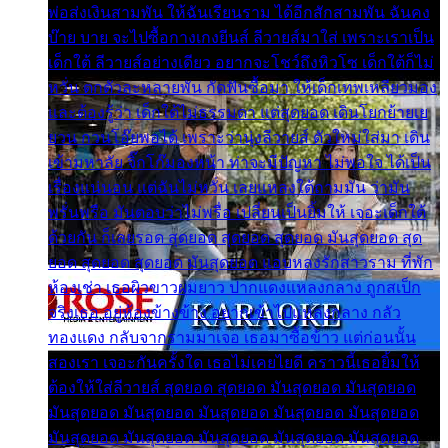
พ่อส่งเงินสามพัน ให้ฉันเรียนราม ได้อีกสักสามพัน ฉันคง
บ๊าย บาย จะไปซื้อกางเกงยีนส์ ลีวายส์มาใส่ เพราะเราเป็น
เด็กใต้ ลีวายส์อย่างเดียว อยากจะโชว์ถึงหิวโซ เด็กใต้ก็ไม่
หวั่น ตกตัวละหลายพัน กัดฟันซื้อมา ให้เด็กเทพเหลียวมอง
และต้องรู้ว่า เด็กใต้ไม่ธรรมดา แต่สุดยอด เดินโยกย้ายเย
ยวน กวนโอ๊ยพอได้ เพราะว่านุ่งลีวายส์ ตัวใหม่ใส่มา เดิน
เข้ามหาลัย จิ๊กโก๊มองหน้า ท่าจะมีปัญหา ไม่พอใจ ได้เป็น
เรื่องแน่นอน แต่ฉันไม่หวั่น เลยแหลงใต้ถามมัน ว่ามัน
พรั่นพรือ มันตอบว่าไม่พรื่อ เปลี่ยนเป็นยิ้มให้ เจอะเด็กใต้
ด้วยกัน ก็เลยรอด สุดยอด สุดยอด สุดยอด มันสุดยอด สุด
ยอด สุดยอด สุดยอด มันสุดยอด แอบหลงรักสาวราม ที่พัก
ห้องเช่า เธอผิวขาวผมยาว ปากแดงแหลงกลาง ถูกสเป็ก
จริงเธอ อยู่ห้องข้างข้าง อยากเข้าไปแหลงกลาง กลัว
ทองแดง กลับจากรามมาเจอ เธอมาซื้อข้าว แต่ก่อนนั้น
สองเรา เจอะกันครั้งใด เธอไม่เคยไยดี คราวนี้เธอยิ้มให้
ต้องให้ใส่ลีวายส์ สุดยอด สุดยอด มันสุดยอด มันสุดยอด
มันสุดยอด มันสุดยอด มันสุดยอด มันสุดยอด มันสุดยอด
มันสุดยอด มันสุดยอด มันสุดยอด มันสุดยอด มันสุดยอด