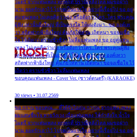
ไมตรี จากแฟนเพลง ทุกทุกที่ ปราณีหลั่งไหล ผมขอฝาก
นาม ยอดรักเอาไว้ โปรดเป็นแรงใจ อย่างนี้เรื่อยไป ขอ อยู่
คู่แฟนเพลง ไม่เคยคิดว่าเก่ง หรือดังกว่าใคร..ใคร พระคุณ
ผู้ฟัง เท่านั้นยิ่งใหญ่ ที่เป็นแรงใจ ให้ผมดังมา.. ขอ องค์เท
วา สถิตฟากฟ้ายิ่งใหญ่ คุ้มภัยให้ท่าน เถิดหนา ขอจงเชื่อ
ใจ ไว้เถิดว่า ตราบชั่วชีวา ไม่ลืมแฟนเพลง ขอ อยู่คู่แฟน
เพลง ไม่เคยคิดว่าเก่ง หรือดังกว่าใคร..ใคร พระคุณผู้ฟัง
เท่านั้นยิ่งใหญ่ ที่เป็นแรงใจ ให้ผมดังมา.. ขอ องค์เทวา
สถิตฟากฟ้ายิ่งใหญ่ คุ้มภัยให้ท่าน เถิดหนา ขอจงเชื่อใจ ไว้
เถิดว่า ตราบชั่วชีวา ไม่ลืมแฟนเพลง
ขอบคุณแฟนเพลง - Cover Ver. (ซาวด์ดนตรี) (KARAOKE)
30 views • 31.07.2569
ขอ กราบ ขอบคุณ.... ที่ได้รับไออุ่น การุณ จากแฟน เพลง
ผมแสนชื่นใจ หายวังเวง เมื่อแฟนเพลง ให้กำลังใจ น้ำใจ
ไมตรี จากแฟนเพลง ทุกทุกที่ ปราณีหลั่งไหล ผมขอฝาก
นาม ยอดรักเอาไว้ โปรดเป็นแรงใจ อย่างนี้เรื่อยไป ขอ อยู่