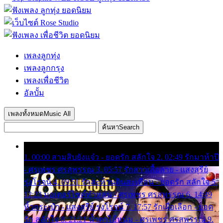
เพลงลูกทุ่ง
เพลงลูกกรุง
เพลงเพื่อชีวิต
อัลบั้ม
เพลงทั้งหมด
Music All
ค้นหา
Search
1. 00:00 สามสิบยังแจ๋ว - ยอดรัก สลักใจ 2. 02:49 รักมาห้าปี
- ศรเพชร ศรสุพรรณ 3. 05:57 รักสาวเสื้อลาย - แสงสุรีย์
รุ่งโรจน์ 4. 09:51 รักสะท้านดินสะเทือน - ยอดรัก สลักใจ 5.
12:23 มอเตอร์ไซค์ทำหล่น - ศรเพชร ศรสุพรรณ 6. 14:49
หิ้วกระเป๋า - แสงสุรีย์ รุ่งโรจน์ 7. 17:57 รักเผื่อเลือก - ยอด
รัก สลักใจ 8. 21:21 น้ำตาไอ้หนุ่ม - ศรเพชร ศรสุพรรณ 9.