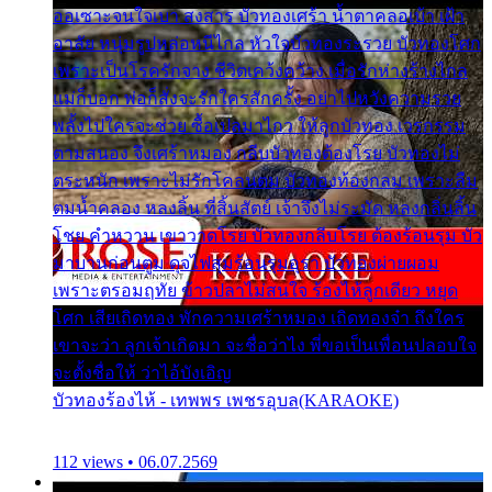
ออเซาะจนใจเบา สงสาร บัวทองเศร้า น้ำตาคลอเบ้า เฝ้า
อาลัย หนุ่มรูปหล่อหนีไกล หัวใจบัวทองระรวย บัวทองโศก
เพราะเป็นโรครักจาง ชีวิตเคว้งคว้าง เมื่อรักห่างร้างไกล
แม่ก็บอก พ่อก็สั่งจะรักใครสักครั้ง อย่าไปหวังความรวย
พลั้งไปใครจะช่วย ซื้อเปลมาไกว ให้ลูกบัวทอง เวรกรรม
ตามสนอง จึงเศร้าหมอง กลีบบัวทองต้องโรย บัวทองไม่
ตระหนัก เพราะไม่รักโคลนตม บัวทองท้องกลม เพราะลืม
ตมน้ำคลอง หลงลิ้น ที่สิ้นสัตย์ เจ้าจึงไม่ระมัด หลงกลิ่นลิ้น
โชย คำหวาน เขาวาดโรย บัวทองกลีบโรย ต้องร้อนรุม บัว
มาบานก่อนตูม ดุจไฟสุมร้อนรุมอุรา บัวทองผ่ายผอม
เพราะตรอมฤทัย ข้าวปลาไม่สนใจ ร้องไห้ลูกเดียว หยุด
โศก เสียเถิดทอง พักความเศร้าหมอง เถิดทองจ๋า ถึงใคร
เขาจะว่า ลูกเจ้าเกิดมา จะชื่อว่าไง พี่ขอเป็นเพื่อนปลอบใจ
จะตั้งชื่อให้ ว่าไอ้บังเอิญ
บัวทองร้องไห้ - เทพพร เพชรอุบล(KARAOKE)
112 views • 06.07.2569