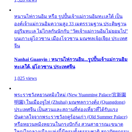
หนานไห่กวนอิม หรือ รูปปั้นเจ้าแม่กวนอิมทะเลใต้ เป็น
องค์เจ้าแม่กวนอิมความสูง 33 เมตรรวมฐาน ประดิษฐาน
อยู่ริมทะเล ไม่ไกลกันนักกับ “วัดเจ้าแม่กวนอิมไม่ยอมไป”
บนเกาะผู่โถวซาน เมืองโจวซาน มณฑลเจ้อเจียง ประเทศ
จีน
Nanhai Guanyin : หนานไห่กวนอิม...รูปปั้นเจ้าแม่กวนอิม
ทะเลใต้, ผู่โถวซาน ประเทศจีน
1,025 views
พระราชวังหยวนหมิงใหม่ (New Yuanming Palace/宮新園
明園) ในเมืองจูไห่ (Zhuhai) มณฑลกวางตุ้ง (Quangdong)
ประเทศจีน เป็นสวนและสถานที่ท่องเที่ยวที่ได้รับแรง
บันดาลใจจากพระราชวังฤดูร้อนเก่า (Old Summer Palace)
หรือหยวนหมิงหยวนในกรุงปักกิ่ง สวนสาธารณะขนาด
ใหญ่ใจกลางเมืองแห่งนี้มีครบทั้งธรรมชาติ สถาปัตยกรรม