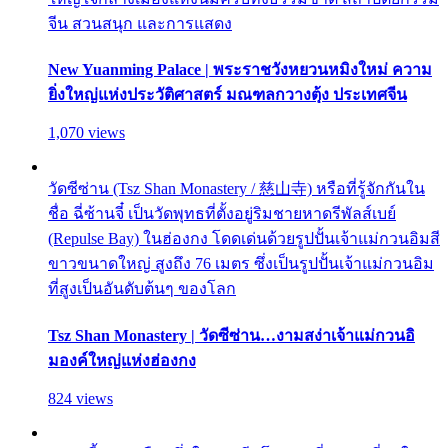
จีน สวนสนุก และการแสดง
New Yuanming Palace | พระราชวังหยวนหมิงใหม่ ความ
ยิ่งใหญ่แห่งประวัติศาสตร์ มณฑลกวางตุ้ง ประเทศจีน
1,070 views
วัดซีซ่าน (Tsz Shan Monastery / 慈山寺) หรือที่รู้จักกันใน
ชื่อ ฉี่ซ้านจี๋ เป็นวัดพุทธที่ตั้งอยู่ริมชายหาดรีพัลส์เบย์
(Repulse Bay) ในฮ่องกง โดดเด่นด้วยรูปปั้นเจ้าแม่กวนอิมสี
ขาวขนาดใหญ่ สูงถึง 76 เมตร ซึ่งเป็นรูปปั้นเจ้าแม่กวนอิม
ที่สูงเป็นอันดับต้นๆ ของโลก
Tsz Shan Monastery | วัดซีซ่าน…งามสง่าเจ้าแม่กวนอิ
มองค์ใหญ่แห่งฮ่องกง
824 views