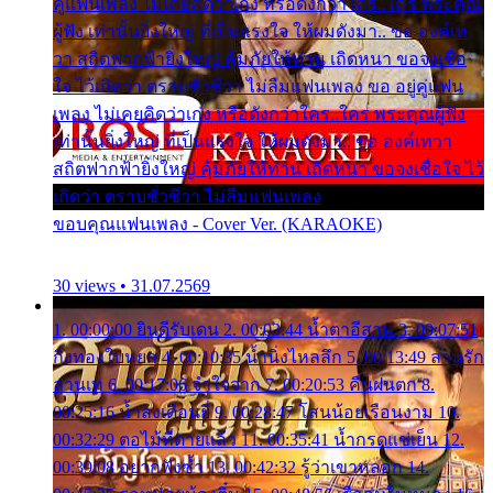
คู่แฟนเพลง ไม่เคยคิดว่าเก่ง หรือดังกว่าใคร..ใคร พระคุณ
ผู้ฟัง เท่านั้นยิ่งใหญ่ ที่เป็นแรงใจ ให้ผมดังมา.. ขอ องค์เท
วา สถิตฟากฟ้ายิ่งใหญ่ คุ้มภัยให้ท่าน เถิดหนา ขอจงเชื่อ
ใจ ไว้เถิดว่า ตราบชั่วชีวา ไม่ลืมแฟนเพลง ขอ อยู่คู่แฟน
เพลง ไม่เคยคิดว่าเก่ง หรือดังกว่าใคร..ใคร พระคุณผู้ฟัง
เท่านั้นยิ่งใหญ่ ที่เป็นแรงใจ ให้ผมดังมา.. ขอ องค์เทวา
สถิตฟากฟ้ายิ่งใหญ่ คุ้มภัยให้ท่าน เถิดหนา ขอจงเชื่อใจ ไว้
เถิดว่า ตราบชั่วชีวา ไม่ลืมแฟนเพลง
ขอบคุณแฟนเพลง - Cover Ver. (KARAOKE)
30 views • 31.07.2569
1. 00:00:00 ยินดีรับเดน 2. 00:03:44 น้ำตาอีสาน 3. 00:07:51
กิ่งทองใบหยก 4. 00:10:35 น้ำนิ่งไหลลึก 5. 00:13:49 ลานรัก
ลานเท 6. 00:17:06 จำใจจาก 7. 00:20:53 คืนฝนตก 8.
00:25:16 น้ำลงเดือนยี่ 9. 00:28:47 โสนน้อยเรือนงาม 10.
00:32:29 ตอไม้ที่ตายแล้ว 11. 00:35:41 น้ำกรดแช่เย็น 12.
00:39:08 อยากฟังซ้ำ 13. 00:42:32 รู้ว่าเขาหลอก 14.