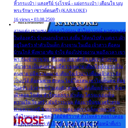
หิ้วกระเป๋า | แสงสุรีย์ รุ่งโรจน์ - แย่งกระเป๋า | เตือนใจ บุญ
พระรักษา (ซาวด์ดนตรี) (KARAOKE)
16 views • 03.08.2569
งานแต่ง เขาแซง แย่งเอาไปก่อน หัวใจอาวรณ์ มาซ่อน อยู่
ในห้องครัว ข้างนอกเจ้าสาว ส่งยิ้ม ให้คนไปทั่ว แต่เรา เฝ้า
อยู่ในครัว ทำตัวเป็นเด็ก ล้างจาน ในเมื่อ เจ้าสาว คือคน
บ้านใกล้ พึ่งพาอาศัย จำใจ ต้องไปช่วยงาน พอถึงเวลา เขา
พา กันเข้าพาขวัญ เพื่อนฝูง เฮฮาดังลั่น แต่เราล้างจาน
เดียวดาย เป็นคนพ่าย บ่มีความหมาย เคียงใจเจ้าบ่าว เป็น
คนพ่าย บ่มีความหมาย เคียงใจเจ้าบ่าว เพื่อนเจ้าสาว ยัง
เป็นบ่ได้ คือคนพ่าย ฮักคน ไม่มีใครสน เขาไม่เห็นคน ที่อยู่
ในครัว เจ้าสาว ก็มัวแต่งตัว สวยเด่น นั่งเคียงเจ้าบ่าว ที่เขา
เฝ้าคอย ใจเต้น หัวใจของเรา ลำเค็ญ ใครจะมองเห็น
ความใน ใจ เศร้า มันร้าวระบม ต้องมาขื่นขม เศร้าตรม
ท่ามความสุขี ช่วยงานเขาแต่ง แต่เรา แล้งมาหลายปี
เมื่อไรหนอจะ โชคดี ได้มีพิธีวิวาห์ หัวใจหล้า คอยไปคอย
มา คือหน้าที่เก่า หัวใจหล้า คอยไปคอยมา คือหน้าที่เก่า