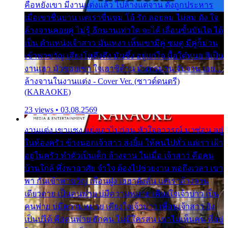
คือหยังเขา มีงานแต่งแล้ว ไปล้างแต่จาน ดั่งถูกประหาร
เมื่อเขาชื่นบาน แต่เราขื่นขม โอ้ รัก ลอยลม ไม่สม ดัง ใจ
ล้างจานคอยคู่ ไม่รู้ อีกนานเท่าใด จะได้ เลื่อนขั้นบันได ได้
เป็น ตำแหน่งเจ้าสาว มันเหงา เห็นเขามีคู่ ซมดู มีคู่ก็ม่วน
เข้าพาขวัญ เสียงโห่ตึงตึง มันซึ้ง อยู่แก่ใจ มื้อใด๋หนอ สิเป็น
งานเฮา มัวซอยเขา ใจเฮาซิด้าน มันทรมาน จับจาน เอย…
ล้างจานในงานแต่ง - Cover Ver. (ซาวด์ดนตรี)
(KARAOKE)
23 views • 03.08.2569
งานแต่ง เขาแซง แย่งเอาไปก่อน หัวใจอาวรณ์ มาซ่อน อยู่
ในห้องครัว ข้างนอกเจ้าสาว ส่งยิ้ม ให้คนไปทั่ว แต่เรา เฝ้า
อยู่ในครัว ทำตัวเป็นเด็ก ล้างจาน ในเมื่อ เจ้าสาว คือคน
บ้านใกล้ พึ่งพาอาศัย จำใจ ต้องไปช่วยงาน พอถึงเวลา เขา
พา กันเข้าพาขวัญ เพื่อนฝูง เฮฮาดังลั่น แต่เราล้างจาน
เดียวดาย เป็นคนพ่าย บ่มีความหมาย เคียงใจเจ้าบ่าว เป็น
คนพ่าย บ่มีความหมาย เคียงใจเจ้าบ่าว เพื่อนเจ้าสาว ยัง
เป็นบ่ได้ คือคนพ่าย ฮักคน ไม่มีใครสน เขาไม่เห็นคน ที่อยู่