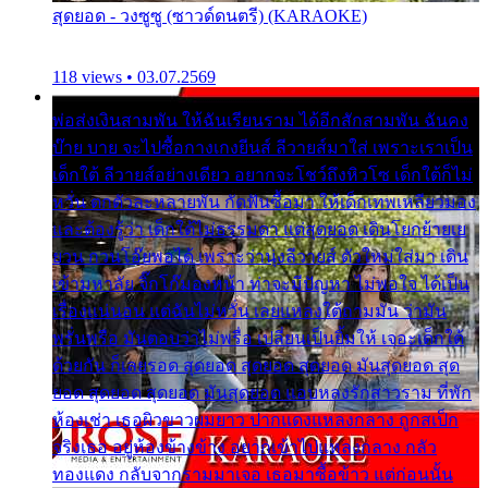
สุดยอด - วงซูซู (ซาวด์ดนตรี) (KARAOKE)
118 views • 03.07.2569
พ่อส่งเงินสามพัน ให้ฉันเรียนราม ได้อีกสักสามพัน ฉันคง
บ๊าย บาย จะไปซื้อกางเกงยีนส์ ลีวายส์มาใส่ เพราะเราเป็น
เด็กใต้ ลีวายส์อย่างเดียว อยากจะโชว์ถึงหิวโซ เด็กใต้ก็ไม่
หวั่น ตกตัวละหลายพัน กัดฟันซื้อมา ให้เด็กเทพเหลียวมอง
และต้องรู้ว่า เด็กใต้ไม่ธรรมดา แต่สุดยอด เดินโยกย้ายเย
ยวน กวนโอ๊ยพอได้ เพราะว่านุ่งลีวายส์ ตัวใหม่ใส่มา เดิน
เข้ามหาลัย จิ๊กโก๊มองหน้า ท่าจะมีปัญหา ไม่พอใจ ได้เป็น
เรื่องแน่นอน แต่ฉันไม่หวั่น เลยแหลงใต้ถามมัน ว่ามัน
พรั่นพรือ มันตอบว่าไม่พรื่อ เปลี่ยนเป็นยิ้มให้ เจอะเด็กใต้
ด้วยกัน ก็เลยรอด สุดยอด สุดยอด สุดยอด มันสุดยอด สุด
ยอด สุดยอด สุดยอด มันสุดยอด แอบหลงรักสาวราม ที่พัก
ห้องเช่า เธอผิวขาวผมยาว ปากแดงแหลงกลาง ถูกสเป็ก
จริงเธอ อยู่ห้องข้างข้าง อยากเข้าไปแหลงกลาง กลัว
ทองแดง กลับจากรามมาเจอ เธอมาซื้อข้าว แต่ก่อนนั้น