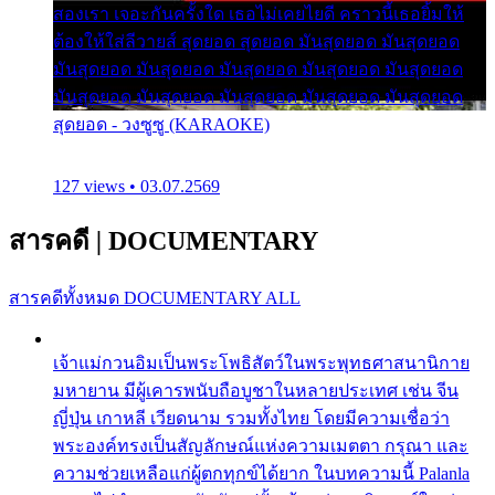
สองเรา เจอะกันครั้งใด เธอไม่เคยไยดี คราวนี้เธอยิ้มให้
ต้องให้ใส่ลีวายส์ สุดยอด สุดยอด มันสุดยอด มันสุดยอด
มันสุดยอด มันสุดยอด มันสุดยอด มันสุดยอด มันสุดยอด
มันสุดยอด มันสุดยอด มันสุดยอด มันสุดยอด มันสุดยอด
สุดยอด - วงซูซู (KARAOKE)
127 views • 03.07.2569
สารคดี
|
DOCUMENTARY
สารคดีทั้งหมด
DOCUMENTARY ALL
เจ้าแม่กวนอิมเป็นพระโพธิสัตว์ในพระพุทธศาสนานิกาย
มหายาน มีผู้เคารพนับถือบูชาในหลายประเทศ เช่น จีน
ญี่ปุ่น เกาหลี เวียดนาม รวมทั้งไทย โดยมีความเชื่อว่า
พระองค์ทรงเป็นสัญลักษณ์แห่งความเมตตา กรุณา และ
ความช่วยเหลือแก่ผู้ตกทุกข์ได้ยาก ในบทความนี้ Palanla