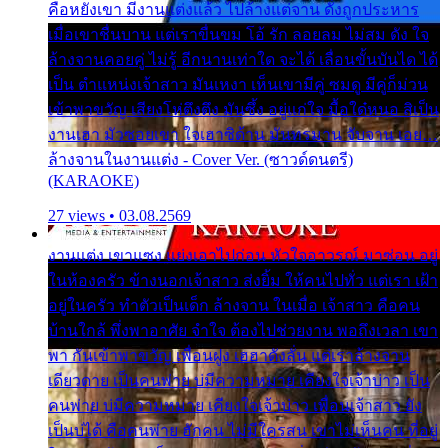
คือหยังเขา มีงานแต่งแล้ว ไปล้างแต่จาน ดั่งถูกประหาร
เมื่อเขาชื่นบาน แต่เราขื่นขม โอ้ รัก ลอยลม ไม่สม ดัง ใจ
ล้างจานคอยคู่ ไม่รู้ อีกนานเท่าใด จะได้ เลื่อนขั้นบันได ได้
เป็น ตำแหน่งเจ้าสาว มันเหงา เห็นเขามีคู่ ซมดู มีคู่ก็ม่วน
เข้าพาขวัญ เสียงโห่ตึงตึง มันซึ้ง อยู่แก่ใจ มื้อใด๋หนอ สิเป็น
งานเฮา มัวซอยเขา ใจเฮาซิด้าน มันทรมาน จับจาน เอย…
ล้างจานในงานแต่ง - Cover Ver. (ซาวด์ดนตรี)
(KARAOKE)
27 views • 03.08.2569
งานแต่ง เขาแซง แย่งเอาไปก่อน หัวใจอาวรณ์ มาซ่อน อยู่
ในห้องครัว ข้างนอกเจ้าสาว ส่งยิ้ม ให้คนไปทั่ว แต่เรา เฝ้า
อยู่ในครัว ทำตัวเป็นเด็ก ล้างจาน ในเมื่อ เจ้าสาว คือคน
บ้านใกล้ พึ่งพาอาศัย จำใจ ต้องไปช่วยงาน พอถึงเวลา เขา
พา กันเข้าพาขวัญ เพื่อนฝูง เฮฮาดังลั่น แต่เราล้างจาน
เดียวดาย เป็นคนพ่าย บ่มีความหมาย เคียงใจเจ้าบ่าว เป็น
คนพ่าย บ่มีความหมาย เคียงใจเจ้าบ่าว เพื่อนเจ้าสาว ยัง
เป็นบ่ได้ คือคนพ่าย ฮักคน ไม่มีใครสน เขาไม่เห็นคน ที่อยู่