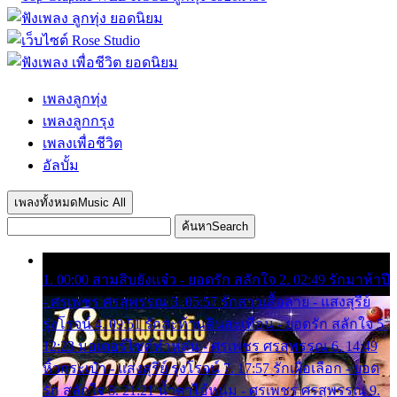
เพลงลูกทุ่ง
เพลงลูกกรุง
เพลงเพื่อชีวิต
อัลบั้ม
เพลงทั้งหมด
Music All
ค้นหา
Search
1. 00:00 สามสิบยังแจ๋ว - ยอดรัก สลักใจ 2. 02:49 รักมาห้าปี
- ศรเพชร ศรสุพรรณ 3. 05:57 รักสาวเสื้อลาย - แสงสุรีย์
รุ่งโรจน์ 4. 09:51 รักสะท้านดินสะเทือน - ยอดรัก สลักใจ 5.
12:23 มอเตอร์ไซค์ทำหล่น - ศรเพชร ศรสุพรรณ 6. 14:49
หิ้วกระเป๋า - แสงสุรีย์ รุ่งโรจน์ 7. 17:57 รักเผื่อเลือก - ยอด
รัก สลักใจ 8. 21:21 น้ำตาไอ้หนุ่ม - ศรเพชร ศรสุพรรณ 9.