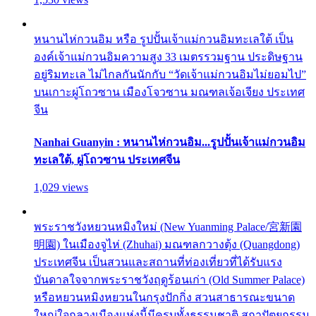
หนานไห่กวนอิม หรือ รูปปั้นเจ้าแม่กวนอิมทะเลใต้ เป็น
องค์เจ้าแม่กวนอิมความสูง 33 เมตรรวมฐาน ประดิษฐาน
อยู่ริมทะเล ไม่ไกลกันนักกับ “วัดเจ้าแม่กวนอิมไม่ยอมไป”
บนเกาะผู่โถวซาน เมืองโจวซาน มณฑลเจ้อเจียง ประเทศ
จีน
Nanhai Guanyin : หนานไห่กวนอิม...รูปปั้นเจ้าแม่กวนอิม
ทะเลใต้, ผู่โถวซาน ประเทศจีน
1,029 views
พระราชวังหยวนหมิงใหม่ (New Yuanming Palace/宮新園
明園) ในเมืองจูไห่ (Zhuhai) มณฑลกวางตุ้ง (Quangdong)
ประเทศจีน เป็นสวนและสถานที่ท่องเที่ยวที่ได้รับแรง
บันดาลใจจากพระราชวังฤดูร้อนเก่า (Old Summer Palace)
หรือหยวนหมิงหยวนในกรุงปักกิ่ง สวนสาธารณะขนาด
ใหญ่ใจกลางเมืองแห่งนี้มีครบทั้งธรรมชาติ สถาปัตยกรรม