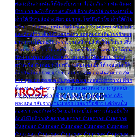
พ่อส่งเงินสามพัน ให้ฉันเรียนราม ได้อีกสักสามพัน ฉันคง
บ๊าย บาย จะไปซื้อกางเกงยีนส์ ลีวายส์มาใส่ เพราะเราเป็น
เด็กใต้ ลีวายส์อย่างเดียว อยากจะโชว์ถึงหิวโซ เด็กใต้ก็ไม่
หวั่น ตกตัวละหลายพัน กัดฟันซื้อมา ให้เด็กเทพเหลียวมอง
และต้องรู้ว่า เด็กใต้ไม่ธรรมดา แต่สุดยอด เดินโยกย้ายเย
ยวน กวนโอ๊ยพอได้ เพราะว่านุ่งลีวายส์ ตัวใหม่ใส่มา เดิน
เข้ามหาลัย จิ๊กโก๊มองหน้า ท่าจะมีปัญหา ไม่พอใจ ได้เป็น
เรื่องแน่นอน แต่ฉันไม่หวั่น เลยแหลงใต้ถามมัน ว่ามัน
พรั่นพรือ มันตอบว่าไม่พรื่อ เปลี่ยนเป็นยิ้มให้ เจอะเด็กใต้
ด้วยกัน ก็เลยรอด สุดยอด สุดยอด สุดยอด มันสุดยอด สุด
ยอด สุดยอด สุดยอด มันสุดยอด แอบหลงรักสาวราม ที่พัก
ห้องเช่า เธอผิวขาวผมยาว ปากแดงแหลงกลาง ถูกสเป็ก
จริงเธอ อยู่ห้องข้างข้าง อยากเข้าไปแหลงกลาง กลัว
ทองแดง กลับจากรามมาเจอ เธอมาซื้อข้าว แต่ก่อนนั้น
สองเรา เจอะกันครั้งใด เธอไม่เคยไยดี คราวนี้เธอยิ้มให้
ต้องให้ใส่ลีวายส์ สุดยอด สุดยอด มันสุดยอด มันสุดยอด
มันสุดยอด มันสุดยอด มันสุดยอด มันสุดยอด มันสุดยอด
มันสุดยอด มันสุดยอด มันสุดยอด มันสุดยอด มันสุดยอด