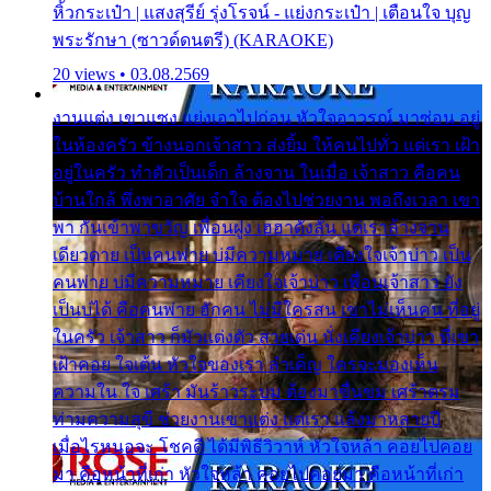
หิ้วกระเป๋า | แสงสุรีย์ รุ่งโรจน์ - แย่งกระเป๋า | เตือนใจ บุญ
พระรักษา (ซาวด์ดนตรี) (KARAOKE)
20 views • 03.08.2569
งานแต่ง เขาแซง แย่งเอาไปก่อน หัวใจอาวรณ์ มาซ่อน อยู่
ในห้องครัว ข้างนอกเจ้าสาว ส่งยิ้ม ให้คนไปทั่ว แต่เรา เฝ้า
อยู่ในครัว ทำตัวเป็นเด็ก ล้างจาน ในเมื่อ เจ้าสาว คือคน
บ้านใกล้ พึ่งพาอาศัย จำใจ ต้องไปช่วยงาน พอถึงเวลา เขา
พา กันเข้าพาขวัญ เพื่อนฝูง เฮฮาดังลั่น แต่เราล้างจาน
เดียวดาย เป็นคนพ่าย บ่มีความหมาย เคียงใจเจ้าบ่าว เป็น
คนพ่าย บ่มีความหมาย เคียงใจเจ้าบ่าว เพื่อนเจ้าสาว ยัง
เป็นบ่ได้ คือคนพ่าย ฮักคน ไม่มีใครสน เขาไม่เห็นคน ที่อยู่
ในครัว เจ้าสาว ก็มัวแต่งตัว สวยเด่น นั่งเคียงเจ้าบ่าว ที่เขา
เฝ้าคอย ใจเต้น หัวใจของเรา ลำเค็ญ ใครจะมองเห็น
ความใน ใจ เศร้า มันร้าวระบม ต้องมาขื่นขม เศร้าตรม
ท่ามความสุขี ช่วยงานเขาแต่ง แต่เรา แล้งมาหลายปี
เมื่อไรหนอจะ โชคดี ได้มีพิธีวิวาห์ หัวใจหล้า คอยไปคอย
มา คือหน้าที่เก่า หัวใจหล้า คอยไปคอยมา คือหน้าที่เก่า