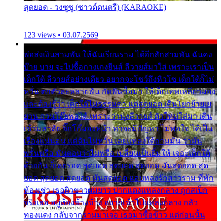
สุดยอด - วงซูซู (ซาวด์ดนตรี) (KARAOKE)
123 views • 03.07.2569
พ่อส่งเงินสามพัน ให้ฉันเรียนราม ได้อีกสักสามพัน ฉันคง
บ๊าย บาย จะไปซื้อกางเกงยีนส์ ลีวายส์มาใส่ เพราะเราเป็น
เด็กใต้ ลีวายส์อย่างเดียว อยากจะโชว์ถึงหิวโซ เด็กใต้ก็ไม่
หวั่น ตกตัวละหลายพัน กัดฟันซื้อมา ให้เด็กเทพเหลียวมอง
และต้องรู้ว่า เด็กใต้ไม่ธรรมดา แต่สุดยอด เดินโยกย้ายเย
ยวน กวนโอ๊ยพอได้ เพราะว่านุ่งลีวายส์ ตัวใหม่ใส่มา เดิน
เข้ามหาลัย จิ๊กโก๊มองหน้า ท่าจะมีปัญหา ไม่พอใจ ได้เป็น
เรื่องแน่นอน แต่ฉันไม่หวั่น เลยแหลงใต้ถามมัน ว่ามัน
พรั่นพรือ มันตอบว่าไม่พรื่อ เปลี่ยนเป็นยิ้มให้ เจอะเด็กใต้
ด้วยกัน ก็เลยรอด สุดยอด สุดยอด สุดยอด มันสุดยอด สุด
ยอด สุดยอด สุดยอด มันสุดยอด แอบหลงรักสาวราม ที่พัก
ห้องเช่า เธอผิวขาวผมยาว ปากแดงแหลงกลาง ถูกสเป็ก
จริงเธอ อยู่ห้องข้างข้าง อยากเข้าไปแหลงกลาง กลัว
ทองแดง กลับจากรามมาเจอ เธอมาซื้อข้าว แต่ก่อนนั้น