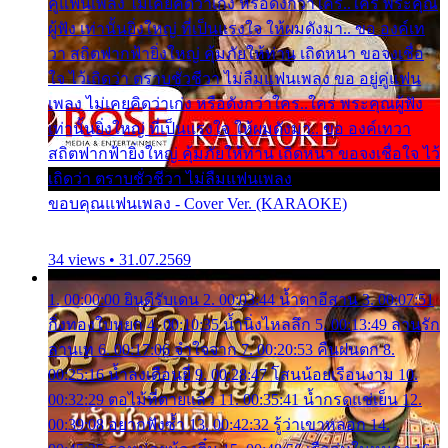
คู่แฟนเพลง ไม่เคยคิดว่าเก่ง หรือดังกว่าใคร..ใคร พระคุณ
ผู้ฟัง เท่านั้นยิ่งใหญ่ ที่เป็นแรงใจ ให้ผมดังมา.. ขอ องค์เท
วา สถิตฟากฟ้ายิ่งใหญ่ คุ้มภัยให้ท่าน เถิดหนา ขอจงเชื่อ
ใจ ไว้เถิดว่า ตราบชั่วชีวา ไม่ลืมแฟนเพลง ขอ อยู่คู่แฟน
เพลง ไม่เคยคิดว่าเก่ง หรือดังกว่าใคร..ใคร พระคุณผู้ฟัง
เท่านั้นยิ่งใหญ่ ที่เป็นแรงใจ ให้ผมดังมา.. ขอ องค์เทวา
สถิตฟากฟ้ายิ่งใหญ่ คุ้มภัยให้ท่าน เถิดหนา ขอจงเชื่อใจ ไว้
เถิดว่า ตราบชั่วชีวา ไม่ลืมแฟนเพลง
ขอบคุณแฟนเพลง - Cover Ver. (KARAOKE)
34 views • 31.07.2569
1. 00:00:00 ยินดีรับเดน 2. 00:03:44 น้ำตาอีสาน 3. 00:07:51
กิ่งทองใบหยก 4. 00:10:35 น้ำนิ่งไหลลึก 5. 00:13:49 ลานรัก
ลานเท 6. 00:17:06 จำใจจาก 7. 00:20:53 คืนฝนตก 8.
00:25:16 น้ำลงเดือนยี่ 9. 00:28:47 โสนน้อยเรือนงาม 10.
00:32:29 ตอไม้ที่ตายแล้ว 11. 00:35:41 น้ำกรดแช่เย็น 12.
00:39:08 อยากฟังซ้ำ 13. 00:42:32 รู้ว่าเขาหลอก 14.