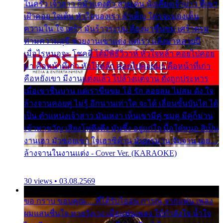
ในครัว เจ้าสาว ก็มัวแต่งตัว สวยเด่น นั่งเคียงเจ้าบ่าว ที่เขา
เฝ้าคอย ใจเต้น หัวใจของเรา ลำเค็ญ ใครจะมองเห็น
ความใน ใจ เศร้า มันร้าวระบม ต้องมาขื่นขม เศร้าตรม
ท่ามความสุขี ช่วยงานเขาแต่ง แต่เรา แล้งมาหลายปี
เมื่อไรหนอจะ โชคดี ได้มีพิธีวิวาห์ หัวใจหล้า คอยไปคอย
มา คือหน้าที่เก่า หัวใจหล้า คอยไปคอยมา คือหน้าที่เก่า
คือหยังเขา มีงานแต่งแล้ว ไปล้างแต่จาน ดั่งถูกประหาร
เมื่อเขาชื่นบาน แต่เราขื่นขม โอ้ รัก ลอยลม ไม่สม ดัง ใจ
ล้างจานคอยคู่ ไม่รู้ อีกนานเท่าใด จะได้ เลื่อนขั้นบันได ได้
เป็น ตำแหน่งเจ้าสาว มันเหงา เห็นเขามีคู่ ซมดู มีคู่ก็ม่วน
เข้าพาขวัญ เสียงโห่ตึงตึง มันซึ้ง อยู่แก่ใจ มื้อใด๋หนอ สิเป็น
งานเฮา มัวซอยเขา ใจเฮาซิด้าน มันทรมาน จับจาน เอย…
ล้างจานในงานแต่ง - Cover Ver. (KARAOKE)
30 views • 03.08.2569
ขอ กราบ ขอบคุณ.... ที่ได้รับไออุ่น การุณ จากแฟน เพลง
ผมแสนชื่นใจ หายวังเวง เมื่อแฟนเพลง ให้กำลังใจ น้ำใจ