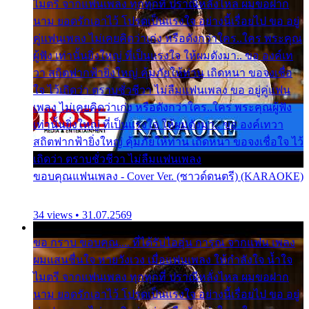
ไมตรี จากแฟนเพลง ทุกทุกที่ ปราณีหลั่งไหล ผมขอฝาก
นาม ยอดรักเอาไว้ โปรดเป็นแรงใจ อย่างนี้เรื่อยไป ขอ อยู่
คู่แฟนเพลง ไม่เคยคิดว่าเก่ง หรือดังกว่าใคร..ใคร พระคุณ
ผู้ฟัง เท่านั้นยิ่งใหญ่ ที่เป็นแรงใจ ให้ผมดังมา.. ขอ องค์เท
วา สถิตฟากฟ้ายิ่งใหญ่ คุ้มภัยให้ท่าน เถิดหนา ขอจงเชื่อ
ใจ ไว้เถิดว่า ตราบชั่วชีวา ไม่ลืมแฟนเพลง ขอ อยู่คู่แฟน
เพลง ไม่เคยคิดว่าเก่ง หรือดังกว่าใคร..ใคร พระคุณผู้ฟัง
เท่านั้นยิ่งใหญ่ ที่เป็นแรงใจ ให้ผมดังมา.. ขอ องค์เทวา
สถิตฟากฟ้ายิ่งใหญ่ คุ้มภัยให้ท่าน เถิดหนา ขอจงเชื่อใจ ไว้
เถิดว่า ตราบชั่วชีวา ไม่ลืมแฟนเพลง
ขอบคุณแฟนเพลง - Cover Ver. (ซาวด์ดนตรี) (KARAOKE)
34 views • 31.07.2569
ขอ กราบ ขอบคุณ.... ที่ได้รับไออุ่น การุณ จากแฟน เพลง
ผมแสนชื่นใจ หายวังเวง เมื่อแฟนเพลง ให้กำลังใจ น้ำใจ
ไมตรี จากแฟนเพลง ทุกทุกที่ ปราณีหลั่งไหล ผมขอฝาก
นาม ยอดรักเอาไว้ โปรดเป็นแรงใจ อย่างนี้เรื่อยไป ขอ อยู่