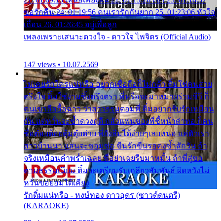
ขอรักคืน 24. 01:19:56 คนเรารักกันยาก 25. 01:23:06 หัวใจ
เถื่อน 26. 01:26:45 อยู่เพื่อลูก
เพลงเพราะเสนาะดวงใจ - ดาวใจ ไพจิตร (Official Audio)
147 views • 10.07.2569
ไม่เคยรักใครแน่หรือ อยากเชื่อถือก็ไม่กล้า ติ๋มใช่คนสวย
ตรึงใจ ติ๋มใช่งามซึ้งตรึงตรา พี่หรือจะมาหมายร่วมชีวี ก็
คนเขาลืออื้อฉาว ว่าสาวๆรุมตอมพี่ ติ๋มอยากรับรักเหมือน
กัน แต่หวั่นจะช้ำดวงฤดี กลัวแฟนของพี่ชี้หน้าด่าทอ ก็คน
ชื่อต๋อยต้อยตุ้มตุ๋ยต่าย พี่ยังลืมได้ง่ายๆเลยหนอ แค่ตัวเรา
สาวบ้านนา แสนจะซอมซ่อ ขืนรักขืนรอคงช้ำสักวัน ถ้า
จริงเหมือนคำพร่ำเฉลย พี่อย่าเฉยรีบมาหมั้น ถ้าพี่สู่ขอ
ตามธรรมเนียม ติ๋มจะเตรียมรับเกลียวสัมพันธ์ ผิดหวังไม่
หวั่นขอยอมได้เคียง
รักติ๋มแน่หรือ - หงษ์ทอง ดาวอุดร (ซาวด์ดนตรี)
(KARAOKE)