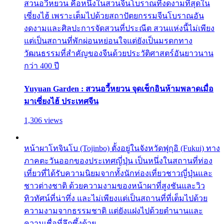
สวนอวี้หยวน คือหนึ่งในสวนจีนโบราณที่งดงามที่สุดใน
เซี่ยงไฮ้ เพราะเต็มไปด้วยสถาปัตยกรรมจีนโบราณอัน
งดงามและศิลปะการจัดสวนที่ประณีต สวนแห่งนี้ไม่เพียง
แต่เป็นสถานที่พักผ่อนหย่อนใจแต่ยังเป็นมรดกทาง
วัฒนธรรมที่สำคัญของจีนด้วยประวัติศาสตร์อันยาวนาน
กว่า 400 ปี
Yuyuan Garden : สวนอวี้หยวน จุดเช็กอินห้ามพลาดเมื่อ
มาเซี่ยงไฮ้ ประเทศจีน
1,306 views
หน้าผาโทจินโบ (Tojinbo) ตั้งอยู่ในจังหวัดฟุกุอิ (Fukui) ทาง
ภาคตะวันออกของประเทศญี่ปุ่น เป็นหนึ่งในสถานที่ท่อง
เที่ยวที่ได้รับความนิยมจากทั้งนักท่องเที่ยวชาวญี่ปุ่นและ
ชาวต่างชาติ ด้วยความงามของหน้าผาที่สูงชันและวิว
ทิวทัศน์ที่น่าทึ่ง และไม่เพียงแต่เป็นสถานที่ที่เต็มไปด้วย
ความงามจากธรรมชาติ แต่ยังแฝงไปด้วยตำนานและ
ความเชื่อที่ลึกซึ้งด้วย