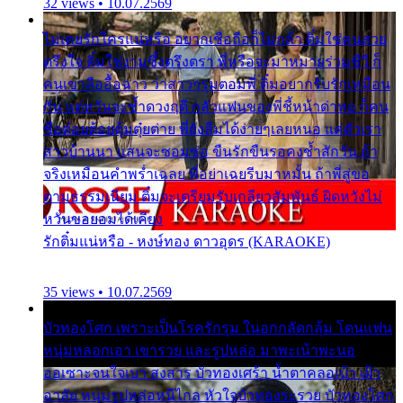
32 views • 10.07.2569
ไม่เคยรักใครแน่หรือ อยากเชื่อถือก็ไม่กล้า ติ๋มใช่คนสวย
ตรึงใจ ติ๋มใช่งามซึ้งตรึงตรา พี่หรือจะมาหมายร่วมชีวี ก็
คนเขาลืออื้อฉาว ว่าสาวๆรุมตอมพี่ ติ๋มอยากรับรักเหมือน
กัน แต่หวั่นจะช้ำดวงฤดี กลัวแฟนของพี่ชี้หน้าด่าทอ ก็คน
ชื่อต๋อยต้อยตุ้มตุ๋ยต่าย พี่ยังลืมได้ง่ายๆเลยหนอ แค่ตัวเรา
สาวบ้านนา แสนจะซอมซ่อ ขืนรักขืนรอคงช้ำสักวัน ถ้า
จริงเหมือนคำพร่ำเฉลย พี่อย่าเฉยรีบมาหมั้น ถ้าพี่สู่ขอ
ตามธรรมเนียม ติ๋มจะเตรียมรับเกลียวสัมพันธ์ ผิดหวังไม่
หวั่นขอยอมได้เคียง
รักติ๋มแน่หรือ - หงษ์ทอง ดาวอุดร (KARAOKE)
35 views • 10.07.2569
บัวทองโศก เพราะเป็นโรครักรุม ในอกกลัดกลุ้ม โดนแฟน
หนุ่มหลอกเอา เขารวย และรูปหล่อ มาพะเน้าพะนอ
ออเซาะจนใจเบา สงสาร บัวทองเศร้า น้ำตาคลอเบ้า เฝ้า
อาลัย หนุ่มรูปหล่อหนีไกล หัวใจบัวทองระรวย บัวทองโศก