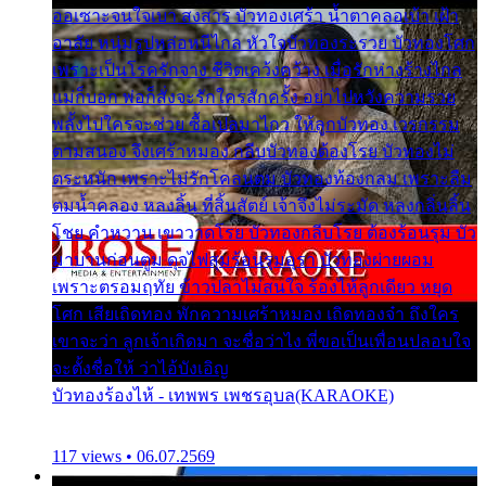
ออเซาะจนใจเบา สงสาร บัวทองเศร้า น้ำตาคลอเบ้า เฝ้า
อาลัย หนุ่มรูปหล่อหนีไกล หัวใจบัวทองระรวย บัวทองโศก
เพราะเป็นโรครักจาง ชีวิตเคว้งคว้าง เมื่อรักห่างร้างไกล
แม่ก็บอก พ่อก็สั่งจะรักใครสักครั้ง อย่าไปหวังความรวย
พลั้งไปใครจะช่วย ซื้อเปลมาไกว ให้ลูกบัวทอง เวรกรรม
ตามสนอง จึงเศร้าหมอง กลีบบัวทองต้องโรย บัวทองไม่
ตระหนัก เพราะไม่รักโคลนตม บัวทองท้องกลม เพราะลืม
ตมน้ำคลอง หลงลิ้น ที่สิ้นสัตย์ เจ้าจึงไม่ระมัด หลงกลิ่นลิ้น
โชย คำหวาน เขาวาดโรย บัวทองกลีบโรย ต้องร้อนรุม บัว
มาบานก่อนตูม ดุจไฟสุมร้อนรุมอุรา บัวทองผ่ายผอม
เพราะตรอมฤทัย ข้าวปลาไม่สนใจ ร้องไห้ลูกเดียว หยุด
โศก เสียเถิดทอง พักความเศร้าหมอง เถิดทองจ๋า ถึงใคร
เขาจะว่า ลูกเจ้าเกิดมา จะชื่อว่าไง พี่ขอเป็นเพื่อนปลอบใจ
จะตั้งชื่อให้ ว่าไอ้บังเอิญ
บัวทองร้องไห้ - เทพพร เพชรอุบล(KARAOKE)
117 views • 06.07.2569