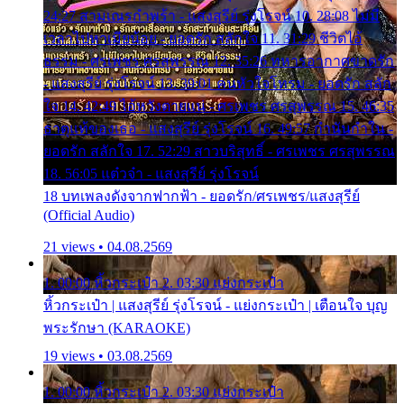
24:27 สามเณรกำพร้า - แสงสุรีย์ รุ่งโรจน์ 10. 28:08 ไม่มี
เวลาไปหาเมียน้อย - ยอดรัก สลักใจ 11. 31:29 ชีวิตไอ้
ธรรม - ศรเพชร ศรสุพรรณ 12. 35:26 ทหารอากาศขาดรัก
- แสงสุรีย์ รุ่งโรจน์ 13. 39:01 คนหัวใจโทรม - ยอดรัก สลัก
ใจ 14. 42:49 ไอ้หวังตายแน่ - ศรเพชร ศรสุพรรณ 15. 46:35
ธาตุแท้ของเธอ - แสงสุรีย์ รุ่งโรจน์ 16. 49:57 กำนันกำใน -
ยอดรัก สลักใจ 17. 52:29 สาวบริสุทธิ์ - ศรเพชร ศรสุพรรณ
18. 56:05 แต๋วจ๋า - แสงสุรีย์ รุ่งโรจน์
18 บทเพลงดังจากฟากฟ้า - ยอดรัก/ศรเพชร/แสงสุรีย์
(Official Audio)
21 views • 04.08.2569
1. 00:00 หิ้วกระเป๋า 2. 03:30 แย่งกระเป๋า
หิ้วกระเป๋า | แสงสุรีย์ รุ่งโรจน์ - แย่งกระเป๋า | เตือนใจ บุญ
พระรักษา (KARAOKE)
19 views • 03.08.2569
1. 00:00 หิ้วกระเป๋า 2. 03:30 แย่งกระเป๋า