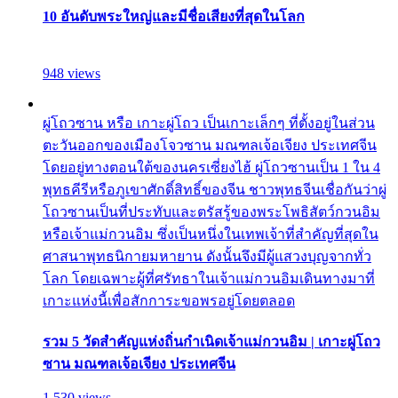
10 อันดับพระใหญ่และมีชื่อเสียงที่สุดในโลก
948 views
ผู่โถวซาน หรือ เกาะผู่โถว เป็นเกาะเล็กๆ ที่ตั้งอยู่ในส่วน
ตะวันออกของเมืองโจวซาน มณฑลเจ้อเจียง ประเทศจีน
โดยอยู่ทางตอนใต้ของนครเซี่ยงไฮ้ ผู่โถวซานเป็น 1 ใน 4
พุทธคีรีหรือภูเขาศักดิ์สิทธิ์ของจีน ชาวพุทธจีนเชื่อกันว่าผู่
โถวซานเป็นที่ประทับและตรัสรู้ของพระโพธิสัตว์กวนอิม
หรือเจ้าแม่กวนอิม ซึ่งเป็นหนึ่งในเทพเจ้าที่สำคัญที่สุดใน
ศาสนาพุทธนิกายมหายาน ดังนั้นจึงมีผู้แสวงบุญจากทั่ว
โลก โดยเฉพาะผู้ที่ศรัทธาในเจ้าแม่กวนอิมเดินทางมาที่
เกาะแห่งนี้เพื่อสักการะขอพรอยู่โดยตลอด
รวม 5 วัดสำคัญแห่งถิ่นกำเนิดเจ้าแม่กวนอิม | เกาะผู่โถว
ซาน มณฑลเจ้อเจียง ประเทศจีน
1,530 views