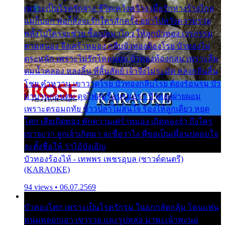
เพราะเป็นโรครักจาง ชีวิตเคว้งคว้าง เมื่อรักห่างร้างไกล
แม่ก็บอก พ่อก็สั่งจะรักใครสักครั้ง อย่าไปหวังความรวย
พลั้งไปใครจะช่วย ซื้อเปลมาไกว ให้ลูกบัวทอง เวรกรรม
ตามสนอง จึงเศร้าหมอง กลีบบัวทองต้องโรย บัวทองไม่
ตระหนัก เพราะไม่รักโคลนตม บัวทองท้องกลม เพราะลืม
ตมน้ำคลอง หลงลิ้น ที่สิ้นสัตย์ เจ้าจึงไม่ระมัด หลงกลิ่นลิ้น
โชย คำหวาน เขาวาดโรย บัวทองกลีบโรย ต้องร้อนรุม บัว
มาบานก่อนตูม ดุจไฟสุมร้อนรุมอุรา บัวทองผ่ายผอม
เพราะตรอมฤทัย ข้าวปลาไม่สนใจ ร้องไห้ลูกเดียว หยุด
โศก เสียเถิดทอง พักความเศร้าหมอง เถิดทองจ๋า ถึงใคร
เขาจะว่า ลูกเจ้าเกิดมา จะชื่อว่าไง พี่ขอเป็นเพื่อนปลอบใจ
จะตั้งชื่อให้ ว่าไอ้บังเอิญ
บัวทองร้องไห้ - เทพพร เพชรอุบล (ซาวด์ดนตรี)
(KARAOKE)
94 views • 06.07.2569
บัวทองโศก เพราะเป็นโรครักรุม ในอกกลัดกลุ้ม โดนแฟน
หนุ่มหลอกเอา เขารวย และรูปหล่อ มาพะเน้าพะนอ