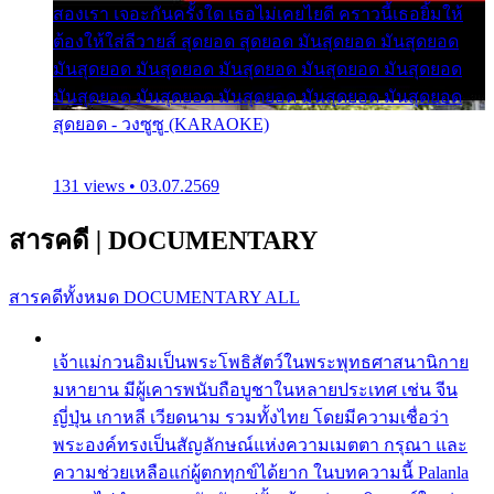
สองเรา เจอะกันครั้งใด เธอไม่เคยไยดี คราวนี้เธอยิ้มให้
ต้องให้ใส่ลีวายส์ สุดยอด สุดยอด มันสุดยอด มันสุดยอด
มันสุดยอด มันสุดยอด มันสุดยอด มันสุดยอด มันสุดยอด
มันสุดยอด มันสุดยอด มันสุดยอด มันสุดยอด มันสุดยอด
สุดยอด - วงซูซู (KARAOKE)
131 views • 03.07.2569
สารคดี
|
DOCUMENTARY
สารคดีทั้งหมด
DOCUMENTARY ALL
เจ้าแม่กวนอิมเป็นพระโพธิสัตว์ในพระพุทธศาสนานิกาย
มหายาน มีผู้เคารพนับถือบูชาในหลายประเทศ เช่น จีน
ญี่ปุ่น เกาหลี เวียดนาม รวมทั้งไทย โดยมีความเชื่อว่า
พระองค์ทรงเป็นสัญลักษณ์แห่งความเมตตา กรุณา และ
ความช่วยเหลือแก่ผู้ตกทุกข์ได้ยาก ในบทความนี้ Palanla