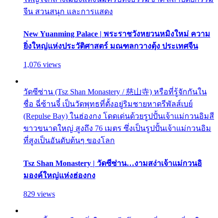
จีน สวนสนุก และการแสดง
New Yuanming Palace | พระราชวังหยวนหมิงใหม่ ความ
ยิ่งใหญ่แห่งประวัติศาสตร์ มณฑลกวางตุ้ง ประเทศจีน
1,076 views
วัดซีซ่าน (Tsz Shan Monastery / 慈山寺) หรือที่รู้จักกันใน
ชื่อ ฉี่ซ้านจี๋ เป็นวัดพุทธที่ตั้งอยู่ริมชายหาดรีพัลส์เบย์
(Repulse Bay) ในฮ่องกง โดดเด่นด้วยรูปปั้นเจ้าแม่กวนอิมสี
ขาวขนาดใหญ่ สูงถึง 76 เมตร ซึ่งเป็นรูปปั้นเจ้าแม่กวนอิม
ที่สูงเป็นอันดับต้นๆ ของโลก
Tsz Shan Monastery | วัดซีซ่าน…งามสง่าเจ้าแม่กวนอิ
มองค์ใหญ่แห่งฮ่องกง
829 views