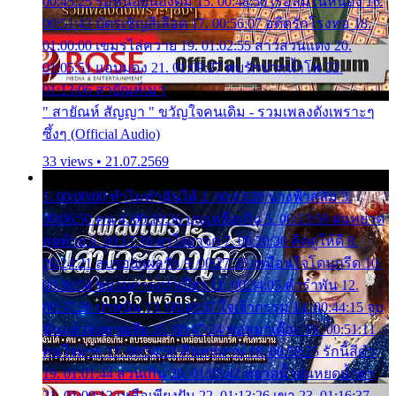
00:45:25 รอหน่อยน้องติ๋ม 15. 00:48:56 เรือล่มในหนอง 16.
00:51:43 บัตรเชิญสีเลือด 17. 00:56:07 อดีตรักโรงทอ 18.
01:00:00 เขมรไล่ควาย 19. 01:02:55 สาวสวนแตง 20.
01:05:51 แอบมอง 21. 01:09:27 พบรักปากน้ำโพ 22.
01:13:06 สายัณห์เมา
" สายัณห์ สัญญา " ขวัญใจคนเดิม - รวมเพลงดังเพราะๆ
ซึ้งๆ (Official Audio)
33 views • 21.07.2569
1. 00:00:00 ทำไมทำฉันได้ 2. 00:03:20 นางฟ้าสลัม 3.
00:06:50 คน 4. 00:10:36 บุญเหลือเกิน 5. 00:13:58 ฝนหยาด
สุดท้าย 6. 00:17:30 ยาใจยาจก 7. 00:20:30 คิดดูให้ดี 8.
00:24:21 ลบรอยแผลรัก 9. 00:27:35 เหมือนใจโดนกรีด 10.
00:30:54 ขบวนการเปาเปียว 11. 00:34:05 คำรำพัน 12.
00:37:20 ปาหนัน 13. 00:40:37 ใจเจ้ากรรม 14. 00:44:15 จูบ
ฉันแล้วจงตายเสีย 15. 00:47:24 ขอสูมาเต๊อะ 16. 00:51:11
คนใจมาร 17. 00:54:50 คืนทรมาน 18. 00:58:25 รักนี้สีดำ
19. 01:01:44 ส่วนเกิน 20. 01:05:42 หยาดน้ำฝนหยดน้ำตา
21. 01:09:13 เหลือเพียงฝัน 22. 01:13:26 เขา 23. 01:16:37