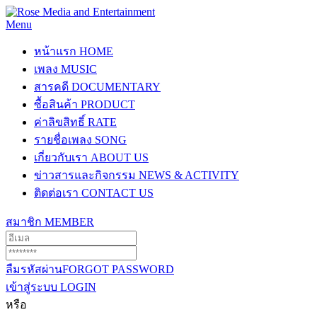
Menu
หน้าแรก
HOME
เพลง
MUSIC
สารคดี
DOCUMENTARY
ซื้อสินค้า
PRODUCT
ค่าลิขสิทธิ์
RATE
รายชื่อเพลง
SONG
เกี่ยวกับเรา
ABOUT US
ข่าวสารและกิจกรรม
NEWS & ACTIVITY
ติดต่อเรา
CONTACT US
สมาชิก
MEMBER
ลืมรหัสผ่าน
FORGOT PASSWORD
เข้าสู่ระบบ
LOGIN
หรือ