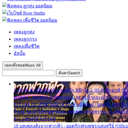
เพลงลูกทุ่ง
เพลงลูกกรุง
เพลงเพื่อชีวิต
อัลบั้ม
เพลงทั้งหมด
Music All
ค้นหา
Search
1. 00:00 สามสิบยังแจ๋ว - ยอดรัก สลักใจ 2. 02:49 รักมาห้าปี
ทำหล่น - ศรเพชร ศรสุพรรณ 6. 14:49 หิ้วกระเป๋า - แสงสุรีย์ 
รุ่งโรจน์ 10. 28:08 ไม่มีเวลาไปหาเมียน้อย - ยอดรัก สลักใ
ใจ 14. 42:49 ไอ้หวังตายแน่ - ศรเพชร ศรสุพรรณ 15. 46:35 ธา
จ๋า - แสงสุรีย์ รุ่งโรจน์
18 บทเพลงดังจากฟากฟ้า - ยอดรัก/ศรเพชร/แสงสุรีย์ (Officia