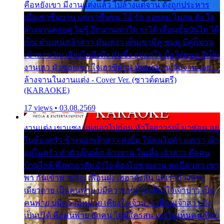
คือหยังเขา มีงานแต่งแล้ว ไปล้างแต่จาน ดั่งถูกประหาร
เมื่อเขาชื่นบาน แต่เราขื่นขม โอ้ รัก ลอยลม ไม่สม ดัง ใจ
ล้างจานคอยคู่ ไม่รู้ อีกนานเท่าใด จะได้ เลื่อนขั้นบันได ได้
เป็น ตำแหน่งเจ้าสาว มันเหงา เห็นเขามีคู่ ซมดู มีคู่ก็ม่วน
เข้าพาขวัญ เสียงโห่ตึงตึง มันซึ้ง อยู่แก่ใจ มื้อใด๋หนอ สิเป็น
งานเฮา มัวซอยเขา ใจเฮาซิด้าน มันทรมาน จับจาน เอย…
ล้างจานในงานแต่ง - Cover Ver. (ซาวด์ดนตรี)
(KARAOKE)
17 views • 03.08.2569
งานแต่ง เขาแซง แย่งเอาไปก่อน หัวใจอาวรณ์ มาซ่อน อยู่
ในห้องครัว ข้างนอกเจ้าสาว ส่งยิ้ม ให้คนไปทั่ว แต่เรา เฝ้า
อยู่ในครัว ทำตัวเป็นเด็ก ล้างจาน ในเมื่อ เจ้าสาว คือคน
บ้านใกล้ พึ่งพาอาศัย จำใจ ต้องไปช่วยงาน พอถึงเวลา เขา
พา กันเข้าพาขวัญ เพื่อนฝูง เฮฮาดังลั่น แต่เราล้างจาน
เดียวดาย เป็นคนพ่าย บ่มีความหมาย เคียงใจเจ้าบ่าว เป็น
คนพ่าย บ่มีความหมาย เคียงใจเจ้าบ่าว เพื่อนเจ้าสาว ยัง
เป็นบ่ได้ คือคนพ่าย ฮักคน ไม่มีใครสน เขาไม่เห็นคน ที่อยู่