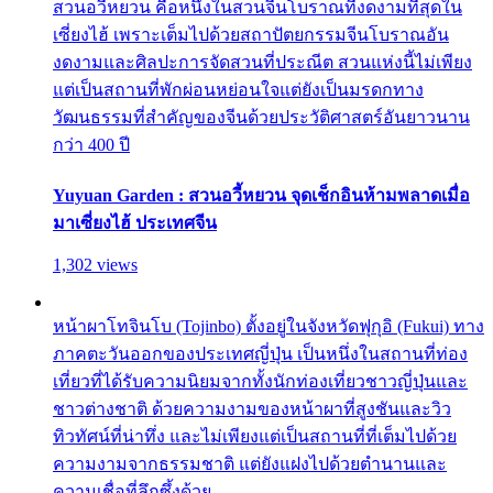
สวนอวี้หยวน คือหนึ่งในสวนจีนโบราณที่งดงามที่สุดใน
เซี่ยงไฮ้ เพราะเต็มไปด้วยสถาปัตยกรรมจีนโบราณอัน
งดงามและศิลปะการจัดสวนที่ประณีต สวนแห่งนี้ไม่เพียง
แต่เป็นสถานที่พักผ่อนหย่อนใจแต่ยังเป็นมรดกทาง
วัฒนธรรมที่สำคัญของจีนด้วยประวัติศาสตร์อันยาวนาน
กว่า 400 ปี
Yuyuan Garden : สวนอวี้หยวน จุดเช็กอินห้ามพลาดเมื่อ
มาเซี่ยงไฮ้ ประเทศจีน
1,302 views
หน้าผาโทจินโบ (Tojinbo) ตั้งอยู่ในจังหวัดฟุกุอิ (Fukui) ทาง
ภาคตะวันออกของประเทศญี่ปุ่น เป็นหนึ่งในสถานที่ท่อง
เที่ยวที่ได้รับความนิยมจากทั้งนักท่องเที่ยวชาวญี่ปุ่นและ
ชาวต่างชาติ ด้วยความงามของหน้าผาที่สูงชันและวิว
ทิวทัศน์ที่น่าทึ่ง และไม่เพียงแต่เป็นสถานที่ที่เต็มไปด้วย
ความงามจากธรรมชาติ แต่ยังแฝงไปด้วยตำนานและ
ความเชื่อที่ลึกซึ้งด้วย