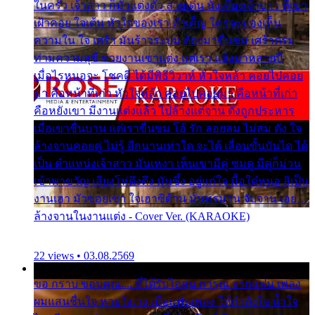
ในครัว เจ้าสาว ก็มัวแต่งตัว สวยเด่น นั่งเคียงเจ้าบ่าว ที่เขา
เฝ้าคอย ใจเต้น หัวใจของเรา ลำเค็ญ ใครจะมองเห็น
ความใน ใจ เศร้า มันร้าวระบม ต้องมาขื่นขม เศร้าตรม
ท่ามความสุขี ช่วยงานเขาแต่ง แต่เรา แล้งมาหลายปี
เมื่อไรหนอจะ โชคดี ได้มีพิธีวิวาห์ หัวใจหล้า คอยไปคอย
มา คือหน้าที่เก่า หัวใจหล้า คอยไปคอยมา คือหน้าที่เก่า
คือหยังเขา มีงานแต่งแล้ว ไปล้างแต่จาน ดั่งถูกประหาร
เมื่อเขาชื่นบาน แต่เราขื่นขม โอ้ รัก ลอยลม ไม่สม ดัง ใจ
ล้างจานคอยคู่ ไม่รู้ อีกนานเท่าใด จะได้ เลื่อนขั้นบันได ได้
เป็น ตำแหน่งเจ้าสาว มันเหงา เห็นเขามีคู่ ซมดู มีคู่ก็ม่วน
เข้าพาขวัญ เสียงโห่ตึงตึง มันซึ้ง อยู่แก่ใจ มื้อใด๋หนอ สิเป็น
งานเฮา มัวซอยเขา ใจเฮาซิด้าน มันทรมาน จับจาน เอย…
ล้างจานในงานแต่ง - Cover Ver. (KARAOKE)
22 views • 03.08.2569
ขอ กราบ ขอบคุณ.... ที่ได้รับไออุ่น การุณ จากแฟน เพลง
ผมแสนชื่นใจ หายวังเวง เมื่อแฟนเพลง ให้กำลังใจ น้ำใจ