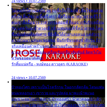
24 views • 10.07.2569
ไม่เคยรักใครแน่หรือ อยากเชื่อถือก็ไม่กล้า ติ๋มใช่คนสวย
ตรึงใจ ติ๋มใช่งามซึ้งตรึงตรา พี่หรือจะมาหมายร่วมชีวี ก็
คนเขาลืออื้อฉาว ว่าสาวๆรุมตอมพี่ ติ๋มอยากรับรักเหมือน
กัน แต่หวั่นจะช้ำดวงฤดี กลัวแฟนของพี่ชี้หน้าด่าทอ ก็คน
ชื่อต๋อยต้อยตุ้มตุ๋ยต่าย พี่ยังลืมได้ง่ายๆเลยหนอ แค่ตัวเรา
สาวบ้านนา แสนจะซอมซ่อ ขืนรักขืนรอคงช้ำสักวัน ถ้า
จริงเหมือนคำพร่ำเฉลย พี่อย่าเฉยรีบมาหมั้น ถ้าพี่สู่ขอ
ตามธรรมเนียม ติ๋มจะเตรียมรับเกลียวสัมพันธ์ ผิดหวังไม่
หวั่นขอยอมได้เคียง
รักติ๋มแน่หรือ - หงษ์ทอง ดาวอุดร (KARAOKE)
24 views • 10.07.2569
บัวทองโศก เพราะเป็นโรครักรุม ในอกกลัดกลุ้ม โดนแฟน
หนุ่มหลอกเอา เขารวย และรูปหล่อ มาพะเน้าพะนอ
ออเซาะจนใจเบา สงสาร บัวทองเศร้า น้ำตาคลอเบ้า เฝ้า
อาลัย หนุ่มรูปหล่อหนีไกล หัวใจบัวทองระรวย บัวทองโศก