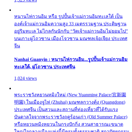
หนานไห่กวนอิม หรือ รูปปั้นเจ้าแม่กวนอิมทะเลใต้ เป็น
องค์เจ้าแม่กวนอิมความสูง 33 เมตรรวมฐาน ประดิษฐาน
อยู่ริมทะเล ไม่ไกลกันนักกับ “วัดเจ้าแม่กวนอิมไม่ยอมไป”
บนเกาะผู่โถวซาน เมืองโจวซาน มณฑลเจ้อเจียง ประเทศ
จีน
Nanhai Guanyin : หนานไห่กวนอิม...รูปปั้นเจ้าแม่กวนอิม
ทะเลใต้, ผู่โถวซาน ประเทศจีน
1,024 views
พระราชวังหยวนหมิงใหม่ (New Yuanming Palace/宮新園
明園) ในเมืองจูไห่ (Zhuhai) มณฑลกวางตุ้ง (Quangdong)
ประเทศจีน เป็นสวนและสถานที่ท่องเที่ยวที่ได้รับแรง
บันดาลใจจากพระราชวังฤดูร้อนเก่า (Old Summer Palace)
หรือหยวนหมิงหยวนในกรุงปักกิ่ง สวนสาธารณะขนาด
ใหญ่ใจกลางเมืองแห่งนี้มีครบทั้งธรรมชาติ สถาปัตยกรรม