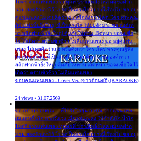
ไมตรี จากแฟนเพลง ทุกทุกที่ ปราณีหลั่งไหล ผมขอฝาก
นาม ยอดรักเอาไว้ โปรดเป็นแรงใจ อย่างนี้เรื่อยไป ขอ อยู่
คู่แฟนเพลง ไม่เคยคิดว่าเก่ง หรือดังกว่าใคร..ใคร พระคุณ
ผู้ฟัง เท่านั้นยิ่งใหญ่ ที่เป็นแรงใจ ให้ผมดังมา.. ขอ องค์เท
วา สถิตฟากฟ้ายิ่งใหญ่ คุ้มภัยให้ท่าน เถิดหนา ขอจงเชื่อ
ใจ ไว้เถิดว่า ตราบชั่วชีวา ไม่ลืมแฟนเพลง ขอ อยู่คู่แฟน
เพลง ไม่เคยคิดว่าเก่ง หรือดังกว่าใคร..ใคร พระคุณผู้ฟัง
เท่านั้นยิ่งใหญ่ ที่เป็นแรงใจ ให้ผมดังมา.. ขอ องค์เทวา
สถิตฟากฟ้ายิ่งใหญ่ คุ้มภัยให้ท่าน เถิดหนา ขอจงเชื่อใจ ไว้
เถิดว่า ตราบชั่วชีวา ไม่ลืมแฟนเพลง
ขอบคุณแฟนเพลง - Cover Ver. (ซาวด์ดนตรี) (KARAOKE)
24 views • 31.07.2569
ขอ กราบ ขอบคุณ.... ที่ได้รับไออุ่น การุณ จากแฟน เพลง
ผมแสนชื่นใจ หายวังเวง เมื่อแฟนเพลง ให้กำลังใจ น้ำใจ
ไมตรี จากแฟนเพลง ทุกทุกที่ ปราณีหลั่งไหล ผมขอฝาก
นาม ยอดรักเอาไว้ โปรดเป็นแรงใจ อย่างนี้เรื่อยไป ขอ อยู่