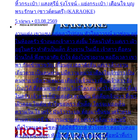
หิ้วกระเป๋า | แสงสุรีย์ รุ่งโรจน์ - แย่งกระเป๋า | เตือนใจ บุญ
พระรักษา (ซาวด์ดนตรี) (KARAOKE)
5 views • 03.08.2569
งานแต่ง เขาแซง แย่งเอาไปก่อน หัวใจอาวรณ์ มาซ่อน อยู่
ในห้องครัว ข้างนอกเจ้าสาว ส่งยิ้ม ให้คนไปทั่ว แต่เรา เฝ้า
อยู่ในครัว ทำตัวเป็นเด็ก ล้างจาน ในเมื่อ เจ้าสาว คือคน
บ้านใกล้ พึ่งพาอาศัย จำใจ ต้องไปช่วยงาน พอถึงเวลา เขา
พา กันเข้าพาขวัญ เพื่อนฝูง เฮฮาดังลั่น แต่เราล้างจาน
เดียวดาย เป็นคนพ่าย บ่มีความหมาย เคียงใจเจ้าบ่าว เป็น
คนพ่าย บ่มีความหมาย เคียงใจเจ้าบ่าว เพื่อนเจ้าสาว ยัง
เป็นบ่ได้ คือคนพ่าย ฮักคน ไม่มีใครสน เขาไม่เห็นคน ที่อยู่
ในครัว เจ้าสาว ก็มัวแต่งตัว สวยเด่น นั่งเคียงเจ้าบ่าว ที่เขา
เฝ้าคอย ใจเต้น หัวใจของเรา ลำเค็ญ ใครจะมองเห็น
ความใน ใจ เศร้า มันร้าวระบม ต้องมาขื่นขม เศร้าตรม
ท่ามความสุขี ช่วยงานเขาแต่ง แต่เรา แล้งมาหลายปี
เมื่อไรหนอจะ โชคดี ได้มีพิธีวิวาห์ หัวใจหล้า คอยไปคอย
มา คือหน้าที่เก่า หัวใจหล้า คอยไปคอยมา คือหน้าที่เก่า