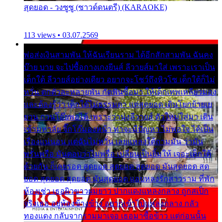
สุดยอด - วงซูซู (ซาวด์ดนตรี) (KARAOKE)
113 views • 03.07.2569
พ่อส่งเงินสามพัน ให้ฉันเรียนราม ได้อีกสักสามพัน ฉันคง
บ๊าย บาย จะไปซื้อกางเกงยีนส์ ลีวายส์มาใส่ เพราะเราเป็น
เด็กใต้ ลีวายส์อย่างเดียว อยากจะโชว์ถึงหิวโซ เด็กใต้ก็ไม่
หวั่น ตกตัวละหลายพัน กัดฟันซื้อมา ให้เด็กเทพเหลียวมอง
และต้องรู้ว่า เด็กใต้ไม่ธรรมดา แต่สุดยอด เดินโยกย้ายเย
ยวน กวนโอ๊ยพอได้ เพราะว่านุ่งลีวายส์ ตัวใหม่ใส่มา เดิน
เข้ามหาลัย จิ๊กโก๊มองหน้า ท่าจะมีปัญหา ไม่พอใจ ได้เป็น
เรื่องแน่นอน แต่ฉันไม่หวั่น เลยแหลงใต้ถามมัน ว่ามัน
พรั่นพรือ มันตอบว่าไม่พรื่อ เปลี่ยนเป็นยิ้มให้ เจอะเด็กใต้
ด้วยกัน ก็เลยรอด สุดยอด สุดยอด สุดยอด มันสุดยอด สุด
ยอด สุดยอด สุดยอด มันสุดยอด แอบหลงรักสาวราม ที่พัก
ห้องเช่า เธอผิวขาวผมยาว ปากแดงแหลงกลาง ถูกสเป็ก
จริงเธอ อยู่ห้องข้างข้าง อยากเข้าไปแหลงกลาง กลัว
ทองแดง กลับจากรามมาเจอ เธอมาซื้อข้าว แต่ก่อนนั้น