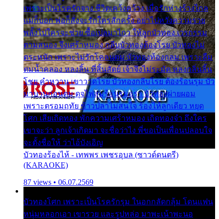
เพราะเป็นโรครักจาง ชีวิตเคว้งคว้าง เมื่อรักห่างร้างไกล
แม่ก็บอก พ่อก็สั่งจะรักใครสักครั้ง อย่าไปหวังความรวย
พลั้งไปใครจะช่วย ซื้อเปลมาไกว ให้ลูกบัวทอง เวรกรรม
ตามสนอง จึงเศร้าหมอง กลีบบัวทองต้องโรย บัวทองไม่
ตระหนัก เพราะไม่รักโคลนตม บัวทองท้องกลม เพราะลืม
ตมน้ำคลอง หลงลิ้น ที่สิ้นสัตย์ เจ้าจึงไม่ระมัด หลงกลิ่นลิ้น
โชย คำหวาน เขาวาดโรย บัวทองกลีบโรย ต้องร้อนรุม บัว
มาบานก่อนตูม ดุจไฟสุมร้อนรุมอุรา บัวทองผ่ายผอม
เพราะตรอมฤทัย ข้าวปลาไม่สนใจ ร้องไห้ลูกเดียว หยุด
โศก เสียเถิดทอง พักความเศร้าหมอง เถิดทองจ๋า ถึงใคร
เขาจะว่า ลูกเจ้าเกิดมา จะชื่อว่าไง พี่ขอเป็นเพื่อนปลอบใจ
จะตั้งชื่อให้ ว่าไอ้บังเอิญ
บัวทองร้องไห้ - เทพพร เพชรอุบล (ซาวด์ดนตรี)
(KARAOKE)
87 views • 06.07.2569
บัวทองโศก เพราะเป็นโรครักรุม ในอกกลัดกลุ้ม โดนแฟน
หนุ่มหลอกเอา เขารวย และรูปหล่อ มาพะเน้าพะนอ