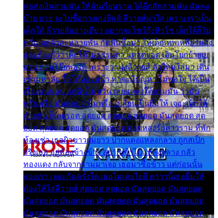
พ่อส่งเงินสามพัน ให้ฉันเรียนราม ได้อีกสักสามพัน ฉันคง
บ๊าย บาย จะไปซื้อกางเกงยีนส์ ลีวายส์มาใส่ เพราะเราเป็น
เด็กใต้ ลีวายส์อย่างเดียว อยากจะโชว์ถึงหิวโซ เด็กใต้ก็ไม่
หวั่น ตกตัวละหลายพัน กัดฟันซื้อมา ให้เด็กเทพเหลียวมอง
และต้องรู้ว่า เด็กใต้ไม่ธรรมดา แต่สุดยอด เดินโยกย้ายเย
ยวน กวนโอ๊ยพอได้ เพราะว่านุ่งลีวายส์ ตัวใหม่ใส่มา เดิน
เข้ามหาลัย จิ๊กโก๊มองหน้า ท่าจะมีปัญหา ไม่พอใจ ได้เป็น
เรื่องแน่นอน แต่ฉันไม่หวั่น เลยแหลงใต้ถามมัน ว่ามัน
พรั่นพรือ มันตอบว่าไม่พรื่อ เปลี่ยนเป็นยิ้มให้ เจอะเด็กใต้
ด้วยกัน ก็เลยรอด สุดยอด สุดยอด สุดยอด มันสุดยอด สุด
ยอด สุดยอด สุดยอด มันสุดยอด แอบหลงรักสาวราม ที่พัก
ห้องเช่า เธอผิวขาวผมยาว ปากแดงแหลงกลาง ถูกสเป็ก
จริงเธอ อยู่ห้องข้างข้าง อยากเข้าไปแหลงกลาง กลัว
ทองแดง กลับจากรามมาเจอ เธอมาซื้อข้าว แต่ก่อนนั้น
สองเรา เจอะกันครั้งใด เธอไม่เคยไยดี คราวนี้เธอยิ้มให้
ต้องให้ใส่ลีวายส์ สุดยอด สุดยอด มันสุดยอด มันสุดยอด
มันสุดยอด มันสุดยอด มันสุดยอด มันสุดยอด มันสุดยอด
มันสุดยอด มันสุดยอด มันสุดยอด มันสุดยอด มันสุดยอด