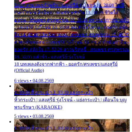
24:27 สามเณรกำพร้า - แสงสุรีย์ รุ่งโรจน์ 10. 28:08 ไม่มี
เวลาไปหาเมียน้อย - ยอดรัก สลักใจ 11. 31:29 ชีวิตไอ้
ธรรม - ศรเพชร ศรสุพรรณ 12. 35:26 ทหารอากาศขาดรัก
- แสงสุรีย์ รุ่งโรจน์ 13. 39:01 คนหัวใจโทรม - ยอดรัก สลัก
ใจ 14. 42:49 ไอ้หวังตายแน่ - ศรเพชร ศรสุพรรณ 15. 46:35
ธาตุแท้ของเธอ - แสงสุรีย์ รุ่งโรจน์ 16. 49:57 กำนันกำใน -
ยอดรัก สลักใจ 17. 52:29 สาวบริสุทธิ์ - ศรเพชร ศรสุพรรณ
18. 56:05 แต๋วจ๋า - แสงสุรีย์ รุ่งโรจน์
18 บทเพลงดังจากฟากฟ้า - ยอดรัก/ศรเพชร/แสงสุรีย์
(Official Audio)
6 views • 04.08.2569
1. 00:00 หิ้วกระเป๋า 2. 03:30 แย่งกระเป๋า
หิ้วกระเป๋า | แสงสุรีย์ รุ่งโรจน์ - แย่งกระเป๋า | เตือนใจ บุญ
พระรักษา (KARAOKE)
5 views • 03.08.2569
1. 00:00 หิ้วกระเป๋า 2. 03:30 แย่งกระเป๋า