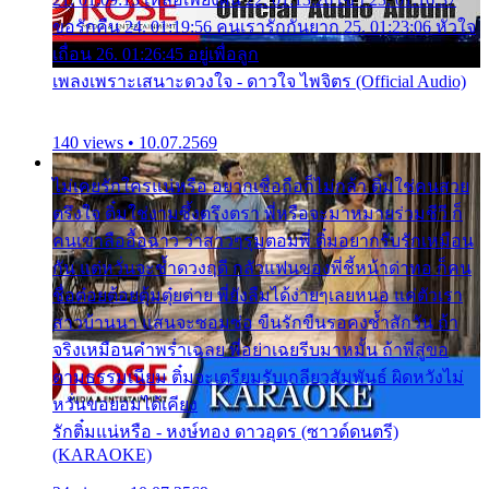
ขอรักคืน 24. 01:19:56 คนเรารักกันยาก 25. 01:23:06 หัวใจ
เถื่อน 26. 01:26:45 อยู่เพื่อลูก
เพลงเพราะเสนาะดวงใจ - ดาวใจ ไพจิตร (Official Audio)
140 views • 10.07.2569
ไม่เคยรักใครแน่หรือ อยากเชื่อถือก็ไม่กล้า ติ๋มใช่คนสวย
ตรึงใจ ติ๋มใช่งามซึ้งตรึงตรา พี่หรือจะมาหมายร่วมชีวี ก็
คนเขาลืออื้อฉาว ว่าสาวๆรุมตอมพี่ ติ๋มอยากรับรักเหมือน
กัน แต่หวั่นจะช้ำดวงฤดี กลัวแฟนของพี่ชี้หน้าด่าทอ ก็คน
ชื่อต๋อยต้อยตุ้มตุ๋ยต่าย พี่ยังลืมได้ง่ายๆเลยหนอ แค่ตัวเรา
สาวบ้านนา แสนจะซอมซ่อ ขืนรักขืนรอคงช้ำสักวัน ถ้า
จริงเหมือนคำพร่ำเฉลย พี่อย่าเฉยรีบมาหมั้น ถ้าพี่สู่ขอ
ตามธรรมเนียม ติ๋มจะเตรียมรับเกลียวสัมพันธ์ ผิดหวังไม่
หวั่นขอยอมได้เคียง
รักติ๋มแน่หรือ - หงษ์ทอง ดาวอุดร (ซาวด์ดนตรี)
(KARAOKE)