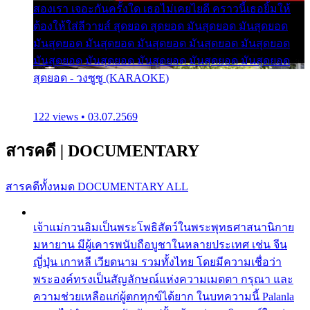
สองเรา เจอะกันครั้งใด เธอไม่เคยไยดี คราวนี้เธอยิ้มให้
ต้องให้ใส่ลีวายส์ สุดยอด สุดยอด มันสุดยอด มันสุดยอด
มันสุดยอด มันสุดยอด มันสุดยอด มันสุดยอด มันสุดยอด
มันสุดยอด มันสุดยอด มันสุดยอด มันสุดยอด มันสุดยอด
สุดยอด - วงซูซู (KARAOKE)
122 views • 03.07.2569
สารคดี
|
DOCUMENTARY
สารคดีทั้งหมด
DOCUMENTARY ALL
เจ้าแม่กวนอิมเป็นพระโพธิสัตว์ในพระพุทธศาสนานิกาย
มหายาน มีผู้เคารพนับถือบูชาในหลายประเทศ เช่น จีน
ญี่ปุ่น เกาหลี เวียดนาม รวมทั้งไทย โดยมีความเชื่อว่า
พระองค์ทรงเป็นสัญลักษณ์แห่งความเมตตา กรุณา และ
ความช่วยเหลือแก่ผู้ตกทุกข์ได้ยาก ในบทความนี้ Palanla