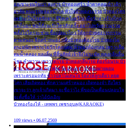
ออเซาะจนใจเบา สงสาร บัวทองเศร้า น้ำตาคลอเบ้า เฝ้า
อาลัย หนุ่มรูปหล่อหนีไกล หัวใจบัวทองระรวย บัวทองโศก
เพราะเป็นโรครักจาง ชีวิตเคว้งคว้าง เมื่อรักห่างร้างไกล
แม่ก็บอก พ่อก็สั่งจะรักใครสักครั้ง อย่าไปหวังความรวย
พลั้งไปใครจะช่วย ซื้อเปลมาไกว ให้ลูกบัวทอง เวรกรรม
ตามสนอง จึงเศร้าหมอง กลีบบัวทองต้องโรย บัวทองไม่
ตระหนัก เพราะไม่รักโคลนตม บัวทองท้องกลม เพราะลืม
ตมน้ำคลอง หลงลิ้น ที่สิ้นสัตย์ เจ้าจึงไม่ระมัด หลงกลิ่นลิ้น
โชย คำหวาน เขาวาดโรย บัวทองกลีบโรย ต้องร้อนรุม บัว
มาบานก่อนตูม ดุจไฟสุมร้อนรุมอุรา บัวทองผ่ายผอม
เพราะตรอมฤทัย ข้าวปลาไม่สนใจ ร้องไห้ลูกเดียว หยุด
โศก เสียเถิดทอง พักความเศร้าหมอง เถิดทองจ๋า ถึงใคร
เขาจะว่า ลูกเจ้าเกิดมา จะชื่อว่าไง พี่ขอเป็นเพื่อนปลอบใจ
จะตั้งชื่อให้ ว่าไอ้บังเอิญ
บัวทองร้องไห้ - เทพพร เพชรอุบล(KARAOKE)
109 views • 06.07.2569