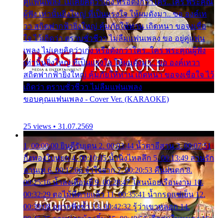
คู่แฟนเพลง ไม่เคยคิดว่าเก่ง หรือดังกว่าใคร..ใคร พระคุณ
ผู้ฟัง เท่านั้นยิ่งใหญ่ ที่เป็นแรงใจ ให้ผมดังมา.. ขอ องค์เท
วา สถิตฟากฟ้ายิ่งใหญ่ คุ้มภัยให้ท่าน เถิดหนา ขอจงเชื่อ
ใจ ไว้เถิดว่า ตราบชั่วชีวา ไม่ลืมแฟนเพลง ขอ อยู่คู่แฟน
เพลง ไม่เคยคิดว่าเก่ง หรือดังกว่าใคร..ใคร พระคุณผู้ฟัง
เท่านั้นยิ่งใหญ่ ที่เป็นแรงใจ ให้ผมดังมา.. ขอ องค์เทวา
สถิตฟากฟ้ายิ่งใหญ่ คุ้มภัยให้ท่าน เถิดหนา ขอจงเชื่อใจ ไว้
เถิดว่า ตราบชั่วชีวา ไม่ลืมแฟนเพลง
ขอบคุณแฟนเพลง - Cover Ver. (KARAOKE)
25 views • 31.07.2569
1. 00:00:00 ยินดีรับเดน 2. 00:03:44 น้ำตาอีสาน 3. 00:07:51
กิ่งทองใบหยก 4. 00:10:35 น้ำนิ่งไหลลึก 5. 00:13:49 ลานรัก
ลานเท 6. 00:17:06 จำใจจาก 7. 00:20:53 คืนฝนตก 8.
00:25:16 น้ำลงเดือนยี่ 9. 00:28:47 โสนน้อยเรือนงาม 10.
00:32:29 ตอไม้ที่ตายแล้ว 11. 00:35:41 น้ำกรดแช่เย็น 12.
00:39:08 อยากฟังซ้ำ 13. 00:42:32 รู้ว่าเขาหลอก 14.