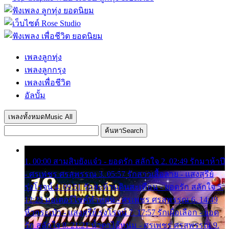
เพลงลูกทุ่ง
เพลงลูกกรุง
เพลงเพื่อชีวิต
อัลบั้ม
เพลงทั้งหมด
Music All
ค้นหา
Search
1. 00:00 สามสิบยังแจ๋ว - ยอดรัก สลักใจ 2. 02:49 รักมาห้าปี
- ศรเพชร ศรสุพรรณ 3. 05:57 รักสาวเสื้อลาย - แสงสุรีย์
รุ่งโรจน์ 4. 09:51 รักสะท้านดินสะเทือน - ยอดรัก สลักใจ 5.
12:23 มอเตอร์ไซค์ทำหล่น - ศรเพชร ศรสุพรรณ 6. 14:49
หิ้วกระเป๋า - แสงสุรีย์ รุ่งโรจน์ 7. 17:57 รักเผื่อเลือก - ยอด
รัก สลักใจ 8. 21:21 น้ำตาไอ้หนุ่ม - ศรเพชร ศรสุพรรณ 9.