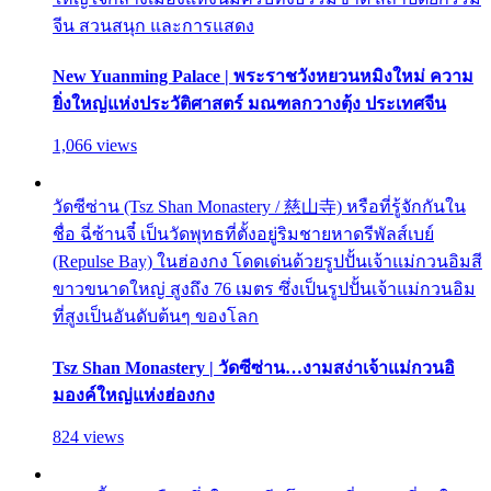
จีน สวนสนุก และการแสดง
New Yuanming Palace | พระราชวังหยวนหมิงใหม่ ความ
ยิ่งใหญ่แห่งประวัติศาสตร์ มณฑลกวางตุ้ง ประเทศจีน
1,066 views
วัดซีซ่าน (Tsz Shan Monastery / 慈山寺) หรือที่รู้จักกันใน
ชื่อ ฉี่ซ้านจี๋ เป็นวัดพุทธที่ตั้งอยู่ริมชายหาดรีพัลส์เบย์
(Repulse Bay) ในฮ่องกง โดดเด่นด้วยรูปปั้นเจ้าแม่กวนอิมสี
ขาวขนาดใหญ่ สูงถึง 76 เมตร ซึ่งเป็นรูปปั้นเจ้าแม่กวนอิม
ที่สูงเป็นอันดับต้นๆ ของโลก
Tsz Shan Monastery | วัดซีซ่าน…งามสง่าเจ้าแม่กวนอิ
มองค์ใหญ่แห่งฮ่องกง
824 views