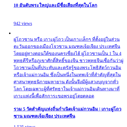
10 อันดับพระใหญ่และมีชื่อเสียงที่สุดในโลก
942 views
ผู่โถวซาน หรือ เกาะผู่โถว เป็นเกาะเล็กๆ ที่ตั้งอยู่ในส่วน
ตะวันออกของเมืองโจวซาน มณฑลเจ้อเจียง ประเทศจีน
โดยอยู่ทางตอนใต้ของนครเซี่ยงไฮ้ ผู่โถวซานเป็น 1 ใน 4
พุทธคีรีหรือภูเขาศักดิ์สิทธิ์ของจีน ชาวพุทธจีนเชื่อกันว่าผู่
โถวซานเป็นที่ประทับและตรัสรู้ของพระโพธิสัตว์กวนอิม
หรือเจ้าแม่กวนอิม ซึ่งเป็นหนึ่งในเทพเจ้าที่สำคัญที่สุดใน
ศาสนาพุทธนิกายมหายาน ดังนั้นจึงมีผู้แสวงบุญจากทั่ว
โลก โดยเฉพาะผู้ที่ศรัทธาในเจ้าแม่กวนอิมเดินทางมาที่
เกาะแห่งนี้เพื่อสักการะขอพรอยู่โดยตลอด
รวม 5 วัดสำคัญแห่งถิ่นกำเนิดเจ้าแม่กวนอิม | เกาะผู่โถว
ซาน มณฑลเจ้อเจียง ประเทศจีน
1,525 views