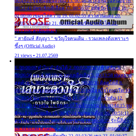
00:45:25 รอหน่อยน้องติ๋ม 15. 00:48:56 เรือล่มในหนอง 16.
00:51:43 บัตรเชิญสีเลือด 17. 00:56:07 อดีตรักโรงทอ 18.
01:00:00 เขมรไล่ควาย 19. 01:02:55 สาวสวนแตง 20.
01:05:51 แอบมอง 21. 01:09:27 พบรักปากน้ำโพ 22.
01:13:06 สายัณห์เมา
" สายัณห์ สัญญา " ขวัญใจคนเดิม - รวมเพลงดังเพราะๆ
ซึ้งๆ (Official Audio)
21 views • 21.07.2569
1. 00:00:00 ทำไมทำฉันได้ 2. 00:03:20 นางฟ้าสลัม 3.
00:06:50 คน 4. 00:10:36 บุญเหลือเกิน 5. 00:13:58 ฝนหยาด
สุดท้าย 6. 00:17:30 ยาใจยาจก 7. 00:20:30 คิดดูให้ดี 8.
00:24:21 ลบรอยแผลรัก 9. 00:27:35 เหมือนใจโดนกรีด 10.
00:30:54 ขบวนการเปาเปียว 11. 00:34:05 คำรำพัน 12.
00:37:20 ปาหนัน 13. 00:40:37 ใจเจ้ากรรม 14. 00:44:15 จูบ
ฉันแล้วจงตายเสีย 15. 00:47:24 ขอสูมาเต๊อะ 16. 00:51:11
คนใจมาร 17. 00:54:50 คืนทรมาน 18. 00:58:25 รักนี้สีดำ
19. 01:01:44 ส่วนเกิน 20. 01:05:42 หยาดน้ำฝนหยดน้ำตา
21. 01:09:13 เหลือเพียงฝัน 22. 01:13:26 เขา 23. 01:16:37