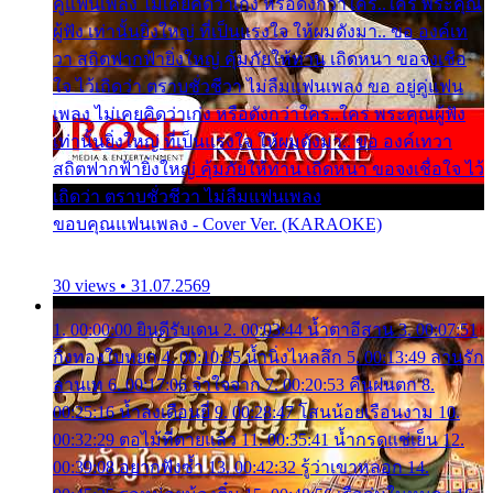
คู่แฟนเพลง ไม่เคยคิดว่าเก่ง หรือดังกว่าใคร..ใคร พระคุณ
ผู้ฟัง เท่านั้นยิ่งใหญ่ ที่เป็นแรงใจ ให้ผมดังมา.. ขอ องค์เท
วา สถิตฟากฟ้ายิ่งใหญ่ คุ้มภัยให้ท่าน เถิดหนา ขอจงเชื่อ
ใจ ไว้เถิดว่า ตราบชั่วชีวา ไม่ลืมแฟนเพลง ขอ อยู่คู่แฟน
เพลง ไม่เคยคิดว่าเก่ง หรือดังกว่าใคร..ใคร พระคุณผู้ฟัง
เท่านั้นยิ่งใหญ่ ที่เป็นแรงใจ ให้ผมดังมา.. ขอ องค์เทวา
สถิตฟากฟ้ายิ่งใหญ่ คุ้มภัยให้ท่าน เถิดหนา ขอจงเชื่อใจ ไว้
เถิดว่า ตราบชั่วชีวา ไม่ลืมแฟนเพลง
ขอบคุณแฟนเพลง - Cover Ver. (KARAOKE)
30 views • 31.07.2569
1. 00:00:00 ยินดีรับเดน 2. 00:03:44 น้ำตาอีสาน 3. 00:07:51
กิ่งทองใบหยก 4. 00:10:35 น้ำนิ่งไหลลึก 5. 00:13:49 ลานรัก
ลานเท 6. 00:17:06 จำใจจาก 7. 00:20:53 คืนฝนตก 8.
00:25:16 น้ำลงเดือนยี่ 9. 00:28:47 โสนน้อยเรือนงาม 10.
00:32:29 ตอไม้ที่ตายแล้ว 11. 00:35:41 น้ำกรดแช่เย็น 12.
00:39:08 อยากฟังซ้ำ 13. 00:42:32 รู้ว่าเขาหลอก 14.