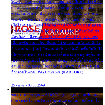
ในครัว เจ้าสาว ก็มัวแต่งตัว สวยเด่น นั่งเคียงเจ้าบ่าว ที่เขา
เฝ้าคอย ใจเต้น หัวใจของเรา ลำเค็ญ ใครจะมองเห็น
ความใน ใจ เศร้า มันร้าวระบม ต้องมาขื่นขม เศร้าตรม
ท่ามความสุขี ช่วยงานเขาแต่ง แต่เรา แล้งมาหลายปี
เมื่อไรหนอจะ โชคดี ได้มีพิธีวิวาห์ หัวใจหล้า คอยไปคอย
มา คือหน้าที่เก่า หัวใจหล้า คอยไปคอยมา คือหน้าที่เก่า
คือหยังเขา มีงานแต่งแล้ว ไปล้างแต่จาน ดั่งถูกประหาร
เมื่อเขาชื่นบาน แต่เราขื่นขม โอ้ รัก ลอยลม ไม่สม ดัง ใจ
ล้างจานคอยคู่ ไม่รู้ อีกนานเท่าใด จะได้ เลื่อนขั้นบันได ได้
เป็น ตำแหน่งเจ้าสาว มันเหงา เห็นเขามีคู่ ซมดู มีคู่ก็ม่วน
เข้าพาขวัญ เสียงโห่ตึงตึง มันซึ้ง อยู่แก่ใจ มื้อใด๋หนอ สิเป็น
งานเฮา มัวซอยเขา ใจเฮาซิด้าน มันทรมาน จับจาน เอย…
ล้างจานในงานแต่ง - Cover Ver. (KARAOKE)
25 views • 03.08.2569
ขอ กราบ ขอบคุณ.... ที่ได้รับไออุ่น การุณ จากแฟน เพลง
ผมแสนชื่นใจ หายวังเวง เมื่อแฟนเพลง ให้กำลังใจ น้ำใจ