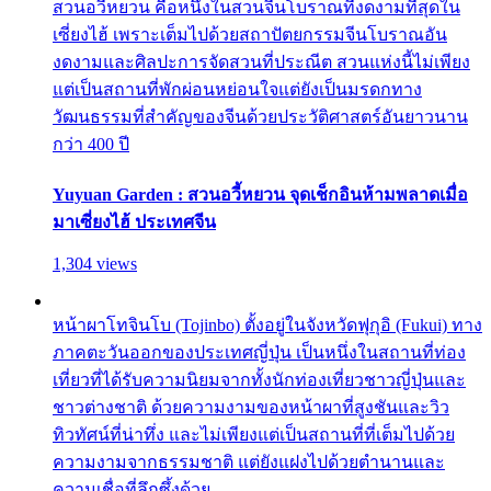
สวนอวี้หยวน คือหนึ่งในสวนจีนโบราณที่งดงามที่สุดใน
เซี่ยงไฮ้ เพราะเต็มไปด้วยสถาปัตยกรรมจีนโบราณอัน
งดงามและศิลปะการจัดสวนที่ประณีต สวนแห่งนี้ไม่เพียง
แต่เป็นสถานที่พักผ่อนหย่อนใจแต่ยังเป็นมรดกทาง
วัฒนธรรมที่สำคัญของจีนด้วยประวัติศาสตร์อันยาวนาน
กว่า 400 ปี
Yuyuan Garden : สวนอวี้หยวน จุดเช็กอินห้ามพลาดเมื่อ
มาเซี่ยงไฮ้ ประเทศจีน
1,304 views
หน้าผาโทจินโบ (Tojinbo) ตั้งอยู่ในจังหวัดฟุกุอิ (Fukui) ทาง
ภาคตะวันออกของประเทศญี่ปุ่น เป็นหนึ่งในสถานที่ท่อง
เที่ยวที่ได้รับความนิยมจากทั้งนักท่องเที่ยวชาวญี่ปุ่นและ
ชาวต่างชาติ ด้วยความงามของหน้าผาที่สูงชันและวิว
ทิวทัศน์ที่น่าทึ่ง และไม่เพียงแต่เป็นสถานที่ที่เต็มไปด้วย
ความงามจากธรรมชาติ แต่ยังแฝงไปด้วยตำนานและ
ความเชื่อที่ลึกซึ้งด้วย