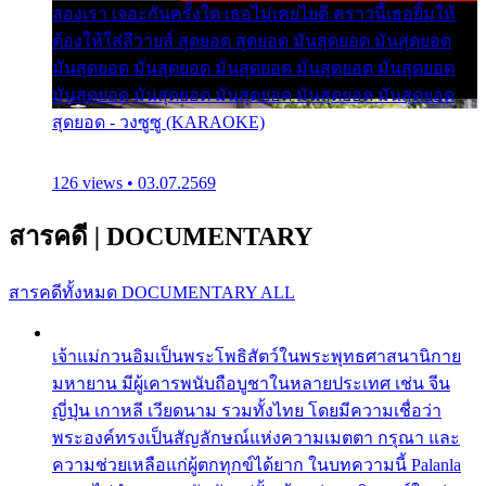
สองเรา เจอะกันครั้งใด เธอไม่เคยไยดี คราวนี้เธอยิ้มให้
ต้องให้ใส่ลีวายส์ สุดยอด สุดยอด มันสุดยอด มันสุดยอด
มันสุดยอด มันสุดยอด มันสุดยอด มันสุดยอด มันสุดยอด
มันสุดยอด มันสุดยอด มันสุดยอด มันสุดยอด มันสุดยอด
สุดยอด - วงซูซู (KARAOKE)
126 views • 03.07.2569
สารคดี
|
DOCUMENTARY
สารคดีทั้งหมด
DOCUMENTARY ALL
เจ้าแม่กวนอิมเป็นพระโพธิสัตว์ในพระพุทธศาสนานิกาย
มหายาน มีผู้เคารพนับถือบูชาในหลายประเทศ เช่น จีน
ญี่ปุ่น เกาหลี เวียดนาม รวมทั้งไทย โดยมีความเชื่อว่า
พระองค์ทรงเป็นสัญลักษณ์แห่งความเมตตา กรุณา และ
ความช่วยเหลือแก่ผู้ตกทุกข์ได้ยาก ในบทความนี้ Palanla