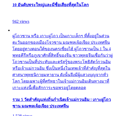
10 อันดับพระใหญ่และมีชื่อเสียงที่สุดในโลก
942 views
ผู่โถวซาน หรือ เกาะผู่โถว เป็นเกาะเล็กๆ ที่ตั้งอยู่ในส่วน
ตะวันออกของเมืองโจวซาน มณฑลเจ้อเจียง ประเทศจีน
โดยอยู่ทางตอนใต้ของนครเซี่ยงไฮ้ ผู่โถวซานเป็น 1 ใน 4
พุทธคีรีหรือภูเขาศักดิ์สิทธิ์ของจีน ชาวพุทธจีนเชื่อกันว่าผู่
โถวซานเป็นที่ประทับและตรัสรู้ของพระโพธิสัตว์กวนอิม
หรือเจ้าแม่กวนอิม ซึ่งเป็นหนึ่งในเทพเจ้าที่สำคัญที่สุดใน
ศาสนาพุทธนิกายมหายาน ดังนั้นจึงมีผู้แสวงบุญจากทั่ว
โลก โดยเฉพาะผู้ที่ศรัทธาในเจ้าแม่กวนอิมเดินทางมาที่
เกาะแห่งนี้เพื่อสักการะขอพรอยู่โดยตลอด
รวม 5 วัดสำคัญแห่งถิ่นกำเนิดเจ้าแม่กวนอิม | เกาะผู่โถว
ซาน มณฑลเจ้อเจียง ประเทศจีน
1,528 views