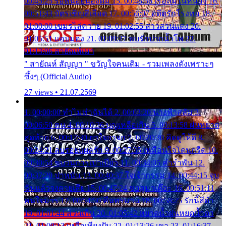
00:45:25 รอหน่อยน้องติ๋ม 15. 00:48:56 เรือล่มในหนอง 16.
00:51:43 บัตรเชิญสีเลือด 17. 00:56:07 อดีตรักโรงทอ 18.
01:00:00 เขมรไล่ควาย 19. 01:02:55 สาวสวนแตง 20.
01:05:51 แอบมอง 21. 01:09:27 พบรักปากน้ำโพ 22.
01:13:06 สายัณห์เมา
" สายัณห์ สัญญา " ขวัญใจคนเดิม - รวมเพลงดังเพราะๆ
ซึ้งๆ (Official Audio)
27 views • 21.07.2569
1. 00:00:00 ทำไมทำฉันได้ 2. 00:03:20 นางฟ้าสลัม 3.
00:06:50 คน 4. 00:10:36 บุญเหลือเกิน 5. 00:13:58 ฝนหยาด
สุดท้าย 6. 00:17:30 ยาใจยาจก 7. 00:20:30 คิดดูให้ดี 8.
00:24:21 ลบรอยแผลรัก 9. 00:27:35 เหมือนใจโดนกรีด 10.
00:30:54 ขบวนการเปาเปียว 11. 00:34:05 คำรำพัน 12.
00:37:20 ปาหนัน 13. 00:40:37 ใจเจ้ากรรม 14. 00:44:15 จูบ
ฉันแล้วจงตายเสีย 15. 00:47:24 ขอสูมาเต๊อะ 16. 00:51:11
คนใจมาร 17. 00:54:50 คืนทรมาน 18. 00:58:25 รักนี้สีดำ
19. 01:01:44 ส่วนเกิน 20. 01:05:42 หยาดน้ำฝนหยดน้ำตา
21. 01:09:13 เหลือเพียงฝัน 22. 01:13:26 เขา 23. 01:16:37