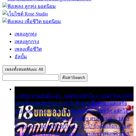
เพลงลูกทุ่ง
เพลงลูกกรุง
เพลงเพื่อชีวิต
อัลบั้ม
เพลงทั้งหมด
Music All
ค้นหา
Search
1. 00:00 สามสิบยังแจ๋ว - ยอดรัก สลักใจ 2. 02:49 รักมาห้าปี
- ศรเพชร ศรสุพรรณ 3. 05:57 รักสาวเสื้อลาย - แสงสุรีย์
รุ่งโรจน์ 4. 09:51 รักสะท้านดินสะเทือน - ยอดรัก สลักใจ 5.
12:23 มอเตอร์ไซค์ทำหล่น - ศรเพชร ศรสุพรรณ 6. 14:49
หิ้วกระเป๋า - แสงสุรีย์ รุ่งโรจน์ 7. 17:57 รักเผื่อเลือก - ยอด
รัก สลักใจ 8. 21:21 น้ำตาไอ้หนุ่ม - ศรเพชร ศรสุพรรณ 9.