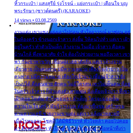
หิ้วกระเป๋า | แสงสุรีย์ รุ่งโรจน์ - แย่งกระเป๋า | เตือนใจ บุญ
พระรักษา (ซาวด์ดนตรี) (KARAOKE)
14 views • 03.08.2569
งานแต่ง เขาแซง แย่งเอาไปก่อน หัวใจอาวรณ์ มาซ่อน อยู่
ในห้องครัว ข้างนอกเจ้าสาว ส่งยิ้ม ให้คนไปทั่ว แต่เรา เฝ้า
อยู่ในครัว ทำตัวเป็นเด็ก ล้างจาน ในเมื่อ เจ้าสาว คือคน
บ้านใกล้ พึ่งพาอาศัย จำใจ ต้องไปช่วยงาน พอถึงเวลา เขา
พา กันเข้าพาขวัญ เพื่อนฝูง เฮฮาดังลั่น แต่เราล้างจาน
เดียวดาย เป็นคนพ่าย บ่มีความหมาย เคียงใจเจ้าบ่าว เป็น
คนพ่าย บ่มีความหมาย เคียงใจเจ้าบ่าว เพื่อนเจ้าสาว ยัง
เป็นบ่ได้ คือคนพ่าย ฮักคน ไม่มีใครสน เขาไม่เห็นคน ที่อยู่
ในครัว เจ้าสาว ก็มัวแต่งตัว สวยเด่น นั่งเคียงเจ้าบ่าว ที่เขา
เฝ้าคอย ใจเต้น หัวใจของเรา ลำเค็ญ ใครจะมองเห็น
ความใน ใจ เศร้า มันร้าวระบม ต้องมาขื่นขม เศร้าตรม
ท่ามความสุขี ช่วยงานเขาแต่ง แต่เรา แล้งมาหลายปี
เมื่อไรหนอจะ โชคดี ได้มีพิธีวิวาห์ หัวใจหล้า คอยไปคอย
มา คือหน้าที่เก่า หัวใจหล้า คอยไปคอยมา คือหน้าที่เก่า