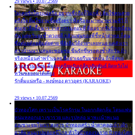
29 views • 10.07.2569
ไม่เคยรักใครแน่หรือ อยากเชื่อถือก็ไม่กล้า ติ๋มใช่คนสวย
ตรึงใจ ติ๋มใช่งามซึ้งตรึงตรา พี่หรือจะมาหมายร่วมชีวี ก็
คนเขาลืออื้อฉาว ว่าสาวๆรุมตอมพี่ ติ๋มอยากรับรักเหมือน
กัน แต่หวั่นจะช้ำดวงฤดี กลัวแฟนของพี่ชี้หน้าด่าทอ ก็คน
ชื่อต๋อยต้อยตุ้มตุ๋ยต่าย พี่ยังลืมได้ง่ายๆเลยหนอ แค่ตัวเรา
สาวบ้านนา แสนจะซอมซ่อ ขืนรักขืนรอคงช้ำสักวัน ถ้า
จริงเหมือนคำพร่ำเฉลย พี่อย่าเฉยรีบมาหมั้น ถ้าพี่สู่ขอ
ตามธรรมเนียม ติ๋มจะเตรียมรับเกลียวสัมพันธ์ ผิดหวังไม่
หวั่นขอยอมได้เคียง
รักติ๋มแน่หรือ - หงษ์ทอง ดาวอุดร (KARAOKE)
29 views • 10.07.2569
บัวทองโศก เพราะเป็นโรครักรุม ในอกกลัดกลุ้ม โดนแฟน
หนุ่มหลอกเอา เขารวย และรูปหล่อ มาพะเน้าพะนอ
ออเซาะจนใจเบา สงสาร บัวทองเศร้า น้ำตาคลอเบ้า เฝ้า
อาลัย หนุ่มรูปหล่อหนีไกล หัวใจบัวทองระรวย บัวทองโศก