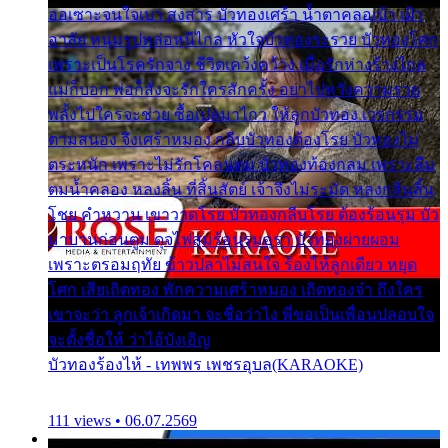
ออเซาะจนใจเบา สงสาร บัวทองเศร้า น้ำตาคลอเบ้า เฝ้า
อาลัย หนุ่มรูปหล่อหนีไกล หัวใจบัวทองระรวย บัวทองโศก
เพราะเป็นโรครักจาง ชีวิตเคว้งคว้าง เมื่อรักห่างร้างไกล
แม่ก็บอก พ่อก็สั่งจะรักใครสักครั้ง อย่าไปหวังความรวย
พลั้งไปใครจะช่วย ซื้อเปลมาไกว ให้ลูกบัวทอง เวรกรรม
ตามสนอง จึงเศร้าหมอง กลีบบัวทองต้องโรย บัวทองไม่
ตระหนัก เพราะไม่รักโคลนตม บัวทองท้องกลม เพราะลืม
ตมน้ำคลอง หลงลิ้น ที่สิ้นสัตย์ เจ้าจึงไม่ระมัด หลงกลิ่นลิ้น
โชย คำหวาน เขาวาดโรย บัวทองกลีบโรย ต้องร้อนรุม บัว
มาบานก่อนตูม ดุจไฟสุมร้อนรุมอุรา บัวทองผ่ายผอม
เพราะตรอมฤทัย ข้าวปลาไม่สนใจ ร้องไห้ลูกเดียว หยุด
โศก เสียเถิดทอง พักความเศร้าหมอง เถิดทองจ๋า ถึงใคร
เขาจะว่า ลูกเจ้าเกิดมา จะชื่อว่าไง พี่ขอเป็นเพื่อนปลอบใจ
จะตั้งชื่อให้ ว่าไอ้บังเอิญ
บัวทองร้องไห้ - เทพพร เพชรอุบล(KARAOKE)
111 views • 06.07.2569