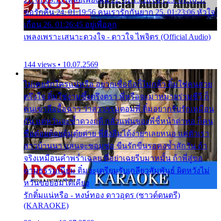
ขอรักคืน 24. 01:19:56 คนเรารักกันยาก 25. 01:23:06 หัวใจ
เถื่อน 26. 01:26:45 อยู่เพื่อลูก
เพลงเพราะเสนาะดวงใจ - ดาวใจ ไพจิตร (Official Audio)
144 views • 10.07.2569
ไม่เคยรักใครแน่หรือ อยากเชื่อถือก็ไม่กล้า ติ๋มใช่คนสวย
ตรึงใจ ติ๋มใช่งามซึ้งตรึงตรา พี่หรือจะมาหมายร่วมชีวี ก็
คนเขาลืออื้อฉาว ว่าสาวๆรุมตอมพี่ ติ๋มอยากรับรักเหมือน
กัน แต่หวั่นจะช้ำดวงฤดี กลัวแฟนของพี่ชี้หน้าด่าทอ ก็คน
ชื่อต๋อยต้อยตุ้มตุ๋ยต่าย พี่ยังลืมได้ง่ายๆเลยหนอ แค่ตัวเรา
สาวบ้านนา แสนจะซอมซ่อ ขืนรักขืนรอคงช้ำสักวัน ถ้า
จริงเหมือนคำพร่ำเฉลย พี่อย่าเฉยรีบมาหมั้น ถ้าพี่สู่ขอ
ตามธรรมเนียม ติ๋มจะเตรียมรับเกลียวสัมพันธ์ ผิดหวังไม่
หวั่นขอยอมได้เคียง
รักติ๋มแน่หรือ - หงษ์ทอง ดาวอุดร (ซาวด์ดนตรี)
(KARAOKE)