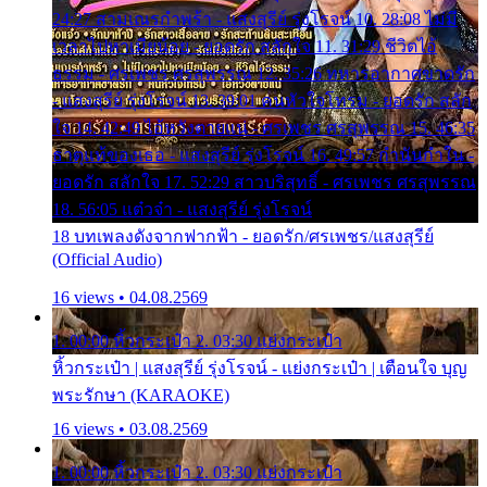
24:27 สามเณรกำพร้า - แสงสุรีย์ รุ่งโรจน์ 10. 28:08 ไม่มี
เวลาไปหาเมียน้อย - ยอดรัก สลักใจ 11. 31:29 ชีวิตไอ้
ธรรม - ศรเพชร ศรสุพรรณ 12. 35:26 ทหารอากาศขาดรัก
- แสงสุรีย์ รุ่งโรจน์ 13. 39:01 คนหัวใจโทรม - ยอดรัก สลัก
ใจ 14. 42:49 ไอ้หวังตายแน่ - ศรเพชร ศรสุพรรณ 15. 46:35
ธาตุแท้ของเธอ - แสงสุรีย์ รุ่งโรจน์ 16. 49:57 กำนันกำใน -
ยอดรัก สลักใจ 17. 52:29 สาวบริสุทธิ์ - ศรเพชร ศรสุพรรณ
18. 56:05 แต๋วจ๋า - แสงสุรีย์ รุ่งโรจน์
18 บทเพลงดังจากฟากฟ้า - ยอดรัก/ศรเพชร/แสงสุรีย์
(Official Audio)
16 views • 04.08.2569
1. 00:00 หิ้วกระเป๋า 2. 03:30 แย่งกระเป๋า
หิ้วกระเป๋า | แสงสุรีย์ รุ่งโรจน์ - แย่งกระเป๋า | เตือนใจ บุญ
พระรักษา (KARAOKE)
16 views • 03.08.2569
1. 00:00 หิ้วกระเป๋า 2. 03:30 แย่งกระเป๋า