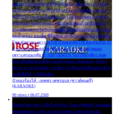
เพราะเป็นโรครักจาง ชีวิตเคว้งคว้าง เมื่อรักห่างร้างไกล
แม่ก็บอก พ่อก็สั่งจะรักใครสักครั้ง อย่าไปหวังความรวย
พลั้งไปใครจะช่วย ซื้อเปลมาไกว ให้ลูกบัวทอง เวรกรรม
ตามสนอง จึงเศร้าหมอง กลีบบัวทองต้องโรย บัวทองไม่
ตระหนัก เพราะไม่รักโคลนตม บัวทองท้องกลม เพราะลืม
ตมน้ำคลอง หลงลิ้น ที่สิ้นสัตย์ เจ้าจึงไม่ระมัด หลงกลิ่นลิ้น
โชย คำหวาน เขาวาดโรย บัวทองกลีบโรย ต้องร้อนรุม บัว
มาบานก่อนตูม ดุจไฟสุมร้อนรุมอุรา บัวทองผ่ายผอม
เพราะตรอมฤทัย ข้าวปลาไม่สนใจ ร้องไห้ลูกเดียว หยุด
โศก เสียเถิดทอง พักความเศร้าหมอง เถิดทองจ๋า ถึงใคร
เขาจะว่า ลูกเจ้าเกิดมา จะชื่อว่าไง พี่ขอเป็นเพื่อนปลอบใจ
จะตั้งชื่อให้ ว่าไอ้บังเอิญ
บัวทองร้องไห้ - เทพพร เพชรอุบล (ซาวด์ดนตรี)
(KARAOKE)
90 views • 06.07.2569
บัวทองโศก เพราะเป็นโรครักรุม ในอกกลัดกลุ้ม โดนแฟน
หนุ่มหลอกเอา เขารวย และรูปหล่อ มาพะเน้าพะนอ