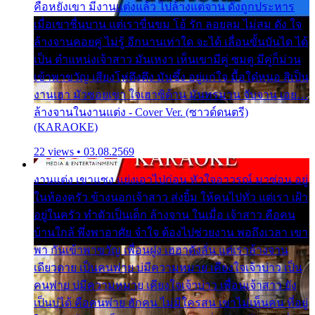
คือหยังเขา มีงานแต่งแล้ว ไปล้างแต่จาน ดั่งถูกประหาร
เมื่อเขาชื่นบาน แต่เราขื่นขม โอ้ รัก ลอยลม ไม่สม ดัง ใจ
ล้างจานคอยคู่ ไม่รู้ อีกนานเท่าใด จะได้ เลื่อนขั้นบันได ได้
เป็น ตำแหน่งเจ้าสาว มันเหงา เห็นเขามีคู่ ซมดู มีคู่ก็ม่วน
เข้าพาขวัญ เสียงโห่ตึงตึง มันซึ้ง อยู่แก่ใจ มื้อใด๋หนอ สิเป็น
งานเฮา มัวซอยเขา ใจเฮาซิด้าน มันทรมาน จับจาน เอย…
ล้างจานในงานแต่ง - Cover Ver. (ซาวด์ดนตรี)
(KARAOKE)
22 views • 03.08.2569
งานแต่ง เขาแซง แย่งเอาไปก่อน หัวใจอาวรณ์ มาซ่อน อยู่
ในห้องครัว ข้างนอกเจ้าสาว ส่งยิ้ม ให้คนไปทั่ว แต่เรา เฝ้า
อยู่ในครัว ทำตัวเป็นเด็ก ล้างจาน ในเมื่อ เจ้าสาว คือคน
บ้านใกล้ พึ่งพาอาศัย จำใจ ต้องไปช่วยงาน พอถึงเวลา เขา
พา กันเข้าพาขวัญ เพื่อนฝูง เฮฮาดังลั่น แต่เราล้างจาน
เดียวดาย เป็นคนพ่าย บ่มีความหมาย เคียงใจเจ้าบ่าว เป็น
คนพ่าย บ่มีความหมาย เคียงใจเจ้าบ่าว เพื่อนเจ้าสาว ยัง
เป็นบ่ได้ คือคนพ่าย ฮักคน ไม่มีใครสน เขาไม่เห็นคน ที่อยู่