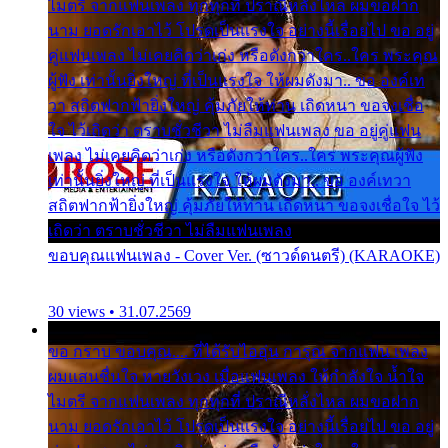
ไมตรี จากแฟนเพลง ทุกทุกที่ ปราณีหลั่งไหล ผมขอฝาก
นาม ยอดรักเอาไว้ โปรดเป็นแรงใจ อย่างนี้เรื่อยไป ขอ อยู่
คู่แฟนเพลง ไม่เคยคิดว่าเก่ง หรือดังกว่าใคร..ใคร พระคุณ
ผู้ฟัง เท่านั้นยิ่งใหญ่ ที่เป็นแรงใจ ให้ผมดังมา.. ขอ องค์เท
วา สถิตฟากฟ้ายิ่งใหญ่ คุ้มภัยให้ท่าน เถิดหนา ขอจงเชื่อ
ใจ ไว้เถิดว่า ตราบชั่วชีวา ไม่ลืมแฟนเพลง ขอ อยู่คู่แฟน
เพลง ไม่เคยคิดว่าเก่ง หรือดังกว่าใคร..ใคร พระคุณผู้ฟัง
เท่านั้นยิ่งใหญ่ ที่เป็นแรงใจ ให้ผมดังมา.. ขอ องค์เทวา
สถิตฟากฟ้ายิ่งใหญ่ คุ้มภัยให้ท่าน เถิดหนา ขอจงเชื่อใจ ไว้
เถิดว่า ตราบชั่วชีวา ไม่ลืมแฟนเพลง
ขอบคุณแฟนเพลง - Cover Ver. (ซาวด์ดนตรี) (KARAOKE)
30 views • 31.07.2569
ขอ กราบ ขอบคุณ.... ที่ได้รับไออุ่น การุณ จากแฟน เพลง
ผมแสนชื่นใจ หายวังเวง เมื่อแฟนเพลง ให้กำลังใจ น้ำใจ
ไมตรี จากแฟนเพลง ทุกทุกที่ ปราณีหลั่งไหล ผมขอฝาก
นาม ยอดรักเอาไว้ โปรดเป็นแรงใจ อย่างนี้เรื่อยไป ขอ อยู่