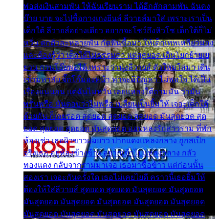
พ่อส่งเงินสามพัน ให้ฉันเรียนราม ได้อีกสักสามพัน ฉันคง
บ๊าย บาย จะไปซื้อกางเกงยีนส์ ลีวายส์มาใส่ เพราะเราเป็น
เด็กใต้ ลีวายส์อย่างเดียว อยากจะโชว์ถึงหิวโซ เด็กใต้ก็ไม่
หวั่น ตกตัวละหลายพัน กัดฟันซื้อมา ให้เด็กเทพเหลียวมอง
และต้องรู้ว่า เด็กใต้ไม่ธรรมดา แต่สุดยอด เดินโยกย้ายเย
ยวน กวนโอ๊ยพอได้ เพราะว่านุ่งลีวายส์ ตัวใหม่ใส่มา เดิน
เข้ามหาลัย จิ๊กโก๊มองหน้า ท่าจะมีปัญหา ไม่พอใจ ได้เป็น
เรื่องแน่นอน แต่ฉันไม่หวั่น เลยแหลงใต้ถามมัน ว่ามัน
พรั่นพรือ มันตอบว่าไม่พรื่อ เปลี่ยนเป็นยิ้มให้ เจอะเด็กใต้
ด้วยกัน ก็เลยรอด สุดยอด สุดยอด สุดยอด มันสุดยอด สุด
ยอด สุดยอด สุดยอด มันสุดยอด แอบหลงรักสาวราม ที่พัก
ห้องเช่า เธอผิวขาวผมยาว ปากแดงแหลงกลาง ถูกสเป็ก
จริงเธอ อยู่ห้องข้างข้าง อยากเข้าไปแหลงกลาง กลัว
ทองแดง กลับจากรามมาเจอ เธอมาซื้อข้าว แต่ก่อนนั้น
สองเรา เจอะกันครั้งใด เธอไม่เคยไยดี คราวนี้เธอยิ้มให้
ต้องให้ใส่ลีวายส์ สุดยอด สุดยอด มันสุดยอด มันสุดยอด
มันสุดยอด มันสุดยอด มันสุดยอด มันสุดยอด มันสุดยอด
มันสุดยอด มันสุดยอด มันสุดยอด มันสุดยอด มันสุดยอด