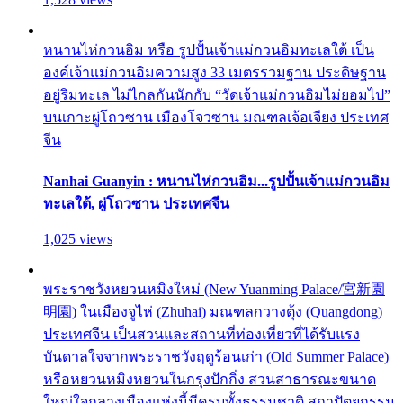
หนานไห่กวนอิม หรือ รูปปั้นเจ้าแม่กวนอิมทะเลใต้ เป็น
องค์เจ้าแม่กวนอิมความสูง 33 เมตรรวมฐาน ประดิษฐาน
อยู่ริมทะเล ไม่ไกลกันนักกับ “วัดเจ้าแม่กวนอิมไม่ยอมไป”
บนเกาะผู่โถวซาน เมืองโจวซาน มณฑลเจ้อเจียง ประเทศ
จีน
Nanhai Guanyin : หนานไห่กวนอิม...รูปปั้นเจ้าแม่กวนอิม
ทะเลใต้, ผู่โถวซาน ประเทศจีน
1,025 views
พระราชวังหยวนหมิงใหม่ (New Yuanming Palace/宮新園
明園) ในเมืองจูไห่ (Zhuhai) มณฑลกวางตุ้ง (Quangdong)
ประเทศจีน เป็นสวนและสถานที่ท่องเที่ยวที่ได้รับแรง
บันดาลใจจากพระราชวังฤดูร้อนเก่า (Old Summer Palace)
หรือหยวนหมิงหยวนในกรุงปักกิ่ง สวนสาธารณะขนาด
ใหญ่ใจกลางเมืองแห่งนี้มีครบทั้งธรรมชาติ สถาปัตยกรรม