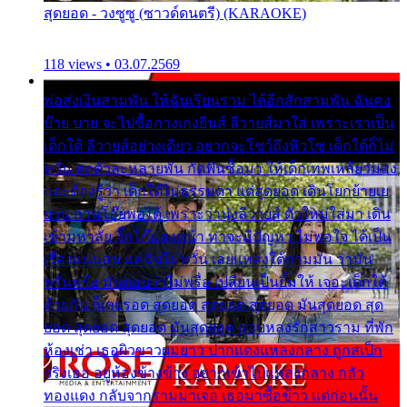
สุดยอด - วงซูซู (ซาวด์ดนตรี) (KARAOKE)
118 views • 03.07.2569
พ่อส่งเงินสามพัน ให้ฉันเรียนราม ได้อีกสักสามพัน ฉันคง
บ๊าย บาย จะไปซื้อกางเกงยีนส์ ลีวายส์มาใส่ เพราะเราเป็น
เด็กใต้ ลีวายส์อย่างเดียว อยากจะโชว์ถึงหิวโซ เด็กใต้ก็ไม่
หวั่น ตกตัวละหลายพัน กัดฟันซื้อมา ให้เด็กเทพเหลียวมอง
และต้องรู้ว่า เด็กใต้ไม่ธรรมดา แต่สุดยอด เดินโยกย้ายเย
ยวน กวนโอ๊ยพอได้ เพราะว่านุ่งลีวายส์ ตัวใหม่ใส่มา เดิน
เข้ามหาลัย จิ๊กโก๊มองหน้า ท่าจะมีปัญหา ไม่พอใจ ได้เป็น
เรื่องแน่นอน แต่ฉันไม่หวั่น เลยแหลงใต้ถามมัน ว่ามัน
พรั่นพรือ มันตอบว่าไม่พรื่อ เปลี่ยนเป็นยิ้มให้ เจอะเด็กใต้
ด้วยกัน ก็เลยรอด สุดยอด สุดยอด สุดยอด มันสุดยอด สุด
ยอด สุดยอด สุดยอด มันสุดยอด แอบหลงรักสาวราม ที่พัก
ห้องเช่า เธอผิวขาวผมยาว ปากแดงแหลงกลาง ถูกสเป็ก
จริงเธอ อยู่ห้องข้างข้าง อยากเข้าไปแหลงกลาง กลัว
ทองแดง กลับจากรามมาเจอ เธอมาซื้อข้าว แต่ก่อนนั้น