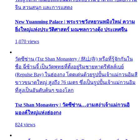
จีน สวนสนุก และการแสดง
New Yuanming Palace | พระราชวังหยวนหมิงใหม่ ความ
ยิ่งใหญ่แห่งประวัติศาสตร์ มณฑลกวางตุ้ง ประเทศจีน
1,070 views
วัดซีซ่าน (Tsz Shan Monastery / 慈山寺) หรือที่รู้จักกันใน
ชื่อ ฉี่ซ้านจี๋ เป็นวัดพุทธที่ตั้งอยู่ริมชายหาดรีพัลส์เบย์
(Repulse Bay) ในฮ่องกง โดดเด่นด้วยรูปปั้นเจ้าแม่กวนอิมสี
ขาวขนาดใหญ่ สูงถึง 76 เมตร ซึ่งเป็นรูปปั้นเจ้าแม่กวนอิม
ที่สูงเป็นอันดับต้นๆ ของโลก
Tsz Shan Monastery | วัดซีซ่าน…งามสง่าเจ้าแม่กวนอิ
มองค์ใหญ่แห่งฮ่องกง
824 views