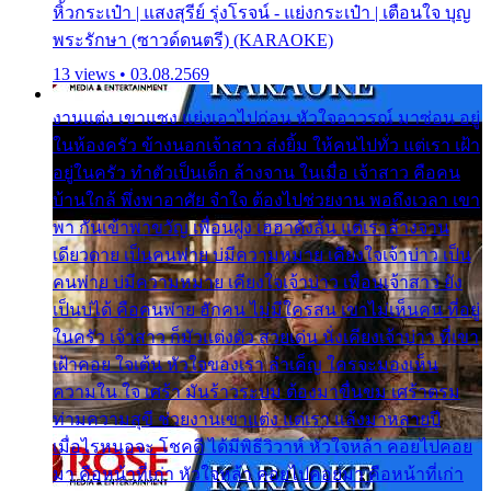
หิ้วกระเป๋า | แสงสุรีย์ รุ่งโรจน์ - แย่งกระเป๋า | เตือนใจ บุญ
พระรักษา (ซาวด์ดนตรี) (KARAOKE)
13 views • 03.08.2569
งานแต่ง เขาแซง แย่งเอาไปก่อน หัวใจอาวรณ์ มาซ่อน อยู่
ในห้องครัว ข้างนอกเจ้าสาว ส่งยิ้ม ให้คนไปทั่ว แต่เรา เฝ้า
อยู่ในครัว ทำตัวเป็นเด็ก ล้างจาน ในเมื่อ เจ้าสาว คือคน
บ้านใกล้ พึ่งพาอาศัย จำใจ ต้องไปช่วยงาน พอถึงเวลา เขา
พา กันเข้าพาขวัญ เพื่อนฝูง เฮฮาดังลั่น แต่เราล้างจาน
เดียวดาย เป็นคนพ่าย บ่มีความหมาย เคียงใจเจ้าบ่าว เป็น
คนพ่าย บ่มีความหมาย เคียงใจเจ้าบ่าว เพื่อนเจ้าสาว ยัง
เป็นบ่ได้ คือคนพ่าย ฮักคน ไม่มีใครสน เขาไม่เห็นคน ที่อยู่
ในครัว เจ้าสาว ก็มัวแต่งตัว สวยเด่น นั่งเคียงเจ้าบ่าว ที่เขา
เฝ้าคอย ใจเต้น หัวใจของเรา ลำเค็ญ ใครจะมองเห็น
ความใน ใจ เศร้า มันร้าวระบม ต้องมาขื่นขม เศร้าตรม
ท่ามความสุขี ช่วยงานเขาแต่ง แต่เรา แล้งมาหลายปี
เมื่อไรหนอจะ โชคดี ได้มีพิธีวิวาห์ หัวใจหล้า คอยไปคอย
มา คือหน้าที่เก่า หัวใจหล้า คอยไปคอยมา คือหน้าที่เก่า