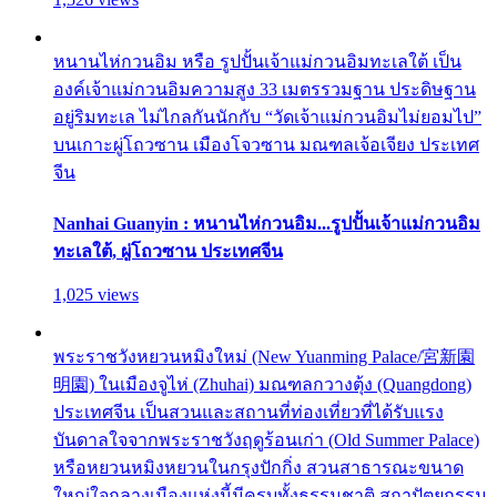
หนานไห่กวนอิม หรือ รูปปั้นเจ้าแม่กวนอิมทะเลใต้ เป็น
องค์เจ้าแม่กวนอิมความสูง 33 เมตรรวมฐาน ประดิษฐาน
อยู่ริมทะเล ไม่ไกลกันนักกับ “วัดเจ้าแม่กวนอิมไม่ยอมไป”
บนเกาะผู่โถวซาน เมืองโจวซาน มณฑลเจ้อเจียง ประเทศ
จีน
Nanhai Guanyin : หนานไห่กวนอิม...รูปปั้นเจ้าแม่กวนอิม
ทะเลใต้, ผู่โถวซาน ประเทศจีน
1,025 views
พระราชวังหยวนหมิงใหม่ (New Yuanming Palace/宮新園
明園) ในเมืองจูไห่ (Zhuhai) มณฑลกวางตุ้ง (Quangdong)
ประเทศจีน เป็นสวนและสถานที่ท่องเที่ยวที่ได้รับแรง
บันดาลใจจากพระราชวังฤดูร้อนเก่า (Old Summer Palace)
หรือหยวนหมิงหยวนในกรุงปักกิ่ง สวนสาธารณะขนาด
ใหญ่ใจกลางเมืองแห่งนี้มีครบทั้งธรรมชาติ สถาปัตยกรรม