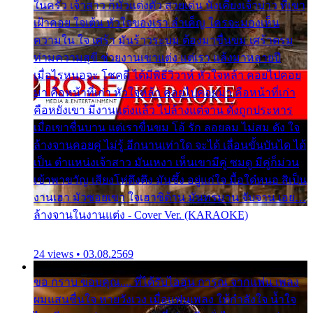
ในครัว เจ้าสาว ก็มัวแต่งตัว สวยเด่น นั่งเคียงเจ้าบ่าว ที่เขา
เฝ้าคอย ใจเต้น หัวใจของเรา ลำเค็ญ ใครจะมองเห็น
ความใน ใจ เศร้า มันร้าวระบม ต้องมาขื่นขม เศร้าตรม
ท่ามความสุขี ช่วยงานเขาแต่ง แต่เรา แล้งมาหลายปี
เมื่อไรหนอจะ โชคดี ได้มีพิธีวิวาห์ หัวใจหล้า คอยไปคอย
มา คือหน้าที่เก่า หัวใจหล้า คอยไปคอยมา คือหน้าที่เก่า
คือหยังเขา มีงานแต่งแล้ว ไปล้างแต่จาน ดั่งถูกประหาร
เมื่อเขาชื่นบาน แต่เราขื่นขม โอ้ รัก ลอยลม ไม่สม ดัง ใจ
ล้างจานคอยคู่ ไม่รู้ อีกนานเท่าใด จะได้ เลื่อนขั้นบันได ได้
เป็น ตำแหน่งเจ้าสาว มันเหงา เห็นเขามีคู่ ซมดู มีคู่ก็ม่วน
เข้าพาขวัญ เสียงโห่ตึงตึง มันซึ้ง อยู่แก่ใจ มื้อใด๋หนอ สิเป็น
งานเฮา มัวซอยเขา ใจเฮาซิด้าน มันทรมาน จับจาน เอย…
ล้างจานในงานแต่ง - Cover Ver. (KARAOKE)
24 views • 03.08.2569
ขอ กราบ ขอบคุณ.... ที่ได้รับไออุ่น การุณ จากแฟน เพลง
ผมแสนชื่นใจ หายวังเวง เมื่อแฟนเพลง ให้กำลังใจ น้ำใจ