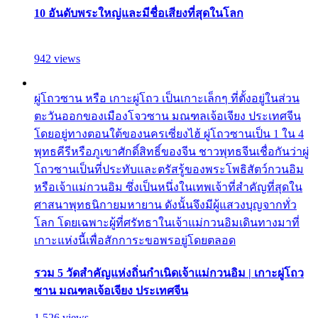
10 อันดับพระใหญ่และมีชื่อเสียงที่สุดในโลก
942 views
ผู่โถวซาน หรือ เกาะผู่โถว เป็นเกาะเล็กๆ ที่ตั้งอยู่ในส่วน
ตะวันออกของเมืองโจวซาน มณฑลเจ้อเจียง ประเทศจีน
โดยอยู่ทางตอนใต้ของนครเซี่ยงไฮ้ ผู่โถวซานเป็น 1 ใน 4
พุทธคีรีหรือภูเขาศักดิ์สิทธิ์ของจีน ชาวพุทธจีนเชื่อกันว่าผู่
โถวซานเป็นที่ประทับและตรัสรู้ของพระโพธิสัตว์กวนอิม
หรือเจ้าแม่กวนอิม ซึ่งเป็นหนึ่งในเทพเจ้าที่สำคัญที่สุดใน
ศาสนาพุทธนิกายมหายาน ดังนั้นจึงมีผู้แสวงบุญจากทั่ว
โลก โดยเฉพาะผู้ที่ศรัทธาในเจ้าแม่กวนอิมเดินทางมาที่
เกาะแห่งนี้เพื่อสักการะขอพรอยู่โดยตลอด
รวม 5 วัดสำคัญแห่งถิ่นกำเนิดเจ้าแม่กวนอิม | เกาะผู่โถว
ซาน มณฑลเจ้อเจียง ประเทศจีน
1,526 views