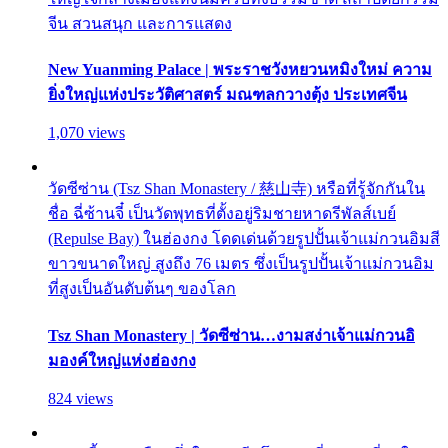
จีน สวนสนุก และการแสดง
New Yuanming Palace | พระราชวังหยวนหมิงใหม่ ความ
ยิ่งใหญ่แห่งประวัติศาสตร์ มณฑลกวางตุ้ง ประเทศจีน
1,070 views
วัดซีซ่าน (Tsz Shan Monastery / 慈山寺) หรือที่รู้จักกันใน
ชื่อ ฉี่ซ้านจี๋ เป็นวัดพุทธที่ตั้งอยู่ริมชายหาดรีพัลส์เบย์
(Repulse Bay) ในฮ่องกง โดดเด่นด้วยรูปปั้นเจ้าแม่กวนอิมสี
ขาวขนาดใหญ่ สูงถึง 76 เมตร ซึ่งเป็นรูปปั้นเจ้าแม่กวนอิม
ที่สูงเป็นอันดับต้นๆ ของโลก
Tsz Shan Monastery | วัดซีซ่าน…งามสง่าเจ้าแม่กวนอิ
มองค์ใหญ่แห่งฮ่องกง
824 views