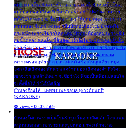
เพราะเป็นโรครักจาง ชีวิตเคว้งคว้าง เมื่อรักห่างร้างไกล
แม่ก็บอก พ่อก็สั่งจะรักใครสักครั้ง อย่าไปหวังความรวย
พลั้งไปใครจะช่วย ซื้อเปลมาไกว ให้ลูกบัวทอง เวรกรรม
ตามสนอง จึงเศร้าหมอง กลีบบัวทองต้องโรย บัวทองไม่
ตระหนัก เพราะไม่รักโคลนตม บัวทองท้องกลม เพราะลืม
ตมน้ำคลอง หลงลิ้น ที่สิ้นสัตย์ เจ้าจึงไม่ระมัด หลงกลิ่นลิ้น
โชย คำหวาน เขาวาดโรย บัวทองกลีบโรย ต้องร้อนรุม บัว
มาบานก่อนตูม ดุจไฟสุมร้อนรุมอุรา บัวทองผ่ายผอม
เพราะตรอมฤทัย ข้าวปลาไม่สนใจ ร้องไห้ลูกเดียว หยุด
โศก เสียเถิดทอง พักความเศร้าหมอง เถิดทองจ๋า ถึงใคร
เขาจะว่า ลูกเจ้าเกิดมา จะชื่อว่าไง พี่ขอเป็นเพื่อนปลอบใจ
จะตั้งชื่อให้ ว่าไอ้บังเอิญ
บัวทองร้องไห้ - เทพพร เพชรอุบล (ซาวด์ดนตรี)
(KARAOKE)
88 views • 06.07.2569
บัวทองโศก เพราะเป็นโรครักรุม ในอกกลัดกลุ้ม โดนแฟน
หนุ่มหลอกเอา เขารวย และรูปหล่อ มาพะเน้าพะนอ