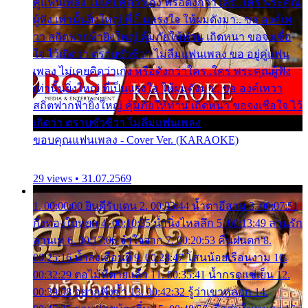
คู่แฟนเพลง ไม่เคยคิดว่าเก่ง หรือดังกว่าใคร..ใคร พระคุณ
ผู้ฟัง เท่านั้นยิ่งใหญ่ ที่เป็นแรงใจ ให้ผมดังมา.. ขอ องค์เท
วา สถิตฟากฟ้ายิ่งใหญ่ คุ้มภัยให้ท่าน เถิดหนา ขอจงเชื่อ
ใจ ไว้เถิดว่า ตราบชั่วชีวา ไม่ลืมแฟนเพลง ขอ อยู่คู่แฟน
เพลง ไม่เคยคิดว่าเก่ง หรือดังกว่าใคร..ใคร พระคุณผู้ฟัง
เท่านั้นยิ่งใหญ่ ที่เป็นแรงใจ ให้ผมดังมา.. ขอ องค์เทวา
สถิตฟากฟ้ายิ่งใหญ่ คุ้มภัยให้ท่าน เถิดหนา ขอจงเชื่อใจ ไว้
เถิดว่า ตราบชั่วชีวา ไม่ลืมแฟนเพลง
ขอบคุณแฟนเพลง - Cover Ver. (KARAOKE)
29 views • 31.07.2569
1. 00:00:00 ยินดีรับเดน 2. 00:03:44 น้ำตาอีสาน 3. 00:07:51
กิ่งทองใบหยก 4. 00:10:35 น้ำนิ่งไหลลึก 5. 00:13:49 ลานรัก
ลานเท 6. 00:17:06 จำใจจาก 7. 00:20:53 คืนฝนตก 8.
00:25:16 น้ำลงเดือนยี่ 9. 00:28:47 โสนน้อยเรือนงาม 10.
00:32:29 ตอไม้ที่ตายแล้ว 11. 00:35:41 น้ำกรดแช่เย็น 12.
00:39:08 อยากฟังซ้ำ 13. 00:42:32 รู้ว่าเขาหลอก 14.