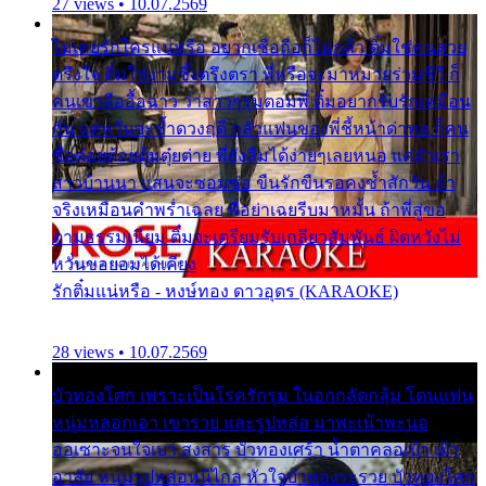
27 views • 10.07.2569
ไม่เคยรักใครแน่หรือ อยากเชื่อถือก็ไม่กล้า ติ๋มใช่คนสวย
ตรึงใจ ติ๋มใช่งามซึ้งตรึงตรา พี่หรือจะมาหมายร่วมชีวี ก็
คนเขาลืออื้อฉาว ว่าสาวๆรุมตอมพี่ ติ๋มอยากรับรักเหมือน
กัน แต่หวั่นจะช้ำดวงฤดี กลัวแฟนของพี่ชี้หน้าด่าทอ ก็คน
ชื่อต๋อยต้อยตุ้มตุ๋ยต่าย พี่ยังลืมได้ง่ายๆเลยหนอ แค่ตัวเรา
สาวบ้านนา แสนจะซอมซ่อ ขืนรักขืนรอคงช้ำสักวัน ถ้า
จริงเหมือนคำพร่ำเฉลย พี่อย่าเฉยรีบมาหมั้น ถ้าพี่สู่ขอ
ตามธรรมเนียม ติ๋มจะเตรียมรับเกลียวสัมพันธ์ ผิดหวังไม่
หวั่นขอยอมได้เคียง
รักติ๋มแน่หรือ - หงษ์ทอง ดาวอุดร (KARAOKE)
28 views • 10.07.2569
บัวทองโศก เพราะเป็นโรครักรุม ในอกกลัดกลุ้ม โดนแฟน
หนุ่มหลอกเอา เขารวย และรูปหล่อ มาพะเน้าพะนอ
ออเซาะจนใจเบา สงสาร บัวทองเศร้า น้ำตาคลอเบ้า เฝ้า
อาลัย หนุ่มรูปหล่อหนีไกล หัวใจบัวทองระรวย บัวทองโศก