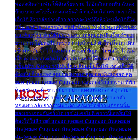
พ่อส่งเงินสามพัน ให้ฉันเรียนราม ได้อีกสักสามพัน ฉันคง
บ๊าย บาย จะไปซื้อกางเกงยีนส์ ลีวายส์มาใส่ เพราะเราเป็น
เด็กใต้ ลีวายส์อย่างเดียว อยากจะโชว์ถึงหิวโซ เด็กใต้ก็ไม่
หวั่น ตกตัวละหลายพัน กัดฟันซื้อมา ให้เด็กเทพเหลียวมอง
และต้องรู้ว่า เด็กใต้ไม่ธรรมดา แต่สุดยอด เดินโยกย้ายเย
ยวน กวนโอ๊ยพอได้ เพราะว่านุ่งลีวายส์ ตัวใหม่ใส่มา เดิน
เข้ามหาลัย จิ๊กโก๊มองหน้า ท่าจะมีปัญหา ไม่พอใจ ได้เป็น
เรื่องแน่นอน แต่ฉันไม่หวั่น เลยแหลงใต้ถามมัน ว่ามัน
พรั่นพรือ มันตอบว่าไม่พรื่อ เปลี่ยนเป็นยิ้มให้ เจอะเด็กใต้
ด้วยกัน ก็เลยรอด สุดยอด สุดยอด สุดยอด มันสุดยอด สุด
ยอด สุดยอด สุดยอด มันสุดยอด แอบหลงรักสาวราม ที่พัก
ห้องเช่า เธอผิวขาวผมยาว ปากแดงแหลงกลาง ถูกสเป็ก
จริงเธอ อยู่ห้องข้างข้าง อยากเข้าไปแหลงกลาง กลัว
ทองแดง กลับจากรามมาเจอ เธอมาซื้อข้าว แต่ก่อนนั้น
สองเรา เจอะกันครั้งใด เธอไม่เคยไยดี คราวนี้เธอยิ้มให้
ต้องให้ใส่ลีวายส์ สุดยอด สุดยอด มันสุดยอด มันสุดยอด
มันสุดยอด มันสุดยอด มันสุดยอด มันสุดยอด มันสุดยอด
มันสุดยอด มันสุดยอด มันสุดยอด มันสุดยอด มันสุดยอด