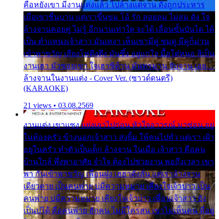
คือหยังเขา มีงานแต่งแล้ว ไปล้างแต่จาน ดั่งถูกประหาร
เมื่อเขาชื่นบาน แต่เราขื่นขม โอ้ รัก ลอยลม ไม่สม ดัง ใจ
ล้างจานคอยคู่ ไม่รู้ อีกนานเท่าใด จะได้ เลื่อนขั้นบันได ได้
เป็น ตำแหน่งเจ้าสาว มันเหงา เห็นเขามีคู่ ซมดู มีคู่ก็ม่วน
เข้าพาขวัญ เสียงโห่ตึงตึง มันซึ้ง อยู่แก่ใจ มื้อใด๋หนอ สิเป็น
งานเฮา มัวซอยเขา ใจเฮาซิด้าน มันทรมาน จับจาน เอย…
ล้างจานในงานแต่ง - Cover Ver. (ซาวด์ดนตรี)
(KARAOKE)
21 views • 03.08.2569
งานแต่ง เขาแซง แย่งเอาไปก่อน หัวใจอาวรณ์ มาซ่อน อยู่
ในห้องครัว ข้างนอกเจ้าสาว ส่งยิ้ม ให้คนไปทั่ว แต่เรา เฝ้า
อยู่ในครัว ทำตัวเป็นเด็ก ล้างจาน ในเมื่อ เจ้าสาว คือคน
บ้านใกล้ พึ่งพาอาศัย จำใจ ต้องไปช่วยงาน พอถึงเวลา เขา
พา กันเข้าพาขวัญ เพื่อนฝูง เฮฮาดังลั่น แต่เราล้างจาน
เดียวดาย เป็นคนพ่าย บ่มีความหมาย เคียงใจเจ้าบ่าว เป็น
คนพ่าย บ่มีความหมาย เคียงใจเจ้าบ่าว เพื่อนเจ้าสาว ยัง
เป็นบ่ได้ คือคนพ่าย ฮักคน ไม่มีใครสน เขาไม่เห็นคน ที่อยู่