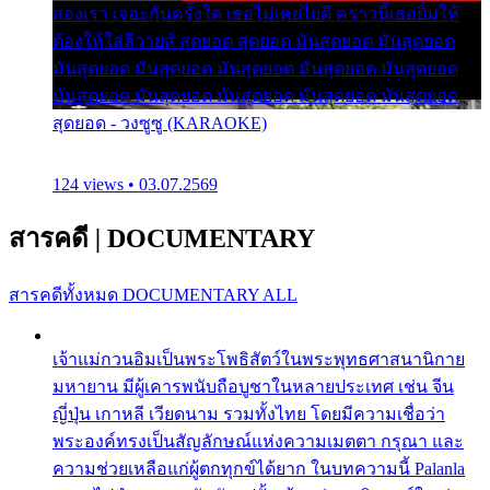
สองเรา เจอะกันครั้งใด เธอไม่เคยไยดี คราวนี้เธอยิ้มให้
ต้องให้ใส่ลีวายส์ สุดยอด สุดยอด มันสุดยอด มันสุดยอด
มันสุดยอด มันสุดยอด มันสุดยอด มันสุดยอด มันสุดยอด
มันสุดยอด มันสุดยอด มันสุดยอด มันสุดยอด มันสุดยอด
สุดยอด - วงซูซู (KARAOKE)
124 views • 03.07.2569
สารคดี
|
DOCUMENTARY
สารคดีทั้งหมด
DOCUMENTARY ALL
เจ้าแม่กวนอิมเป็นพระโพธิสัตว์ในพระพุทธศาสนานิกาย
มหายาน มีผู้เคารพนับถือบูชาในหลายประเทศ เช่น จีน
ญี่ปุ่น เกาหลี เวียดนาม รวมทั้งไทย โดยมีความเชื่อว่า
พระองค์ทรงเป็นสัญลักษณ์แห่งความเมตตา กรุณา และ
ความช่วยเหลือแก่ผู้ตกทุกข์ได้ยาก ในบทความนี้ Palanla