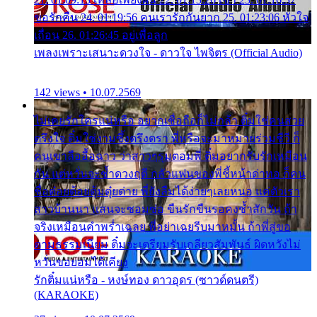
ขอรักคืน 24. 01:19:56 คนเรารักกันยาก 25. 01:23:06 หัวใจ
เถื่อน 26. 01:26:45 อยู่เพื่อลูก
เพลงเพราะเสนาะดวงใจ - ดาวใจ ไพจิตร (Official Audio)
142 views • 10.07.2569
ไม่เคยรักใครแน่หรือ อยากเชื่อถือก็ไม่กล้า ติ๋มใช่คนสวย
ตรึงใจ ติ๋มใช่งามซึ้งตรึงตรา พี่หรือจะมาหมายร่วมชีวี ก็
คนเขาลืออื้อฉาว ว่าสาวๆรุมตอมพี่ ติ๋มอยากรับรักเหมือน
กัน แต่หวั่นจะช้ำดวงฤดี กลัวแฟนของพี่ชี้หน้าด่าทอ ก็คน
ชื่อต๋อยต้อยตุ้มตุ๋ยต่าย พี่ยังลืมได้ง่ายๆเลยหนอ แค่ตัวเรา
สาวบ้านนา แสนจะซอมซ่อ ขืนรักขืนรอคงช้ำสักวัน ถ้า
จริงเหมือนคำพร่ำเฉลย พี่อย่าเฉยรีบมาหมั้น ถ้าพี่สู่ขอ
ตามธรรมเนียม ติ๋มจะเตรียมรับเกลียวสัมพันธ์ ผิดหวังไม่
หวั่นขอยอมได้เคียง
รักติ๋มแน่หรือ - หงษ์ทอง ดาวอุดร (ซาวด์ดนตรี)
(KARAOKE)