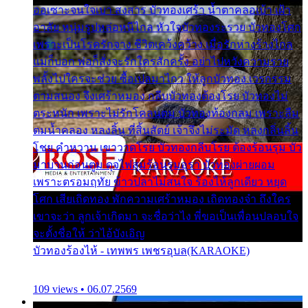
ออเซาะจนใจเบา สงสาร บัวทองเศร้า น้ำตาคลอเบ้า เฝ้า
อาลัย หนุ่มรูปหล่อหนีไกล หัวใจบัวทองระรวย บัวทองโศก
เพราะเป็นโรครักจาง ชีวิตเคว้งคว้าง เมื่อรักห่างร้างไกล
แม่ก็บอก พ่อก็สั่งจะรักใครสักครั้ง อย่าไปหวังความรวย
พลั้งไปใครจะช่วย ซื้อเปลมาไกว ให้ลูกบัวทอง เวรกรรม
ตามสนอง จึงเศร้าหมอง กลีบบัวทองต้องโรย บัวทองไม่
ตระหนัก เพราะไม่รักโคลนตม บัวทองท้องกลม เพราะลืม
ตมน้ำคลอง หลงลิ้น ที่สิ้นสัตย์ เจ้าจึงไม่ระมัด หลงกลิ่นลิ้น
โชย คำหวาน เขาวาดโรย บัวทองกลีบโรย ต้องร้อนรุม บัว
มาบานก่อนตูม ดุจไฟสุมร้อนรุมอุรา บัวทองผ่ายผอม
เพราะตรอมฤทัย ข้าวปลาไม่สนใจ ร้องไห้ลูกเดียว หยุด
โศก เสียเถิดทอง พักความเศร้าหมอง เถิดทองจ๋า ถึงใคร
เขาจะว่า ลูกเจ้าเกิดมา จะชื่อว่าไง พี่ขอเป็นเพื่อนปลอบใจ
จะตั้งชื่อให้ ว่าไอ้บังเอิญ
บัวทองร้องไห้ - เทพพร เพชรอุบล(KARAOKE)
109 views • 06.07.2569