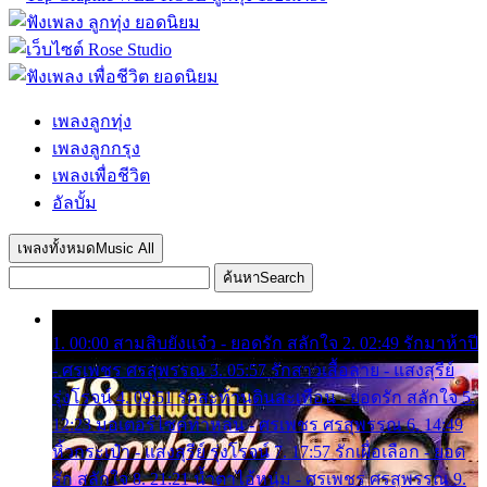
เพลงลูกทุ่ง
เพลงลูกกรุง
เพลงเพื่อชีวิต
อัลบั้ม
เพลงทั้งหมด
Music All
ค้นหา
Search
1. 00:00 สามสิบยังแจ๋ว - ยอดรัก สลักใจ 2. 02:49 รักมาห้าปี
- ศรเพชร ศรสุพรรณ 3. 05:57 รักสาวเสื้อลาย - แสงสุรีย์
รุ่งโรจน์ 4. 09:51 รักสะท้านดินสะเทือน - ยอดรัก สลักใจ 5.
12:23 มอเตอร์ไซค์ทำหล่น - ศรเพชร ศรสุพรรณ 6. 14:49
หิ้วกระเป๋า - แสงสุรีย์ รุ่งโรจน์ 7. 17:57 รักเผื่อเลือก - ยอด
รัก สลักใจ 8. 21:21 น้ำตาไอ้หนุ่ม - ศรเพชร ศรสุพรรณ 9.