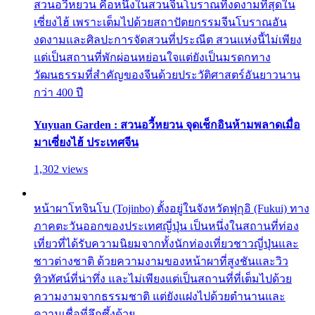
สวนอวี้หยวน คือหนึ่งในสวนจีนโบราณที่งดงามที่สุดใน
เซี่ยงไฮ้ เพราะเต็มไปด้วยสถาปัตยกรรมจีนโบราณอัน
งดงามและศิลปะการจัดสวนที่ประณีต สวนแห่งนี้ไม่เพียง
แต่เป็นสถานที่พักผ่อนหย่อนใจแต่ยังเป็นมรดกทาง
วัฒนธรรมที่สำคัญของจีนด้วยประวัติศาสตร์อันยาวนาน
กว่า 400 ปี
Yuyuan Garden : สวนอวี้หยวน จุดเช็กอินห้ามพลาดเมื่อ
มาเซี่ยงไฮ้ ประเทศจีน
1,302 views
หน้าผาโทจินโบ (Tojinbo) ตั้งอยู่ในจังหวัดฟุกุอิ (Fukui) ทาง
ภาคตะวันออกของประเทศญี่ปุ่น เป็นหนึ่งในสถานที่ท่อง
เที่ยวที่ได้รับความนิยมจากทั้งนักท่องเที่ยวชาวญี่ปุ่นและ
ชาวต่างชาติ ด้วยความงามของหน้าผาที่สูงชันและวิว
ทิวทัศน์ที่น่าทึ่ง และไม่เพียงแต่เป็นสถานที่ที่เต็มไปด้วย
ความงามจากธรรมชาติ แต่ยังแฝงไปด้วยตำนานและ
ความเชื่อที่ลึกซึ้งด้วย