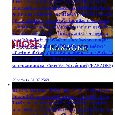
ไมตรี จากแฟนเพลง ทุกทุกที่ ปราณีหลั่งไหล ผมขอฝาก
นาม ยอดรักเอาไว้ โปรดเป็นแรงใจ อย่างนี้เรื่อยไป ขอ อยู่
คู่แฟนเพลง ไม่เคยคิดว่าเก่ง หรือดังกว่าใคร..ใคร พระคุณ
ผู้ฟัง เท่านั้นยิ่งใหญ่ ที่เป็นแรงใจ ให้ผมดังมา.. ขอ องค์เท
วา สถิตฟากฟ้ายิ่งใหญ่ คุ้มภัยให้ท่าน เถิดหนา ขอจงเชื่อ
ใจ ไว้เถิดว่า ตราบชั่วชีวา ไม่ลืมแฟนเพลง ขอ อยู่คู่แฟน
เพลง ไม่เคยคิดว่าเก่ง หรือดังกว่าใคร..ใคร พระคุณผู้ฟัง
เท่านั้นยิ่งใหญ่ ที่เป็นแรงใจ ให้ผมดังมา.. ขอ องค์เทวา
สถิตฟากฟ้ายิ่งใหญ่ คุ้มภัยให้ท่าน เถิดหนา ขอจงเชื่อใจ ไว้
เถิดว่า ตราบชั่วชีวา ไม่ลืมแฟนเพลง
ขอบคุณแฟนเพลง - Cover Ver. (ซาวด์ดนตรี) (KARAOKE)
29 views • 31.07.2569
ขอ กราบ ขอบคุณ.... ที่ได้รับไออุ่น การุณ จากแฟน เพลง
ผมแสนชื่นใจ หายวังเวง เมื่อแฟนเพลง ให้กำลังใจ น้ำใจ
ไมตรี จากแฟนเพลง ทุกทุกที่ ปราณีหลั่งไหล ผมขอฝาก
นาม ยอดรักเอาไว้ โปรดเป็นแรงใจ อย่างนี้เรื่อยไป ขอ อยู่