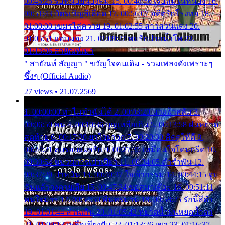
00:45:25 รอหน่อยน้องติ๋ม 15. 00:48:56 เรือล่มในหนอง 16.
00:51:43 บัตรเชิญสีเลือด 17. 00:56:07 อดีตรักโรงทอ 18.
01:00:00 เขมรไล่ควาย 19. 01:02:55 สาวสวนแตง 20.
01:05:51 แอบมอง 21. 01:09:27 พบรักปากน้ำโพ 22.
01:13:06 สายัณห์เมา
" สายัณห์ สัญญา " ขวัญใจคนเดิม - รวมเพลงดังเพราะๆ
ซึ้งๆ (Official Audio)
27 views • 21.07.2569
1. 00:00:00 ทำไมทำฉันได้ 2. 00:03:20 นางฟ้าสลัม 3.
00:06:50 คน 4. 00:10:36 บุญเหลือเกิน 5. 00:13:58 ฝนหยาด
สุดท้าย 6. 00:17:30 ยาใจยาจก 7. 00:20:30 คิดดูให้ดี 8.
00:24:21 ลบรอยแผลรัก 9. 00:27:35 เหมือนใจโดนกรีด 10.
00:30:54 ขบวนการเปาเปียว 11. 00:34:05 คำรำพัน 12.
00:37:20 ปาหนัน 13. 00:40:37 ใจเจ้ากรรม 14. 00:44:15 จูบ
ฉันแล้วจงตายเสีย 15. 00:47:24 ขอสูมาเต๊อะ 16. 00:51:11
คนใจมาร 17. 00:54:50 คืนทรมาน 18. 00:58:25 รักนี้สีดำ
19. 01:01:44 ส่วนเกิน 20. 01:05:42 หยาดน้ำฝนหยดน้ำตา
21. 01:09:13 เหลือเพียงฝัน 22. 01:13:26 เขา 23. 01:16:37