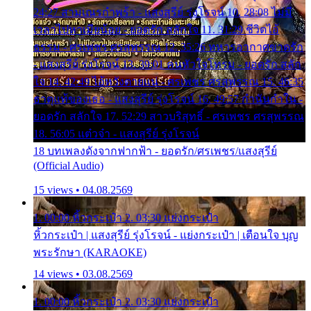
24:27 สามเณรกำพร้า - แสงสุรีย์ รุ่งโรจน์ 10. 28:08 ไม่มี
เวลาไปหาเมียน้อย - ยอดรัก สลักใจ 11. 31:29 ชีวิตไอ้
ธรรม - ศรเพชร ศรสุพรรณ 12. 35:26 ทหารอากาศขาดรัก
- แสงสุรีย์ รุ่งโรจน์ 13. 39:01 คนหัวใจโทรม - ยอดรัก สลัก
ใจ 14. 42:49 ไอ้หวังตายแน่ - ศรเพชร ศรสุพรรณ 15. 46:35
ธาตุแท้ของเธอ - แสงสุรีย์ รุ่งโรจน์ 16. 49:57 กำนันกำใน -
ยอดรัก สลักใจ 17. 52:29 สาวบริสุทธิ์ - ศรเพชร ศรสุพรรณ
18. 56:05 แต๋วจ๋า - แสงสุรีย์ รุ่งโรจน์
18 บทเพลงดังจากฟากฟ้า - ยอดรัก/ศรเพชร/แสงสุรีย์
(Official Audio)
15 views • 04.08.2569
1. 00:00 หิ้วกระเป๋า 2. 03:30 แย่งกระเป๋า
หิ้วกระเป๋า | แสงสุรีย์ รุ่งโรจน์ - แย่งกระเป๋า | เตือนใจ บุญ
พระรักษา (KARAOKE)
14 views • 03.08.2569
1. 00:00 หิ้วกระเป๋า 2. 03:30 แย่งกระเป๋า