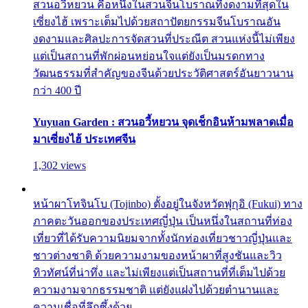
สวนอวี้หยวน คือหนึ่งในสวนจีนโบราณที่งดงามที่สุดใน
เซี่ยงไฮ้ เพราะเต็มไปด้วยสถาปัตยกรรมจีนโบราณอัน
งดงามและศิลปะการจัดสวนที่ประณีต สวนแห่งนี้ไม่เพียง
แต่เป็นสถานที่พักผ่อนหย่อนใจแต่ยังเป็นมรดกทาง
วัฒนธรรมที่สำคัญของจีนด้วยประวัติศาสตร์อันยาวนาน
กว่า 400 ปี
Yuyuan Garden : สวนอวี้หยวน จุดเช็กอินห้ามพลาดเมื่อ
มาเซี่ยงไฮ้ ประเทศจีน
1,302 views
หน้าผาโทจินโบ (Tojinbo) ตั้งอยู่ในจังหวัดฟุกุอิ (Fukui) ทาง
ภาคตะวันออกของประเทศญี่ปุ่น เป็นหนึ่งในสถานที่ท่อง
เที่ยวที่ได้รับความนิยมจากทั้งนักท่องเที่ยวชาวญี่ปุ่นและ
ชาวต่างชาติ ด้วยความงามของหน้าผาที่สูงชันและวิว
ทิวทัศน์ที่น่าทึ่ง และไม่เพียงแต่เป็นสถานที่ที่เต็มไปด้วย
ความงามจากธรรมชาติ แต่ยังแฝงไปด้วยตำนานและ
ความเชื่อที่ลึกซึ้งด้วย