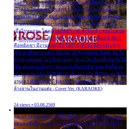
ในครัว เจ้าสาว ก็มัวแต่งตัว สวยเด่น นั่งเคียงเจ้าบ่าว ที่เขา
เฝ้าคอย ใจเต้น หัวใจของเรา ลำเค็ญ ใครจะมองเห็น
ความใน ใจ เศร้า มันร้าวระบม ต้องมาขื่นขม เศร้าตรม
ท่ามความสุขี ช่วยงานเขาแต่ง แต่เรา แล้งมาหลายปี
เมื่อไรหนอจะ โชคดี ได้มีพิธีวิวาห์ หัวใจหล้า คอยไปคอย
มา คือหน้าที่เก่า หัวใจหล้า คอยไปคอยมา คือหน้าที่เก่า
คือหยังเขา มีงานแต่งแล้ว ไปล้างแต่จาน ดั่งถูกประหาร
เมื่อเขาชื่นบาน แต่เราขื่นขม โอ้ รัก ลอยลม ไม่สม ดัง ใจ
ล้างจานคอยคู่ ไม่รู้ อีกนานเท่าใด จะได้ เลื่อนขั้นบันได ได้
เป็น ตำแหน่งเจ้าสาว มันเหงา เห็นเขามีคู่ ซมดู มีคู่ก็ม่วน
เข้าพาขวัญ เสียงโห่ตึงตึง มันซึ้ง อยู่แก่ใจ มื้อใด๋หนอ สิเป็น
งานเฮา มัวซอยเขา ใจเฮาซิด้าน มันทรมาน จับจาน เอย…
ล้างจานในงานแต่ง - Cover Ver. (KARAOKE)
24 views • 03.08.2569
ขอ กราบ ขอบคุณ.... ที่ได้รับไออุ่น การุณ จากแฟน เพลง
ผมแสนชื่นใจ หายวังเวง เมื่อแฟนเพลง ให้กำลังใจ น้ำใจ