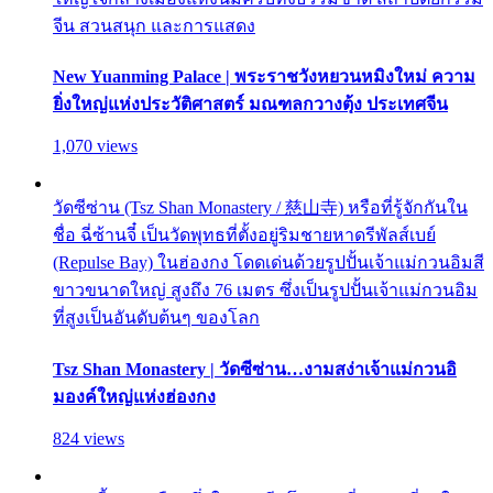
จีน สวนสนุก และการแสดง
New Yuanming Palace | พระราชวังหยวนหมิงใหม่ ความ
ยิ่งใหญ่แห่งประวัติศาสตร์ มณฑลกวางตุ้ง ประเทศจีน
1,070 views
วัดซีซ่าน (Tsz Shan Monastery / 慈山寺) หรือที่รู้จักกันใน
ชื่อ ฉี่ซ้านจี๋ เป็นวัดพุทธที่ตั้งอยู่ริมชายหาดรีพัลส์เบย์
(Repulse Bay) ในฮ่องกง โดดเด่นด้วยรูปปั้นเจ้าแม่กวนอิมสี
ขาวขนาดใหญ่ สูงถึง 76 เมตร ซึ่งเป็นรูปปั้นเจ้าแม่กวนอิม
ที่สูงเป็นอันดับต้นๆ ของโลก
Tsz Shan Monastery | วัดซีซ่าน…งามสง่าเจ้าแม่กวนอิ
มองค์ใหญ่แห่งฮ่องกง
824 views