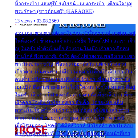
หิ้วกระเป๋า | แสงสุรีย์ รุ่งโรจน์ - แย่งกระเป๋า | เตือนใจ บุญ
พระรักษา (ซาวด์ดนตรี) (KARAOKE)
13 views • 03.08.2569
งานแต่ง เขาแซง แย่งเอาไปก่อน หัวใจอาวรณ์ มาซ่อน อยู่
ในห้องครัว ข้างนอกเจ้าสาว ส่งยิ้ม ให้คนไปทั่ว แต่เรา เฝ้า
อยู่ในครัว ทำตัวเป็นเด็ก ล้างจาน ในเมื่อ เจ้าสาว คือคน
บ้านใกล้ พึ่งพาอาศัย จำใจ ต้องไปช่วยงาน พอถึงเวลา เขา
พา กันเข้าพาขวัญ เพื่อนฝูง เฮฮาดังลั่น แต่เราล้างจาน
เดียวดาย เป็นคนพ่าย บ่มีความหมาย เคียงใจเจ้าบ่าว เป็น
คนพ่าย บ่มีความหมาย เคียงใจเจ้าบ่าว เพื่อนเจ้าสาว ยัง
เป็นบ่ได้ คือคนพ่าย ฮักคน ไม่มีใครสน เขาไม่เห็นคน ที่อยู่
ในครัว เจ้าสาว ก็มัวแต่งตัว สวยเด่น นั่งเคียงเจ้าบ่าว ที่เขา
เฝ้าคอย ใจเต้น หัวใจของเรา ลำเค็ญ ใครจะมองเห็น
ความใน ใจ เศร้า มันร้าวระบม ต้องมาขื่นขม เศร้าตรม
ท่ามความสุขี ช่วยงานเขาแต่ง แต่เรา แล้งมาหลายปี
เมื่อไรหนอจะ โชคดี ได้มีพิธีวิวาห์ หัวใจหล้า คอยไปคอย
มา คือหน้าที่เก่า หัวใจหล้า คอยไปคอยมา คือหน้าที่เก่า