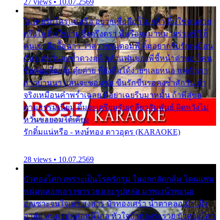
27 views • 10.07.2569
ไม่เคยรักใครแน่หรือ อยากเชื่อถือก็ไม่กล้า ติ๋มใช่คนสวย
ตรึงใจ ติ๋มใช่งามซึ้งตรึงตรา พี่หรือจะมาหมายร่วมชีวี ก็
คนเขาลืออื้อฉาว ว่าสาวๆรุมตอมพี่ ติ๋มอยากรับรักเหมือน
กัน แต่หวั่นจะช้ำดวงฤดี กลัวแฟนของพี่ชี้หน้าด่าทอ ก็คน
ชื่อต๋อยต้อยตุ้มตุ๋ยต่าย พี่ยังลืมได้ง่ายๆเลยหนอ แค่ตัวเรา
สาวบ้านนา แสนจะซอมซ่อ ขืนรักขืนรอคงช้ำสักวัน ถ้า
จริงเหมือนคำพร่ำเฉลย พี่อย่าเฉยรีบมาหมั้น ถ้าพี่สู่ขอ
ตามธรรมเนียม ติ๋มจะเตรียมรับเกลียวสัมพันธ์ ผิดหวังไม่
หวั่นขอยอมได้เคียง
รักติ๋มแน่หรือ - หงษ์ทอง ดาวอุดร (KARAOKE)
28 views • 10.07.2569
บัวทองโศก เพราะเป็นโรครักรุม ในอกกลัดกลุ้ม โดนแฟน
หนุ่มหลอกเอา เขารวย และรูปหล่อ มาพะเน้าพะนอ
ออเซาะจนใจเบา สงสาร บัวทองเศร้า น้ำตาคลอเบ้า เฝ้า
อาลัย หนุ่มรูปหล่อหนีไกล หัวใจบัวทองระรวย บัวทองโศก