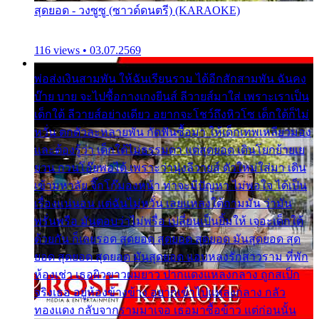
สุดยอด - วงซูซู (ซาวด์ดนตรี) (KARAOKE)
116 views • 03.07.2569
พ่อส่งเงินสามพัน ให้ฉันเรียนราม ได้อีกสักสามพัน ฉันคง
บ๊าย บาย จะไปซื้อกางเกงยีนส์ ลีวายส์มาใส่ เพราะเราเป็น
เด็กใต้ ลีวายส์อย่างเดียว อยากจะโชว์ถึงหิวโซ เด็กใต้ก็ไม่
หวั่น ตกตัวละหลายพัน กัดฟันซื้อมา ให้เด็กเทพเหลียวมอง
และต้องรู้ว่า เด็กใต้ไม่ธรรมดา แต่สุดยอด เดินโยกย้ายเย
ยวน กวนโอ๊ยพอได้ เพราะว่านุ่งลีวายส์ ตัวใหม่ใส่มา เดิน
เข้ามหาลัย จิ๊กโก๊มองหน้า ท่าจะมีปัญหา ไม่พอใจ ได้เป็น
เรื่องแน่นอน แต่ฉันไม่หวั่น เลยแหลงใต้ถามมัน ว่ามัน
พรั่นพรือ มันตอบว่าไม่พรื่อ เปลี่ยนเป็นยิ้มให้ เจอะเด็กใต้
ด้วยกัน ก็เลยรอด สุดยอด สุดยอด สุดยอด มันสุดยอด สุด
ยอด สุดยอด สุดยอด มันสุดยอด แอบหลงรักสาวราม ที่พัก
ห้องเช่า เธอผิวขาวผมยาว ปากแดงแหลงกลาง ถูกสเป็ก
จริงเธอ อยู่ห้องข้างข้าง อยากเข้าไปแหลงกลาง กลัว
ทองแดง กลับจากรามมาเจอ เธอมาซื้อข้าว แต่ก่อนนั้น