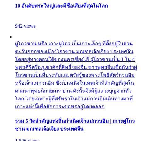
10 อันดับพระใหญ่และมีชื่อเสียงที่สุดในโลก
942 views
ผู่โถวซาน หรือ เกาะผู่โถว เป็นเกาะเล็กๆ ที่ตั้งอยู่ในส่วน
ตะวันออกของเมืองโจวซาน มณฑลเจ้อเจียง ประเทศจีน
โดยอยู่ทางตอนใต้ของนครเซี่ยงไฮ้ ผู่โถวซานเป็น 1 ใน 4
พุทธคีรีหรือภูเขาศักดิ์สิทธิ์ของจีน ชาวพุทธจีนเชื่อกันว่าผู่
โถวซานเป็นที่ประทับและตรัสรู้ของพระโพธิสัตว์กวนอิม
หรือเจ้าแม่กวนอิม ซึ่งเป็นหนึ่งในเทพเจ้าที่สำคัญที่สุดใน
ศาสนาพุทธนิกายมหายาน ดังนั้นจึงมีผู้แสวงบุญจากทั่ว
โลก โดยเฉพาะผู้ที่ศรัทธาในเจ้าแม่กวนอิมเดินทางมาที่
เกาะแห่งนี้เพื่อสักการะขอพรอยู่โดยตลอด
รวม 5 วัดสำคัญแห่งถิ่นกำเนิดเจ้าแม่กวนอิม | เกาะผู่โถว
ซาน มณฑลเจ้อเจียง ประเทศจีน
1,526 views