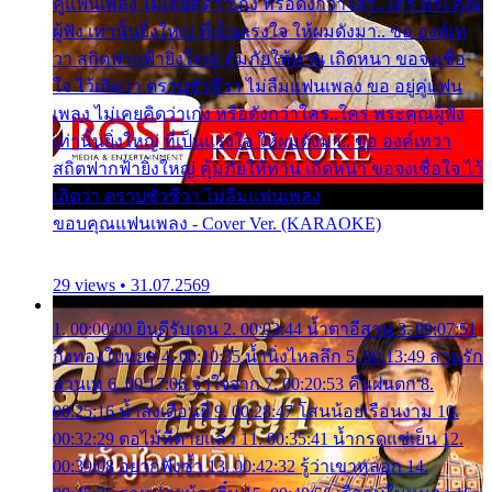
คู่แฟนเพลง ไม่เคยคิดว่าเก่ง หรือดังกว่าใคร..ใคร พระคุณ
ผู้ฟัง เท่านั้นยิ่งใหญ่ ที่เป็นแรงใจ ให้ผมดังมา.. ขอ องค์เท
วา สถิตฟากฟ้ายิ่งใหญ่ คุ้มภัยให้ท่าน เถิดหนา ขอจงเชื่อ
ใจ ไว้เถิดว่า ตราบชั่วชีวา ไม่ลืมแฟนเพลง ขอ อยู่คู่แฟน
เพลง ไม่เคยคิดว่าเก่ง หรือดังกว่าใคร..ใคร พระคุณผู้ฟัง
เท่านั้นยิ่งใหญ่ ที่เป็นแรงใจ ให้ผมดังมา.. ขอ องค์เทวา
สถิตฟากฟ้ายิ่งใหญ่ คุ้มภัยให้ท่าน เถิดหนา ขอจงเชื่อใจ ไว้
เถิดว่า ตราบชั่วชีวา ไม่ลืมแฟนเพลง
ขอบคุณแฟนเพลง - Cover Ver. (KARAOKE)
29 views • 31.07.2569
1. 00:00:00 ยินดีรับเดน 2. 00:03:44 น้ำตาอีสาน 3. 00:07:51
กิ่งทองใบหยก 4. 00:10:35 น้ำนิ่งไหลลึก 5. 00:13:49 ลานรัก
ลานเท 6. 00:17:06 จำใจจาก 7. 00:20:53 คืนฝนตก 8.
00:25:16 น้ำลงเดือนยี่ 9. 00:28:47 โสนน้อยเรือนงาม 10.
00:32:29 ตอไม้ที่ตายแล้ว 11. 00:35:41 น้ำกรดแช่เย็น 12.
00:39:08 อยากฟังซ้ำ 13. 00:42:32 รู้ว่าเขาหลอก 14.