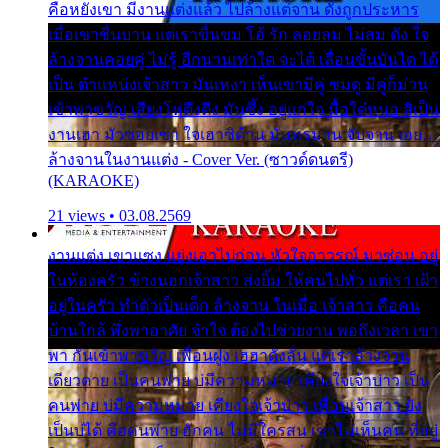
คือหยังเขา มีงานแต่งแล้ว ไปล้างแต่จาน ดั่งถูกประหาร
เมื่อเขาชื่นบาน แต่เราขื่นขม โอ้ รัก ลอยลม ไม่สม ดัง ใจ
ล้างจานคอยคู่ ไม่รู้ อีกนานเท่าใด จะได้ เลื่อนขั้นบันได ได้
เป็น ตำแหน่งเจ้าสาว มันเหงา เห็นเขามีคู่ ซมดู มีคู่ก็ม่วน
เข้าพาขวัญ เสียงโห่ตึงตึง มันซึ้ง อยู่แก่ใจ มื้อใด๋หนอ สิเป็น
งานเฮา มัวซอยเขา ใจเฮาซิด้าน มันทรมาน จับจาน เอย…
ล้างจานในงานแต่ง - Cover Ver. (ซาวด์ดนตรี)
(KARAOKE)
21 views • 03.08.2569
งานแต่ง เขาแซง แย่งเอาไปก่อน หัวใจอาวรณ์ มาซ่อน อยู่
ในห้องครัว ข้างนอกเจ้าสาว ส่งยิ้ม ให้คนไปทั่ว แต่เรา เฝ้า
อยู่ในครัว ทำตัวเป็นเด็ก ล้างจาน ในเมื่อ เจ้าสาว คือคน
บ้านใกล้ พึ่งพาอาศัย จำใจ ต้องไปช่วยงาน พอถึงเวลา เขา
พา กันเข้าพาขวัญ เพื่อนฝูง เฮฮาดังลั่น แต่เราล้างจาน
เดียวดาย เป็นคนพ่าย บ่มีความหมาย เคียงใจเจ้าบ่าว เป็น
คนพ่าย บ่มีความหมาย เคียงใจเจ้าบ่าว เพื่อนเจ้าสาว ยัง
เป็นบ่ได้ คือคนพ่าย ฮักคน ไม่มีใครสน เขาไม่เห็นคน ที่อยู่