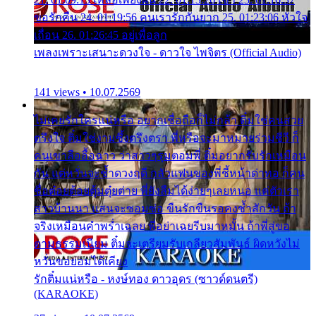
ขอรักคืน 24. 01:19:56 คนเรารักกันยาก 25. 01:23:06 หัวใจ
เถื่อน 26. 01:26:45 อยู่เพื่อลูก
เพลงเพราะเสนาะดวงใจ - ดาวใจ ไพจิตร (Official Audio)
141 views • 10.07.2569
ไม่เคยรักใครแน่หรือ อยากเชื่อถือก็ไม่กล้า ติ๋มใช่คนสวย
ตรึงใจ ติ๋มใช่งามซึ้งตรึงตรา พี่หรือจะมาหมายร่วมชีวี ก็
คนเขาลืออื้อฉาว ว่าสาวๆรุมตอมพี่ ติ๋มอยากรับรักเหมือน
กัน แต่หวั่นจะช้ำดวงฤดี กลัวแฟนของพี่ชี้หน้าด่าทอ ก็คน
ชื่อต๋อยต้อยตุ้มตุ๋ยต่าย พี่ยังลืมได้ง่ายๆเลยหนอ แค่ตัวเรา
สาวบ้านนา แสนจะซอมซ่อ ขืนรักขืนรอคงช้ำสักวัน ถ้า
จริงเหมือนคำพร่ำเฉลย พี่อย่าเฉยรีบมาหมั้น ถ้าพี่สู่ขอ
ตามธรรมเนียม ติ๋มจะเตรียมรับเกลียวสัมพันธ์ ผิดหวังไม่
หวั่นขอยอมได้เคียง
รักติ๋มแน่หรือ - หงษ์ทอง ดาวอุดร (ซาวด์ดนตรี)
(KARAOKE)