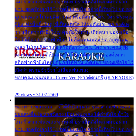
ไมตรี จากแฟนเพลง ทุกทุกที่ ปราณีหลั่งไหล ผมขอฝาก
นาม ยอดรักเอาไว้ โปรดเป็นแรงใจ อย่างนี้เรื่อยไป ขอ อยู่
คู่แฟนเพลง ไม่เคยคิดว่าเก่ง หรือดังกว่าใคร..ใคร พระคุณ
ผู้ฟัง เท่านั้นยิ่งใหญ่ ที่เป็นแรงใจ ให้ผมดังมา.. ขอ องค์เท
วา สถิตฟากฟ้ายิ่งใหญ่ คุ้มภัยให้ท่าน เถิดหนา ขอจงเชื่อ
ใจ ไว้เถิดว่า ตราบชั่วชีวา ไม่ลืมแฟนเพลง ขอ อยู่คู่แฟน
เพลง ไม่เคยคิดว่าเก่ง หรือดังกว่าใคร..ใคร พระคุณผู้ฟัง
เท่านั้นยิ่งใหญ่ ที่เป็นแรงใจ ให้ผมดังมา.. ขอ องค์เทวา
สถิตฟากฟ้ายิ่งใหญ่ คุ้มภัยให้ท่าน เถิดหนา ขอจงเชื่อใจ ไว้
เถิดว่า ตราบชั่วชีวา ไม่ลืมแฟนเพลง
ขอบคุณแฟนเพลง - Cover Ver. (ซาวด์ดนตรี) (KARAOKE)
29 views • 31.07.2569
ขอ กราบ ขอบคุณ.... ที่ได้รับไออุ่น การุณ จากแฟน เพลง
ผมแสนชื่นใจ หายวังเวง เมื่อแฟนเพลง ให้กำลังใจ น้ำใจ
ไมตรี จากแฟนเพลง ทุกทุกที่ ปราณีหลั่งไหล ผมขอฝาก
นาม ยอดรักเอาไว้ โปรดเป็นแรงใจ อย่างนี้เรื่อยไป ขอ อยู่