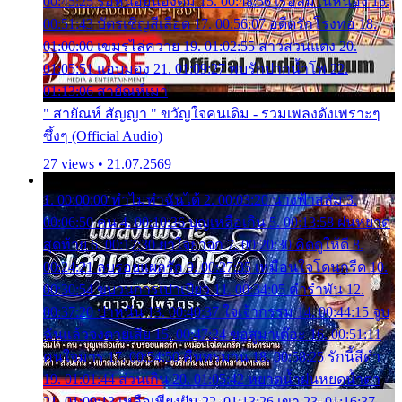
00:45:25 รอหน่อยน้องติ๋ม 15. 00:48:56 เรือล่มในหนอง 16.
00:51:43 บัตรเชิญสีเลือด 17. 00:56:07 อดีตรักโรงทอ 18.
01:00:00 เขมรไล่ควาย 19. 01:02:55 สาวสวนแตง 20.
01:05:51 แอบมอง 21. 01:09:27 พบรักปากน้ำโพ 22.
01:13:06 สายัณห์เมา
" สายัณห์ สัญญา " ขวัญใจคนเดิม - รวมเพลงดังเพราะๆ
ซึ้งๆ (Official Audio)
27 views • 21.07.2569
1. 00:00:00 ทำไมทำฉันได้ 2. 00:03:20 นางฟ้าสลัม 3.
00:06:50 คน 4. 00:10:36 บุญเหลือเกิน 5. 00:13:58 ฝนหยาด
สุดท้าย 6. 00:17:30 ยาใจยาจก 7. 00:20:30 คิดดูให้ดี 8.
00:24:21 ลบรอยแผลรัก 9. 00:27:35 เหมือนใจโดนกรีด 10.
00:30:54 ขบวนการเปาเปียว 11. 00:34:05 คำรำพัน 12.
00:37:20 ปาหนัน 13. 00:40:37 ใจเจ้ากรรม 14. 00:44:15 จูบ
ฉันแล้วจงตายเสีย 15. 00:47:24 ขอสูมาเต๊อะ 16. 00:51:11
คนใจมาร 17. 00:54:50 คืนทรมาน 18. 00:58:25 รักนี้สีดำ
19. 01:01:44 ส่วนเกิน 20. 01:05:42 หยาดน้ำฝนหยดน้ำตา
21. 01:09:13 เหลือเพียงฝัน 22. 01:13:26 เขา 23. 01:16:37