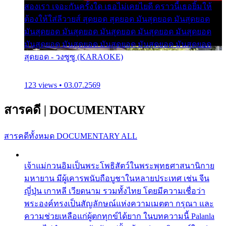
สองเรา เจอะกันครั้งใด เธอไม่เคยไยดี คราวนี้เธอยิ้มให้
ต้องให้ใส่ลีวายส์ สุดยอด สุดยอด มันสุดยอด มันสุดยอด
มันสุดยอด มันสุดยอด มันสุดยอด มันสุดยอด มันสุดยอด
มันสุดยอด มันสุดยอด มันสุดยอด มันสุดยอด มันสุดยอด
สุดยอด - วงซูซู (KARAOKE)
123 views • 03.07.2569
สารคดี
|
DOCUMENTARY
สารคดีทั้งหมด
DOCUMENTARY ALL
เจ้าแม่กวนอิมเป็นพระโพธิสัตว์ในพระพุทธศาสนานิกาย
มหายาน มีผู้เคารพนับถือบูชาในหลายประเทศ เช่น จีน
ญี่ปุ่น เกาหลี เวียดนาม รวมทั้งไทย โดยมีความเชื่อว่า
พระองค์ทรงเป็นสัญลักษณ์แห่งความเมตตา กรุณา และ
ความช่วยเหลือแก่ผู้ตกทุกข์ได้ยาก ในบทความนี้ Palanla