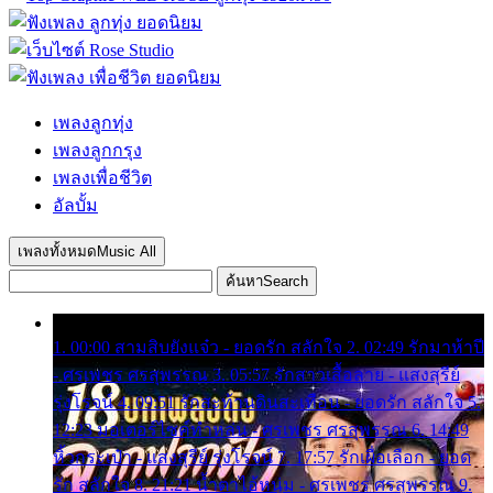
เพลงลูกทุ่ง
เพลงลูกกรุง
เพลงเพื่อชีวิต
อัลบั้ม
เพลงทั้งหมด
Music All
ค้นหา
Search
1. 00:00 สามสิบยังแจ๋ว - ยอดรัก สลักใจ 2. 02:49 รักมาห้าปี
- ศรเพชร ศรสุพรรณ 3. 05:57 รักสาวเสื้อลาย - แสงสุรีย์
รุ่งโรจน์ 4. 09:51 รักสะท้านดินสะเทือน - ยอดรัก สลักใจ 5.
12:23 มอเตอร์ไซค์ทำหล่น - ศรเพชร ศรสุพรรณ 6. 14:49
หิ้วกระเป๋า - แสงสุรีย์ รุ่งโรจน์ 7. 17:57 รักเผื่อเลือก - ยอด
รัก สลักใจ 8. 21:21 น้ำตาไอ้หนุ่ม - ศรเพชร ศรสุพรรณ 9.