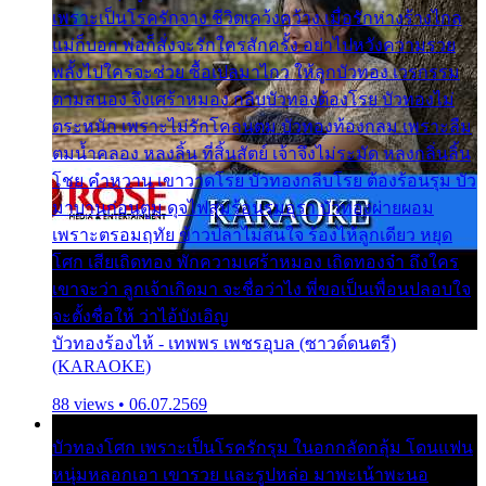
เพราะเป็นโรครักจาง ชีวิตเคว้งคว้าง เมื่อรักห่างร้างไกล
แม่ก็บอก พ่อก็สั่งจะรักใครสักครั้ง อย่าไปหวังความรวย
พลั้งไปใครจะช่วย ซื้อเปลมาไกว ให้ลูกบัวทอง เวรกรรม
ตามสนอง จึงเศร้าหมอง กลีบบัวทองต้องโรย บัวทองไม่
ตระหนัก เพราะไม่รักโคลนตม บัวทองท้องกลม เพราะลืม
ตมน้ำคลอง หลงลิ้น ที่สิ้นสัตย์ เจ้าจึงไม่ระมัด หลงกลิ่นลิ้น
โชย คำหวาน เขาวาดโรย บัวทองกลีบโรย ต้องร้อนรุม บัว
มาบานก่อนตูม ดุจไฟสุมร้อนรุมอุรา บัวทองผ่ายผอม
เพราะตรอมฤทัย ข้าวปลาไม่สนใจ ร้องไห้ลูกเดียว หยุด
โศก เสียเถิดทอง พักความเศร้าหมอง เถิดทองจ๋า ถึงใคร
เขาจะว่า ลูกเจ้าเกิดมา จะชื่อว่าไง พี่ขอเป็นเพื่อนปลอบใจ
จะตั้งชื่อให้ ว่าไอ้บังเอิญ
บัวทองร้องไห้ - เทพพร เพชรอุบล (ซาวด์ดนตรี)
(KARAOKE)
88 views • 06.07.2569
บัวทองโศก เพราะเป็นโรครักรุม ในอกกลัดกลุ้ม โดนแฟน
หนุ่มหลอกเอา เขารวย และรูปหล่อ มาพะเน้าพะนอ