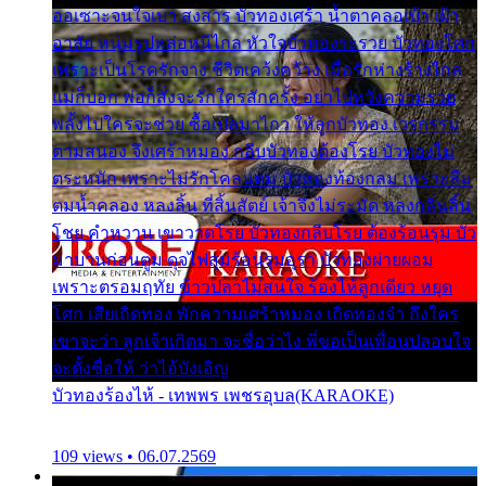
ออเซาะจนใจเบา สงสาร บัวทองเศร้า น้ำตาคลอเบ้า เฝ้า
อาลัย หนุ่มรูปหล่อหนีไกล หัวใจบัวทองระรวย บัวทองโศก
เพราะเป็นโรครักจาง ชีวิตเคว้งคว้าง เมื่อรักห่างร้างไกล
แม่ก็บอก พ่อก็สั่งจะรักใครสักครั้ง อย่าไปหวังความรวย
พลั้งไปใครจะช่วย ซื้อเปลมาไกว ให้ลูกบัวทอง เวรกรรม
ตามสนอง จึงเศร้าหมอง กลีบบัวทองต้องโรย บัวทองไม่
ตระหนัก เพราะไม่รักโคลนตม บัวทองท้องกลม เพราะลืม
ตมน้ำคลอง หลงลิ้น ที่สิ้นสัตย์ เจ้าจึงไม่ระมัด หลงกลิ่นลิ้น
โชย คำหวาน เขาวาดโรย บัวทองกลีบโรย ต้องร้อนรุม บัว
มาบานก่อนตูม ดุจไฟสุมร้อนรุมอุรา บัวทองผ่ายผอม
เพราะตรอมฤทัย ข้าวปลาไม่สนใจ ร้องไห้ลูกเดียว หยุด
โศก เสียเถิดทอง พักความเศร้าหมอง เถิดทองจ๋า ถึงใคร
เขาจะว่า ลูกเจ้าเกิดมา จะชื่อว่าไง พี่ขอเป็นเพื่อนปลอบใจ
จะตั้งชื่อให้ ว่าไอ้บังเอิญ
บัวทองร้องไห้ - เทพพร เพชรอุบล(KARAOKE)
109 views • 06.07.2569