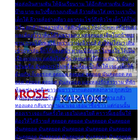
พ่อส่งเงินสามพัน ให้ฉันเรียนราม ได้อีกสักสามพัน ฉันคง
บ๊าย บาย จะไปซื้อกางเกงยีนส์ ลีวายส์มาใส่ เพราะเราเป็น
เด็กใต้ ลีวายส์อย่างเดียว อยากจะโชว์ถึงหิวโซ เด็กใต้ก็ไม่
หวั่น ตกตัวละหลายพัน กัดฟันซื้อมา ให้เด็กเทพเหลียวมอง
และต้องรู้ว่า เด็กใต้ไม่ธรรมดา แต่สุดยอด เดินโยกย้ายเย
ยวน กวนโอ๊ยพอได้ เพราะว่านุ่งลีวายส์ ตัวใหม่ใส่มา เดิน
เข้ามหาลัย จิ๊กโก๊มองหน้า ท่าจะมีปัญหา ไม่พอใจ ได้เป็น
เรื่องแน่นอน แต่ฉันไม่หวั่น เลยแหลงใต้ถามมัน ว่ามัน
พรั่นพรือ มันตอบว่าไม่พรื่อ เปลี่ยนเป็นยิ้มให้ เจอะเด็กใต้
ด้วยกัน ก็เลยรอด สุดยอด สุดยอด สุดยอด มันสุดยอด สุด
ยอด สุดยอด สุดยอด มันสุดยอด แอบหลงรักสาวราม ที่พัก
ห้องเช่า เธอผิวขาวผมยาว ปากแดงแหลงกลาง ถูกสเป็ก
จริงเธอ อยู่ห้องข้างข้าง อยากเข้าไปแหลงกลาง กลัว
ทองแดง กลับจากรามมาเจอ เธอมาซื้อข้าว แต่ก่อนนั้น
สองเรา เจอะกันครั้งใด เธอไม่เคยไยดี คราวนี้เธอยิ้มให้
ต้องให้ใส่ลีวายส์ สุดยอด สุดยอด มันสุดยอด มันสุดยอด
มันสุดยอด มันสุดยอด มันสุดยอด มันสุดยอด มันสุดยอด
มันสุดยอด มันสุดยอด มันสุดยอด มันสุดยอด มันสุดยอด