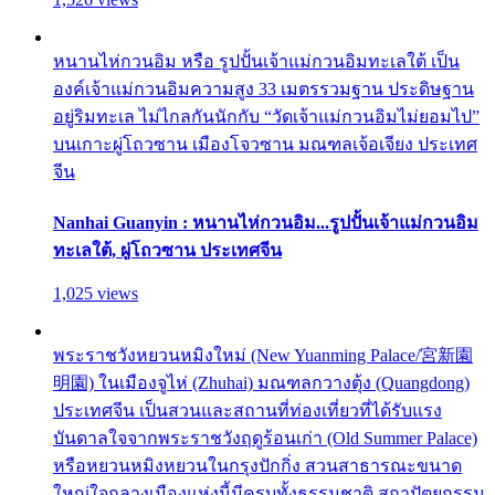
หนานไห่กวนอิม หรือ รูปปั้นเจ้าแม่กวนอิมทะเลใต้ เป็น
องค์เจ้าแม่กวนอิมความสูง 33 เมตรรวมฐาน ประดิษฐาน
อยู่ริมทะเล ไม่ไกลกันนักกับ “วัดเจ้าแม่กวนอิมไม่ยอมไป”
บนเกาะผู่โถวซาน เมืองโจวซาน มณฑลเจ้อเจียง ประเทศ
จีน
Nanhai Guanyin : หนานไห่กวนอิม...รูปปั้นเจ้าแม่กวนอิม
ทะเลใต้, ผู่โถวซาน ประเทศจีน
1,025 views
พระราชวังหยวนหมิงใหม่ (New Yuanming Palace/宮新園
明園) ในเมืองจูไห่ (Zhuhai) มณฑลกวางตุ้ง (Quangdong)
ประเทศจีน เป็นสวนและสถานที่ท่องเที่ยวที่ได้รับแรง
บันดาลใจจากพระราชวังฤดูร้อนเก่า (Old Summer Palace)
หรือหยวนหมิงหยวนในกรุงปักกิ่ง สวนสาธารณะขนาด
ใหญ่ใจกลางเมืองแห่งนี้มีครบทั้งธรรมชาติ สถาปัตยกรรม