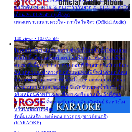
ขอรักคืน 24. 01:19:56 คนเรารักกันยาก 25. 01:23:06 หัวใจ
เถื่อน 26. 01:26:45 อยู่เพื่อลูก
เพลงเพราะเสนาะดวงใจ - ดาวใจ ไพจิตร (Official Audio)
140 views • 10.07.2569
ไม่เคยรักใครแน่หรือ อยากเชื่อถือก็ไม่กล้า ติ๋มใช่คนสวย
ตรึงใจ ติ๋มใช่งามซึ้งตรึงตรา พี่หรือจะมาหมายร่วมชีวี ก็
คนเขาลืออื้อฉาว ว่าสาวๆรุมตอมพี่ ติ๋มอยากรับรักเหมือน
กัน แต่หวั่นจะช้ำดวงฤดี กลัวแฟนของพี่ชี้หน้าด่าทอ ก็คน
ชื่อต๋อยต้อยตุ้มตุ๋ยต่าย พี่ยังลืมได้ง่ายๆเลยหนอ แค่ตัวเรา
สาวบ้านนา แสนจะซอมซ่อ ขืนรักขืนรอคงช้ำสักวัน ถ้า
จริงเหมือนคำพร่ำเฉลย พี่อย่าเฉยรีบมาหมั้น ถ้าพี่สู่ขอ
ตามธรรมเนียม ติ๋มจะเตรียมรับเกลียวสัมพันธ์ ผิดหวังไม่
หวั่นขอยอมได้เคียง
รักติ๋มแน่หรือ - หงษ์ทอง ดาวอุดร (ซาวด์ดนตรี)
(KARAOKE)