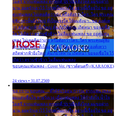
ไมตรี จากแฟนเพลง ทุกทุกที่ ปราณีหลั่งไหล ผมขอฝาก
นาม ยอดรักเอาไว้ โปรดเป็นแรงใจ อย่างนี้เรื่อยไป ขอ อยู่
คู่แฟนเพลง ไม่เคยคิดว่าเก่ง หรือดังกว่าใคร..ใคร พระคุณ
ผู้ฟัง เท่านั้นยิ่งใหญ่ ที่เป็นแรงใจ ให้ผมดังมา.. ขอ องค์เท
วา สถิตฟากฟ้ายิ่งใหญ่ คุ้มภัยให้ท่าน เถิดหนา ขอจงเชื่อ
ใจ ไว้เถิดว่า ตราบชั่วชีวา ไม่ลืมแฟนเพลง ขอ อยู่คู่แฟน
เพลง ไม่เคยคิดว่าเก่ง หรือดังกว่าใคร..ใคร พระคุณผู้ฟัง
เท่านั้นยิ่งใหญ่ ที่เป็นแรงใจ ให้ผมดังมา.. ขอ องค์เทวา
สถิตฟากฟ้ายิ่งใหญ่ คุ้มภัยให้ท่าน เถิดหนา ขอจงเชื่อใจ ไว้
เถิดว่า ตราบชั่วชีวา ไม่ลืมแฟนเพลง
ขอบคุณแฟนเพลง - Cover Ver. (ซาวด์ดนตรี) (KARAOKE)
24 views • 31.07.2569
ขอ กราบ ขอบคุณ.... ที่ได้รับไออุ่น การุณ จากแฟน เพลง
ผมแสนชื่นใจ หายวังเวง เมื่อแฟนเพลง ให้กำลังใจ น้ำใจ
ไมตรี จากแฟนเพลง ทุกทุกที่ ปราณีหลั่งไหล ผมขอฝาก
นาม ยอดรักเอาไว้ โปรดเป็นแรงใจ อย่างนี้เรื่อยไป ขอ อยู่