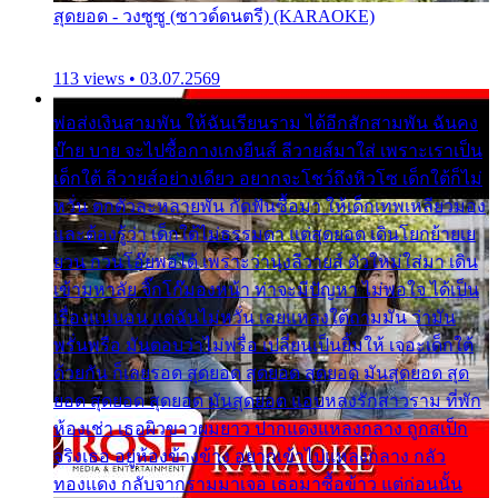
สุดยอด - วงซูซู (ซาวด์ดนตรี) (KARAOKE)
113 views • 03.07.2569
พ่อส่งเงินสามพัน ให้ฉันเรียนราม ได้อีกสักสามพัน ฉันคง
บ๊าย บาย จะไปซื้อกางเกงยีนส์ ลีวายส์มาใส่ เพราะเราเป็น
เด็กใต้ ลีวายส์อย่างเดียว อยากจะโชว์ถึงหิวโซ เด็กใต้ก็ไม่
หวั่น ตกตัวละหลายพัน กัดฟันซื้อมา ให้เด็กเทพเหลียวมอง
และต้องรู้ว่า เด็กใต้ไม่ธรรมดา แต่สุดยอด เดินโยกย้ายเย
ยวน กวนโอ๊ยพอได้ เพราะว่านุ่งลีวายส์ ตัวใหม่ใส่มา เดิน
เข้ามหาลัย จิ๊กโก๊มองหน้า ท่าจะมีปัญหา ไม่พอใจ ได้เป็น
เรื่องแน่นอน แต่ฉันไม่หวั่น เลยแหลงใต้ถามมัน ว่ามัน
พรั่นพรือ มันตอบว่าไม่พรื่อ เปลี่ยนเป็นยิ้มให้ เจอะเด็กใต้
ด้วยกัน ก็เลยรอด สุดยอด สุดยอด สุดยอด มันสุดยอด สุด
ยอด สุดยอด สุดยอด มันสุดยอด แอบหลงรักสาวราม ที่พัก
ห้องเช่า เธอผิวขาวผมยาว ปากแดงแหลงกลาง ถูกสเป็ก
จริงเธอ อยู่ห้องข้างข้าง อยากเข้าไปแหลงกลาง กลัว
ทองแดง กลับจากรามมาเจอ เธอมาซื้อข้าว แต่ก่อนนั้น