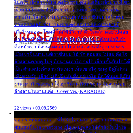
ในครัว เจ้าสาว ก็มัวแต่งตัว สวยเด่น นั่งเคียงเจ้าบ่าว ที่เขา
เฝ้าคอย ใจเต้น หัวใจของเรา ลำเค็ญ ใครจะมองเห็น
ความใน ใจ เศร้า มันร้าวระบม ต้องมาขื่นขม เศร้าตรม
ท่ามความสุขี ช่วยงานเขาแต่ง แต่เรา แล้งมาหลายปี
เมื่อไรหนอจะ โชคดี ได้มีพิธีวิวาห์ หัวใจหล้า คอยไปคอย
มา คือหน้าที่เก่า หัวใจหล้า คอยไปคอยมา คือหน้าที่เก่า
คือหยังเขา มีงานแต่งแล้ว ไปล้างแต่จาน ดั่งถูกประหาร
เมื่อเขาชื่นบาน แต่เราขื่นขม โอ้ รัก ลอยลม ไม่สม ดัง ใจ
ล้างจานคอยคู่ ไม่รู้ อีกนานเท่าใด จะได้ เลื่อนขั้นบันได ได้
เป็น ตำแหน่งเจ้าสาว มันเหงา เห็นเขามีคู่ ซมดู มีคู่ก็ม่วน
เข้าพาขวัญ เสียงโห่ตึงตึง มันซึ้ง อยู่แก่ใจ มื้อใด๋หนอ สิเป็น
งานเฮา มัวซอยเขา ใจเฮาซิด้าน มันทรมาน จับจาน เอย…
ล้างจานในงานแต่ง - Cover Ver. (KARAOKE)
22 views • 03.08.2569
ขอ กราบ ขอบคุณ.... ที่ได้รับไออุ่น การุณ จากแฟน เพลง
ผมแสนชื่นใจ หายวังเวง เมื่อแฟนเพลง ให้กำลังใจ น้ำใจ