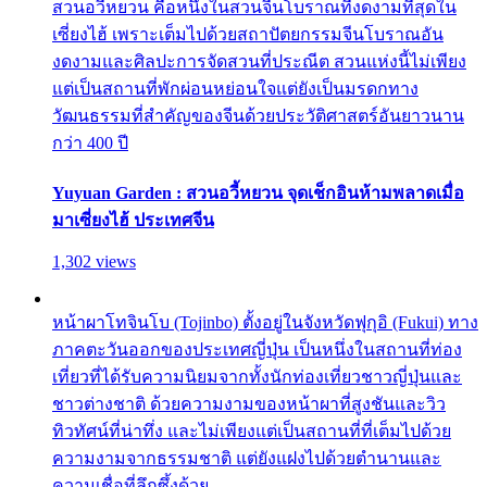
สวนอวี้หยวน คือหนึ่งในสวนจีนโบราณที่งดงามที่สุดใน
เซี่ยงไฮ้ เพราะเต็มไปด้วยสถาปัตยกรรมจีนโบราณอัน
งดงามและศิลปะการจัดสวนที่ประณีต สวนแห่งนี้ไม่เพียง
แต่เป็นสถานที่พักผ่อนหย่อนใจแต่ยังเป็นมรดกทาง
วัฒนธรรมที่สำคัญของจีนด้วยประวัติศาสตร์อันยาวนาน
กว่า 400 ปี
Yuyuan Garden : สวนอวี้หยวน จุดเช็กอินห้ามพลาดเมื่อ
มาเซี่ยงไฮ้ ประเทศจีน
1,302 views
หน้าผาโทจินโบ (Tojinbo) ตั้งอยู่ในจังหวัดฟุกุอิ (Fukui) ทาง
ภาคตะวันออกของประเทศญี่ปุ่น เป็นหนึ่งในสถานที่ท่อง
เที่ยวที่ได้รับความนิยมจากทั้งนักท่องเที่ยวชาวญี่ปุ่นและ
ชาวต่างชาติ ด้วยความงามของหน้าผาที่สูงชันและวิว
ทิวทัศน์ที่น่าทึ่ง และไม่เพียงแต่เป็นสถานที่ที่เต็มไปด้วย
ความงามจากธรรมชาติ แต่ยังแฝงไปด้วยตำนานและ
ความเชื่อที่ลึกซึ้งด้วย