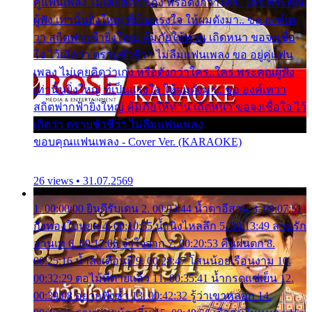
คู่แฟนเพลง ไม่เคยคิดว่าเก่ง หรือดังกว่าใคร..ใคร พระคุณ
ผู้ฟัง เท่านั้นยิ่งใหญ่ ที่เป็นแรงใจ ให้ผมดังมา.. ขอ องค์เท
วา สถิตฟากฟ้ายิ่งใหญ่ คุ้มภัยให้ท่าน เถิดหนา ขอจงเชื่อ
ใจ ไว้เถิดว่า ตราบชั่วชีวา ไม่ลืมแฟนเพลง ขอ อยู่คู่แฟน
เพลง ไม่เคยคิดว่าเก่ง หรือดังกว่าใคร..ใคร พระคุณผู้ฟัง
เท่านั้นยิ่งใหญ่ ที่เป็นแรงใจ ให้ผมดังมา.. ขอ องค์เทวา
สถิตฟากฟ้ายิ่งใหญ่ คุ้มภัยให้ท่าน เถิดหนา ขอจงเชื่อใจ ไว้
เถิดว่า ตราบชั่วชีวา ไม่ลืมแฟนเพลง
ขอบคุณแฟนเพลง - Cover Ver. (KARAOKE)
26 views • 31.07.2569
1. 00:00:00 ยินดีรับเดน 2. 00:03:44 น้ำตาอีสาน 3. 00:07:51
กิ่งทองใบหยก 4. 00:10:35 น้ำนิ่งไหลลึก 5. 00:13:49 ลานรัก
ลานเท 6. 00:17:06 จำใจจาก 7. 00:20:53 คืนฝนตก 8.
00:25:16 น้ำลงเดือนยี่ 9. 00:28:47 โสนน้อยเรือนงาม 10.
00:32:29 ตอไม้ที่ตายแล้ว 11. 00:35:41 น้ำกรดแช่เย็น 12.
00:39:08 อยากฟังซ้ำ 13. 00:42:32 รู้ว่าเขาหลอก 14.