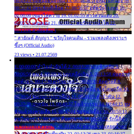
00:45:25 รอหน่อยน้องติ๋ม 15. 00:48:56 เรือล่มในหนอง 16.
00:51:43 บัตรเชิญสีเลือด 17. 00:56:07 อดีตรักโรงทอ 18.
01:00:00 เขมรไล่ควาย 19. 01:02:55 สาวสวนแตง 20.
01:05:51 แอบมอง 21. 01:09:27 พบรักปากน้ำโพ 22.
01:13:06 สายัณห์เมา
" สายัณห์ สัญญา " ขวัญใจคนเดิม - รวมเพลงดังเพราะๆ
ซึ้งๆ (Official Audio)
23 views • 21.07.2569
1. 00:00:00 ทำไมทำฉันได้ 2. 00:03:20 นางฟ้าสลัม 3.
00:06:50 คน 4. 00:10:36 บุญเหลือเกิน 5. 00:13:58 ฝนหยาด
สุดท้าย 6. 00:17:30 ยาใจยาจก 7. 00:20:30 คิดดูให้ดี 8.
00:24:21 ลบรอยแผลรัก 9. 00:27:35 เหมือนใจโดนกรีด 10.
00:30:54 ขบวนการเปาเปียว 11. 00:34:05 คำรำพัน 12.
00:37:20 ปาหนัน 13. 00:40:37 ใจเจ้ากรรม 14. 00:44:15 จูบ
ฉันแล้วจงตายเสีย 15. 00:47:24 ขอสูมาเต๊อะ 16. 00:51:11
คนใจมาร 17. 00:54:50 คืนทรมาน 18. 00:58:25 รักนี้สีดำ
19. 01:01:44 ส่วนเกิน 20. 01:05:42 หยาดน้ำฝนหยดน้ำตา
21. 01:09:13 เหลือเพียงฝัน 22. 01:13:26 เขา 23. 01:16:37