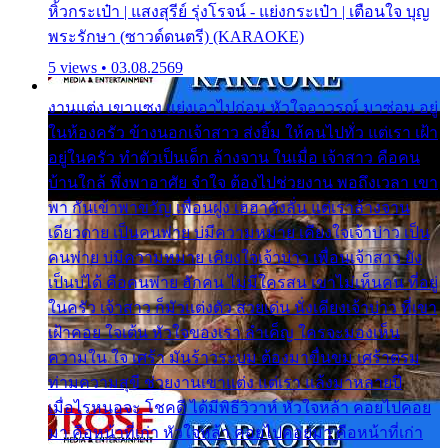
หิ้วกระเป๋า | แสงสุรีย์ รุ่งโรจน์ - แย่งกระเป๋า | เตือนใจ บุญ
พระรักษา (ซาวด์ดนตรี) (KARAOKE)
5 views • 03.08.2569
งานแต่ง เขาแซง แย่งเอาไปก่อน หัวใจอาวรณ์ มาซ่อน อยู่
ในห้องครัว ข้างนอกเจ้าสาว ส่งยิ้ม ให้คนไปทั่ว แต่เรา เฝ้า
อยู่ในครัว ทำตัวเป็นเด็ก ล้างจาน ในเมื่อ เจ้าสาว คือคน
บ้านใกล้ พึ่งพาอาศัย จำใจ ต้องไปช่วยงาน พอถึงเวลา เขา
พา กันเข้าพาขวัญ เพื่อนฝูง เฮฮาดังลั่น แต่เราล้างจาน
เดียวดาย เป็นคนพ่าย บ่มีความหมาย เคียงใจเจ้าบ่าว เป็น
คนพ่าย บ่มีความหมาย เคียงใจเจ้าบ่าว เพื่อนเจ้าสาว ยัง
เป็นบ่ได้ คือคนพ่าย ฮักคน ไม่มีใครสน เขาไม่เห็นคน ที่อยู่
ในครัว เจ้าสาว ก็มัวแต่งตัว สวยเด่น นั่งเคียงเจ้าบ่าว ที่เขา
เฝ้าคอย ใจเต้น หัวใจของเรา ลำเค็ญ ใครจะมองเห็น
ความใน ใจ เศร้า มันร้าวระบม ต้องมาขื่นขม เศร้าตรม
ท่ามความสุขี ช่วยงานเขาแต่ง แต่เรา แล้งมาหลายปี
เมื่อไรหนอจะ โชคดี ได้มีพิธีวิวาห์ หัวใจหล้า คอยไปคอย
มา คือหน้าที่เก่า หัวใจหล้า คอยไปคอยมา คือหน้าที่เก่า