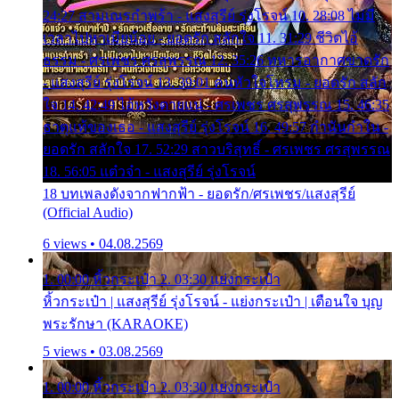
24:27 สามเณรกำพร้า - แสงสุรีย์ รุ่งโรจน์ 10. 28:08 ไม่มี
เวลาไปหาเมียน้อย - ยอดรัก สลักใจ 11. 31:29 ชีวิตไอ้
ธรรม - ศรเพชร ศรสุพรรณ 12. 35:26 ทหารอากาศขาดรัก
- แสงสุรีย์ รุ่งโรจน์ 13. 39:01 คนหัวใจโทรม - ยอดรัก สลัก
ใจ 14. 42:49 ไอ้หวังตายแน่ - ศรเพชร ศรสุพรรณ 15. 46:35
ธาตุแท้ของเธอ - แสงสุรีย์ รุ่งโรจน์ 16. 49:57 กำนันกำใน -
ยอดรัก สลักใจ 17. 52:29 สาวบริสุทธิ์ - ศรเพชร ศรสุพรรณ
18. 56:05 แต๋วจ๋า - แสงสุรีย์ รุ่งโรจน์
18 บทเพลงดังจากฟากฟ้า - ยอดรัก/ศรเพชร/แสงสุรีย์
(Official Audio)
6 views • 04.08.2569
1. 00:00 หิ้วกระเป๋า 2. 03:30 แย่งกระเป๋า
หิ้วกระเป๋า | แสงสุรีย์ รุ่งโรจน์ - แย่งกระเป๋า | เตือนใจ บุญ
พระรักษา (KARAOKE)
5 views • 03.08.2569
1. 00:00 หิ้วกระเป๋า 2. 03:30 แย่งกระเป๋า