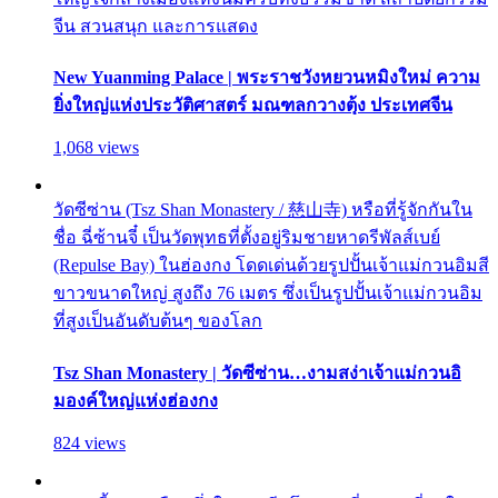
จีน สวนสนุก และการแสดง
New Yuanming Palace | พระราชวังหยวนหมิงใหม่ ความ
ยิ่งใหญ่แห่งประวัติศาสตร์ มณฑลกวางตุ้ง ประเทศจีน
1,068 views
วัดซีซ่าน (Tsz Shan Monastery / 慈山寺) หรือที่รู้จักกันใน
ชื่อ ฉี่ซ้านจี๋ เป็นวัดพุทธที่ตั้งอยู่ริมชายหาดรีพัลส์เบย์
(Repulse Bay) ในฮ่องกง โดดเด่นด้วยรูปปั้นเจ้าแม่กวนอิมสี
ขาวขนาดใหญ่ สูงถึง 76 เมตร ซึ่งเป็นรูปปั้นเจ้าแม่กวนอิม
ที่สูงเป็นอันดับต้นๆ ของโลก
Tsz Shan Monastery | วัดซีซ่าน…งามสง่าเจ้าแม่กวนอิ
มองค์ใหญ่แห่งฮ่องกง
824 views