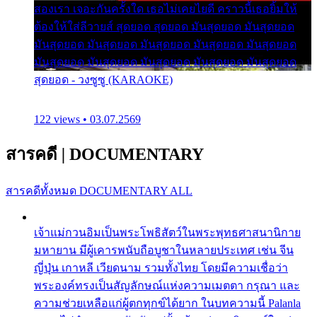
สองเรา เจอะกันครั้งใด เธอไม่เคยไยดี คราวนี้เธอยิ้มให้
ต้องให้ใส่ลีวายส์ สุดยอด สุดยอด มันสุดยอด มันสุดยอด
มันสุดยอด มันสุดยอด มันสุดยอด มันสุดยอด มันสุดยอด
มันสุดยอด มันสุดยอด มันสุดยอด มันสุดยอด มันสุดยอด
สุดยอด - วงซูซู (KARAOKE)
122 views • 03.07.2569
สารคดี
|
DOCUMENTARY
สารคดีทั้งหมด
DOCUMENTARY ALL
เจ้าแม่กวนอิมเป็นพระโพธิสัตว์ในพระพุทธศาสนานิกาย
มหายาน มีผู้เคารพนับถือบูชาในหลายประเทศ เช่น จีน
ญี่ปุ่น เกาหลี เวียดนาม รวมทั้งไทย โดยมีความเชื่อว่า
พระองค์ทรงเป็นสัญลักษณ์แห่งความเมตตา กรุณา และ
ความช่วยเหลือแก่ผู้ตกทุกข์ได้ยาก ในบทความนี้ Palanla