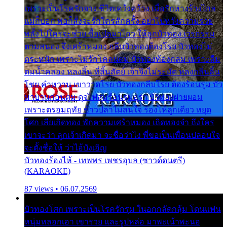
เพราะเป็นโรครักจาง ชีวิตเคว้งคว้าง เมื่อรักห่างร้างไกล
แม่ก็บอก พ่อก็สั่งจะรักใครสักครั้ง อย่าไปหวังความรวย
พลั้งไปใครจะช่วย ซื้อเปลมาไกว ให้ลูกบัวทอง เวรกรรม
ตามสนอง จึงเศร้าหมอง กลีบบัวทองต้องโรย บัวทองไม่
ตระหนัก เพราะไม่รักโคลนตม บัวทองท้องกลม เพราะลืม
ตมน้ำคลอง หลงลิ้น ที่สิ้นสัตย์ เจ้าจึงไม่ระมัด หลงกลิ่นลิ้น
โชย คำหวาน เขาวาดโรย บัวทองกลีบโรย ต้องร้อนรุม บัว
มาบานก่อนตูม ดุจไฟสุมร้อนรุมอุรา บัวทองผ่ายผอม
เพราะตรอมฤทัย ข้าวปลาไม่สนใจ ร้องไห้ลูกเดียว หยุด
โศก เสียเถิดทอง พักความเศร้าหมอง เถิดทองจ๋า ถึงใคร
เขาจะว่า ลูกเจ้าเกิดมา จะชื่อว่าไง พี่ขอเป็นเพื่อนปลอบใจ
จะตั้งชื่อให้ ว่าไอ้บังเอิญ
บัวทองร้องไห้ - เทพพร เพชรอุบล (ซาวด์ดนตรี)
(KARAOKE)
87 views • 06.07.2569
บัวทองโศก เพราะเป็นโรครักรุม ในอกกลัดกลุ้ม โดนแฟน
หนุ่มหลอกเอา เขารวย และรูปหล่อ มาพะเน้าพะนอ