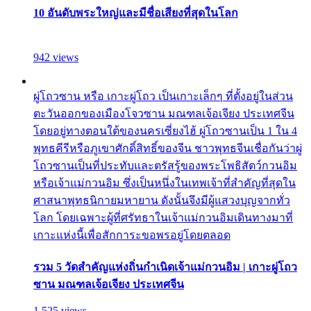
10 อันดับพระใหญ่และมีชื่อเสียงที่สุดในโลก
942 views
ผู่โถวซาน หรือ เกาะผู่โถว เป็นเกาะเล็กๆ ที่ตั้งอยู่ในส่วน
ตะวันออกของเมืองโจวซาน มณฑลเจ้อเจียง ประเทศจีน
โดยอยู่ทางตอนใต้ของนครเซี่ยงไฮ้ ผู่โถวซานเป็น 1 ใน 4
พุทธคีรีหรือภูเขาศักดิ์สิทธิ์ของจีน ชาวพุทธจีนเชื่อกันว่าผู่
โถวซานเป็นที่ประทับและตรัสรู้ของพระโพธิสัตว์กวนอิม
หรือเจ้าแม่กวนอิม ซึ่งเป็นหนึ่งในเทพเจ้าที่สำคัญที่สุดใน
ศาสนาพุทธนิกายมหายาน ดังนั้นจึงมีผู้แสวงบุญจากทั่ว
โลก โดยเฉพาะผู้ที่ศรัทธาในเจ้าแม่กวนอิมเดินทางมาที่
เกาะแห่งนี้เพื่อสักการะขอพรอยู่โดยตลอด
รวม 5 วัดสำคัญแห่งถิ่นกำเนิดเจ้าแม่กวนอิม | เกาะผู่โถว
ซาน มณฑลเจ้อเจียง ประเทศจีน
1,525 views