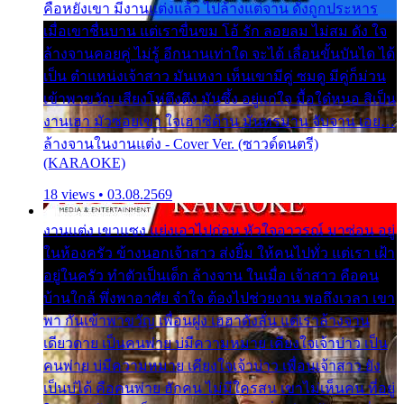
คือหยังเขา มีงานแต่งแล้ว ไปล้างแต่จาน ดั่งถูกประหาร
เมื่อเขาชื่นบาน แต่เราขื่นขม โอ้ รัก ลอยลม ไม่สม ดัง ใจ
ล้างจานคอยคู่ ไม่รู้ อีกนานเท่าใด จะได้ เลื่อนขั้นบันได ได้
เป็น ตำแหน่งเจ้าสาว มันเหงา เห็นเขามีคู่ ซมดู มีคู่ก็ม่วน
เข้าพาขวัญ เสียงโห่ตึงตึง มันซึ้ง อยู่แก่ใจ มื้อใด๋หนอ สิเป็น
งานเฮา มัวซอยเขา ใจเฮาซิด้าน มันทรมาน จับจาน เอย…
ล้างจานในงานแต่ง - Cover Ver. (ซาวด์ดนตรี)
(KARAOKE)
18 views • 03.08.2569
งานแต่ง เขาแซง แย่งเอาไปก่อน หัวใจอาวรณ์ มาซ่อน อยู่
ในห้องครัว ข้างนอกเจ้าสาว ส่งยิ้ม ให้คนไปทั่ว แต่เรา เฝ้า
อยู่ในครัว ทำตัวเป็นเด็ก ล้างจาน ในเมื่อ เจ้าสาว คือคน
บ้านใกล้ พึ่งพาอาศัย จำใจ ต้องไปช่วยงาน พอถึงเวลา เขา
พา กันเข้าพาขวัญ เพื่อนฝูง เฮฮาดังลั่น แต่เราล้างจาน
เดียวดาย เป็นคนพ่าย บ่มีความหมาย เคียงใจเจ้าบ่าว เป็น
คนพ่าย บ่มีความหมาย เคียงใจเจ้าบ่าว เพื่อนเจ้าสาว ยัง
เป็นบ่ได้ คือคนพ่าย ฮักคน ไม่มีใครสน เขาไม่เห็นคน ที่อยู่