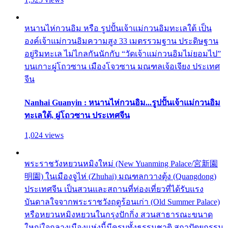
หนานไห่กวนอิม หรือ รูปปั้นเจ้าแม่กวนอิมทะเลใต้ เป็น
องค์เจ้าแม่กวนอิมความสูง 33 เมตรรวมฐาน ประดิษฐาน
อยู่ริมทะเล ไม่ไกลกันนักกับ “วัดเจ้าแม่กวนอิมไม่ยอมไป”
บนเกาะผู่โถวซาน เมืองโจวซาน มณฑลเจ้อเจียง ประเทศ
จีน
Nanhai Guanyin : หนานไห่กวนอิม...รูปปั้นเจ้าแม่กวนอิม
ทะเลใต้, ผู่โถวซาน ประเทศจีน
1,024 views
พระราชวังหยวนหมิงใหม่ (New Yuanming Palace/宮新園
明園) ในเมืองจูไห่ (Zhuhai) มณฑลกวางตุ้ง (Quangdong)
ประเทศจีน เป็นสวนและสถานที่ท่องเที่ยวที่ได้รับแรง
บันดาลใจจากพระราชวังฤดูร้อนเก่า (Old Summer Palace)
หรือหยวนหมิงหยวนในกรุงปักกิ่ง สวนสาธารณะขนาด
ใหญ่ใจกลางเมืองแห่งนี้มีครบทั้งธรรมชาติ สถาปัตยกรรม