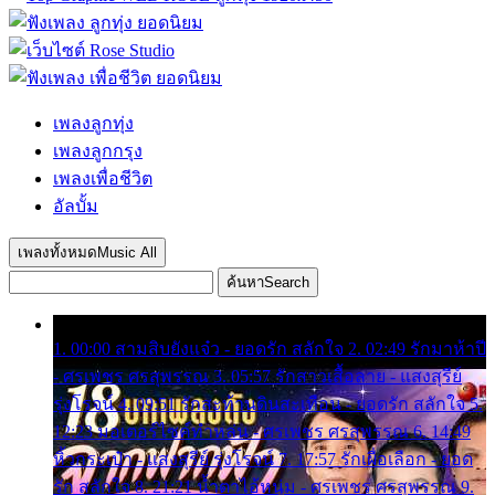
เพลงลูกทุ่ง
เพลงลูกกรุง
เพลงเพื่อชีวิต
อัลบั้ม
เพลงทั้งหมด
Music All
ค้นหา
Search
1. 00:00 สามสิบยังแจ๋ว - ยอดรัก สลักใจ 2. 02:49 รักมาห้าปี
- ศรเพชร ศรสุพรรณ 3. 05:57 รักสาวเสื้อลาย - แสงสุรีย์
รุ่งโรจน์ 4. 09:51 รักสะท้านดินสะเทือน - ยอดรัก สลักใจ 5.
12:23 มอเตอร์ไซค์ทำหล่น - ศรเพชร ศรสุพรรณ 6. 14:49
หิ้วกระเป๋า - แสงสุรีย์ รุ่งโรจน์ 7. 17:57 รักเผื่อเลือก - ยอด
รัก สลักใจ 8. 21:21 น้ำตาไอ้หนุ่ม - ศรเพชร ศรสุพรรณ 9.