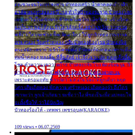
ออเซาะจนใจเบา สงสาร บัวทองเศร้า น้ำตาคลอเบ้า เฝ้า
อาลัย หนุ่มรูปหล่อหนีไกล หัวใจบัวทองระรวย บัวทองโศก
เพราะเป็นโรครักจาง ชีวิตเคว้งคว้าง เมื่อรักห่างร้างไกล
แม่ก็บอก พ่อก็สั่งจะรักใครสักครั้ง อย่าไปหวังความรวย
พลั้งไปใครจะช่วย ซื้อเปลมาไกว ให้ลูกบัวทอง เวรกรรม
ตามสนอง จึงเศร้าหมอง กลีบบัวทองต้องโรย บัวทองไม่
ตระหนัก เพราะไม่รักโคลนตม บัวทองท้องกลม เพราะลืม
ตมน้ำคลอง หลงลิ้น ที่สิ้นสัตย์ เจ้าจึงไม่ระมัด หลงกลิ่นลิ้น
โชย คำหวาน เขาวาดโรย บัวทองกลีบโรย ต้องร้อนรุม บัว
มาบานก่อนตูม ดุจไฟสุมร้อนรุมอุรา บัวทองผ่ายผอม
เพราะตรอมฤทัย ข้าวปลาไม่สนใจ ร้องไห้ลูกเดียว หยุด
โศก เสียเถิดทอง พักความเศร้าหมอง เถิดทองจ๋า ถึงใคร
เขาจะว่า ลูกเจ้าเกิดมา จะชื่อว่าไง พี่ขอเป็นเพื่อนปลอบใจ
จะตั้งชื่อให้ ว่าไอ้บังเอิญ
บัวทองร้องไห้ - เทพพร เพชรอุบล(KARAOKE)
109 views • 06.07.2569