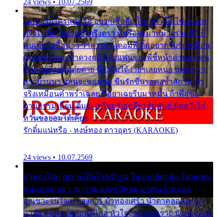
24 views • 10.07.2569
ไม่เคยรักใครแน่หรือ อยากเชื่อถือก็ไม่กล้า ติ๋มใช่คนสวย
ตรึงใจ ติ๋มใช่งามซึ้งตรึงตรา พี่หรือจะมาหมายร่วมชีวี ก็
คนเขาลืออื้อฉาว ว่าสาวๆรุมตอมพี่ ติ๋มอยากรับรักเหมือน
กัน แต่หวั่นจะช้ำดวงฤดี กลัวแฟนของพี่ชี้หน้าด่าทอ ก็คน
ชื่อต๋อยต้อยตุ้มตุ๋ยต่าย พี่ยังลืมได้ง่ายๆเลยหนอ แค่ตัวเรา
สาวบ้านนา แสนจะซอมซ่อ ขืนรักขืนรอคงช้ำสักวัน ถ้า
จริงเหมือนคำพร่ำเฉลย พี่อย่าเฉยรีบมาหมั้น ถ้าพี่สู่ขอ
ตามธรรมเนียม ติ๋มจะเตรียมรับเกลียวสัมพันธ์ ผิดหวังไม่
หวั่นขอยอมได้เคียง
รักติ๋มแน่หรือ - หงษ์ทอง ดาวอุดร (KARAOKE)
24 views • 10.07.2569
บัวทองโศก เพราะเป็นโรครักรุม ในอกกลัดกลุ้ม โดนแฟน
หนุ่มหลอกเอา เขารวย และรูปหล่อ มาพะเน้าพะนอ
ออเซาะจนใจเบา สงสาร บัวทองเศร้า น้ำตาคลอเบ้า เฝ้า
อาลัย หนุ่มรูปหล่อหนีไกล หัวใจบัวทองระรวย บัวทองโศก