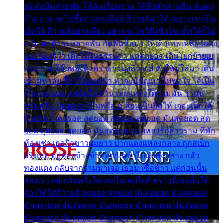
พ่อส่งเงินสามพัน ให้ฉันเรียนราม ได้อีกสักสามพัน ฉันคง
บ๊าย บาย จะไปซื้อกางเกงยีนส์ ลีวายส์มาใส่ เพราะเราเป็น
เด็กใต้ ลีวายส์อย่างเดียว อยากจะโชว์ถึงหิวโซ เด็กใต้ก็ไม่
หวั่น ตกตัวละหลายพัน กัดฟันซื้อมา ให้เด็กเทพเหลียวมอง
และต้องรู้ว่า เด็กใต้ไม่ธรรมดา แต่สุดยอด เดินโยกย้ายเย
ยวน กวนโอ๊ยพอได้ เพราะว่านุ่งลีวายส์ ตัวใหม่ใส่มา เดิน
เข้ามหาลัย จิ๊กโก๊มองหน้า ท่าจะมีปัญหา ไม่พอใจ ได้เป็น
เรื่องแน่นอน แต่ฉันไม่หวั่น เลยแหลงใต้ถามมัน ว่ามัน
พรั่นพรือ มันตอบว่าไม่พรื่อ เปลี่ยนเป็นยิ้มให้ เจอะเด็กใต้
ด้วยกัน ก็เลยรอด สุดยอด สุดยอด สุดยอด มันสุดยอด สุด
ยอด สุดยอด สุดยอด มันสุดยอด แอบหลงรักสาวราม ที่พัก
ห้องเช่า เธอผิวขาวผมยาว ปากแดงแหลงกลาง ถูกสเป็ก
จริงเธอ อยู่ห้องข้างข้าง อยากเข้าไปแหลงกลาง กลัว
ทองแดง กลับจากรามมาเจอ เธอมาซื้อข้าว แต่ก่อนนั้น
สองเรา เจอะกันครั้งใด เธอไม่เคยไยดี คราวนี้เธอยิ้มให้
ต้องให้ใส่ลีวายส์ สุดยอด สุดยอด มันสุดยอด มันสุดยอด
มันสุดยอด มันสุดยอด มันสุดยอด มันสุดยอด มันสุดยอด
มันสุดยอด มันสุดยอด มันสุดยอด มันสุดยอด มันสุดยอด