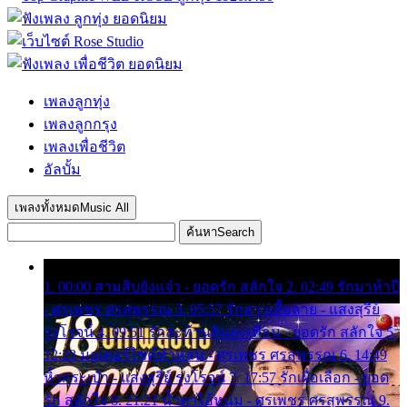
เพลงลูกทุ่ง
เพลงลูกกรุง
เพลงเพื่อชีวิต
อัลบั้ม
เพลงทั้งหมด
Music All
ค้นหา
Search
1. 00:00 สามสิบยังแจ๋ว - ยอดรัก สลักใจ 2. 02:49 รักมาห้าปี
- ศรเพชร ศรสุพรรณ 3. 05:57 รักสาวเสื้อลาย - แสงสุรีย์
รุ่งโรจน์ 4. 09:51 รักสะท้านดินสะเทือน - ยอดรัก สลักใจ 5.
12:23 มอเตอร์ไซค์ทำหล่น - ศรเพชร ศรสุพรรณ 6. 14:49
หิ้วกระเป๋า - แสงสุรีย์ รุ่งโรจน์ 7. 17:57 รักเผื่อเลือก - ยอด
รัก สลักใจ 8. 21:21 น้ำตาไอ้หนุ่ม - ศรเพชร ศรสุพรรณ 9.