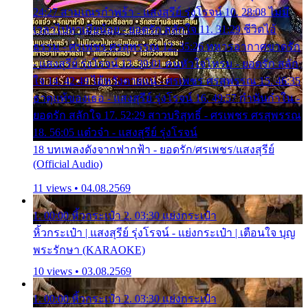
24:27 สามเณรกำพร้า - แสงสุรีย์ รุ่งโรจน์ 10. 28:08 ไม่มี
เวลาไปหาเมียน้อย - ยอดรัก สลักใจ 11. 31:29 ชีวิตไอ้
ธรรม - ศรเพชร ศรสุพรรณ 12. 35:26 ทหารอากาศขาดรัก
- แสงสุรีย์ รุ่งโรจน์ 13. 39:01 คนหัวใจโทรม - ยอดรัก สลัก
ใจ 14. 42:49 ไอ้หวังตายแน่ - ศรเพชร ศรสุพรรณ 15. 46:35
ธาตุแท้ของเธอ - แสงสุรีย์ รุ่งโรจน์ 16. 49:57 กำนันกำใน -
ยอดรัก สลักใจ 17. 52:29 สาวบริสุทธิ์ - ศรเพชร ศรสุพรรณ
18. 56:05 แต๋วจ๋า - แสงสุรีย์ รุ่งโรจน์
18 บทเพลงดังจากฟากฟ้า - ยอดรัก/ศรเพชร/แสงสุรีย์
(Official Audio)
11 views • 04.08.2569
1. 00:00 หิ้วกระเป๋า 2. 03:30 แย่งกระเป๋า
หิ้วกระเป๋า | แสงสุรีย์ รุ่งโรจน์ - แย่งกระเป๋า | เตือนใจ บุญ
พระรักษา (KARAOKE)
10 views • 03.08.2569
1. 00:00 หิ้วกระเป๋า 2. 03:30 แย่งกระเป๋า