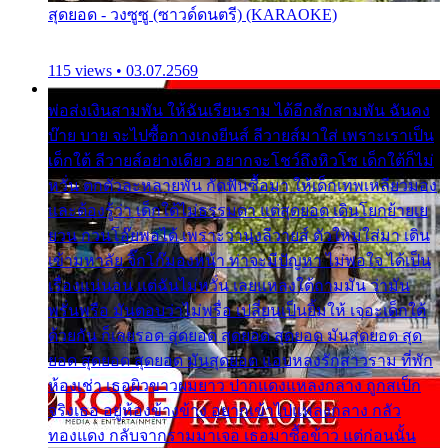
สุดยอด - วงซูซู (ซาวด์ดนตรี) (KARAOKE)
115 views • 03.07.2569
พ่อส่งเงินสามพัน ให้ฉันเรียนราม ได้อีกสักสามพัน ฉันคง
บ๊าย บาย จะไปซื้อกางเกงยีนส์ ลีวายส์มาใส่ เพราะเราเป็น
เด็กใต้ ลีวายส์อย่างเดียว อยากจะโชว์ถึงหิวโซ เด็กใต้ก็ไม่
หวั่น ตกตัวละหลายพัน กัดฟันซื้อมา ให้เด็กเทพเหลียวมอง
และต้องรู้ว่า เด็กใต้ไม่ธรรมดา แต่สุดยอด เดินโยกย้ายเย
ยวน กวนโอ๊ยพอได้ เพราะว่านุ่งลีวายส์ ตัวใหม่ใส่มา เดิน
เข้ามหาลัย จิ๊กโก๊มองหน้า ท่าจะมีปัญหา ไม่พอใจ ได้เป็น
เรื่องแน่นอน แต่ฉันไม่หวั่น เลยแหลงใต้ถามมัน ว่ามัน
พรั่นพรือ มันตอบว่าไม่พรื่อ เปลี่ยนเป็นยิ้มให้ เจอะเด็กใต้
ด้วยกัน ก็เลยรอด สุดยอด สุดยอด สุดยอด มันสุดยอด สุด
ยอด สุดยอด สุดยอด มันสุดยอด แอบหลงรักสาวราม ที่พัก
ห้องเช่า เธอผิวขาวผมยาว ปากแดงแหลงกลาง ถูกสเป็ก
จริงเธอ อยู่ห้องข้างข้าง อยากเข้าไปแหลงกลาง กลัว
ทองแดง กลับจากรามมาเจอ เธอมาซื้อข้าว แต่ก่อนนั้น