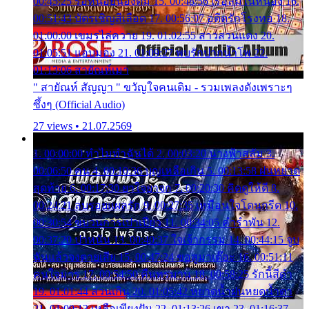
00:45:25 รอหน่อยน้องติ๋ม 15. 00:48:56 เรือล่มในหนอง 16.
00:51:43 บัตรเชิญสีเลือด 17. 00:56:07 อดีตรักโรงทอ 18.
01:00:00 เขมรไล่ควาย 19. 01:02:55 สาวสวนแตง 20.
01:05:51 แอบมอง 21. 01:09:27 พบรักปากน้ำโพ 22.
01:13:06 สายัณห์เมา
" สายัณห์ สัญญา " ขวัญใจคนเดิม - รวมเพลงดังเพราะๆ
ซึ้งๆ (Official Audio)
27 views • 21.07.2569
1. 00:00:00 ทำไมทำฉันได้ 2. 00:03:20 นางฟ้าสลัม 3.
00:06:50 คน 4. 00:10:36 บุญเหลือเกิน 5. 00:13:58 ฝนหยาด
สุดท้าย 6. 00:17:30 ยาใจยาจก 7. 00:20:30 คิดดูให้ดี 8.
00:24:21 ลบรอยแผลรัก 9. 00:27:35 เหมือนใจโดนกรีด 10.
00:30:54 ขบวนการเปาเปียว 11. 00:34:05 คำรำพัน 12.
00:37:20 ปาหนัน 13. 00:40:37 ใจเจ้ากรรม 14. 00:44:15 จูบ
ฉันแล้วจงตายเสีย 15. 00:47:24 ขอสูมาเต๊อะ 16. 00:51:11
คนใจมาร 17. 00:54:50 คืนทรมาน 18. 00:58:25 รักนี้สีดำ
19. 01:01:44 ส่วนเกิน 20. 01:05:42 หยาดน้ำฝนหยดน้ำตา
21. 01:09:13 เหลือเพียงฝัน 22. 01:13:26 เขา 23. 01:16:37