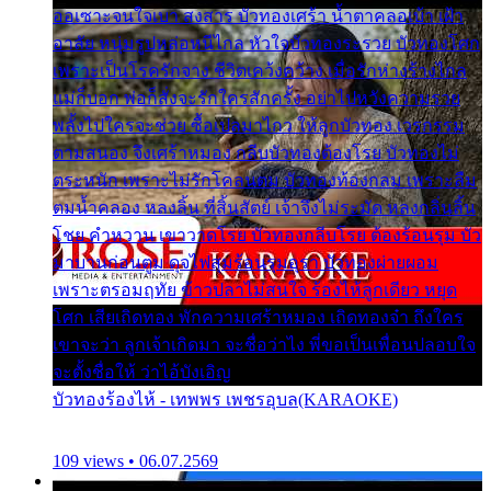
ออเซาะจนใจเบา สงสาร บัวทองเศร้า น้ำตาคลอเบ้า เฝ้า
อาลัย หนุ่มรูปหล่อหนีไกล หัวใจบัวทองระรวย บัวทองโศก
เพราะเป็นโรครักจาง ชีวิตเคว้งคว้าง เมื่อรักห่างร้างไกล
แม่ก็บอก พ่อก็สั่งจะรักใครสักครั้ง อย่าไปหวังความรวย
พลั้งไปใครจะช่วย ซื้อเปลมาไกว ให้ลูกบัวทอง เวรกรรม
ตามสนอง จึงเศร้าหมอง กลีบบัวทองต้องโรย บัวทองไม่
ตระหนัก เพราะไม่รักโคลนตม บัวทองท้องกลม เพราะลืม
ตมน้ำคลอง หลงลิ้น ที่สิ้นสัตย์ เจ้าจึงไม่ระมัด หลงกลิ่นลิ้น
โชย คำหวาน เขาวาดโรย บัวทองกลีบโรย ต้องร้อนรุม บัว
มาบานก่อนตูม ดุจไฟสุมร้อนรุมอุรา บัวทองผ่ายผอม
เพราะตรอมฤทัย ข้าวปลาไม่สนใจ ร้องไห้ลูกเดียว หยุด
โศก เสียเถิดทอง พักความเศร้าหมอง เถิดทองจ๋า ถึงใคร
เขาจะว่า ลูกเจ้าเกิดมา จะชื่อว่าไง พี่ขอเป็นเพื่อนปลอบใจ
จะตั้งชื่อให้ ว่าไอ้บังเอิญ
บัวทองร้องไห้ - เทพพร เพชรอุบล(KARAOKE)
109 views • 06.07.2569