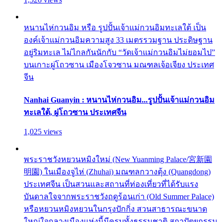
หนานไห่กวนอิม หรือ รูปปั้นเจ้าแม่กวนอิมทะเลใต้ เป็น
องค์เจ้าแม่กวนอิมความสูง 33 เมตรรวมฐาน ประดิษฐาน
อยู่ริมทะเล ไม่ไกลกันนักกับ “วัดเจ้าแม่กวนอิมไม่ยอมไป”
บนเกาะผู่โถวซาน เมืองโจวซาน มณฑลเจ้อเจียง ประเทศ
จีน
Nanhai Guanyin : หนานไห่กวนอิม...รูปปั้นเจ้าแม่กวนอิม
ทะเลใต้, ผู่โถวซาน ประเทศจีน
1,025 views
พระราชวังหยวนหมิงใหม่ (New Yuanming Palace/宮新園
明園) ในเมืองจูไห่ (Zhuhai) มณฑลกวางตุ้ง (Quangdong)
ประเทศจีน เป็นสวนและสถานที่ท่องเที่ยวที่ได้รับแรง
บันดาลใจจากพระราชวังฤดูร้อนเก่า (Old Summer Palace)
หรือหยวนหมิงหยวนในกรุงปักกิ่ง สวนสาธารณะขนาด
ใหญ่ใจกลางเมืองแห่งนี้มีครบทั้งธรรมชาติ สถาปัตยกรรม