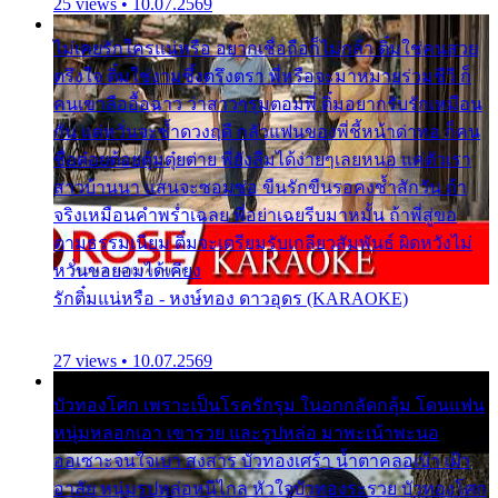
25 views • 10.07.2569
ไม่เคยรักใครแน่หรือ อยากเชื่อถือก็ไม่กล้า ติ๋มใช่คนสวย
ตรึงใจ ติ๋มใช่งามซึ้งตรึงตรา พี่หรือจะมาหมายร่วมชีวี ก็
คนเขาลืออื้อฉาว ว่าสาวๆรุมตอมพี่ ติ๋มอยากรับรักเหมือน
กัน แต่หวั่นจะช้ำดวงฤดี กลัวแฟนของพี่ชี้หน้าด่าทอ ก็คน
ชื่อต๋อยต้อยตุ้มตุ๋ยต่าย พี่ยังลืมได้ง่ายๆเลยหนอ แค่ตัวเรา
สาวบ้านนา แสนจะซอมซ่อ ขืนรักขืนรอคงช้ำสักวัน ถ้า
จริงเหมือนคำพร่ำเฉลย พี่อย่าเฉยรีบมาหมั้น ถ้าพี่สู่ขอ
ตามธรรมเนียม ติ๋มจะเตรียมรับเกลียวสัมพันธ์ ผิดหวังไม่
หวั่นขอยอมได้เคียง
รักติ๋มแน่หรือ - หงษ์ทอง ดาวอุดร (KARAOKE)
27 views • 10.07.2569
บัวทองโศก เพราะเป็นโรครักรุม ในอกกลัดกลุ้ม โดนแฟน
หนุ่มหลอกเอา เขารวย และรูปหล่อ มาพะเน้าพะนอ
ออเซาะจนใจเบา สงสาร บัวทองเศร้า น้ำตาคลอเบ้า เฝ้า
อาลัย หนุ่มรูปหล่อหนีไกล หัวใจบัวทองระรวย บัวทองโศก