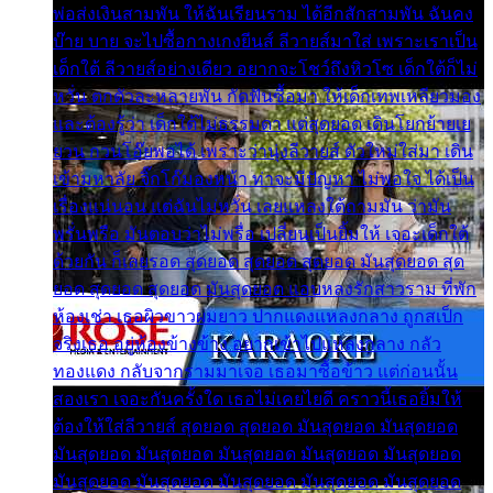
พ่อส่งเงินสามพัน ให้ฉันเรียนราม ได้อีกสักสามพัน ฉันคง
บ๊าย บาย จะไปซื้อกางเกงยีนส์ ลีวายส์มาใส่ เพราะเราเป็น
เด็กใต้ ลีวายส์อย่างเดียว อยากจะโชว์ถึงหิวโซ เด็กใต้ก็ไม่
หวั่น ตกตัวละหลายพัน กัดฟันซื้อมา ให้เด็กเทพเหลียวมอง
และต้องรู้ว่า เด็กใต้ไม่ธรรมดา แต่สุดยอด เดินโยกย้ายเย
ยวน กวนโอ๊ยพอได้ เพราะว่านุ่งลีวายส์ ตัวใหม่ใส่มา เดิน
เข้ามหาลัย จิ๊กโก๊มองหน้า ท่าจะมีปัญหา ไม่พอใจ ได้เป็น
เรื่องแน่นอน แต่ฉันไม่หวั่น เลยแหลงใต้ถามมัน ว่ามัน
พรั่นพรือ มันตอบว่าไม่พรื่อ เปลี่ยนเป็นยิ้มให้ เจอะเด็กใต้
ด้วยกัน ก็เลยรอด สุดยอด สุดยอด สุดยอด มันสุดยอด สุด
ยอด สุดยอด สุดยอด มันสุดยอด แอบหลงรักสาวราม ที่พัก
ห้องเช่า เธอผิวขาวผมยาว ปากแดงแหลงกลาง ถูกสเป็ก
จริงเธอ อยู่ห้องข้างข้าง อยากเข้าไปแหลงกลาง กลัว
ทองแดง กลับจากรามมาเจอ เธอมาซื้อข้าว แต่ก่อนนั้น
สองเรา เจอะกันครั้งใด เธอไม่เคยไยดี คราวนี้เธอยิ้มให้
ต้องให้ใส่ลีวายส์ สุดยอด สุดยอด มันสุดยอด มันสุดยอด
มันสุดยอด มันสุดยอด มันสุดยอด มันสุดยอด มันสุดยอด
มันสุดยอด มันสุดยอด มันสุดยอด มันสุดยอด มันสุดยอด