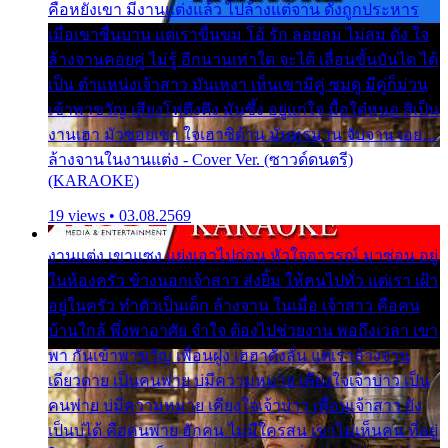
คือหยังเขา มีงานแต่งแล้ว ไปล้างแต่จาน ดั่งถูกประหาร
เมื่อเขาชื่นบาน แต่เราขื่นขม โอ้ รัก ลอยลม ไม่สม ดัง ใจ
ล้างจานคอยคู่ ไม่รู้ อีกนานเท่าใด จะได้ เลื่อนขั้นบันได ได้
เป็น ตำแหน่งเจ้าสาว มันเหงา เห็นเขามีคู่ ซมดู มีคู่ก็ม่วน
เข้าพาขวัญ เสียงโห่ตึงตึง มันซึ้ง อยู่แก่ใจ มื้อใด๋หนอ สิเป็น
งานเฮา มัวซอยเขา ใจเฮาซิด้าน มันทรมาน จับจาน เอย…
ล้างจานในงานแต่ง - Cover Ver. (ซาวด์ดนตรี)
(KARAOKE)
19 views • 03.08.2569
งานแต่ง เขาแซง แย่งเอาไปก่อน หัวใจอาวรณ์ มาซ่อน อยู่
ในห้องครัว ข้างนอกเจ้าสาว ส่งยิ้ม ให้คนไปทั่ว แต่เรา เฝ้า
อยู่ในครัว ทำตัวเป็นเด็ก ล้างจาน ในเมื่อ เจ้าสาว คือคน
บ้านใกล้ พึ่งพาอาศัย จำใจ ต้องไปช่วยงาน พอถึงเวลา เขา
พา กันเข้าพาขวัญ เพื่อนฝูง เฮฮาดังลั่น แต่เราล้างจาน
เดียวดาย เป็นคนพ่าย บ่มีความหมาย เคียงใจเจ้าบ่าว เป็น
คนพ่าย บ่มีความหมาย เคียงใจเจ้าบ่าว เพื่อนเจ้าสาว ยัง
เป็นบ่ได้ คือคนพ่าย ฮักคน ไม่มีใครสน เขาไม่เห็นคน ที่อยู่