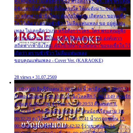
คู่แฟนเพลง ไม่เคยคิดว่าเก่ง หรือดังกว่าใคร..ใคร พระคุณ
ผู้ฟัง เท่านั้นยิ่งใหญ่ ที่เป็นแรงใจ ให้ผมดังมา.. ขอ องค์เท
วา สถิตฟากฟ้ายิ่งใหญ่ คุ้มภัยให้ท่าน เถิดหนา ขอจงเชื่อ
ใจ ไว้เถิดว่า ตราบชั่วชีวา ไม่ลืมแฟนเพลง ขอ อยู่คู่แฟน
เพลง ไม่เคยคิดว่าเก่ง หรือดังกว่าใคร..ใคร พระคุณผู้ฟัง
เท่านั้นยิ่งใหญ่ ที่เป็นแรงใจ ให้ผมดังมา.. ขอ องค์เทวา
สถิตฟากฟ้ายิ่งใหญ่ คุ้มภัยให้ท่าน เถิดหนา ขอจงเชื่อใจ ไว้
เถิดว่า ตราบชั่วชีวา ไม่ลืมแฟนเพลง
ขอบคุณแฟนเพลง - Cover Ver. (KARAOKE)
28 views • 31.07.2569
1. 00:00:00 ยินดีรับเดน 2. 00:03:44 น้ำตาอีสาน 3. 00:07:51
กิ่งทองใบหยก 4. 00:10:35 น้ำนิ่งไหลลึก 5. 00:13:49 ลานรัก
ลานเท 6. 00:17:06 จำใจจาก 7. 00:20:53 คืนฝนตก 8.
00:25:16 น้ำลงเดือนยี่ 9. 00:28:47 โสนน้อยเรือนงาม 10.
00:32:29 ตอไม้ที่ตายแล้ว 11. 00:35:41 น้ำกรดแช่เย็น 12.
00:39:08 อยากฟังซ้ำ 13. 00:42:32 รู้ว่าเขาหลอก 14.