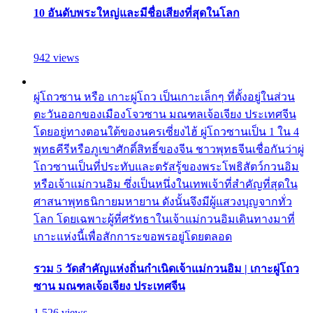
10 อันดับพระใหญ่และมีชื่อเสียงที่สุดในโลก
942 views
ผู่โถวซาน หรือ เกาะผู่โถว เป็นเกาะเล็กๆ ที่ตั้งอยู่ในส่วน
ตะวันออกของเมืองโจวซาน มณฑลเจ้อเจียง ประเทศจีน
โดยอยู่ทางตอนใต้ของนครเซี่ยงไฮ้ ผู่โถวซานเป็น 1 ใน 4
พุทธคีรีหรือภูเขาศักดิ์สิทธิ์ของจีน ชาวพุทธจีนเชื่อกันว่าผู่
โถวซานเป็นที่ประทับและตรัสรู้ของพระโพธิสัตว์กวนอิม
หรือเจ้าแม่กวนอิม ซึ่งเป็นหนึ่งในเทพเจ้าที่สำคัญที่สุดใน
ศาสนาพุทธนิกายมหายาน ดังนั้นจึงมีผู้แสวงบุญจากทั่ว
โลก โดยเฉพาะผู้ที่ศรัทธาในเจ้าแม่กวนอิมเดินทางมาที่
เกาะแห่งนี้เพื่อสักการะขอพรอยู่โดยตลอด
รวม 5 วัดสำคัญแห่งถิ่นกำเนิดเจ้าแม่กวนอิม | เกาะผู่โถว
ซาน มณฑลเจ้อเจียง ประเทศจีน
1,526 views