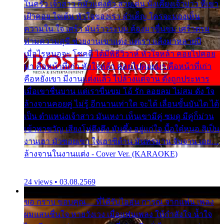
ในครัว เจ้าสาว ก็มัวแต่งตัว สวยเด่น นั่งเคียงเจ้าบ่าว ที่เขา
เฝ้าคอย ใจเต้น หัวใจของเรา ลำเค็ญ ใครจะมองเห็น
ความใน ใจ เศร้า มันร้าวระบม ต้องมาขื่นขม เศร้าตรม
ท่ามความสุขี ช่วยงานเขาแต่ง แต่เรา แล้งมาหลายปี
เมื่อไรหนอจะ โชคดี ได้มีพิธีวิวาห์ หัวใจหล้า คอยไปคอย
มา คือหน้าที่เก่า หัวใจหล้า คอยไปคอยมา คือหน้าที่เก่า
คือหยังเขา มีงานแต่งแล้ว ไปล้างแต่จาน ดั่งถูกประหาร
เมื่อเขาชื่นบาน แต่เราขื่นขม โอ้ รัก ลอยลม ไม่สม ดัง ใจ
ล้างจานคอยคู่ ไม่รู้ อีกนานเท่าใด จะได้ เลื่อนขั้นบันได ได้
เป็น ตำแหน่งเจ้าสาว มันเหงา เห็นเขามีคู่ ซมดู มีคู่ก็ม่วน
เข้าพาขวัญ เสียงโห่ตึงตึง มันซึ้ง อยู่แก่ใจ มื้อใด๋หนอ สิเป็น
งานเฮา มัวซอยเขา ใจเฮาซิด้าน มันทรมาน จับจาน เอย…
ล้างจานในงานแต่ง - Cover Ver. (KARAOKE)
24 views • 03.08.2569
ขอ กราบ ขอบคุณ.... ที่ได้รับไออุ่น การุณ จากแฟน เพลง
ผมแสนชื่นใจ หายวังเวง เมื่อแฟนเพลง ให้กำลังใจ น้ำใจ