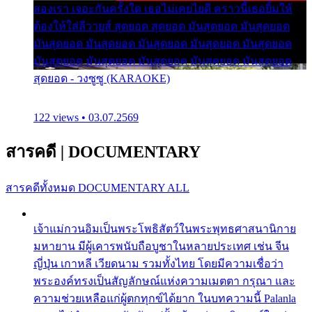
สองเรา เจอะกันครั้งใด เธอไม่เคยไยดี คราวนี้เธอยิ้มให้
ต้องให้ใส่ลีวายส์ สุดยอด สุดยอด มันสุดยอด มันสุดยอด
มันสุดยอด มันสุดยอด มันสุดยอด มันสุดยอด มันสุดยอด
มันสุดยอด มันสุดยอด มันสุดยอด มันสุดยอด มันสุดยอด
สุดยอด - วงซูซู (KARAOKE)
122 views • 03.07.2569
สารคดี
|
DOCUMENTARY
สารคดีทั้งหมด
DOCUMENTARY ALL
เจ้าแม่กวนอิมเป็นพระโพธิสัตว์ในพระพุทธศาสนานิกาย
มหายาน มีผู้เคารพนับถือบูชาในหลายประเทศ เช่น จีน
ญี่ปุ่น เกาหลี เวียดนาม รวมทั้งไทย โดยมีความเชื่อว่า
พระองค์ทรงเป็นสัญลักษณ์แห่งความเมตตา กรุณา และ
ความช่วยเหลือแก่ผู้ตกทุกข์ได้ยาก ในบทความนี้ Palanla