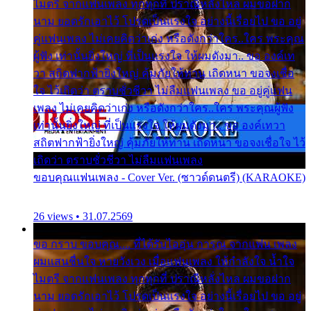
ไมตรี จากแฟนเพลง ทุกทุกที่ ปราณีหลั่งไหล ผมขอฝาก
นาม ยอดรักเอาไว้ โปรดเป็นแรงใจ อย่างนี้เรื่อยไป ขอ อยู่
คู่แฟนเพลง ไม่เคยคิดว่าเก่ง หรือดังกว่าใคร..ใคร พระคุณ
ผู้ฟัง เท่านั้นยิ่งใหญ่ ที่เป็นแรงใจ ให้ผมดังมา.. ขอ องค์เท
วา สถิตฟากฟ้ายิ่งใหญ่ คุ้มภัยให้ท่าน เถิดหนา ขอจงเชื่อ
ใจ ไว้เถิดว่า ตราบชั่วชีวา ไม่ลืมแฟนเพลง ขอ อยู่คู่แฟน
เพลง ไม่เคยคิดว่าเก่ง หรือดังกว่าใคร..ใคร พระคุณผู้ฟัง
เท่านั้นยิ่งใหญ่ ที่เป็นแรงใจ ให้ผมดังมา.. ขอ องค์เทวา
สถิตฟากฟ้ายิ่งใหญ่ คุ้มภัยให้ท่าน เถิดหนา ขอจงเชื่อใจ ไว้
เถิดว่า ตราบชั่วชีวา ไม่ลืมแฟนเพลง
ขอบคุณแฟนเพลง - Cover Ver. (ซาวด์ดนตรี) (KARAOKE)
26 views • 31.07.2569
ขอ กราบ ขอบคุณ.... ที่ได้รับไออุ่น การุณ จากแฟน เพลง
ผมแสนชื่นใจ หายวังเวง เมื่อแฟนเพลง ให้กำลังใจ น้ำใจ
ไมตรี จากแฟนเพลง ทุกทุกที่ ปราณีหลั่งไหล ผมขอฝาก
นาม ยอดรักเอาไว้ โปรดเป็นแรงใจ อย่างนี้เรื่อยไป ขอ อยู่