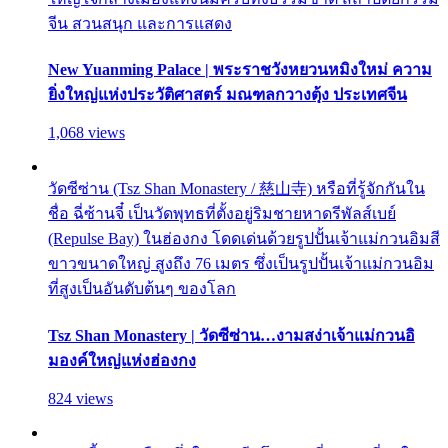
จีน สวนสนุก และการแสดง
New Yuanming Palace | พระราชวังหยวนหมิงใหม่ ความ
ยิ่งใหญ่แห่งประวัติศาสตร์ มณฑลกวางตุ้ง ประเทศจีน
1,068 views
วัดซีซ่าน (Tsz Shan Monastery / 慈山寺) หรือที่รู้จักกันใน
ชื่อ ฉี่ซ้านจี๋ เป็นวัดพุทธที่ตั้งอยู่ริมชายหาดรีพัลส์เบย์
(Repulse Bay) ในฮ่องกง โดดเด่นด้วยรูปปั้นเจ้าแม่กวนอิมสี
ขาวขนาดใหญ่ สูงถึง 76 เมตร ซึ่งเป็นรูปปั้นเจ้าแม่กวนอิม
ที่สูงเป็นอันดับต้นๆ ของโลก
Tsz Shan Monastery | วัดซีซ่าน…งามสง่าเจ้าแม่กวนอิ
มองค์ใหญ่แห่งฮ่องกง
824 views