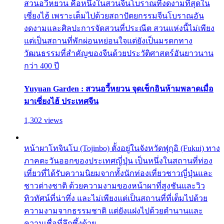
สวนอวี้หยวน คือหนึ่งในสวนจีนโบราณที่งดงามที่สุดใน
เซี่ยงไฮ้ เพราะเต็มไปด้วยสถาปัตยกรรมจีนโบราณอัน
งดงามและศิลปะการจัดสวนที่ประณีต สวนแห่งนี้ไม่เพียง
แต่เป็นสถานที่พักผ่อนหย่อนใจแต่ยังเป็นมรดกทาง
วัฒนธรรมที่สำคัญของจีนด้วยประวัติศาสตร์อันยาวนาน
กว่า 400 ปี
Yuyuan Garden : สวนอวี้หยวน จุดเช็กอินห้ามพลาดเมื่อ
มาเซี่ยงไฮ้ ประเทศจีน
1,302 views
หน้าผาโทจินโบ (Tojinbo) ตั้งอยู่ในจังหวัดฟุกุอิ (Fukui) ทาง
ภาคตะวันออกของประเทศญี่ปุ่น เป็นหนึ่งในสถานที่ท่อง
เที่ยวที่ได้รับความนิยมจากทั้งนักท่องเที่ยวชาวญี่ปุ่นและ
ชาวต่างชาติ ด้วยความงามของหน้าผาที่สูงชันและวิว
ทิวทัศน์ที่น่าทึ่ง และไม่เพียงแต่เป็นสถานที่ที่เต็มไปด้วย
ความงามจากธรรมชาติ แต่ยังแฝงไปด้วยตำนานและ
ความเชื่อที่ลึกซึ้งด้วย