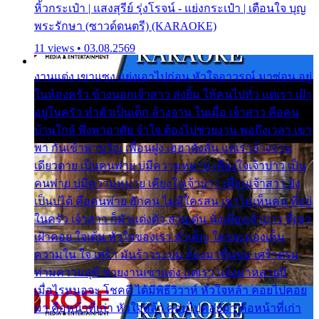
หิ้วกระเป๋า | แสงสุรีย์ รุ่งโรจน์ - แย่งกระเป๋า | เตือนใจ บุญ
พระรักษา (ซาวด์ดนตรี) (KARAOKE)
11 views • 03.08.2569
งานแต่ง เขาแซง แย่งเอาไปก่อน หัวใจอาวรณ์ มาซ่อน อยู่
ในห้องครัว ข้างนอกเจ้าสาว ส่งยิ้ม ให้คนไปทั่ว แต่เรา เฝ้า
อยู่ในครัว ทำตัวเป็นเด็ก ล้างจาน ในเมื่อ เจ้าสาว คือคน
บ้านใกล้ พึ่งพาอาศัย จำใจ ต้องไปช่วยงาน พอถึงเวลา เขา
พา กันเข้าพาขวัญ เพื่อนฝูง เฮฮาดังลั่น แต่เราล้างจาน
เดียวดาย เป็นคนพ่าย บ่มีความหมาย เคียงใจเจ้าบ่าว เป็น
คนพ่าย บ่มีความหมาย เคียงใจเจ้าบ่าว เพื่อนเจ้าสาว ยัง
เป็นบ่ได้ คือคนพ่าย ฮักคน ไม่มีใครสน เขาไม่เห็นคน ที่อยู่
ในครัว เจ้าสาว ก็มัวแต่งตัว สวยเด่น นั่งเคียงเจ้าบ่าว ที่เขา
เฝ้าคอย ใจเต้น หัวใจของเรา ลำเค็ญ ใครจะมองเห็น
ความใน ใจ เศร้า มันร้าวระบม ต้องมาขื่นขม เศร้าตรม
ท่ามความสุขี ช่วยงานเขาแต่ง แต่เรา แล้งมาหลายปี
เมื่อไรหนอจะ โชคดี ได้มีพิธีวิวาห์ หัวใจหล้า คอยไปคอย
มา คือหน้าที่เก่า หัวใจหล้า คอยไปคอยมา คือหน้าที่เก่า