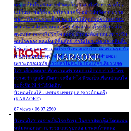
เพราะเป็นโรครักจาง ชีวิตเคว้งคว้าง เมื่อรักห่างร้างไกล
แม่ก็บอก พ่อก็สั่งจะรักใครสักครั้ง อย่าไปหวังความรวย
พลั้งไปใครจะช่วย ซื้อเปลมาไกว ให้ลูกบัวทอง เวรกรรม
ตามสนอง จึงเศร้าหมอง กลีบบัวทองต้องโรย บัวทองไม่
ตระหนัก เพราะไม่รักโคลนตม บัวทองท้องกลม เพราะลืม
ตมน้ำคลอง หลงลิ้น ที่สิ้นสัตย์ เจ้าจึงไม่ระมัด หลงกลิ่นลิ้น
โชย คำหวาน เขาวาดโรย บัวทองกลีบโรย ต้องร้อนรุม บัว
มาบานก่อนตูม ดุจไฟสุมร้อนรุมอุรา บัวทองผ่ายผอม
เพราะตรอมฤทัย ข้าวปลาไม่สนใจ ร้องไห้ลูกเดียว หยุด
โศก เสียเถิดทอง พักความเศร้าหมอง เถิดทองจ๋า ถึงใคร
เขาจะว่า ลูกเจ้าเกิดมา จะชื่อว่าไง พี่ขอเป็นเพื่อนปลอบใจ
จะตั้งชื่อให้ ว่าไอ้บังเอิญ
บัวทองร้องไห้ - เทพพร เพชรอุบล (ซาวด์ดนตรี)
(KARAOKE)
87 views • 06.07.2569
บัวทองโศก เพราะเป็นโรครักรุม ในอกกลัดกลุ้ม โดนแฟน
หนุ่มหลอกเอา เขารวย และรูปหล่อ มาพะเน้าพะนอ