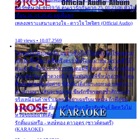
ขอรักคืน 24. 01:19:56 คนเรารักกันยาก 25. 01:23:06 หัวใจ
เถื่อน 26. 01:26:45 อยู่เพื่อลูก
เพลงเพราะเสนาะดวงใจ - ดาวใจ ไพจิตร (Official Audio)
140 views • 10.07.2569
ไม่เคยรักใครแน่หรือ อยากเชื่อถือก็ไม่กล้า ติ๋มใช่คนสวย
ตรึงใจ ติ๋มใช่งามซึ้งตรึงตรา พี่หรือจะมาหมายร่วมชีวี ก็
คนเขาลืออื้อฉาว ว่าสาวๆรุมตอมพี่ ติ๋มอยากรับรักเหมือน
กัน แต่หวั่นจะช้ำดวงฤดี กลัวแฟนของพี่ชี้หน้าด่าทอ ก็คน
ชื่อต๋อยต้อยตุ้มตุ๋ยต่าย พี่ยังลืมได้ง่ายๆเลยหนอ แค่ตัวเรา
สาวบ้านนา แสนจะซอมซ่อ ขืนรักขืนรอคงช้ำสักวัน ถ้า
จริงเหมือนคำพร่ำเฉลย พี่อย่าเฉยรีบมาหมั้น ถ้าพี่สู่ขอ
ตามธรรมเนียม ติ๋มจะเตรียมรับเกลียวสัมพันธ์ ผิดหวังไม่
หวั่นขอยอมได้เคียง
รักติ๋มแน่หรือ - หงษ์ทอง ดาวอุดร (ซาวด์ดนตรี)
(KARAOKE)