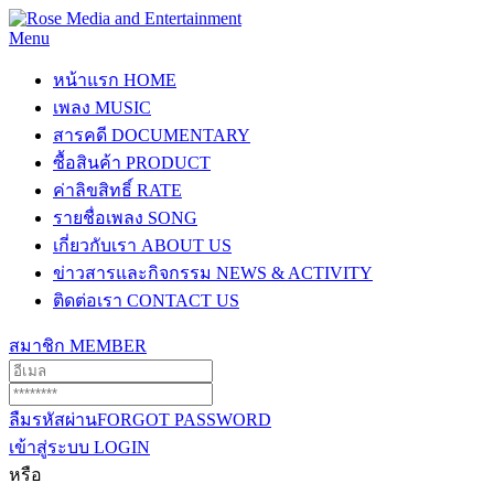
Menu
หน้าแรก
HOME
เพลง
MUSIC
สารคดี
DOCUMENTARY
ซื้อสินค้า
PRODUCT
ค่าลิขสิทธิ์
RATE
รายชื่อเพลง
SONG
เกี่ยวกับเรา
ABOUT US
ข่าวสารและกิจกรรม
NEWS & ACTIVITY
ติดต่อเรา
CONTACT US
สมาชิก
MEMBER
ลืมรหัสผ่าน
FORGOT PASSWORD
เข้าสู่ระบบ
LOGIN
หรือ