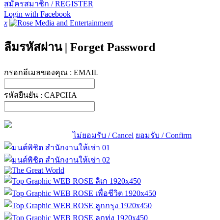
สมัครสมาชิก / REGISTER
Login with Facebook
x
ลืมรหัสผ่าน
|
Forget Password
กรอกอีเมลของคุณ :
EMAIL
รหัสยืนยัน :
CAPCHA
ไม่ยอมรับ / Cancel
ยอมรับ / Confirm