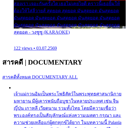
สองเรา เจอะกันครั้งใด เธอไม่เคยไยดี คราวนี้เธอยิ้มให้
ต้องให้ใส่ลีวายส์ สุดยอด สุดยอด มันสุดยอด มันสุดยอด
มันสุดยอด มันสุดยอด มันสุดยอด มันสุดยอด มันสุดยอด
มันสุดยอด มันสุดยอด มันสุดยอด มันสุดยอด มันสุดยอด
สุดยอด - วงซูซู (KARAOKE)
122 views • 03.07.2569
สารคดี
|
DOCUMENTARY
สารคดีทั้งหมด
DOCUMENTARY ALL
เจ้าแม่กวนอิมเป็นพระโพธิสัตว์ในพระพุทธศาสนานิกาย
มหายาน มีผู้เคารพนับถือบูชาในหลายประเทศ เช่น จีน
ญี่ปุ่น เกาหลี เวียดนาม รวมทั้งไทย โดยมีความเชื่อว่า
พระองค์ทรงเป็นสัญลักษณ์แห่งความเมตตา กรุณา และ
ความช่วยเหลือแก่ผู้ตกทุกข์ได้ยาก ในบทความนี้ Palanla