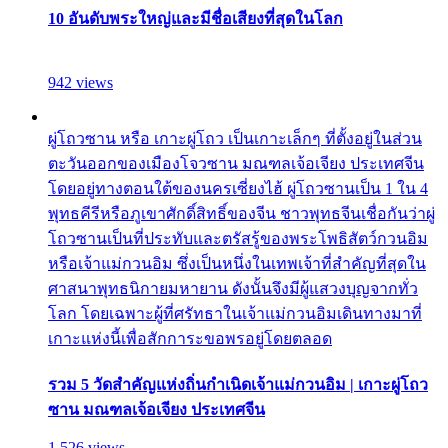
10 อันดับพระใหญ่และมีชื่อเสียงที่สุดในโลก
942 views
ผู่โถวซาน หรือ เกาะผู่โถว เป็นเกาะเล็กๆ ที่ตั้งอยู่ในส่วน
ตะวันออกของเมืองโจวซาน มณฑลเจ้อเจียง ประเทศจีน
โดยอยู่ทางตอนใต้ของนครเซี่ยงไฮ้ ผู่โถวซานเป็น 1 ใน 4
พุทธคีรีหรือภูเขาศักดิ์สิทธิ์ของจีน ชาวพุทธจีนเชื่อกันว่าผู่
โถวซานเป็นที่ประทับและตรัสรู้ของพระโพธิสัตว์กวนอิม
หรือเจ้าแม่กวนอิม ซึ่งเป็นหนึ่งในเทพเจ้าที่สำคัญที่สุดใน
ศาสนาพุทธนิกายมหายาน ดังนั้นจึงมีผู้แสวงบุญจากทั่ว
โลก โดยเฉพาะผู้ที่ศรัทธาในเจ้าแม่กวนอิมเดินทางมาที่
เกาะแห่งนี้เพื่อสักการะขอพรอยู่โดยตลอด
รวม 5 วัดสำคัญแห่งถิ่นกำเนิดเจ้าแม่กวนอิม | เกาะผู่โถว
ซาน มณฑลเจ้อเจียง ประเทศจีน
1,526 views