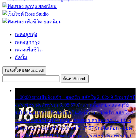
เพลงลูกทุ่ง
เพลงลูกกรุง
เพลงเพื่อชีวิต
อัลบั้ม
เพลงทั้งหมด
Music All
ค้นหา
Search
1. 00:00 สามสิบยังแจ๋ว - ยอดรัก สลักใจ 2. 02:49 รักมาห้าปี
- ศรเพชร ศรสุพรรณ 3. 05:57 รักสาวเสื้อลาย - แสงสุรีย์
รุ่งโรจน์ 4. 09:51 รักสะท้านดินสะเทือน - ยอดรัก สลักใจ 5.
12:23 มอเตอร์ไซค์ทำหล่น - ศรเพชร ศรสุพรรณ 6. 14:49
หิ้วกระเป๋า - แสงสุรีย์ รุ่งโรจน์ 7. 17:57 รักเผื่อเลือก - ยอด
รัก สลักใจ 8. 21:21 น้ำตาไอ้หนุ่ม - ศรเพชร ศรสุพรรณ 9.