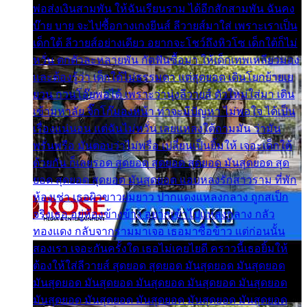
พ่อส่งเงินสามพัน ให้ฉันเรียนราม ได้อีกสักสามพัน ฉันคง
บ๊าย บาย จะไปซื้อกางเกงยีนส์ ลีวายส์มาใส่ เพราะเราเป็น
เด็กใต้ ลีวายส์อย่างเดียว อยากจะโชว์ถึงหิวโซ เด็กใต้ก็ไม่
หวั่น ตกตัวละหลายพัน กัดฟันซื้อมา ให้เด็กเทพเหลียวมอง
และต้องรู้ว่า เด็กใต้ไม่ธรรมดา แต่สุดยอด เดินโยกย้ายเย
ยวน กวนโอ๊ยพอได้ เพราะว่านุ่งลีวายส์ ตัวใหม่ใส่มา เดิน
เข้ามหาลัย จิ๊กโก๊มองหน้า ท่าจะมีปัญหา ไม่พอใจ ได้เป็น
เรื่องแน่นอน แต่ฉันไม่หวั่น เลยแหลงใต้ถามมัน ว่ามัน
พรั่นพรือ มันตอบว่าไม่พรื่อ เปลี่ยนเป็นยิ้มให้ เจอะเด็กใต้
ด้วยกัน ก็เลยรอด สุดยอด สุดยอด สุดยอด มันสุดยอด สุด
ยอด สุดยอด สุดยอด มันสุดยอด แอบหลงรักสาวราม ที่พัก
ห้องเช่า เธอผิวขาวผมยาว ปากแดงแหลงกลาง ถูกสเป็ก
จริงเธอ อยู่ห้องข้างข้าง อยากเข้าไปแหลงกลาง กลัว
ทองแดง กลับจากรามมาเจอ เธอมาซื้อข้าว แต่ก่อนนั้น
สองเรา เจอะกันครั้งใด เธอไม่เคยไยดี คราวนี้เธอยิ้มให้
ต้องให้ใส่ลีวายส์ สุดยอด สุดยอด มันสุดยอด มันสุดยอด
มันสุดยอด มันสุดยอด มันสุดยอด มันสุดยอด มันสุดยอด
มันสุดยอด มันสุดยอด มันสุดยอด มันสุดยอด มันสุดยอด