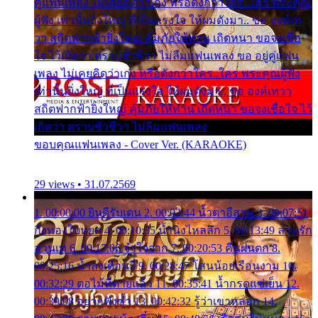
คู่แฟนเพลง ไม่เคยคิดว่าเก่ง หรือดังกว่าใคร..ใคร พระคุณ
ผู้ฟัง เท่านั้นยิ่งใหญ่ ที่เป็นแรงใจ ให้ผมดังมา.. ขอ องค์เท
วา สถิตฟากฟ้ายิ่งใหญ่ คุ้มภัยให้ท่าน เถิดหนา ขอจงเชื่อ
ใจ ไว้เถิดว่า ตราบชั่วชีวา ไม่ลืมแฟนเพลง ขอ อยู่คู่แฟน
เพลง ไม่เคยคิดว่าเก่ง หรือดังกว่าใคร..ใคร พระคุณผู้ฟัง
เท่านั้นยิ่งใหญ่ ที่เป็นแรงใจ ให้ผมดังมา.. ขอ องค์เทวา
สถิตฟากฟ้ายิ่งใหญ่ คุ้มภัยให้ท่าน เถิดหนา ขอจงเชื่อใจ ไว้
เถิดว่า ตราบชั่วชีวา ไม่ลืมแฟนเพลง
ขอบคุณแฟนเพลง - Cover Ver. (KARAOKE)
29 views • 31.07.2569
1. 00:00:00 ยินดีรับเดน 2. 00:03:44 น้ำตาอีสาน 3. 00:07:51
กิ่งทองใบหยก 4. 00:10:35 น้ำนิ่งไหลลึก 5. 00:13:49 ลานรัก
ลานเท 6. 00:17:06 จำใจจาก 7. 00:20:53 คืนฝนตก 8.
00:25:16 น้ำลงเดือนยี่ 9. 00:28:47 โสนน้อยเรือนงาม 10.
00:32:29 ตอไม้ที่ตายแล้ว 11. 00:35:41 น้ำกรดแช่เย็น 12.
00:39:08 อยากฟังซ้ำ 13. 00:42:32 รู้ว่าเขาหลอก 14.