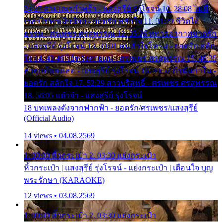
24:27 สามเณรกำพร้า - แสงสุรีย์ รุ่งโรจน์ 10. 28:08 ไม่มี
เวลาไปหาเมียน้อย - ยอดรัก สลักใจ 11. 31:29 ชีวิตไอ้
ธรรม - ศรเพชร ศรสุพรรณ 12. 35:26 ทหารอากาศขาดรัก
- แสงสุรีย์ รุ่งโรจน์ 13. 39:01 คนหัวใจโทรม - ยอดรัก สลัก
ใจ 14. 42:49 ไอ้หวังตายแน่ - ศรเพชร ศรสุพรรณ 15. 46:35
ธาตุแท้ของเธอ - แสงสุรีย์ รุ่งโรจน์ 16. 49:57 กำนันกำใน -
ยอดรัก สลักใจ 17. 52:29 สาวบริสุทธิ์ - ศรเพชร ศรสุพรรณ
18. 56:05 แต๋วจ๋า - แสงสุรีย์ รุ่งโรจน์
18 บทเพลงดังจากฟากฟ้า - ยอดรัก/ศรเพชร/แสงสุรีย์
(Official Audio)
14 views • 04.08.2569
1. 00:00 หิ้วกระเป๋า 2. 03:30 แย่งกระเป๋า
หิ้วกระเป๋า | แสงสุรีย์ รุ่งโรจน์ - แย่งกระเป๋า | เตือนใจ บุญ
พระรักษา (KARAOKE)
12 views • 03.08.2569
1. 00:00 หิ้วกระเป๋า 2. 03:30 แย่งกระเป๋า