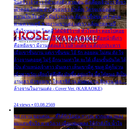
ในครัว เจ้าสาว ก็มัวแต่งตัว สวยเด่น นั่งเคียงเจ้าบ่าว ที่เขา
เฝ้าคอย ใจเต้น หัวใจของเรา ลำเค็ญ ใครจะมองเห็น
ความใน ใจ เศร้า มันร้าวระบม ต้องมาขื่นขม เศร้าตรม
ท่ามความสุขี ช่วยงานเขาแต่ง แต่เรา แล้งมาหลายปี
เมื่อไรหนอจะ โชคดี ได้มีพิธีวิวาห์ หัวใจหล้า คอยไปคอย
มา คือหน้าที่เก่า หัวใจหล้า คอยไปคอยมา คือหน้าที่เก่า
คือหยังเขา มีงานแต่งแล้ว ไปล้างแต่จาน ดั่งถูกประหาร
เมื่อเขาชื่นบาน แต่เราขื่นขม โอ้ รัก ลอยลม ไม่สม ดัง ใจ
ล้างจานคอยคู่ ไม่รู้ อีกนานเท่าใด จะได้ เลื่อนขั้นบันได ได้
เป็น ตำแหน่งเจ้าสาว มันเหงา เห็นเขามีคู่ ซมดู มีคู่ก็ม่วน
เข้าพาขวัญ เสียงโห่ตึงตึง มันซึ้ง อยู่แก่ใจ มื้อใด๋หนอ สิเป็น
งานเฮา มัวซอยเขา ใจเฮาซิด้าน มันทรมาน จับจาน เอย…
ล้างจานในงานแต่ง - Cover Ver. (KARAOKE)
24 views • 03.08.2569
ขอ กราบ ขอบคุณ.... ที่ได้รับไออุ่น การุณ จากแฟน เพลง
ผมแสนชื่นใจ หายวังเวง เมื่อแฟนเพลง ให้กำลังใจ น้ำใจ