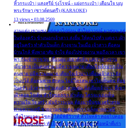
หิ้วกระเป๋า | แสงสุรีย์ รุ่งโรจน์ - แย่งกระเป๋า | เตือนใจ บุญ
พระรักษา (ซาวด์ดนตรี) (KARAOKE)
13 views • 03.08.2569
งานแต่ง เขาแซง แย่งเอาไปก่อน หัวใจอาวรณ์ มาซ่อน อยู่
ในห้องครัว ข้างนอกเจ้าสาว ส่งยิ้ม ให้คนไปทั่ว แต่เรา เฝ้า
อยู่ในครัว ทำตัวเป็นเด็ก ล้างจาน ในเมื่อ เจ้าสาว คือคน
บ้านใกล้ พึ่งพาอาศัย จำใจ ต้องไปช่วยงาน พอถึงเวลา เขา
พา กันเข้าพาขวัญ เพื่อนฝูง เฮฮาดังลั่น แต่เราล้างจาน
เดียวดาย เป็นคนพ่าย บ่มีความหมาย เคียงใจเจ้าบ่าว เป็น
คนพ่าย บ่มีความหมาย เคียงใจเจ้าบ่าว เพื่อนเจ้าสาว ยัง
เป็นบ่ได้ คือคนพ่าย ฮักคน ไม่มีใครสน เขาไม่เห็นคน ที่อยู่
ในครัว เจ้าสาว ก็มัวแต่งตัว สวยเด่น นั่งเคียงเจ้าบ่าว ที่เขา
เฝ้าคอย ใจเต้น หัวใจของเรา ลำเค็ญ ใครจะมองเห็น
ความใน ใจ เศร้า มันร้าวระบม ต้องมาขื่นขม เศร้าตรม
ท่ามความสุขี ช่วยงานเขาแต่ง แต่เรา แล้งมาหลายปี
เมื่อไรหนอจะ โชคดี ได้มีพิธีวิวาห์ หัวใจหล้า คอยไปคอย
มา คือหน้าที่เก่า หัวใจหล้า คอยไปคอยมา คือหน้าที่เก่า