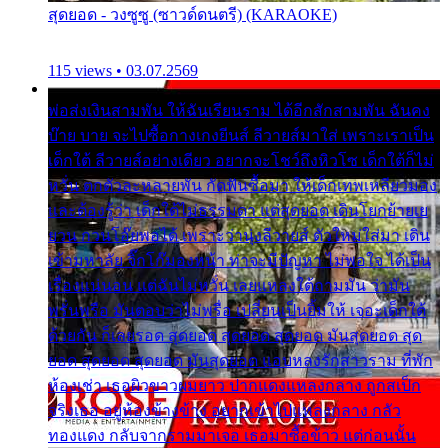
สุดยอด - วงซูซู (ซาวด์ดนตรี) (KARAOKE)
115 views • 03.07.2569
พ่อส่งเงินสามพัน ให้ฉันเรียนราม ได้อีกสักสามพัน ฉันคง
บ๊าย บาย จะไปซื้อกางเกงยีนส์ ลีวายส์มาใส่ เพราะเราเป็น
เด็กใต้ ลีวายส์อย่างเดียว อยากจะโชว์ถึงหิวโซ เด็กใต้ก็ไม่
หวั่น ตกตัวละหลายพัน กัดฟันซื้อมา ให้เด็กเทพเหลียวมอง
และต้องรู้ว่า เด็กใต้ไม่ธรรมดา แต่สุดยอด เดินโยกย้ายเย
ยวน กวนโอ๊ยพอได้ เพราะว่านุ่งลีวายส์ ตัวใหม่ใส่มา เดิน
เข้ามหาลัย จิ๊กโก๊มองหน้า ท่าจะมีปัญหา ไม่พอใจ ได้เป็น
เรื่องแน่นอน แต่ฉันไม่หวั่น เลยแหลงใต้ถามมัน ว่ามัน
พรั่นพรือ มันตอบว่าไม่พรื่อ เปลี่ยนเป็นยิ้มให้ เจอะเด็กใต้
ด้วยกัน ก็เลยรอด สุดยอด สุดยอด สุดยอด มันสุดยอด สุด
ยอด สุดยอด สุดยอด มันสุดยอด แอบหลงรักสาวราม ที่พัก
ห้องเช่า เธอผิวขาวผมยาว ปากแดงแหลงกลาง ถูกสเป็ก
จริงเธอ อยู่ห้องข้างข้าง อยากเข้าไปแหลงกลาง กลัว
ทองแดง กลับจากรามมาเจอ เธอมาซื้อข้าว แต่ก่อนนั้น