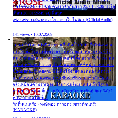
ขอรักคืน 24. 01:19:56 คนเรารักกันยาก 25. 01:23:06 หัวใจ
เถื่อน 26. 01:26:45 อยู่เพื่อลูก
เพลงเพราะเสนาะดวงใจ - ดาวใจ ไพจิตร (Official Audio)
141 views • 10.07.2569
ไม่เคยรักใครแน่หรือ อยากเชื่อถือก็ไม่กล้า ติ๋มใช่คนสวย
ตรึงใจ ติ๋มใช่งามซึ้งตรึงตรา พี่หรือจะมาหมายร่วมชีวี ก็
คนเขาลืออื้อฉาว ว่าสาวๆรุมตอมพี่ ติ๋มอยากรับรักเหมือน
กัน แต่หวั่นจะช้ำดวงฤดี กลัวแฟนของพี่ชี้หน้าด่าทอ ก็คน
ชื่อต๋อยต้อยตุ้มตุ๋ยต่าย พี่ยังลืมได้ง่ายๆเลยหนอ แค่ตัวเรา
สาวบ้านนา แสนจะซอมซ่อ ขืนรักขืนรอคงช้ำสักวัน ถ้า
จริงเหมือนคำพร่ำเฉลย พี่อย่าเฉยรีบมาหมั้น ถ้าพี่สู่ขอ
ตามธรรมเนียม ติ๋มจะเตรียมรับเกลียวสัมพันธ์ ผิดหวังไม่
หวั่นขอยอมได้เคียง
รักติ๋มแน่หรือ - หงษ์ทอง ดาวอุดร (ซาวด์ดนตรี)
(KARAOKE)