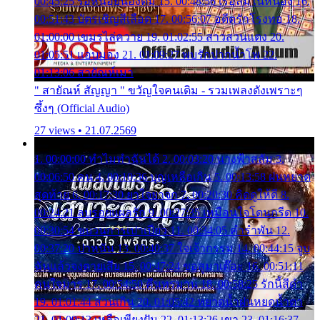
00:45:25 รอหน่อยน้องติ๋ม 15. 00:48:56 เรือล่มในหนอง 16.
00:51:43 บัตรเชิญสีเลือด 17. 00:56:07 อดีตรักโรงทอ 18.
01:00:00 เขมรไล่ควาย 19. 01:02:55 สาวสวนแตง 20.
01:05:51 แอบมอง 21. 01:09:27 พบรักปากน้ำโพ 22.
01:13:06 สายัณห์เมา
" สายัณห์ สัญญา " ขวัญใจคนเดิม - รวมเพลงดังเพราะๆ
ซึ้งๆ (Official Audio)
27 views • 21.07.2569
1. 00:00:00 ทำไมทำฉันได้ 2. 00:03:20 นางฟ้าสลัม 3.
00:06:50 คน 4. 00:10:36 บุญเหลือเกิน 5. 00:13:58 ฝนหยาด
สุดท้าย 6. 00:17:30 ยาใจยาจก 7. 00:20:30 คิดดูให้ดี 8.
00:24:21 ลบรอยแผลรัก 9. 00:27:35 เหมือนใจโดนกรีด 10.
00:30:54 ขบวนการเปาเปียว 11. 00:34:05 คำรำพัน 12.
00:37:20 ปาหนัน 13. 00:40:37 ใจเจ้ากรรม 14. 00:44:15 จูบ
ฉันแล้วจงตายเสีย 15. 00:47:24 ขอสูมาเต๊อะ 16. 00:51:11
คนใจมาร 17. 00:54:50 คืนทรมาน 18. 00:58:25 รักนี้สีดำ
19. 01:01:44 ส่วนเกิน 20. 01:05:42 หยาดน้ำฝนหยดน้ำตา
21. 01:09:13 เหลือเพียงฝัน 22. 01:13:26 เขา 23. 01:16:37