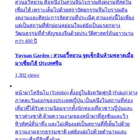
สวนอวี้หยวน คือหนึ่งในสวนจีนโบราณที่งดงามที่สุดใน
เซี่ยงไฮ้ เพราะเต็มไปด้วยสถาปัตยกรรมจีนโบราณอัน
งดงามและศิลปะการจัดสวนที่ประณีต สวนแห่งนี้ไม่เพียง
แต่เป็นสถานที่พักผ่อนหย่อนใจแต่ยังเป็นมรดกทาง
วัฒนธรรมที่สำคัญของจีนด้วยประวัติศาสตร์อันยาวนาน
กว่า 400 ปี
Yuyuan Garden : สวนอวี้หยวน จุดเช็กอินห้ามพลาดเมื่อ
มาเซี่ยงไฮ้ ประเทศจีน
1,302 views
หน้าผาโทจินโบ (Tojinbo) ตั้งอยู่ในจังหวัดฟุกุอิ (Fukui) ทาง
ภาคตะวันออกของประเทศญี่ปุ่น เป็นหนึ่งในสถานที่ท่อง
เที่ยวที่ได้รับความนิยมจากทั้งนักท่องเที่ยวชาวญี่ปุ่นและ
ชาวต่างชาติ ด้วยความงามของหน้าผาที่สูงชันและวิว
ทิวทัศน์ที่น่าทึ่ง และไม่เพียงแต่เป็นสถานที่ที่เต็มไปด้วย
ความงามจากธรรมชาติ แต่ยังแฝงไปด้วยตำนานและ
ความเชื่อที่ลึกซึ้งด้วย