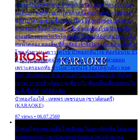
เพราะเป็นโรครักจาง ชีวิตเคว้งคว้าง เมื่อรักห่างร้างไกล
แม่ก็บอก พ่อก็สั่งจะรักใครสักครั้ง อย่าไปหวังความรวย
พลั้งไปใครจะช่วย ซื้อเปลมาไกว ให้ลูกบัวทอง เวรกรรม
ตามสนอง จึงเศร้าหมอง กลีบบัวทองต้องโรย บัวทองไม่
ตระหนัก เพราะไม่รักโคลนตม บัวทองท้องกลม เพราะลืม
ตมน้ำคลอง หลงลิ้น ที่สิ้นสัตย์ เจ้าจึงไม่ระมัด หลงกลิ่นลิ้น
โชย คำหวาน เขาวาดโรย บัวทองกลีบโรย ต้องร้อนรุม บัว
มาบานก่อนตูม ดุจไฟสุมร้อนรุมอุรา บัวทองผ่ายผอม
เพราะตรอมฤทัย ข้าวปลาไม่สนใจ ร้องไห้ลูกเดียว หยุด
โศก เสียเถิดทอง พักความเศร้าหมอง เถิดทองจ๋า ถึงใคร
เขาจะว่า ลูกเจ้าเกิดมา จะชื่อว่าไง พี่ขอเป็นเพื่อนปลอบใจ
จะตั้งชื่อให้ ว่าไอ้บังเอิญ
บัวทองร้องไห้ - เทพพร เพชรอุบล (ซาวด์ดนตรี)
(KARAOKE)
87 views • 06.07.2569
บัวทองโศก เพราะเป็นโรครักรุม ในอกกลัดกลุ้ม โดนแฟน
หนุ่มหลอกเอา เขารวย และรูปหล่อ มาพะเน้าพะนอ