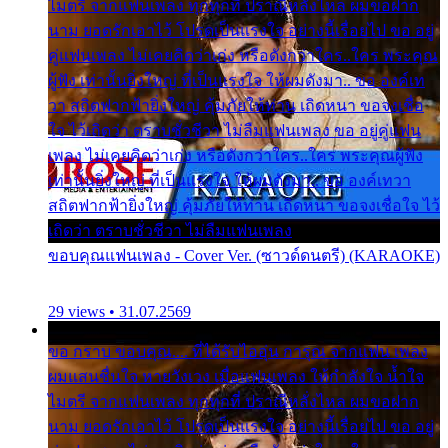
ไมตรี จากแฟนเพลง ทุกทุกที่ ปราณีหลั่งไหล ผมขอฝาก
นาม ยอดรักเอาไว้ โปรดเป็นแรงใจ อย่างนี้เรื่อยไป ขอ อยู่
คู่แฟนเพลง ไม่เคยคิดว่าเก่ง หรือดังกว่าใคร..ใคร พระคุณ
ผู้ฟัง เท่านั้นยิ่งใหญ่ ที่เป็นแรงใจ ให้ผมดังมา.. ขอ องค์เท
วา สถิตฟากฟ้ายิ่งใหญ่ คุ้มภัยให้ท่าน เถิดหนา ขอจงเชื่อ
ใจ ไว้เถิดว่า ตราบชั่วชีวา ไม่ลืมแฟนเพลง ขอ อยู่คู่แฟน
เพลง ไม่เคยคิดว่าเก่ง หรือดังกว่าใคร..ใคร พระคุณผู้ฟัง
เท่านั้นยิ่งใหญ่ ที่เป็นแรงใจ ให้ผมดังมา.. ขอ องค์เทวา
สถิตฟากฟ้ายิ่งใหญ่ คุ้มภัยให้ท่าน เถิดหนา ขอจงเชื่อใจ ไว้
เถิดว่า ตราบชั่วชีวา ไม่ลืมแฟนเพลง
ขอบคุณแฟนเพลง - Cover Ver. (ซาวด์ดนตรี) (KARAOKE)
29 views • 31.07.2569
ขอ กราบ ขอบคุณ.... ที่ได้รับไออุ่น การุณ จากแฟน เพลง
ผมแสนชื่นใจ หายวังเวง เมื่อแฟนเพลง ให้กำลังใจ น้ำใจ
ไมตรี จากแฟนเพลง ทุกทุกที่ ปราณีหลั่งไหล ผมขอฝาก
นาม ยอดรักเอาไว้ โปรดเป็นแรงใจ อย่างนี้เรื่อยไป ขอ อยู่