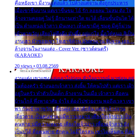
คือหยังเขา มีงานแต่งแล้ว ไปล้างแต่จาน ดั่งถูกประหาร
เมื่อเขาชื่นบาน แต่เราขื่นขม โอ้ รัก ลอยลม ไม่สม ดัง ใจ
ล้างจานคอยคู่ ไม่รู้ อีกนานเท่าใด จะได้ เลื่อนขั้นบันได ได้
เป็น ตำแหน่งเจ้าสาว มันเหงา เห็นเขามีคู่ ซมดู มีคู่ก็ม่วน
เข้าพาขวัญ เสียงโห่ตึงตึง มันซึ้ง อยู่แก่ใจ มื้อใด๋หนอ สิเป็น
งานเฮา มัวซอยเขา ใจเฮาซิด้าน มันทรมาน จับจาน เอย…
ล้างจานในงานแต่ง - Cover Ver. (ซาวด์ดนตรี)
(KARAOKE)
20 views • 03.08.2569
งานแต่ง เขาแซง แย่งเอาไปก่อน หัวใจอาวรณ์ มาซ่อน อยู่
ในห้องครัว ข้างนอกเจ้าสาว ส่งยิ้ม ให้คนไปทั่ว แต่เรา เฝ้า
อยู่ในครัว ทำตัวเป็นเด็ก ล้างจาน ในเมื่อ เจ้าสาว คือคน
บ้านใกล้ พึ่งพาอาศัย จำใจ ต้องไปช่วยงาน พอถึงเวลา เขา
พา กันเข้าพาขวัญ เพื่อนฝูง เฮฮาดังลั่น แต่เราล้างจาน
เดียวดาย เป็นคนพ่าย บ่มีความหมาย เคียงใจเจ้าบ่าว เป็น
คนพ่าย บ่มีความหมาย เคียงใจเจ้าบ่าว เพื่อนเจ้าสาว ยัง
เป็นบ่ได้ คือคนพ่าย ฮักคน ไม่มีใครสน เขาไม่เห็นคน ที่อยู่