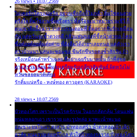
26 views • 10.07.2569
ไม่เคยรักใครแน่หรือ อยากเชื่อถือก็ไม่กล้า ติ๋มใช่คนสวย
ตรึงใจ ติ๋มใช่งามซึ้งตรึงตรา พี่หรือจะมาหมายร่วมชีวี ก็
คนเขาลืออื้อฉาว ว่าสาวๆรุมตอมพี่ ติ๋มอยากรับรักเหมือน
กัน แต่หวั่นจะช้ำดวงฤดี กลัวแฟนของพี่ชี้หน้าด่าทอ ก็คน
ชื่อต๋อยต้อยตุ้มตุ๋ยต่าย พี่ยังลืมได้ง่ายๆเลยหนอ แค่ตัวเรา
สาวบ้านนา แสนจะซอมซ่อ ขืนรักขืนรอคงช้ำสักวัน ถ้า
จริงเหมือนคำพร่ำเฉลย พี่อย่าเฉยรีบมาหมั้น ถ้าพี่สู่ขอ
ตามธรรมเนียม ติ๋มจะเตรียมรับเกลียวสัมพันธ์ ผิดหวังไม่
หวั่นขอยอมได้เคียง
รักติ๋มแน่หรือ - หงษ์ทอง ดาวอุดร (KARAOKE)
28 views • 10.07.2569
บัวทองโศก เพราะเป็นโรครักรุม ในอกกลัดกลุ้ม โดนแฟน
หนุ่มหลอกเอา เขารวย และรูปหล่อ มาพะเน้าพะนอ
ออเซาะจนใจเบา สงสาร บัวทองเศร้า น้ำตาคลอเบ้า เฝ้า
อาลัย หนุ่มรูปหล่อหนีไกล หัวใจบัวทองระรวย บัวทองโศก