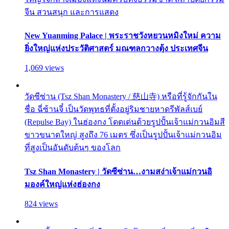
จีน สวนสนุก และการแสดง
New Yuanming Palace | พระราชวังหยวนหมิงใหม่ ความ
ยิ่งใหญ่แห่งประวัติศาสตร์ มณฑลกวางตุ้ง ประเทศจีน
1,069 views
วัดซีซ่าน (Tsz Shan Monastery / 慈山寺) หรือที่รู้จักกันใน
ชื่อ ฉี่ซ้านจี๋ เป็นวัดพุทธที่ตั้งอยู่ริมชายหาดรีพัลส์เบย์
(Repulse Bay) ในฮ่องกง โดดเด่นด้วยรูปปั้นเจ้าแม่กวนอิมสี
ขาวขนาดใหญ่ สูงถึง 76 เมตร ซึ่งเป็นรูปปั้นเจ้าแม่กวนอิม
ที่สูงเป็นอันดับต้นๆ ของโลก
Tsz Shan Monastery | วัดซีซ่าน…งามสง่าเจ้าแม่กวนอิ
มองค์ใหญ่แห่งฮ่องกง
824 views