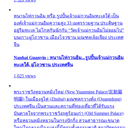
หนานไห่กวนอิม หรือ รูปปั้นเจ้าแม่กวนอิมทะเลใต้ เป็น
องค์เจ้าแม่กวนอิมความสูง 33 เมตรรวมฐาน ประดิษฐาน
อยู่ริมทะเล ไม่ไกลกันนักกับ “วัดเจ้าแม่กวนอิมไม่ยอมไป”
บนเกาะผู่โถวซาน เมืองโจวซาน มณฑลเจ้อเจียง ประเทศ
จีน
Nanhai Guanyin : หนานไห่กวนอิม...รูปปั้นเจ้าแม่กวนอิม
ทะเลใต้, ผู่โถวซาน ประเทศจีน
1,025 views
พระราชวังหยวนหมิงใหม่ (New Yuanming Palace/宮新園
明園) ในเมืองจูไห่ (Zhuhai) มณฑลกวางตุ้ง (Quangdong)
ประเทศจีน เป็นสวนและสถานที่ท่องเที่ยวที่ได้รับแรง
บันดาลใจจากพระราชวังฤดูร้อนเก่า (Old Summer Palace)
หรือหยวนหมิงหยวนในกรุงปักกิ่ง สวนสาธารณะขนาด
ใหญ่ใจกลางเมืองแห่งนี้มีครบทั้งธรรมชาติ สถาปัตยกรรม