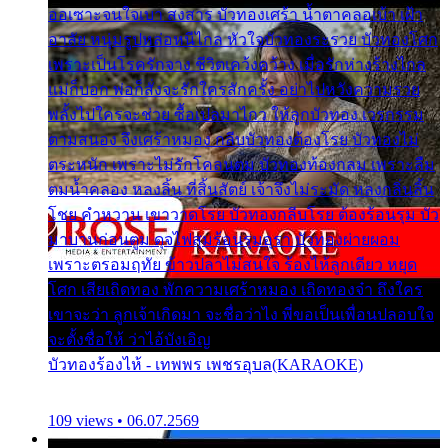
ออเซาะจนใจเบา สงสาร บัวทองเศร้า น้ำตาคลอเบ้า เฝ้า
อาลัย หนุ่มรูปหล่อหนีไกล หัวใจบัวทองระรวย บัวทองโศก
เพราะเป็นโรครักจาง ชีวิตเคว้งคว้าง เมื่อรักห่างร้างไกล
แม่ก็บอก พ่อก็สั่งจะรักใครสักครั้ง อย่าไปหวังความรวย
พลั้งไปใครจะช่วย ซื้อเปลมาไกว ให้ลูกบัวทอง เวรกรรม
ตามสนอง จึงเศร้าหมอง กลีบบัวทองต้องโรย บัวทองไม่
ตระหนัก เพราะไม่รักโคลนตม บัวทองท้องกลม เพราะลืม
ตมน้ำคลอง หลงลิ้น ที่สิ้นสัตย์ เจ้าจึงไม่ระมัด หลงกลิ่นลิ้น
โชย คำหวาน เขาวาดโรย บัวทองกลีบโรย ต้องร้อนรุม บัว
มาบานก่อนตูม ดุจไฟสุมร้อนรุมอุรา บัวทองผ่ายผอม
เพราะตรอมฤทัย ข้าวปลาไม่สนใจ ร้องไห้ลูกเดียว หยุด
โศก เสียเถิดทอง พักความเศร้าหมอง เถิดทองจ๋า ถึงใคร
เขาจะว่า ลูกเจ้าเกิดมา จะชื่อว่าไง พี่ขอเป็นเพื่อนปลอบใจ
จะตั้งชื่อให้ ว่าไอ้บังเอิญ
บัวทองร้องไห้ - เทพพร เพชรอุบล(KARAOKE)
109 views • 06.07.2569