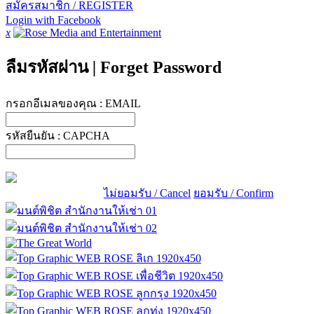
สมัครสมาชิก / REGISTER
Login with Facebook
x
ลืมรหัสผ่าน
|
Forget Password
กรอกอีเมลของคุณ :
EMAIL
รหัสยืนยัน :
CAPCHA
ไม่ยอมรับ / Cancel
ยอมรับ / Confirm