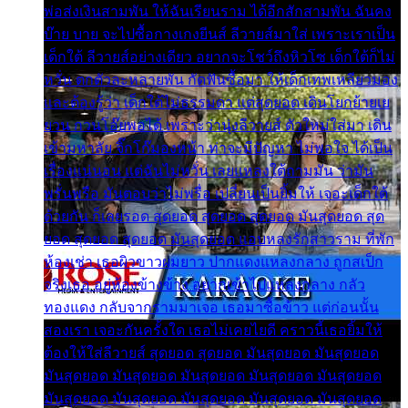
พ่อส่งเงินสามพัน ให้ฉันเรียนราม ได้อีกสักสามพัน ฉันคง
บ๊าย บาย จะไปซื้อกางเกงยีนส์ ลีวายส์มาใส่ เพราะเราเป็น
เด็กใต้ ลีวายส์อย่างเดียว อยากจะโชว์ถึงหิวโซ เด็กใต้ก็ไม่
หวั่น ตกตัวละหลายพัน กัดฟันซื้อมา ให้เด็กเทพเหลียวมอง
และต้องรู้ว่า เด็กใต้ไม่ธรรมดา แต่สุดยอด เดินโยกย้ายเย
ยวน กวนโอ๊ยพอได้ เพราะว่านุ่งลีวายส์ ตัวใหม่ใส่มา เดิน
เข้ามหาลัย จิ๊กโก๊มองหน้า ท่าจะมีปัญหา ไม่พอใจ ได้เป็น
เรื่องแน่นอน แต่ฉันไม่หวั่น เลยแหลงใต้ถามมัน ว่ามัน
พรั่นพรือ มันตอบว่าไม่พรื่อ เปลี่ยนเป็นยิ้มให้ เจอะเด็กใต้
ด้วยกัน ก็เลยรอด สุดยอด สุดยอด สุดยอด มันสุดยอด สุด
ยอด สุดยอด สุดยอด มันสุดยอด แอบหลงรักสาวราม ที่พัก
ห้องเช่า เธอผิวขาวผมยาว ปากแดงแหลงกลาง ถูกสเป็ก
จริงเธอ อยู่ห้องข้างข้าง อยากเข้าไปแหลงกลาง กลัว
ทองแดง กลับจากรามมาเจอ เธอมาซื้อข้าว แต่ก่อนนั้น
สองเรา เจอะกันครั้งใด เธอไม่เคยไยดี คราวนี้เธอยิ้มให้
ต้องให้ใส่ลีวายส์ สุดยอด สุดยอด มันสุดยอด มันสุดยอด
มันสุดยอด มันสุดยอด มันสุดยอด มันสุดยอด มันสุดยอด
มันสุดยอด มันสุดยอด มันสุดยอด มันสุดยอด มันสุดยอด