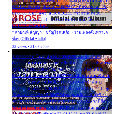
00:45:25 รอหน่อยน้องติ๋ม 15. 00:48:56 เรือล่มในหนอง 16.
00:51:43 บัตรเชิญสีเลือด 17. 00:56:07 อดีตรักโรงทอ 18.
01:00:00 เขมรไล่ควาย 19. 01:02:55 สาวสวนแตง 20.
01:05:51 แอบมอง 21. 01:09:27 พบรักปากน้ำโพ 22.
01:13:06 สายัณห์เมา
" สายัณห์ สัญญา " ขวัญใจคนเดิม - รวมเพลงดังเพราะๆ
ซึ้งๆ (Official Audio)
32 views • 21.07.2569
1. 00:00:00 ทำไมทำฉันได้ 2. 00:03:20 นางฟ้าสลัม 3.
00:06:50 คน 4. 00:10:36 บุญเหลือเกิน 5. 00:13:58 ฝนหยาด
สุดท้าย 6. 00:17:30 ยาใจยาจก 7. 00:20:30 คิดดูให้ดี 8.
00:24:21 ลบรอยแผลรัก 9. 00:27:35 เหมือนใจโดนกรีด 10.
00:30:54 ขบวนการเปาเปียว 11. 00:34:05 คำรำพัน 12.
00:37:20 ปาหนัน 13. 00:40:37 ใจเจ้ากรรม 14. 00:44:15 จูบ
ฉันแล้วจงตายเสีย 15. 00:47:24 ขอสูมาเต๊อะ 16. 00:51:11
คนใจมาร 17. 00:54:50 คืนทรมาน 18. 00:58:25 รักนี้สีดำ
19. 01:01:44 ส่วนเกิน 20. 01:05:42 หยาดน้ำฝนหยดน้ำตา
21. 01:09:13 เหลือเพียงฝัน 22. 01:13:26 เขา 23. 01:16:37