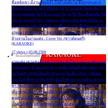
คือหยังเขา มีงานแต่งแล้ว ไปล้างแต่จาน ดั่งถูกประหาร
เมื่อเขาชื่นบาน แต่เราขื่นขม โอ้ รัก ลอยลม ไม่สม ดัง ใจ
ล้างจานคอยคู่ ไม่รู้ อีกนานเท่าใด จะได้ เลื่อนขั้นบันได ได้
เป็น ตำแหน่งเจ้าสาว มันเหงา เห็นเขามีคู่ ซมดู มีคู่ก็ม่วน
เข้าพาขวัญ เสียงโห่ตึงตึง มันซึ้ง อยู่แก่ใจ มื้อใด๋หนอ สิเป็น
งานเฮา มัวซอยเขา ใจเฮาซิด้าน มันทรมาน จับจาน เอย…
ล้างจานในงานแต่ง - Cover Ver. (ซาวด์ดนตรี)
(KARAOKE)
27 views • 03.08.2569
งานแต่ง เขาแซง แย่งเอาไปก่อน หัวใจอาวรณ์ มาซ่อน อยู่
ในห้องครัว ข้างนอกเจ้าสาว ส่งยิ้ม ให้คนไปทั่ว แต่เรา เฝ้า
อยู่ในครัว ทำตัวเป็นเด็ก ล้างจาน ในเมื่อ เจ้าสาว คือคน
บ้านใกล้ พึ่งพาอาศัย จำใจ ต้องไปช่วยงาน พอถึงเวลา เขา
พา กันเข้าพาขวัญ เพื่อนฝูง เฮฮาดังลั่น แต่เราล้างจาน
เดียวดาย เป็นคนพ่าย บ่มีความหมาย เคียงใจเจ้าบ่าว เป็น
คนพ่าย บ่มีความหมาย เคียงใจเจ้าบ่าว เพื่อนเจ้าสาว ยัง
เป็นบ่ได้ คือคนพ่าย ฮักคน ไม่มีใครสน เขาไม่เห็นคน ที่อยู่