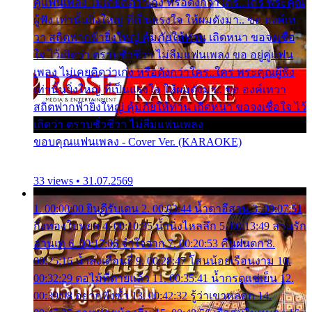
คู่แฟนเพลง ไม่เคยคิดว่าเก่ง หรือดังกว่าใคร..ใคร พระคุณ
ผู้ฟัง เท่านั้นยิ่งใหญ่ ที่เป็นแรงใจ ให้ผมดังมา.. ขอ องค์เท
วา สถิตฟากฟ้ายิ่งใหญ่ คุ้มภัยให้ท่าน เถิดหนา ขอจงเชื่อ
ใจ ไว้เถิดว่า ตราบชั่วชีวา ไม่ลืมแฟนเพลง ขอ อยู่คู่แฟน
เพลง ไม่เคยคิดว่าเก่ง หรือดังกว่าใคร..ใคร พระคุณผู้ฟัง
เท่านั้นยิ่งใหญ่ ที่เป็นแรงใจ ให้ผมดังมา.. ขอ องค์เทวา
สถิตฟากฟ้ายิ่งใหญ่ คุ้มภัยให้ท่าน เถิดหนา ขอจงเชื่อใจ ไว้
เถิดว่า ตราบชั่วชีวา ไม่ลืมแฟนเพลง
ขอบคุณแฟนเพลง - Cover Ver. (KARAOKE)
33 views • 31.07.2569
1. 00:00:00 ยินดีรับเดน 2. 00:03:44 น้ำตาอีสาน 3. 00:07:51
กิ่งทองใบหยก 4. 00:10:35 น้ำนิ่งไหลลึก 5. 00:13:49 ลานรัก
ลานเท 6. 00:17:06 จำใจจาก 7. 00:20:53 คืนฝนตก 8.
00:25:16 น้ำลงเดือนยี่ 9. 00:28:47 โสนน้อยเรือนงาม 10.
00:32:29 ตอไม้ที่ตายแล้ว 11. 00:35:41 น้ำกรดแช่เย็น 12.
00:39:08 อยากฟังซ้ำ 13. 00:42:32 รู้ว่าเขาหลอก 14.