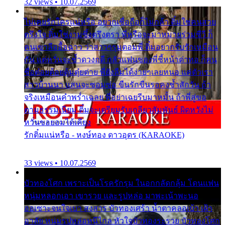
32 views • 10.07.2569
ไม่เคยรักใครแน่หรือ อยากเชื่อถือก็ไม่กล้า ติ๋มใช่คนสวย
ตรึงใจ ติ๋มใช่งามซึ้งตรึงตรา พี่หรือจะมาหมายร่วมชีวี ก็
คนเขาลืออื้อฉาว ว่าสาวๆรุมตอมพี่ ติ๋มอยากรับรักเหมือน
กัน แต่หวั่นจะช้ำดวงฤดี กลัวแฟนของพี่ชี้หน้าด่าทอ ก็คน
ชื่อต๋อยต้อยตุ้มตุ๋ยต่าย พี่ยังลืมได้ง่ายๆเลยหนอ แค่ตัวเรา
สาวบ้านนา แสนจะซอมซ่อ ขืนรักขืนรอคงช้ำสักวัน ถ้า
จริงเหมือนคำพร่ำเฉลย พี่อย่าเฉยรีบมาหมั้น ถ้าพี่สู่ขอ
ตามธรรมเนียม ติ๋มจะเตรียมรับเกลียวสัมพันธ์ ผิดหวังไม่
หวั่นขอยอมได้เคียง
รักติ๋มแน่หรือ - หงษ์ทอง ดาวอุดร (KARAOKE)
33 views • 10.07.2569
บัวทองโศก เพราะเป็นโรครักรุม ในอกกลัดกลุ้ม โดนแฟน
หนุ่มหลอกเอา เขารวย และรูปหล่อ มาพะเน้าพะนอ
ออเซาะจนใจเบา สงสาร บัวทองเศร้า น้ำตาคลอเบ้า เฝ้า
อาลัย หนุ่มรูปหล่อหนีไกล หัวใจบัวทองระรวย บัวทองโศก