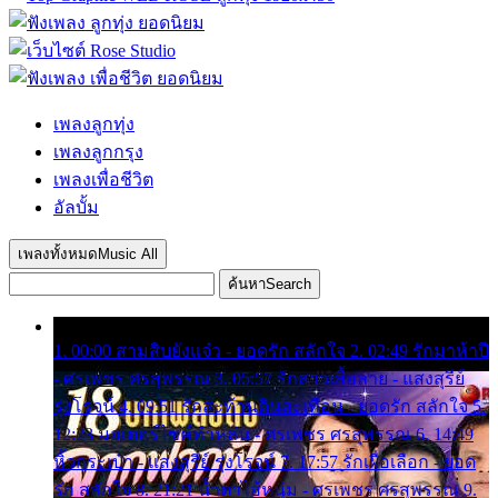
เพลงลูกทุ่ง
เพลงลูกกรุง
เพลงเพื่อชีวิต
อัลบั้ม
เพลงทั้งหมด
Music All
ค้นหา
Search
1. 00:00 สามสิบยังแจ๋ว - ยอดรัก สลักใจ 2. 02:49 รักมาห้าปี
- ศรเพชร ศรสุพรรณ 3. 05:57 รักสาวเสื้อลาย - แสงสุรีย์
รุ่งโรจน์ 4. 09:51 รักสะท้านดินสะเทือน - ยอดรัก สลักใจ 5.
12:23 มอเตอร์ไซค์ทำหล่น - ศรเพชร ศรสุพรรณ 6. 14:49
หิ้วกระเป๋า - แสงสุรีย์ รุ่งโรจน์ 7. 17:57 รักเผื่อเลือก - ยอด
รัก สลักใจ 8. 21:21 น้ำตาไอ้หนุ่ม - ศรเพชร ศรสุพรรณ 9.