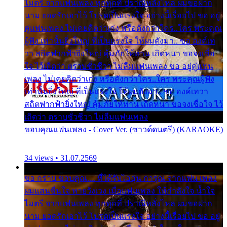
ไมตรี จากแฟนเพลง ทุกทุกที่ ปราณีหลั่งไหล ผมขอฝาก
นาม ยอดรักเอาไว้ โปรดเป็นแรงใจ อย่างนี้เรื่อยไป ขอ อยู่
คู่แฟนเพลง ไม่เคยคิดว่าเก่ง หรือดังกว่าใคร..ใคร พระคุณ
ผู้ฟัง เท่านั้นยิ่งใหญ่ ที่เป็นแรงใจ ให้ผมดังมา.. ขอ องค์เท
วา สถิตฟากฟ้ายิ่งใหญ่ คุ้มภัยให้ท่าน เถิดหนา ขอจงเชื่อ
ใจ ไว้เถิดว่า ตราบชั่วชีวา ไม่ลืมแฟนเพลง ขอ อยู่คู่แฟน
เพลง ไม่เคยคิดว่าเก่ง หรือดังกว่าใคร..ใคร พระคุณผู้ฟัง
เท่านั้นยิ่งใหญ่ ที่เป็นแรงใจ ให้ผมดังมา.. ขอ องค์เทวา
สถิตฟากฟ้ายิ่งใหญ่ คุ้มภัยให้ท่าน เถิดหนา ขอจงเชื่อใจ ไว้
เถิดว่า ตราบชั่วชีวา ไม่ลืมแฟนเพลง
ขอบคุณแฟนเพลง - Cover Ver. (ซาวด์ดนตรี) (KARAOKE)
34 views • 31.07.2569
ขอ กราบ ขอบคุณ.... ที่ได้รับไออุ่น การุณ จากแฟน เพลง
ผมแสนชื่นใจ หายวังเวง เมื่อแฟนเพลง ให้กำลังใจ น้ำใจ
ไมตรี จากแฟนเพลง ทุกทุกที่ ปราณีหลั่งไหล ผมขอฝาก
นาม ยอดรักเอาไว้ โปรดเป็นแรงใจ อย่างนี้เรื่อยไป ขอ อยู่