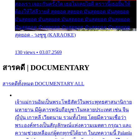
สองเรา เจอะกันครั้งใด เธอไม่เคยไยดี คราวนี้เธอยิ้มให้
ต้องให้ใส่ลีวายส์ สุดยอด สุดยอด มันสุดยอด มันสุดยอด
มันสุดยอด มันสุดยอด มันสุดยอด มันสุดยอด มันสุดยอด
มันสุดยอด มันสุดยอด มันสุดยอด มันสุดยอด มันสุดยอด
สุดยอด - วงซูซู (KARAOKE)
130 views • 03.07.2569
สารคดี
|
DOCUMENTARY
สารคดีทั้งหมด
DOCUMENTARY ALL
เจ้าแม่กวนอิมเป็นพระโพธิสัตว์ในพระพุทธศาสนานิกาย
มหายาน มีผู้เคารพนับถือบูชาในหลายประเทศ เช่น จีน
ญี่ปุ่น เกาหลี เวียดนาม รวมทั้งไทย โดยมีความเชื่อว่า
พระองค์ทรงเป็นสัญลักษณ์แห่งความเมตตา กรุณา และ
ความช่วยเหลือแก่ผู้ตกทุกข์ได้ยาก ในบทความนี้ Palanla