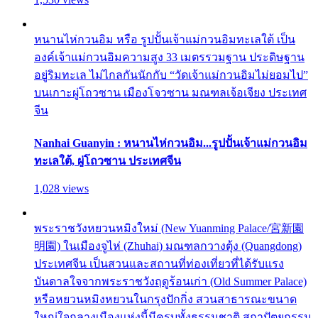
หนานไห่กวนอิม หรือ รูปปั้นเจ้าแม่กวนอิมทะเลใต้ เป็น
องค์เจ้าแม่กวนอิมความสูง 33 เมตรรวมฐาน ประดิษฐาน
อยู่ริมทะเล ไม่ไกลกันนักกับ “วัดเจ้าแม่กวนอิมไม่ยอมไป”
บนเกาะผู่โถวซาน เมืองโจวซาน มณฑลเจ้อเจียง ประเทศ
จีน
Nanhai Guanyin : หนานไห่กวนอิม...รูปปั้นเจ้าแม่กวนอิม
ทะเลใต้, ผู่โถวซาน ประเทศจีน
1,028 views
พระราชวังหยวนหมิงใหม่ (New Yuanming Palace/宮新園
明園) ในเมืองจูไห่ (Zhuhai) มณฑลกวางตุ้ง (Quangdong)
ประเทศจีน เป็นสวนและสถานที่ท่องเที่ยวที่ได้รับแรง
บันดาลใจจากพระราชวังฤดูร้อนเก่า (Old Summer Palace)
หรือหยวนหมิงหยวนในกรุงปักกิ่ง สวนสาธารณะขนาด
ใหญ่ใจกลางเมืองแห่งนี้มีครบทั้งธรรมชาติ สถาปัตยกรรม