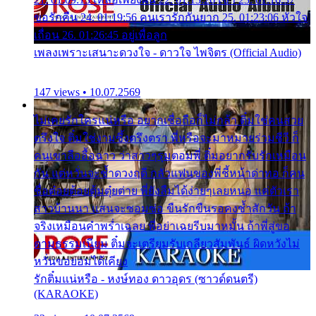
ขอรักคืน 24. 01:19:56 คนเรารักกันยาก 25. 01:23:06 หัวใจ
เถื่อน 26. 01:26:45 อยู่เพื่อลูก
เพลงเพราะเสนาะดวงใจ - ดาวใจ ไพจิตร (Official Audio)
147 views • 10.07.2569
ไม่เคยรักใครแน่หรือ อยากเชื่อถือก็ไม่กล้า ติ๋มใช่คนสวย
ตรึงใจ ติ๋มใช่งามซึ้งตรึงตรา พี่หรือจะมาหมายร่วมชีวี ก็
คนเขาลืออื้อฉาว ว่าสาวๆรุมตอมพี่ ติ๋มอยากรับรักเหมือน
กัน แต่หวั่นจะช้ำดวงฤดี กลัวแฟนของพี่ชี้หน้าด่าทอ ก็คน
ชื่อต๋อยต้อยตุ้มตุ๋ยต่าย พี่ยังลืมได้ง่ายๆเลยหนอ แค่ตัวเรา
สาวบ้านนา แสนจะซอมซ่อ ขืนรักขืนรอคงช้ำสักวัน ถ้า
จริงเหมือนคำพร่ำเฉลย พี่อย่าเฉยรีบมาหมั้น ถ้าพี่สู่ขอ
ตามธรรมเนียม ติ๋มจะเตรียมรับเกลียวสัมพันธ์ ผิดหวังไม่
หวั่นขอยอมได้เคียง
รักติ๋มแน่หรือ - หงษ์ทอง ดาวอุดร (ซาวด์ดนตรี)
(KARAOKE)