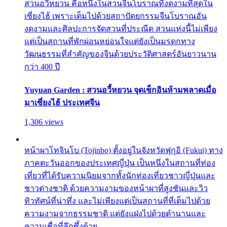
สวนอวี้หยวน คือหนึ่งในสวนจีนโบราณที่งดงามที่สุดใน
เซี่ยงไฮ้ เพราะเต็มไปด้วยสถาปัตยกรรมจีนโบราณอัน
งดงามและศิลปะการจัดสวนที่ประณีต สวนแห่งนี้ไม่เพียง
แต่เป็นสถานที่พักผ่อนหย่อนใจแต่ยังเป็นมรดกทาง
วัฒนธรรมที่สำคัญของจีนด้วยประวัติศาสตร์อันยาวนาน
กว่า 400 ปี
Yuyuan Garden : สวนอวี้หยวน จุดเช็กอินห้ามพลาดเมื่อ
มาเซี่ยงไฮ้ ประเทศจีน
1,306 views
หน้าผาโทจินโบ (Tojinbo) ตั้งอยู่ในจังหวัดฟุกุอิ (Fukui) ทาง
ภาคตะวันออกของประเทศญี่ปุ่น เป็นหนึ่งในสถานที่ท่อง
เที่ยวที่ได้รับความนิยมจากทั้งนักท่องเที่ยวชาวญี่ปุ่นและ
ชาวต่างชาติ ด้วยความงามของหน้าผาที่สูงชันและวิว
ทิวทัศน์ที่น่าทึ่ง และไม่เพียงแต่เป็นสถานที่ที่เต็มไปด้วย
ความงามจากธรรมชาติ แต่ยังแฝงไปด้วยตำนานและ
ความเชื่อที่ลึกซึ้งด้วย