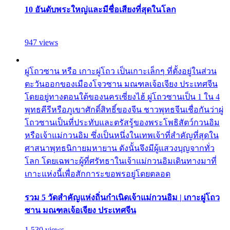
10 อันดับพระใหญ่และมีชื่อเสียงที่สุดในโลก
947 views
ผู่โถวซาน หรือ เกาะผู่โถว เป็นเกาะเล็กๆ ที่ตั้งอยู่ในส่วน
ตะวันออกของเมืองโจวซาน มณฑลเจ้อเจียง ประเทศจีน
โดยอยู่ทางตอนใต้ของนครเซี่ยงไฮ้ ผู่โถวซานเป็น 1 ใน 4
พุทธคีรีหรือภูเขาศักดิ์สิทธิ์ของจีน ชาวพุทธจีนเชื่อกันว่าผู่
โถวซานเป็นที่ประทับและตรัสรู้ของพระโพธิสัตว์กวนอิม
หรือเจ้าแม่กวนอิม ซึ่งเป็นหนึ่งในเทพเจ้าที่สำคัญที่สุดใน
ศาสนาพุทธนิกายมหายาน ดังนั้นจึงมีผู้แสวงบุญจากทั่ว
โลก โดยเฉพาะผู้ที่ศรัทธาในเจ้าแม่กวนอิมเดินทางมาที่
เกาะแห่งนี้เพื่อสักการะขอพรอยู่โดยตลอด
รวม 5 วัดสำคัญแห่งถิ่นกำเนิดเจ้าแม่กวนอิม | เกาะผู่โถว
ซาน มณฑลเจ้อเจียง ประเทศจีน
1,530 views