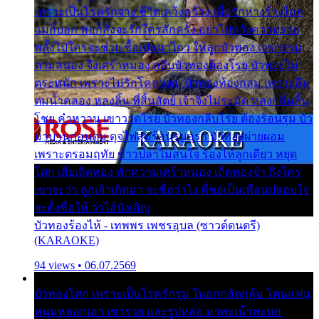
เพราะเป็นโรครักจาง ชีวิตเคว้งคว้าง เมื่อรักห่างร้างไกล
แม่ก็บอก พ่อก็สั่งจะรักใครสักครั้ง อย่าไปหวังความรวย
พลั้งไปใครจะช่วย ซื้อเปลมาไกว ให้ลูกบัวทอง เวรกรรม
ตามสนอง จึงเศร้าหมอง กลีบบัวทองต้องโรย บัวทองไม่
ตระหนัก เพราะไม่รักโคลนตม บัวทองท้องกลม เพราะลืม
ตมน้ำคลอง หลงลิ้น ที่สิ้นสัตย์ เจ้าจึงไม่ระมัด หลงกลิ่นลิ้น
โชย คำหวาน เขาวาดโรย บัวทองกลีบโรย ต้องร้อนรุม บัว
มาบานก่อนตูม ดุจไฟสุมร้อนรุมอุรา บัวทองผ่ายผอม
เพราะตรอมฤทัย ข้าวปลาไม่สนใจ ร้องไห้ลูกเดียว หยุด
โศก เสียเถิดทอง พักความเศร้าหมอง เถิดทองจ๋า ถึงใคร
เขาจะว่า ลูกเจ้าเกิดมา จะชื่อว่าไง พี่ขอเป็นเพื่อนปลอบใจ
จะตั้งชื่อให้ ว่าไอ้บังเอิญ
บัวทองร้องไห้ - เทพพร เพชรอุบล (ซาวด์ดนตรี)
(KARAOKE)
94 views • 06.07.2569
บัวทองโศก เพราะเป็นโรครักรุม ในอกกลัดกลุ้ม โดนแฟน
หนุ่มหลอกเอา เขารวย และรูปหล่อ มาพะเน้าพะนอ