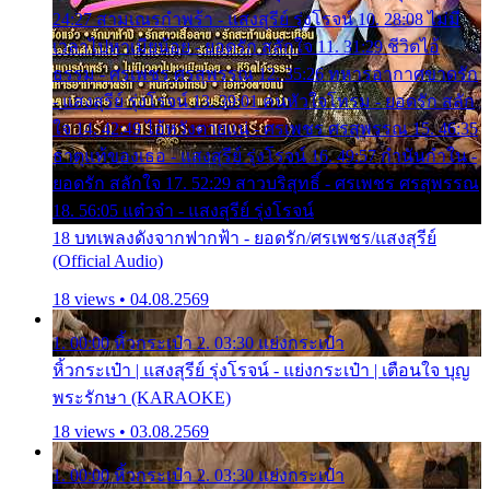
24:27 สามเณรกำพร้า - แสงสุรีย์ รุ่งโรจน์ 10. 28:08 ไม่มี
เวลาไปหาเมียน้อย - ยอดรัก สลักใจ 11. 31:29 ชีวิตไอ้
ธรรม - ศรเพชร ศรสุพรรณ 12. 35:26 ทหารอากาศขาดรัก
- แสงสุรีย์ รุ่งโรจน์ 13. 39:01 คนหัวใจโทรม - ยอดรัก สลัก
ใจ 14. 42:49 ไอ้หวังตายแน่ - ศรเพชร ศรสุพรรณ 15. 46:35
ธาตุแท้ของเธอ - แสงสุรีย์ รุ่งโรจน์ 16. 49:57 กำนันกำใน -
ยอดรัก สลักใจ 17. 52:29 สาวบริสุทธิ์ - ศรเพชร ศรสุพรรณ
18. 56:05 แต๋วจ๋า - แสงสุรีย์ รุ่งโรจน์
18 บทเพลงดังจากฟากฟ้า - ยอดรัก/ศรเพชร/แสงสุรีย์
(Official Audio)
18 views • 04.08.2569
1. 00:00 หิ้วกระเป๋า 2. 03:30 แย่งกระเป๋า
หิ้วกระเป๋า | แสงสุรีย์ รุ่งโรจน์ - แย่งกระเป๋า | เตือนใจ บุญ
พระรักษา (KARAOKE)
18 views • 03.08.2569
1. 00:00 หิ้วกระเป๋า 2. 03:30 แย่งกระเป๋า