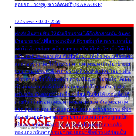
สุดยอด - วงซูซู (ซาวด์ดนตรี) (KARAOKE)
122 views • 03.07.2569
พ่อส่งเงินสามพัน ให้ฉันเรียนราม ได้อีกสักสามพัน ฉันคง
บ๊าย บาย จะไปซื้อกางเกงยีนส์ ลีวายส์มาใส่ เพราะเราเป็น
เด็กใต้ ลีวายส์อย่างเดียว อยากจะโชว์ถึงหิวโซ เด็กใต้ก็ไม่
หวั่น ตกตัวละหลายพัน กัดฟันซื้อมา ให้เด็กเทพเหลียวมอง
และต้องรู้ว่า เด็กใต้ไม่ธรรมดา แต่สุดยอด เดินโยกย้ายเย
ยวน กวนโอ๊ยพอได้ เพราะว่านุ่งลีวายส์ ตัวใหม่ใส่มา เดิน
เข้ามหาลัย จิ๊กโก๊มองหน้า ท่าจะมีปัญหา ไม่พอใจ ได้เป็น
เรื่องแน่นอน แต่ฉันไม่หวั่น เลยแหลงใต้ถามมัน ว่ามัน
พรั่นพรือ มันตอบว่าไม่พรื่อ เปลี่ยนเป็นยิ้มให้ เจอะเด็กใต้
ด้วยกัน ก็เลยรอด สุดยอด สุดยอด สุดยอด มันสุดยอด สุด
ยอด สุดยอด สุดยอด มันสุดยอด แอบหลงรักสาวราม ที่พัก
ห้องเช่า เธอผิวขาวผมยาว ปากแดงแหลงกลาง ถูกสเป็ก
จริงเธอ อยู่ห้องข้างข้าง อยากเข้าไปแหลงกลาง กลัว
ทองแดง กลับจากรามมาเจอ เธอมาซื้อข้าว แต่ก่อนนั้น