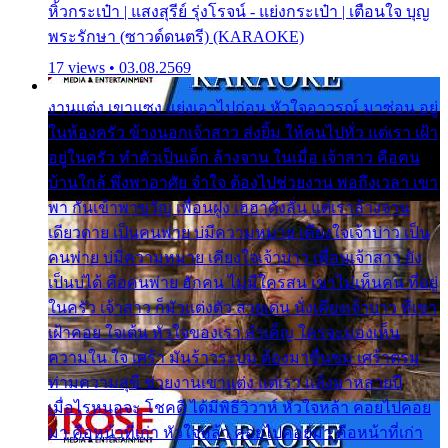
หิ้วกระเป๋า | แสงสุรีย์ รุ่งโรจน์ - แย่งกระเป๋า | เตือนใจ บุญ
พระรักษา (ซาวด์ดนตรี) (KARAOKE)
17 views • 03.08.2569
งานแต่ง เขาแซง แย่งเอาไปก่อน หัวใจอาวรณ์ มาซ่อน อยู่
ในห้องครัว ข้างนอกเจ้าสาว ส่งยิ้ม ให้คนไปทั่ว แต่เรา เฝ้า
อยู่ในครัว ทำตัวเป็นเด็ก ล้างจาน ในเมื่อ เจ้าสาว คือคน
บ้านใกล้ พึ่งพาอาศัย จำใจ ต้องไปช่วยงาน พอถึงเวลา เขา
พา กันเข้าพาขวัญ เพื่อนฝูง เฮฮาดังลั่น แต่เราล้างจาน
เดียวดาย เป็นคนพ่าย บ่มีความหมาย เคียงใจเจ้าบ่าว เป็น
คนพ่าย บ่มีความหมาย เคียงใจเจ้าบ่าว เพื่อนเจ้าสาว ยัง
เป็นบ่ได้ คือคนพ่าย ฮักคน ไม่มีใครสน เขาไม่เห็นคน ที่อยู่
ในครัว เจ้าสาว ก็มัวแต่งตัว สวยเด่น นั่งเคียงเจ้าบ่าว ที่เขา
เฝ้าคอย ใจเต้น หัวใจของเรา ลำเค็ญ ใครจะมองเห็น
ความใน ใจ เศร้า มันร้าวระบม ต้องมาขื่นขม เศร้าตรม
ท่ามความสุขี ช่วยงานเขาแต่ง แต่เรา แล้งมาหลายปี
เมื่อไรหนอจะ โชคดี ได้มีพิธีวิวาห์ หัวใจหล้า คอยไปคอย
มา คือหน้าที่เก่า หัวใจหล้า คอยไปคอยมา คือหน้าที่เก่า