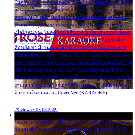
ในครัว เจ้าสาว ก็มัวแต่งตัว สวยเด่น นั่งเคียงเจ้าบ่าว ที่เขา
เฝ้าคอย ใจเต้น หัวใจของเรา ลำเค็ญ ใครจะมองเห็น
ความใน ใจ เศร้า มันร้าวระบม ต้องมาขื่นขม เศร้าตรม
ท่ามความสุขี ช่วยงานเขาแต่ง แต่เรา แล้งมาหลายปี
เมื่อไรหนอจะ โชคดี ได้มีพิธีวิวาห์ หัวใจหล้า คอยไปคอย
มา คือหน้าที่เก่า หัวใจหล้า คอยไปคอยมา คือหน้าที่เก่า
คือหยังเขา มีงานแต่งแล้ว ไปล้างแต่จาน ดั่งถูกประหาร
เมื่อเขาชื่นบาน แต่เราขื่นขม โอ้ รัก ลอยลม ไม่สม ดัง ใจ
ล้างจานคอยคู่ ไม่รู้ อีกนานเท่าใด จะได้ เลื่อนขั้นบันได ได้
เป็น ตำแหน่งเจ้าสาว มันเหงา เห็นเขามีคู่ ซมดู มีคู่ก็ม่วน
เข้าพาขวัญ เสียงโห่ตึงตึง มันซึ้ง อยู่แก่ใจ มื้อใด๋หนอ สิเป็น
งานเฮา มัวซอยเขา ใจเฮาซิด้าน มันทรมาน จับจาน เอย…
ล้างจานในงานแต่ง - Cover Ver. (KARAOKE)
29 views • 03.08.2569
ขอ กราบ ขอบคุณ.... ที่ได้รับไออุ่น การุณ จากแฟน เพลง
ผมแสนชื่นใจ หายวังเวง เมื่อแฟนเพลง ให้กำลังใจ น้ำใจ