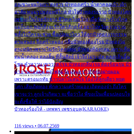
ออเซาะจนใจเบา สงสาร บัวทองเศร้า น้ำตาคลอเบ้า เฝ้า
อาลัย หนุ่มรูปหล่อหนีไกล หัวใจบัวทองระรวย บัวทองโศก
เพราะเป็นโรครักจาง ชีวิตเคว้งคว้าง เมื่อรักห่างร้างไกล
แม่ก็บอก พ่อก็สั่งจะรักใครสักครั้ง อย่าไปหวังความรวย
พลั้งไปใครจะช่วย ซื้อเปลมาไกว ให้ลูกบัวทอง เวรกรรม
ตามสนอง จึงเศร้าหมอง กลีบบัวทองต้องโรย บัวทองไม่
ตระหนัก เพราะไม่รักโคลนตม บัวทองท้องกลม เพราะลืม
ตมน้ำคลอง หลงลิ้น ที่สิ้นสัตย์ เจ้าจึงไม่ระมัด หลงกลิ่นลิ้น
โชย คำหวาน เขาวาดโรย บัวทองกลีบโรย ต้องร้อนรุม บัว
มาบานก่อนตูม ดุจไฟสุมร้อนรุมอุรา บัวทองผ่ายผอม
เพราะตรอมฤทัย ข้าวปลาไม่สนใจ ร้องไห้ลูกเดียว หยุด
โศก เสียเถิดทอง พักความเศร้าหมอง เถิดทองจ๋า ถึงใคร
เขาจะว่า ลูกเจ้าเกิดมา จะชื่อว่าไง พี่ขอเป็นเพื่อนปลอบใจ
จะตั้งชื่อให้ ว่าไอ้บังเอิญ
บัวทองร้องไห้ - เทพพร เพชรอุบล(KARAOKE)
116 views • 06.07.2569