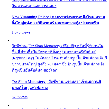
จีน สวนสนุก และการแสดง
New Yuanming Palace | พระราชวังหยวนหมิงใหม่ ความ
ยิ่งใหญ่แห่งประวัติศาสตร์ มณฑลกวางตุ้ง ประเทศจีน
1,075 views
วัดซีซ่าน (Tsz Shan Monastery / 慈山寺) หรือที่รู้จักกันใน
ชื่อ ฉี่ซ้านจี๋ เป็นวัดพุทธที่ตั้งอยู่ริมชายหาดรีพัลส์เบย์
(Repulse Bay) ในฮ่องกง โดดเด่นด้วยรูปปั้นเจ้าแม่กวนอิมสี
ขาวขนาดใหญ่ สูงถึง 76 เมตร ซึ่งเป็นรูปปั้นเจ้าแม่กวนอิม
ที่สูงเป็นอันดับต้นๆ ของโลก
Tsz Shan Monastery | วัดซีซ่าน…งามสง่าเจ้าแม่กวนอิ
มองค์ใหญ่แห่งฮ่องกง
829 views