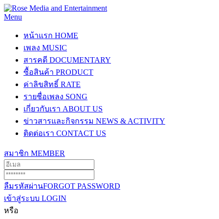
Menu
หน้าแรก
HOME
เพลง
MUSIC
สารคดี
DOCUMENTARY
ซื้อสินค้า
PRODUCT
ค่าลิขสิทธิ์
RATE
รายชื่อเพลง
SONG
เกี่ยวกับเรา
ABOUT US
ข่าวสารและกิจกรรม
NEWS & ACTIVITY
ติดต่อเรา
CONTACT US
สมาชิก
MEMBER
ลืมรหัสผ่าน
FORGOT PASSWORD
เข้าสู่ระบบ
LOGIN
หรือ