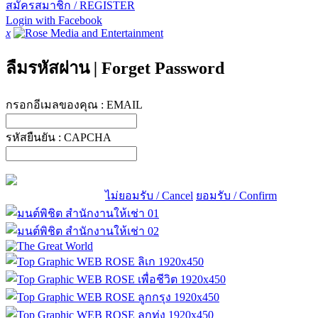
สมัครสมาชิก / REGISTER
Login with Facebook
x
ลืมรหัสผ่าน
|
Forget Password
กรอกอีเมลของคุณ :
EMAIL
รหัสยืนยัน :
CAPCHA
ไม่ยอมรับ / Cancel
ยอมรับ / Confirm