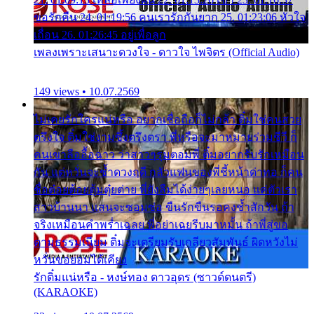
ขอรักคืน 24. 01:19:56 คนเรารักกันยาก 25. 01:23:06 หัวใจ
เถื่อน 26. 01:26:45 อยู่เพื่อลูก
เพลงเพราะเสนาะดวงใจ - ดาวใจ ไพจิตร (Official Audio)
149 views • 10.07.2569
ไม่เคยรักใครแน่หรือ อยากเชื่อถือก็ไม่กล้า ติ๋มใช่คนสวย
ตรึงใจ ติ๋มใช่งามซึ้งตรึงตรา พี่หรือจะมาหมายร่วมชีวี ก็
คนเขาลืออื้อฉาว ว่าสาวๆรุมตอมพี่ ติ๋มอยากรับรักเหมือน
กัน แต่หวั่นจะช้ำดวงฤดี กลัวแฟนของพี่ชี้หน้าด่าทอ ก็คน
ชื่อต๋อยต้อยตุ้มตุ๋ยต่าย พี่ยังลืมได้ง่ายๆเลยหนอ แค่ตัวเรา
สาวบ้านนา แสนจะซอมซ่อ ขืนรักขืนรอคงช้ำสักวัน ถ้า
จริงเหมือนคำพร่ำเฉลย พี่อย่าเฉยรีบมาหมั้น ถ้าพี่สู่ขอ
ตามธรรมเนียม ติ๋มจะเตรียมรับเกลียวสัมพันธ์ ผิดหวังไม่
หวั่นขอยอมได้เคียง
รักติ๋มแน่หรือ - หงษ์ทอง ดาวอุดร (ซาวด์ดนตรี)
(KARAOKE)