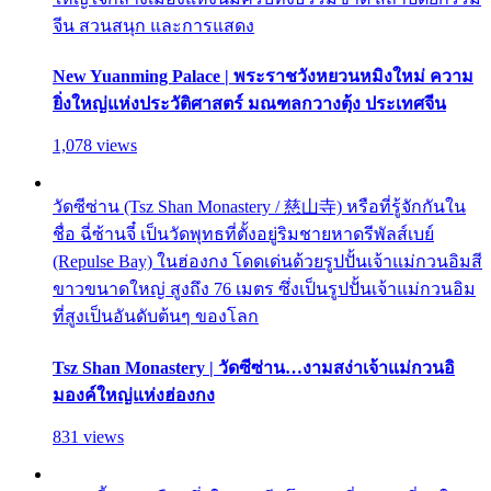
จีน สวนสนุก และการแสดง
New Yuanming Palace | พระราชวังหยวนหมิงใหม่ ความ
ยิ่งใหญ่แห่งประวัติศาสตร์ มณฑลกวางตุ้ง ประเทศจีน
1,078 views
วัดซีซ่าน (Tsz Shan Monastery / 慈山寺) หรือที่รู้จักกันใน
ชื่อ ฉี่ซ้านจี๋ เป็นวัดพุทธที่ตั้งอยู่ริมชายหาดรีพัลส์เบย์
(Repulse Bay) ในฮ่องกง โดดเด่นด้วยรูปปั้นเจ้าแม่กวนอิมสี
ขาวขนาดใหญ่ สูงถึง 76 เมตร ซึ่งเป็นรูปปั้นเจ้าแม่กวนอิม
ที่สูงเป็นอันดับต้นๆ ของโลก
Tsz Shan Monastery | วัดซีซ่าน…งามสง่าเจ้าแม่กวนอิ
มองค์ใหญ่แห่งฮ่องกง
831 views