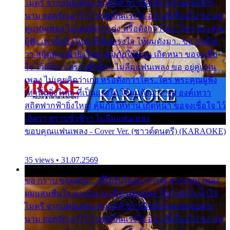
ไมตรี จากแฟนเพลง ทุกทุกที่ ปราณีหลั่งไหล ผมขอฝาก
นาม ยอดรักเอาไว้ โปรดเป็นแรงใจ อย่างนี้เรื่อยไป ขอ อยู่
คู่แฟนเพลง ไม่เคยคิดว่าเก่ง หรือดังกว่าใคร..ใคร พระคุณ
ผู้ฟัง เท่านั้นยิ่งใหญ่ ที่เป็นแรงใจ ให้ผมดังมา.. ขอ องค์เท
วา สถิตฟากฟ้ายิ่งใหญ่ คุ้มภัยให้ท่าน เถิดหนา ขอจงเชื่อ
ใจ ไว้เถิดว่า ตราบชั่วชีวา ไม่ลืมแฟนเพลง ขอ อยู่คู่แฟน
เพลง ไม่เคยคิดว่าเก่ง หรือดังกว่าใคร..ใคร พระคุณผู้ฟัง
เท่านั้นยิ่งใหญ่ ที่เป็นแรงใจ ให้ผมดังมา.. ขอ องค์เทวา
สถิตฟากฟ้ายิ่งใหญ่ คุ้มภัยให้ท่าน เถิดหนา ขอจงเชื่อใจ ไว้
เถิดว่า ตราบชั่วชีวา ไม่ลืมแฟนเพลง
ขอบคุณแฟนเพลง - Cover Ver. (ซาวด์ดนตรี) (KARAOKE)
35 views • 31.07.2569
ขอ กราบ ขอบคุณ.... ที่ได้รับไออุ่น การุณ จากแฟน เพลง
ผมแสนชื่นใจ หายวังเวง เมื่อแฟนเพลง ให้กำลังใจ น้ำใจ
ไมตรี จากแฟนเพลง ทุกทุกที่ ปราณีหลั่งไหล ผมขอฝาก
นาม ยอดรักเอาไว้ โปรดเป็นแรงใจ อย่างนี้เรื่อยไป ขอ อยู่