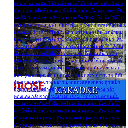
พ่อส่งเงินสามพัน ให้ฉันเรียนราม ได้อีกสักสามพัน ฉันคง
บ๊าย บาย จะไปซื้อกางเกงยีนส์ ลีวายส์มาใส่ เพราะเราเป็น
เด็กใต้ ลีวายส์อย่างเดียว อยากจะโชว์ถึงหิวโซ เด็กใต้ก็ไม่
หวั่น ตกตัวละหลายพัน กัดฟันซื้อมา ให้เด็กเทพเหลียวมอง
และต้องรู้ว่า เด็กใต้ไม่ธรรมดา แต่สุดยอด เดินโยกย้ายเย
ยวน กวนโอ๊ยพอได้ เพราะว่านุ่งลีวายส์ ตัวใหม่ใส่มา เดิน
เข้ามหาลัย จิ๊กโก๊มองหน้า ท่าจะมีปัญหา ไม่พอใจ ได้เป็น
เรื่องแน่นอน แต่ฉันไม่หวั่น เลยแหลงใต้ถามมัน ว่ามัน
พรั่นพรือ มันตอบว่าไม่พรื่อ เปลี่ยนเป็นยิ้มให้ เจอะเด็กใต้
ด้วยกัน ก็เลยรอด สุดยอด สุดยอด สุดยอด มันสุดยอด สุด
ยอด สุดยอด สุดยอด มันสุดยอด แอบหลงรักสาวราม ที่พัก
ห้องเช่า เธอผิวขาวผมยาว ปากแดงแหลงกลาง ถูกสเป็ก
จริงเธอ อยู่ห้องข้างข้าง อยากเข้าไปแหลงกลาง กลัว
ทองแดง กลับจากรามมาเจอ เธอมาซื้อข้าว แต่ก่อนนั้น
สองเรา เจอะกันครั้งใด เธอไม่เคยไยดี คราวนี้เธอยิ้มให้
ต้องให้ใส่ลีวายส์ สุดยอด สุดยอด มันสุดยอด มันสุดยอด
มันสุดยอด มันสุดยอด มันสุดยอด มันสุดยอด มันสุดยอด
มันสุดยอด มันสุดยอด มันสุดยอด มันสุดยอด มันสุดยอด