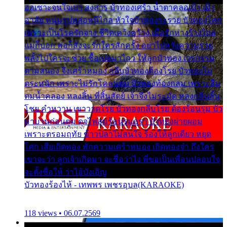
ออเซาะจนใจเบา สงสาร บัวทองเศร้า น้ำตาคลอเบ้า เฝ้า
อาลัย หนุ่มรูปหล่อหนีไกล หัวใจบัวทองระรวย บัวทองโศก
เพราะเป็นโรครักจาง ชีวิตเคว้งคว้าง เมื่อรักห่างร้างไกล
แม่ก็บอก พ่อก็สั่งจะรักใครสักครั้ง อย่าไปหวังความรวย
พลั้งไปใครจะช่วย ซื้อเปลมาไกว ให้ลูกบัวทอง เวรกรรม
ตามสนอง จึงเศร้าหมอง กลีบบัวทองต้องโรย บัวทองไม่
ตระหนัก เพราะไม่รักโคลนตม บัวทองท้องกลม เพราะลืม
ตมน้ำคลอง หลงลิ้น ที่สิ้นสัตย์ เจ้าจึงไม่ระมัด หลงกลิ่นลิ้น
โชย คำหวาน เขาวาดโรย บัวทองกลีบโรย ต้องร้อนรุม บัว
มาบานก่อนตูม ดุจไฟสุมร้อนรุมอุรา บัวทองผ่ายผอม
เพราะตรอมฤทัย ข้าวปลาไม่สนใจ ร้องไห้ลูกเดียว หยุด
โศก เสียเถิดทอง พักความเศร้าหมอง เถิดทองจ๋า ถึงใคร
เขาจะว่า ลูกเจ้าเกิดมา จะชื่อว่าไง พี่ขอเป็นเพื่อนปลอบใจ
จะตั้งชื่อให้ ว่าไอ้บังเอิญ
บัวทองร้องไห้ - เทพพร เพชรอุบล(KARAOKE)
118 views • 06.07.2569