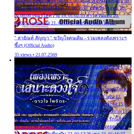
00:45:25 รอหน่อยน้องติ๋ม 15. 00:48:56 เรือล่มในหนอง 16.
00:51:43 บัตรเชิญสีเลือด 17. 00:56:07 อดีตรักโรงทอ 18.
01:00:00 เขมรไล่ควาย 19. 01:02:55 สาวสวนแตง 20.
01:05:51 แอบมอง 21. 01:09:27 พบรักปากน้ำโพ 22.
01:13:06 สายัณห์เมา
" สายัณห์ สัญญา " ขวัญใจคนเดิม - รวมเพลงดังเพราะๆ
ซึ้งๆ (Official Audio)
35 views • 21.07.2569
1. 00:00:00 ทำไมทำฉันได้ 2. 00:03:20 นางฟ้าสลัม 3.
00:06:50 คน 4. 00:10:36 บุญเหลือเกิน 5. 00:13:58 ฝนหยาด
สุดท้าย 6. 00:17:30 ยาใจยาจก 7. 00:20:30 คิดดูให้ดี 8.
00:24:21 ลบรอยแผลรัก 9. 00:27:35 เหมือนใจโดนกรีด 10.
00:30:54 ขบวนการเปาเปียว 11. 00:34:05 คำรำพัน 12.
00:37:20 ปาหนัน 13. 00:40:37 ใจเจ้ากรรม 14. 00:44:15 จูบ
ฉันแล้วจงตายเสีย 15. 00:47:24 ขอสูมาเต๊อะ 16. 00:51:11
คนใจมาร 17. 00:54:50 คืนทรมาน 18. 00:58:25 รักนี้สีดำ
19. 01:01:44 ส่วนเกิน 20. 01:05:42 หยาดน้ำฝนหยดน้ำตา
21. 01:09:13 เหลือเพียงฝัน 22. 01:13:26 เขา 23. 01:16:37