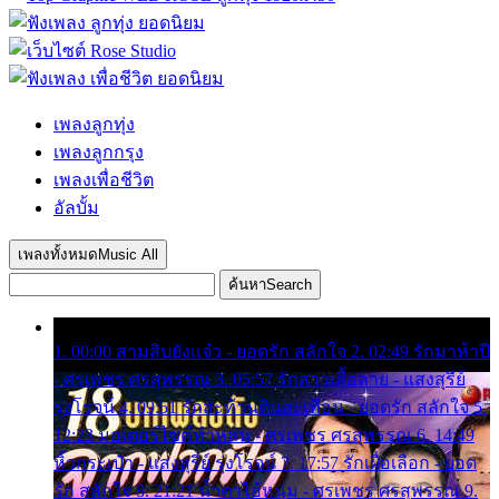
เพลงลูกทุ่ง
เพลงลูกกรุง
เพลงเพื่อชีวิต
อัลบั้ม
เพลงทั้งหมด
Music All
ค้นหา
Search
1. 00:00 สามสิบยังแจ๋ว - ยอดรัก สลักใจ 2. 02:49 รักมาห้าปี
- ศรเพชร ศรสุพรรณ 3. 05:57 รักสาวเสื้อลาย - แสงสุรีย์
รุ่งโรจน์ 4. 09:51 รักสะท้านดินสะเทือน - ยอดรัก สลักใจ 5.
12:23 มอเตอร์ไซค์ทำหล่น - ศรเพชร ศรสุพรรณ 6. 14:49
หิ้วกระเป๋า - แสงสุรีย์ รุ่งโรจน์ 7. 17:57 รักเผื่อเลือก - ยอด
รัก สลักใจ 8. 21:21 น้ำตาไอ้หนุ่ม - ศรเพชร ศรสุพรรณ 9.