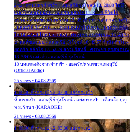
24:27 สามเณรกำพร้า - แสงสุรีย์ รุ่งโรจน์ 10. 28:08 ไม่มี
เวลาไปหาเมียน้อย - ยอดรัก สลักใจ 11. 31:29 ชีวิตไอ้
ธรรม - ศรเพชร ศรสุพรรณ 12. 35:26 ทหารอากาศขาดรัก
- แสงสุรีย์ รุ่งโรจน์ 13. 39:01 คนหัวใจโทรม - ยอดรัก สลัก
ใจ 14. 42:49 ไอ้หวังตายแน่ - ศรเพชร ศรสุพรรณ 15. 46:35
ธาตุแท้ของเธอ - แสงสุรีย์ รุ่งโรจน์ 16. 49:57 กำนันกำใน -
ยอดรัก สลักใจ 17. 52:29 สาวบริสุทธิ์ - ศรเพชร ศรสุพรรณ
18. 56:05 แต๋วจ๋า - แสงสุรีย์ รุ่งโรจน์
18 บทเพลงดังจากฟากฟ้า - ยอดรัก/ศรเพชร/แสงสุรีย์
(Official Audio)
25 views • 04.08.2569
1. 00:00 หิ้วกระเป๋า 2. 03:30 แย่งกระเป๋า
หิ้วกระเป๋า | แสงสุรีย์ รุ่งโรจน์ - แย่งกระเป๋า | เตือนใจ บุญ
พระรักษา (KARAOKE)
21 views • 03.08.2569
1. 00:00 หิ้วกระเป๋า 2. 03:30 แย่งกระเป๋า