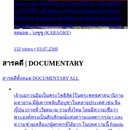
สองเรา เจอะกันครั้งใด เธอไม่เคยไยดี คราวนี้เธอยิ้มให้
ต้องให้ใส่ลีวายส์ สุดยอด สุดยอด มันสุดยอด มันสุดยอด
มันสุดยอด มันสุดยอด มันสุดยอด มันสุดยอด มันสุดยอด
มันสุดยอด มันสุดยอด มันสุดยอด มันสุดยอด มันสุดยอด
สุดยอด - วงซูซู (KARAOKE)
132 views • 03.07.2569
สารคดี
|
DOCUMENTARY
สารคดีทั้งหมด
DOCUMENTARY ALL
เจ้าแม่กวนอิมเป็นพระโพธิสัตว์ในพระพุทธศาสนานิกาย
มหายาน มีผู้เคารพนับถือบูชาในหลายประเทศ เช่น จีน
ญี่ปุ่น เกาหลี เวียดนาม รวมทั้งไทย โดยมีความเชื่อว่า
พระองค์ทรงเป็นสัญลักษณ์แห่งความเมตตา กรุณา และ
ความช่วยเหลือแก่ผู้ตกทุกข์ได้ยาก ในบทความนี้ Palanla