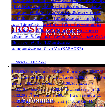
คู่แฟนเพลง ไม่เคยคิดว่าเก่ง หรือดังกว่าใคร..ใคร พระคุณ
ผู้ฟัง เท่านั้นยิ่งใหญ่ ที่เป็นแรงใจ ให้ผมดังมา.. ขอ องค์เท
วา สถิตฟากฟ้ายิ่งใหญ่ คุ้มภัยให้ท่าน เถิดหนา ขอจงเชื่อ
ใจ ไว้เถิดว่า ตราบชั่วชีวา ไม่ลืมแฟนเพลง ขอ อยู่คู่แฟน
เพลง ไม่เคยคิดว่าเก่ง หรือดังกว่าใคร..ใคร พระคุณผู้ฟัง
เท่านั้นยิ่งใหญ่ ที่เป็นแรงใจ ให้ผมดังมา.. ขอ องค์เทวา
สถิตฟากฟ้ายิ่งใหญ่ คุ้มภัยให้ท่าน เถิดหนา ขอจงเชื่อใจ ไว้
เถิดว่า ตราบชั่วชีวา ไม่ลืมแฟนเพลง
ขอบคุณแฟนเพลง - Cover Ver. (KARAOKE)
35 views • 31.07.2569
1. 00:00:00 ยินดีรับเดน 2. 00:03:44 น้ำตาอีสาน 3. 00:07:51
กิ่งทองใบหยก 4. 00:10:35 น้ำนิ่งไหลลึก 5. 00:13:49 ลานรัก
ลานเท 6. 00:17:06 จำใจจาก 7. 00:20:53 คืนฝนตก 8.
00:25:16 น้ำลงเดือนยี่ 9. 00:28:47 โสนน้อยเรือนงาม 10.
00:32:29 ตอไม้ที่ตายแล้ว 11. 00:35:41 น้ำกรดแช่เย็น 12.
00:39:08 อยากฟังซ้ำ 13. 00:42:32 รู้ว่าเขาหลอก 14.