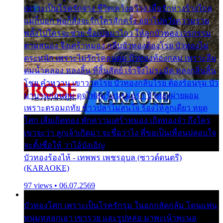
เพราะเป็นโรครักจาง ชีวิตเคว้งคว้าง เมื่อรักห่างร้างไกล
แม่ก็บอก พ่อก็สั่งจะรักใครสักครั้ง อย่าไปหวังความรวย
พลั้งไปใครจะช่วย ซื้อเปลมาไกว ให้ลูกบัวทอง เวรกรรม
ตามสนอง จึงเศร้าหมอง กลีบบัวทองต้องโรย บัวทองไม่
ตระหนัก เพราะไม่รักโคลนตม บัวทองท้องกลม เพราะลืม
ตมน้ำคลอง หลงลิ้น ที่สิ้นสัตย์ เจ้าจึงไม่ระมัด หลงกลิ่นลิ้น
โชย คำหวาน เขาวาดโรย บัวทองกลีบโรย ต้องร้อนรุม บัว
มาบานก่อนตูม ดุจไฟสุมร้อนรุมอุรา บัวทองผ่ายผอม
เพราะตรอมฤทัย ข้าวปลาไม่สนใจ ร้องไห้ลูกเดียว หยุด
โศก เสียเถิดทอง พักความเศร้าหมอง เถิดทองจ๋า ถึงใคร
เขาจะว่า ลูกเจ้าเกิดมา จะชื่อว่าไง พี่ขอเป็นเพื่อนปลอบใจ
จะตั้งชื่อให้ ว่าไอ้บังเอิญ
บัวทองร้องไห้ - เทพพร เพชรอุบล (ซาวด์ดนตรี)
(KARAOKE)
97 views • 06.07.2569
บัวทองโศก เพราะเป็นโรครักรุม ในอกกลัดกลุ้ม โดนแฟน
หนุ่มหลอกเอา เขารวย และรูปหล่อ มาพะเน้าพะนอ