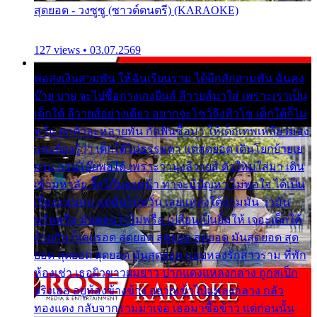
สุดยอด - วงซูซู (ซาวด์ดนตรี) (KARAOKE)
127 views • 03.07.2569
พ่อส่งเงินสามพัน ให้ฉันเรียนราม ได้อีกสักสามพัน ฉันคง
บ๊าย บาย จะไปซื้อกางเกงยีนส์ ลีวายส์มาใส่ เพราะเราเป็น
เด็กใต้ ลีวายส์อย่างเดียว อยากจะโชว์ถึงหิวโซ เด็กใต้ก็ไม่
หวั่น ตกตัวละหลายพัน กัดฟันซื้อมา ให้เด็กเทพเหลียวมอง
และต้องรู้ว่า เด็กใต้ไม่ธรรมดา แต่สุดยอด เดินโยกย้ายเย
ยวน กวนโอ๊ยพอได้ เพราะว่านุ่งลีวายส์ ตัวใหม่ใส่มา เดิน
เข้ามหาลัย จิ๊กโก๊มองหน้า ท่าจะมีปัญหา ไม่พอใจ ได้เป็น
เรื่องแน่นอน แต่ฉันไม่หวั่น เลยแหลงใต้ถามมัน ว่ามัน
พรั่นพรือ มันตอบว่าไม่พรื่อ เปลี่ยนเป็นยิ้มให้ เจอะเด็กใต้
ด้วยกัน ก็เลยรอด สุดยอด สุดยอด สุดยอด มันสุดยอด สุด
ยอด สุดยอด สุดยอด มันสุดยอด แอบหลงรักสาวราม ที่พัก
ห้องเช่า เธอผิวขาวผมยาว ปากแดงแหลงกลาง ถูกสเป็ก
จริงเธอ อยู่ห้องข้างข้าง อยากเข้าไปแหลงกลาง กลัว
ทองแดง กลับจากรามมาเจอ เธอมาซื้อข้าว แต่ก่อนนั้น