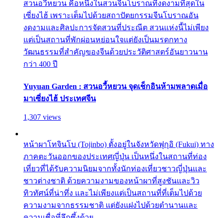
สวนอวี้หยวน คือหนึ่งในสวนจีนโบราณที่งดงามที่สุดใน
เซี่ยงไฮ้ เพราะเต็มไปด้วยสถาปัตยกรรมจีนโบราณอัน
งดงามและศิลปะการจัดสวนที่ประณีต สวนแห่งนี้ไม่เพียง
แต่เป็นสถานที่พักผ่อนหย่อนใจแต่ยังเป็นมรดกทาง
วัฒนธรรมที่สำคัญของจีนด้วยประวัติศาสตร์อันยาวนาน
กว่า 400 ปี
Yuyuan Garden : สวนอวี้หยวน จุดเช็กอินห้ามพลาดเมื่อ
มาเซี่ยงไฮ้ ประเทศจีน
1,307 views
หน้าผาโทจินโบ (Tojinbo) ตั้งอยู่ในจังหวัดฟุกุอิ (Fukui) ทาง
ภาคตะวันออกของประเทศญี่ปุ่น เป็นหนึ่งในสถานที่ท่อง
เที่ยวที่ได้รับความนิยมจากทั้งนักท่องเที่ยวชาวญี่ปุ่นและ
ชาวต่างชาติ ด้วยความงามของหน้าผาที่สูงชันและวิว
ทิวทัศน์ที่น่าทึ่ง และไม่เพียงแต่เป็นสถานที่ที่เต็มไปด้วย
ความงามจากธรรมชาติ แต่ยังแฝงไปด้วยตำนานและ
ความเชื่อที่ลึกซึ้งด้วย