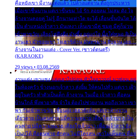
คือหยังเขา มีงานแต่งแล้ว ไปล้างแต่จาน ดั่งถูกประหาร
เมื่อเขาชื่นบาน แต่เราขื่นขม โอ้ รัก ลอยลม ไม่สม ดัง ใจ
ล้างจานคอยคู่ ไม่รู้ อีกนานเท่าใด จะได้ เลื่อนขั้นบันได ได้
เป็น ตำแหน่งเจ้าสาว มันเหงา เห็นเขามีคู่ ซมดู มีคู่ก็ม่วน
เข้าพาขวัญ เสียงโห่ตึงตึง มันซึ้ง อยู่แก่ใจ มื้อใด๋หนอ สิเป็น
งานเฮา มัวซอยเขา ใจเฮาซิด้าน มันทรมาน จับจาน เอย…
ล้างจานในงานแต่ง - Cover Ver. (ซาวด์ดนตรี)
(KARAOKE)
29 views • 03.08.2569
งานแต่ง เขาแซง แย่งเอาไปก่อน หัวใจอาวรณ์ มาซ่อน อยู่
ในห้องครัว ข้างนอกเจ้าสาว ส่งยิ้ม ให้คนไปทั่ว แต่เรา เฝ้า
อยู่ในครัว ทำตัวเป็นเด็ก ล้างจาน ในเมื่อ เจ้าสาว คือคน
บ้านใกล้ พึ่งพาอาศัย จำใจ ต้องไปช่วยงาน พอถึงเวลา เขา
พา กันเข้าพาขวัญ เพื่อนฝูง เฮฮาดังลั่น แต่เราล้างจาน
เดียวดาย เป็นคนพ่าย บ่มีความหมาย เคียงใจเจ้าบ่าว เป็น
คนพ่าย บ่มีความหมาย เคียงใจเจ้าบ่าว เพื่อนเจ้าสาว ยัง
เป็นบ่ได้ คือคนพ่าย ฮักคน ไม่มีใครสน เขาไม่เห็นคน ที่อยู่