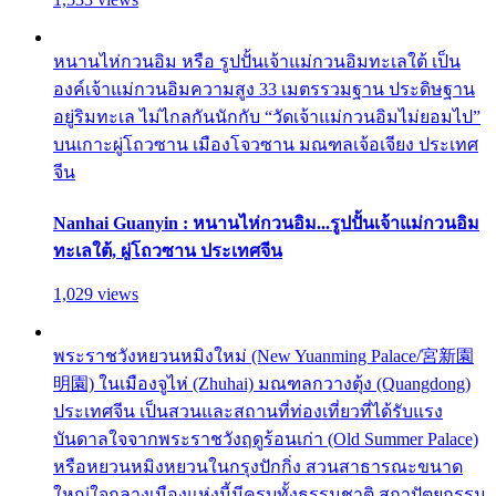
หนานไห่กวนอิม หรือ รูปปั้นเจ้าแม่กวนอิมทะเลใต้ เป็น
องค์เจ้าแม่กวนอิมความสูง 33 เมตรรวมฐาน ประดิษฐาน
อยู่ริมทะเล ไม่ไกลกันนักกับ “วัดเจ้าแม่กวนอิมไม่ยอมไป”
บนเกาะผู่โถวซาน เมืองโจวซาน มณฑลเจ้อเจียง ประเทศ
จีน
Nanhai Guanyin : หนานไห่กวนอิม...รูปปั้นเจ้าแม่กวนอิม
ทะเลใต้, ผู่โถวซาน ประเทศจีน
1,029 views
พระราชวังหยวนหมิงใหม่ (New Yuanming Palace/宮新園
明園) ในเมืองจูไห่ (Zhuhai) มณฑลกวางตุ้ง (Quangdong)
ประเทศจีน เป็นสวนและสถานที่ท่องเที่ยวที่ได้รับแรง
บันดาลใจจากพระราชวังฤดูร้อนเก่า (Old Summer Palace)
หรือหยวนหมิงหยวนในกรุงปักกิ่ง สวนสาธารณะขนาด
ใหญ่ใจกลางเมืองแห่งนี้มีครบทั้งธรรมชาติ สถาปัตยกรรม