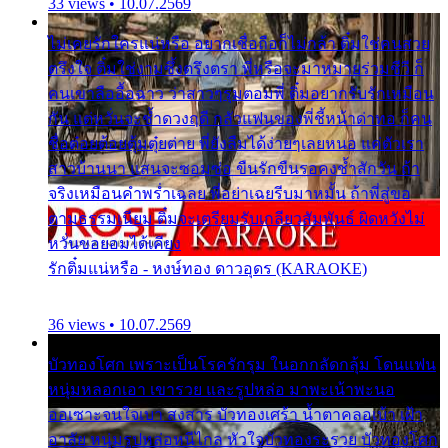
33 views • 10.07.2569
ไม่เคยรักใครแน่หรือ อยากเชื่อถือก็ไม่กล้า ติ๋มใช่คนสวย
ตรึงใจ ติ๋มใช่งามซึ้งตรึงตรา พี่หรือจะมาหมายร่วมชีวี ก็
คนเขาลืออื้อฉาว ว่าสาวๆรุมตอมพี่ ติ๋มอยากรับรักเหมือน
กัน แต่หวั่นจะช้ำดวงฤดี กลัวแฟนของพี่ชี้หน้าด่าทอ ก็คน
ชื่อต๋อยต้อยตุ้มตุ๋ยต่าย พี่ยังลืมได้ง่ายๆเลยหนอ แค่ตัวเรา
สาวบ้านนา แสนจะซอมซ่อ ขืนรักขืนรอคงช้ำสักวัน ถ้า
จริงเหมือนคำพร่ำเฉลย พี่อย่าเฉยรีบมาหมั้น ถ้าพี่สู่ขอ
ตามธรรมเนียม ติ๋มจะเตรียมรับเกลียวสัมพันธ์ ผิดหวังไม่
หวั่นขอยอมได้เคียง
รักติ๋มแน่หรือ - หงษ์ทอง ดาวอุดร (KARAOKE)
36 views • 10.07.2569
บัวทองโศก เพราะเป็นโรครักรุม ในอกกลัดกลุ้ม โดนแฟน
หนุ่มหลอกเอา เขารวย และรูปหล่อ มาพะเน้าพะนอ
ออเซาะจนใจเบา สงสาร บัวทองเศร้า น้ำตาคลอเบ้า เฝ้า
อาลัย หนุ่มรูปหล่อหนีไกล หัวใจบัวทองระรวย บัวทองโศก