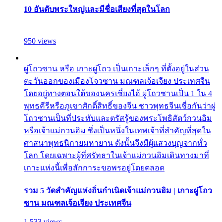
10 อันดับพระใหญ่และมีชื่อเสียงที่สุดในโลก
950 views
ผู่โถวซาน หรือ เกาะผู่โถว เป็นเกาะเล็กๆ ที่ตั้งอยู่ในส่วน
ตะวันออกของเมืองโจวซาน มณฑลเจ้อเจียง ประเทศจีน
โดยอยู่ทางตอนใต้ของนครเซี่ยงไฮ้ ผู่โถวซานเป็น 1 ใน 4
พุทธคีรีหรือภูเขาศักดิ์สิทธิ์ของจีน ชาวพุทธจีนเชื่อกันว่าผู่
โถวซานเป็นที่ประทับและตรัสรู้ของพระโพธิสัตว์กวนอิม
หรือเจ้าแม่กวนอิม ซึ่งเป็นหนึ่งในเทพเจ้าที่สำคัญที่สุดใน
ศาสนาพุทธนิกายมหายาน ดังนั้นจึงมีผู้แสวงบุญจากทั่ว
โลก โดยเฉพาะผู้ที่ศรัทธาในเจ้าแม่กวนอิมเดินทางมาที่
เกาะแห่งนี้เพื่อสักการะขอพรอยู่โดยตลอด
รวม 5 วัดสำคัญแห่งถิ่นกำเนิดเจ้าแม่กวนอิม | เกาะผู่โถว
ซาน มณฑลเจ้อเจียง ประเทศจีน
1,533 views