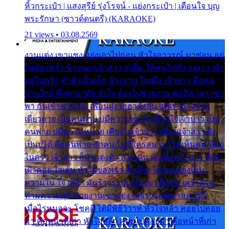
หิ้วกระเป๋า | แสงสุรีย์ รุ่งโรจน์ - แย่งกระเป๋า | เตือนใจ บุญ
พระรักษา (ซาวด์ดนตรี) (KARAOKE)
21 views • 03.08.2569
งานแต่ง เขาแซง แย่งเอาไปก่อน หัวใจอาวรณ์ มาซ่อน อยู่
ในห้องครัว ข้างนอกเจ้าสาว ส่งยิ้ม ให้คนไปทั่ว แต่เรา เฝ้า
อยู่ในครัว ทำตัวเป็นเด็ก ล้างจาน ในเมื่อ เจ้าสาว คือคน
บ้านใกล้ พึ่งพาอาศัย จำใจ ต้องไปช่วยงาน พอถึงเวลา เขา
พา กันเข้าพาขวัญ เพื่อนฝูง เฮฮาดังลั่น แต่เราล้างจาน
เดียวดาย เป็นคนพ่าย บ่มีความหมาย เคียงใจเจ้าบ่าว เป็น
คนพ่าย บ่มีความหมาย เคียงใจเจ้าบ่าว เพื่อนเจ้าสาว ยัง
เป็นบ่ได้ คือคนพ่าย ฮักคน ไม่มีใครสน เขาไม่เห็นคน ที่อยู่
ในครัว เจ้าสาว ก็มัวแต่งตัว สวยเด่น นั่งเคียงเจ้าบ่าว ที่เขา
เฝ้าคอย ใจเต้น หัวใจของเรา ลำเค็ญ ใครจะมองเห็น
ความใน ใจ เศร้า มันร้าวระบม ต้องมาขื่นขม เศร้าตรม
ท่ามความสุขี ช่วยงานเขาแต่ง แต่เรา แล้งมาหลายปี
เมื่อไรหนอจะ โชคดี ได้มีพิธีวิวาห์ หัวใจหล้า คอยไปคอย
มา คือหน้าที่เก่า หัวใจหล้า คอยไปคอยมา คือหน้าที่เก่า