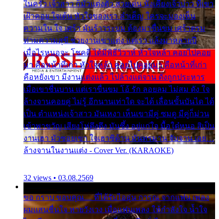
ในครัว เจ้าสาว ก็มัวแต่งตัว สวยเด่น นั่งเคียงเจ้าบ่าว ที่เขา
เฝ้าคอย ใจเต้น หัวใจของเรา ลำเค็ญ ใครจะมองเห็น
ความใน ใจ เศร้า มันร้าวระบม ต้องมาขื่นขม เศร้าตรม
ท่ามความสุขี ช่วยงานเขาแต่ง แต่เรา แล้งมาหลายปี
เมื่อไรหนอจะ โชคดี ได้มีพิธีวิวาห์ หัวใจหล้า คอยไปคอย
มา คือหน้าที่เก่า หัวใจหล้า คอยไปคอยมา คือหน้าที่เก่า
คือหยังเขา มีงานแต่งแล้ว ไปล้างแต่จาน ดั่งถูกประหาร
เมื่อเขาชื่นบาน แต่เราขื่นขม โอ้ รัก ลอยลม ไม่สม ดัง ใจ
ล้างจานคอยคู่ ไม่รู้ อีกนานเท่าใด จะได้ เลื่อนขั้นบันได ได้
เป็น ตำแหน่งเจ้าสาว มันเหงา เห็นเขามีคู่ ซมดู มีคู่ก็ม่วน
เข้าพาขวัญ เสียงโห่ตึงตึง มันซึ้ง อยู่แก่ใจ มื้อใด๋หนอ สิเป็น
งานเฮา มัวซอยเขา ใจเฮาซิด้าน มันทรมาน จับจาน เอย…
ล้างจานในงานแต่ง - Cover Ver. (KARAOKE)
32 views • 03.08.2569
ขอ กราบ ขอบคุณ.... ที่ได้รับไออุ่น การุณ จากแฟน เพลง
ผมแสนชื่นใจ หายวังเวง เมื่อแฟนเพลง ให้กำลังใจ น้ำใจ