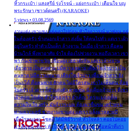
หิ้วกระเป๋า | แสงสุรีย์ รุ่งโรจน์ - แย่งกระเป๋า | เตือนใจ บุญ
พระรักษา (ซาวด์ดนตรี) (KARAOKE)
5 views • 03.08.2569
งานแต่ง เขาแซง แย่งเอาไปก่อน หัวใจอาวรณ์ มาซ่อน อยู่
ในห้องครัว ข้างนอกเจ้าสาว ส่งยิ้ม ให้คนไปทั่ว แต่เรา เฝ้า
อยู่ในครัว ทำตัวเป็นเด็ก ล้างจาน ในเมื่อ เจ้าสาว คือคน
บ้านใกล้ พึ่งพาอาศัย จำใจ ต้องไปช่วยงาน พอถึงเวลา เขา
พา กันเข้าพาขวัญ เพื่อนฝูง เฮฮาดังลั่น แต่เราล้างจาน
เดียวดาย เป็นคนพ่าย บ่มีความหมาย เคียงใจเจ้าบ่าว เป็น
คนพ่าย บ่มีความหมาย เคียงใจเจ้าบ่าว เพื่อนเจ้าสาว ยัง
เป็นบ่ได้ คือคนพ่าย ฮักคน ไม่มีใครสน เขาไม่เห็นคน ที่อยู่
ในครัว เจ้าสาว ก็มัวแต่งตัว สวยเด่น นั่งเคียงเจ้าบ่าว ที่เขา
เฝ้าคอย ใจเต้น หัวใจของเรา ลำเค็ญ ใครจะมองเห็น
ความใน ใจ เศร้า มันร้าวระบม ต้องมาขื่นขม เศร้าตรม
ท่ามความสุขี ช่วยงานเขาแต่ง แต่เรา แล้งมาหลายปี
เมื่อไรหนอจะ โชคดี ได้มีพิธีวิวาห์ หัวใจหล้า คอยไปคอย
มา คือหน้าที่เก่า หัวใจหล้า คอยไปคอยมา คือหน้าที่เก่า