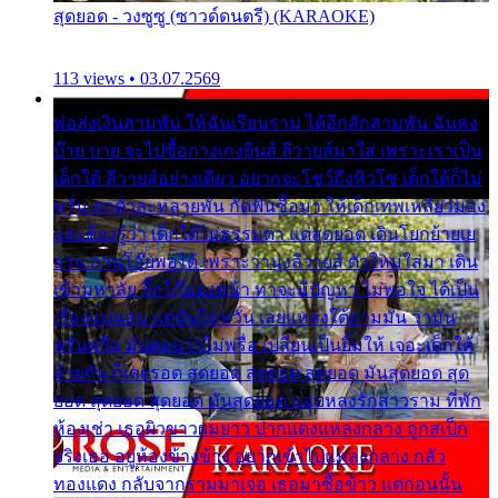
สุดยอด - วงซูซู (ซาวด์ดนตรี) (KARAOKE)
113 views • 03.07.2569
พ่อส่งเงินสามพัน ให้ฉันเรียนราม ได้อีกสักสามพัน ฉันคง
บ๊าย บาย จะไปซื้อกางเกงยีนส์ ลีวายส์มาใส่ เพราะเราเป็น
เด็กใต้ ลีวายส์อย่างเดียว อยากจะโชว์ถึงหิวโซ เด็กใต้ก็ไม่
หวั่น ตกตัวละหลายพัน กัดฟันซื้อมา ให้เด็กเทพเหลียวมอง
และต้องรู้ว่า เด็กใต้ไม่ธรรมดา แต่สุดยอด เดินโยกย้ายเย
ยวน กวนโอ๊ยพอได้ เพราะว่านุ่งลีวายส์ ตัวใหม่ใส่มา เดิน
เข้ามหาลัย จิ๊กโก๊มองหน้า ท่าจะมีปัญหา ไม่พอใจ ได้เป็น
เรื่องแน่นอน แต่ฉันไม่หวั่น เลยแหลงใต้ถามมัน ว่ามัน
พรั่นพรือ มันตอบว่าไม่พรื่อ เปลี่ยนเป็นยิ้มให้ เจอะเด็กใต้
ด้วยกัน ก็เลยรอด สุดยอด สุดยอด สุดยอด มันสุดยอด สุด
ยอด สุดยอด สุดยอด มันสุดยอด แอบหลงรักสาวราม ที่พัก
ห้องเช่า เธอผิวขาวผมยาว ปากแดงแหลงกลาง ถูกสเป็ก
จริงเธอ อยู่ห้องข้างข้าง อยากเข้าไปแหลงกลาง กลัว
ทองแดง กลับจากรามมาเจอ เธอมาซื้อข้าว แต่ก่อนนั้น