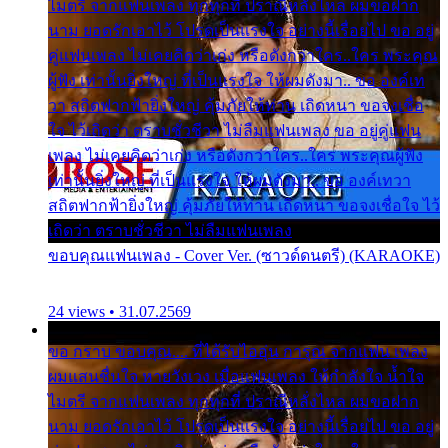
ไมตรี จากแฟนเพลง ทุกทุกที่ ปราณีหลั่งไหล ผมขอฝาก
นาม ยอดรักเอาไว้ โปรดเป็นแรงใจ อย่างนี้เรื่อยไป ขอ อยู่
คู่แฟนเพลง ไม่เคยคิดว่าเก่ง หรือดังกว่าใคร..ใคร พระคุณ
ผู้ฟัง เท่านั้นยิ่งใหญ่ ที่เป็นแรงใจ ให้ผมดังมา.. ขอ องค์เท
วา สถิตฟากฟ้ายิ่งใหญ่ คุ้มภัยให้ท่าน เถิดหนา ขอจงเชื่อ
ใจ ไว้เถิดว่า ตราบชั่วชีวา ไม่ลืมแฟนเพลง ขอ อยู่คู่แฟน
เพลง ไม่เคยคิดว่าเก่ง หรือดังกว่าใคร..ใคร พระคุณผู้ฟัง
เท่านั้นยิ่งใหญ่ ที่เป็นแรงใจ ให้ผมดังมา.. ขอ องค์เทวา
สถิตฟากฟ้ายิ่งใหญ่ คุ้มภัยให้ท่าน เถิดหนา ขอจงเชื่อใจ ไว้
เถิดว่า ตราบชั่วชีวา ไม่ลืมแฟนเพลง
ขอบคุณแฟนเพลง - Cover Ver. (ซาวด์ดนตรี) (KARAOKE)
24 views • 31.07.2569
ขอ กราบ ขอบคุณ.... ที่ได้รับไออุ่น การุณ จากแฟน เพลง
ผมแสนชื่นใจ หายวังเวง เมื่อแฟนเพลง ให้กำลังใจ น้ำใจ
ไมตรี จากแฟนเพลง ทุกทุกที่ ปราณีหลั่งไหล ผมขอฝาก
นาม ยอดรักเอาไว้ โปรดเป็นแรงใจ อย่างนี้เรื่อยไป ขอ อยู่