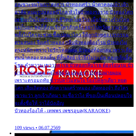
ออเซาะจนใจเบา สงสาร บัวทองเศร้า น้ำตาคลอเบ้า เฝ้า
อาลัย หนุ่มรูปหล่อหนีไกล หัวใจบัวทองระรวย บัวทองโศก
เพราะเป็นโรครักจาง ชีวิตเคว้งคว้าง เมื่อรักห่างร้างไกล
แม่ก็บอก พ่อก็สั่งจะรักใครสักครั้ง อย่าไปหวังความรวย
พลั้งไปใครจะช่วย ซื้อเปลมาไกว ให้ลูกบัวทอง เวรกรรม
ตามสนอง จึงเศร้าหมอง กลีบบัวทองต้องโรย บัวทองไม่
ตระหนัก เพราะไม่รักโคลนตม บัวทองท้องกลม เพราะลืม
ตมน้ำคลอง หลงลิ้น ที่สิ้นสัตย์ เจ้าจึงไม่ระมัด หลงกลิ่นลิ้น
โชย คำหวาน เขาวาดโรย บัวทองกลีบโรย ต้องร้อนรุม บัว
มาบานก่อนตูม ดุจไฟสุมร้อนรุมอุรา บัวทองผ่ายผอม
เพราะตรอมฤทัย ข้าวปลาไม่สนใจ ร้องไห้ลูกเดียว หยุด
โศก เสียเถิดทอง พักความเศร้าหมอง เถิดทองจ๋า ถึงใคร
เขาจะว่า ลูกเจ้าเกิดมา จะชื่อว่าไง พี่ขอเป็นเพื่อนปลอบใจ
จะตั้งชื่อให้ ว่าไอ้บังเอิญ
บัวทองร้องไห้ - เทพพร เพชรอุบล(KARAOKE)
109 views • 06.07.2569