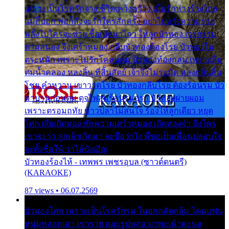
เพราะเป็นโรครักจาง ชีวิตเคว้งคว้าง เมื่อรักห่างร้างไกล
แม่ก็บอก พ่อก็สั่งจะรักใครสักครั้ง อย่าไปหวังความรวย
พลั้งไปใครจะช่วย ซื้อเปลมาไกว ให้ลูกบัวทอง เวรกรรม
ตามสนอง จึงเศร้าหมอง กลีบบัวทองต้องโรย บัวทองไม่
ตระหนัก เพราะไม่รักโคลนตม บัวทองท้องกลม เพราะลืม
ตมน้ำคลอง หลงลิ้น ที่สิ้นสัตย์ เจ้าจึงไม่ระมัด หลงกลิ่นลิ้น
โชย คำหวาน เขาวาดโรย บัวทองกลีบโรย ต้องร้อนรุม บัว
มาบานก่อนตูม ดุจไฟสุมร้อนรุมอุรา บัวทองผ่ายผอม
เพราะตรอมฤทัย ข้าวปลาไม่สนใจ ร้องไห้ลูกเดียว หยุด
โศก เสียเถิดทอง พักความเศร้าหมอง เถิดทองจ๋า ถึงใคร
เขาจะว่า ลูกเจ้าเกิดมา จะชื่อว่าไง พี่ขอเป็นเพื่อนปลอบใจ
จะตั้งชื่อให้ ว่าไอ้บังเอิญ
บัวทองร้องไห้ - เทพพร เพชรอุบล (ซาวด์ดนตรี)
(KARAOKE)
87 views • 06.07.2569
บัวทองโศก เพราะเป็นโรครักรุม ในอกกลัดกลุ้ม โดนแฟน
หนุ่มหลอกเอา เขารวย และรูปหล่อ มาพะเน้าพะนอ