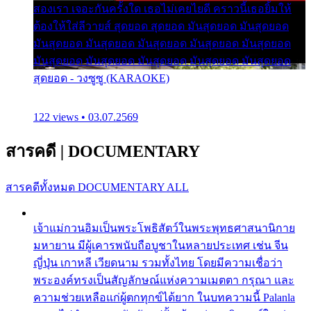
สองเรา เจอะกันครั้งใด เธอไม่เคยไยดี คราวนี้เธอยิ้มให้
ต้องให้ใส่ลีวายส์ สุดยอด สุดยอด มันสุดยอด มันสุดยอด
มันสุดยอด มันสุดยอด มันสุดยอด มันสุดยอด มันสุดยอด
มันสุดยอด มันสุดยอด มันสุดยอด มันสุดยอด มันสุดยอด
สุดยอด - วงซูซู (KARAOKE)
122 views • 03.07.2569
สารคดี
|
DOCUMENTARY
สารคดีทั้งหมด
DOCUMENTARY ALL
เจ้าแม่กวนอิมเป็นพระโพธิสัตว์ในพระพุทธศาสนานิกาย
มหายาน มีผู้เคารพนับถือบูชาในหลายประเทศ เช่น จีน
ญี่ปุ่น เกาหลี เวียดนาม รวมทั้งไทย โดยมีความเชื่อว่า
พระองค์ทรงเป็นสัญลักษณ์แห่งความเมตตา กรุณา และ
ความช่วยเหลือแก่ผู้ตกทุกข์ได้ยาก ในบทความนี้ Palanla