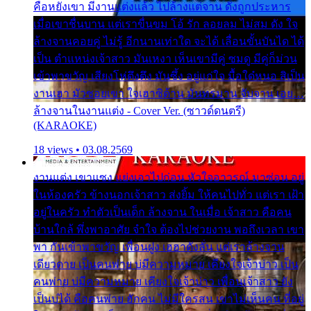
คือหยังเขา มีงานแต่งแล้ว ไปล้างแต่จาน ดั่งถูกประหาร
เมื่อเขาชื่นบาน แต่เราขื่นขม โอ้ รัก ลอยลม ไม่สม ดัง ใจ
ล้างจานคอยคู่ ไม่รู้ อีกนานเท่าใด จะได้ เลื่อนขั้นบันได ได้
เป็น ตำแหน่งเจ้าสาว มันเหงา เห็นเขามีคู่ ซมดู มีคู่ก็ม่วน
เข้าพาขวัญ เสียงโห่ตึงตึง มันซึ้ง อยู่แก่ใจ มื้อใด๋หนอ สิเป็น
งานเฮา มัวซอยเขา ใจเฮาซิด้าน มันทรมาน จับจาน เอย…
ล้างจานในงานแต่ง - Cover Ver. (ซาวด์ดนตรี)
(KARAOKE)
18 views • 03.08.2569
งานแต่ง เขาแซง แย่งเอาไปก่อน หัวใจอาวรณ์ มาซ่อน อยู่
ในห้องครัว ข้างนอกเจ้าสาว ส่งยิ้ม ให้คนไปทั่ว แต่เรา เฝ้า
อยู่ในครัว ทำตัวเป็นเด็ก ล้างจาน ในเมื่อ เจ้าสาว คือคน
บ้านใกล้ พึ่งพาอาศัย จำใจ ต้องไปช่วยงาน พอถึงเวลา เขา
พา กันเข้าพาขวัญ เพื่อนฝูง เฮฮาดังลั่น แต่เราล้างจาน
เดียวดาย เป็นคนพ่าย บ่มีความหมาย เคียงใจเจ้าบ่าว เป็น
คนพ่าย บ่มีความหมาย เคียงใจเจ้าบ่าว เพื่อนเจ้าสาว ยัง
เป็นบ่ได้ คือคนพ่าย ฮักคน ไม่มีใครสน เขาไม่เห็นคน ที่อยู่