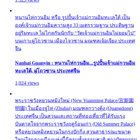
หนานไห่กวนอิม หรือ รูปปั้นเจ้าแม่กวนอิมทะเลใต้ เป็น
องค์เจ้าแม่กวนอิมความสูง 33 เมตรรวมฐาน ประดิษฐาน
อยู่ริมทะเล ไม่ไกลกันนักกับ “วัดเจ้าแม่กวนอิมไม่ยอมไป”
บนเกาะผู่โถวซาน เมืองโจวซาน มณฑลเจ้อเจียง ประเทศ
จีน
Nanhai Guanyin : หนานไห่กวนอิม...รูปปั้นเจ้าแม่กวนอิม
ทะเลใต้, ผู่โถวซาน ประเทศจีน
1,024 views
พระราชวังหยวนหมิงใหม่ (New Yuanming Palace/宮新園
明園) ในเมืองจูไห่ (Zhuhai) มณฑลกวางตุ้ง (Quangdong)
ประเทศจีน เป็นสวนและสถานที่ท่องเที่ยวที่ได้รับแรง
บันดาลใจจากพระราชวังฤดูร้อนเก่า (Old Summer Palace)
หรือหยวนหมิงหยวนในกรุงปักกิ่ง สวนสาธารณะขนาด
ใหญ่ใจกลางเมืองแห่งนี้มีครบทั้งธรรมชาติ สถาปัตยกรรม