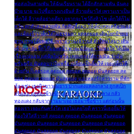
พ่อส่งเงินสามพัน ให้ฉันเรียนราม ได้อีกสักสามพัน ฉันคง
บ๊าย บาย จะไปซื้อกางเกงยีนส์ ลีวายส์มาใส่ เพราะเราเป็น
เด็กใต้ ลีวายส์อย่างเดียว อยากจะโชว์ถึงหิวโซ เด็กใต้ก็ไม่
หวั่น ตกตัวละหลายพัน กัดฟันซื้อมา ให้เด็กเทพเหลียวมอง
และต้องรู้ว่า เด็กใต้ไม่ธรรมดา แต่สุดยอด เดินโยกย้ายเย
ยวน กวนโอ๊ยพอได้ เพราะว่านุ่งลีวายส์ ตัวใหม่ใส่มา เดิน
เข้ามหาลัย จิ๊กโก๊มองหน้า ท่าจะมีปัญหา ไม่พอใจ ได้เป็น
เรื่องแน่นอน แต่ฉันไม่หวั่น เลยแหลงใต้ถามมัน ว่ามัน
พรั่นพรือ มันตอบว่าไม่พรื่อ เปลี่ยนเป็นยิ้มให้ เจอะเด็กใต้
ด้วยกัน ก็เลยรอด สุดยอด สุดยอด สุดยอด มันสุดยอด สุด
ยอด สุดยอด สุดยอด มันสุดยอด แอบหลงรักสาวราม ที่พัก
ห้องเช่า เธอผิวขาวผมยาว ปากแดงแหลงกลาง ถูกสเป็ก
จริงเธอ อยู่ห้องข้างข้าง อยากเข้าไปแหลงกลาง กลัว
ทองแดง กลับจากรามมาเจอ เธอมาซื้อข้าว แต่ก่อนนั้น
สองเรา เจอะกันครั้งใด เธอไม่เคยไยดี คราวนี้เธอยิ้มให้
ต้องให้ใส่ลีวายส์ สุดยอด สุดยอด มันสุดยอด มันสุดยอด
มันสุดยอด มันสุดยอด มันสุดยอด มันสุดยอด มันสุดยอด
มันสุดยอด มันสุดยอด มันสุดยอด มันสุดยอด มันสุดยอด