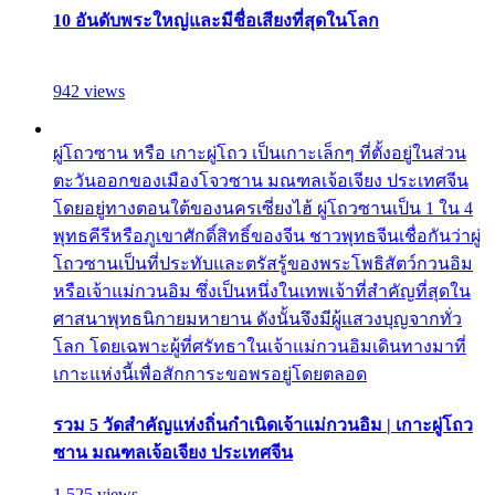
10 อันดับพระใหญ่และมีชื่อเสียงที่สุดในโลก
942 views
ผู่โถวซาน หรือ เกาะผู่โถว เป็นเกาะเล็กๆ ที่ตั้งอยู่ในส่วน
ตะวันออกของเมืองโจวซาน มณฑลเจ้อเจียง ประเทศจีน
โดยอยู่ทางตอนใต้ของนครเซี่ยงไฮ้ ผู่โถวซานเป็น 1 ใน 4
พุทธคีรีหรือภูเขาศักดิ์สิทธิ์ของจีน ชาวพุทธจีนเชื่อกันว่าผู่
โถวซานเป็นที่ประทับและตรัสรู้ของพระโพธิสัตว์กวนอิม
หรือเจ้าแม่กวนอิม ซึ่งเป็นหนึ่งในเทพเจ้าที่สำคัญที่สุดใน
ศาสนาพุทธนิกายมหายาน ดังนั้นจึงมีผู้แสวงบุญจากทั่ว
โลก โดยเฉพาะผู้ที่ศรัทธาในเจ้าแม่กวนอิมเดินทางมาที่
เกาะแห่งนี้เพื่อสักการะขอพรอยู่โดยตลอด
รวม 5 วัดสำคัญแห่งถิ่นกำเนิดเจ้าแม่กวนอิม | เกาะผู่โถว
ซาน มณฑลเจ้อเจียง ประเทศจีน
1,525 views