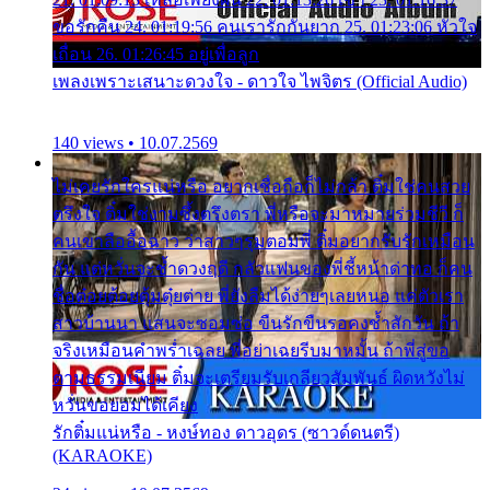
ขอรักคืน 24. 01:19:56 คนเรารักกันยาก 25. 01:23:06 หัวใจ
เถื่อน 26. 01:26:45 อยู่เพื่อลูก
เพลงเพราะเสนาะดวงใจ - ดาวใจ ไพจิตร (Official Audio)
140 views • 10.07.2569
ไม่เคยรักใครแน่หรือ อยากเชื่อถือก็ไม่กล้า ติ๋มใช่คนสวย
ตรึงใจ ติ๋มใช่งามซึ้งตรึงตรา พี่หรือจะมาหมายร่วมชีวี ก็
คนเขาลืออื้อฉาว ว่าสาวๆรุมตอมพี่ ติ๋มอยากรับรักเหมือน
กัน แต่หวั่นจะช้ำดวงฤดี กลัวแฟนของพี่ชี้หน้าด่าทอ ก็คน
ชื่อต๋อยต้อยตุ้มตุ๋ยต่าย พี่ยังลืมได้ง่ายๆเลยหนอ แค่ตัวเรา
สาวบ้านนา แสนจะซอมซ่อ ขืนรักขืนรอคงช้ำสักวัน ถ้า
จริงเหมือนคำพร่ำเฉลย พี่อย่าเฉยรีบมาหมั้น ถ้าพี่สู่ขอ
ตามธรรมเนียม ติ๋มจะเตรียมรับเกลียวสัมพันธ์ ผิดหวังไม่
หวั่นขอยอมได้เคียง
รักติ๋มแน่หรือ - หงษ์ทอง ดาวอุดร (ซาวด์ดนตรี)
(KARAOKE)