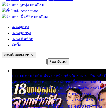
เพลงลูกทุ่ง
เพลงลูกกรุง
เพลงเพื่อชีวิต
อัลบั้ม
เพลงทั้งหมด
Music All
ค้นหา
Search
1. 00:00 สามสิบยังแจ๋ว - ยอดรัก สลักใจ 2. 02:49 รักมาห้าปี
- ศรเพชร ศรสุพรรณ 3. 05:57 รักสาวเสื้อลาย - แสงสุรีย์
รุ่งโรจน์ 4. 09:51 รักสะท้านดินสะเทือน - ยอดรัก สลักใจ 5.
12:23 มอเตอร์ไซค์ทำหล่น - ศรเพชร ศรสุพรรณ 6. 14:49
หิ้วกระเป๋า - แสงสุรีย์ รุ่งโรจน์ 7. 17:57 รักเผื่อเลือก - ยอด
รัก สลักใจ 8. 21:21 น้ำตาไอ้หนุ่ม - ศรเพชร ศรสุพรรณ 9.