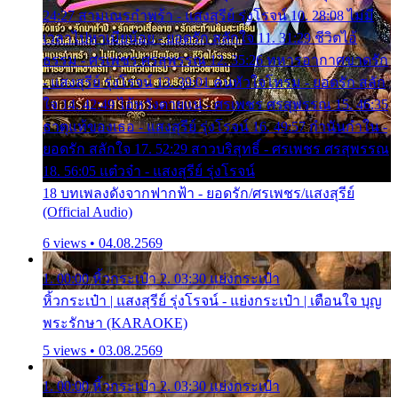
24:27 สามเณรกำพร้า - แสงสุรีย์ รุ่งโรจน์ 10. 28:08 ไม่มี
เวลาไปหาเมียน้อย - ยอดรัก สลักใจ 11. 31:29 ชีวิตไอ้
ธรรม - ศรเพชร ศรสุพรรณ 12. 35:26 ทหารอากาศขาดรัก
- แสงสุรีย์ รุ่งโรจน์ 13. 39:01 คนหัวใจโทรม - ยอดรัก สลัก
ใจ 14. 42:49 ไอ้หวังตายแน่ - ศรเพชร ศรสุพรรณ 15. 46:35
ธาตุแท้ของเธอ - แสงสุรีย์ รุ่งโรจน์ 16. 49:57 กำนันกำใน -
ยอดรัก สลักใจ 17. 52:29 สาวบริสุทธิ์ - ศรเพชร ศรสุพรรณ
18. 56:05 แต๋วจ๋า - แสงสุรีย์ รุ่งโรจน์
18 บทเพลงดังจากฟากฟ้า - ยอดรัก/ศรเพชร/แสงสุรีย์
(Official Audio)
6 views • 04.08.2569
1. 00:00 หิ้วกระเป๋า 2. 03:30 แย่งกระเป๋า
หิ้วกระเป๋า | แสงสุรีย์ รุ่งโรจน์ - แย่งกระเป๋า | เตือนใจ บุญ
พระรักษา (KARAOKE)
5 views • 03.08.2569
1. 00:00 หิ้วกระเป๋า 2. 03:30 แย่งกระเป๋า