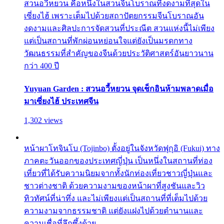
สวนอวี้หยวน คือหนึ่งในสวนจีนโบราณที่งดงามที่สุดใน
เซี่ยงไฮ้ เพราะเต็มไปด้วยสถาปัตยกรรมจีนโบราณอัน
งดงามและศิลปะการจัดสวนที่ประณีต สวนแห่งนี้ไม่เพียง
แต่เป็นสถานที่พักผ่อนหย่อนใจแต่ยังเป็นมรดกทาง
วัฒนธรรมที่สำคัญของจีนด้วยประวัติศาสตร์อันยาวนาน
กว่า 400 ปี
Yuyuan Garden : สวนอวี้หยวน จุดเช็กอินห้ามพลาดเมื่อ
มาเซี่ยงไฮ้ ประเทศจีน
1,302 views
หน้าผาโทจินโบ (Tojinbo) ตั้งอยู่ในจังหวัดฟุกุอิ (Fukui) ทาง
ภาคตะวันออกของประเทศญี่ปุ่น เป็นหนึ่งในสถานที่ท่อง
เที่ยวที่ได้รับความนิยมจากทั้งนักท่องเที่ยวชาวญี่ปุ่นและ
ชาวต่างชาติ ด้วยความงามของหน้าผาที่สูงชันและวิว
ทิวทัศน์ที่น่าทึ่ง และไม่เพียงแต่เป็นสถานที่ที่เต็มไปด้วย
ความงามจากธรรมชาติ แต่ยังแฝงไปด้วยตำนานและ
ความเชื่อที่ลึกซึ้งด้วย