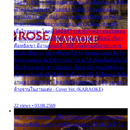
ในครัว เจ้าสาว ก็มัวแต่งตัว สวยเด่น นั่งเคียงเจ้าบ่าว ที่เขา
เฝ้าคอย ใจเต้น หัวใจของเรา ลำเค็ญ ใครจะมองเห็น
ความใน ใจ เศร้า มันร้าวระบม ต้องมาขื่นขม เศร้าตรม
ท่ามความสุขี ช่วยงานเขาแต่ง แต่เรา แล้งมาหลายปี
เมื่อไรหนอจะ โชคดี ได้มีพิธีวิวาห์ หัวใจหล้า คอยไปคอย
มา คือหน้าที่เก่า หัวใจหล้า คอยไปคอยมา คือหน้าที่เก่า
คือหยังเขา มีงานแต่งแล้ว ไปล้างแต่จาน ดั่งถูกประหาร
เมื่อเขาชื่นบาน แต่เราขื่นขม โอ้ รัก ลอยลม ไม่สม ดัง ใจ
ล้างจานคอยคู่ ไม่รู้ อีกนานเท่าใด จะได้ เลื่อนขั้นบันได ได้
เป็น ตำแหน่งเจ้าสาว มันเหงา เห็นเขามีคู่ ซมดู มีคู่ก็ม่วน
เข้าพาขวัญ เสียงโห่ตึงตึง มันซึ้ง อยู่แก่ใจ มื้อใด๋หนอ สิเป็น
งานเฮา มัวซอยเขา ใจเฮาซิด้าน มันทรมาน จับจาน เอย…
ล้างจานในงานแต่ง - Cover Ver. (KARAOKE)
22 views • 03.08.2569
ขอ กราบ ขอบคุณ.... ที่ได้รับไออุ่น การุณ จากแฟน เพลง
ผมแสนชื่นใจ หายวังเวง เมื่อแฟนเพลง ให้กำลังใจ น้ำใจ