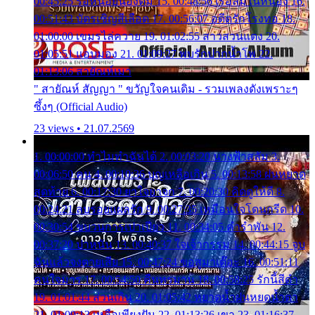
00:45:25 รอหน่อยน้องติ๋ม 15. 00:48:56 เรือล่มในหนอง 16.
00:51:43 บัตรเชิญสีเลือด 17. 00:56:07 อดีตรักโรงทอ 18.
01:00:00 เขมรไล่ควาย 19. 01:02:55 สาวสวนแตง 20.
01:05:51 แอบมอง 21. 01:09:27 พบรักปากน้ำโพ 22.
01:13:06 สายัณห์เมา
" สายัณห์ สัญญา " ขวัญใจคนเดิม - รวมเพลงดังเพราะๆ
ซึ้งๆ (Official Audio)
23 views • 21.07.2569
1. 00:00:00 ทำไมทำฉันได้ 2. 00:03:20 นางฟ้าสลัม 3.
00:06:50 คน 4. 00:10:36 บุญเหลือเกิน 5. 00:13:58 ฝนหยาด
สุดท้าย 6. 00:17:30 ยาใจยาจก 7. 00:20:30 คิดดูให้ดี 8.
00:24:21 ลบรอยแผลรัก 9. 00:27:35 เหมือนใจโดนกรีด 10.
00:30:54 ขบวนการเปาเปียว 11. 00:34:05 คำรำพัน 12.
00:37:20 ปาหนัน 13. 00:40:37 ใจเจ้ากรรม 14. 00:44:15 จูบ
ฉันแล้วจงตายเสีย 15. 00:47:24 ขอสูมาเต๊อะ 16. 00:51:11
คนใจมาร 17. 00:54:50 คืนทรมาน 18. 00:58:25 รักนี้สีดำ
19. 01:01:44 ส่วนเกิน 20. 01:05:42 หยาดน้ำฝนหยดน้ำตา
21. 01:09:13 เหลือเพียงฝัน 22. 01:13:26 เขา 23. 01:16:37