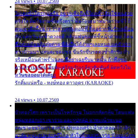
24 views • 10.07.2569
ไม่เคยรักใครแน่หรือ อยากเชื่อถือก็ไม่กล้า ติ๋มใช่คนสวย
ตรึงใจ ติ๋มใช่งามซึ้งตรึงตรา พี่หรือจะมาหมายร่วมชีวี ก็
คนเขาลืออื้อฉาว ว่าสาวๆรุมตอมพี่ ติ๋มอยากรับรักเหมือน
กัน แต่หวั่นจะช้ำดวงฤดี กลัวแฟนของพี่ชี้หน้าด่าทอ ก็คน
ชื่อต๋อยต้อยตุ้มตุ๋ยต่าย พี่ยังลืมได้ง่ายๆเลยหนอ แค่ตัวเรา
สาวบ้านนา แสนจะซอมซ่อ ขืนรักขืนรอคงช้ำสักวัน ถ้า
จริงเหมือนคำพร่ำเฉลย พี่อย่าเฉยรีบมาหมั้น ถ้าพี่สู่ขอ
ตามธรรมเนียม ติ๋มจะเตรียมรับเกลียวสัมพันธ์ ผิดหวังไม่
หวั่นขอยอมได้เคียง
รักติ๋มแน่หรือ - หงษ์ทอง ดาวอุดร (KARAOKE)
24 views • 10.07.2569
บัวทองโศก เพราะเป็นโรครักรุม ในอกกลัดกลุ้ม โดนแฟน
หนุ่มหลอกเอา เขารวย และรูปหล่อ มาพะเน้าพะนอ
ออเซาะจนใจเบา สงสาร บัวทองเศร้า น้ำตาคลอเบ้า เฝ้า
อาลัย หนุ่มรูปหล่อหนีไกล หัวใจบัวทองระรวย บัวทองโศก