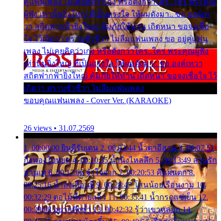
คู่แฟนเพลง ไม่เคยคิดว่าเก่ง หรือดังกว่าใคร..ใคร พระคุณ
ผู้ฟัง เท่านั้นยิ่งใหญ่ ที่เป็นแรงใจ ให้ผมดังมา.. ขอ องค์เท
วา สถิตฟากฟ้ายิ่งใหญ่ คุ้มภัยให้ท่าน เถิดหนา ขอจงเชื่อ
ใจ ไว้เถิดว่า ตราบชั่วชีวา ไม่ลืมแฟนเพลง ขอ อยู่คู่แฟน
เพลง ไม่เคยคิดว่าเก่ง หรือดังกว่าใคร..ใคร พระคุณผู้ฟัง
เท่านั้นยิ่งใหญ่ ที่เป็นแรงใจ ให้ผมดังมา.. ขอ องค์เทวา
สถิตฟากฟ้ายิ่งใหญ่ คุ้มภัยให้ท่าน เถิดหนา ขอจงเชื่อใจ ไว้
เถิดว่า ตราบชั่วชีวา ไม่ลืมแฟนเพลง
ขอบคุณแฟนเพลง - Cover Ver. (KARAOKE)
26 views • 31.07.2569
1. 00:00:00 ยินดีรับเดน 2. 00:03:44 น้ำตาอีสาน 3. 00:07:51
กิ่งทองใบหยก 4. 00:10:35 น้ำนิ่งไหลลึก 5. 00:13:49 ลานรัก
ลานเท 6. 00:17:06 จำใจจาก 7. 00:20:53 คืนฝนตก 8.
00:25:16 น้ำลงเดือนยี่ 9. 00:28:47 โสนน้อยเรือนงาม 10.
00:32:29 ตอไม้ที่ตายแล้ว 11. 00:35:41 น้ำกรดแช่เย็น 12.
00:39:08 อยากฟังซ้ำ 13. 00:42:32 รู้ว่าเขาหลอก 14.