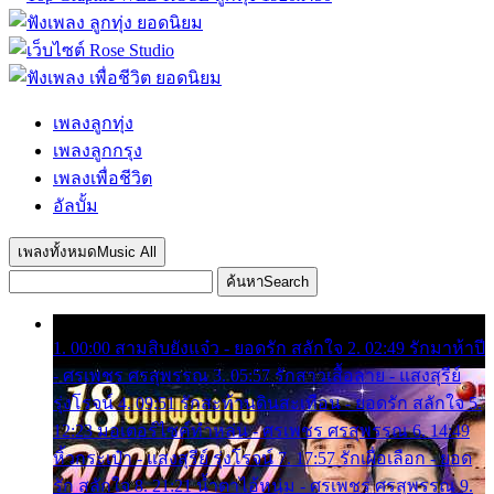
เพลงลูกทุ่ง
เพลงลูกกรุง
เพลงเพื่อชีวิต
อัลบั้ม
เพลงทั้งหมด
Music All
ค้นหา
Search
1. 00:00 สามสิบยังแจ๋ว - ยอดรัก สลักใจ 2. 02:49 รักมาห้าปี
- ศรเพชร ศรสุพรรณ 3. 05:57 รักสาวเสื้อลาย - แสงสุรีย์
รุ่งโรจน์ 4. 09:51 รักสะท้านดินสะเทือน - ยอดรัก สลักใจ 5.
12:23 มอเตอร์ไซค์ทำหล่น - ศรเพชร ศรสุพรรณ 6. 14:49
หิ้วกระเป๋า - แสงสุรีย์ รุ่งโรจน์ 7. 17:57 รักเผื่อเลือก - ยอด
รัก สลักใจ 8. 21:21 น้ำตาไอ้หนุ่ม - ศรเพชร ศรสุพรรณ 9.