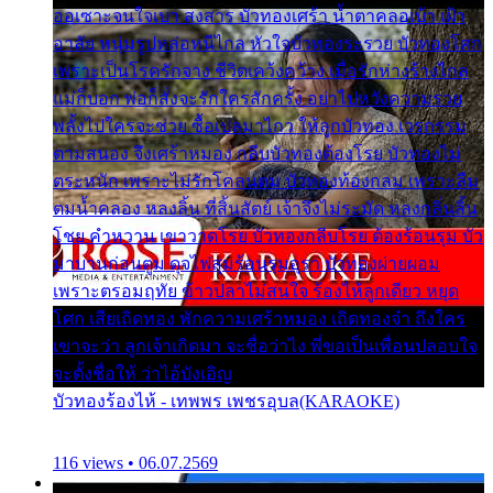
ออเซาะจนใจเบา สงสาร บัวทองเศร้า น้ำตาคลอเบ้า เฝ้า
อาลัย หนุ่มรูปหล่อหนีไกล หัวใจบัวทองระรวย บัวทองโศก
เพราะเป็นโรครักจาง ชีวิตเคว้งคว้าง เมื่อรักห่างร้างไกล
แม่ก็บอก พ่อก็สั่งจะรักใครสักครั้ง อย่าไปหวังความรวย
พลั้งไปใครจะช่วย ซื้อเปลมาไกว ให้ลูกบัวทอง เวรกรรม
ตามสนอง จึงเศร้าหมอง กลีบบัวทองต้องโรย บัวทองไม่
ตระหนัก เพราะไม่รักโคลนตม บัวทองท้องกลม เพราะลืม
ตมน้ำคลอง หลงลิ้น ที่สิ้นสัตย์ เจ้าจึงไม่ระมัด หลงกลิ่นลิ้น
โชย คำหวาน เขาวาดโรย บัวทองกลีบโรย ต้องร้อนรุม บัว
มาบานก่อนตูม ดุจไฟสุมร้อนรุมอุรา บัวทองผ่ายผอม
เพราะตรอมฤทัย ข้าวปลาไม่สนใจ ร้องไห้ลูกเดียว หยุด
โศก เสียเถิดทอง พักความเศร้าหมอง เถิดทองจ๋า ถึงใคร
เขาจะว่า ลูกเจ้าเกิดมา จะชื่อว่าไง พี่ขอเป็นเพื่อนปลอบใจ
จะตั้งชื่อให้ ว่าไอ้บังเอิญ
บัวทองร้องไห้ - เทพพร เพชรอุบล(KARAOKE)
116 views • 06.07.2569