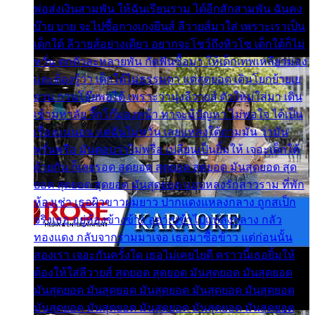
พ่อส่งเงินสามพัน ให้ฉันเรียนราม ได้อีกสักสามพัน ฉันคง
บ๊าย บาย จะไปซื้อกางเกงยีนส์ ลีวายส์มาใส่ เพราะเราเป็น
เด็กใต้ ลีวายส์อย่างเดียว อยากจะโชว์ถึงหิวโซ เด็กใต้ก็ไม่
หวั่น ตกตัวละหลายพัน กัดฟันซื้อมา ให้เด็กเทพเหลียวมอง
และต้องรู้ว่า เด็กใต้ไม่ธรรมดา แต่สุดยอด เดินโยกย้ายเย
ยวน กวนโอ๊ยพอได้ เพราะว่านุ่งลีวายส์ ตัวใหม่ใส่มา เดิน
เข้ามหาลัย จิ๊กโก๊มองหน้า ท่าจะมีปัญหา ไม่พอใจ ได้เป็น
เรื่องแน่นอน แต่ฉันไม่หวั่น เลยแหลงใต้ถามมัน ว่ามัน
พรั่นพรือ มันตอบว่าไม่พรื่อ เปลี่ยนเป็นยิ้มให้ เจอะเด็กใต้
ด้วยกัน ก็เลยรอด สุดยอด สุดยอด สุดยอด มันสุดยอด สุด
ยอด สุดยอด สุดยอด มันสุดยอด แอบหลงรักสาวราม ที่พัก
ห้องเช่า เธอผิวขาวผมยาว ปากแดงแหลงกลาง ถูกสเป็ก
จริงเธอ อยู่ห้องข้างข้าง อยากเข้าไปแหลงกลาง กลัว
ทองแดง กลับจากรามมาเจอ เธอมาซื้อข้าว แต่ก่อนนั้น
สองเรา เจอะกันครั้งใด เธอไม่เคยไยดี คราวนี้เธอยิ้มให้
ต้องให้ใส่ลีวายส์ สุดยอด สุดยอด มันสุดยอด มันสุดยอด
มันสุดยอด มันสุดยอด มันสุดยอด มันสุดยอด มันสุดยอด
มันสุดยอด มันสุดยอด มันสุดยอด มันสุดยอด มันสุดยอด