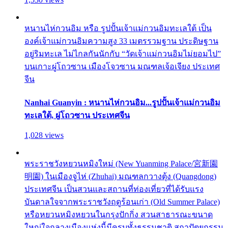
หนานไห่กวนอิม หรือ รูปปั้นเจ้าแม่กวนอิมทะเลใต้ เป็น
องค์เจ้าแม่กวนอิมความสูง 33 เมตรรวมฐาน ประดิษฐาน
อยู่ริมทะเล ไม่ไกลกันนักกับ “วัดเจ้าแม่กวนอิมไม่ยอมไป”
บนเกาะผู่โถวซาน เมืองโจวซาน มณฑลเจ้อเจียง ประเทศ
จีน
Nanhai Guanyin : หนานไห่กวนอิม...รูปปั้นเจ้าแม่กวนอิม
ทะเลใต้, ผู่โถวซาน ประเทศจีน
1,028 views
พระราชวังหยวนหมิงใหม่ (New Yuanming Palace/宮新園
明園) ในเมืองจูไห่ (Zhuhai) มณฑลกวางตุ้ง (Quangdong)
ประเทศจีน เป็นสวนและสถานที่ท่องเที่ยวที่ได้รับแรง
บันดาลใจจากพระราชวังฤดูร้อนเก่า (Old Summer Palace)
หรือหยวนหมิงหยวนในกรุงปักกิ่ง สวนสาธารณะขนาด
ใหญ่ใจกลางเมืองแห่งนี้มีครบทั้งธรรมชาติ สถาปัตยกรรม