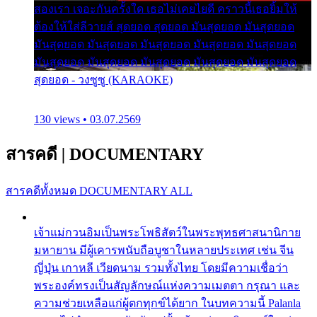
สองเรา เจอะกันครั้งใด เธอไม่เคยไยดี คราวนี้เธอยิ้มให้
ต้องให้ใส่ลีวายส์ สุดยอด สุดยอด มันสุดยอด มันสุดยอด
มันสุดยอด มันสุดยอด มันสุดยอด มันสุดยอด มันสุดยอด
มันสุดยอด มันสุดยอด มันสุดยอด มันสุดยอด มันสุดยอด
สุดยอด - วงซูซู (KARAOKE)
130 views • 03.07.2569
สารคดี
|
DOCUMENTARY
สารคดีทั้งหมด
DOCUMENTARY ALL
เจ้าแม่กวนอิมเป็นพระโพธิสัตว์ในพระพุทธศาสนานิกาย
มหายาน มีผู้เคารพนับถือบูชาในหลายประเทศ เช่น จีน
ญี่ปุ่น เกาหลี เวียดนาม รวมทั้งไทย โดยมีความเชื่อว่า
พระองค์ทรงเป็นสัญลักษณ์แห่งความเมตตา กรุณา และ
ความช่วยเหลือแก่ผู้ตกทุกข์ได้ยาก ในบทความนี้ Palanla