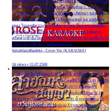
คู่แฟนเพลง ไม่เคยคิดว่าเก่ง หรือดังกว่าใคร..ใคร พระคุณ
ผู้ฟัง เท่านั้นยิ่งใหญ่ ที่เป็นแรงใจ ให้ผมดังมา.. ขอ องค์เท
วา สถิตฟากฟ้ายิ่งใหญ่ คุ้มภัยให้ท่าน เถิดหนา ขอจงเชื่อ
ใจ ไว้เถิดว่า ตราบชั่วชีวา ไม่ลืมแฟนเพลง ขอ อยู่คู่แฟน
เพลง ไม่เคยคิดว่าเก่ง หรือดังกว่าใคร..ใคร พระคุณผู้ฟัง
เท่านั้นยิ่งใหญ่ ที่เป็นแรงใจ ให้ผมดังมา.. ขอ องค์เทวา
สถิตฟากฟ้ายิ่งใหญ่ คุ้มภัยให้ท่าน เถิดหนา ขอจงเชื่อใจ ไว้
เถิดว่า ตราบชั่วชีวา ไม่ลืมแฟนเพลง
ขอบคุณแฟนเพลง - Cover Ver. (KARAOKE)
34 views • 31.07.2569
1. 00:00:00 ยินดีรับเดน 2. 00:03:44 น้ำตาอีสาน 3. 00:07:51
กิ่งทองใบหยก 4. 00:10:35 น้ำนิ่งไหลลึก 5. 00:13:49 ลานรัก
ลานเท 6. 00:17:06 จำใจจาก 7. 00:20:53 คืนฝนตก 8.
00:25:16 น้ำลงเดือนยี่ 9. 00:28:47 โสนน้อยเรือนงาม 10.
00:32:29 ตอไม้ที่ตายแล้ว 11. 00:35:41 น้ำกรดแช่เย็น 12.
00:39:08 อยากฟังซ้ำ 13. 00:42:32 รู้ว่าเขาหลอก 14.