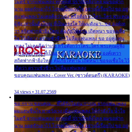
ไมตรี จากแฟนเพลง ทุกทุกที่ ปราณีหลั่งไหล ผมขอฝาก
นาม ยอดรักเอาไว้ โปรดเป็นแรงใจ อย่างนี้เรื่อยไป ขอ อยู่
คู่แฟนเพลง ไม่เคยคิดว่าเก่ง หรือดังกว่าใคร..ใคร พระคุณ
ผู้ฟัง เท่านั้นยิ่งใหญ่ ที่เป็นแรงใจ ให้ผมดังมา.. ขอ องค์เท
วา สถิตฟากฟ้ายิ่งใหญ่ คุ้มภัยให้ท่าน เถิดหนา ขอจงเชื่อ
ใจ ไว้เถิดว่า ตราบชั่วชีวา ไม่ลืมแฟนเพลง ขอ อยู่คู่แฟน
เพลง ไม่เคยคิดว่าเก่ง หรือดังกว่าใคร..ใคร พระคุณผู้ฟัง
เท่านั้นยิ่งใหญ่ ที่เป็นแรงใจ ให้ผมดังมา.. ขอ องค์เทวา
สถิตฟากฟ้ายิ่งใหญ่ คุ้มภัยให้ท่าน เถิดหนา ขอจงเชื่อใจ ไว้
เถิดว่า ตราบชั่วชีวา ไม่ลืมแฟนเพลง
ขอบคุณแฟนเพลง - Cover Ver. (ซาวด์ดนตรี) (KARAOKE)
34 views • 31.07.2569
ขอ กราบ ขอบคุณ.... ที่ได้รับไออุ่น การุณ จากแฟน เพลง
ผมแสนชื่นใจ หายวังเวง เมื่อแฟนเพลง ให้กำลังใจ น้ำใจ
ไมตรี จากแฟนเพลง ทุกทุกที่ ปราณีหลั่งไหล ผมขอฝาก
นาม ยอดรักเอาไว้ โปรดเป็นแรงใจ อย่างนี้เรื่อยไป ขอ อยู่