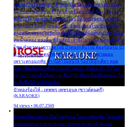
เพราะเป็นโรครักจาง ชีวิตเคว้งคว้าง เมื่อรักห่างร้างไกล
แม่ก็บอก พ่อก็สั่งจะรักใครสักครั้ง อย่าไปหวังความรวย
พลั้งไปใครจะช่วย ซื้อเปลมาไกว ให้ลูกบัวทอง เวรกรรม
ตามสนอง จึงเศร้าหมอง กลีบบัวทองต้องโรย บัวทองไม่
ตระหนัก เพราะไม่รักโคลนตม บัวทองท้องกลม เพราะลืม
ตมน้ำคลอง หลงลิ้น ที่สิ้นสัตย์ เจ้าจึงไม่ระมัด หลงกลิ่นลิ้น
โชย คำหวาน เขาวาดโรย บัวทองกลีบโรย ต้องร้อนรุม บัว
มาบานก่อนตูม ดุจไฟสุมร้อนรุมอุรา บัวทองผ่ายผอม
เพราะตรอมฤทัย ข้าวปลาไม่สนใจ ร้องไห้ลูกเดียว หยุด
โศก เสียเถิดทอง พักความเศร้าหมอง เถิดทองจ๋า ถึงใคร
เขาจะว่า ลูกเจ้าเกิดมา จะชื่อว่าไง พี่ขอเป็นเพื่อนปลอบใจ
จะตั้งชื่อให้ ว่าไอ้บังเอิญ
บัวทองร้องไห้ - เทพพร เพชรอุบล (ซาวด์ดนตรี)
(KARAOKE)
94 views • 06.07.2569
บัวทองโศก เพราะเป็นโรครักรุม ในอกกลัดกลุ้ม โดนแฟน
หนุ่มหลอกเอา เขารวย และรูปหล่อ มาพะเน้าพะนอ