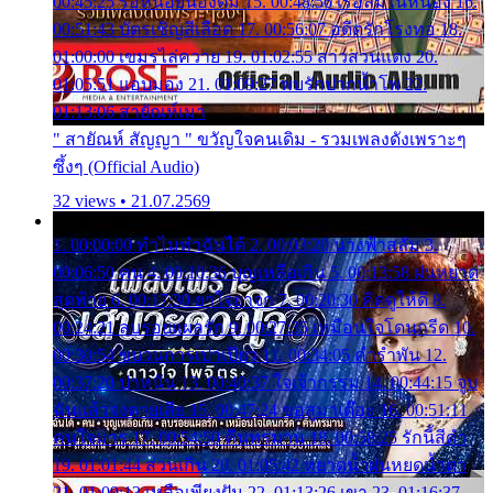
00:45:25 รอหน่อยน้องติ๋ม 15. 00:48:56 เรือล่มในหนอง 16.
00:51:43 บัตรเชิญสีเลือด 17. 00:56:07 อดีตรักโรงทอ 18.
01:00:00 เขมรไล่ควาย 19. 01:02:55 สาวสวนแตง 20.
01:05:51 แอบมอง 21. 01:09:27 พบรักปากน้ำโพ 22.
01:13:06 สายัณห์เมา
" สายัณห์ สัญญา " ขวัญใจคนเดิม - รวมเพลงดังเพราะๆ
ซึ้งๆ (Official Audio)
32 views • 21.07.2569
1. 00:00:00 ทำไมทำฉันได้ 2. 00:03:20 นางฟ้าสลัม 3.
00:06:50 คน 4. 00:10:36 บุญเหลือเกิน 5. 00:13:58 ฝนหยาด
สุดท้าย 6. 00:17:30 ยาใจยาจก 7. 00:20:30 คิดดูให้ดี 8.
00:24:21 ลบรอยแผลรัก 9. 00:27:35 เหมือนใจโดนกรีด 10.
00:30:54 ขบวนการเปาเปียว 11. 00:34:05 คำรำพัน 12.
00:37:20 ปาหนัน 13. 00:40:37 ใจเจ้ากรรม 14. 00:44:15 จูบ
ฉันแล้วจงตายเสีย 15. 00:47:24 ขอสูมาเต๊อะ 16. 00:51:11
คนใจมาร 17. 00:54:50 คืนทรมาน 18. 00:58:25 รักนี้สีดำ
19. 01:01:44 ส่วนเกิน 20. 01:05:42 หยาดน้ำฝนหยดน้ำตา
21. 01:09:13 เหลือเพียงฝัน 22. 01:13:26 เขา 23. 01:16:37