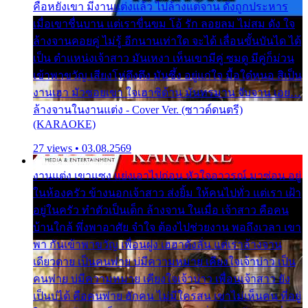
คือหยังเขา มีงานแต่งแล้ว ไปล้างแต่จาน ดั่งถูกประหาร
เมื่อเขาชื่นบาน แต่เราขื่นขม โอ้ รัก ลอยลม ไม่สม ดัง ใจ
ล้างจานคอยคู่ ไม่รู้ อีกนานเท่าใด จะได้ เลื่อนขั้นบันได ได้
เป็น ตำแหน่งเจ้าสาว มันเหงา เห็นเขามีคู่ ซมดู มีคู่ก็ม่วน
เข้าพาขวัญ เสียงโห่ตึงตึง มันซึ้ง อยู่แก่ใจ มื้อใด๋หนอ สิเป็น
งานเฮา มัวซอยเขา ใจเฮาซิด้าน มันทรมาน จับจาน เอย…
ล้างจานในงานแต่ง - Cover Ver. (ซาวด์ดนตรี)
(KARAOKE)
27 views • 03.08.2569
งานแต่ง เขาแซง แย่งเอาไปก่อน หัวใจอาวรณ์ มาซ่อน อยู่
ในห้องครัว ข้างนอกเจ้าสาว ส่งยิ้ม ให้คนไปทั่ว แต่เรา เฝ้า
อยู่ในครัว ทำตัวเป็นเด็ก ล้างจาน ในเมื่อ เจ้าสาว คือคน
บ้านใกล้ พึ่งพาอาศัย จำใจ ต้องไปช่วยงาน พอถึงเวลา เขา
พา กันเข้าพาขวัญ เพื่อนฝูง เฮฮาดังลั่น แต่เราล้างจาน
เดียวดาย เป็นคนพ่าย บ่มีความหมาย เคียงใจเจ้าบ่าว เป็น
คนพ่าย บ่มีความหมาย เคียงใจเจ้าบ่าว เพื่อนเจ้าสาว ยัง
เป็นบ่ได้ คือคนพ่าย ฮักคน ไม่มีใครสน เขาไม่เห็นคน ที่อยู่