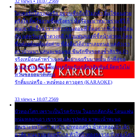
32 views • 10.07.2569
ไม่เคยรักใครแน่หรือ อยากเชื่อถือก็ไม่กล้า ติ๋มใช่คนสวย
ตรึงใจ ติ๋มใช่งามซึ้งตรึงตรา พี่หรือจะมาหมายร่วมชีวี ก็
คนเขาลืออื้อฉาว ว่าสาวๆรุมตอมพี่ ติ๋มอยากรับรักเหมือน
กัน แต่หวั่นจะช้ำดวงฤดี กลัวแฟนของพี่ชี้หน้าด่าทอ ก็คน
ชื่อต๋อยต้อยตุ้มตุ๋ยต่าย พี่ยังลืมได้ง่ายๆเลยหนอ แค่ตัวเรา
สาวบ้านนา แสนจะซอมซ่อ ขืนรักขืนรอคงช้ำสักวัน ถ้า
จริงเหมือนคำพร่ำเฉลย พี่อย่าเฉยรีบมาหมั้น ถ้าพี่สู่ขอ
ตามธรรมเนียม ติ๋มจะเตรียมรับเกลียวสัมพันธ์ ผิดหวังไม่
หวั่นขอยอมได้เคียง
รักติ๋มแน่หรือ - หงษ์ทอง ดาวอุดร (KARAOKE)
33 views • 10.07.2569
บัวทองโศก เพราะเป็นโรครักรุม ในอกกลัดกลุ้ม โดนแฟน
หนุ่มหลอกเอา เขารวย และรูปหล่อ มาพะเน้าพะนอ
ออเซาะจนใจเบา สงสาร บัวทองเศร้า น้ำตาคลอเบ้า เฝ้า
อาลัย หนุ่มรูปหล่อหนีไกล หัวใจบัวทองระรวย บัวทองโศก