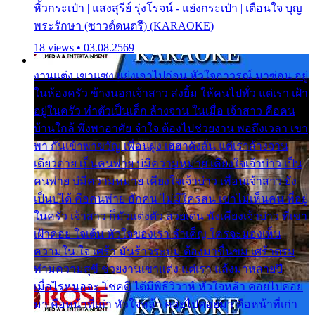
หิ้วกระเป๋า | แสงสุรีย์ รุ่งโรจน์ - แย่งกระเป๋า | เตือนใจ บุญ
พระรักษา (ซาวด์ดนตรี) (KARAOKE)
18 views • 03.08.2569
งานแต่ง เขาแซง แย่งเอาไปก่อน หัวใจอาวรณ์ มาซ่อน อยู่
ในห้องครัว ข้างนอกเจ้าสาว ส่งยิ้ม ให้คนไปทั่ว แต่เรา เฝ้า
อยู่ในครัว ทำตัวเป็นเด็ก ล้างจาน ในเมื่อ เจ้าสาว คือคน
บ้านใกล้ พึ่งพาอาศัย จำใจ ต้องไปช่วยงาน พอถึงเวลา เขา
พา กันเข้าพาขวัญ เพื่อนฝูง เฮฮาดังลั่น แต่เราล้างจาน
เดียวดาย เป็นคนพ่าย บ่มีความหมาย เคียงใจเจ้าบ่าว เป็น
คนพ่าย บ่มีความหมาย เคียงใจเจ้าบ่าว เพื่อนเจ้าสาว ยัง
เป็นบ่ได้ คือคนพ่าย ฮักคน ไม่มีใครสน เขาไม่เห็นคน ที่อยู่
ในครัว เจ้าสาว ก็มัวแต่งตัว สวยเด่น นั่งเคียงเจ้าบ่าว ที่เขา
เฝ้าคอย ใจเต้น หัวใจของเรา ลำเค็ญ ใครจะมองเห็น
ความใน ใจ เศร้า มันร้าวระบม ต้องมาขื่นขม เศร้าตรม
ท่ามความสุขี ช่วยงานเขาแต่ง แต่เรา แล้งมาหลายปี
เมื่อไรหนอจะ โชคดี ได้มีพิธีวิวาห์ หัวใจหล้า คอยไปคอย
มา คือหน้าที่เก่า หัวใจหล้า คอยไปคอยมา คือหน้าที่เก่า