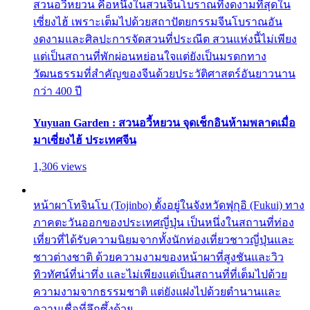
สวนอวี้หยวน คือหนึ่งในสวนจีนโบราณที่งดงามที่สุดใน
เซี่ยงไฮ้ เพราะเต็มไปด้วยสถาปัตยกรรมจีนโบราณอัน
งดงามและศิลปะการจัดสวนที่ประณีต สวนแห่งนี้ไม่เพียง
แต่เป็นสถานที่พักผ่อนหย่อนใจแต่ยังเป็นมรดกทาง
วัฒนธรรมที่สำคัญของจีนด้วยประวัติศาสตร์อันยาวนาน
กว่า 400 ปี
Yuyuan Garden : สวนอวี้หยวน จุดเช็กอินห้ามพลาดเมื่อ
มาเซี่ยงไฮ้ ประเทศจีน
1,306 views
หน้าผาโทจินโบ (Tojinbo) ตั้งอยู่ในจังหวัดฟุกุอิ (Fukui) ทาง
ภาคตะวันออกของประเทศญี่ปุ่น เป็นหนึ่งในสถานที่ท่อง
เที่ยวที่ได้รับความนิยมจากทั้งนักท่องเที่ยวชาวญี่ปุ่นและ
ชาวต่างชาติ ด้วยความงามของหน้าผาที่สูงชันและวิว
ทิวทัศน์ที่น่าทึ่ง และไม่เพียงแต่เป็นสถานที่ที่เต็มไปด้วย
ความงามจากธรรมชาติ แต่ยังแฝงไปด้วยตำนานและ
ความเชื่อที่ลึกซึ้งด้วย