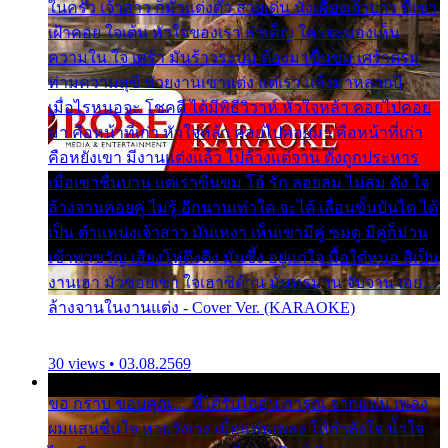
ในครัว เจ้าสาว ก็มัวแต่งตัว สวยเด่น นั่งเคียงเจ้าบ่าว ที่เขา
เฝ้าคอย ใจเต้น หัวใจของเรา ลำเค็ญ ใครจะมองเห็น
ความใน ใจ เศร้า มันร้าวระบม ต้องมาขื่นขม เศร้าตรม
ท่ามความสุขี ช่วยงานเขาแต่ง แต่เรา แล้งมาหลายปี
เมื่อไรหนอจะ โชคดี ได้มีพิธีวิวาห์ หัวใจหล้า คอยไปคอย
มา คือหน้าที่เก่า หัวใจหล้า คอยไปคอยมา คือหน้าที่เก่า
คือหยังเขา มีงานแต่งแล้ว ไปล้างแต่จาน ดั่งถูกประหาร
เมื่อเขาชื่นบาน แต่เราขื่นขม โอ้ รัก ลอยลม ไม่สม ดัง ใจ
ล้างจานคอยคู่ ไม่รู้ อีกนานเท่าใด จะได้ เลื่อนขั้นบันได ได้
เป็น ตำแหน่งเจ้าสาว มันเหงา เห็นเขามีคู่ ซมดู มีคู่ก็ม่วน
เข้าพาขวัญ เสียงโห่ตึงตึง มันซึ้ง อยู่แก่ใจ มื้อใด๋หนอ สิเป็น
งานเฮา มัวซอยเขา ใจเฮาซิด้าน มันทรมาน จับจาน เอย…
ล้างจานในงานแต่ง - Cover Ver. (KARAOKE)
30 views • 03.08.2569
ขอ กราบ ขอบคุณ.... ที่ได้รับไออุ่น การุณ จากแฟน เพลง
ผมแสนชื่นใจ หายวังเวง เมื่อแฟนเพลง ให้กำลังใจ น้ำใจ