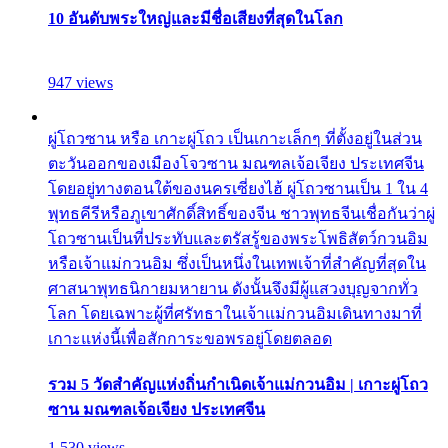
10 อันดับพระใหญ่และมีชื่อเสียงที่สุดในโลก
947 views
ผู่โถวซาน หรือ เกาะผู่โถว เป็นเกาะเล็กๆ ที่ตั้งอยู่ในส่วน
ตะวันออกของเมืองโจวซาน มณฑลเจ้อเจียง ประเทศจีน
โดยอยู่ทางตอนใต้ของนครเซี่ยงไฮ้ ผู่โถวซานเป็น 1 ใน 4
พุทธคีรีหรือภูเขาศักดิ์สิทธิ์ของจีน ชาวพุทธจีนเชื่อกันว่าผู่
โถวซานเป็นที่ประทับและตรัสรู้ของพระโพธิสัตว์กวนอิม
หรือเจ้าแม่กวนอิม ซึ่งเป็นหนึ่งในเทพเจ้าที่สำคัญที่สุดใน
ศาสนาพุทธนิกายมหายาน ดังนั้นจึงมีผู้แสวงบุญจากทั่ว
โลก โดยเฉพาะผู้ที่ศรัทธาในเจ้าแม่กวนอิมเดินทางมาที่
เกาะแห่งนี้เพื่อสักการะขอพรอยู่โดยตลอด
รวม 5 วัดสำคัญแห่งถิ่นกำเนิดเจ้าแม่กวนอิม | เกาะผู่โถว
ซาน มณฑลเจ้อเจียง ประเทศจีน
1,530 views