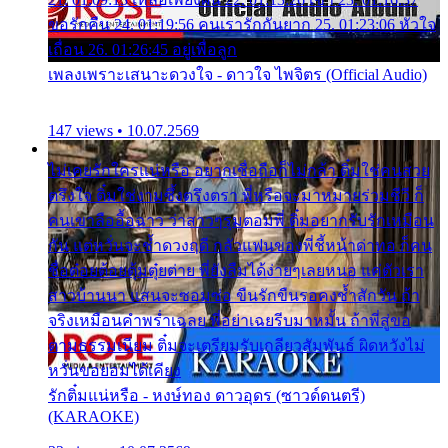
ขอรักคืน 24. 01:19:56 คนเรารักกันยาก 25. 01:23:06 หัวใจ
เถื่อน 26. 01:26:45 อยู่เพื่อลูก
เพลงเพราะเสนาะดวงใจ - ดาวใจ ไพจิตร (Official Audio)
147 views • 10.07.2569
ไม่เคยรักใครแน่หรือ อยากเชื่อถือก็ไม่กล้า ติ๋มใช่คนสวย
ตรึงใจ ติ๋มใช่งามซึ้งตรึงตรา พี่หรือจะมาหมายร่วมชีวี ก็
คนเขาลืออื้อฉาว ว่าสาวๆรุมตอมพี่ ติ๋มอยากรับรักเหมือน
กัน แต่หวั่นจะช้ำดวงฤดี กลัวแฟนของพี่ชี้หน้าด่าทอ ก็คน
ชื่อต๋อยต้อยตุ้มตุ๋ยต่าย พี่ยังลืมได้ง่ายๆเลยหนอ แค่ตัวเรา
สาวบ้านนา แสนจะซอมซ่อ ขืนรักขืนรอคงช้ำสักวัน ถ้า
จริงเหมือนคำพร่ำเฉลย พี่อย่าเฉยรีบมาหมั้น ถ้าพี่สู่ขอ
ตามธรรมเนียม ติ๋มจะเตรียมรับเกลียวสัมพันธ์ ผิดหวังไม่
หวั่นขอยอมได้เคียง
รักติ๋มแน่หรือ - หงษ์ทอง ดาวอุดร (ซาวด์ดนตรี)
(KARAOKE)