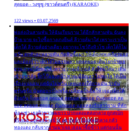
สุดยอด - วงซูซู (ซาวด์ดนตรี) (KARAOKE)
122 views • 03.07.2569
พ่อส่งเงินสามพัน ให้ฉันเรียนราม ได้อีกสักสามพัน ฉันคง
บ๊าย บาย จะไปซื้อกางเกงยีนส์ ลีวายส์มาใส่ เพราะเราเป็น
เด็กใต้ ลีวายส์อย่างเดียว อยากจะโชว์ถึงหิวโซ เด็กใต้ก็ไม่
หวั่น ตกตัวละหลายพัน กัดฟันซื้อมา ให้เด็กเทพเหลียวมอง
และต้องรู้ว่า เด็กใต้ไม่ธรรมดา แต่สุดยอด เดินโยกย้ายเย
ยวน กวนโอ๊ยพอได้ เพราะว่านุ่งลีวายส์ ตัวใหม่ใส่มา เดิน
เข้ามหาลัย จิ๊กโก๊มองหน้า ท่าจะมีปัญหา ไม่พอใจ ได้เป็น
เรื่องแน่นอน แต่ฉันไม่หวั่น เลยแหลงใต้ถามมัน ว่ามัน
พรั่นพรือ มันตอบว่าไม่พรื่อ เปลี่ยนเป็นยิ้มให้ เจอะเด็กใต้
ด้วยกัน ก็เลยรอด สุดยอด สุดยอด สุดยอด มันสุดยอด สุด
ยอด สุดยอด สุดยอด มันสุดยอด แอบหลงรักสาวราม ที่พัก
ห้องเช่า เธอผิวขาวผมยาว ปากแดงแหลงกลาง ถูกสเป็ก
จริงเธอ อยู่ห้องข้างข้าง อยากเข้าไปแหลงกลาง กลัว
ทองแดง กลับจากรามมาเจอ เธอมาซื้อข้าว แต่ก่อนนั้น