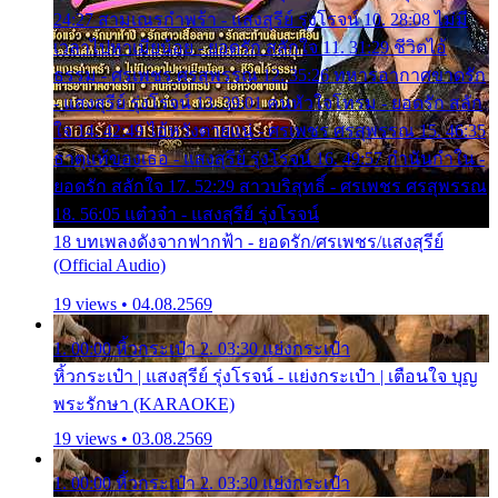
24:27 สามเณรกำพร้า - แสงสุรีย์ รุ่งโรจน์ 10. 28:08 ไม่มี
เวลาไปหาเมียน้อย - ยอดรัก สลักใจ 11. 31:29 ชีวิตไอ้
ธรรม - ศรเพชร ศรสุพรรณ 12. 35:26 ทหารอากาศขาดรัก
- แสงสุรีย์ รุ่งโรจน์ 13. 39:01 คนหัวใจโทรม - ยอดรัก สลัก
ใจ 14. 42:49 ไอ้หวังตายแน่ - ศรเพชร ศรสุพรรณ 15. 46:35
ธาตุแท้ของเธอ - แสงสุรีย์ รุ่งโรจน์ 16. 49:57 กำนันกำใน -
ยอดรัก สลักใจ 17. 52:29 สาวบริสุทธิ์ - ศรเพชร ศรสุพรรณ
18. 56:05 แต๋วจ๋า - แสงสุรีย์ รุ่งโรจน์
18 บทเพลงดังจากฟากฟ้า - ยอดรัก/ศรเพชร/แสงสุรีย์
(Official Audio)
19 views • 04.08.2569
1. 00:00 หิ้วกระเป๋า 2. 03:30 แย่งกระเป๋า
หิ้วกระเป๋า | แสงสุรีย์ รุ่งโรจน์ - แย่งกระเป๋า | เตือนใจ บุญ
พระรักษา (KARAOKE)
19 views • 03.08.2569
1. 00:00 หิ้วกระเป๋า 2. 03:30 แย่งกระเป๋า