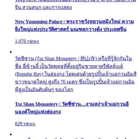
จีน สวนสนุก และการแสดง
New Yuanming Palace | พระราชวังหยวนหมิงใหม่ ความ
ยิ่งใหญ่แห่งประวัติศาสตร์ มณฑลกวางตุ้ง ประเทศจีน
1,076 views
วัดซีซ่าน (Tsz Shan Monastery / 慈山寺) หรือที่รู้จักกันใน
ชื่อ ฉี่ซ้านจี๋ เป็นวัดพุทธที่ตั้งอยู่ริมชายหาดรีพัลส์เบย์
(Repulse Bay) ในฮ่องกง โดดเด่นด้วยรูปปั้นเจ้าแม่กวนอิมสี
ขาวขนาดใหญ่ สูงถึง 76 เมตร ซึ่งเป็นรูปปั้นเจ้าแม่กวนอิม
ที่สูงเป็นอันดับต้นๆ ของโลก
Tsz Shan Monastery | วัดซีซ่าน…งามสง่าเจ้าแม่กวนอิ
มองค์ใหญ่แห่งฮ่องกง
829 views