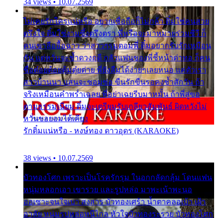
34 views • 10.07.2569
ไม่เคยรักใครแน่หรือ อยากเชื่อถือก็ไม่กล้า ติ๋มใช่คนสวย
ตรึงใจ ติ๋มใช่งามซึ้งตรึงตรา พี่หรือจะมาหมายร่วมชีวี ก็
คนเขาลืออื้อฉาว ว่าสาวๆรุมตอมพี่ ติ๋มอยากรับรักเหมือน
กัน แต่หวั่นจะช้ำดวงฤดี กลัวแฟนของพี่ชี้หน้าด่าทอ ก็คน
ชื่อต๋อยต้อยตุ้มตุ๋ยต่าย พี่ยังลืมได้ง่ายๆเลยหนอ แค่ตัวเรา
สาวบ้านนา แสนจะซอมซ่อ ขืนรักขืนรอคงช้ำสักวัน ถ้า
จริงเหมือนคำพร่ำเฉลย พี่อย่าเฉยรีบมาหมั้น ถ้าพี่สู่ขอ
ตามธรรมเนียม ติ๋มจะเตรียมรับเกลียวสัมพันธ์ ผิดหวังไม่
หวั่นขอยอมได้เคียง
รักติ๋มแน่หรือ - หงษ์ทอง ดาวอุดร (KARAOKE)
38 views • 10.07.2569
บัวทองโศก เพราะเป็นโรครักรุม ในอกกลัดกลุ้ม โดนแฟน
หนุ่มหลอกเอา เขารวย และรูปหล่อ มาพะเน้าพะนอ
ออเซาะจนใจเบา สงสาร บัวทองเศร้า น้ำตาคลอเบ้า เฝ้า
อาลัย หนุ่มรูปหล่อหนีไกล หัวใจบัวทองระรวย บัวทองโศก