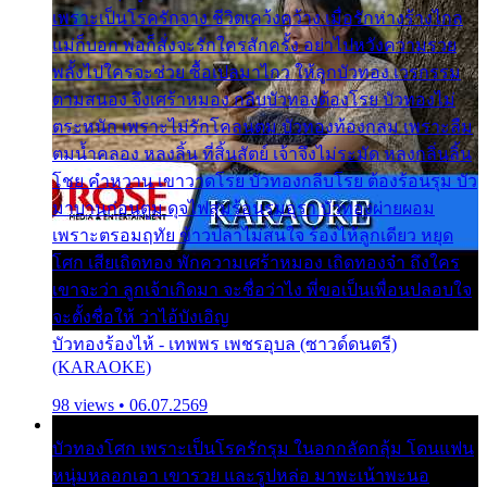
เพราะเป็นโรครักจาง ชีวิตเคว้งคว้าง เมื่อรักห่างร้างไกล
แม่ก็บอก พ่อก็สั่งจะรักใครสักครั้ง อย่าไปหวังความรวย
พลั้งไปใครจะช่วย ซื้อเปลมาไกว ให้ลูกบัวทอง เวรกรรม
ตามสนอง จึงเศร้าหมอง กลีบบัวทองต้องโรย บัวทองไม่
ตระหนัก เพราะไม่รักโคลนตม บัวทองท้องกลม เพราะลืม
ตมน้ำคลอง หลงลิ้น ที่สิ้นสัตย์ เจ้าจึงไม่ระมัด หลงกลิ่นลิ้น
โชย คำหวาน เขาวาดโรย บัวทองกลีบโรย ต้องร้อนรุม บัว
มาบานก่อนตูม ดุจไฟสุมร้อนรุมอุรา บัวทองผ่ายผอม
เพราะตรอมฤทัย ข้าวปลาไม่สนใจ ร้องไห้ลูกเดียว หยุด
โศก เสียเถิดทอง พักความเศร้าหมอง เถิดทองจ๋า ถึงใคร
เขาจะว่า ลูกเจ้าเกิดมา จะชื่อว่าไง พี่ขอเป็นเพื่อนปลอบใจ
จะตั้งชื่อให้ ว่าไอ้บังเอิญ
บัวทองร้องไห้ - เทพพร เพชรอุบล (ซาวด์ดนตรี)
(KARAOKE)
98 views • 06.07.2569
บัวทองโศก เพราะเป็นโรครักรุม ในอกกลัดกลุ้ม โดนแฟน
หนุ่มหลอกเอา เขารวย และรูปหล่อ มาพะเน้าพะนอ