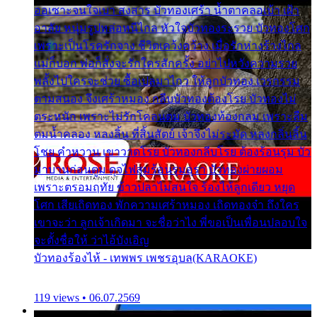
ออเซาะจนใจเบา สงสาร บัวทองเศร้า น้ำตาคลอเบ้า เฝ้า
อาลัย หนุ่มรูปหล่อหนีไกล หัวใจบัวทองระรวย บัวทองโศก
เพราะเป็นโรครักจาง ชีวิตเคว้งคว้าง เมื่อรักห่างร้างไกล
แม่ก็บอก พ่อก็สั่งจะรักใครสักครั้ง อย่าไปหวังความรวย
พลั้งไปใครจะช่วย ซื้อเปลมาไกว ให้ลูกบัวทอง เวรกรรม
ตามสนอง จึงเศร้าหมอง กลีบบัวทองต้องโรย บัวทองไม่
ตระหนัก เพราะไม่รักโคลนตม บัวทองท้องกลม เพราะลืม
ตมน้ำคลอง หลงลิ้น ที่สิ้นสัตย์ เจ้าจึงไม่ระมัด หลงกลิ่นลิ้น
โชย คำหวาน เขาวาดโรย บัวทองกลีบโรย ต้องร้อนรุม บัว
มาบานก่อนตูม ดุจไฟสุมร้อนรุมอุรา บัวทองผ่ายผอม
เพราะตรอมฤทัย ข้าวปลาไม่สนใจ ร้องไห้ลูกเดียว หยุด
โศก เสียเถิดทอง พักความเศร้าหมอง เถิดทองจ๋า ถึงใคร
เขาจะว่า ลูกเจ้าเกิดมา จะชื่อว่าไง พี่ขอเป็นเพื่อนปลอบใจ
จะตั้งชื่อให้ ว่าไอ้บังเอิญ
บัวทองร้องไห้ - เทพพร เพชรอุบล(KARAOKE)
119 views • 06.07.2569