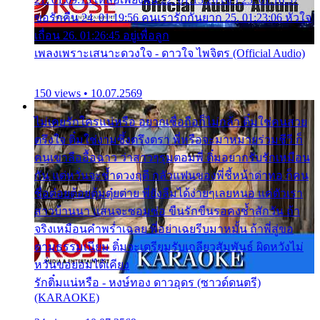
ขอรักคืน 24. 01:19:56 คนเรารักกันยาก 25. 01:23:06 หัวใจ
เถื่อน 26. 01:26:45 อยู่เพื่อลูก
เพลงเพราะเสนาะดวงใจ - ดาวใจ ไพจิตร (Official Audio)
150 views • 10.07.2569
ไม่เคยรักใครแน่หรือ อยากเชื่อถือก็ไม่กล้า ติ๋มใช่คนสวย
ตรึงใจ ติ๋มใช่งามซึ้งตรึงตรา พี่หรือจะมาหมายร่วมชีวี ก็
คนเขาลืออื้อฉาว ว่าสาวๆรุมตอมพี่ ติ๋มอยากรับรักเหมือน
กัน แต่หวั่นจะช้ำดวงฤดี กลัวแฟนของพี่ชี้หน้าด่าทอ ก็คน
ชื่อต๋อยต้อยตุ้มตุ๋ยต่าย พี่ยังลืมได้ง่ายๆเลยหนอ แค่ตัวเรา
สาวบ้านนา แสนจะซอมซ่อ ขืนรักขืนรอคงช้ำสักวัน ถ้า
จริงเหมือนคำพร่ำเฉลย พี่อย่าเฉยรีบมาหมั้น ถ้าพี่สู่ขอ
ตามธรรมเนียม ติ๋มจะเตรียมรับเกลียวสัมพันธ์ ผิดหวังไม่
หวั่นขอยอมได้เคียง
รักติ๋มแน่หรือ - หงษ์ทอง ดาวอุดร (ซาวด์ดนตรี)
(KARAOKE)