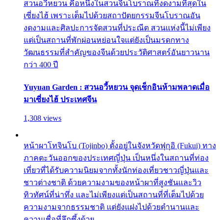
สวนอวี้หยวน คือหนึ่งในสวนจีนโบราณที่งดงามที่สุดใน
เซี่ยงไฮ้ เพราะเต็มไปด้วยสถาปัตยกรรมจีนโบราณอัน
งดงามและศิลปะการจัดสวนที่ประณีต สวนแห่งนี้ไม่เพียง
แต่เป็นสถานที่พักผ่อนหย่อนใจแต่ยังเป็นมรดกทาง
วัฒนธรรมที่สำคัญของจีนด้วยประวัติศาสตร์อันยาวนาน
กว่า 400 ปี
Yuyuan Garden : สวนอวี้หยวน จุดเช็กอินห้ามพลาดเมื่อ
มาเซี่ยงไฮ้ ประเทศจีน
1,308 views
หน้าผาโทจินโบ (Tojinbo) ตั้งอยู่ในจังหวัดฟุกุอิ (Fukui) ทาง
ภาคตะวันออกของประเทศญี่ปุ่น เป็นหนึ่งในสถานที่ท่อง
เที่ยวที่ได้รับความนิยมจากทั้งนักท่องเที่ยวชาวญี่ปุ่นและ
ชาวต่างชาติ ด้วยความงามของหน้าผาที่สูงชันและวิว
ทิวทัศน์ที่น่าทึ่ง และไม่เพียงแต่เป็นสถานที่ที่เต็มไปด้วย
ความงามจากธรรมชาติ แต่ยังแฝงไปด้วยตำนานและ
ความเชื่อที่ลึกซึ้งด้วย