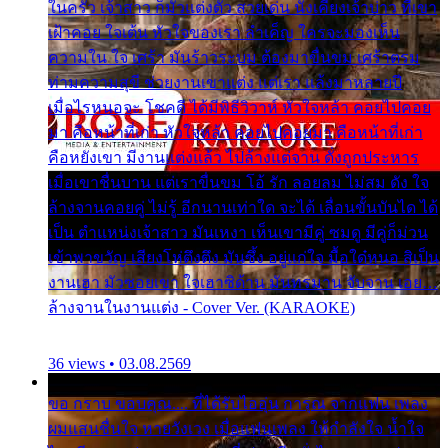
ในครัว เจ้าสาว ก็มัวแต่งตัว สวยเด่น นั่งเคียงเจ้าบ่าว ที่เขา
เฝ้าคอย ใจเต้น หัวใจของเรา ลำเค็ญ ใครจะมองเห็น
ความใน ใจ เศร้า มันร้าวระบม ต้องมาขื่นขม เศร้าตรม
ท่ามความสุขี ช่วยงานเขาแต่ง แต่เรา แล้งมาหลายปี
เมื่อไรหนอจะ โชคดี ได้มีพิธีวิวาห์ หัวใจหล้า คอยไปคอย
มา คือหน้าที่เก่า หัวใจหล้า คอยไปคอยมา คือหน้าที่เก่า
คือหยังเขา มีงานแต่งแล้ว ไปล้างแต่จาน ดั่งถูกประหาร
เมื่อเขาชื่นบาน แต่เราขื่นขม โอ้ รัก ลอยลม ไม่สม ดัง ใจ
ล้างจานคอยคู่ ไม่รู้ อีกนานเท่าใด จะได้ เลื่อนขั้นบันได ได้
เป็น ตำแหน่งเจ้าสาว มันเหงา เห็นเขามีคู่ ซมดู มีคู่ก็ม่วน
เข้าพาขวัญ เสียงโห่ตึงตึง มันซึ้ง อยู่แก่ใจ มื้อใด๋หนอ สิเป็น
งานเฮา มัวซอยเขา ใจเฮาซิด้าน มันทรมาน จับจาน เอย…
ล้างจานในงานแต่ง - Cover Ver. (KARAOKE)
36 views • 03.08.2569
ขอ กราบ ขอบคุณ.... ที่ได้รับไออุ่น การุณ จากแฟน เพลง
ผมแสนชื่นใจ หายวังเวง เมื่อแฟนเพลง ให้กำลังใจ น้ำใจ