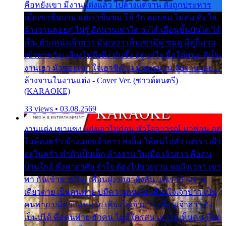
คือหยังเขา มีงานแต่งแล้ว ไปล้างแต่จาน ดั่งถูกประหาร
เมื่อเขาชื่นบาน แต่เราขื่นขม โอ้ รัก ลอยลม ไม่สม ดัง ใจ
ล้างจานคอยคู่ ไม่รู้ อีกนานเท่าใด จะได้ เลื่อนขั้นบันได ได้
เป็น ตำแหน่งเจ้าสาว มันเหงา เห็นเขามีคู่ ซมดู มีคู่ก็ม่วน
เข้าพาขวัญ เสียงโห่ตึงตึง มันซึ้ง อยู่แก่ใจ มื้อใด๋หนอ สิเป็น
งานเฮา มัวซอยเขา ใจเฮาซิด้าน มันทรมาน จับจาน เอย…
ล้างจานในงานแต่ง - Cover Ver. (ซาวด์ดนตรี)
(KARAOKE)
33 views • 03.08.2569
งานแต่ง เขาแซง แย่งเอาไปก่อน หัวใจอาวรณ์ มาซ่อน อยู่
ในห้องครัว ข้างนอกเจ้าสาว ส่งยิ้ม ให้คนไปทั่ว แต่เรา เฝ้า
อยู่ในครัว ทำตัวเป็นเด็ก ล้างจาน ในเมื่อ เจ้าสาว คือคน
บ้านใกล้ พึ่งพาอาศัย จำใจ ต้องไปช่วยงาน พอถึงเวลา เขา
พา กันเข้าพาขวัญ เพื่อนฝูง เฮฮาดังลั่น แต่เราล้างจาน
เดียวดาย เป็นคนพ่าย บ่มีความหมาย เคียงใจเจ้าบ่าว เป็น
คนพ่าย บ่มีความหมาย เคียงใจเจ้าบ่าว เพื่อนเจ้าสาว ยัง
เป็นบ่ได้ คือคนพ่าย ฮักคน ไม่มีใครสน เขาไม่เห็นคน ที่อยู่