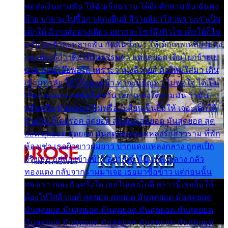
พ่อส่งเงินสามพัน ให้ฉันเรียนราม ได้อีกสักสามพัน ฉันคง
บ๊าย บาย จะไปซื้อกางเกงยีนส์ ลีวายส์มาใส่ เพราะเราเป็น
เด็กใต้ ลีวายส์อย่างเดียว อยากจะโชว์ถึงหิวโซ เด็กใต้ก็ไม่
หวั่น ตกตัวละหลายพัน กัดฟันซื้อมา ให้เด็กเทพเหลียวมอง
และต้องรู้ว่า เด็กใต้ไม่ธรรมดา แต่สุดยอด เดินโยกย้ายเย
ยวน กวนโอ๊ยพอได้ เพราะว่านุ่งลีวายส์ ตัวใหม่ใส่มา เดิน
เข้ามหาลัย จิ๊กโก๊มองหน้า ท่าจะมีปัญหา ไม่พอใจ ได้เป็น
เรื่องแน่นอน แต่ฉันไม่หวั่น เลยแหลงใต้ถามมัน ว่ามัน
พรั่นพรือ มันตอบว่าไม่พรื่อ เปลี่ยนเป็นยิ้มให้ เจอะเด็กใต้
ด้วยกัน ก็เลยรอด สุดยอด สุดยอด สุดยอด มันสุดยอด สุด
ยอด สุดยอด สุดยอด มันสุดยอด แอบหลงรักสาวราม ที่พัก
ห้องเช่า เธอผิวขาวผมยาว ปากแดงแหลงกลาง ถูกสเป็ก
จริงเธอ อยู่ห้องข้างข้าง อยากเข้าไปแหลงกลาง กลัว
ทองแดง กลับจากรามมาเจอ เธอมาซื้อข้าว แต่ก่อนนั้น
สองเรา เจอะกันครั้งใด เธอไม่เคยไยดี คราวนี้เธอยิ้มให้
ต้องให้ใส่ลีวายส์ สุดยอด สุดยอด มันสุดยอด มันสุดยอด
มันสุดยอด มันสุดยอด มันสุดยอด มันสุดยอด มันสุดยอด
มันสุดยอด มันสุดยอด มันสุดยอด มันสุดยอด มันสุดยอด