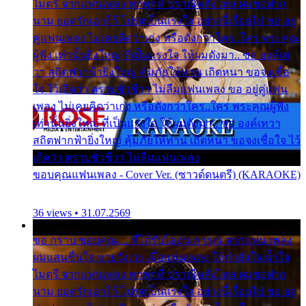
ไมตรี จากแฟนเพลง ทุกทุกที่ ปราณีหลั่งไหล ผมขอฝาก
นาม ยอดรักเอาไว้ โปรดเป็นแรงใจ อย่างนี้เรื่อยไป ขอ อยู่
คู่แฟนเพลง ไม่เคยคิดว่าเก่ง หรือดังกว่าใคร..ใคร พระคุณ
ผู้ฟัง เท่านั้นยิ่งใหญ่ ที่เป็นแรงใจ ให้ผมดังมา.. ขอ องค์เท
วา สถิตฟากฟ้ายิ่งใหญ่ คุ้มภัยให้ท่าน เถิดหนา ขอจงเชื่อ
ใจ ไว้เถิดว่า ตราบชั่วชีวา ไม่ลืมแฟนเพลง ขอ อยู่คู่แฟน
เพลง ไม่เคยคิดว่าเก่ง หรือดังกว่าใคร..ใคร พระคุณผู้ฟัง
เท่านั้นยิ่งใหญ่ ที่เป็นแรงใจ ให้ผมดังมา.. ขอ องค์เทวา
สถิตฟากฟ้ายิ่งใหญ่ คุ้มภัยให้ท่าน เถิดหนา ขอจงเชื่อใจ ไว้
เถิดว่า ตราบชั่วชีวา ไม่ลืมแฟนเพลง
ขอบคุณแฟนเพลง - Cover Ver. (ซาวด์ดนตรี) (KARAOKE)
36 views • 31.07.2569
ขอ กราบ ขอบคุณ.... ที่ได้รับไออุ่น การุณ จากแฟน เพลง
ผมแสนชื่นใจ หายวังเวง เมื่อแฟนเพลง ให้กำลังใจ น้ำใจ
ไมตรี จากแฟนเพลง ทุกทุกที่ ปราณีหลั่งไหล ผมขอฝาก
นาม ยอดรักเอาไว้ โปรดเป็นแรงใจ อย่างนี้เรื่อยไป ขอ อยู่