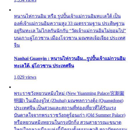
หนานไห่กวนอิม หรือ รูปปั้นเจ้าแม่กวนอิมทะเลใต้ เป็น
องค์เจ้าแม่กวนอิมความสูง 33 เมตรรวมฐาน ประดิษฐาน
อยู่ริมทะเล ไม่ไกลกันนักกับ “วัดเจ้าแม่กวนอิมไม่ยอมไป”
บนเกาะผู่โถวซาน เมืองโจวซาน มณฑลเจ้อเจียง ประเทศ
จีน
Nanhai Guanyin : หนานไห่กวนอิม...รูปปั้นเจ้าแม่กวนอิม
ทะเลใต้, ผู่โถวซาน ประเทศจีน
1,029 views
พระราชวังหยวนหมิงใหม่ (New Yuanming Palace/宮新園
明園) ในเมืองจูไห่ (Zhuhai) มณฑลกวางตุ้ง (Quangdong)
ประเทศจีน เป็นสวนและสถานที่ท่องเที่ยวที่ได้รับแรง
บันดาลใจจากพระราชวังฤดูร้อนเก่า (Old Summer Palace)
หรือหยวนหมิงหยวนในกรุงปักกิ่ง สวนสาธารณะขนาด
ใหญ่ใจกลางเมืองแห่งนี้มีครบทั้งธรรมชาติ สถาปัตยกรรม