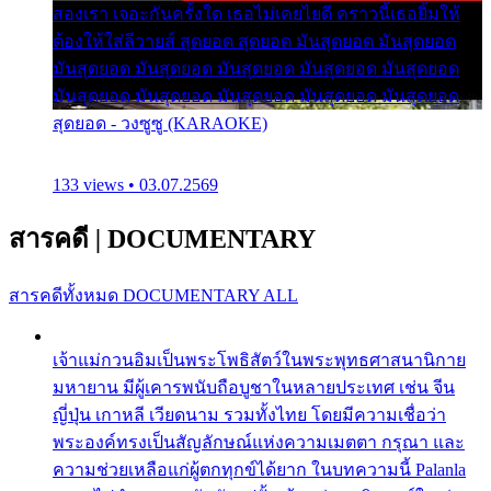
สองเรา เจอะกันครั้งใด เธอไม่เคยไยดี คราวนี้เธอยิ้มให้
ต้องให้ใส่ลีวายส์ สุดยอด สุดยอด มันสุดยอด มันสุดยอด
มันสุดยอด มันสุดยอด มันสุดยอด มันสุดยอด มันสุดยอด
มันสุดยอด มันสุดยอด มันสุดยอด มันสุดยอด มันสุดยอด
สุดยอด - วงซูซู (KARAOKE)
133 views • 03.07.2569
สารคดี
|
DOCUMENTARY
สารคดีทั้งหมด
DOCUMENTARY ALL
เจ้าแม่กวนอิมเป็นพระโพธิสัตว์ในพระพุทธศาสนานิกาย
มหายาน มีผู้เคารพนับถือบูชาในหลายประเทศ เช่น จีน
ญี่ปุ่น เกาหลี เวียดนาม รวมทั้งไทย โดยมีความเชื่อว่า
พระองค์ทรงเป็นสัญลักษณ์แห่งความเมตตา กรุณา และ
ความช่วยเหลือแก่ผู้ตกทุกข์ได้ยาก ในบทความนี้ Palanla