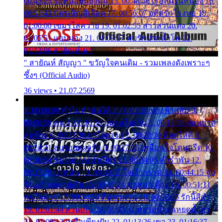
00:45:25 รอหน่อยน้องติ๋ม 15. 00:48:56 เรือล่มในหนอง 16.
00:51:43 บัตรเชิญสีเลือด 17. 00:56:07 อดีตรักโรงทอ 18.
01:00:00 เขมรไล่ควาย 19. 01:02:55 สาวสวนแตง 20.
01:05:51 แอบมอง 21. 01:09:27 พบรักปากน้ำโพ 22.
01:13:06 สายัณห์เมา
" สายัณห์ สัญญา " ขวัญใจคนเดิม - รวมเพลงดังเพราะๆ
ซึ้งๆ (Official Audio)
36 views • 21.07.2569
1. 00:00:00 ทำไมทำฉันได้ 2. 00:03:20 นางฟ้าสลัม 3.
00:06:50 คน 4. 00:10:36 บุญเหลือเกิน 5. 00:13:58 ฝนหยาด
สุดท้าย 6. 00:17:30 ยาใจยาจก 7. 00:20:30 คิดดูให้ดี 8.
00:24:21 ลบรอยแผลรัก 9. 00:27:35 เหมือนใจโดนกรีด 10.
00:30:54 ขบวนการเปาเปียว 11. 00:34:05 คำรำพัน 12.
00:37:20 ปาหนัน 13. 00:40:37 ใจเจ้ากรรม 14. 00:44:15 จูบ
ฉันแล้วจงตายเสีย 15. 00:47:24 ขอสูมาเต๊อะ 16. 00:51:11
คนใจมาร 17. 00:54:50 คืนทรมาน 18. 00:58:25 รักนี้สีดำ
19. 01:01:44 ส่วนเกิน 20. 01:05:42 หยาดน้ำฝนหยดน้ำตา
21. 01:09:13 เหลือเพียงฝัน 22. 01:13:26 เขา 23. 01:16:37