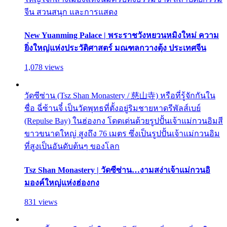
จีน สวนสนุก และการแสดง
New Yuanming Palace | พระราชวังหยวนหมิงใหม่ ความ
ยิ่งใหญ่แห่งประวัติศาสตร์ มณฑลกวางตุ้ง ประเทศจีน
1,078 views
วัดซีซ่าน (Tsz Shan Monastery / 慈山寺) หรือที่รู้จักกันใน
ชื่อ ฉี่ซ้านจี๋ เป็นวัดพุทธที่ตั้งอยู่ริมชายหาดรีพัลส์เบย์
(Repulse Bay) ในฮ่องกง โดดเด่นด้วยรูปปั้นเจ้าแม่กวนอิมสี
ขาวขนาดใหญ่ สูงถึง 76 เมตร ซึ่งเป็นรูปปั้นเจ้าแม่กวนอิม
ที่สูงเป็นอันดับต้นๆ ของโลก
Tsz Shan Monastery | วัดซีซ่าน…งามสง่าเจ้าแม่กวนอิ
มองค์ใหญ่แห่งฮ่องกง
831 views