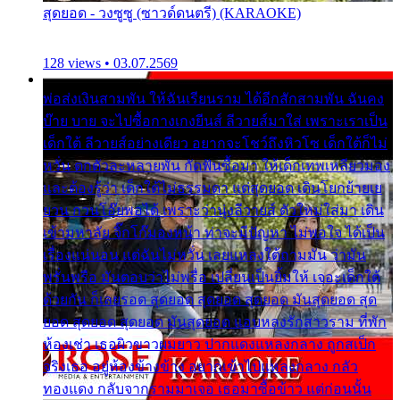
สุดยอด - วงซูซู (ซาวด์ดนตรี) (KARAOKE)
128 views • 03.07.2569
พ่อส่งเงินสามพัน ให้ฉันเรียนราม ได้อีกสักสามพัน ฉันคง
บ๊าย บาย จะไปซื้อกางเกงยีนส์ ลีวายส์มาใส่ เพราะเราเป็น
เด็กใต้ ลีวายส์อย่างเดียว อยากจะโชว์ถึงหิวโซ เด็กใต้ก็ไม่
หวั่น ตกตัวละหลายพัน กัดฟันซื้อมา ให้เด็กเทพเหลียวมอง
และต้องรู้ว่า เด็กใต้ไม่ธรรมดา แต่สุดยอด เดินโยกย้ายเย
ยวน กวนโอ๊ยพอได้ เพราะว่านุ่งลีวายส์ ตัวใหม่ใส่มา เดิน
เข้ามหาลัย จิ๊กโก๊มองหน้า ท่าจะมีปัญหา ไม่พอใจ ได้เป็น
เรื่องแน่นอน แต่ฉันไม่หวั่น เลยแหลงใต้ถามมัน ว่ามัน
พรั่นพรือ มันตอบว่าไม่พรื่อ เปลี่ยนเป็นยิ้มให้ เจอะเด็กใต้
ด้วยกัน ก็เลยรอด สุดยอด สุดยอด สุดยอด มันสุดยอด สุด
ยอด สุดยอด สุดยอด มันสุดยอด แอบหลงรักสาวราม ที่พัก
ห้องเช่า เธอผิวขาวผมยาว ปากแดงแหลงกลาง ถูกสเป็ก
จริงเธอ อยู่ห้องข้างข้าง อยากเข้าไปแหลงกลาง กลัว
ทองแดง กลับจากรามมาเจอ เธอมาซื้อข้าว แต่ก่อนนั้น