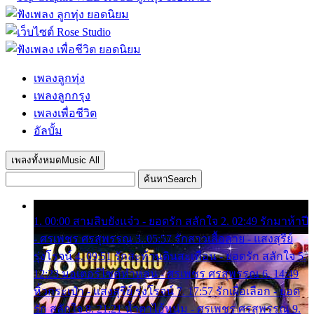
เพลงลูกทุ่ง
เพลงลูกกรุง
เพลงเพื่อชีวิต
อัลบั้ม
เพลงทั้งหมด
Music All
ค้นหา
Search
1. 00:00 สามสิบยังแจ๋ว - ยอดรัก สลักใจ 2. 02:49 รักมาห้าปี
- ศรเพชร ศรสุพรรณ 3. 05:57 รักสาวเสื้อลาย - แสงสุรีย์
รุ่งโรจน์ 4. 09:51 รักสะท้านดินสะเทือน - ยอดรัก สลักใจ 5.
12:23 มอเตอร์ไซค์ทำหล่น - ศรเพชร ศรสุพรรณ 6. 14:49
หิ้วกระเป๋า - แสงสุรีย์ รุ่งโรจน์ 7. 17:57 รักเผื่อเลือก - ยอด
รัก สลักใจ 8. 21:21 น้ำตาไอ้หนุ่ม - ศรเพชร ศรสุพรรณ 9.