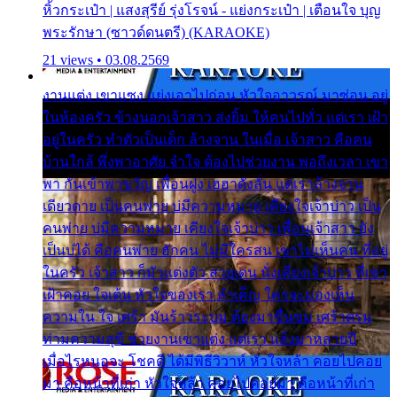
หิ้วกระเป๋า | แสงสุรีย์ รุ่งโรจน์ - แย่งกระเป๋า | เตือนใจ บุญ
พระรักษา (ซาวด์ดนตรี) (KARAOKE)
21 views • 03.08.2569
งานแต่ง เขาแซง แย่งเอาไปก่อน หัวใจอาวรณ์ มาซ่อน อยู่
ในห้องครัว ข้างนอกเจ้าสาว ส่งยิ้ม ให้คนไปทั่ว แต่เรา เฝ้า
อยู่ในครัว ทำตัวเป็นเด็ก ล้างจาน ในเมื่อ เจ้าสาว คือคน
บ้านใกล้ พึ่งพาอาศัย จำใจ ต้องไปช่วยงาน พอถึงเวลา เขา
พา กันเข้าพาขวัญ เพื่อนฝูง เฮฮาดังลั่น แต่เราล้างจาน
เดียวดาย เป็นคนพ่าย บ่มีความหมาย เคียงใจเจ้าบ่าว เป็น
คนพ่าย บ่มีความหมาย เคียงใจเจ้าบ่าว เพื่อนเจ้าสาว ยัง
เป็นบ่ได้ คือคนพ่าย ฮักคน ไม่มีใครสน เขาไม่เห็นคน ที่อยู่
ในครัว เจ้าสาว ก็มัวแต่งตัว สวยเด่น นั่งเคียงเจ้าบ่าว ที่เขา
เฝ้าคอย ใจเต้น หัวใจของเรา ลำเค็ญ ใครจะมองเห็น
ความใน ใจ เศร้า มันร้าวระบม ต้องมาขื่นขม เศร้าตรม
ท่ามความสุขี ช่วยงานเขาแต่ง แต่เรา แล้งมาหลายปี
เมื่อไรหนอจะ โชคดี ได้มีพิธีวิวาห์ หัวใจหล้า คอยไปคอย
มา คือหน้าที่เก่า หัวใจหล้า คอยไปคอยมา คือหน้าที่เก่า