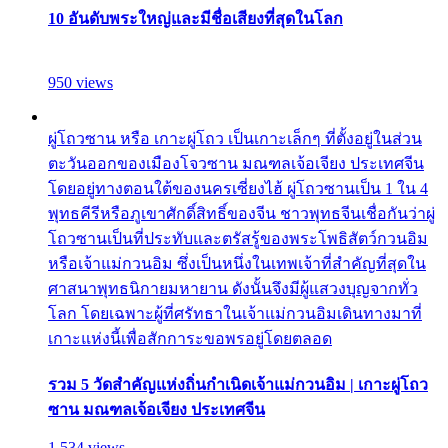
10 อันดับพระใหญ่และมีชื่อเสียงที่สุดในโลก
950 views
ผู่โถวซาน หรือ เกาะผู่โถว เป็นเกาะเล็กๆ ที่ตั้งอยู่ในส่วน
ตะวันออกของเมืองโจวซาน มณฑลเจ้อเจียง ประเทศจีน
โดยอยู่ทางตอนใต้ของนครเซี่ยงไฮ้ ผู่โถวซานเป็น 1 ใน 4
พุทธคีรีหรือภูเขาศักดิ์สิทธิ์ของจีน ชาวพุทธจีนเชื่อกันว่าผู่
โถวซานเป็นที่ประทับและตรัสรู้ของพระโพธิสัตว์กวนอิม
หรือเจ้าแม่กวนอิม ซึ่งเป็นหนึ่งในเทพเจ้าที่สำคัญที่สุดใน
ศาสนาพุทธนิกายมหายาน ดังนั้นจึงมีผู้แสวงบุญจากทั่ว
โลก โดยเฉพาะผู้ที่ศรัทธาในเจ้าแม่กวนอิมเดินทางมาที่
เกาะแห่งนี้เพื่อสักการะขอพรอยู่โดยตลอด
รวม 5 วัดสำคัญแห่งถิ่นกำเนิดเจ้าแม่กวนอิม | เกาะผู่โถว
ซาน มณฑลเจ้อเจียง ประเทศจีน
1,534 views