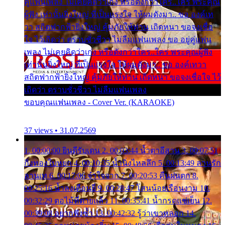
คู่แฟนเพลง ไม่เคยคิดว่าเก่ง หรือดังกว่าใคร..ใคร พระคุณ
ผู้ฟัง เท่านั้นยิ่งใหญ่ ที่เป็นแรงใจ ให้ผมดังมา.. ขอ องค์เท
วา สถิตฟากฟ้ายิ่งใหญ่ คุ้มภัยให้ท่าน เถิดหนา ขอจงเชื่อ
ใจ ไว้เถิดว่า ตราบชั่วชีวา ไม่ลืมแฟนเพลง ขอ อยู่คู่แฟน
เพลง ไม่เคยคิดว่าเก่ง หรือดังกว่าใคร..ใคร พระคุณผู้ฟัง
เท่านั้นยิ่งใหญ่ ที่เป็นแรงใจ ให้ผมดังมา.. ขอ องค์เทวา
สถิตฟากฟ้ายิ่งใหญ่ คุ้มภัยให้ท่าน เถิดหนา ขอจงเชื่อใจ ไว้
เถิดว่า ตราบชั่วชีวา ไม่ลืมแฟนเพลง
ขอบคุณแฟนเพลง - Cover Ver. (KARAOKE)
37 views • 31.07.2569
1. 00:00:00 ยินดีรับเดน 2. 00:03:44 น้ำตาอีสาน 3. 00:07:51
กิ่งทองใบหยก 4. 00:10:35 น้ำนิ่งไหลลึก 5. 00:13:49 ลานรัก
ลานเท 6. 00:17:06 จำใจจาก 7. 00:20:53 คืนฝนตก 8.
00:25:16 น้ำลงเดือนยี่ 9. 00:28:47 โสนน้อยเรือนงาม 10.
00:32:29 ตอไม้ที่ตายแล้ว 11. 00:35:41 น้ำกรดแช่เย็น 12.
00:39:08 อยากฟังซ้ำ 13. 00:42:32 รู้ว่าเขาหลอก 14.