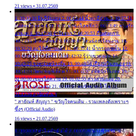
21 views • 31.07.2569
1. 00:00:00 ยินดีรับเดน 2. 00:03:44 น้ำตาอีสาน 3. 00:07:51
กิ่งทองใบหยก 4. 00:10:35 น้ำนิ่งไหลลึก 5. 00:13:49 ลานรัก
ลานเท 6. 00:17:06 จำใจจาก 7. 00:20:53 คืนฝนตก 8.
00:25:16 น้ำลงเดือนยี่ 9. 00:28:47 โสนน้อยเรือนงาม 10.
00:32:29 ตอไม้ที่ตายแล้ว 11. 00:35:41 น้ำกรดแช่เย็น 12.
00:39:08 อยากฟังซ้ำ 13. 00:42:32 รู้ว่าเขาหลอก 14.
00:45:25 รอหน่อยน้องติ๋ม 15. 00:48:56 เรือล่มในหนอง 16.
00:51:43 บัตรเชิญสีเลือด 17. 00:56:07 อดีตรักโรงทอ 18.
01:00:00 เขมรไล่ควาย 19. 01:02:55 สาวสวนแตง 20.
01:05:51 แอบมอง 21. 01:09:27 พบรักปากน้ำโพ 22.
01:13:06 สายัณห์เมา
" สายัณห์ สัญญา " ขวัญใจคนเดิม - รวมเพลงดังเพราะๆ
ซึ้งๆ (Official Audio)
16 views • 21.07.2569
1. 00:00:00 ทำไมทำฉันได้ 2. 00:03:20 นางฟ้าสลัม 3.