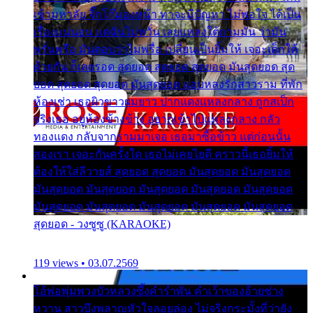
เข้ามหาลัย จิ๊กโก๊มองหน้า ท่าจะมีปัญหา ไม่พอใจ ได้เป็น
เรื่องแน่นอน แต่ฉันไม่หวั่น เลยแหลงใต้ถามมัน ว่ามัน
พรั่นพรือ มันตอบว่าไม่พรื่อ เปลี่ยนเป็นยิ้มให้ เจอะเด็กใต้
ด้วยกัน ก็เลยรอด สุดยอด สุดยอด สุดยอด มันสุดยอด สุด
ยอด สุดยอด สุดยอด มันสุดยอด แอบหลงรักสาวราม ที่พัก
ห้องเช่า เธอผิวขาวผมยาว ปากแดงแหลงกลาง ถูกสเป็ก
จริงเธอ อยู่ห้องข้างข้าง อยากเข้าไปแหลงกลาง กลัว
ทองแดง กลับจากรามมาเจอ เธอมาซื้อข้าว แต่ก่อนนั้น
สองเรา เจอะกันครั้งใด เธอไม่เคยไยดี คราวนี้เธอยิ้มให้
ต้องให้ใส่ลีวายส์ สุดยอด สุดยอด มันสุดยอด มันสุดยอด
มันสุดยอด มันสุดยอด มันสุดยอด มันสุดยอด มันสุดยอด
มันสุดยอด มันสุดยอด มันสุดยอด มันสุดยอด มันสุดยอด
สุดยอด - วงซูซู (KARAOKE)
119 views • 03.07.2569
โอ้พ่อพุ่มพวงบัวหลวงซึ้งคำรำพัน คำเว้าของอ้ายช่าง
หวาน สาวบึงพลาญหัวใจลอยล่อง ไม่จริงกระมั้งที่ว่ายัง