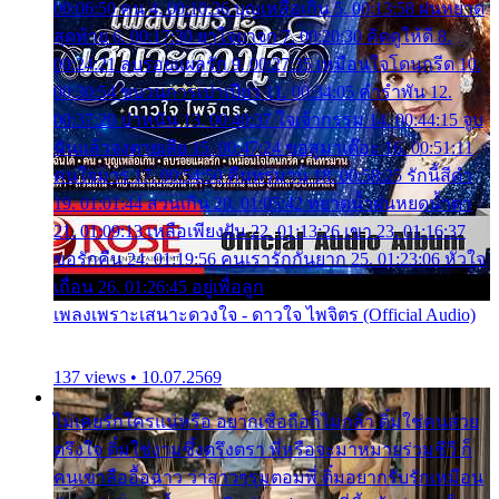
00:06:50 คน 4. 00:10:36 บุญเหลือเกิน 5. 00:13:58 ฝนหยาด
สุดท้าย 6. 00:17:30 ยาใจยาจก 7. 00:20:30 คิดดูให้ดี 8.
00:24:21 ลบรอยแผลรัก 9. 00:27:35 เหมือนใจโดนกรีด 10.
00:30:54 ขบวนการเปาเปียว 11. 00:34:05 คำรำพัน 12.
00:37:20 ปาหนัน 13. 00:40:37 ใจเจ้ากรรม 14. 00:44:15 จูบ
ฉันแล้วจงตายเสีย 15. 00:47:24 ขอสูมาเต๊อะ 16. 00:51:11
คนใจมาร 17. 00:54:50 คืนทรมาน 18. 00:58:25 รักนี้สีดำ
19. 01:01:44 ส่วนเกิน 20. 01:05:42 หยาดน้ำฝนหยดน้ำตา
21. 01:09:13 เหลือเพียงฝัน 22. 01:13:26 เขา 23. 01:16:37
ขอรักคืน 24. 01:19:56 คนเรารักกันยาก 25. 01:23:06 หัวใจ
เถื่อน 26. 01:26:45 อยู่เพื่อลูก
เพลงเพราะเสนาะดวงใจ - ดาวใจ ไพจิตร (Official Audio)
137 views • 10.07.2569
ไม่เคยรักใครแน่หรือ อยากเชื่อถือก็ไม่กล้า ติ๋มใช่คนสวย
ตรึงใจ ติ๋มใช่งามซึ้งตรึงตรา พี่หรือจะมาหมายร่วมชีวี ก็
คนเขาลืออื้อฉาว ว่าสาวๆรุมตอมพี่ ติ๋มอยากรับรักเหมือน