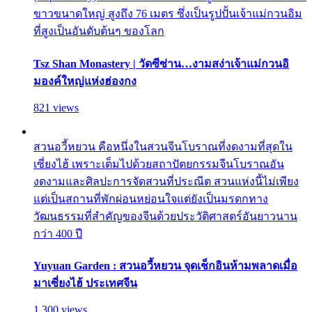
ขาวขนาดใหญ่ สูงถึง 76 เมตร ซึ่งเป็นรูปปั้นเจ้าแม่กวนอิม
ที่สูงเป็นอันดับต้นๆ ของโลก
Tsz Shan Monastery | วัดซีซ่าน…งามสง่าเจ้าแม่กวนอิ
มองค์ใหญ่แห่งฮ่องกง
821 views
สวนอวี้หยวน คือหนึ่งในสวนจีนโบราณที่งดงามที่สุดใน
เซี่ยงไฮ้ เพราะเต็มไปด้วยสถาปัตยกรรมจีนโบราณอัน
งดงามและศิลปะการจัดสวนที่ประณีต สวนแห่งนี้ไม่เพียง
แต่เป็นสถานที่พักผ่อนหย่อนใจแต่ยังเป็นมรดกทาง
วัฒนธรรมที่สำคัญของจีนด้วยประวัติศาสตร์อันยาวนาน
กว่า 400 ปี
Yuyuan Garden : สวนอวี้หยวน จุดเช็กอินห้ามพลาดเมื่อ
มาเซี่ยงไฮ้ ประเทศจีน
1,300 views