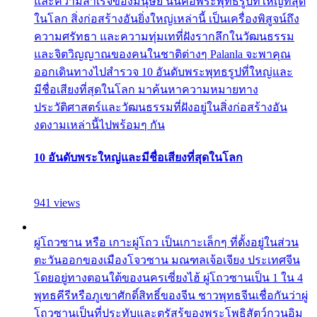
และความสำเร็จของมนุษย์ นั่นคือพระพุทธรูปที่ใหญ่ที่สุด
ในโลก สิ่งก่อสร้างอันยิ่งใหญ่เหล่านี้ เป็นเครื่องพิสูจน์ถึง
ความศรัทธา และความทุ่มเทที่ฝังรากลึกในวัฒนธรรม
และจิตวิญญาณของคนในชาติต่างๆ Palanla จะพาคุณ
ออกเดินทางไปสำรวจ 10 อันดับพระพุทธรูปที่ใหญ่และ
มีชื่อเสียงที่สุดในโลก มาค้นหาความหมายทาง
ประวัติศาสตร์และวัฒนธรรมที่ฝังอยู่ในสิ่งก่อสร้างอัน
งดงามเหล่านี้ไปพร้อมๆ กัน
10 อันดับพระใหญ่และมีชื่อเสียงที่สุดในโลก
941 views
ผู่โถวซาน หรือ เกาะผู่โถว เป็นเกาะเล็กๆ ที่ตั้งอยู่ในส่วน
ตะวันออกของเมืองโจวซาน มณฑลเจ้อเจียง ประเทศจีน
โดยอยู่ทางตอนใต้ของนครเซี่ยงไฮ้ ผู่โถวซานเป็น 1 ใน 4
พุทธคีรีหรือภูเขาศักดิ์สิทธิ์ของจีน ชาวพุทธจีนเชื่อกันว่าผู่
โถวซานเป็นที่ประทับและตรัสรู้ของพระโพธิสัตว์กวนอิม