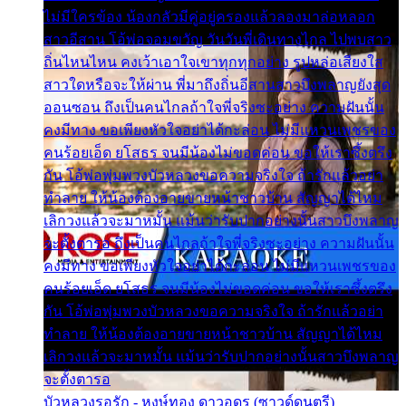
ไม่มีใครข้อง น้องกลัวมีคู่อยู่ครองแล้วลองมาล่อหลอก
สาวอีสาน โอ้พ่อจอมขวัญ วันวันพี่เดินทางไกล ไปพบสาว
ถิ่นไหนไหน คงเว้าเอาใจเขาทุกทุกอย่าง รูปหล่อเสียงใส
สาวใดหรือจะให้ผ่าน พี่มาถึงถิ่นอีสานสาวบึงพลาญยังสุด
ออนซอน ถึงเป็นคนไกลถ้าใจพี่จริงซะอย่าง ความฝันนั้น
คงมีทาง ขอเพียงหัวใจอย่าได้กะล่อน ไม่มีแหวนเพชรของ
คนร้อยเอ็ด ยโสธร จนมีน้องไม่ขอดค่อน ขอให้เราซึ้งตรึง
กัน โอ้พ่อพุ่มพวงบัวหลวงขอความจริงใจ ถ้ารักแล้วอย่า
ทำลาย ให้น้องต้องอายขายหน้าชาวบ้าน สัญญาได้ไหม
เลิกวงแล้วจะมาหมั้น แม้นว่ารับปากอย่างนั้นสาวบึงพลาญ
จะตั้งตารอ ถึงเป็นคนไกลถ้าใจพี่จริงซะอย่าง ความฝันนั้น
คงมีทาง ขอเพียงหัวใจอย่าได้กะล่อน ไม่มีแหวนเพชรของ
คนร้อยเอ็ด ยโสธร จนมีน้องไม่ขอดค่อน ขอให้เราซึ้งตรึง
กัน โอ้พ่อพุ่มพวงบัวหลวงขอความจริงใจ ถ้ารักแล้วอย่า
ทำลาย ให้น้องต้องอายขายหน้าชาวบ้าน สัญญาได้ไหม
เลิกวงแล้วจะมาหมั้น แม้นว่ารับปากอย่างนั้นสาวบึงพลาญ
จะตั้งตารอ
บัวหลวงรอรัก - หงษ์ทอง ดาวอุดร (ซาวด์ดนตรี)