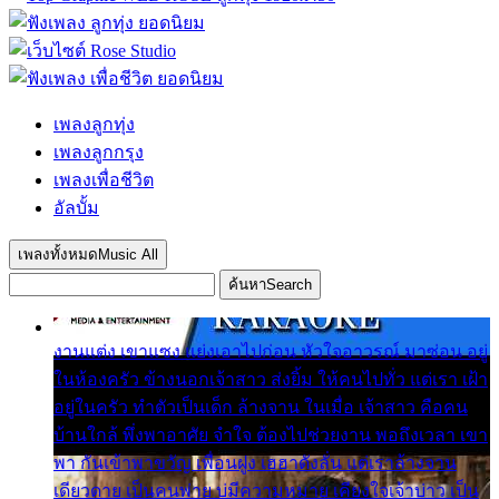
เพลงลูกทุ่ง
เพลงลูกกรุง
เพลงเพื่อชีวิต
อัลบั้ม
เพลงทั้งหมด
Music All
ค้นหา
Search
งานแต่ง เขาแซง แย่งเอาไปก่อน หัวใจอาวรณ์ มาซ่อน อยู่
ในห้องครัว ข้างนอกเจ้าสาว ส่งยิ้ม ให้คนไปทั่ว แต่เรา เฝ้า
อยู่ในครัว ทำตัวเป็นเด็ก ล้างจาน ในเมื่อ เจ้าสาว คือคน
บ้านใกล้ พึ่งพาอาศัย จำใจ ต้องไปช่วยงาน พอถึงเวลา เขา
พา กันเข้าพาขวัญ เพื่อนฝูง เฮฮาดังลั่น แต่เราล้างจาน
เดียวดาย เป็นคนพ่าย บ่มีความหมาย เคียงใจเจ้าบ่าว เป็น