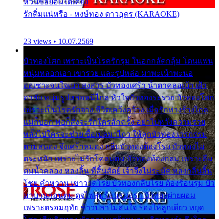
หวั่นขอยอมได้เคียง
รักติ๋มแน่หรือ - หงษ์ทอง ดาวอุดร (KARAOKE)
23 views • 10.07.2569
บัวทองโศก เพราะเป็นโรครักรุม ในอกกลัดกลุ้ม โดนแฟน
หนุ่มหลอกเอา เขารวย และรูปหล่อ มาพะเน้าพะนอ
ออเซาะจนใจเบา สงสาร บัวทองเศร้า น้ำตาคลอเบ้า เฝ้า
อาลัย หนุ่มรูปหล่อหนีไกล หัวใจบัวทองระรวย บัวทองโศก
เพราะเป็นโรครักจาง ชีวิตเคว้งคว้าง เมื่อรักห่างร้างไกล
แม่ก็บอก พ่อก็สั่งจะรักใครสักครั้ง อย่าไปหวังความรวย
พลั้งไปใครจะช่วย ซื้อเปลมาไกว ให้ลูกบัวทอง เวรกรรม
ตามสนอง จึงเศร้าหมอง กลีบบัวทองต้องโรย บัวทองไม่
ตระหนัก เพราะไม่รักโคลนตม บัวทองท้องกลม เพราะลืม
ตมน้ำคลอง หลงลิ้น ที่สิ้นสัตย์ เจ้าจึงไม่ระมัด หลงกลิ่นลิ้น
โชย คำหวาน เขาวาดโรย บัวทองกลีบโรย ต้องร้อนรุม บัว
มาบานก่อนตูม ดุจไฟสุมร้อนรุมอุรา บัวทองผ่ายผอม
เพราะตรอมฤทัย ข้าวปลาไม่สนใจ ร้องไห้ลูกเดียว หยุด