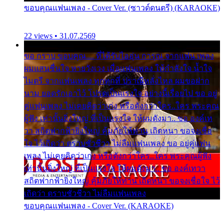
ขอบคุณแฟนเพลง - Cover Ver. (ซาวด์ดนตรี) (KARAOKE)
22 views • 31.07.2569
ขอ กราบ ขอบคุณ.... ที่ได้รับไออุ่น การุณ จากแฟน เพลง
ผมแสนชื่นใจ หายวังเวง เมื่อแฟนเพลง ให้กำลังใจ น้ำใจ
ไมตรี จากแฟนเพลง ทุกทุกที่ ปราณีหลั่งไหล ผมขอฝาก
นาม ยอดรักเอาไว้ โปรดเป็นแรงใจ อย่างนี้เรื่อยไป ขอ อยู่
คู่แฟนเพลง ไม่เคยคิดว่าเก่ง หรือดังกว่าใคร..ใคร พระคุณ
ผู้ฟัง เท่านั้นยิ่งใหญ่ ที่เป็นแรงใจ ให้ผมดังมา.. ขอ องค์เท
วา สถิตฟากฟ้ายิ่งใหญ่ คุ้มภัยให้ท่าน เถิดหนา ขอจงเชื่อ
ใจ ไว้เถิดว่า ตราบชั่วชีวา ไม่ลืมแฟนเพลง ขอ อยู่คู่แฟน
เพลง ไม่เคยคิดว่าเก่ง หรือดังกว่าใคร..ใคร พระคุณผู้ฟัง
เท่านั้นยิ่งใหญ่ ที่เป็นแรงใจ ให้ผมดังมา.. ขอ องค์เทวา
สถิตฟากฟ้ายิ่งใหญ่ คุ้มภัยให้ท่าน เถิดหนา ขอจงเชื่อใจ ไว้
เถิดว่า ตราบชั่วชีวา ไม่ลืมแฟนเพลง
ขอบคุณแฟนเพลง - Cover Ver. (KARAOKE)