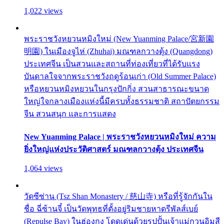
1,022 views
พระราชวังหยวนหมิงใหม่ (New Yuanming Palace/宮新園
明園) ในเมืองจูไห่ (Zhuhai) มณฑลกวางตุ้ง (Quangdong)
ประเทศจีน เป็นสวนและสถานที่ท่องเที่ยวที่ได้รับแรง
บันดาลใจจากพระราชวังฤดูร้อนเก่า (Old Summer Palace)
หรือหยวนหมิงหยวนในกรุงปักกิ่ง สวนสาธารณะขนาด
ใหญ่ใจกลางเมืองแห่งนี้มีครบทั้งธรรมชาติ สถาปัตยกรรม
จีน สวนสนุก และการแสดง
New Yuanming Palace | พระราชวังหยวนหมิงใหม่ ความ
ยิ่งใหญ่แห่งประวัติศาสตร์ มณฑลกวางตุ้ง ประเทศจีน
1,064 views
วัดซีซ่าน (Tsz Shan Monastery / 慈山寺) หรือที่รู้จักกันใน
ชื่อ ฉี่ซ้านจี๋ เป็นวัดพุทธที่ตั้งอยู่ริมชายหาดรีพัลส์เบย์
(Repulse Bay) ในฮ่องกง โดดเด่นด้วยรูปปั้นเจ้าแม่กวนอิมสี