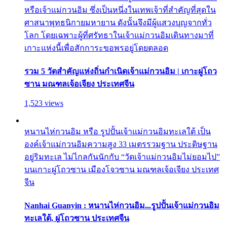
หรือเจ้าแม่กวนอิม ซึ่งเป็นหนึ่งในเทพเจ้าที่สำคัญที่สุดใน
ศาสนาพุทธนิกายมหายาน ดังนั้นจึงมีผู้แสวงบุญจากทั่ว
โลก โดยเฉพาะผู้ที่ศรัทธาในเจ้าแม่กวนอิมเดินทางมาที่
เกาะแห่งนี้เพื่อสักการะขอพรอยู่โดยตลอด
รวม 5 วัดสำคัญแห่งถิ่นกำเนิดเจ้าแม่กวนอิม | เกาะผู่โถว
ซาน มณฑลเจ้อเจียง ประเทศจีน
1,523 views
หนานไห่กวนอิม หรือ รูปปั้นเจ้าแม่กวนอิมทะเลใต้ เป็น
องค์เจ้าแม่กวนอิมความสูง 33 เมตรรวมฐาน ประดิษฐาน
อยู่ริมทะเล ไม่ไกลกันนักกับ “วัดเจ้าแม่กวนอิมไม่ยอมไป”
บนเกาะผู่โถวซาน เมืองโจวซาน มณฑลเจ้อเจียง ประเทศ
จีน
Nanhai Guanyin : หนานไห่กวนอิม...รูปปั้นเจ้าแม่กวนอิม
ทะเลใต้, ผู่โถวซาน ประเทศจีน