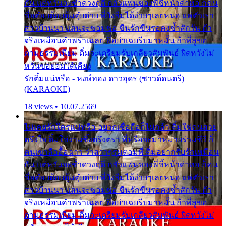
กัน แต่หวั่นจะช้ำดวงฤดี กลัวแฟนของพี่ชี้หน้าด่าทอ ก็คน
ชื่อต๋อยต้อยตุ้มตุ๋ยต่าย พี่ยังลืมได้ง่ายๆเลยหนอ แค่ตัวเรา
สาวบ้านนา แสนจะซอมซ่อ ขืนรักขืนรอคงช้ำสักวัน ถ้า
จริงเหมือนคำพร่ำเฉลย พี่อย่าเฉยรีบมาหมั้น ถ้าพี่สู่ขอ
ตามธรรมเนียม ติ๋มจะเตรียมรับเกลียวสัมพันธ์ ผิดหวังไม่
หวั่นขอยอมได้เคียง
รักติ๋มแน่หรือ - หงษ์ทอง ดาวอุดร (ซาวด์ดนตรี)
(KARAOKE)
18 views • 10.07.2569
ไม่เคยรักใครแน่หรือ อยากเชื่อถือก็ไม่กล้า ติ๋มใช่คนสวย
ตรึงใจ ติ๋มใช่งามซึ้งตรึงตรา พี่หรือจะมาหมายร่วมชีวี ก็
คนเขาลืออื้อฉาว ว่าสาวๆรุมตอมพี่ ติ๋มอยากรับรักเหมือน
กัน แต่หวั่นจะช้ำดวงฤดี กลัวแฟนของพี่ชี้หน้าด่าทอ ก็คน
ชื่อต๋อยต้อยตุ้มตุ๋ยต่าย พี่ยังลืมได้ง่ายๆเลยหนอ แค่ตัวเรา
สาวบ้านนา แสนจะซอมซ่อ ขืนรักขืนรอคงช้ำสักวัน ถ้า
จริงเหมือนคำพร่ำเฉลย พี่อย่าเฉยรีบมาหมั้น ถ้าพี่สู่ขอ
ตามธรรมเนียม ติ๋มจะเตรียมรับเกลียวสัมพันธ์ ผิดหวังไม่