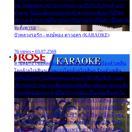
กัน โอ้พ่อพุ่มพวงบัวหลวงขอความจริงใจ ถ้ารักแล้วอย่า
ทำลาย ให้น้องต้องอายขายหน้าชาวบ้าน สัญญาได้ไหม
เลิกวงแล้วจะมาหมั้น แม้นว่ารับปากอย่างนั้นสาวบึงพลาญ
จะตั้งตารอ
บัวหลวงรอรัก - หงษ์ทอง ดาวอุดร (KARAOKE)
76 views • 03.07.2569
สายลมกะโชยพัดต้อง อีสาวหงษ์ทองออกมาร้องลำเพลิน
โยกย้ายไปเสินๆเอ้าละวาโยกย้ายไปเสินๆ ร้องลำเพลิน
เคลียเสียงซอ ร้องเพลงคลอแคนและซึง เสียงซึงห้าวและ
เสียงแคนจ้าวต่อ ละเสียงซอออดอ้ออีนางน้องอวยแขน หัว
ใจหงษ์ทองยังว่าง จะมีใครบ้าง สมัครเป็นแฟน ถึงแม้ ไม่
หล่อเหลา ถึงแม้ ไม่หล่อเหลา ขอให้ใจเจ้าไม่คลอนแคลน
รักเหนียวแน่นละถึงสิจนกะบ่จน นางสิก้มหน้าพ้อสิยอม
ยากฮ่วมกัน จนเงินไม่ใช่ของสำคัญ ซึ้งกันแค่นั้นเป็นพอ
หากพี่ชอบแล้วหนอ ติดต่อหงษ์ทองนี้ไปกอดนอน รับรัก
น้องสักหน่อย อย่าให้คอยละเหว่ว้าอาวรณ์เกี้ยวกันก่อน