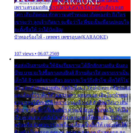
เพราะตรอมฤทัย ข้าวปลาไม่สนใจ ร้องไห้ลูกเดียว หยุด
โศก เสียเถิดทอง พักความเศร้าหมอง เถิดทองจ๋า ถึงใคร
เขาจะว่า ลูกเจ้าเกิดมา จะชื่อว่าไง พี่ขอเป็นเพื่อนปลอบใจ
จะตั้งชื่อให้ ว่าไอ้บังเอิญ
บัวทองร้องไห้ - เทพพร เพชรอุบล(KARAOKE)
107 views • 06.07.2569
พ่อส่งเงินสามพัน ให้ฉันเรียนราม ได้อีกสักสามพัน ฉันคง
บ๊าย บาย จะไปซื้อกางเกงยีนส์ ลีวายส์มาใส่ เพราะเราเป็น
เด็กใต้ ลีวายส์อย่างเดียว อยากจะโชว์ถึงหิวโซ เด็กใต้ก็ไม่
หวั่น ตกตัวละหลายพัน กัดฟันซื้อมา ให้เด็กเทพเหลียวมอง
และต้องรู้ว่า เด็กใต้ไม่ธรรมดา แต่สุดยอด เดินโยกย้ายเย
ยวน กวนโอ๊ยพอได้ เพราะว่านุ่งลีวายส์ ตัวใหม่ใส่มา เดิน
เข้ามหาลัย จิ๊กโก๊มองหน้า ท่าจะมีปัญหา ไม่พอใจ ได้เป็น
เรื่องแน่นอน แต่ฉันไม่หวั่น เลยแหลงใต้ถามมัน ว่ามัน
พรั่นพรือ มันตอบว่าไม่พรื่อ เปลี่ยนเป็นยิ้มให้ เจอะเด็กใต้
ด้วยกัน ก็เลยรอด สุดยอด สุดยอด สุดยอด มันสุดยอด สุด