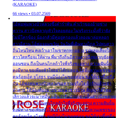
(KARAOKE)
66 views • 03.07.2569
โอ้พ่อพุ่มพวงบัวหลวงซึ้งคำรำพัน คำเว้าของอ้ายช่าง
หวาน สาวบึงพลาญหัวใจลอยล่อง ไม่จริงกระมั้งที่ว่ายัง
ไม่มีใครข้อง น้องกลัวมีคู่อยู่ครองแล้วลองมาล่อหลอก
สาวอีสาน โอ้พ่อจอมขวัญ วันวันพี่เดินทางไกล ไปพบสาว
ถิ่นไหนไหน คงเว้าเอาใจเขาทุกทุกอย่าง รูปหล่อเสียงใส
สาวใดหรือจะให้ผ่าน พี่มาถึงถิ่นอีสานสาวบึงพลาญยังสุด
ออนซอน ถึงเป็นคนไกลถ้าใจพี่จริงซะอย่าง ความฝันนั้น
คงมีทาง ขอเพียงหัวใจอย่าได้กะล่อน ไม่มีแหวนเพชรของ
คนร้อยเอ็ด ยโสธร จนมีน้องไม่ขอดค่อน ขอให้เราซึ้งตรึง
กัน โอ้พ่อพุ่มพวงบัวหลวงขอความจริงใจ ถ้ารักแล้วอย่า
ทำลาย ให้น้องต้องอายขายหน้าชาวบ้าน สัญญาได้ไหม
เลิกวงแล้วจะมาหมั้น แม้นว่ารับปากอย่างนั้นสาวบึงพลาญ
จะตั้งตารอ ถึงเป็นคนไกลถ้าใจพี่จริงซะอย่าง ความฝันนั้น
คงมีทาง ขอเพียงหัวใจอย่าได้กะล่อน ไม่มีแหวนเพชรของ
คนร้อยเอ็ด ยโสธร จนมีน้องไม่ขอดค่อน ขอให้เราซึ้งตรึง