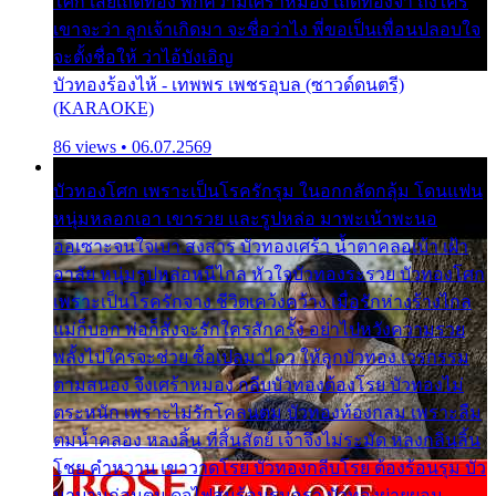
โศก เสียเถิดทอง พักความเศร้าหมอง เถิดทองจ๋า ถึงใคร
เขาจะว่า ลูกเจ้าเกิดมา จะชื่อว่าไง พี่ขอเป็นเพื่อนปลอบใจ
จะตั้งชื่อให้ ว่าไอ้บังเอิญ
บัวทองร้องไห้ - เทพพร เพชรอุบล (ซาวด์ดนตรี)
(KARAOKE)
86 views • 06.07.2569
บัวทองโศก เพราะเป็นโรครักรุม ในอกกลัดกลุ้ม โดนแฟน
หนุ่มหลอกเอา เขารวย และรูปหล่อ มาพะเน้าพะนอ
ออเซาะจนใจเบา สงสาร บัวทองเศร้า น้ำตาคลอเบ้า เฝ้า
อาลัย หนุ่มรูปหล่อหนีไกล หัวใจบัวทองระรวย บัวทองโศก
เพราะเป็นโรครักจาง ชีวิตเคว้งคว้าง เมื่อรักห่างร้างไกล
แม่ก็บอก พ่อก็สั่งจะรักใครสักครั้ง อย่าไปหวังความรวย
พลั้งไปใครจะช่วย ซื้อเปลมาไกว ให้ลูกบัวทอง เวรกรรม
ตามสนอง จึงเศร้าหมอง กลีบบัวทองต้องโรย บัวทองไม่
ตระหนัก เพราะไม่รักโคลนตม บัวทองท้องกลม เพราะลืม
ตมน้ำคลอง หลงลิ้น ที่สิ้นสัตย์ เจ้าจึงไม่ระมัด หลงกลิ่นลิ้น
โชย คำหวาน เขาวาดโรย บัวทองกลีบโรย ต้องร้อนรุม บัว
มาบานก่อนตูม ดุจไฟสุมร้อนรุมอุรา บัวทองผ่ายผอม