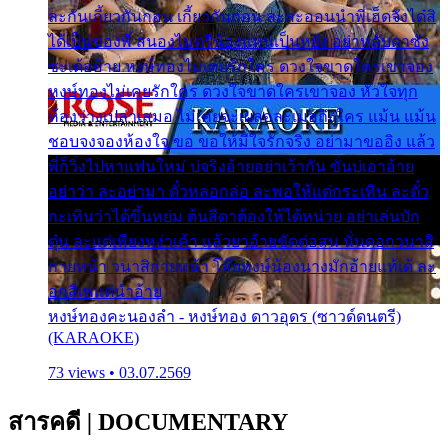
ละกันเกี้ยวกันก่อน เกี้ยวกันก่อน ละสะออนนำพี่เฮ็ดจังได๋สิ
ได้เป็นของพี่ สนองไมตรีน้องแหน่เป็นหยัง อย่าหลับตาซัง
ซะเด้ออ้าย หงษ์ทองไม่เคยรักใคร ดวงใจขาดใครเขาจอง
หงษ์ทองไม่เคยรักใคร ดวงใจขาดใครเขาจอง หัวใจทุก
ห้องว่างเปล่าเสมอ ไม่เคยจะเผลอละเมอถึงใคร แม้น แม้น
ชอบจงจองห้องใจ ขอ ขอให้มีใจรักจริง อย่ามาขออิง แล้ว
พี่ก็วิ่งไปหาแฟนใหม่ บ่จริงอ้ายอย่าเว้ากัน ขั่นบ่เอาอ้าย
อย่าว่า ละอย่ามา ตั๋วหลอกล่อ ละพอให้แต่กระเทิน ละตั๋ว
กะเทินว่าได้ขึ้นหย่ม ต้นสีดาต้องให้ได้หน่วย อย่าเล่นบัก
ตุ๋น ละแต่เพียงหง่าเค้า แล้วยาอ้ายขัดต่อสน นั่นดอกวนาสิ
กายหน้า วนาสิกายหน้า โอ๊ยหงษ์น้องนางมักอ้ายแท้เด้ ละ
อกสิเพแต่นำอ้าย
หงษ์ทองคะนองลำ - หงษ์ทอง ดาวอุดร (ซาวด์ดนตรี)
(KARAOKE)
73 views • 03.07.2569
สารคดี
|
DOCUMENTARY