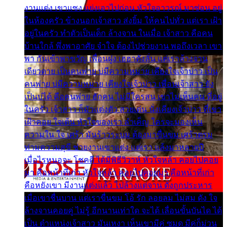
งานแต่ง เขาแซง แย่งเอาไปก่อน หัวใจอาวรณ์ มาซ่อน อยู่
ในห้องครัว ข้างนอกเจ้าสาว ส่งยิ้ม ให้คนไปทั่ว แต่เรา เฝ้า
อยู่ในครัว ทำตัวเป็นเด็ก ล้างจาน ในเมื่อ เจ้าสาว คือคน
บ้านใกล้ พึ่งพาอาศัย จำใจ ต้องไปช่วยงาน พอถึงเวลา เขา
พา กันเข้าพาขวัญ เพื่อนฝูง เฮฮาดังลั่น แต่เราล้างจาน
เดียวดาย เป็นคนพ่าย บ่มีความหมาย เคียงใจเจ้าบ่าว เป็น
คนพ่าย บ่มีความหมาย เคียงใจเจ้าบ่าว เพื่อนเจ้าสาว ยัง
เป็นบ่ได้ คือคนพ่าย ฮักคน ไม่มีใครสน เขาไม่เห็นคน ที่อยู่
ในครัว เจ้าสาว ก็มัวแต่งตัว สวยเด่น นั่งเคียงเจ้าบ่าว ที่เขา
เฝ้าคอย ใจเต้น หัวใจของเรา ลำเค็ญ ใครจะมองเห็น
ความใน ใจ เศร้า มันร้าวระบม ต้องมาขื่นขม เศร้าตรม
ท่ามความสุขี ช่วยงานเขาแต่ง แต่เรา แล้งมาหลายปี
เมื่อไรหนอจะ โชคดี ได้มีพิธีวิวาห์ หัวใจหล้า คอยไปคอย
มา คือหน้าที่เก่า หัวใจหล้า คอยไปคอยมา คือหน้าที่เก่า
คือหยังเขา มีงานแต่งแล้ว ไปล้างแต่จาน ดั่งถูกประหาร
เมื่อเขาชื่นบาน แต่เราขื่นขม โอ้ รัก ลอยลม ไม่สม ดัง ใจ
ล้างจานคอยคู่ ไม่รู้ อีกนานเท่าใด จะได้ เลื่อนขั้นบันได ได้
เป็น ตำแหน่งเจ้าสาว มันเหงา เห็นเขามีคู่ ซมดู มีคู่ก็ม่วน