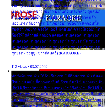
ยอด สุดยอด สุดยอด มันสุดยอด แอบหลงรักสาวราม ที่พัก
ห้องเช่า เธอผิวขาวผมยาว ปากแดงแหลงกลาง ถูกสเป็ก
จริงเธอ อยู่ห้องข้างข้าง อยากเข้าไปแหลงกลาง กลัว
ทองแดง กลับจากรามมาเจอ เธอมาซื้อข้าว แต่ก่อนนั้น
สองเรา เจอะกันครั้งใด เธอไม่เคยไยดี คราวนี้เธอยิ้มให้
ต้องให้ใส่ลีวายส์ สุดยอด สุดยอด มันสุดยอด มันสุดยอด
มันสุดยอด มันสุดยอด มันสุดยอด มันสุดยอด มันสุดยอด
มันสุดยอด มันสุดยอด มันสุดยอด มันสุดยอด มันสุดยอด
สุดยอด - วงซูซู (ซาวด์ดนตรี) (KARAOKE)
112 views • 03.07.2569
พ่อส่งเงินสามพัน ให้ฉันเรียนราม ได้อีกสักสามพัน ฉันคง
บ๊าย บาย จะไปซื้อกางเกงยีนส์ ลีวายส์มาใส่ เพราะเราเป็น
เด็กใต้ ลีวายส์อย่างเดียว อยากจะโชว์ถึงหิวโซ เด็กใต้ก็ไม่
หวั่น ตกตัวละหลายพัน กัดฟันซื้อมา ให้เด็กเทพเหลียวมอง
และต้องรู้ว่า เด็กใต้ไม่ธรรมดา แต่สุดยอด เดินโยกย้ายเย
ยวน กวนโอ๊ยพอได้ เพราะว่านุ่งลีวายส์ ตัวใหม่ใส่มา เดิน