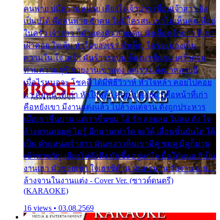
คนพ่าย บ่มีความหมาย เคียงใจเจ้าบ่าว เพื่อนเจ้าสาว ยัง
เป็นบ่ได้ คือคนพ่าย ฮักคน ไม่มีใครสน เขาไม่เห็นคน ที่อยู่
ในครัว เจ้าสาว ก็มัวแต่งตัว สวยเด่น นั่งเคียงเจ้าบ่าว ที่เขา
เฝ้าคอย ใจเต้น หัวใจของเรา ลำเค็ญ ใครจะมองเห็น
ความใน ใจ เศร้า มันร้าวระบม ต้องมาขื่นขม เศร้าตรม
ท่ามความสุขี ช่วยงานเขาแต่ง แต่เรา แล้งมาหลายปี
เมื่อไรหนอจะ โชคดี ได้มีพิธีวิวาห์ หัวใจหล้า คอยไปคอย
มา คือหน้าที่เก่า หัวใจหล้า คอยไปคอยมา คือหน้าที่เก่า
คือหยังเขา มีงานแต่งแล้ว ไปล้างแต่จาน ดั่งถูกประหาร
เมื่อเขาชื่นบาน แต่เราขื่นขม โอ้ รัก ลอยลม ไม่สม ดัง ใจ
ล้างจานคอยคู่ ไม่รู้ อีกนานเท่าใด จะได้ เลื่อนขั้นบันได ได้
เป็น ตำแหน่งเจ้าสาว มันเหงา เห็นเขามีคู่ ซมดู มีคู่ก็ม่วน
เข้าพาขวัญ เสียงโห่ตึงตึง มันซึ้ง อยู่แก่ใจ มื้อใด๋หนอ สิเป็น
งานเฮา มัวซอยเขา ใจเฮาซิด้าน มันทรมาน จับจาน เอย…
ล้างจานในงานแต่ง - Cover Ver. (ซาวด์ดนตรี)
(KARAOKE)
16 views • 03.08.2569