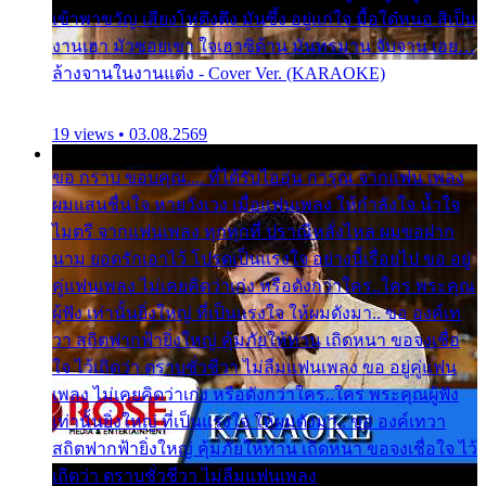
เข้าพาขวัญ เสียงโห่ตึงตึง มันซึ้ง อยู่แก่ใจ มื้อใด๋หนอ สิเป็น
งานเฮา มัวซอยเขา ใจเฮาซิด้าน มันทรมาน จับจาน เอย…
ล้างจานในงานแต่ง - Cover Ver. (KARAOKE)
19 views • 03.08.2569
ขอ กราบ ขอบคุณ.... ที่ได้รับไออุ่น การุณ จากแฟน เพลง
ผมแสนชื่นใจ หายวังเวง เมื่อแฟนเพลง ให้กำลังใจ น้ำใจ
ไมตรี จากแฟนเพลง ทุกทุกที่ ปราณีหลั่งไหล ผมขอฝาก
นาม ยอดรักเอาไว้ โปรดเป็นแรงใจ อย่างนี้เรื่อยไป ขอ อยู่
คู่แฟนเพลง ไม่เคยคิดว่าเก่ง หรือดังกว่าใคร..ใคร พระคุณ
ผู้ฟัง เท่านั้นยิ่งใหญ่ ที่เป็นแรงใจ ให้ผมดังมา.. ขอ องค์เท
วา สถิตฟากฟ้ายิ่งใหญ่ คุ้มภัยให้ท่าน เถิดหนา ขอจงเชื่อ
ใจ ไว้เถิดว่า ตราบชั่วชีวา ไม่ลืมแฟนเพลง ขอ อยู่คู่แฟน
เพลง ไม่เคยคิดว่าเก่ง หรือดังกว่าใคร..ใคร พระคุณผู้ฟัง
เท่านั้นยิ่งใหญ่ ที่เป็นแรงใจ ให้ผมดังมา.. ขอ องค์เทวา
สถิตฟากฟ้ายิ่งใหญ่ คุ้มภัยให้ท่าน เถิดหนา ขอจงเชื่อใจ ไว้
เถิดว่า ตราบชั่วชีวา ไม่ลืมแฟนเพลง