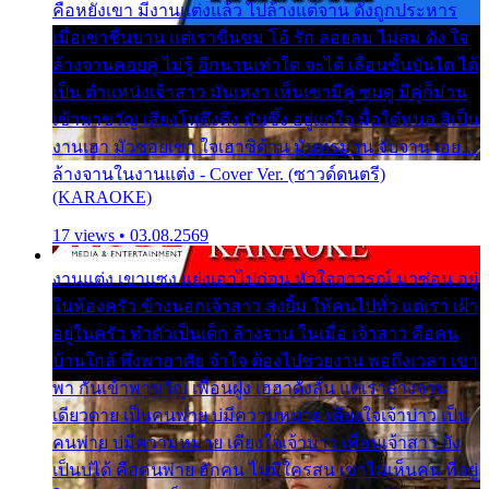
คือหยังเขา มีงานแต่งแล้ว ไปล้างแต่จาน ดั่งถูกประหาร
เมื่อเขาชื่นบาน แต่เราขื่นขม โอ้ รัก ลอยลม ไม่สม ดัง ใจ
ล้างจานคอยคู่ ไม่รู้ อีกนานเท่าใด จะได้ เลื่อนขั้นบันได ได้
เป็น ตำแหน่งเจ้าสาว มันเหงา เห็นเขามีคู่ ซมดู มีคู่ก็ม่วน
เข้าพาขวัญ เสียงโห่ตึงตึง มันซึ้ง อยู่แก่ใจ มื้อใด๋หนอ สิเป็น
งานเฮา มัวซอยเขา ใจเฮาซิด้าน มันทรมาน จับจาน เอย…
ล้างจานในงานแต่ง - Cover Ver. (ซาวด์ดนตรี)
(KARAOKE)
17 views • 03.08.2569
งานแต่ง เขาแซง แย่งเอาไปก่อน หัวใจอาวรณ์ มาซ่อน อยู่
ในห้องครัว ข้างนอกเจ้าสาว ส่งยิ้ม ให้คนไปทั่ว แต่เรา เฝ้า
อยู่ในครัว ทำตัวเป็นเด็ก ล้างจาน ในเมื่อ เจ้าสาว คือคน
บ้านใกล้ พึ่งพาอาศัย จำใจ ต้องไปช่วยงาน พอถึงเวลา เขา
พา กันเข้าพาขวัญ เพื่อนฝูง เฮฮาดังลั่น แต่เราล้างจาน
เดียวดาย เป็นคนพ่าย บ่มีความหมาย เคียงใจเจ้าบ่าว เป็น
คนพ่าย บ่มีความหมาย เคียงใจเจ้าบ่าว เพื่อนเจ้าสาว ยัง
เป็นบ่ได้ คือคนพ่าย ฮักคน ไม่มีใครสน เขาไม่เห็นคน ที่อยู่