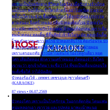
เพราะเป็นโรครักจาง ชีวิตเคว้งคว้าง เมื่อรักห่างร้างไกล
แม่ก็บอก พ่อก็สั่งจะรักใครสักครั้ง อย่าไปหวังความรวย
พลั้งไปใครจะช่วย ซื้อเปลมาไกว ให้ลูกบัวทอง เวรกรรม
ตามสนอง จึงเศร้าหมอง กลีบบัวทองต้องโรย บัวทองไม่
ตระหนัก เพราะไม่รักโคลนตม บัวทองท้องกลม เพราะลืม
ตมน้ำคลอง หลงลิ้น ที่สิ้นสัตย์ เจ้าจึงไม่ระมัด หลงกลิ่นลิ้น
โชย คำหวาน เขาวาดโรย บัวทองกลีบโรย ต้องร้อนรุม บัว
มาบานก่อนตูม ดุจไฟสุมร้อนรุมอุรา บัวทองผ่ายผอม
เพราะตรอมฤทัย ข้าวปลาไม่สนใจ ร้องไห้ลูกเดียว หยุด
โศก เสียเถิดทอง พักความเศร้าหมอง เถิดทองจ๋า ถึงใคร
เขาจะว่า ลูกเจ้าเกิดมา จะชื่อว่าไง พี่ขอเป็นเพื่อนปลอบใจ
จะตั้งชื่อให้ ว่าไอ้บังเอิญ
บัวทองร้องไห้ - เทพพร เพชรอุบล (ซาวด์ดนตรี)
(KARAOKE)
87 views • 06.07.2569
บัวทองโศก เพราะเป็นโรครักรุม ในอกกลัดกลุ้ม โดนแฟน
หนุ่มหลอกเอา เขารวย และรูปหล่อ มาพะเน้าพะนอ