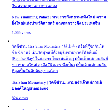
จีน สวนสนุก และการแสดง
New Yuanming Palace | พระราชวังหยวนหมิงใหม่ ความ
ยิ่งใหญ่แห่งประวัติศาสตร์ มณฑลกวางตุ้ง ประเทศจีน
1,066 views
วัดซีซ่าน (Tsz Shan Monastery / 慈山寺) หรือที่รู้จักกันใน
ชื่อ ฉี่ซ้านจี๋ เป็นวัดพุทธที่ตั้งอยู่ริมชายหาดรีพัลส์เบย์
(Repulse Bay) ในฮ่องกง โดดเด่นด้วยรูปปั้นเจ้าแม่กวนอิมสี
ขาวขนาดใหญ่ สูงถึง 76 เมตร ซึ่งเป็นรูปปั้นเจ้าแม่กวนอิม
ที่สูงเป็นอันดับต้นๆ ของโลก
Tsz Shan Monastery | วัดซีซ่าน…งามสง่าเจ้าแม่กวนอิ
มองค์ใหญ่แห่งฮ่องกง
824 views