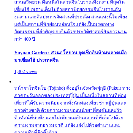
สวนอวี้หยวน คือหนึ่งในสวนจีนโบราณที่งดงามที่สุดใน
เซี่ยงไฮ้ เพราะเต็มไปด้วยสถาปัตยกรรมจีนโบราณอัน
งดงามและศิลปะการจัดสวนที่ประณีต สวนแห่งนี้ไม่เพียง
แต่เป็นสถานที่พักผ่อนหย่อนใจแต่ยังเป็นมรดกทาง
วัฒนธรรมที่สำคัญของจีนด้วยประวัติศาสตร์อันยาวนาน
กว่า 400 ปี
Yuyuan Garden : สวนอวี้หยวน จุดเช็กอินห้ามพลาดเมื่อ
มาเซี่ยงไฮ้ ประเทศจีน
1,302 views
หน้าผาโทจินโบ (Tojinbo) ตั้งอยู่ในจังหวัดฟุกุอิ (Fukui) ทาง
ภาคตะวันออกของประเทศญี่ปุ่น เป็นหนึ่งในสถานที่ท่อง
เที่ยวที่ได้รับความนิยมจากทั้งนักท่องเที่ยวชาวญี่ปุ่นและ
ชาวต่างชาติ ด้วยความงามของหน้าผาที่สูงชันและวิว
ทิวทัศน์ที่น่าทึ่ง และไม่เพียงแต่เป็นสถานที่ที่เต็มไปด้วย
ความงามจากธรรมชาติ แต่ยังแฝงไปด้วยตำนานและ
ความเชื่อที่ลึกซึ้งด้วย