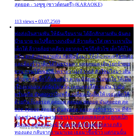
สุดยอด - วงซูซู (ซาวด์ดนตรี) (KARAOKE)
113 views • 03.07.2569
พ่อส่งเงินสามพัน ให้ฉันเรียนราม ได้อีกสักสามพัน ฉันคง
บ๊าย บาย จะไปซื้อกางเกงยีนส์ ลีวายส์มาใส่ เพราะเราเป็น
เด็กใต้ ลีวายส์อย่างเดียว อยากจะโชว์ถึงหิวโซ เด็กใต้ก็ไม่
หวั่น ตกตัวละหลายพัน กัดฟันซื้อมา ให้เด็กเทพเหลียวมอง
และต้องรู้ว่า เด็กใต้ไม่ธรรมดา แต่สุดยอด เดินโยกย้ายเย
ยวน กวนโอ๊ยพอได้ เพราะว่านุ่งลีวายส์ ตัวใหม่ใส่มา เดิน
เข้ามหาลัย จิ๊กโก๊มองหน้า ท่าจะมีปัญหา ไม่พอใจ ได้เป็น
เรื่องแน่นอน แต่ฉันไม่หวั่น เลยแหลงใต้ถามมัน ว่ามัน
พรั่นพรือ มันตอบว่าไม่พรื่อ เปลี่ยนเป็นยิ้มให้ เจอะเด็กใต้
ด้วยกัน ก็เลยรอด สุดยอด สุดยอด สุดยอด มันสุดยอด สุด
ยอด สุดยอด สุดยอด มันสุดยอด แอบหลงรักสาวราม ที่พัก
ห้องเช่า เธอผิวขาวผมยาว ปากแดงแหลงกลาง ถูกสเป็ก
จริงเธอ อยู่ห้องข้างข้าง อยากเข้าไปแหลงกลาง กลัว
ทองแดง กลับจากรามมาเจอ เธอมาซื้อข้าว แต่ก่อนนั้น