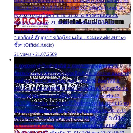
00:45:25 รอหน่อยน้องติ๋ม 15. 00:48:56 เรือล่มในหนอง 16.
00:51:43 บัตรเชิญสีเลือด 17. 00:56:07 อดีตรักโรงทอ 18.
01:00:00 เขมรไล่ควาย 19. 01:02:55 สาวสวนแตง 20.
01:05:51 แอบมอง 21. 01:09:27 พบรักปากน้ำโพ 22.
01:13:06 สายัณห์เมา
" สายัณห์ สัญญา " ขวัญใจคนเดิม - รวมเพลงดังเพราะๆ
ซึ้งๆ (Official Audio)
21 views • 21.07.2569
1. 00:00:00 ทำไมทำฉันได้ 2. 00:03:20 นางฟ้าสลัม 3.
00:06:50 คน 4. 00:10:36 บุญเหลือเกิน 5. 00:13:58 ฝนหยาด
สุดท้าย 6. 00:17:30 ยาใจยาจก 7. 00:20:30 คิดดูให้ดี 8.
00:24:21 ลบรอยแผลรัก 9. 00:27:35 เหมือนใจโดนกรีด 10.
00:30:54 ขบวนการเปาเปียว 11. 00:34:05 คำรำพัน 12.
00:37:20 ปาหนัน 13. 00:40:37 ใจเจ้ากรรม 14. 00:44:15 จูบ
ฉันแล้วจงตายเสีย 15. 00:47:24 ขอสูมาเต๊อะ 16. 00:51:11
คนใจมาร 17. 00:54:50 คืนทรมาน 18. 00:58:25 รักนี้สีดำ
19. 01:01:44 ส่วนเกิน 20. 01:05:42 หยาดน้ำฝนหยดน้ำตา
21. 01:09:13 เหลือเพียงฝัน 22. 01:13:26 เขา 23. 01:16:37