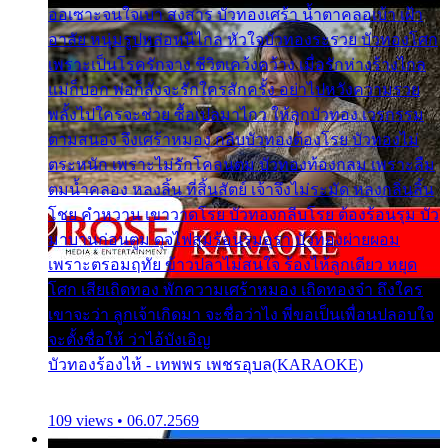
ออเซาะจนใจเบา สงสาร บัวทองเศร้า น้ำตาคลอเบ้า เฝ้า
อาลัย หนุ่มรูปหล่อหนีไกล หัวใจบัวทองระรวย บัวทองโศก
เพราะเป็นโรครักจาง ชีวิตเคว้งคว้าง เมื่อรักห่างร้างไกล
แม่ก็บอก พ่อก็สั่งจะรักใครสักครั้ง อย่าไปหวังความรวย
พลั้งไปใครจะช่วย ซื้อเปลมาไกว ให้ลูกบัวทอง เวรกรรม
ตามสนอง จึงเศร้าหมอง กลีบบัวทองต้องโรย บัวทองไม่
ตระหนัก เพราะไม่รักโคลนตม บัวทองท้องกลม เพราะลืม
ตมน้ำคลอง หลงลิ้น ที่สิ้นสัตย์ เจ้าจึงไม่ระมัด หลงกลิ่นลิ้น
โชย คำหวาน เขาวาดโรย บัวทองกลีบโรย ต้องร้อนรุม บัว
มาบานก่อนตูม ดุจไฟสุมร้อนรุมอุรา บัวทองผ่ายผอม
เพราะตรอมฤทัย ข้าวปลาไม่สนใจ ร้องไห้ลูกเดียว หยุด
โศก เสียเถิดทอง พักความเศร้าหมอง เถิดทองจ๋า ถึงใคร
เขาจะว่า ลูกเจ้าเกิดมา จะชื่อว่าไง พี่ขอเป็นเพื่อนปลอบใจ
จะตั้งชื่อให้ ว่าไอ้บังเอิญ
บัวทองร้องไห้ - เทพพร เพชรอุบล(KARAOKE)
109 views • 06.07.2569