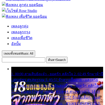
เพลงลูกทุ่ง
เพลงลูกกรุง
เพลงเพื่อชีวิต
อัลบั้ม
เพลงทั้งหมด
Music All
ค้นหา
Search
1. 00:00 สามสิบยังแจ๋ว - ยอดรัก สลักใจ 2. 02:49 รักมาห้าปี
- ศรเพชร ศรสุพรรณ 3. 05:57 รักสาวเสื้อลาย - แสงสุรีย์
รุ่งโรจน์ 4. 09:51 รักสะท้านดินสะเทือน - ยอดรัก สลักใจ 5.
12:23 มอเตอร์ไซค์ทำหล่น - ศรเพชร ศรสุพรรณ 6. 14:49
หิ้วกระเป๋า - แสงสุรีย์ รุ่งโรจน์ 7. 17:57 รักเผื่อเลือก - ยอด
รัก สลักใจ 8. 21:21 น้ำตาไอ้หนุ่ม - ศรเพชร ศรสุพรรณ 9.