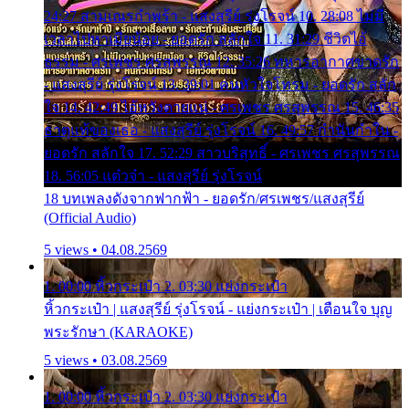
24:27 สามเณรกำพร้า - แสงสุรีย์ รุ่งโรจน์ 10. 28:08 ไม่มี
เวลาไปหาเมียน้อย - ยอดรัก สลักใจ 11. 31:29 ชีวิตไอ้
ธรรม - ศรเพชร ศรสุพรรณ 12. 35:26 ทหารอากาศขาดรัก
- แสงสุรีย์ รุ่งโรจน์ 13. 39:01 คนหัวใจโทรม - ยอดรัก สลัก
ใจ 14. 42:49 ไอ้หวังตายแน่ - ศรเพชร ศรสุพรรณ 15. 46:35
ธาตุแท้ของเธอ - แสงสุรีย์ รุ่งโรจน์ 16. 49:57 กำนันกำใน -
ยอดรัก สลักใจ 17. 52:29 สาวบริสุทธิ์ - ศรเพชร ศรสุพรรณ
18. 56:05 แต๋วจ๋า - แสงสุรีย์ รุ่งโรจน์
18 บทเพลงดังจากฟากฟ้า - ยอดรัก/ศรเพชร/แสงสุรีย์
(Official Audio)
5 views • 04.08.2569
1. 00:00 หิ้วกระเป๋า 2. 03:30 แย่งกระเป๋า
หิ้วกระเป๋า | แสงสุรีย์ รุ่งโรจน์ - แย่งกระเป๋า | เตือนใจ บุญ
พระรักษา (KARAOKE)
5 views • 03.08.2569
1. 00:00 หิ้วกระเป๋า 2. 03:30 แย่งกระเป๋า