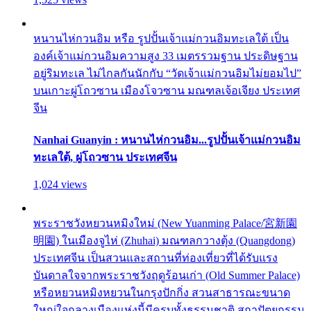
หนานไห่กวนอิม หรือ รูปปั้นเจ้าแม่กวนอิมทะเลใต้ เป็น
องค์เจ้าแม่กวนอิมความสูง 33 เมตรรวมฐาน ประดิษฐาน
อยู่ริมทะเล ไม่ไกลกันนักกับ “วัดเจ้าแม่กวนอิมไม่ยอมไป”
บนเกาะผู่โถวซาน เมืองโจวซาน มณฑลเจ้อเจียง ประเทศ
จีน
Nanhai Guanyin : หนานไห่กวนอิม...รูปปั้นเจ้าแม่กวนอิม
ทะเลใต้, ผู่โถวซาน ประเทศจีน
1,024 views
พระราชวังหยวนหมิงใหม่ (New Yuanming Palace/宮新園
明園) ในเมืองจูไห่ (Zhuhai) มณฑลกวางตุ้ง (Quangdong)
ประเทศจีน เป็นสวนและสถานที่ท่องเที่ยวที่ได้รับแรง
บันดาลใจจากพระราชวังฤดูร้อนเก่า (Old Summer Palace)
หรือหยวนหมิงหยวนในกรุงปักกิ่ง สวนสาธารณะขนาด
ใหญ่ใจกลางเมืองแห่งนี้มีครบทั้งธรรมชาติ สถาปัตยกรรม