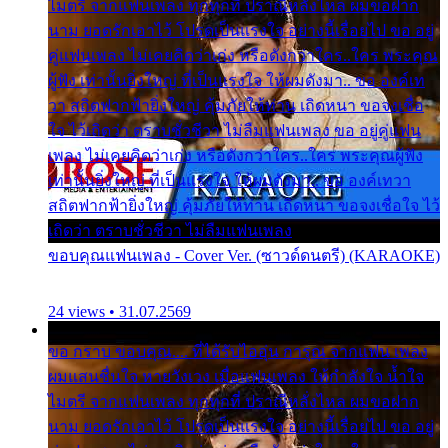
ไมตรี จากแฟนเพลง ทุกทุกที่ ปราณีหลั่งไหล ผมขอฝาก
นาม ยอดรักเอาไว้ โปรดเป็นแรงใจ อย่างนี้เรื่อยไป ขอ อยู่
คู่แฟนเพลง ไม่เคยคิดว่าเก่ง หรือดังกว่าใคร..ใคร พระคุณ
ผู้ฟัง เท่านั้นยิ่งใหญ่ ที่เป็นแรงใจ ให้ผมดังมา.. ขอ องค์เท
วา สถิตฟากฟ้ายิ่งใหญ่ คุ้มภัยให้ท่าน เถิดหนา ขอจงเชื่อ
ใจ ไว้เถิดว่า ตราบชั่วชีวา ไม่ลืมแฟนเพลง ขอ อยู่คู่แฟน
เพลง ไม่เคยคิดว่าเก่ง หรือดังกว่าใคร..ใคร พระคุณผู้ฟัง
เท่านั้นยิ่งใหญ่ ที่เป็นแรงใจ ให้ผมดังมา.. ขอ องค์เทวา
สถิตฟากฟ้ายิ่งใหญ่ คุ้มภัยให้ท่าน เถิดหนา ขอจงเชื่อใจ ไว้
เถิดว่า ตราบชั่วชีวา ไม่ลืมแฟนเพลง
ขอบคุณแฟนเพลง - Cover Ver. (ซาวด์ดนตรี) (KARAOKE)
24 views • 31.07.2569
ขอ กราบ ขอบคุณ.... ที่ได้รับไออุ่น การุณ จากแฟน เพลง
ผมแสนชื่นใจ หายวังเวง เมื่อแฟนเพลง ให้กำลังใจ น้ำใจ
ไมตรี จากแฟนเพลง ทุกทุกที่ ปราณีหลั่งไหล ผมขอฝาก
นาม ยอดรักเอาไว้ โปรดเป็นแรงใจ อย่างนี้เรื่อยไป ขอ อยู่