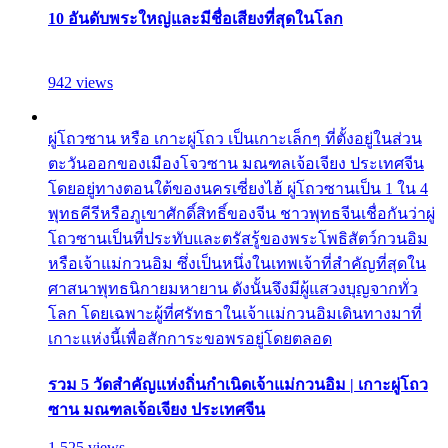
10 อันดับพระใหญ่และมีชื่อเสียงที่สุดในโลก
942 views
ผู่โถวซาน หรือ เกาะผู่โถว เป็นเกาะเล็กๆ ที่ตั้งอยู่ในส่วน
ตะวันออกของเมืองโจวซาน มณฑลเจ้อเจียง ประเทศจีน
โดยอยู่ทางตอนใต้ของนครเซี่ยงไฮ้ ผู่โถวซานเป็น 1 ใน 4
พุทธคีรีหรือภูเขาศักดิ์สิทธิ์ของจีน ชาวพุทธจีนเชื่อกันว่าผู่
โถวซานเป็นที่ประทับและตรัสรู้ของพระโพธิสัตว์กวนอิม
หรือเจ้าแม่กวนอิม ซึ่งเป็นหนึ่งในเทพเจ้าที่สำคัญที่สุดใน
ศาสนาพุทธนิกายมหายาน ดังนั้นจึงมีผู้แสวงบุญจากทั่ว
โลก โดยเฉพาะผู้ที่ศรัทธาในเจ้าแม่กวนอิมเดินทางมาที่
เกาะแห่งนี้เพื่อสักการะขอพรอยู่โดยตลอด
รวม 5 วัดสำคัญแห่งถิ่นกำเนิดเจ้าแม่กวนอิม | เกาะผู่โถว
ซาน มณฑลเจ้อเจียง ประเทศจีน
1,525 views