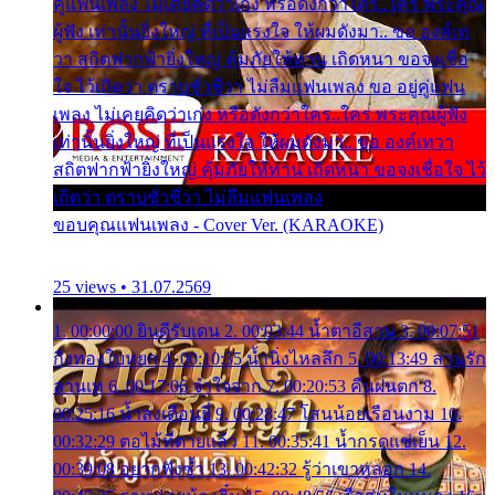
คู่แฟนเพลง ไม่เคยคิดว่าเก่ง หรือดังกว่าใคร..ใคร พระคุณ
ผู้ฟัง เท่านั้นยิ่งใหญ่ ที่เป็นแรงใจ ให้ผมดังมา.. ขอ องค์เท
วา สถิตฟากฟ้ายิ่งใหญ่ คุ้มภัยให้ท่าน เถิดหนา ขอจงเชื่อ
ใจ ไว้เถิดว่า ตราบชั่วชีวา ไม่ลืมแฟนเพลง ขอ อยู่คู่แฟน
เพลง ไม่เคยคิดว่าเก่ง หรือดังกว่าใคร..ใคร พระคุณผู้ฟัง
เท่านั้นยิ่งใหญ่ ที่เป็นแรงใจ ให้ผมดังมา.. ขอ องค์เทวา
สถิตฟากฟ้ายิ่งใหญ่ คุ้มภัยให้ท่าน เถิดหนา ขอจงเชื่อใจ ไว้
เถิดว่า ตราบชั่วชีวา ไม่ลืมแฟนเพลง
ขอบคุณแฟนเพลง - Cover Ver. (KARAOKE)
25 views • 31.07.2569
1. 00:00:00 ยินดีรับเดน 2. 00:03:44 น้ำตาอีสาน 3. 00:07:51
กิ่งทองใบหยก 4. 00:10:35 น้ำนิ่งไหลลึก 5. 00:13:49 ลานรัก
ลานเท 6. 00:17:06 จำใจจาก 7. 00:20:53 คืนฝนตก 8.
00:25:16 น้ำลงเดือนยี่ 9. 00:28:47 โสนน้อยเรือนงาม 10.
00:32:29 ตอไม้ที่ตายแล้ว 11. 00:35:41 น้ำกรดแช่เย็น 12.
00:39:08 อยากฟังซ้ำ 13. 00:42:32 รู้ว่าเขาหลอก 14.