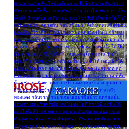
พ่อส่งเงินสามพัน ให้ฉันเรียนราม ได้อีกสักสามพัน ฉันคง
บ๊าย บาย จะไปซื้อกางเกงยีนส์ ลีวายส์มาใส่ เพราะเราเป็น
เด็กใต้ ลีวายส์อย่างเดียว อยากจะโชว์ถึงหิวโซ เด็กใต้ก็ไม่
หวั่น ตกตัวละหลายพัน กัดฟันซื้อมา ให้เด็กเทพเหลียวมอง
และต้องรู้ว่า เด็กใต้ไม่ธรรมดา แต่สุดยอด เดินโยกย้ายเย
ยวน กวนโอ๊ยพอได้ เพราะว่านุ่งลีวายส์ ตัวใหม่ใส่มา เดิน
เข้ามหาลัย จิ๊กโก๊มองหน้า ท่าจะมีปัญหา ไม่พอใจ ได้เป็น
เรื่องแน่นอน แต่ฉันไม่หวั่น เลยแหลงใต้ถามมัน ว่ามัน
พรั่นพรือ มันตอบว่าไม่พรื่อ เปลี่ยนเป็นยิ้มให้ เจอะเด็กใต้
ด้วยกัน ก็เลยรอด สุดยอด สุดยอด สุดยอด มันสุดยอด สุด
ยอด สุดยอด สุดยอด มันสุดยอด แอบหลงรักสาวราม ที่พัก
ห้องเช่า เธอผิวขาวผมยาว ปากแดงแหลงกลาง ถูกสเป็ก
จริงเธอ อยู่ห้องข้างข้าง อยากเข้าไปแหลงกลาง กลัว
ทองแดง กลับจากรามมาเจอ เธอมาซื้อข้าว แต่ก่อนนั้น
สองเรา เจอะกันครั้งใด เธอไม่เคยไยดี คราวนี้เธอยิ้มให้
ต้องให้ใส่ลีวายส์ สุดยอด สุดยอด มันสุดยอด มันสุดยอด
มันสุดยอด มันสุดยอด มันสุดยอด มันสุดยอด มันสุดยอด
มันสุดยอด มันสุดยอด มันสุดยอด มันสุดยอด มันสุดยอด