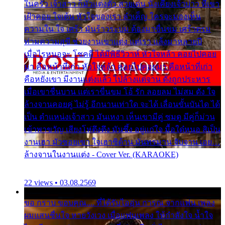
ในครัว เจ้าสาว ก็มัวแต่งตัว สวยเด่น นั่งเคียงเจ้าบ่าว ที่เขา
เฝ้าคอย ใจเต้น หัวใจของเรา ลำเค็ญ ใครจะมองเห็น
ความใน ใจ เศร้า มันร้าวระบม ต้องมาขื่นขม เศร้าตรม
ท่ามความสุขี ช่วยงานเขาแต่ง แต่เรา แล้งมาหลายปี
เมื่อไรหนอจะ โชคดี ได้มีพิธีวิวาห์ หัวใจหล้า คอยไปคอย
มา คือหน้าที่เก่า หัวใจหล้า คอยไปคอยมา คือหน้าที่เก่า
คือหยังเขา มีงานแต่งแล้ว ไปล้างแต่จาน ดั่งถูกประหาร
เมื่อเขาชื่นบาน แต่เราขื่นขม โอ้ รัก ลอยลม ไม่สม ดัง ใจ
ล้างจานคอยคู่ ไม่รู้ อีกนานเท่าใด จะได้ เลื่อนขั้นบันได ได้
เป็น ตำแหน่งเจ้าสาว มันเหงา เห็นเขามีคู่ ซมดู มีคู่ก็ม่วน
เข้าพาขวัญ เสียงโห่ตึงตึง มันซึ้ง อยู่แก่ใจ มื้อใด๋หนอ สิเป็น
งานเฮา มัวซอยเขา ใจเฮาซิด้าน มันทรมาน จับจาน เอย…
ล้างจานในงานแต่ง - Cover Ver. (KARAOKE)
22 views • 03.08.2569
ขอ กราบ ขอบคุณ.... ที่ได้รับไออุ่น การุณ จากแฟน เพลง
ผมแสนชื่นใจ หายวังเวง เมื่อแฟนเพลง ให้กำลังใจ น้ำใจ