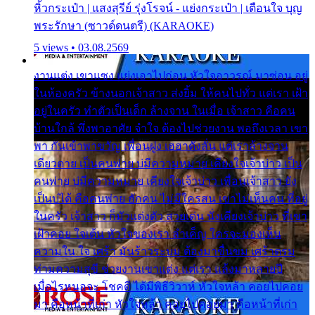
หิ้วกระเป๋า | แสงสุรีย์ รุ่งโรจน์ - แย่งกระเป๋า | เตือนใจ บุญ
พระรักษา (ซาวด์ดนตรี) (KARAOKE)
5 views • 03.08.2569
งานแต่ง เขาแซง แย่งเอาไปก่อน หัวใจอาวรณ์ มาซ่อน อยู่
ในห้องครัว ข้างนอกเจ้าสาว ส่งยิ้ม ให้คนไปทั่ว แต่เรา เฝ้า
อยู่ในครัว ทำตัวเป็นเด็ก ล้างจาน ในเมื่อ เจ้าสาว คือคน
บ้านใกล้ พึ่งพาอาศัย จำใจ ต้องไปช่วยงาน พอถึงเวลา เขา
พา กันเข้าพาขวัญ เพื่อนฝูง เฮฮาดังลั่น แต่เราล้างจาน
เดียวดาย เป็นคนพ่าย บ่มีความหมาย เคียงใจเจ้าบ่าว เป็น
คนพ่าย บ่มีความหมาย เคียงใจเจ้าบ่าว เพื่อนเจ้าสาว ยัง
เป็นบ่ได้ คือคนพ่าย ฮักคน ไม่มีใครสน เขาไม่เห็นคน ที่อยู่
ในครัว เจ้าสาว ก็มัวแต่งตัว สวยเด่น นั่งเคียงเจ้าบ่าว ที่เขา
เฝ้าคอย ใจเต้น หัวใจของเรา ลำเค็ญ ใครจะมองเห็น
ความใน ใจ เศร้า มันร้าวระบม ต้องมาขื่นขม เศร้าตรม
ท่ามความสุขี ช่วยงานเขาแต่ง แต่เรา แล้งมาหลายปี
เมื่อไรหนอจะ โชคดี ได้มีพิธีวิวาห์ หัวใจหล้า คอยไปคอย
มา คือหน้าที่เก่า หัวใจหล้า คอยไปคอยมา คือหน้าที่เก่า