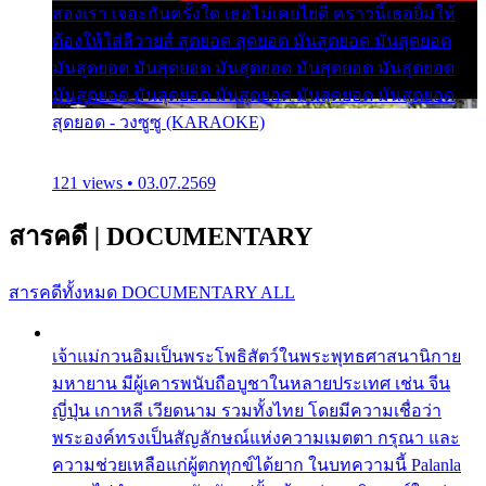
สองเรา เจอะกันครั้งใด เธอไม่เคยไยดี คราวนี้เธอยิ้มให้
ต้องให้ใส่ลีวายส์ สุดยอด สุดยอด มันสุดยอด มันสุดยอด
มันสุดยอด มันสุดยอด มันสุดยอด มันสุดยอด มันสุดยอด
มันสุดยอด มันสุดยอด มันสุดยอด มันสุดยอด มันสุดยอด
สุดยอด - วงซูซู (KARAOKE)
121 views • 03.07.2569
สารคดี
|
DOCUMENTARY
สารคดีทั้งหมด
DOCUMENTARY ALL
เจ้าแม่กวนอิมเป็นพระโพธิสัตว์ในพระพุทธศาสนานิกาย
มหายาน มีผู้เคารพนับถือบูชาในหลายประเทศ เช่น จีน
ญี่ปุ่น เกาหลี เวียดนาม รวมทั้งไทย โดยมีความเชื่อว่า
พระองค์ทรงเป็นสัญลักษณ์แห่งความเมตตา กรุณา และ
ความช่วยเหลือแก่ผู้ตกทุกข์ได้ยาก ในบทความนี้ Palanla