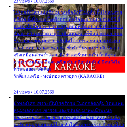
23 views • 10.07.2569
ไม่เคยรักใครแน่หรือ อยากเชื่อถือก็ไม่กล้า ติ๋มใช่คนสวย
ตรึงใจ ติ๋มใช่งามซึ้งตรึงตรา พี่หรือจะมาหมายร่วมชีวี ก็
คนเขาลืออื้อฉาว ว่าสาวๆรุมตอมพี่ ติ๋มอยากรับรักเหมือน
กัน แต่หวั่นจะช้ำดวงฤดี กลัวแฟนของพี่ชี้หน้าด่าทอ ก็คน
ชื่อต๋อยต้อยตุ้มตุ๋ยต่าย พี่ยังลืมได้ง่ายๆเลยหนอ แค่ตัวเรา
สาวบ้านนา แสนจะซอมซ่อ ขืนรักขืนรอคงช้ำสักวัน ถ้า
จริงเหมือนคำพร่ำเฉลย พี่อย่าเฉยรีบมาหมั้น ถ้าพี่สู่ขอ
ตามธรรมเนียม ติ๋มจะเตรียมรับเกลียวสัมพันธ์ ผิดหวังไม่
หวั่นขอยอมได้เคียง
รักติ๋มแน่หรือ - หงษ์ทอง ดาวอุดร (KARAOKE)
24 views • 10.07.2569
บัวทองโศก เพราะเป็นโรครักรุม ในอกกลัดกลุ้ม โดนแฟน
หนุ่มหลอกเอา เขารวย และรูปหล่อ มาพะเน้าพะนอ
ออเซาะจนใจเบา สงสาร บัวทองเศร้า น้ำตาคลอเบ้า เฝ้า
อาลัย หนุ่มรูปหล่อหนีไกล หัวใจบัวทองระรวย บัวทองโศก