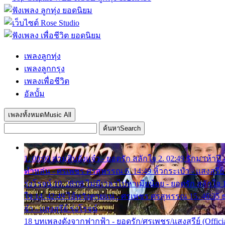
เพลงลูกทุ่ง
เพลงลูกกรุง
เพลงเพื่อชีวิต
อัลบั้ม
เพลงทั้งหมด
Music All
ค้นหา
Search
1. 00:00 สามสิบยังแจ๋ว - ยอดรัก สลักใจ 2. 02:49 รักมาห้าปี
ทำหล่น - ศรเพชร ศรสุพรรณ 6. 14:49 หิ้วกระเป๋า - แสงสุรีย์ 
รุ่งโรจน์ 10. 28:08 ไม่มีเวลาไปหาเมียน้อย - ยอดรัก สลักใ
ใจ 14. 42:49 ไอ้หวังตายแน่ - ศรเพชร ศรสุพรรณ 15. 46:35 ธา
จ๋า - แสงสุรีย์ รุ่งโรจน์
18 บทเพลงดังจากฟากฟ้า - ยอดรัก/ศรเพชร/แสงสุรีย์ (Officia