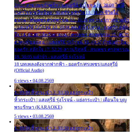
24:27 สามเณรกำพร้า - แสงสุรีย์ รุ่งโรจน์ 10. 28:08 ไม่มี
เวลาไปหาเมียน้อย - ยอดรัก สลักใจ 11. 31:29 ชีวิตไอ้
ธรรม - ศรเพชร ศรสุพรรณ 12. 35:26 ทหารอากาศขาดรัก
- แสงสุรีย์ รุ่งโรจน์ 13. 39:01 คนหัวใจโทรม - ยอดรัก สลัก
ใจ 14. 42:49 ไอ้หวังตายแน่ - ศรเพชร ศรสุพรรณ 15. 46:35
ธาตุแท้ของเธอ - แสงสุรีย์ รุ่งโรจน์ 16. 49:57 กำนันกำใน -
ยอดรัก สลักใจ 17. 52:29 สาวบริสุทธิ์ - ศรเพชร ศรสุพรรณ
18. 56:05 แต๋วจ๋า - แสงสุรีย์ รุ่งโรจน์
18 บทเพลงดังจากฟากฟ้า - ยอดรัก/ศรเพชร/แสงสุรีย์
(Official Audio)
6 views • 04.08.2569
1. 00:00 หิ้วกระเป๋า 2. 03:30 แย่งกระเป๋า
หิ้วกระเป๋า | แสงสุรีย์ รุ่งโรจน์ - แย่งกระเป๋า | เตือนใจ บุญ
พระรักษา (KARAOKE)
5 views • 03.08.2569
1. 00:00 หิ้วกระเป๋า 2. 03:30 แย่งกระเป๋า