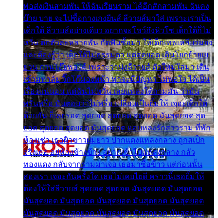
พ่อส่งเงินสามพัน ให้ฉันเรียนราม ได้อีกสักสามพัน ฉันคง
บ๊าย บาย จะไปซื้อกางเกงยีนส์ ลีวายส์มาใส่ เพราะเราเป็น
เด็กใต้ ลีวายส์อย่างเดียว อยากจะโชว์ถึงหิวโซ เด็กใต้ก็ไม่
หวั่น ตกตัวละหลายพัน กัดฟันซื้อมา ให้เด็กเทพเหลียวมอง
และต้องรู้ว่า เด็กใต้ไม่ธรรมดา แต่สุดยอด เดินโยกย้ายเย
ยวน กวนโอ๊ยพอได้ เพราะว่านุ่งลีวายส์ ตัวใหม่ใส่มา เดิน
เข้ามหาลัย จิ๊กโก๊มองหน้า ท่าจะมีปัญหา ไม่พอใจ ได้เป็น
เรื่องแน่นอน แต่ฉันไม่หวั่น เลยแหลงใต้ถามมัน ว่ามัน
พรั่นพรือ มันตอบว่าไม่พรื่อ เปลี่ยนเป็นยิ้มให้ เจอะเด็กใต้
ด้วยกัน ก็เลยรอด สุดยอด สุดยอด สุดยอด มันสุดยอด สุด
ยอด สุดยอด สุดยอด มันสุดยอด แอบหลงรักสาวราม ที่พัก
ห้องเช่า เธอผิวขาวผมยาว ปากแดงแหลงกลาง ถูกสเป็ก
จริงเธอ อยู่ห้องข้างข้าง อยากเข้าไปแหลงกลาง กลัว
ทองแดง กลับจากรามมาเจอ เธอมาซื้อข้าว แต่ก่อนนั้น
สองเรา เจอะกันครั้งใด เธอไม่เคยไยดี คราวนี้เธอยิ้มให้
ต้องให้ใส่ลีวายส์ สุดยอด สุดยอด มันสุดยอด มันสุดยอด
มันสุดยอด มันสุดยอด มันสุดยอด มันสุดยอด มันสุดยอด
มันสุดยอด มันสุดยอด มันสุดยอด มันสุดยอด มันสุดยอด