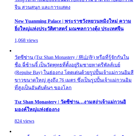
จีน สวนสนุก และการแสดง
New Yuanming Palace | พระราชวังหยวนหมิงใหม่ ความ
ยิ่งใหญ่แห่งประวัติศาสตร์ มณฑลกวางตุ้ง ประเทศจีน
1,068 views
วัดซีซ่าน (Tsz Shan Monastery / 慈山寺) หรือที่รู้จักกันใน
ชื่อ ฉี่ซ้านจี๋ เป็นวัดพุทธที่ตั้งอยู่ริมชายหาดรีพัลส์เบย์
(Repulse Bay) ในฮ่องกง โดดเด่นด้วยรูปปั้นเจ้าแม่กวนอิมสี
ขาวขนาดใหญ่ สูงถึง 76 เมตร ซึ่งเป็นรูปปั้นเจ้าแม่กวนอิม
ที่สูงเป็นอันดับต้นๆ ของโลก
Tsz Shan Monastery | วัดซีซ่าน…งามสง่าเจ้าแม่กวนอิ
มองค์ใหญ่แห่งฮ่องกง
824 views