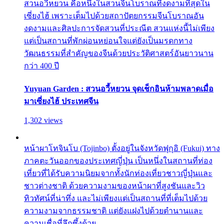
สวนอวี้หยวน คือหนึ่งในสวนจีนโบราณที่งดงามที่สุดใน
เซี่ยงไฮ้ เพราะเต็มไปด้วยสถาปัตยกรรมจีนโบราณอัน
งดงามและศิลปะการจัดสวนที่ประณีต สวนแห่งนี้ไม่เพียง
แต่เป็นสถานที่พักผ่อนหย่อนใจแต่ยังเป็นมรดกทาง
วัฒนธรรมที่สำคัญของจีนด้วยประวัติศาสตร์อันยาวนาน
กว่า 400 ปี
Yuyuan Garden : สวนอวี้หยวน จุดเช็กอินห้ามพลาดเมื่อ
มาเซี่ยงไฮ้ ประเทศจีน
1,302 views
หน้าผาโทจินโบ (Tojinbo) ตั้งอยู่ในจังหวัดฟุกุอิ (Fukui) ทาง
ภาคตะวันออกของประเทศญี่ปุ่น เป็นหนึ่งในสถานที่ท่อง
เที่ยวที่ได้รับความนิยมจากทั้งนักท่องเที่ยวชาวญี่ปุ่นและ
ชาวต่างชาติ ด้วยความงามของหน้าผาที่สูงชันและวิว
ทิวทัศน์ที่น่าทึ่ง และไม่เพียงแต่เป็นสถานที่ที่เต็มไปด้วย
ความงามจากธรรมชาติ แต่ยังแฝงไปด้วยตำนานและ
ความเชื่อที่ลึกซึ้งด้วย