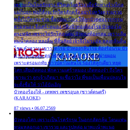
เพราะเป็นโรครักจาง ชีวิตเคว้งคว้าง เมื่อรักห่างร้างไกล
แม่ก็บอก พ่อก็สั่งจะรักใครสักครั้ง อย่าไปหวังความรวย
พลั้งไปใครจะช่วย ซื้อเปลมาไกว ให้ลูกบัวทอง เวรกรรม
ตามสนอง จึงเศร้าหมอง กลีบบัวทองต้องโรย บัวทองไม่
ตระหนัก เพราะไม่รักโคลนตม บัวทองท้องกลม เพราะลืม
ตมน้ำคลอง หลงลิ้น ที่สิ้นสัตย์ เจ้าจึงไม่ระมัด หลงกลิ่นลิ้น
โชย คำหวาน เขาวาดโรย บัวทองกลีบโรย ต้องร้อนรุม บัว
มาบานก่อนตูม ดุจไฟสุมร้อนรุมอุรา บัวทองผ่ายผอม
เพราะตรอมฤทัย ข้าวปลาไม่สนใจ ร้องไห้ลูกเดียว หยุด
โศก เสียเถิดทอง พักความเศร้าหมอง เถิดทองจ๋า ถึงใคร
เขาจะว่า ลูกเจ้าเกิดมา จะชื่อว่าไง พี่ขอเป็นเพื่อนปลอบใจ
จะตั้งชื่อให้ ว่าไอ้บังเอิญ
บัวทองร้องไห้ - เทพพร เพชรอุบล (ซาวด์ดนตรี)
(KARAOKE)
87 views • 06.07.2569
บัวทองโศก เพราะเป็นโรครักรุม ในอกกลัดกลุ้ม โดนแฟน
หนุ่มหลอกเอา เขารวย และรูปหล่อ มาพะเน้าพะนอ