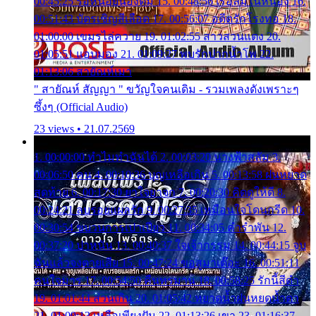
00:45:25 รอหน่อยน้องติ๋ม 15. 00:48:56 เรือล่มในหนอง 16.
00:51:43 บัตรเชิญสีเลือด 17. 00:56:07 อดีตรักโรงทอ 18.
01:00:00 เขมรไล่ควาย 19. 01:02:55 สาวสวนแตง 20.
01:05:51 แอบมอง 21. 01:09:27 พบรักปากน้ำโพ 22.
01:13:06 สายัณห์เมา
" สายัณห์ สัญญา " ขวัญใจคนเดิม - รวมเพลงดังเพราะๆ
ซึ้งๆ (Official Audio)
23 views • 21.07.2569
1. 00:00:00 ทำไมทำฉันได้ 2. 00:03:20 นางฟ้าสลัม 3.
00:06:50 คน 4. 00:10:36 บุญเหลือเกิน 5. 00:13:58 ฝนหยาด
สุดท้าย 6. 00:17:30 ยาใจยาจก 7. 00:20:30 คิดดูให้ดี 8.
00:24:21 ลบรอยแผลรัก 9. 00:27:35 เหมือนใจโดนกรีด 10.
00:30:54 ขบวนการเปาเปียว 11. 00:34:05 คำรำพัน 12.
00:37:20 ปาหนัน 13. 00:40:37 ใจเจ้ากรรม 14. 00:44:15 จูบ
ฉันแล้วจงตายเสีย 15. 00:47:24 ขอสูมาเต๊อะ 16. 00:51:11
คนใจมาร 17. 00:54:50 คืนทรมาน 18. 00:58:25 รักนี้สีดำ
19. 01:01:44 ส่วนเกิน 20. 01:05:42 หยาดน้ำฝนหยดน้ำตา
21. 01:09:13 เหลือเพียงฝัน 22. 01:13:26 เขา 23. 01:16:37