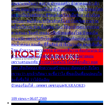
ออเซาะจนใจเบา สงสาร บัวทองเศร้า น้ำตาคลอเบ้า เฝ้า
อาลัย หนุ่มรูปหล่อหนีไกล หัวใจบัวทองระรวย บัวทองโศก
เพราะเป็นโรครักจาง ชีวิตเคว้งคว้าง เมื่อรักห่างร้างไกล
แม่ก็บอก พ่อก็สั่งจะรักใครสักครั้ง อย่าไปหวังความรวย
พลั้งไปใครจะช่วย ซื้อเปลมาไกว ให้ลูกบัวทอง เวรกรรม
ตามสนอง จึงเศร้าหมอง กลีบบัวทองต้องโรย บัวทองไม่
ตระหนัก เพราะไม่รักโคลนตม บัวทองท้องกลม เพราะลืม
ตมน้ำคลอง หลงลิ้น ที่สิ้นสัตย์ เจ้าจึงไม่ระมัด หลงกลิ่นลิ้น
โชย คำหวาน เขาวาดโรย บัวทองกลีบโรย ต้องร้อนรุม บัว
มาบานก่อนตูม ดุจไฟสุมร้อนรุมอุรา บัวทองผ่ายผอม
เพราะตรอมฤทัย ข้าวปลาไม่สนใจ ร้องไห้ลูกเดียว หยุด
โศก เสียเถิดทอง พักความเศร้าหมอง เถิดทองจ๋า ถึงใคร
เขาจะว่า ลูกเจ้าเกิดมา จะชื่อว่าไง พี่ขอเป็นเพื่อนปลอบใจ
จะตั้งชื่อให้ ว่าไอ้บังเอิญ
บัวทองร้องไห้ - เทพพร เพชรอุบล(KARAOKE)
109 views • 06.07.2569