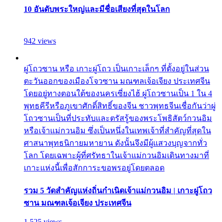
10 อันดับพระใหญ่และมีชื่อเสียงที่สุดในโลก
942 views
ผู่โถวซาน หรือ เกาะผู่โถว เป็นเกาะเล็กๆ ที่ตั้งอยู่ในส่วน
ตะวันออกของเมืองโจวซาน มณฑลเจ้อเจียง ประเทศจีน
โดยอยู่ทางตอนใต้ของนครเซี่ยงไฮ้ ผู่โถวซานเป็น 1 ใน 4
พุทธคีรีหรือภูเขาศักดิ์สิทธิ์ของจีน ชาวพุทธจีนเชื่อกันว่าผู่
โถวซานเป็นที่ประทับและตรัสรู้ของพระโพธิสัตว์กวนอิม
หรือเจ้าแม่กวนอิม ซึ่งเป็นหนึ่งในเทพเจ้าที่สำคัญที่สุดใน
ศาสนาพุทธนิกายมหายาน ดังนั้นจึงมีผู้แสวงบุญจากทั่ว
โลก โดยเฉพาะผู้ที่ศรัทธาในเจ้าแม่กวนอิมเดินทางมาที่
เกาะแห่งนี้เพื่อสักการะขอพรอยู่โดยตลอด
รวม 5 วัดสำคัญแห่งถิ่นกำเนิดเจ้าแม่กวนอิม | เกาะผู่โถว
ซาน มณฑลเจ้อเจียง ประเทศจีน
1,525 views