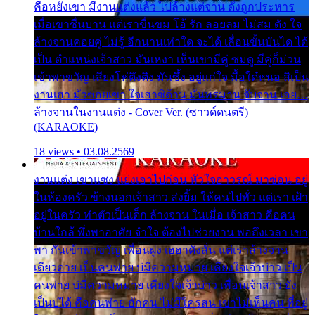
คือหยังเขา มีงานแต่งแล้ว ไปล้างแต่จาน ดั่งถูกประหาร
เมื่อเขาชื่นบาน แต่เราขื่นขม โอ้ รัก ลอยลม ไม่สม ดัง ใจ
ล้างจานคอยคู่ ไม่รู้ อีกนานเท่าใด จะได้ เลื่อนขั้นบันได ได้
เป็น ตำแหน่งเจ้าสาว มันเหงา เห็นเขามีคู่ ซมดู มีคู่ก็ม่วน
เข้าพาขวัญ เสียงโห่ตึงตึง มันซึ้ง อยู่แก่ใจ มื้อใด๋หนอ สิเป็น
งานเฮา มัวซอยเขา ใจเฮาซิด้าน มันทรมาน จับจาน เอย…
ล้างจานในงานแต่ง - Cover Ver. (ซาวด์ดนตรี)
(KARAOKE)
18 views • 03.08.2569
งานแต่ง เขาแซง แย่งเอาไปก่อน หัวใจอาวรณ์ มาซ่อน อยู่
ในห้องครัว ข้างนอกเจ้าสาว ส่งยิ้ม ให้คนไปทั่ว แต่เรา เฝ้า
อยู่ในครัว ทำตัวเป็นเด็ก ล้างจาน ในเมื่อ เจ้าสาว คือคน
บ้านใกล้ พึ่งพาอาศัย จำใจ ต้องไปช่วยงาน พอถึงเวลา เขา
พา กันเข้าพาขวัญ เพื่อนฝูง เฮฮาดังลั่น แต่เราล้างจาน
เดียวดาย เป็นคนพ่าย บ่มีความหมาย เคียงใจเจ้าบ่าว เป็น
คนพ่าย บ่มีความหมาย เคียงใจเจ้าบ่าว เพื่อนเจ้าสาว ยัง
เป็นบ่ได้ คือคนพ่าย ฮักคน ไม่มีใครสน เขาไม่เห็นคน ที่อยู่