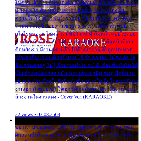
ในครัว เจ้าสาว ก็มัวแต่งตัว สวยเด่น นั่งเคียงเจ้าบ่าว ที่เขา
เฝ้าคอย ใจเต้น หัวใจของเรา ลำเค็ญ ใครจะมองเห็น
ความใน ใจ เศร้า มันร้าวระบม ต้องมาขื่นขม เศร้าตรม
ท่ามความสุขี ช่วยงานเขาแต่ง แต่เรา แล้งมาหลายปี
เมื่อไรหนอจะ โชคดี ได้มีพิธีวิวาห์ หัวใจหล้า คอยไปคอย
มา คือหน้าที่เก่า หัวใจหล้า คอยไปคอยมา คือหน้าที่เก่า
คือหยังเขา มีงานแต่งแล้ว ไปล้างแต่จาน ดั่งถูกประหาร
เมื่อเขาชื่นบาน แต่เราขื่นขม โอ้ รัก ลอยลม ไม่สม ดัง ใจ
ล้างจานคอยคู่ ไม่รู้ อีกนานเท่าใด จะได้ เลื่อนขั้นบันได ได้
เป็น ตำแหน่งเจ้าสาว มันเหงา เห็นเขามีคู่ ซมดู มีคู่ก็ม่วน
เข้าพาขวัญ เสียงโห่ตึงตึง มันซึ้ง อยู่แก่ใจ มื้อใด๋หนอ สิเป็น
งานเฮา มัวซอยเขา ใจเฮาซิด้าน มันทรมาน จับจาน เอย…
ล้างจานในงานแต่ง - Cover Ver. (KARAOKE)
22 views • 03.08.2569
ขอ กราบ ขอบคุณ.... ที่ได้รับไออุ่น การุณ จากแฟน เพลง
ผมแสนชื่นใจ หายวังเวง เมื่อแฟนเพลง ให้กำลังใจ น้ำใจ