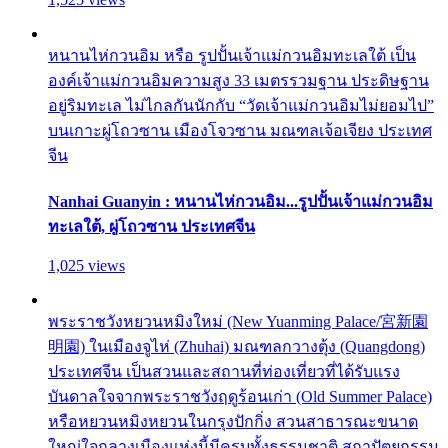
หนานไห่กวนอิม หรือ รูปปั้นเจ้าแม่กวนอิมทะเลใต้ เป็น
องค์เจ้าแม่กวนอิมความสูง 33 เมตรรวมฐาน ประดิษฐาน
อยู่ริมทะเล ไม่ไกลกันนักกับ “วัดเจ้าแม่กวนอิมไม่ยอมไป”
บนเกาะผู่โถวซาน เมืองโจวซาน มณฑลเจ้อเจียง ประเทศ
จีน
Nanhai Guanyin : หนานไห่กวนอิม...รูปปั้นเจ้าแม่กวนอิม
ทะเลใต้, ผู่โถวซาน ประเทศจีน
1,025 views
พระราชวังหยวนหมิงใหม่ (New Yuanming Palace/宮新園
明園) ในเมืองจูไห่ (Zhuhai) มณฑลกวางตุ้ง (Quangdong)
ประเทศจีน เป็นสวนและสถานที่ท่องเที่ยวที่ได้รับแรง
บันดาลใจจากพระราชวังฤดูร้อนเก่า (Old Summer Palace)
หรือหยวนหมิงหยวนในกรุงปักกิ่ง สวนสาธารณะขนาด
ใหญ่ใจกลางเมืองแห่งนี้มีครบทั้งธรรมชาติ สถาปัตยกรรม