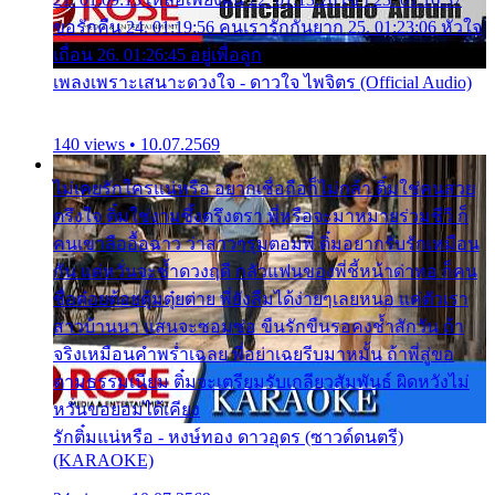
ขอรักคืน 24. 01:19:56 คนเรารักกันยาก 25. 01:23:06 หัวใจ
เถื่อน 26. 01:26:45 อยู่เพื่อลูก
เพลงเพราะเสนาะดวงใจ - ดาวใจ ไพจิตร (Official Audio)
140 views • 10.07.2569
ไม่เคยรักใครแน่หรือ อยากเชื่อถือก็ไม่กล้า ติ๋มใช่คนสวย
ตรึงใจ ติ๋มใช่งามซึ้งตรึงตรา พี่หรือจะมาหมายร่วมชีวี ก็
คนเขาลืออื้อฉาว ว่าสาวๆรุมตอมพี่ ติ๋มอยากรับรักเหมือน
กัน แต่หวั่นจะช้ำดวงฤดี กลัวแฟนของพี่ชี้หน้าด่าทอ ก็คน
ชื่อต๋อยต้อยตุ้มตุ๋ยต่าย พี่ยังลืมได้ง่ายๆเลยหนอ แค่ตัวเรา
สาวบ้านนา แสนจะซอมซ่อ ขืนรักขืนรอคงช้ำสักวัน ถ้า
จริงเหมือนคำพร่ำเฉลย พี่อย่าเฉยรีบมาหมั้น ถ้าพี่สู่ขอ
ตามธรรมเนียม ติ๋มจะเตรียมรับเกลียวสัมพันธ์ ผิดหวังไม่
หวั่นขอยอมได้เคียง
รักติ๋มแน่หรือ - หงษ์ทอง ดาวอุดร (ซาวด์ดนตรี)
(KARAOKE)