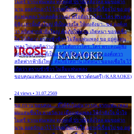
ไมตรี จากแฟนเพลง ทุกทุกที่ ปราณีหลั่งไหล ผมขอฝาก
นาม ยอดรักเอาไว้ โปรดเป็นแรงใจ อย่างนี้เรื่อยไป ขอ อยู่
คู่แฟนเพลง ไม่เคยคิดว่าเก่ง หรือดังกว่าใคร..ใคร พระคุณ
ผู้ฟัง เท่านั้นยิ่งใหญ่ ที่เป็นแรงใจ ให้ผมดังมา.. ขอ องค์เท
วา สถิตฟากฟ้ายิ่งใหญ่ คุ้มภัยให้ท่าน เถิดหนา ขอจงเชื่อ
ใจ ไว้เถิดว่า ตราบชั่วชีวา ไม่ลืมแฟนเพลง ขอ อยู่คู่แฟน
เพลง ไม่เคยคิดว่าเก่ง หรือดังกว่าใคร..ใคร พระคุณผู้ฟัง
เท่านั้นยิ่งใหญ่ ที่เป็นแรงใจ ให้ผมดังมา.. ขอ องค์เทวา
สถิตฟากฟ้ายิ่งใหญ่ คุ้มภัยให้ท่าน เถิดหนา ขอจงเชื่อใจ ไว้
เถิดว่า ตราบชั่วชีวา ไม่ลืมแฟนเพลง
ขอบคุณแฟนเพลง - Cover Ver. (ซาวด์ดนตรี) (KARAOKE)
24 views • 31.07.2569
ขอ กราบ ขอบคุณ.... ที่ได้รับไออุ่น การุณ จากแฟน เพลง
ผมแสนชื่นใจ หายวังเวง เมื่อแฟนเพลง ให้กำลังใจ น้ำใจ
ไมตรี จากแฟนเพลง ทุกทุกที่ ปราณีหลั่งไหล ผมขอฝาก
นาม ยอดรักเอาไว้ โปรดเป็นแรงใจ อย่างนี้เรื่อยไป ขอ อยู่