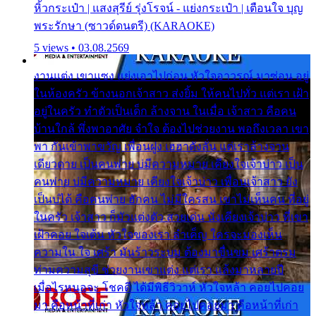
หิ้วกระเป๋า | แสงสุรีย์ รุ่งโรจน์ - แย่งกระเป๋า | เตือนใจ บุญ
พระรักษา (ซาวด์ดนตรี) (KARAOKE)
5 views • 03.08.2569
งานแต่ง เขาแซง แย่งเอาไปก่อน หัวใจอาวรณ์ มาซ่อน อยู่
ในห้องครัว ข้างนอกเจ้าสาว ส่งยิ้ม ให้คนไปทั่ว แต่เรา เฝ้า
อยู่ในครัว ทำตัวเป็นเด็ก ล้างจาน ในเมื่อ เจ้าสาว คือคน
บ้านใกล้ พึ่งพาอาศัย จำใจ ต้องไปช่วยงาน พอถึงเวลา เขา
พา กันเข้าพาขวัญ เพื่อนฝูง เฮฮาดังลั่น แต่เราล้างจาน
เดียวดาย เป็นคนพ่าย บ่มีความหมาย เคียงใจเจ้าบ่าว เป็น
คนพ่าย บ่มีความหมาย เคียงใจเจ้าบ่าว เพื่อนเจ้าสาว ยัง
เป็นบ่ได้ คือคนพ่าย ฮักคน ไม่มีใครสน เขาไม่เห็นคน ที่อยู่
ในครัว เจ้าสาว ก็มัวแต่งตัว สวยเด่น นั่งเคียงเจ้าบ่าว ที่เขา
เฝ้าคอย ใจเต้น หัวใจของเรา ลำเค็ญ ใครจะมองเห็น
ความใน ใจ เศร้า มันร้าวระบม ต้องมาขื่นขม เศร้าตรม
ท่ามความสุขี ช่วยงานเขาแต่ง แต่เรา แล้งมาหลายปี
เมื่อไรหนอจะ โชคดี ได้มีพิธีวิวาห์ หัวใจหล้า คอยไปคอย
มา คือหน้าที่เก่า หัวใจหล้า คอยไปคอยมา คือหน้าที่เก่า