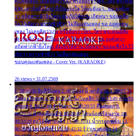
คู่แฟนเพลง ไม่เคยคิดว่าเก่ง หรือดังกว่าใคร..ใคร พระคุณ
ผู้ฟัง เท่านั้นยิ่งใหญ่ ที่เป็นแรงใจ ให้ผมดังมา.. ขอ องค์เท
วา สถิตฟากฟ้ายิ่งใหญ่ คุ้มภัยให้ท่าน เถิดหนา ขอจงเชื่อ
ใจ ไว้เถิดว่า ตราบชั่วชีวา ไม่ลืมแฟนเพลง ขอ อยู่คู่แฟน
เพลง ไม่เคยคิดว่าเก่ง หรือดังกว่าใคร..ใคร พระคุณผู้ฟัง
เท่านั้นยิ่งใหญ่ ที่เป็นแรงใจ ให้ผมดังมา.. ขอ องค์เทวา
สถิตฟากฟ้ายิ่งใหญ่ คุ้มภัยให้ท่าน เถิดหนา ขอจงเชื่อใจ ไว้
เถิดว่า ตราบชั่วชีวา ไม่ลืมแฟนเพลง
ขอบคุณแฟนเพลง - Cover Ver. (KARAOKE)
26 views • 31.07.2569
1. 00:00:00 ยินดีรับเดน 2. 00:03:44 น้ำตาอีสาน 3. 00:07:51
กิ่งทองใบหยก 4. 00:10:35 น้ำนิ่งไหลลึก 5. 00:13:49 ลานรัก
ลานเท 6. 00:17:06 จำใจจาก 7. 00:20:53 คืนฝนตก 8.
00:25:16 น้ำลงเดือนยี่ 9. 00:28:47 โสนน้อยเรือนงาม 10.
00:32:29 ตอไม้ที่ตายแล้ว 11. 00:35:41 น้ำกรดแช่เย็น 12.
00:39:08 อยากฟังซ้ำ 13. 00:42:32 รู้ว่าเขาหลอก 14.