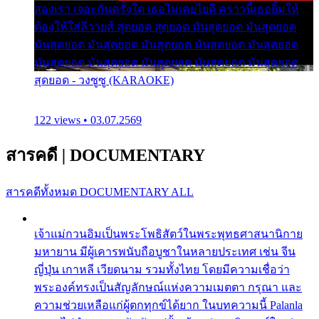
สองเรา เจอะกันครั้งใด เธอไม่เคยไยดี คราวนี้เธอยิ้มให้
ต้องให้ใส่ลีวายส์ สุดยอด สุดยอด มันสุดยอด มันสุดยอด
มันสุดยอด มันสุดยอด มันสุดยอด มันสุดยอด มันสุดยอด
มันสุดยอด มันสุดยอด มันสุดยอด มันสุดยอด มันสุดยอด
สุดยอด - วงซูซู (KARAOKE)
122 views • 03.07.2569
สารคดี
|
DOCUMENTARY
สารคดีทั้งหมด
DOCUMENTARY ALL
เจ้าแม่กวนอิมเป็นพระโพธิสัตว์ในพระพุทธศาสนานิกาย
มหายาน มีผู้เคารพนับถือบูชาในหลายประเทศ เช่น จีน
ญี่ปุ่น เกาหลี เวียดนาม รวมทั้งไทย โดยมีความเชื่อว่า
พระองค์ทรงเป็นสัญลักษณ์แห่งความเมตตา กรุณา และ
ความช่วยเหลือแก่ผู้ตกทุกข์ได้ยาก ในบทความนี้ Palanla