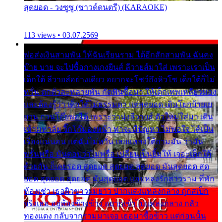
สุดยอด - วงซูซู (ซาวด์ดนตรี) (KARAOKE)
113 views • 03.07.2569
พ่อส่งเงินสามพัน ให้ฉันเรียนราม ได้อีกสักสามพัน ฉันคง
บ๊าย บาย จะไปซื้อกางเกงยีนส์ ลีวายส์มาใส่ เพราะเราเป็น
เด็กใต้ ลีวายส์อย่างเดียว อยากจะโชว์ถึงหิวโซ เด็กใต้ก็ไม่
หวั่น ตกตัวละหลายพัน กัดฟันซื้อมา ให้เด็กเทพเหลียวมอง
และต้องรู้ว่า เด็กใต้ไม่ธรรมดา แต่สุดยอด เดินโยกย้ายเย
ยวน กวนโอ๊ยพอได้ เพราะว่านุ่งลีวายส์ ตัวใหม่ใส่มา เดิน
เข้ามหาลัย จิ๊กโก๊มองหน้า ท่าจะมีปัญหา ไม่พอใจ ได้เป็น
เรื่องแน่นอน แต่ฉันไม่หวั่น เลยแหลงใต้ถามมัน ว่ามัน
พรั่นพรือ มันตอบว่าไม่พรื่อ เปลี่ยนเป็นยิ้มให้ เจอะเด็กใต้
ด้วยกัน ก็เลยรอด สุดยอด สุดยอด สุดยอด มันสุดยอด สุด
ยอด สุดยอด สุดยอด มันสุดยอด แอบหลงรักสาวราม ที่พัก
ห้องเช่า เธอผิวขาวผมยาว ปากแดงแหลงกลาง ถูกสเป็ก
จริงเธอ อยู่ห้องข้างข้าง อยากเข้าไปแหลงกลาง กลัว
ทองแดง กลับจากรามมาเจอ เธอมาซื้อข้าว แต่ก่อนนั้น