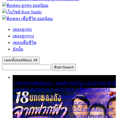
เพลงลูกทุ่ง
เพลงลูกกรุง
เพลงเพื่อชีวิต
อัลบั้ม
เพลงทั้งหมด
Music All
ค้นหา
Search
1. 00:00 สามสิบยังแจ๋ว - ยอดรัก สลักใจ 2. 02:49 รักมาห้าปี
- ศรเพชร ศรสุพรรณ 3. 05:57 รักสาวเสื้อลาย - แสงสุรีย์
รุ่งโรจน์ 4. 09:51 รักสะท้านดินสะเทือน - ยอดรัก สลักใจ 5.
12:23 มอเตอร์ไซค์ทำหล่น - ศรเพชร ศรสุพรรณ 6. 14:49
หิ้วกระเป๋า - แสงสุรีย์ รุ่งโรจน์ 7. 17:57 รักเผื่อเลือก - ยอด
รัก สลักใจ 8. 21:21 น้ำตาไอ้หนุ่ม - ศรเพชร ศรสุพรรณ 9.