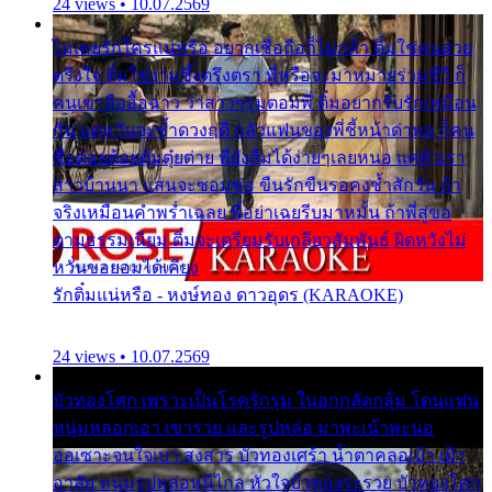
24 views • 10.07.2569
ไม่เคยรักใครแน่หรือ อยากเชื่อถือก็ไม่กล้า ติ๋มใช่คนสวย
ตรึงใจ ติ๋มใช่งามซึ้งตรึงตรา พี่หรือจะมาหมายร่วมชีวี ก็
คนเขาลืออื้อฉาว ว่าสาวๆรุมตอมพี่ ติ๋มอยากรับรักเหมือน
กัน แต่หวั่นจะช้ำดวงฤดี กลัวแฟนของพี่ชี้หน้าด่าทอ ก็คน
ชื่อต๋อยต้อยตุ้มตุ๋ยต่าย พี่ยังลืมได้ง่ายๆเลยหนอ แค่ตัวเรา
สาวบ้านนา แสนจะซอมซ่อ ขืนรักขืนรอคงช้ำสักวัน ถ้า
จริงเหมือนคำพร่ำเฉลย พี่อย่าเฉยรีบมาหมั้น ถ้าพี่สู่ขอ
ตามธรรมเนียม ติ๋มจะเตรียมรับเกลียวสัมพันธ์ ผิดหวังไม่
หวั่นขอยอมได้เคียง
รักติ๋มแน่หรือ - หงษ์ทอง ดาวอุดร (KARAOKE)
24 views • 10.07.2569
บัวทองโศก เพราะเป็นโรครักรุม ในอกกลัดกลุ้ม โดนแฟน
หนุ่มหลอกเอา เขารวย และรูปหล่อ มาพะเน้าพะนอ
ออเซาะจนใจเบา สงสาร บัวทองเศร้า น้ำตาคลอเบ้า เฝ้า
อาลัย หนุ่มรูปหล่อหนีไกล หัวใจบัวทองระรวย บัวทองโศก