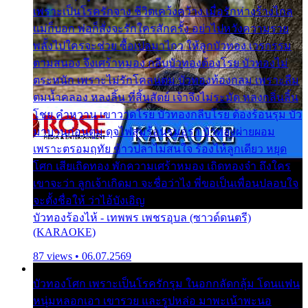
เพราะเป็นโรครักจาง ชีวิตเคว้งคว้าง เมื่อรักห่างร้างไกล
แม่ก็บอก พ่อก็สั่งจะรักใครสักครั้ง อย่าไปหวังความรวย
พลั้งไปใครจะช่วย ซื้อเปลมาไกว ให้ลูกบัวทอง เวรกรรม
ตามสนอง จึงเศร้าหมอง กลีบบัวทองต้องโรย บัวทองไม่
ตระหนัก เพราะไม่รักโคลนตม บัวทองท้องกลม เพราะลืม
ตมน้ำคลอง หลงลิ้น ที่สิ้นสัตย์ เจ้าจึงไม่ระมัด หลงกลิ่นลิ้น
โชย คำหวาน เขาวาดโรย บัวทองกลีบโรย ต้องร้อนรุม บัว
มาบานก่อนตูม ดุจไฟสุมร้อนรุมอุรา บัวทองผ่ายผอม
เพราะตรอมฤทัย ข้าวปลาไม่สนใจ ร้องไห้ลูกเดียว หยุด
โศก เสียเถิดทอง พักความเศร้าหมอง เถิดทองจ๋า ถึงใคร
เขาจะว่า ลูกเจ้าเกิดมา จะชื่อว่าไง พี่ขอเป็นเพื่อนปลอบใจ
จะตั้งชื่อให้ ว่าไอ้บังเอิญ
บัวทองร้องไห้ - เทพพร เพชรอุบล (ซาวด์ดนตรี)
(KARAOKE)
87 views • 06.07.2569
บัวทองโศก เพราะเป็นโรครักรุม ในอกกลัดกลุ้ม โดนแฟน
หนุ่มหลอกเอา เขารวย และรูปหล่อ มาพะเน้าพะนอ