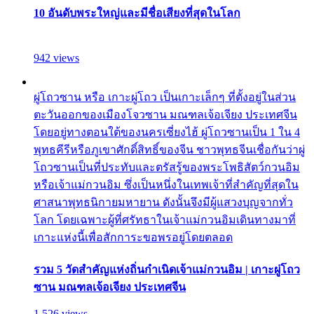
10 อันดับพระใหญ่และมีชื่อเสียงที่สุดในโลก
942 views
ผู่โถวซาน หรือ เกาะผู่โถว เป็นเกาะเล็กๆ ที่ตั้งอยู่ในส่วน
ตะวันออกของเมืองโจวซาน มณฑลเจ้อเจียง ประเทศจีน
โดยอยู่ทางตอนใต้ของนครเซี่ยงไฮ้ ผู่โถวซานเป็น 1 ใน 4
พุทธคีรีหรือภูเขาศักดิ์สิทธิ์ของจีน ชาวพุทธจีนเชื่อกันว่าผู่
โถวซานเป็นที่ประทับและตรัสรู้ของพระโพธิสัตว์กวนอิม
หรือเจ้าแม่กวนอิม ซึ่งเป็นหนึ่งในเทพเจ้าที่สำคัญที่สุดใน
ศาสนาพุทธนิกายมหายาน ดังนั้นจึงมีผู้แสวงบุญจากทั่ว
โลก โดยเฉพาะผู้ที่ศรัทธาในเจ้าแม่กวนอิมเดินทางมาที่
เกาะแห่งนี้เพื่อสักการะขอพรอยู่โดยตลอด
รวม 5 วัดสำคัญแห่งถิ่นกำเนิดเจ้าแม่กวนอิม | เกาะผู่โถว
ซาน มณฑลเจ้อเจียง ประเทศจีน
1,526 views