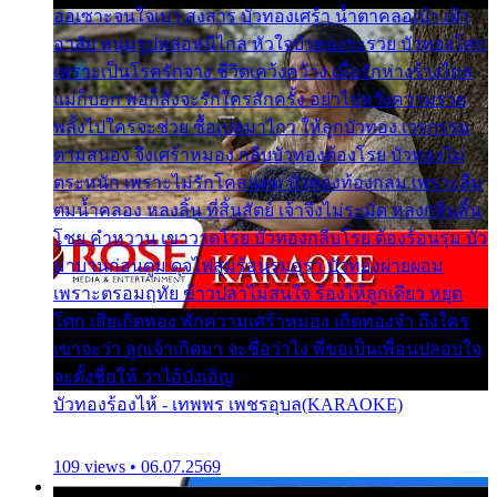
ออเซาะจนใจเบา สงสาร บัวทองเศร้า น้ำตาคลอเบ้า เฝ้า
อาลัย หนุ่มรูปหล่อหนีไกล หัวใจบัวทองระรวย บัวทองโศก
เพราะเป็นโรครักจาง ชีวิตเคว้งคว้าง เมื่อรักห่างร้างไกล
แม่ก็บอก พ่อก็สั่งจะรักใครสักครั้ง อย่าไปหวังความรวย
พลั้งไปใครจะช่วย ซื้อเปลมาไกว ให้ลูกบัวทอง เวรกรรม
ตามสนอง จึงเศร้าหมอง กลีบบัวทองต้องโรย บัวทองไม่
ตระหนัก เพราะไม่รักโคลนตม บัวทองท้องกลม เพราะลืม
ตมน้ำคลอง หลงลิ้น ที่สิ้นสัตย์ เจ้าจึงไม่ระมัด หลงกลิ่นลิ้น
โชย คำหวาน เขาวาดโรย บัวทองกลีบโรย ต้องร้อนรุม บัว
มาบานก่อนตูม ดุจไฟสุมร้อนรุมอุรา บัวทองผ่ายผอม
เพราะตรอมฤทัย ข้าวปลาไม่สนใจ ร้องไห้ลูกเดียว หยุด
โศก เสียเถิดทอง พักความเศร้าหมอง เถิดทองจ๋า ถึงใคร
เขาจะว่า ลูกเจ้าเกิดมา จะชื่อว่าไง พี่ขอเป็นเพื่อนปลอบใจ
จะตั้งชื่อให้ ว่าไอ้บังเอิญ
บัวทองร้องไห้ - เทพพร เพชรอุบล(KARAOKE)
109 views • 06.07.2569