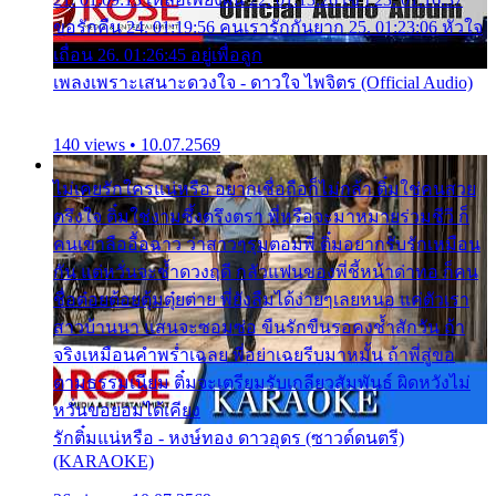
ขอรักคืน 24. 01:19:56 คนเรารักกันยาก 25. 01:23:06 หัวใจ
เถื่อน 26. 01:26:45 อยู่เพื่อลูก
เพลงเพราะเสนาะดวงใจ - ดาวใจ ไพจิตร (Official Audio)
140 views • 10.07.2569
ไม่เคยรักใครแน่หรือ อยากเชื่อถือก็ไม่กล้า ติ๋มใช่คนสวย
ตรึงใจ ติ๋มใช่งามซึ้งตรึงตรา พี่หรือจะมาหมายร่วมชีวี ก็
คนเขาลืออื้อฉาว ว่าสาวๆรุมตอมพี่ ติ๋มอยากรับรักเหมือน
กัน แต่หวั่นจะช้ำดวงฤดี กลัวแฟนของพี่ชี้หน้าด่าทอ ก็คน
ชื่อต๋อยต้อยตุ้มตุ๋ยต่าย พี่ยังลืมได้ง่ายๆเลยหนอ แค่ตัวเรา
สาวบ้านนา แสนจะซอมซ่อ ขืนรักขืนรอคงช้ำสักวัน ถ้า
จริงเหมือนคำพร่ำเฉลย พี่อย่าเฉยรีบมาหมั้น ถ้าพี่สู่ขอ
ตามธรรมเนียม ติ๋มจะเตรียมรับเกลียวสัมพันธ์ ผิดหวังไม่
หวั่นขอยอมได้เคียง
รักติ๋มแน่หรือ - หงษ์ทอง ดาวอุดร (ซาวด์ดนตรี)
(KARAOKE)