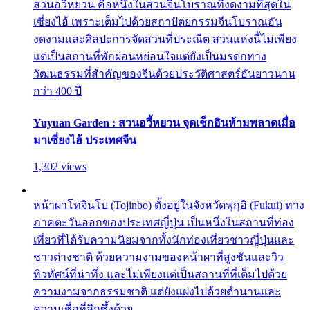
สวนอวี้หยวน คือหนึ่งในสวนจีนโบราณที่งดงามที่สุดใน
เซี่ยงไฮ้ เพราะเต็มไปด้วยสถาปัตยกรรมจีนโบราณอัน
งดงามและศิลปะการจัดสวนที่ประณีต สวนแห่งนี้ไม่เพียง
แต่เป็นสถานที่พักผ่อนหย่อนใจแต่ยังเป็นมรดกทาง
วัฒนธรรมที่สำคัญของจีนด้วยประวัติศาสตร์อันยาวนาน
กว่า 400 ปี
Yuyuan Garden : สวนอวี้หยวน จุดเช็กอินห้ามพลาดเมื่อ
มาเซี่ยงไฮ้ ประเทศจีน
1,302 views
หน้าผาโทจินโบ (Tojinbo) ตั้งอยู่ในจังหวัดฟุกุอิ (Fukui) ทาง
ภาคตะวันออกของประเทศญี่ปุ่น เป็นหนึ่งในสถานที่ท่อง
เที่ยวที่ได้รับความนิยมจากทั้งนักท่องเที่ยวชาวญี่ปุ่นและ
ชาวต่างชาติ ด้วยความงามของหน้าผาที่สูงชันและวิว
ทิวทัศน์ที่น่าทึ่ง และไม่เพียงแต่เป็นสถานที่ที่เต็มไปด้วย
ความงามจากธรรมชาติ แต่ยังแฝงไปด้วยตำนานและ
ความเชื่อที่ลึกซึ้งด้วย