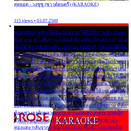
สุดยอด - วงซูซู (ซาวด์ดนตรี) (KARAOKE)
115 views • 03.07.2569
พ่อส่งเงินสามพัน ให้ฉันเรียนราม ได้อีกสักสามพัน ฉันคง
บ๊าย บาย จะไปซื้อกางเกงยีนส์ ลีวายส์มาใส่ เพราะเราเป็น
เด็กใต้ ลีวายส์อย่างเดียว อยากจะโชว์ถึงหิวโซ เด็กใต้ก็ไม่
หวั่น ตกตัวละหลายพัน กัดฟันซื้อมา ให้เด็กเทพเหลียวมอง
และต้องรู้ว่า เด็กใต้ไม่ธรรมดา แต่สุดยอด เดินโยกย้ายเย
ยวน กวนโอ๊ยพอได้ เพราะว่านุ่งลีวายส์ ตัวใหม่ใส่มา เดิน
เข้ามหาลัย จิ๊กโก๊มองหน้า ท่าจะมีปัญหา ไม่พอใจ ได้เป็น
เรื่องแน่นอน แต่ฉันไม่หวั่น เลยแหลงใต้ถามมัน ว่ามัน
พรั่นพรือ มันตอบว่าไม่พรื่อ เปลี่ยนเป็นยิ้มให้ เจอะเด็กใต้
ด้วยกัน ก็เลยรอด สุดยอด สุดยอด สุดยอด มันสุดยอด สุด
ยอด สุดยอด สุดยอด มันสุดยอด แอบหลงรักสาวราม ที่พัก
ห้องเช่า เธอผิวขาวผมยาว ปากแดงแหลงกลาง ถูกสเป็ก
จริงเธอ อยู่ห้องข้างข้าง อยากเข้าไปแหลงกลาง กลัว
ทองแดง กลับจากรามมาเจอ เธอมาซื้อข้าว แต่ก่อนนั้น