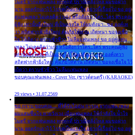
ไมตรี จากแฟนเพลง ทุกทุกที่ ปราณีหลั่งไหล ผมขอฝาก
นาม ยอดรักเอาไว้ โปรดเป็นแรงใจ อย่างนี้เรื่อยไป ขอ อยู่
คู่แฟนเพลง ไม่เคยคิดว่าเก่ง หรือดังกว่าใคร..ใคร พระคุณ
ผู้ฟัง เท่านั้นยิ่งใหญ่ ที่เป็นแรงใจ ให้ผมดังมา.. ขอ องค์เท
วา สถิตฟากฟ้ายิ่งใหญ่ คุ้มภัยให้ท่าน เถิดหนา ขอจงเชื่อ
ใจ ไว้เถิดว่า ตราบชั่วชีวา ไม่ลืมแฟนเพลง ขอ อยู่คู่แฟน
เพลง ไม่เคยคิดว่าเก่ง หรือดังกว่าใคร..ใคร พระคุณผู้ฟัง
เท่านั้นยิ่งใหญ่ ที่เป็นแรงใจ ให้ผมดังมา.. ขอ องค์เทวา
สถิตฟากฟ้ายิ่งใหญ่ คุ้มภัยให้ท่าน เถิดหนา ขอจงเชื่อใจ ไว้
เถิดว่า ตราบชั่วชีวา ไม่ลืมแฟนเพลง
ขอบคุณแฟนเพลง - Cover Ver. (ซาวด์ดนตรี) (KARAOKE)
29 views • 31.07.2569
ขอ กราบ ขอบคุณ.... ที่ได้รับไออุ่น การุณ จากแฟน เพลง
ผมแสนชื่นใจ หายวังเวง เมื่อแฟนเพลง ให้กำลังใจ น้ำใจ
ไมตรี จากแฟนเพลง ทุกทุกที่ ปราณีหลั่งไหล ผมขอฝาก
นาม ยอดรักเอาไว้ โปรดเป็นแรงใจ อย่างนี้เรื่อยไป ขอ อยู่