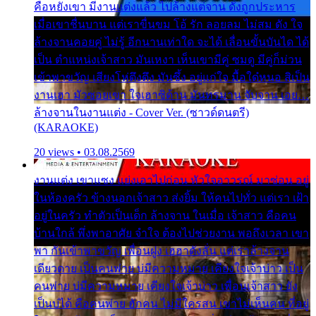
คือหยังเขา มีงานแต่งแล้ว ไปล้างแต่จาน ดั่งถูกประหาร
เมื่อเขาชื่นบาน แต่เราขื่นขม โอ้ รัก ลอยลม ไม่สม ดัง ใจ
ล้างจานคอยคู่ ไม่รู้ อีกนานเท่าใด จะได้ เลื่อนขั้นบันได ได้
เป็น ตำแหน่งเจ้าสาว มันเหงา เห็นเขามีคู่ ซมดู มีคู่ก็ม่วน
เข้าพาขวัญ เสียงโห่ตึงตึง มันซึ้ง อยู่แก่ใจ มื้อใด๋หนอ สิเป็น
งานเฮา มัวซอยเขา ใจเฮาซิด้าน มันทรมาน จับจาน เอย…
ล้างจานในงานแต่ง - Cover Ver. (ซาวด์ดนตรี)
(KARAOKE)
20 views • 03.08.2569
งานแต่ง เขาแซง แย่งเอาไปก่อน หัวใจอาวรณ์ มาซ่อน อยู่
ในห้องครัว ข้างนอกเจ้าสาว ส่งยิ้ม ให้คนไปทั่ว แต่เรา เฝ้า
อยู่ในครัว ทำตัวเป็นเด็ก ล้างจาน ในเมื่อ เจ้าสาว คือคน
บ้านใกล้ พึ่งพาอาศัย จำใจ ต้องไปช่วยงาน พอถึงเวลา เขา
พา กันเข้าพาขวัญ เพื่อนฝูง เฮฮาดังลั่น แต่เราล้างจาน
เดียวดาย เป็นคนพ่าย บ่มีความหมาย เคียงใจเจ้าบ่าว เป็น
คนพ่าย บ่มีความหมาย เคียงใจเจ้าบ่าว เพื่อนเจ้าสาว ยัง
เป็นบ่ได้ คือคนพ่าย ฮักคน ไม่มีใครสน เขาไม่เห็นคน ที่อยู่