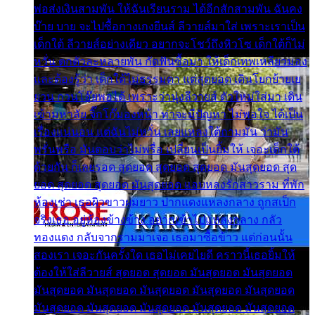
พ่อส่งเงินสามพัน ให้ฉันเรียนราม ได้อีกสักสามพัน ฉันคง
บ๊าย บาย จะไปซื้อกางเกงยีนส์ ลีวายส์มาใส่ เพราะเราเป็น
เด็กใต้ ลีวายส์อย่างเดียว อยากจะโชว์ถึงหิวโซ เด็กใต้ก็ไม่
หวั่น ตกตัวละหลายพัน กัดฟันซื้อมา ให้เด็กเทพเหลียวมอง
และต้องรู้ว่า เด็กใต้ไม่ธรรมดา แต่สุดยอด เดินโยกย้ายเย
ยวน กวนโอ๊ยพอได้ เพราะว่านุ่งลีวายส์ ตัวใหม่ใส่มา เดิน
เข้ามหาลัย จิ๊กโก๊มองหน้า ท่าจะมีปัญหา ไม่พอใจ ได้เป็น
เรื่องแน่นอน แต่ฉันไม่หวั่น เลยแหลงใต้ถามมัน ว่ามัน
พรั่นพรือ มันตอบว่าไม่พรื่อ เปลี่ยนเป็นยิ้มให้ เจอะเด็กใต้
ด้วยกัน ก็เลยรอด สุดยอด สุดยอด สุดยอด มันสุดยอด สุด
ยอด สุดยอด สุดยอด มันสุดยอด แอบหลงรักสาวราม ที่พัก
ห้องเช่า เธอผิวขาวผมยาว ปากแดงแหลงกลาง ถูกสเป็ก
จริงเธอ อยู่ห้องข้างข้าง อยากเข้าไปแหลงกลาง กลัว
ทองแดง กลับจากรามมาเจอ เธอมาซื้อข้าว แต่ก่อนนั้น
สองเรา เจอะกันครั้งใด เธอไม่เคยไยดี คราวนี้เธอยิ้มให้
ต้องให้ใส่ลีวายส์ สุดยอด สุดยอด มันสุดยอด มันสุดยอด
มันสุดยอด มันสุดยอด มันสุดยอด มันสุดยอด มันสุดยอด
มันสุดยอด มันสุดยอด มันสุดยอด มันสุดยอด มันสุดยอด