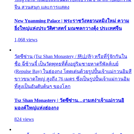
จีน สวนสนุก และการแสดง
New Yuanming Palace | พระราชวังหยวนหมิงใหม่ ความ
ยิ่งใหญ่แห่งประวัติศาสตร์ มณฑลกวางตุ้ง ประเทศจีน
1,068 views
วัดซีซ่าน (Tsz Shan Monastery / 慈山寺) หรือที่รู้จักกันใน
ชื่อ ฉี่ซ้านจี๋ เป็นวัดพุทธที่ตั้งอยู่ริมชายหาดรีพัลส์เบย์
(Repulse Bay) ในฮ่องกง โดดเด่นด้วยรูปปั้นเจ้าแม่กวนอิมสี
ขาวขนาดใหญ่ สูงถึง 76 เมตร ซึ่งเป็นรูปปั้นเจ้าแม่กวนอิม
ที่สูงเป็นอันดับต้นๆ ของโลก
Tsz Shan Monastery | วัดซีซ่าน…งามสง่าเจ้าแม่กวนอิ
มองค์ใหญ่แห่งฮ่องกง
824 views