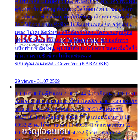
คู่แฟนเพลง ไม่เคยคิดว่าเก่ง หรือดังกว่าใคร..ใคร พระคุณ
ผู้ฟัง เท่านั้นยิ่งใหญ่ ที่เป็นแรงใจ ให้ผมดังมา.. ขอ องค์เท
วา สถิตฟากฟ้ายิ่งใหญ่ คุ้มภัยให้ท่าน เถิดหนา ขอจงเชื่อ
ใจ ไว้เถิดว่า ตราบชั่วชีวา ไม่ลืมแฟนเพลง ขอ อยู่คู่แฟน
เพลง ไม่เคยคิดว่าเก่ง หรือดังกว่าใคร..ใคร พระคุณผู้ฟัง
เท่านั้นยิ่งใหญ่ ที่เป็นแรงใจ ให้ผมดังมา.. ขอ องค์เทวา
สถิตฟากฟ้ายิ่งใหญ่ คุ้มภัยให้ท่าน เถิดหนา ขอจงเชื่อใจ ไว้
เถิดว่า ตราบชั่วชีวา ไม่ลืมแฟนเพลง
ขอบคุณแฟนเพลง - Cover Ver. (KARAOKE)
29 views • 31.07.2569
1. 00:00:00 ยินดีรับเดน 2. 00:03:44 น้ำตาอีสาน 3. 00:07:51
กิ่งทองใบหยก 4. 00:10:35 น้ำนิ่งไหลลึก 5. 00:13:49 ลานรัก
ลานเท 6. 00:17:06 จำใจจาก 7. 00:20:53 คืนฝนตก 8.
00:25:16 น้ำลงเดือนยี่ 9. 00:28:47 โสนน้อยเรือนงาม 10.
00:32:29 ตอไม้ที่ตายแล้ว 11. 00:35:41 น้ำกรดแช่เย็น 12.
00:39:08 อยากฟังซ้ำ 13. 00:42:32 รู้ว่าเขาหลอก 14.