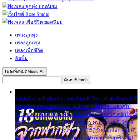
เพลงลูกทุ่ง
เพลงลูกกรุง
เพลงเพื่อชีวิต
อัลบั้ม
เพลงทั้งหมด
Music All
ค้นหา
Search
1. 00:00 สามสิบยังแจ๋ว - ยอดรัก สลักใจ 2. 02:49 รักมาห้าปี
- ศรเพชร ศรสุพรรณ 3. 05:57 รักสาวเสื้อลาย - แสงสุรีย์
รุ่งโรจน์ 4. 09:51 รักสะท้านดินสะเทือน - ยอดรัก สลักใจ 5.
12:23 มอเตอร์ไซค์ทำหล่น - ศรเพชร ศรสุพรรณ 6. 14:49
หิ้วกระเป๋า - แสงสุรีย์ รุ่งโรจน์ 7. 17:57 รักเผื่อเลือก - ยอด
รัก สลักใจ 8. 21:21 น้ำตาไอ้หนุ่ม - ศรเพชร ศรสุพรรณ 9.