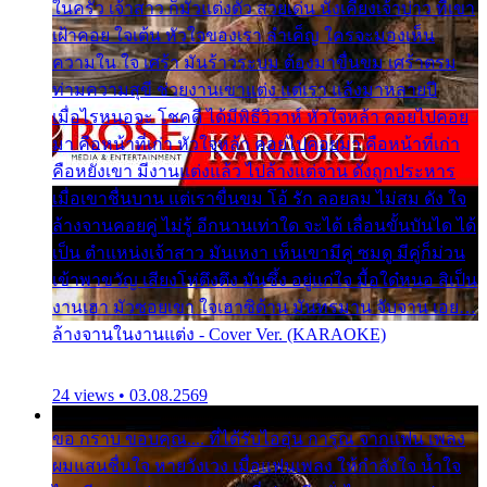
ในครัว เจ้าสาว ก็มัวแต่งตัว สวยเด่น นั่งเคียงเจ้าบ่าว ที่เขา
เฝ้าคอย ใจเต้น หัวใจของเรา ลำเค็ญ ใครจะมองเห็น
ความใน ใจ เศร้า มันร้าวระบม ต้องมาขื่นขม เศร้าตรม
ท่ามความสุขี ช่วยงานเขาแต่ง แต่เรา แล้งมาหลายปี
เมื่อไรหนอจะ โชคดี ได้มีพิธีวิวาห์ หัวใจหล้า คอยไปคอย
มา คือหน้าที่เก่า หัวใจหล้า คอยไปคอยมา คือหน้าที่เก่า
คือหยังเขา มีงานแต่งแล้ว ไปล้างแต่จาน ดั่งถูกประหาร
เมื่อเขาชื่นบาน แต่เราขื่นขม โอ้ รัก ลอยลม ไม่สม ดัง ใจ
ล้างจานคอยคู่ ไม่รู้ อีกนานเท่าใด จะได้ เลื่อนขั้นบันได ได้
เป็น ตำแหน่งเจ้าสาว มันเหงา เห็นเขามีคู่ ซมดู มีคู่ก็ม่วน
เข้าพาขวัญ เสียงโห่ตึงตึง มันซึ้ง อยู่แก่ใจ มื้อใด๋หนอ สิเป็น
งานเฮา มัวซอยเขา ใจเฮาซิด้าน มันทรมาน จับจาน เอย…
ล้างจานในงานแต่ง - Cover Ver. (KARAOKE)
24 views • 03.08.2569
ขอ กราบ ขอบคุณ.... ที่ได้รับไออุ่น การุณ จากแฟน เพลง
ผมแสนชื่นใจ หายวังเวง เมื่อแฟนเพลง ให้กำลังใจ น้ำใจ