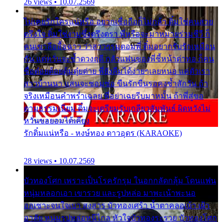
26 views • 10.07.2569
ไม่เคยรักใครแน่หรือ อยากเชื่อถือก็ไม่กล้า ติ๋มใช่คนสวย
ตรึงใจ ติ๋มใช่งามซึ้งตรึงตรา พี่หรือจะมาหมายร่วมชีวี ก็
คนเขาลืออื้อฉาว ว่าสาวๆรุมตอมพี่ ติ๋มอยากรับรักเหมือน
กัน แต่หวั่นจะช้ำดวงฤดี กลัวแฟนของพี่ชี้หน้าด่าทอ ก็คน
ชื่อต๋อยต้อยตุ้มตุ๋ยต่าย พี่ยังลืมได้ง่ายๆเลยหนอ แค่ตัวเรา
สาวบ้านนา แสนจะซอมซ่อ ขืนรักขืนรอคงช้ำสักวัน ถ้า
จริงเหมือนคำพร่ำเฉลย พี่อย่าเฉยรีบมาหมั้น ถ้าพี่สู่ขอ
ตามธรรมเนียม ติ๋มจะเตรียมรับเกลียวสัมพันธ์ ผิดหวังไม่
หวั่นขอยอมได้เคียง
รักติ๋มแน่หรือ - หงษ์ทอง ดาวอุดร (KARAOKE)
28 views • 10.07.2569
บัวทองโศก เพราะเป็นโรครักรุม ในอกกลัดกลุ้ม โดนแฟน
หนุ่มหลอกเอา เขารวย และรูปหล่อ มาพะเน้าพะนอ
ออเซาะจนใจเบา สงสาร บัวทองเศร้า น้ำตาคลอเบ้า เฝ้า
อาลัย หนุ่มรูปหล่อหนีไกล หัวใจบัวทองระรวย บัวทองโศก