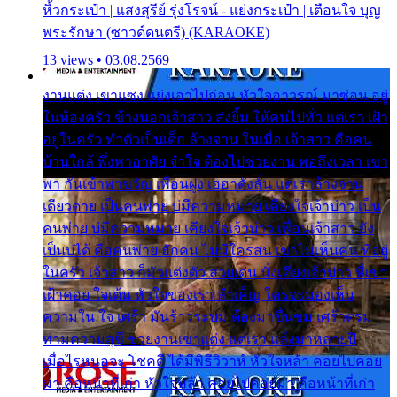
หิ้วกระเป๋า | แสงสุรีย์ รุ่งโรจน์ - แย่งกระเป๋า | เตือนใจ บุญ
พระรักษา (ซาวด์ดนตรี) (KARAOKE)
13 views • 03.08.2569
งานแต่ง เขาแซง แย่งเอาไปก่อน หัวใจอาวรณ์ มาซ่อน อยู่
ในห้องครัว ข้างนอกเจ้าสาว ส่งยิ้ม ให้คนไปทั่ว แต่เรา เฝ้า
อยู่ในครัว ทำตัวเป็นเด็ก ล้างจาน ในเมื่อ เจ้าสาว คือคน
บ้านใกล้ พึ่งพาอาศัย จำใจ ต้องไปช่วยงาน พอถึงเวลา เขา
พา กันเข้าพาขวัญ เพื่อนฝูง เฮฮาดังลั่น แต่เราล้างจาน
เดียวดาย เป็นคนพ่าย บ่มีความหมาย เคียงใจเจ้าบ่าว เป็น
คนพ่าย บ่มีความหมาย เคียงใจเจ้าบ่าว เพื่อนเจ้าสาว ยัง
เป็นบ่ได้ คือคนพ่าย ฮักคน ไม่มีใครสน เขาไม่เห็นคน ที่อยู่
ในครัว เจ้าสาว ก็มัวแต่งตัว สวยเด่น นั่งเคียงเจ้าบ่าว ที่เขา
เฝ้าคอย ใจเต้น หัวใจของเรา ลำเค็ญ ใครจะมองเห็น
ความใน ใจ เศร้า มันร้าวระบม ต้องมาขื่นขม เศร้าตรม
ท่ามความสุขี ช่วยงานเขาแต่ง แต่เรา แล้งมาหลายปี
เมื่อไรหนอจะ โชคดี ได้มีพิธีวิวาห์ หัวใจหล้า คอยไปคอย
มา คือหน้าที่เก่า หัวใจหล้า คอยไปคอยมา คือหน้าที่เก่า