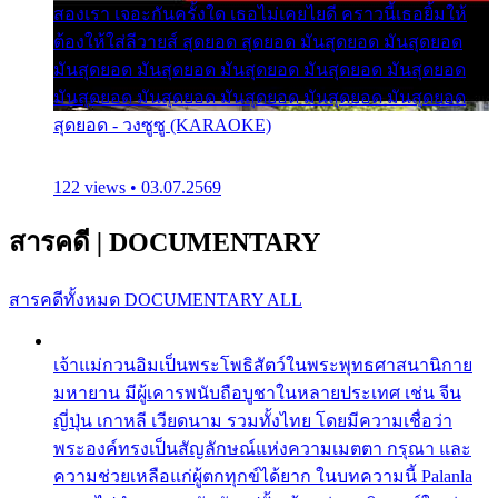
สองเรา เจอะกันครั้งใด เธอไม่เคยไยดี คราวนี้เธอยิ้มให้
ต้องให้ใส่ลีวายส์ สุดยอด สุดยอด มันสุดยอด มันสุดยอด
มันสุดยอด มันสุดยอด มันสุดยอด มันสุดยอด มันสุดยอด
มันสุดยอด มันสุดยอด มันสุดยอด มันสุดยอด มันสุดยอด
สุดยอด - วงซูซู (KARAOKE)
122 views • 03.07.2569
สารคดี
|
DOCUMENTARY
สารคดีทั้งหมด
DOCUMENTARY ALL
เจ้าแม่กวนอิมเป็นพระโพธิสัตว์ในพระพุทธศาสนานิกาย
มหายาน มีผู้เคารพนับถือบูชาในหลายประเทศ เช่น จีน
ญี่ปุ่น เกาหลี เวียดนาม รวมทั้งไทย โดยมีความเชื่อว่า
พระองค์ทรงเป็นสัญลักษณ์แห่งความเมตตา กรุณา และ
ความช่วยเหลือแก่ผู้ตกทุกข์ได้ยาก ในบทความนี้ Palanla