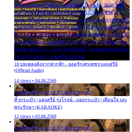
24:27 สามเณรกำพร้า - แสงสุรีย์ รุ่งโรจน์ 10. 28:08 ไม่มี
เวลาไปหาเมียน้อย - ยอดรัก สลักใจ 11. 31:29 ชีวิตไอ้
ธรรม - ศรเพชร ศรสุพรรณ 12. 35:26 ทหารอากาศขาดรัก
- แสงสุรีย์ รุ่งโรจน์ 13. 39:01 คนหัวใจโทรม - ยอดรัก สลัก
ใจ 14. 42:49 ไอ้หวังตายแน่ - ศรเพชร ศรสุพรรณ 15. 46:35
ธาตุแท้ของเธอ - แสงสุรีย์ รุ่งโรจน์ 16. 49:57 กำนันกำใน -
ยอดรัก สลักใจ 17. 52:29 สาวบริสุทธิ์ - ศรเพชร ศรสุพรรณ
18. 56:05 แต๋วจ๋า - แสงสุรีย์ รุ่งโรจน์
18 บทเพลงดังจากฟากฟ้า - ยอดรัก/ศรเพชร/แสงสุรีย์
(Official Audio)
14 views • 04.08.2569
1. 00:00 หิ้วกระเป๋า 2. 03:30 แย่งกระเป๋า
หิ้วกระเป๋า | แสงสุรีย์ รุ่งโรจน์ - แย่งกระเป๋า | เตือนใจ บุญ
พระรักษา (KARAOKE)
12 views • 03.08.2569
1. 00:00 หิ้วกระเป๋า 2. 03:30 แย่งกระเป๋า