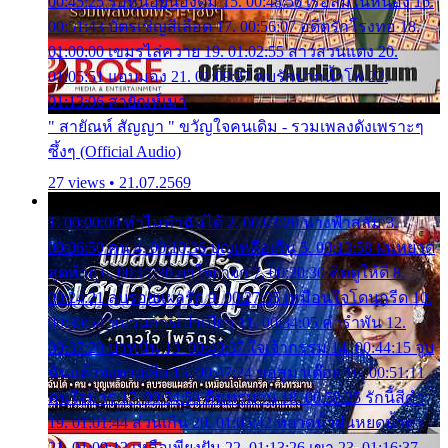
00:45:25 รอหน่อยน้องติ๋ม 15. 00:48:56 เรือล่มในหนอง 16.
00:51:43 บัตรเชิญสีเลือด 17. 00:56:07 อดีตรักโรงทอ 18.
01:00:00 เขมรไล่ควาย 19. 01:02:55 สาวสวนแตง 20.
01:05:51 แอบมอง 21. 01:09:27 พบรักปากน้ำโพ 22.
01:13:06 สายัณห์เมา
" สายัณห์ สัญญา " ขวัญใจคนเดิม - รวมเพลงดังเพราะๆ
ซึ้งๆ (Official Audio)
27 views • 21.07.2569
1. 00:00:00 ทำไมทำฉันได้ 2. 00:03:20 นางฟ้าสลัม 3.
00:06:50 คน 4. 00:10:36 บุญเหลือเกิน 5. 00:13:58 ฝนหยาด
สุดท้าย 6. 00:17:30 ยาใจยาจก 7. 00:20:30 คิดดูให้ดี 8.
00:24:21 ลบรอยแผลรัก 9. 00:27:35 เหมือนใจโดนกรีด 10.
00:30:54 ขบวนการเปาเปียว 11. 00:34:05 คำรำพัน 12.
00:37:20 ปาหนัน 13. 00:40:37 ใจเจ้ากรรม 14. 00:44:15 จูบ
ฉันแล้วจงตายเสีย 15. 00:47:24 ขอสูมาเต๊อะ 16. 00:51:11
คนใจมาร 17. 00:54:50 คืนทรมาน 18. 00:58:25 รักนี้สีดำ
19. 01:01:44 ส่วนเกิน 20. 01:05:42 หยาดน้ำฝนหยดน้ำตา
21. 01:09:13 เหลือเพียงฝัน 22. 01:13:26 เขา 23. 01:16:37