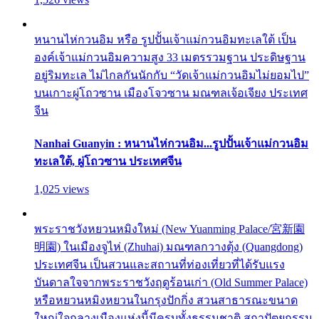
หนานไห่กวนอิม หรือ รูปปั้นเจ้าแม่กวนอิมทะเลใต้ เป็น
องค์เจ้าแม่กวนอิมความสูง 33 เมตรรวมฐาน ประดิษฐาน
อยู่ริมทะเล ไม่ไกลกันนักกับ “วัดเจ้าแม่กวนอิมไม่ยอมไป”
บนเกาะผู่โถวซาน เมืองโจวซาน มณฑลเจ้อเจียง ประเทศ
จีน
Nanhai Guanyin : หนานไห่กวนอิม...รูปปั้นเจ้าแม่กวนอิม
ทะเลใต้, ผู่โถวซาน ประเทศจีน
1,025 views
พระราชวังหยวนหมิงใหม่ (New Yuanming Palace/宮新園
明園) ในเมืองจูไห่ (Zhuhai) มณฑลกวางตุ้ง (Quangdong)
ประเทศจีน เป็นสวนและสถานที่ท่องเที่ยวที่ได้รับแรง
บันดาลใจจากพระราชวังฤดูร้อนเก่า (Old Summer Palace)
หรือหยวนหมิงหยวนในกรุงปักกิ่ง สวนสาธารณะขนาด
ใหญ่ใจกลางเมืองแห่งนี้มีครบทั้งธรรมชาติ สถาปัตยกรรม