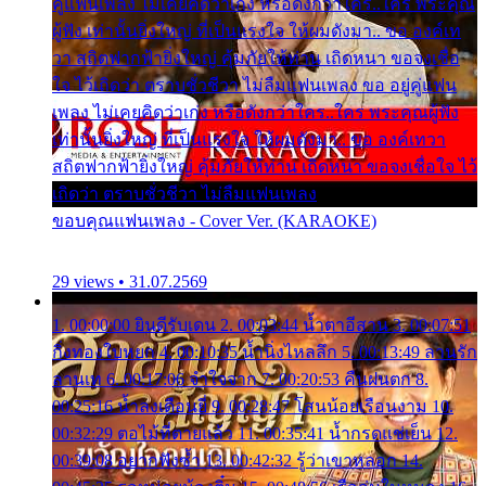
คู่แฟนเพลง ไม่เคยคิดว่าเก่ง หรือดังกว่าใคร..ใคร พระคุณ
ผู้ฟัง เท่านั้นยิ่งใหญ่ ที่เป็นแรงใจ ให้ผมดังมา.. ขอ องค์เท
วา สถิตฟากฟ้ายิ่งใหญ่ คุ้มภัยให้ท่าน เถิดหนา ขอจงเชื่อ
ใจ ไว้เถิดว่า ตราบชั่วชีวา ไม่ลืมแฟนเพลง ขอ อยู่คู่แฟน
เพลง ไม่เคยคิดว่าเก่ง หรือดังกว่าใคร..ใคร พระคุณผู้ฟัง
เท่านั้นยิ่งใหญ่ ที่เป็นแรงใจ ให้ผมดังมา.. ขอ องค์เทวา
สถิตฟากฟ้ายิ่งใหญ่ คุ้มภัยให้ท่าน เถิดหนา ขอจงเชื่อใจ ไว้
เถิดว่า ตราบชั่วชีวา ไม่ลืมแฟนเพลง
ขอบคุณแฟนเพลง - Cover Ver. (KARAOKE)
29 views • 31.07.2569
1. 00:00:00 ยินดีรับเดน 2. 00:03:44 น้ำตาอีสาน 3. 00:07:51
กิ่งทองใบหยก 4. 00:10:35 น้ำนิ่งไหลลึก 5. 00:13:49 ลานรัก
ลานเท 6. 00:17:06 จำใจจาก 7. 00:20:53 คืนฝนตก 8.
00:25:16 น้ำลงเดือนยี่ 9. 00:28:47 โสนน้อยเรือนงาม 10.
00:32:29 ตอไม้ที่ตายแล้ว 11. 00:35:41 น้ำกรดแช่เย็น 12.
00:39:08 อยากฟังซ้ำ 13. 00:42:32 รู้ว่าเขาหลอก 14.