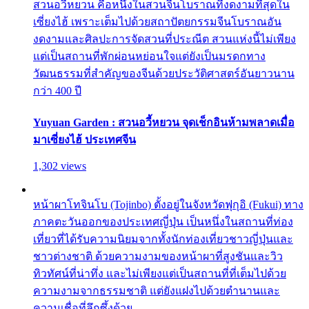
สวนอวี้หยวน คือหนึ่งในสวนจีนโบราณที่งดงามที่สุดใน
เซี่ยงไฮ้ เพราะเต็มไปด้วยสถาปัตยกรรมจีนโบราณอัน
งดงามและศิลปะการจัดสวนที่ประณีต สวนแห่งนี้ไม่เพียง
แต่เป็นสถานที่พักผ่อนหย่อนใจแต่ยังเป็นมรดกทาง
วัฒนธรรมที่สำคัญของจีนด้วยประวัติศาสตร์อันยาวนาน
กว่า 400 ปี
Yuyuan Garden : สวนอวี้หยวน จุดเช็กอินห้ามพลาดเมื่อ
มาเซี่ยงไฮ้ ประเทศจีน
1,302 views
หน้าผาโทจินโบ (Tojinbo) ตั้งอยู่ในจังหวัดฟุกุอิ (Fukui) ทาง
ภาคตะวันออกของประเทศญี่ปุ่น เป็นหนึ่งในสถานที่ท่อง
เที่ยวที่ได้รับความนิยมจากทั้งนักท่องเที่ยวชาวญี่ปุ่นและ
ชาวต่างชาติ ด้วยความงามของหน้าผาที่สูงชันและวิว
ทิวทัศน์ที่น่าทึ่ง และไม่เพียงแต่เป็นสถานที่ที่เต็มไปด้วย
ความงามจากธรรมชาติ แต่ยังแฝงไปด้วยตำนานและ
ความเชื่อที่ลึกซึ้งด้วย