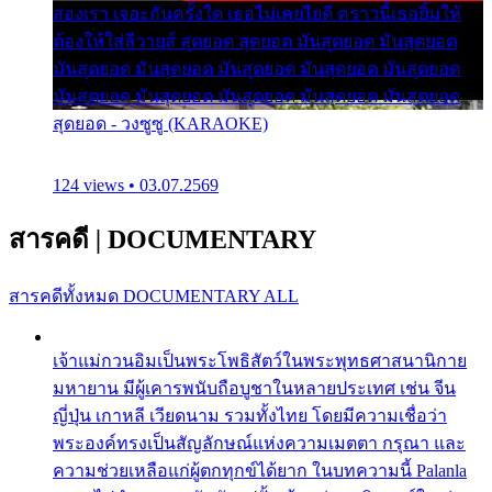
สองเรา เจอะกันครั้งใด เธอไม่เคยไยดี คราวนี้เธอยิ้มให้
ต้องให้ใส่ลีวายส์ สุดยอด สุดยอด มันสุดยอด มันสุดยอด
มันสุดยอด มันสุดยอด มันสุดยอด มันสุดยอด มันสุดยอด
มันสุดยอด มันสุดยอด มันสุดยอด มันสุดยอด มันสุดยอด
สุดยอด - วงซูซู (KARAOKE)
124 views • 03.07.2569
สารคดี
|
DOCUMENTARY
สารคดีทั้งหมด
DOCUMENTARY ALL
เจ้าแม่กวนอิมเป็นพระโพธิสัตว์ในพระพุทธศาสนานิกาย
มหายาน มีผู้เคารพนับถือบูชาในหลายประเทศ เช่น จีน
ญี่ปุ่น เกาหลี เวียดนาม รวมทั้งไทย โดยมีความเชื่อว่า
พระองค์ทรงเป็นสัญลักษณ์แห่งความเมตตา กรุณา และ
ความช่วยเหลือแก่ผู้ตกทุกข์ได้ยาก ในบทความนี้ Palanla