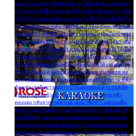
พ่อส่งเงินสามพัน ให้ฉันเรียนราม ได้อีกสักสามพัน ฉันคง
บ๊าย บาย จะไปซื้อกางเกงยีนส์ ลีวายส์มาใส่ เพราะเราเป็น
เด็กใต้ ลีวายส์อย่างเดียว อยากจะโชว์ถึงหิวโซ เด็กใต้ก็ไม่
หวั่น ตกตัวละหลายพัน กัดฟันซื้อมา ให้เด็กเทพเหลียวมอง
และต้องรู้ว่า เด็กใต้ไม่ธรรมดา แต่สุดยอด เดินโยกย้ายเย
ยวน กวนโอ๊ยพอได้ เพราะว่านุ่งลีวายส์ ตัวใหม่ใส่มา เดิน
เข้ามหาลัย จิ๊กโก๊มองหน้า ท่าจะมีปัญหา ไม่พอใจ ได้เป็น
เรื่องแน่นอน แต่ฉันไม่หวั่น เลยแหลงใต้ถามมัน ว่ามัน
พรั่นพรือ มันตอบว่าไม่พรื่อ เปลี่ยนเป็นยิ้มให้ เจอะเด็กใต้
ด้วยกัน ก็เลยรอด สุดยอด สุดยอด สุดยอด มันสุดยอด สุด
ยอด สุดยอด สุดยอด มันสุดยอด แอบหลงรักสาวราม ที่พัก
ห้องเช่า เธอผิวขาวผมยาว ปากแดงแหลงกลาง ถูกสเป็ก
จริงเธอ อยู่ห้องข้างข้าง อยากเข้าไปแหลงกลาง กลัว
ทองแดง กลับจากรามมาเจอ เธอมาซื้อข้าว แต่ก่อนนั้น
สองเรา เจอะกันครั้งใด เธอไม่เคยไยดี คราวนี้เธอยิ้มให้
ต้องให้ใส่ลีวายส์ สุดยอด สุดยอด มันสุดยอด มันสุดยอด
มันสุดยอด มันสุดยอด มันสุดยอด มันสุดยอด มันสุดยอด
มันสุดยอด มันสุดยอด มันสุดยอด มันสุดยอด มันสุดยอด