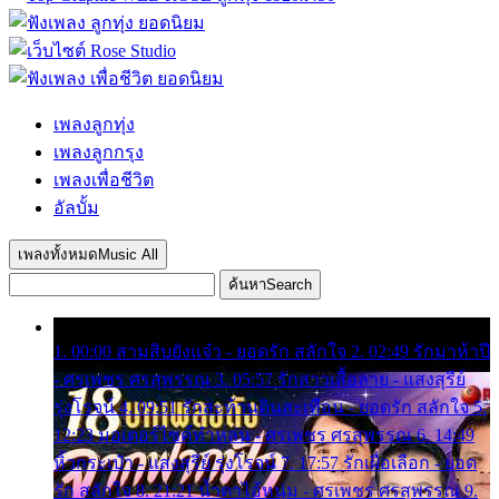
เพลงลูกทุ่ง
เพลงลูกกรุง
เพลงเพื่อชีวิต
อัลบั้ม
เพลงทั้งหมด
Music All
ค้นหา
Search
1. 00:00 สามสิบยังแจ๋ว - ยอดรัก สลักใจ 2. 02:49 รักมาห้าปี
- ศรเพชร ศรสุพรรณ 3. 05:57 รักสาวเสื้อลาย - แสงสุรีย์
รุ่งโรจน์ 4. 09:51 รักสะท้านดินสะเทือน - ยอดรัก สลักใจ 5.
12:23 มอเตอร์ไซค์ทำหล่น - ศรเพชร ศรสุพรรณ 6. 14:49
หิ้วกระเป๋า - แสงสุรีย์ รุ่งโรจน์ 7. 17:57 รักเผื่อเลือก - ยอด
รัก สลักใจ 8. 21:21 น้ำตาไอ้หนุ่ม - ศรเพชร ศรสุพรรณ 9.