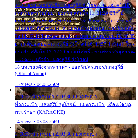
24:27 สามเณรกำพร้า - แสงสุรีย์ รุ่งโรจน์ 10. 28:08 ไม่มี
เวลาไปหาเมียน้อย - ยอดรัก สลักใจ 11. 31:29 ชีวิตไอ้
ธรรม - ศรเพชร ศรสุพรรณ 12. 35:26 ทหารอากาศขาดรัก
- แสงสุรีย์ รุ่งโรจน์ 13. 39:01 คนหัวใจโทรม - ยอดรัก สลัก
ใจ 14. 42:49 ไอ้หวังตายแน่ - ศรเพชร ศรสุพรรณ 15. 46:35
ธาตุแท้ของเธอ - แสงสุรีย์ รุ่งโรจน์ 16. 49:57 กำนันกำใน -
ยอดรัก สลักใจ 17. 52:29 สาวบริสุทธิ์ - ศรเพชร ศรสุพรรณ
18. 56:05 แต๋วจ๋า - แสงสุรีย์ รุ่งโรจน์
18 บทเพลงดังจากฟากฟ้า - ยอดรัก/ศรเพชร/แสงสุรีย์
(Official Audio)
15 views • 04.08.2569
1. 00:00 หิ้วกระเป๋า 2. 03:30 แย่งกระเป๋า
หิ้วกระเป๋า | แสงสุรีย์ รุ่งโรจน์ - แย่งกระเป๋า | เตือนใจ บุญ
พระรักษา (KARAOKE)
14 views • 03.08.2569
1. 00:00 หิ้วกระเป๋า 2. 03:30 แย่งกระเป๋า