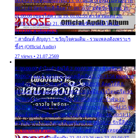
00:45:25 รอหน่อยน้องติ๋ม 15. 00:48:56 เรือล่มในหนอง 16.
00:51:43 บัตรเชิญสีเลือด 17. 00:56:07 อดีตรักโรงทอ 18.
01:00:00 เขมรไล่ควาย 19. 01:02:55 สาวสวนแตง 20.
01:05:51 แอบมอง 21. 01:09:27 พบรักปากน้ำโพ 22.
01:13:06 สายัณห์เมา
" สายัณห์ สัญญา " ขวัญใจคนเดิม - รวมเพลงดังเพราะๆ
ซึ้งๆ (Official Audio)
27 views • 21.07.2569
1. 00:00:00 ทำไมทำฉันได้ 2. 00:03:20 นางฟ้าสลัม 3.
00:06:50 คน 4. 00:10:36 บุญเหลือเกิน 5. 00:13:58 ฝนหยาด
สุดท้าย 6. 00:17:30 ยาใจยาจก 7. 00:20:30 คิดดูให้ดี 8.
00:24:21 ลบรอยแผลรัก 9. 00:27:35 เหมือนใจโดนกรีด 10.
00:30:54 ขบวนการเปาเปียว 11. 00:34:05 คำรำพัน 12.
00:37:20 ปาหนัน 13. 00:40:37 ใจเจ้ากรรม 14. 00:44:15 จูบ
ฉันแล้วจงตายเสีย 15. 00:47:24 ขอสูมาเต๊อะ 16. 00:51:11
คนใจมาร 17. 00:54:50 คืนทรมาน 18. 00:58:25 รักนี้สีดำ
19. 01:01:44 ส่วนเกิน 20. 01:05:42 หยาดน้ำฝนหยดน้ำตา
21. 01:09:13 เหลือเพียงฝัน 22. 01:13:26 เขา 23. 01:16:37