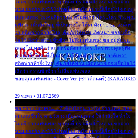
ไมตรี จากแฟนเพลง ทุกทุกที่ ปราณีหลั่งไหล ผมขอฝาก
นาม ยอดรักเอาไว้ โปรดเป็นแรงใจ อย่างนี้เรื่อยไป ขอ อยู่
คู่แฟนเพลง ไม่เคยคิดว่าเก่ง หรือดังกว่าใคร..ใคร พระคุณ
ผู้ฟัง เท่านั้นยิ่งใหญ่ ที่เป็นแรงใจ ให้ผมดังมา.. ขอ องค์เท
วา สถิตฟากฟ้ายิ่งใหญ่ คุ้มภัยให้ท่าน เถิดหนา ขอจงเชื่อ
ใจ ไว้เถิดว่า ตราบชั่วชีวา ไม่ลืมแฟนเพลง ขอ อยู่คู่แฟน
เพลง ไม่เคยคิดว่าเก่ง หรือดังกว่าใคร..ใคร พระคุณผู้ฟัง
เท่านั้นยิ่งใหญ่ ที่เป็นแรงใจ ให้ผมดังมา.. ขอ องค์เทวา
สถิตฟากฟ้ายิ่งใหญ่ คุ้มภัยให้ท่าน เถิดหนา ขอจงเชื่อใจ ไว้
เถิดว่า ตราบชั่วชีวา ไม่ลืมแฟนเพลง
ขอบคุณแฟนเพลง - Cover Ver. (ซาวด์ดนตรี) (KARAOKE)
29 views • 31.07.2569
ขอ กราบ ขอบคุณ.... ที่ได้รับไออุ่น การุณ จากแฟน เพลง
ผมแสนชื่นใจ หายวังเวง เมื่อแฟนเพลง ให้กำลังใจ น้ำใจ
ไมตรี จากแฟนเพลง ทุกทุกที่ ปราณีหลั่งไหล ผมขอฝาก
นาม ยอดรักเอาไว้ โปรดเป็นแรงใจ อย่างนี้เรื่อยไป ขอ อยู่