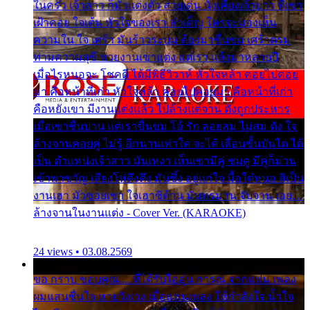
ในครัว เจ้าสาว ก็มัวแต่งตัว สวยเด่น นั่งเคียงเจ้าบ่าว ที่เขา
เฝ้าคอย ใจเต้น หัวใจของเรา ลำเค็ญ ใครจะมองเห็น
ความใน ใจ เศร้า มันร้าวระบม ต้องมาขื่นขม เศร้าตรม
ท่ามความสุขี ช่วยงานเขาแต่ง แต่เรา แล้งมาหลายปี
เมื่อไรหนอจะ โชคดี ได้มีพิธีวิวาห์ หัวใจหล้า คอยไปคอย
มา คือหน้าที่เก่า หัวใจหล้า คอยไปคอยมา คือหน้าที่เก่า
คือหยังเขา มีงานแต่งแล้ว ไปล้างแต่จาน ดั่งถูกประหาร
เมื่อเขาชื่นบาน แต่เราขื่นขม โอ้ รัก ลอยลม ไม่สม ดัง ใจ
ล้างจานคอยคู่ ไม่รู้ อีกนานเท่าใด จะได้ เลื่อนขั้นบันได ได้
เป็น ตำแหน่งเจ้าสาว มันเหงา เห็นเขามีคู่ ซมดู มีคู่ก็ม่วน
เข้าพาขวัญ เสียงโห่ตึงตึง มันซึ้ง อยู่แก่ใจ มื้อใด๋หนอ สิเป็น
งานเฮา มัวซอยเขา ใจเฮาซิด้าน มันทรมาน จับจาน เอย…
ล้างจานในงานแต่ง - Cover Ver. (KARAOKE)
24 views • 03.08.2569
ขอ กราบ ขอบคุณ.... ที่ได้รับไออุ่น การุณ จากแฟน เพลง
ผมแสนชื่นใจ หายวังเวง เมื่อแฟนเพลง ให้กำลังใจ น้ำใจ