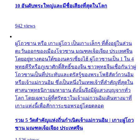
10 อันดับพระใหญ่และมีชื่อเสียงที่สุดในโลก
942 views
ผู่โถวซาน หรือ เกาะผู่โถว เป็นเกาะเล็กๆ ที่ตั้งอยู่ในส่วน
ตะวันออกของเมืองโจวซาน มณฑลเจ้อเจียง ประเทศจีน
โดยอยู่ทางตอนใต้ของนครเซี่ยงไฮ้ ผู่โถวซานเป็น 1 ใน 4
พุทธคีรีหรือภูเขาศักดิ์สิทธิ์ของจีน ชาวพุทธจีนเชื่อกันว่าผู่
โถวซานเป็นที่ประทับและตรัสรู้ของพระโพธิสัตว์กวนอิม
หรือเจ้าแม่กวนอิม ซึ่งเป็นหนึ่งในเทพเจ้าที่สำคัญที่สุดใน
ศาสนาพุทธนิกายมหายาน ดังนั้นจึงมีผู้แสวงบุญจากทั่ว
โลก โดยเฉพาะผู้ที่ศรัทธาในเจ้าแม่กวนอิมเดินทางมาที่
เกาะแห่งนี้เพื่อสักการะขอพรอยู่โดยตลอด
รวม 5 วัดสำคัญแห่งถิ่นกำเนิดเจ้าแม่กวนอิม | เกาะผู่โถว
ซาน มณฑลเจ้อเจียง ประเทศจีน
1,526 views