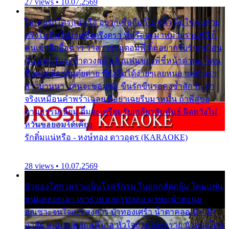
27 views • 10.07.2569
ไม่เคยรักใครแน่หรือ อยากเชื่อถือก็ไม่กล้า ติ๋มใช่คนสวย
ตรึงใจ ติ๋มใช่งามซึ้งตรึงตรา พี่หรือจะมาหมายร่วมชีวี ก็
คนเขาลืออื้อฉาว ว่าสาวๆรุมตอมพี่ ติ๋มอยากรับรักเหมือน
กัน แต่หวั่นจะช้ำดวงฤดี กลัวแฟนของพี่ชี้หน้าด่าทอ ก็คน
ชื่อต๋อยต้อยตุ้มตุ๋ยต่าย พี่ยังลืมได้ง่ายๆเลยหนอ แค่ตัวเรา
สาวบ้านนา แสนจะซอมซ่อ ขืนรักขืนรอคงช้ำสักวัน ถ้า
จริงเหมือนคำพร่ำเฉลย พี่อย่าเฉยรีบมาหมั้น ถ้าพี่สู่ขอ
ตามธรรมเนียม ติ๋มจะเตรียมรับเกลียวสัมพันธ์ ผิดหวังไม่
หวั่นขอยอมได้เคียง
รักติ๋มแน่หรือ - หงษ์ทอง ดาวอุดร (KARAOKE)
28 views • 10.07.2569
บัวทองโศก เพราะเป็นโรครักรุม ในอกกลัดกลุ้ม โดนแฟน
หนุ่มหลอกเอา เขารวย และรูปหล่อ มาพะเน้าพะนอ
ออเซาะจนใจเบา สงสาร บัวทองเศร้า น้ำตาคลอเบ้า เฝ้า
อาลัย หนุ่มรูปหล่อหนีไกล หัวใจบัวทองระรวย บัวทองโศก