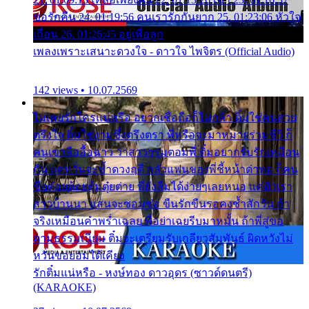
ขอรักคืน 24. 01:19:56 คนเรารักกันยาก 25. 01:23:06 หัวใจ
เถื่อน 26. 01:26:45 อยู่เพื่อลูก
เพลงเพราะเสนาะดวงใจ - ดาวใจ ไพจิตร (Official Audio)
142 views • 10.07.2569
ไม่เคยรักใครแน่หรือ อยากเชื่อถือก็ไม่กล้า ติ๋มใช่คนสวย
ตรึงใจ ติ๋มใช่งามซึ้งตรึงตรา พี่หรือจะมาหมายร่วมชีวี ก็
คนเขาลืออื้อฉาว ว่าสาวๆรุมตอมพี่ ติ๋มอยากรับรักเหมือน
กัน แต่หวั่นจะช้ำดวงฤดี กลัวแฟนของพี่ชี้หน้าด่าทอ ก็คน
ชื่อต๋อยต้อยตุ้มตุ๋ยต่าย พี่ยังลืมได้ง่ายๆเลยหนอ แค่ตัวเรา
สาวบ้านนา แสนจะซอมซ่อ ขืนรักขืนรอคงช้ำสักวัน ถ้า
จริงเหมือนคำพร่ำเฉลย พี่อย่าเฉยรีบมาหมั้น ถ้าพี่สู่ขอ
ตามธรรมเนียม ติ๋มจะเตรียมรับเกลียวสัมพันธ์ ผิดหวังไม่
หวั่นขอยอมได้เคียง
รักติ๋มแน่หรือ - หงษ์ทอง ดาวอุดร (ซาวด์ดนตรี)
(KARAOKE)