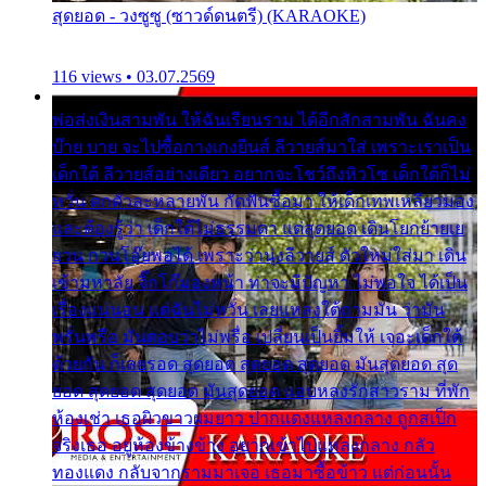
สุดยอด - วงซูซู (ซาวด์ดนตรี) (KARAOKE)
116 views • 03.07.2569
พ่อส่งเงินสามพัน ให้ฉันเรียนราม ได้อีกสักสามพัน ฉันคง
บ๊าย บาย จะไปซื้อกางเกงยีนส์ ลีวายส์มาใส่ เพราะเราเป็น
เด็กใต้ ลีวายส์อย่างเดียว อยากจะโชว์ถึงหิวโซ เด็กใต้ก็ไม่
หวั่น ตกตัวละหลายพัน กัดฟันซื้อมา ให้เด็กเทพเหลียวมอง
และต้องรู้ว่า เด็กใต้ไม่ธรรมดา แต่สุดยอด เดินโยกย้ายเย
ยวน กวนโอ๊ยพอได้ เพราะว่านุ่งลีวายส์ ตัวใหม่ใส่มา เดิน
เข้ามหาลัย จิ๊กโก๊มองหน้า ท่าจะมีปัญหา ไม่พอใจ ได้เป็น
เรื่องแน่นอน แต่ฉันไม่หวั่น เลยแหลงใต้ถามมัน ว่ามัน
พรั่นพรือ มันตอบว่าไม่พรื่อ เปลี่ยนเป็นยิ้มให้ เจอะเด็กใต้
ด้วยกัน ก็เลยรอด สุดยอด สุดยอด สุดยอด มันสุดยอด สุด
ยอด สุดยอด สุดยอด มันสุดยอด แอบหลงรักสาวราม ที่พัก
ห้องเช่า เธอผิวขาวผมยาว ปากแดงแหลงกลาง ถูกสเป็ก
จริงเธอ อยู่ห้องข้างข้าง อยากเข้าไปแหลงกลาง กลัว
ทองแดง กลับจากรามมาเจอ เธอมาซื้อข้าว แต่ก่อนนั้น