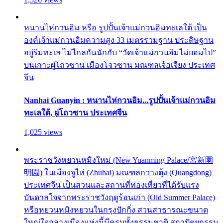
หนานไห่กวนอิม หรือ รูปปั้นเจ้าแม่กวนอิมทะเลใต้ เป็น
องค์เจ้าแม่กวนอิมความสูง 33 เมตรรวมฐาน ประดิษฐาน
อยู่ริมทะเล ไม่ไกลกันนักกับ “วัดเจ้าแม่กวนอิมไม่ยอมไป”
บนเกาะผู่โถวซาน เมืองโจวซาน มณฑลเจ้อเจียง ประเทศ
จีน
Nanhai Guanyin : หนานไห่กวนอิม...รูปปั้นเจ้าแม่กวนอิม
ทะเลใต้, ผู่โถวซาน ประเทศจีน
1,025 views
พระราชวังหยวนหมิงใหม่ (New Yuanming Palace/宮新園
明園) ในเมืองจูไห่ (Zhuhai) มณฑลกวางตุ้ง (Quangdong)
ประเทศจีน เป็นสวนและสถานที่ท่องเที่ยวที่ได้รับแรง
บันดาลใจจากพระราชวังฤดูร้อนเก่า (Old Summer Palace)
หรือหยวนหมิงหยวนในกรุงปักกิ่ง สวนสาธารณะขนาด
ใหญ่ใจกลางเมืองแห่งนี้มีครบทั้งธรรมชาติ สถาปัตยกรรม