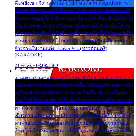
คือหยังเขา มีงานแต่งแล้ว ไปล้างแต่จาน ดั่งถูกประหาร
เมื่อเขาชื่นบาน แต่เราขื่นขม โอ้ รัก ลอยลม ไม่สม ดัง ใจ
ล้างจานคอยคู่ ไม่รู้ อีกนานเท่าใด จะได้ เลื่อนขั้นบันได ได้
เป็น ตำแหน่งเจ้าสาว มันเหงา เห็นเขามีคู่ ซมดู มีคู่ก็ม่วน
เข้าพาขวัญ เสียงโห่ตึงตึง มันซึ้ง อยู่แก่ใจ มื้อใด๋หนอ สิเป็น
งานเฮา มัวซอยเขา ใจเฮาซิด้าน มันทรมาน จับจาน เอย…
ล้างจานในงานแต่ง - Cover Ver. (ซาวด์ดนตรี)
(KARAOKE)
21 views • 03.08.2569
งานแต่ง เขาแซง แย่งเอาไปก่อน หัวใจอาวรณ์ มาซ่อน อยู่
ในห้องครัว ข้างนอกเจ้าสาว ส่งยิ้ม ให้คนไปทั่ว แต่เรา เฝ้า
อยู่ในครัว ทำตัวเป็นเด็ก ล้างจาน ในเมื่อ เจ้าสาว คือคน
บ้านใกล้ พึ่งพาอาศัย จำใจ ต้องไปช่วยงาน พอถึงเวลา เขา
พา กันเข้าพาขวัญ เพื่อนฝูง เฮฮาดังลั่น แต่เราล้างจาน
เดียวดาย เป็นคนพ่าย บ่มีความหมาย เคียงใจเจ้าบ่าว เป็น
คนพ่าย บ่มีความหมาย เคียงใจเจ้าบ่าว เพื่อนเจ้าสาว ยัง
เป็นบ่ได้ คือคนพ่าย ฮักคน ไม่มีใครสน เขาไม่เห็นคน ที่อยู่