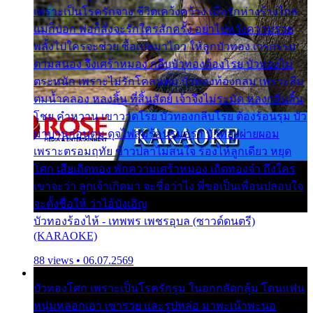
เพราะเป็นโรครักจาง ชีวิตเคว้งคว้าง เมื่อรักห่างร้างไกล
แม่ก็บอก พ่อก็สั่งจะรักใครสักครั้ง อย่าไปหวังความรวย
พลั้งไปใครจะช่วย ซื้อเปลมาไกว ให้ลูกบัวทอง เวรกรรม
ตามสนอง จึงเศร้าหมอง กลีบบัวทองต้องโรย บัวทองไม่
ตระหนัก เพราะไม่รักโคลนตม บัวทองท้องกลม เพราะลืม
ตมน้ำคลอง หลงลิ้น ที่สิ้นสัตย์ เจ้าจึงไม่ระมัด หลงกลิ่นลิ้น
โชย คำหวาน เขาวาดโรย บัวทองกลีบโรย ต้องร้อนรุม บัว
มาบานก่อนตูม ดุจไฟสุมร้อนรุมอุรา บัวทองผ่ายผอม
เพราะตรอมฤทัย ข้าวปลาไม่สนใจ ร้องไห้ลูกเดียว หยุด
โศก เสียเถิดทอง พักความเศร้าหมอง เถิดทองจ๋า ถึงใคร
เขาจะว่า ลูกเจ้าเกิดมา จะชื่อว่าไง พี่ขอเป็นเพื่อนปลอบใจ
จะตั้งชื่อให้ ว่าไอ้บังเอิญ
บัวทองร้องไห้ - เทพพร เพชรอุบล (ซาวด์ดนตรี)
(KARAOKE)
88 views • 06.07.2569
บัวทองโศก เพราะเป็นโรครักรุม ในอกกลัดกลุ้ม โดนแฟน
หนุ่มหลอกเอา เขารวย และรูปหล่อ มาพะเน้าพะนอ