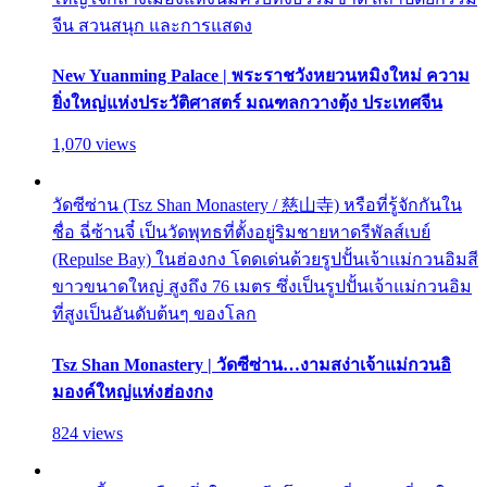
จีน สวนสนุก และการแสดง
New Yuanming Palace | พระราชวังหยวนหมิงใหม่ ความ
ยิ่งใหญ่แห่งประวัติศาสตร์ มณฑลกวางตุ้ง ประเทศจีน
1,070 views
วัดซีซ่าน (Tsz Shan Monastery / 慈山寺) หรือที่รู้จักกันใน
ชื่อ ฉี่ซ้านจี๋ เป็นวัดพุทธที่ตั้งอยู่ริมชายหาดรีพัลส์เบย์
(Repulse Bay) ในฮ่องกง โดดเด่นด้วยรูปปั้นเจ้าแม่กวนอิมสี
ขาวขนาดใหญ่ สูงถึง 76 เมตร ซึ่งเป็นรูปปั้นเจ้าแม่กวนอิม
ที่สูงเป็นอันดับต้นๆ ของโลก
Tsz Shan Monastery | วัดซีซ่าน…งามสง่าเจ้าแม่กวนอิ
มองค์ใหญ่แห่งฮ่องกง
824 views