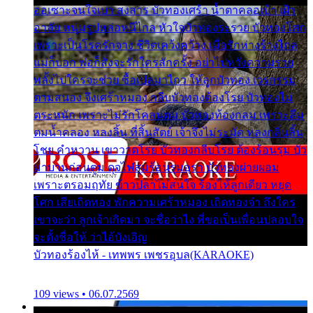
ออเซาะจนใจเบา สงสาร บัวทองเศร้า น้ำตาคลอเบ้า เฝ้า
อาลัย หนุ่มรูปหล่อหนีไกล หัวใจบัวทองระรวย บัวทองโศก
เพราะเป็นโรครักจาง ชีวิตเคว้งคว้าง เมื่อรักห่างร้างไกล
แม่ก็บอก พ่อก็สั่งจะรักใครสักครั้ง อย่าไปหวังความรวย
พลั้งไปใครจะช่วย ซื้อเปลมาไกว ให้ลูกบัวทอง เวรกรรม
ตามสนอง จึงเศร้าหมอง กลีบบัวทองต้องโรย บัวทองไม่
ตระหนัก เพราะไม่รักโคลนตม บัวทองท้องกลม เพราะลืม
ตมน้ำคลอง หลงลิ้น ที่สิ้นสัตย์ เจ้าจึงไม่ระมัด หลงกลิ่นลิ้น
โชย คำหวาน เขาวาดโรย บัวทองกลีบโรย ต้องร้อนรุม บัว
มาบานก่อนตูม ดุจไฟสุมร้อนรุมอุรา บัวทองผ่ายผอม
เพราะตรอมฤทัย ข้าวปลาไม่สนใจ ร้องไห้ลูกเดียว หยุด
โศก เสียเถิดทอง พักความเศร้าหมอง เถิดทองจ๋า ถึงใคร
เขาจะว่า ลูกเจ้าเกิดมา จะชื่อว่าไง พี่ขอเป็นเพื่อนปลอบใจ
จะตั้งชื่อให้ ว่าไอ้บังเอิญ
บัวทองร้องไห้ - เทพพร เพชรอุบล(KARAOKE)
109 views • 06.07.2569