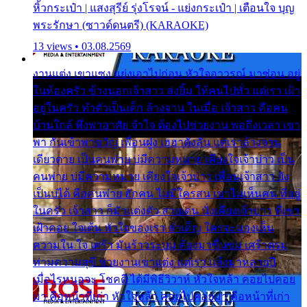
หิ้วกระเป๋า | แสงสุรีย์ รุ่งโรจน์ - แย่งกระเป๋า | เตือนใจ บุญ
พระรักษา (ซาวด์ดนตรี) (KARAOKE)
13 views • 03.08.2569
งานแต่ง เขาแซง แย่งเอาไปก่อน หัวใจอาวรณ์ มาซ่อน อยู่
ในห้องครัว ข้างนอกเจ้าสาว ส่งยิ้ม ให้คนไปทั่ว แต่เรา เฝ้า
อยู่ในครัว ทำตัวเป็นเด็ก ล้างจาน ในเมื่อ เจ้าสาว คือคน
บ้านใกล้ พึ่งพาอาศัย จำใจ ต้องไปช่วยงาน พอถึงเวลา เขา
พา กันเข้าพาขวัญ เพื่อนฝูง เฮฮาดังลั่น แต่เราล้างจาน
เดียวดาย เป็นคนพ่าย บ่มีความหมาย เคียงใจเจ้าบ่าว เป็น
คนพ่าย บ่มีความหมาย เคียงใจเจ้าบ่าว เพื่อนเจ้าสาว ยัง
เป็นบ่ได้ คือคนพ่าย ฮักคน ไม่มีใครสน เขาไม่เห็นคน ที่อยู่
ในครัว เจ้าสาว ก็มัวแต่งตัว สวยเด่น นั่งเคียงเจ้าบ่าว ที่เขา
เฝ้าคอย ใจเต้น หัวใจของเรา ลำเค็ญ ใครจะมองเห็น
ความใน ใจ เศร้า มันร้าวระบม ต้องมาขื่นขม เศร้าตรม
ท่ามความสุขี ช่วยงานเขาแต่ง แต่เรา แล้งมาหลายปี
เมื่อไรหนอจะ โชคดี ได้มีพิธีวิวาห์ หัวใจหล้า คอยไปคอย
มา คือหน้าที่เก่า หัวใจหล้า คอยไปคอยมา คือหน้าที่เก่า