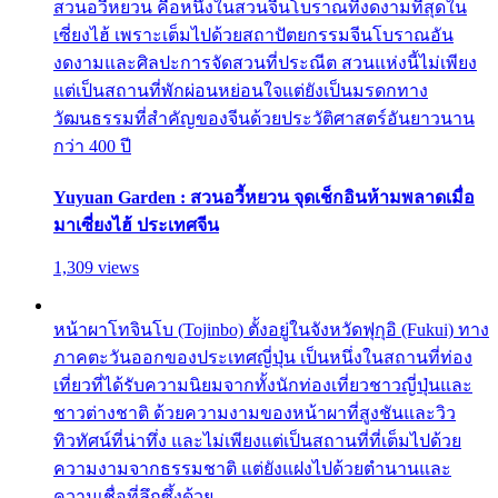
สวนอวี้หยวน คือหนึ่งในสวนจีนโบราณที่งดงามที่สุดใน
เซี่ยงไฮ้ เพราะเต็มไปด้วยสถาปัตยกรรมจีนโบราณอัน
งดงามและศิลปะการจัดสวนที่ประณีต สวนแห่งนี้ไม่เพียง
แต่เป็นสถานที่พักผ่อนหย่อนใจแต่ยังเป็นมรดกทาง
วัฒนธรรมที่สำคัญของจีนด้วยประวัติศาสตร์อันยาวนาน
กว่า 400 ปี
Yuyuan Garden : สวนอวี้หยวน จุดเช็กอินห้ามพลาดเมื่อ
มาเซี่ยงไฮ้ ประเทศจีน
1,309 views
หน้าผาโทจินโบ (Tojinbo) ตั้งอยู่ในจังหวัดฟุกุอิ (Fukui) ทาง
ภาคตะวันออกของประเทศญี่ปุ่น เป็นหนึ่งในสถานที่ท่อง
เที่ยวที่ได้รับความนิยมจากทั้งนักท่องเที่ยวชาวญี่ปุ่นและ
ชาวต่างชาติ ด้วยความงามของหน้าผาที่สูงชันและวิว
ทิวทัศน์ที่น่าทึ่ง และไม่เพียงแต่เป็นสถานที่ที่เต็มไปด้วย
ความงามจากธรรมชาติ แต่ยังแฝงไปด้วยตำนานและ
ความเชื่อที่ลึกซึ้งด้วย