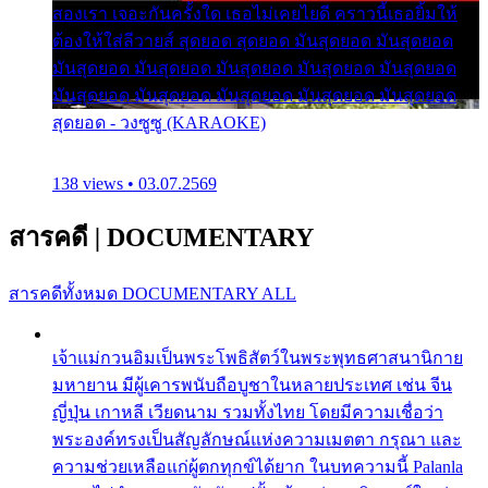
สองเรา เจอะกันครั้งใด เธอไม่เคยไยดี คราวนี้เธอยิ้มให้
ต้องให้ใส่ลีวายส์ สุดยอด สุดยอด มันสุดยอด มันสุดยอด
มันสุดยอด มันสุดยอด มันสุดยอด มันสุดยอด มันสุดยอด
มันสุดยอด มันสุดยอด มันสุดยอด มันสุดยอด มันสุดยอด
สุดยอด - วงซูซู (KARAOKE)
138 views • 03.07.2569
สารคดี
|
DOCUMENTARY
สารคดีทั้งหมด
DOCUMENTARY ALL
เจ้าแม่กวนอิมเป็นพระโพธิสัตว์ในพระพุทธศาสนานิกาย
มหายาน มีผู้เคารพนับถือบูชาในหลายประเทศ เช่น จีน
ญี่ปุ่น เกาหลี เวียดนาม รวมทั้งไทย โดยมีความเชื่อว่า
พระองค์ทรงเป็นสัญลักษณ์แห่งความเมตตา กรุณา และ
ความช่วยเหลือแก่ผู้ตกทุกข์ได้ยาก ในบทความนี้ Palanla