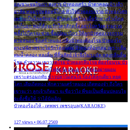
ออเซาะจนใจเบา สงสาร บัวทองเศร้า น้ำตาคลอเบ้า เฝ้า
อาลัย หนุ่มรูปหล่อหนีไกล หัวใจบัวทองระรวย บัวทองโศก
เพราะเป็นโรครักจาง ชีวิตเคว้งคว้าง เมื่อรักห่างร้างไกล
แม่ก็บอก พ่อก็สั่งจะรักใครสักครั้ง อย่าไปหวังความรวย
พลั้งไปใครจะช่วย ซื้อเปลมาไกว ให้ลูกบัวทอง เวรกรรม
ตามสนอง จึงเศร้าหมอง กลีบบัวทองต้องโรย บัวทองไม่
ตระหนัก เพราะไม่รักโคลนตม บัวทองท้องกลม เพราะลืม
ตมน้ำคลอง หลงลิ้น ที่สิ้นสัตย์ เจ้าจึงไม่ระมัด หลงกลิ่นลิ้น
โชย คำหวาน เขาวาดโรย บัวทองกลีบโรย ต้องร้อนรุม บัว
มาบานก่อนตูม ดุจไฟสุมร้อนรุมอุรา บัวทองผ่ายผอม
เพราะตรอมฤทัย ข้าวปลาไม่สนใจ ร้องไห้ลูกเดียว หยุด
โศก เสียเถิดทอง พักความเศร้าหมอง เถิดทองจ๋า ถึงใคร
เขาจะว่า ลูกเจ้าเกิดมา จะชื่อว่าไง พี่ขอเป็นเพื่อนปลอบใจ
จะตั้งชื่อให้ ว่าไอ้บังเอิญ
บัวทองร้องไห้ - เทพพร เพชรอุบล(KARAOKE)
127 views • 06.07.2569