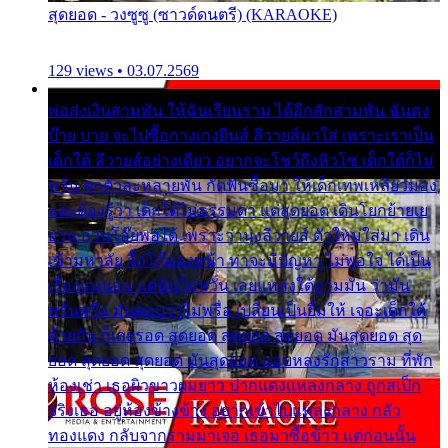
สุดยอด - วงซูซู (ซาวด์ดนตรี) (KARAOKE)
129 views • 03.07.2569
พ่อส่งเงินสามพัน ให้ฉันเรียนราม ได้อีกสักสามพัน ฉันคง
บ๊าย บาย จะไปซื้อกางเกงยีนส์ ลีวายส์มาใส่ เพราะเราเป็น
เด็กใต้ ลีวายส์อย่างเดียว อยากจะโชว์ถึงหิวโซ เด็กใต้ก็ไม่
หวั่น ตกตัวละหลายพัน กัดฟันซื้อมา ให้เด็กเทพเหลียวมอง
และต้องรู้ว่า เด็กใต้ไม่ธรรมดา แต่สุดยอด เดินโยกย้ายเย
ยวน กวนโอ๊ยพอได้ เพราะว่านุ่งลีวายส์ ตัวใหม่ใส่มา เดิน
เข้ามหาลัย จิ๊กโก๊มองหน้า ท่าจะมีปัญหา ไม่พอใจ ได้เป็น
เรื่องแน่นอน แต่ฉันไม่หวั่น เลยแหลงใต้ถามมัน ว่ามัน
พรั่นพรือ มันตอบว่าไม่พรื่อ เปลี่ยนเป็นยิ้มให้ เจอะเด็กใต้
ด้วยกัน ก็เลยรอด สุดยอด สุดยอด สุดยอด มันสุดยอด สุด
ยอด สุดยอด สุดยอด มันสุดยอด แอบหลงรักสาวราม ที่พัก
ห้องเช่า เธอผิวขาวผมยาว ปากแดงแหลงกลาง ถูกสเป็ก
จริงเธอ อยู่ห้องข้างข้าง อยากเข้าไปแหลงกลาง กลัว
ทองแดง กลับจากรามมาเจอ เธอมาซื้อข้าว แต่ก่อนนั้น