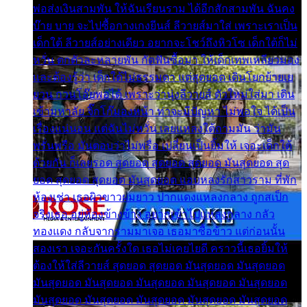
พ่อส่งเงินสามพัน ให้ฉันเรียนราม ได้อีกสักสามพัน ฉันคง
บ๊าย บาย จะไปซื้อกางเกงยีนส์ ลีวายส์มาใส่ เพราะเราเป็น
เด็กใต้ ลีวายส์อย่างเดียว อยากจะโชว์ถึงหิวโซ เด็กใต้ก็ไม่
หวั่น ตกตัวละหลายพัน กัดฟันซื้อมา ให้เด็กเทพเหลียวมอง
และต้องรู้ว่า เด็กใต้ไม่ธรรมดา แต่สุดยอด เดินโยกย้ายเย
ยวน กวนโอ๊ยพอได้ เพราะว่านุ่งลีวายส์ ตัวใหม่ใส่มา เดิน
เข้ามหาลัย จิ๊กโก๊มองหน้า ท่าจะมีปัญหา ไม่พอใจ ได้เป็น
เรื่องแน่นอน แต่ฉันไม่หวั่น เลยแหลงใต้ถามมัน ว่ามัน
พรั่นพรือ มันตอบว่าไม่พรื่อ เปลี่ยนเป็นยิ้มให้ เจอะเด็กใต้
ด้วยกัน ก็เลยรอด สุดยอด สุดยอด สุดยอด มันสุดยอด สุด
ยอด สุดยอด สุดยอด มันสุดยอด แอบหลงรักสาวราม ที่พัก
ห้องเช่า เธอผิวขาวผมยาว ปากแดงแหลงกลาง ถูกสเป็ก
จริงเธอ อยู่ห้องข้างข้าง อยากเข้าไปแหลงกลาง กลัว
ทองแดง กลับจากรามมาเจอ เธอมาซื้อข้าว แต่ก่อนนั้น
สองเรา เจอะกันครั้งใด เธอไม่เคยไยดี คราวนี้เธอยิ้มให้
ต้องให้ใส่ลีวายส์ สุดยอด สุดยอด มันสุดยอด มันสุดยอด
มันสุดยอด มันสุดยอด มันสุดยอด มันสุดยอด มันสุดยอด
มันสุดยอด มันสุดยอด มันสุดยอด มันสุดยอด มันสุดยอด