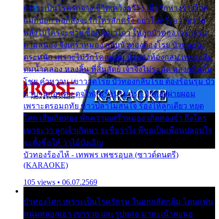
เพราะเป็นโรครักจาง ชีวิตเคว้งคว้าง เมื่อรักห่างร้างไกล
แม่ก็บอก พ่อก็สั่งจะรักใครสักครั้ง อย่าไปหวังความรวย
พลั้งไปใครจะช่วย ซื้อเปลมาไกว ให้ลูกบัวทอง เวรกรรม
ตามสนอง จึงเศร้าหมอง กลีบบัวทองต้องโรย บัวทองไม่
ตระหนัก เพราะไม่รักโคลนตม บัวทองท้องกลม เพราะลืม
ตมน้ำคลอง หลงลิ้น ที่สิ้นสัตย์ เจ้าจึงไม่ระมัด หลงกลิ่นลิ้น
โชย คำหวาน เขาวาดโรย บัวทองกลีบโรย ต้องร้อนรุม บัว
มาบานก่อนตูม ดุจไฟสุมร้อนรุมอุรา บัวทองผ่ายผอม
เพราะตรอมฤทัย ข้าวปลาไม่สนใจ ร้องไห้ลูกเดียว หยุด
โศก เสียเถิดทอง พักความเศร้าหมอง เถิดทองจ๋า ถึงใคร
เขาจะว่า ลูกเจ้าเกิดมา จะชื่อว่าไง พี่ขอเป็นเพื่อนปลอบใจ
จะตั้งชื่อให้ ว่าไอ้บังเอิญ
บัวทองร้องไห้ - เทพพร เพชรอุบล (ซาวด์ดนตรี)
(KARAOKE)
105 views • 06.07.2569
บัวทองโศก เพราะเป็นโรครักรุม ในอกกลัดกลุ้ม โดนแฟน
หนุ่มหลอกเอา เขารวย และรูปหล่อ มาพะเน้าพะนอ