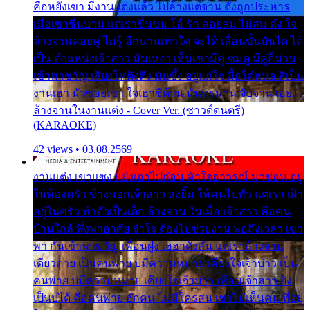
คือหยังเขา มีงานแต่งแล้ว ไปล้างแต่จาน ดั่งถูกประหาร
เมื่อเขาชื่นบาน แต่เราขื่นขม โอ้ รัก ลอยลม ไม่สม ดัง ใจ
ล้างจานคอยคู่ ไม่รู้ อีกนานเท่าใด จะได้ เลื่อนขั้นบันได ได้
เป็น ตำแหน่งเจ้าสาว มันเหงา เห็นเขามีคู่ ซมดู มีคู่ก็ม่วน
เข้าพาขวัญ เสียงโห่ตึงตึง มันซึ้ง อยู่แก่ใจ มื้อใด๋หนอ สิเป็น
งานเฮา มัวซอยเขา ใจเฮาซิด้าน มันทรมาน จับจาน เอย…
ล้างจานในงานแต่ง - Cover Ver. (ซาวด์ดนตรี)
(KARAOKE)
42 views • 03.08.2569
งานแต่ง เขาแซง แย่งเอาไปก่อน หัวใจอาวรณ์ มาซ่อน อยู่
ในห้องครัว ข้างนอกเจ้าสาว ส่งยิ้ม ให้คนไปทั่ว แต่เรา เฝ้า
อยู่ในครัว ทำตัวเป็นเด็ก ล้างจาน ในเมื่อ เจ้าสาว คือคน
บ้านใกล้ พึ่งพาอาศัย จำใจ ต้องไปช่วยงาน พอถึงเวลา เขา
พา กันเข้าพาขวัญ เพื่อนฝูง เฮฮาดังลั่น แต่เราล้างจาน
เดียวดาย เป็นคนพ่าย บ่มีความหมาย เคียงใจเจ้าบ่าว เป็น
คนพ่าย บ่มีความหมาย เคียงใจเจ้าบ่าว เพื่อนเจ้าสาว ยัง
เป็นบ่ได้ คือคนพ่าย ฮักคน ไม่มีใครสน เขาไม่เห็นคน ที่อยู่