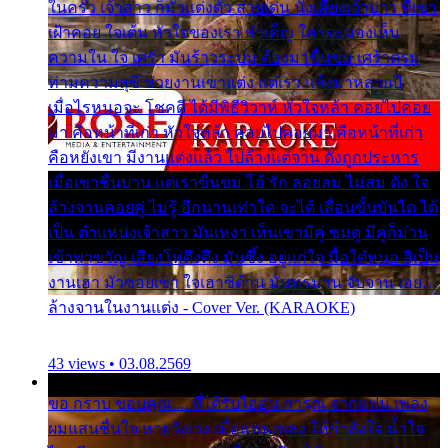
ในครัว เจ้าสาว ก็มัวแต่งตัว สวยเด่น นั่งเคียงเจ้าบ่าว ที่เขา
เฝ้าคอย ใจเต้น หัวใจของเรา ลำเค็ญ ใครจะมองเห็น
ความใน ใจ เศร้า มันร้าวระบม ต้องมาขื่นขม เศร้าตรม
ท่ามความสุขี ช่วยงานเขาแต่ง แต่เรา แล้งมาหลายปี
เมื่อไรหนอจะ โชคดี ได้มีพิธีวิวาห์ หัวใจหล้า คอยไปคอย
มา คือหน้าที่เก่า หัวใจหล้า คอยไปคอยมา คือหน้าที่เก่า
คือหยังเขา มีงานแต่งแล้ว ไปล้างแต่จาน ดั่งถูกประหาร
เมื่อเขาชื่นบาน แต่เราขื่นขม โอ้ รัก ลอยลม ไม่สม ดัง ใจ
ล้างจานคอยคู่ ไม่รู้ อีกนานเท่าใด จะได้ เลื่อนขั้นบันได ได้
เป็น ตำแหน่งเจ้าสาว มันเหงา เห็นเขามีคู่ ซมดู มีคู่ก็ม่วน
เข้าพาขวัญ เสียงโห่ตึงตึง มันซึ้ง อยู่แก่ใจ มื้อใด๋หนอ สิเป็น
งานเฮา มัวซอยเขา ใจเฮาซิด้าน มันทรมาน จับจาน เอย…
ล้างจานในงานแต่ง - Cover Ver. (KARAOKE)
43 views • 03.08.2569
ขอ กราบ ขอบคุณ.... ที่ได้รับไออุ่น การุณ จากแฟน เพลง
ผมแสนชื่นใจ หายวังเวง เมื่อแฟนเพลง ให้กำลังใจ น้ำใจ