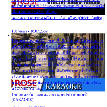
ขอรักคืน 24. 01:19:56 คนเรารักกันยาก 25. 01:23:06 หัวใจ
เถื่อน 26. 01:26:45 อยู่เพื่อลูก
เพลงเพราะเสนาะดวงใจ - ดาวใจ ไพจิตร (Official Audio)
158 views • 10.07.2569
ไม่เคยรักใครแน่หรือ อยากเชื่อถือก็ไม่กล้า ติ๋มใช่คนสวย
ตรึงใจ ติ๋มใช่งามซึ้งตรึงตรา พี่หรือจะมาหมายร่วมชีวี ก็
คนเขาลืออื้อฉาว ว่าสาวๆรุมตอมพี่ ติ๋มอยากรับรักเหมือน
กัน แต่หวั่นจะช้ำดวงฤดี กลัวแฟนของพี่ชี้หน้าด่าทอ ก็คน
ชื่อต๋อยต้อยตุ้มตุ๋ยต่าย พี่ยังลืมได้ง่ายๆเลยหนอ แค่ตัวเรา
สาวบ้านนา แสนจะซอมซ่อ ขืนรักขืนรอคงช้ำสักวัน ถ้า
จริงเหมือนคำพร่ำเฉลย พี่อย่าเฉยรีบมาหมั้น ถ้าพี่สู่ขอ
ตามธรรมเนียม ติ๋มจะเตรียมรับเกลียวสัมพันธ์ ผิดหวังไม่
หวั่นขอยอมได้เคียง
รักติ๋มแน่หรือ - หงษ์ทอง ดาวอุดร (ซาวด์ดนตรี)
(KARAOKE)