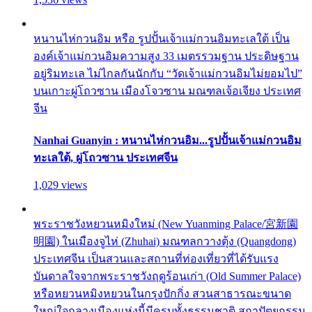
หนานไห่กวนอิม หรือ รูปปั้นเจ้าแม่กวนอิมทะเลใต้ เป็น
องค์เจ้าแม่กวนอิมความสูง 33 เมตรรวมฐาน ประดิษฐาน
อยู่ริมทะเล ไม่ไกลกันนักกับ “วัดเจ้าแม่กวนอิมไม่ยอมไป”
บนเกาะผู่โถวซาน เมืองโจวซาน มณฑลเจ้อเจียง ประเทศ
จีน
Nanhai Guanyin : หนานไห่กวนอิม...รูปปั้นเจ้าแม่กวนอิม
ทะเลใต้, ผู่โถวซาน ประเทศจีน
1,029 views
พระราชวังหยวนหมิงใหม่ (New Yuanming Palace/宮新園
明園) ในเมืองจูไห่ (Zhuhai) มณฑลกวางตุ้ง (Quangdong)
ประเทศจีน เป็นสวนและสถานที่ท่องเที่ยวที่ได้รับแรง
บันดาลใจจากพระราชวังฤดูร้อนเก่า (Old Summer Palace)
หรือหยวนหมิงหยวนในกรุงปักกิ่ง สวนสาธารณะขนาด
ใหญ่ใจกลางเมืองแห่งนี้มีครบทั้งธรรมชาติ สถาปัตยกรรม