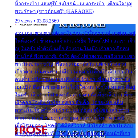
หิ้วกระเป๋า | แสงสุรีย์ รุ่งโรจน์ - แย่งกระเป๋า | เตือนใจ บุญ
พระรักษา (ซาวด์ดนตรี) (KARAOKE)
29 views • 03.08.2569
งานแต่ง เขาแซง แย่งเอาไปก่อน หัวใจอาวรณ์ มาซ่อน อยู่
ในห้องครัว ข้างนอกเจ้าสาว ส่งยิ้ม ให้คนไปทั่ว แต่เรา เฝ้า
อยู่ในครัว ทำตัวเป็นเด็ก ล้างจาน ในเมื่อ เจ้าสาว คือคน
บ้านใกล้ พึ่งพาอาศัย จำใจ ต้องไปช่วยงาน พอถึงเวลา เขา
พา กันเข้าพาขวัญ เพื่อนฝูง เฮฮาดังลั่น แต่เราล้างจาน
เดียวดาย เป็นคนพ่าย บ่มีความหมาย เคียงใจเจ้าบ่าว เป็น
คนพ่าย บ่มีความหมาย เคียงใจเจ้าบ่าว เพื่อนเจ้าสาว ยัง
เป็นบ่ได้ คือคนพ่าย ฮักคน ไม่มีใครสน เขาไม่เห็นคน ที่อยู่
ในครัว เจ้าสาว ก็มัวแต่งตัว สวยเด่น นั่งเคียงเจ้าบ่าว ที่เขา
เฝ้าคอย ใจเต้น หัวใจของเรา ลำเค็ญ ใครจะมองเห็น
ความใน ใจ เศร้า มันร้าวระบม ต้องมาขื่นขม เศร้าตรม
ท่ามความสุขี ช่วยงานเขาแต่ง แต่เรา แล้งมาหลายปี
เมื่อไรหนอจะ โชคดี ได้มีพิธีวิวาห์ หัวใจหล้า คอยไปคอย
มา คือหน้าที่เก่า หัวใจหล้า คอยไปคอยมา คือหน้าที่เก่า