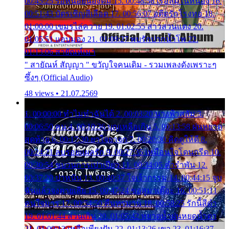
00:45:25 รอหน่อยน้องติ๋ม 15. 00:48:56 เรือล่มในหนอง 16.
00:51:43 บัตรเชิญสีเลือด 17. 00:56:07 อดีตรักโรงทอ 18.
01:00:00 เขมรไล่ควาย 19. 01:02:55 สาวสวนแตง 20.
01:05:51 แอบมอง 21. 01:09:27 พบรักปากน้ำโพ 22.
01:13:06 สายัณห์เมา
" สายัณห์ สัญญา " ขวัญใจคนเดิม - รวมเพลงดังเพราะๆ
ซึ้งๆ (Official Audio)
48 views • 21.07.2569
1. 00:00:00 ทำไมทำฉันได้ 2. 00:03:20 นางฟ้าสลัม 3.
00:06:50 คน 4. 00:10:36 บุญเหลือเกิน 5. 00:13:58 ฝนหยาด
สุดท้าย 6. 00:17:30 ยาใจยาจก 7. 00:20:30 คิดดูให้ดี 8.
00:24:21 ลบรอยแผลรัก 9. 00:27:35 เหมือนใจโดนกรีด 10.
00:30:54 ขบวนการเปาเปียว 11. 00:34:05 คำรำพัน 12.
00:37:20 ปาหนัน 13. 00:40:37 ใจเจ้ากรรม 14. 00:44:15 จูบ
ฉันแล้วจงตายเสีย 15. 00:47:24 ขอสูมาเต๊อะ 16. 00:51:11
คนใจมาร 17. 00:54:50 คืนทรมาน 18. 00:58:25 รักนี้สีดำ
19. 01:01:44 ส่วนเกิน 20. 01:05:42 หยาดน้ำฝนหยดน้ำตา
21. 01:09:13 เหลือเพียงฝัน 22. 01:13:26 เขา 23. 01:16:37