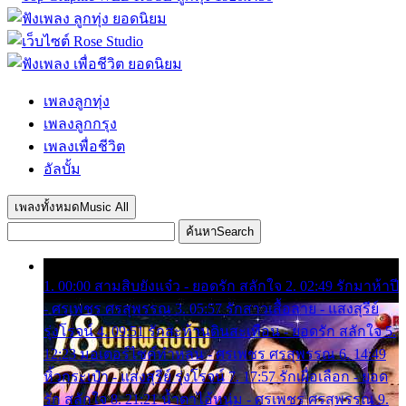
เพลงลูกทุ่ง
เพลงลูกกรุง
เพลงเพื่อชีวิต
อัลบั้ม
เพลงทั้งหมด
Music All
ค้นหา
Search
1. 00:00 สามสิบยังแจ๋ว - ยอดรัก สลักใจ 2. 02:49 รักมาห้าปี
- ศรเพชร ศรสุพรรณ 3. 05:57 รักสาวเสื้อลาย - แสงสุรีย์
รุ่งโรจน์ 4. 09:51 รักสะท้านดินสะเทือน - ยอดรัก สลักใจ 5.
12:23 มอเตอร์ไซค์ทำหล่น - ศรเพชร ศรสุพรรณ 6. 14:49
หิ้วกระเป๋า - แสงสุรีย์ รุ่งโรจน์ 7. 17:57 รักเผื่อเลือก - ยอด
รัก สลักใจ 8. 21:21 น้ำตาไอ้หนุ่ม - ศรเพชร ศรสุพรรณ 9.