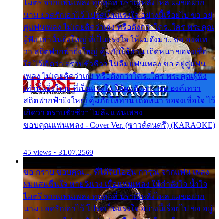
ไมตรี จากแฟนเพลง ทุกทุกที่ ปราณีหลั่งไหล ผมขอฝาก
นาม ยอดรักเอาไว้ โปรดเป็นแรงใจ อย่างนี้เรื่อยไป ขอ อยู่
คู่แฟนเพลง ไม่เคยคิดว่าเก่ง หรือดังกว่าใคร..ใคร พระคุณ
ผู้ฟัง เท่านั้นยิ่งใหญ่ ที่เป็นแรงใจ ให้ผมดังมา.. ขอ องค์เท
วา สถิตฟากฟ้ายิ่งใหญ่ คุ้มภัยให้ท่าน เถิดหนา ขอจงเชื่อ
ใจ ไว้เถิดว่า ตราบชั่วชีวา ไม่ลืมแฟนเพลง ขอ อยู่คู่แฟน
เพลง ไม่เคยคิดว่าเก่ง หรือดังกว่าใคร..ใคร พระคุณผู้ฟัง
เท่านั้นยิ่งใหญ่ ที่เป็นแรงใจ ให้ผมดังมา.. ขอ องค์เทวา
สถิตฟากฟ้ายิ่งใหญ่ คุ้มภัยให้ท่าน เถิดหนา ขอจงเชื่อใจ ไว้
เถิดว่า ตราบชั่วชีวา ไม่ลืมแฟนเพลง
ขอบคุณแฟนเพลง - Cover Ver. (ซาวด์ดนตรี) (KARAOKE)
45 views • 31.07.2569
ขอ กราบ ขอบคุณ.... ที่ได้รับไออุ่น การุณ จากแฟน เพลง
ผมแสนชื่นใจ หายวังเวง เมื่อแฟนเพลง ให้กำลังใจ น้ำใจ
ไมตรี จากแฟนเพลง ทุกทุกที่ ปราณีหลั่งไหล ผมขอฝาก
นาม ยอดรักเอาไว้ โปรดเป็นแรงใจ อย่างนี้เรื่อยไป ขอ อยู่