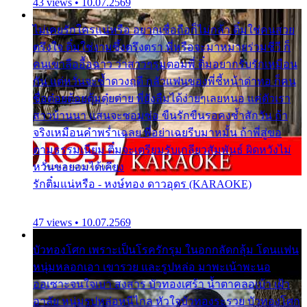
43 views • 10.07.2569
ไม่เคยรักใครแน่หรือ อยากเชื่อถือก็ไม่กล้า ติ๋มใช่คนสวย
ตรึงใจ ติ๋มใช่งามซึ้งตรึงตรา พี่หรือจะมาหมายร่วมชีวี ก็
คนเขาลืออื้อฉาว ว่าสาวๆรุมตอมพี่ ติ๋มอยากรับรักเหมือน
กัน แต่หวั่นจะช้ำดวงฤดี กลัวแฟนของพี่ชี้หน้าด่าทอ ก็คน
ชื่อต๋อยต้อยตุ้มตุ๋ยต่าย พี่ยังลืมได้ง่ายๆเลยหนอ แค่ตัวเรา
สาวบ้านนา แสนจะซอมซ่อ ขืนรักขืนรอคงช้ำสักวัน ถ้า
จริงเหมือนคำพร่ำเฉลย พี่อย่าเฉยรีบมาหมั้น ถ้าพี่สู่ขอ
ตามธรรมเนียม ติ๋มจะเตรียมรับเกลียวสัมพันธ์ ผิดหวังไม่
หวั่นขอยอมได้เคียง
รักติ๋มแน่หรือ - หงษ์ทอง ดาวอุดร (KARAOKE)
47 views • 10.07.2569
บัวทองโศก เพราะเป็นโรครักรุม ในอกกลัดกลุ้ม โดนแฟน
หนุ่มหลอกเอา เขารวย และรูปหล่อ มาพะเน้าพะนอ
ออเซาะจนใจเบา สงสาร บัวทองเศร้า น้ำตาคลอเบ้า เฝ้า
อาลัย หนุ่มรูปหล่อหนีไกล หัวใจบัวทองระรวย บัวทองโศก