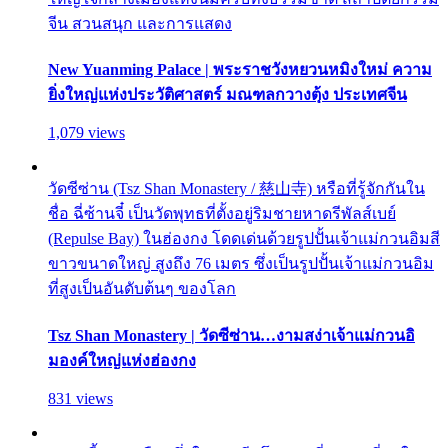
จีน สวนสนุก และการแสดง
New Yuanming Palace | พระราชวังหยวนหมิงใหม่ ความ
ยิ่งใหญ่แห่งประวัติศาสตร์ มณฑลกวางตุ้ง ประเทศจีน
1,079 views
วัดซีซ่าน (Tsz Shan Monastery / 慈山寺) หรือที่รู้จักกันใน
ชื่อ ฉี่ซ้านจี๋ เป็นวัดพุทธที่ตั้งอยู่ริมชายหาดรีพัลส์เบย์
(Repulse Bay) ในฮ่องกง โดดเด่นด้วยรูปปั้นเจ้าแม่กวนอิมสี
ขาวขนาดใหญ่ สูงถึง 76 เมตร ซึ่งเป็นรูปปั้นเจ้าแม่กวนอิม
ที่สูงเป็นอันดับต้นๆ ของโลก
Tsz Shan Monastery | วัดซีซ่าน…งามสง่าเจ้าแม่กวนอิ
มองค์ใหญ่แห่งฮ่องกง
831 views