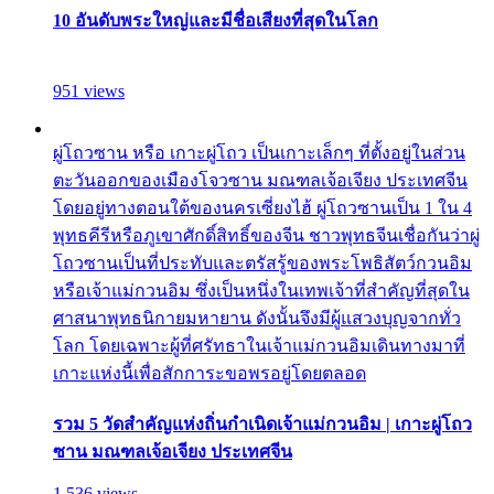
10 อันดับพระใหญ่และมีชื่อเสียงที่สุดในโลก
951 views
ผู่โถวซาน หรือ เกาะผู่โถว เป็นเกาะเล็กๆ ที่ตั้งอยู่ในส่วน
ตะวันออกของเมืองโจวซาน มณฑลเจ้อเจียง ประเทศจีน
โดยอยู่ทางตอนใต้ของนครเซี่ยงไฮ้ ผู่โถวซานเป็น 1 ใน 4
พุทธคีรีหรือภูเขาศักดิ์สิทธิ์ของจีน ชาวพุทธจีนเชื่อกันว่าผู่
โถวซานเป็นที่ประทับและตรัสรู้ของพระโพธิสัตว์กวนอิม
หรือเจ้าแม่กวนอิม ซึ่งเป็นหนึ่งในเทพเจ้าที่สำคัญที่สุดใน
ศาสนาพุทธนิกายมหายาน ดังนั้นจึงมีผู้แสวงบุญจากทั่ว
โลก โดยเฉพาะผู้ที่ศรัทธาในเจ้าแม่กวนอิมเดินทางมาที่
เกาะแห่งนี้เพื่อสักการะขอพรอยู่โดยตลอด
รวม 5 วัดสำคัญแห่งถิ่นกำเนิดเจ้าแม่กวนอิม | เกาะผู่โถว
ซาน มณฑลเจ้อเจียง ประเทศจีน
1,536 views