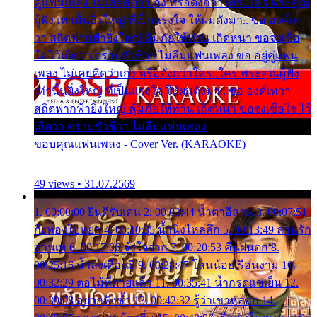
คู่แฟนเพลง ไม่เคยคิดว่าเก่ง หรือดังกว่าใคร..ใคร พระคุณ
ผู้ฟัง เท่านั้นยิ่งใหญ่ ที่เป็นแรงใจ ให้ผมดังมา.. ขอ องค์เท
วา สถิตฟากฟ้ายิ่งใหญ่ คุ้มภัยให้ท่าน เถิดหนา ขอจงเชื่อ
ใจ ไว้เถิดว่า ตราบชั่วชีวา ไม่ลืมแฟนเพลง ขอ อยู่คู่แฟน
เพลง ไม่เคยคิดว่าเก่ง หรือดังกว่าใคร..ใคร พระคุณผู้ฟัง
เท่านั้นยิ่งใหญ่ ที่เป็นแรงใจ ให้ผมดังมา.. ขอ องค์เทวา
สถิตฟากฟ้ายิ่งใหญ่ คุ้มภัยให้ท่าน เถิดหนา ขอจงเชื่อใจ ไว้
เถิดว่า ตราบชั่วชีวา ไม่ลืมแฟนเพลง
ขอบคุณแฟนเพลง - Cover Ver. (KARAOKE)
49 views • 31.07.2569
1. 00:00:00 ยินดีรับเดน 2. 00:03:44 น้ำตาอีสาน 3. 00:07:51
กิ่งทองใบหยก 4. 00:10:35 น้ำนิ่งไหลลึก 5. 00:13:49 ลานรัก
ลานเท 6. 00:17:06 จำใจจาก 7. 00:20:53 คืนฝนตก 8.
00:25:16 น้ำลงเดือนยี่ 9. 00:28:47 โสนน้อยเรือนงาม 10.
00:32:29 ตอไม้ที่ตายแล้ว 11. 00:35:41 น้ำกรดแช่เย็น 12.
00:39:08 อยากฟังซ้ำ 13. 00:42:32 รู้ว่าเขาหลอก 14.