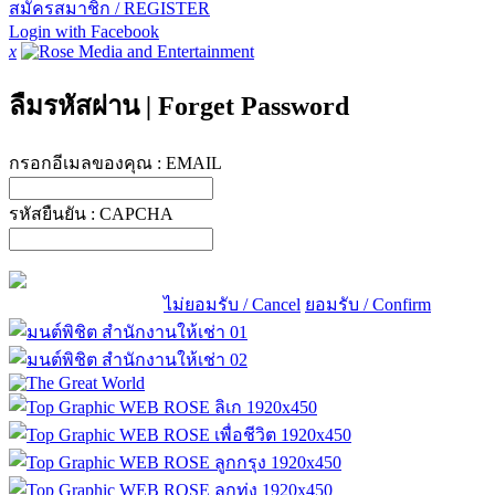
สมัครสมาชิก / REGISTER
Login with Facebook
x
ลืมรหัสผ่าน
|
Forget Password
กรอกอีเมลของคุณ :
EMAIL
รหัสยืนยัน :
CAPCHA
ไม่ยอมรับ / Cancel
ยอมรับ / Confirm