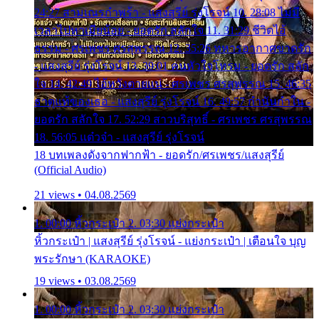
24:27 สามเณรกำพร้า - แสงสุรีย์ รุ่งโรจน์ 10. 28:08 ไม่มี
เวลาไปหาเมียน้อย - ยอดรัก สลักใจ 11. 31:29 ชีวิตไอ้
ธรรม - ศรเพชร ศรสุพรรณ 12. 35:26 ทหารอากาศขาดรัก
- แสงสุรีย์ รุ่งโรจน์ 13. 39:01 คนหัวใจโทรม - ยอดรัก สลัก
ใจ 14. 42:49 ไอ้หวังตายแน่ - ศรเพชร ศรสุพรรณ 15. 46:35
ธาตุแท้ของเธอ - แสงสุรีย์ รุ่งโรจน์ 16. 49:57 กำนันกำใน -
ยอดรัก สลักใจ 17. 52:29 สาวบริสุทธิ์ - ศรเพชร ศรสุพรรณ
18. 56:05 แต๋วจ๋า - แสงสุรีย์ รุ่งโรจน์
18 บทเพลงดังจากฟากฟ้า - ยอดรัก/ศรเพชร/แสงสุรีย์
(Official Audio)
21 views • 04.08.2569
1. 00:00 หิ้วกระเป๋า 2. 03:30 แย่งกระเป๋า
หิ้วกระเป๋า | แสงสุรีย์ รุ่งโรจน์ - แย่งกระเป๋า | เตือนใจ บุญ
พระรักษา (KARAOKE)
19 views • 03.08.2569
1. 00:00 หิ้วกระเป๋า 2. 03:30 แย่งกระเป๋า