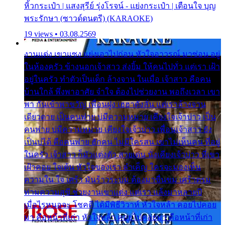
หิ้วกระเป๋า | แสงสุรีย์ รุ่งโรจน์ - แย่งกระเป๋า | เตือนใจ บุญ
พระรักษา (ซาวด์ดนตรี) (KARAOKE)
19 views • 03.08.2569
งานแต่ง เขาแซง แย่งเอาไปก่อน หัวใจอาวรณ์ มาซ่อน อยู่
ในห้องครัว ข้างนอกเจ้าสาว ส่งยิ้ม ให้คนไปทั่ว แต่เรา เฝ้า
อยู่ในครัว ทำตัวเป็นเด็ก ล้างจาน ในเมื่อ เจ้าสาว คือคน
บ้านใกล้ พึ่งพาอาศัย จำใจ ต้องไปช่วยงาน พอถึงเวลา เขา
พา กันเข้าพาขวัญ เพื่อนฝูง เฮฮาดังลั่น แต่เราล้างจาน
เดียวดาย เป็นคนพ่าย บ่มีความหมาย เคียงใจเจ้าบ่าว เป็น
คนพ่าย บ่มีความหมาย เคียงใจเจ้าบ่าว เพื่อนเจ้าสาว ยัง
เป็นบ่ได้ คือคนพ่าย ฮักคน ไม่มีใครสน เขาไม่เห็นคน ที่อยู่
ในครัว เจ้าสาว ก็มัวแต่งตัว สวยเด่น นั่งเคียงเจ้าบ่าว ที่เขา
เฝ้าคอย ใจเต้น หัวใจของเรา ลำเค็ญ ใครจะมองเห็น
ความใน ใจ เศร้า มันร้าวระบม ต้องมาขื่นขม เศร้าตรม
ท่ามความสุขี ช่วยงานเขาแต่ง แต่เรา แล้งมาหลายปี
เมื่อไรหนอจะ โชคดี ได้มีพิธีวิวาห์ หัวใจหล้า คอยไปคอย
มา คือหน้าที่เก่า หัวใจหล้า คอยไปคอยมา คือหน้าที่เก่า