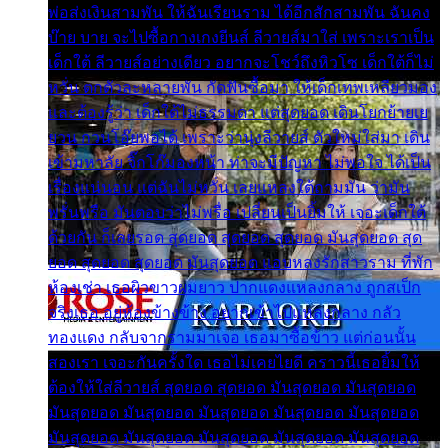
พ่อส่งเงินสามพัน ให้ฉันเรียนราม ได้อีกสักสามพัน ฉันคง
บ๊าย บาย จะไปซื้อกางเกงยีนส์ ลีวายส์มาใส่ เพราะเราเป็น
เด็กใต้ ลีวายส์อย่างเดียว อยากจะโชว์ถึงหิวโซ เด็กใต้ก็ไม่
หวั่น ตกตัวละหลายพัน กัดฟันซื้อมา ให้เด็กเทพเหลียวมอง
และต้องรู้ว่า เด็กใต้ไม่ธรรมดา แต่สุดยอด เดินโยกย้ายเย
ยวน กวนโอ๊ยพอได้ เพราะว่านุ่งลีวายส์ ตัวใหม่ใส่มา เดิน
เข้ามหาลัย จิ๊กโก๊มองหน้า ท่าจะมีปัญหา ไม่พอใจ ได้เป็น
เรื่องแน่นอน แต่ฉันไม่หวั่น เลยแหลงใต้ถามมัน ว่ามัน
พรั่นพรือ มันตอบว่าไม่พรื่อ เปลี่ยนเป็นยิ้มให้ เจอะเด็กใต้
ด้วยกัน ก็เลยรอด สุดยอด สุดยอด สุดยอด มันสุดยอด สุด
ยอด สุดยอด สุดยอด มันสุดยอด แอบหลงรักสาวราม ที่พัก
ห้องเช่า เธอผิวขาวผมยาว ปากแดงแหลงกลาง ถูกสเป็ก
จริงเธอ อยู่ห้องข้างข้าง อยากเข้าไปแหลงกลาง กลัว
ทองแดง กลับจากรามมาเจอ เธอมาซื้อข้าว แต่ก่อนนั้น
สองเรา เจอะกันครั้งใด เธอไม่เคยไยดี คราวนี้เธอยิ้มให้
ต้องให้ใส่ลีวายส์ สุดยอด สุดยอด มันสุดยอด มันสุดยอด
มันสุดยอด มันสุดยอด มันสุดยอด มันสุดยอด มันสุดยอด
มันสุดยอด มันสุดยอด มันสุดยอด มันสุดยอด มันสุดยอด