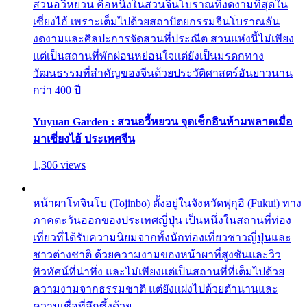
สวนอวี้หยวน คือหนึ่งในสวนจีนโบราณที่งดงามที่สุดใน
เซี่ยงไฮ้ เพราะเต็มไปด้วยสถาปัตยกรรมจีนโบราณอัน
งดงามและศิลปะการจัดสวนที่ประณีต สวนแห่งนี้ไม่เพียง
แต่เป็นสถานที่พักผ่อนหย่อนใจแต่ยังเป็นมรดกทาง
วัฒนธรรมที่สำคัญของจีนด้วยประวัติศาสตร์อันยาวนาน
กว่า 400 ปี
Yuyuan Garden : สวนอวี้หยวน จุดเช็กอินห้ามพลาดเมื่อ
มาเซี่ยงไฮ้ ประเทศจีน
1,306 views
หน้าผาโทจินโบ (Tojinbo) ตั้งอยู่ในจังหวัดฟุกุอิ (Fukui) ทาง
ภาคตะวันออกของประเทศญี่ปุ่น เป็นหนึ่งในสถานที่ท่อง
เที่ยวที่ได้รับความนิยมจากทั้งนักท่องเที่ยวชาวญี่ปุ่นและ
ชาวต่างชาติ ด้วยความงามของหน้าผาที่สูงชันและวิว
ทิวทัศน์ที่น่าทึ่ง และไม่เพียงแต่เป็นสถานที่ที่เต็มไปด้วย
ความงามจากธรรมชาติ แต่ยังแฝงไปด้วยตำนานและ
ความเชื่อที่ลึกซึ้งด้วย