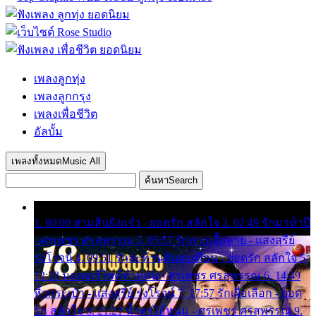
เพลงลูกทุ่ง
เพลงลูกกรุง
เพลงเพื่อชีวิต
อัลบั้ม
เพลงทั้งหมด
Music All
ค้นหา
Search
1. 00:00 สามสิบยังแจ๋ว - ยอดรัก สลักใจ 2. 02:49 รักมาห้าปี
- ศรเพชร ศรสุพรรณ 3. 05:57 รักสาวเสื้อลาย - แสงสุรีย์
รุ่งโรจน์ 4. 09:51 รักสะท้านดินสะเทือน - ยอดรัก สลักใจ 5.
12:23 มอเตอร์ไซค์ทำหล่น - ศรเพชร ศรสุพรรณ 6. 14:49
หิ้วกระเป๋า - แสงสุรีย์ รุ่งโรจน์ 7. 17:57 รักเผื่อเลือก - ยอด
รัก สลักใจ 8. 21:21 น้ำตาไอ้หนุ่ม - ศรเพชร ศรสุพรรณ 9.