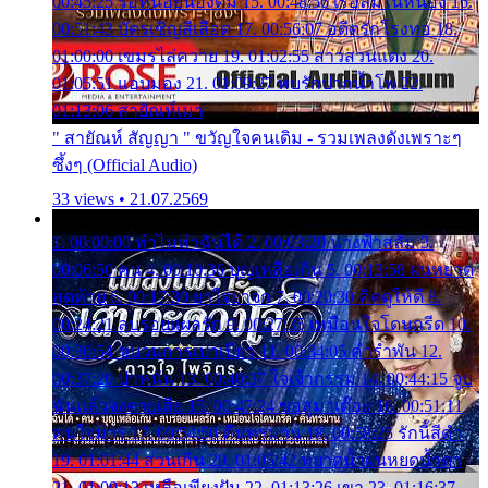
00:45:25 รอหน่อยน้องติ๋ม 15. 00:48:56 เรือล่มในหนอง 16.
00:51:43 บัตรเชิญสีเลือด 17. 00:56:07 อดีตรักโรงทอ 18.
01:00:00 เขมรไล่ควาย 19. 01:02:55 สาวสวนแตง 20.
01:05:51 แอบมอง 21. 01:09:27 พบรักปากน้ำโพ 22.
01:13:06 สายัณห์เมา
" สายัณห์ สัญญา " ขวัญใจคนเดิม - รวมเพลงดังเพราะๆ
ซึ้งๆ (Official Audio)
33 views • 21.07.2569
1. 00:00:00 ทำไมทำฉันได้ 2. 00:03:20 นางฟ้าสลัม 3.
00:06:50 คน 4. 00:10:36 บุญเหลือเกิน 5. 00:13:58 ฝนหยาด
สุดท้าย 6. 00:17:30 ยาใจยาจก 7. 00:20:30 คิดดูให้ดี 8.
00:24:21 ลบรอยแผลรัก 9. 00:27:35 เหมือนใจโดนกรีด 10.
00:30:54 ขบวนการเปาเปียว 11. 00:34:05 คำรำพัน 12.
00:37:20 ปาหนัน 13. 00:40:37 ใจเจ้ากรรม 14. 00:44:15 จูบ
ฉันแล้วจงตายเสีย 15. 00:47:24 ขอสูมาเต๊อะ 16. 00:51:11
คนใจมาร 17. 00:54:50 คืนทรมาน 18. 00:58:25 รักนี้สีดำ
19. 01:01:44 ส่วนเกิน 20. 01:05:42 หยาดน้ำฝนหยดน้ำตา
21. 01:09:13 เหลือเพียงฝัน 22. 01:13:26 เขา 23. 01:16:37