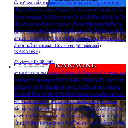
คือหยังเขา มีงานแต่งแล้ว ไปล้างแต่จาน ดั่งถูกประหาร
เมื่อเขาชื่นบาน แต่เราขื่นขม โอ้ รัก ลอยลม ไม่สม ดัง ใจ
ล้างจานคอยคู่ ไม่รู้ อีกนานเท่าใด จะได้ เลื่อนขั้นบันได ได้
เป็น ตำแหน่งเจ้าสาว มันเหงา เห็นเขามีคู่ ซมดู มีคู่ก็ม่วน
เข้าพาขวัญ เสียงโห่ตึงตึง มันซึ้ง อยู่แก่ใจ มื้อใด๋หนอ สิเป็น
งานเฮา มัวซอยเขา ใจเฮาซิด้าน มันทรมาน จับจาน เอย…
ล้างจานในงานแต่ง - Cover Ver. (ซาวด์ดนตรี)
(KARAOKE)
27 views • 03.08.2569
งานแต่ง เขาแซง แย่งเอาไปก่อน หัวใจอาวรณ์ มาซ่อน อยู่
ในห้องครัว ข้างนอกเจ้าสาว ส่งยิ้ม ให้คนไปทั่ว แต่เรา เฝ้า
อยู่ในครัว ทำตัวเป็นเด็ก ล้างจาน ในเมื่อ เจ้าสาว คือคน
บ้านใกล้ พึ่งพาอาศัย จำใจ ต้องไปช่วยงาน พอถึงเวลา เขา
พา กันเข้าพาขวัญ เพื่อนฝูง เฮฮาดังลั่น แต่เราล้างจาน
เดียวดาย เป็นคนพ่าย บ่มีความหมาย เคียงใจเจ้าบ่าว เป็น
คนพ่าย บ่มีความหมาย เคียงใจเจ้าบ่าว เพื่อนเจ้าสาว ยัง
เป็นบ่ได้ คือคนพ่าย ฮักคน ไม่มีใครสน เขาไม่เห็นคน ที่อยู่