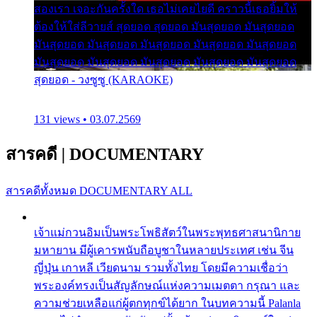
สองเรา เจอะกันครั้งใด เธอไม่เคยไยดี คราวนี้เธอยิ้มให้
ต้องให้ใส่ลีวายส์ สุดยอด สุดยอด มันสุดยอด มันสุดยอด
มันสุดยอด มันสุดยอด มันสุดยอด มันสุดยอด มันสุดยอด
มันสุดยอด มันสุดยอด มันสุดยอด มันสุดยอด มันสุดยอด
สุดยอด - วงซูซู (KARAOKE)
131 views • 03.07.2569
สารคดี
|
DOCUMENTARY
สารคดีทั้งหมด
DOCUMENTARY ALL
เจ้าแม่กวนอิมเป็นพระโพธิสัตว์ในพระพุทธศาสนานิกาย
มหายาน มีผู้เคารพนับถือบูชาในหลายประเทศ เช่น จีน
ญี่ปุ่น เกาหลี เวียดนาม รวมทั้งไทย โดยมีความเชื่อว่า
พระองค์ทรงเป็นสัญลักษณ์แห่งความเมตตา กรุณา และ
ความช่วยเหลือแก่ผู้ตกทุกข์ได้ยาก ในบทความนี้ Palanla