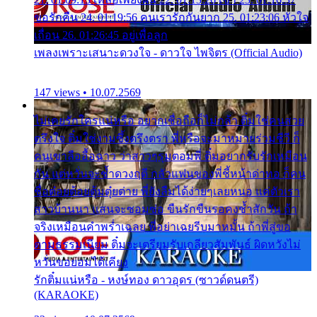
ขอรักคืน 24. 01:19:56 คนเรารักกันยาก 25. 01:23:06 หัวใจ
เถื่อน 26. 01:26:45 อยู่เพื่อลูก
เพลงเพราะเสนาะดวงใจ - ดาวใจ ไพจิตร (Official Audio)
147 views • 10.07.2569
ไม่เคยรักใครแน่หรือ อยากเชื่อถือก็ไม่กล้า ติ๋มใช่คนสวย
ตรึงใจ ติ๋มใช่งามซึ้งตรึงตรา พี่หรือจะมาหมายร่วมชีวี ก็
คนเขาลืออื้อฉาว ว่าสาวๆรุมตอมพี่ ติ๋มอยากรับรักเหมือน
กัน แต่หวั่นจะช้ำดวงฤดี กลัวแฟนของพี่ชี้หน้าด่าทอ ก็คน
ชื่อต๋อยต้อยตุ้มตุ๋ยต่าย พี่ยังลืมได้ง่ายๆเลยหนอ แค่ตัวเรา
สาวบ้านนา แสนจะซอมซ่อ ขืนรักขืนรอคงช้ำสักวัน ถ้า
จริงเหมือนคำพร่ำเฉลย พี่อย่าเฉยรีบมาหมั้น ถ้าพี่สู่ขอ
ตามธรรมเนียม ติ๋มจะเตรียมรับเกลียวสัมพันธ์ ผิดหวังไม่
หวั่นขอยอมได้เคียง
รักติ๋มแน่หรือ - หงษ์ทอง ดาวอุดร (ซาวด์ดนตรี)
(KARAOKE)