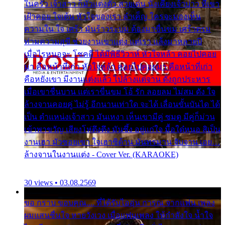
ในครัว เจ้าสาว ก็มัวแต่งตัว สวยเด่น นั่งเคียงเจ้าบ่าว ที่เขา
เฝ้าคอย ใจเต้น หัวใจของเรา ลำเค็ญ ใครจะมองเห็น
ความใน ใจ เศร้า มันร้าวระบม ต้องมาขื่นขม เศร้าตรม
ท่ามความสุขี ช่วยงานเขาแต่ง แต่เรา แล้งมาหลายปี
เมื่อไรหนอจะ โชคดี ได้มีพิธีวิวาห์ หัวใจหล้า คอยไปคอย
มา คือหน้าที่เก่า หัวใจหล้า คอยไปคอยมา คือหน้าที่เก่า
คือหยังเขา มีงานแต่งแล้ว ไปล้างแต่จาน ดั่งถูกประหาร
เมื่อเขาชื่นบาน แต่เราขื่นขม โอ้ รัก ลอยลม ไม่สม ดัง ใจ
ล้างจานคอยคู่ ไม่รู้ อีกนานเท่าใด จะได้ เลื่อนขั้นบันได ได้
เป็น ตำแหน่งเจ้าสาว มันเหงา เห็นเขามีคู่ ซมดู มีคู่ก็ม่วน
เข้าพาขวัญ เสียงโห่ตึงตึง มันซึ้ง อยู่แก่ใจ มื้อใด๋หนอ สิเป็น
งานเฮา มัวซอยเขา ใจเฮาซิด้าน มันทรมาน จับจาน เอย…
ล้างจานในงานแต่ง - Cover Ver. (KARAOKE)
30 views • 03.08.2569
ขอ กราบ ขอบคุณ.... ที่ได้รับไออุ่น การุณ จากแฟน เพลง
ผมแสนชื่นใจ หายวังเวง เมื่อแฟนเพลง ให้กำลังใจ น้ำใจ