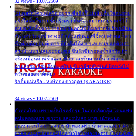
32 views • 10.07.2569
ไม่เคยรักใครแน่หรือ อยากเชื่อถือก็ไม่กล้า ติ๋มใช่คนสวย
ตรึงใจ ติ๋มใช่งามซึ้งตรึงตรา พี่หรือจะมาหมายร่วมชีวี ก็
คนเขาลืออื้อฉาว ว่าสาวๆรุมตอมพี่ ติ๋มอยากรับรักเหมือน
กัน แต่หวั่นจะช้ำดวงฤดี กลัวแฟนของพี่ชี้หน้าด่าทอ ก็คน
ชื่อต๋อยต้อยตุ้มตุ๋ยต่าย พี่ยังลืมได้ง่ายๆเลยหนอ แค่ตัวเรา
สาวบ้านนา แสนจะซอมซ่อ ขืนรักขืนรอคงช้ำสักวัน ถ้า
จริงเหมือนคำพร่ำเฉลย พี่อย่าเฉยรีบมาหมั้น ถ้าพี่สู่ขอ
ตามธรรมเนียม ติ๋มจะเตรียมรับเกลียวสัมพันธ์ ผิดหวังไม่
หวั่นขอยอมได้เคียง
รักติ๋มแน่หรือ - หงษ์ทอง ดาวอุดร (KARAOKE)
34 views • 10.07.2569
บัวทองโศก เพราะเป็นโรครักรุม ในอกกลัดกลุ้ม โดนแฟน
หนุ่มหลอกเอา เขารวย และรูปหล่อ มาพะเน้าพะนอ
ออเซาะจนใจเบา สงสาร บัวทองเศร้า น้ำตาคลอเบ้า เฝ้า
อาลัย หนุ่มรูปหล่อหนีไกล หัวใจบัวทองระรวย บัวทองโศก