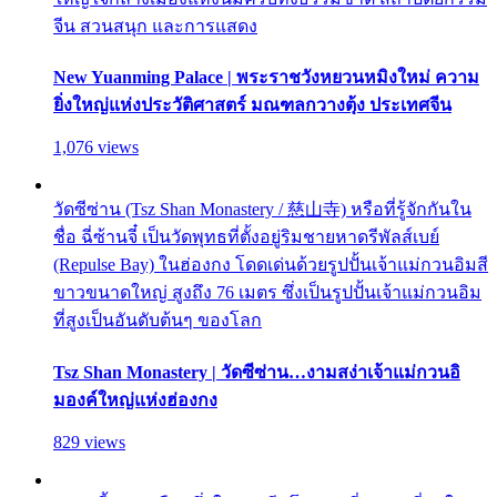
จีน สวนสนุก และการแสดง
New Yuanming Palace | พระราชวังหยวนหมิงใหม่ ความ
ยิ่งใหญ่แห่งประวัติศาสตร์ มณฑลกวางตุ้ง ประเทศจีน
1,076 views
วัดซีซ่าน (Tsz Shan Monastery / 慈山寺) หรือที่รู้จักกันใน
ชื่อ ฉี่ซ้านจี๋ เป็นวัดพุทธที่ตั้งอยู่ริมชายหาดรีพัลส์เบย์
(Repulse Bay) ในฮ่องกง โดดเด่นด้วยรูปปั้นเจ้าแม่กวนอิมสี
ขาวขนาดใหญ่ สูงถึง 76 เมตร ซึ่งเป็นรูปปั้นเจ้าแม่กวนอิม
ที่สูงเป็นอันดับต้นๆ ของโลก
Tsz Shan Monastery | วัดซีซ่าน…งามสง่าเจ้าแม่กวนอิ
มองค์ใหญ่แห่งฮ่องกง
829 views