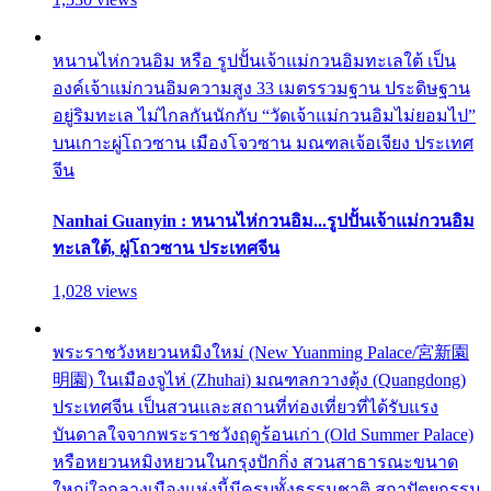
หนานไห่กวนอิม หรือ รูปปั้นเจ้าแม่กวนอิมทะเลใต้ เป็น
องค์เจ้าแม่กวนอิมความสูง 33 เมตรรวมฐาน ประดิษฐาน
อยู่ริมทะเล ไม่ไกลกันนักกับ “วัดเจ้าแม่กวนอิมไม่ยอมไป”
บนเกาะผู่โถวซาน เมืองโจวซาน มณฑลเจ้อเจียง ประเทศ
จีน
Nanhai Guanyin : หนานไห่กวนอิม...รูปปั้นเจ้าแม่กวนอิม
ทะเลใต้, ผู่โถวซาน ประเทศจีน
1,028 views
พระราชวังหยวนหมิงใหม่ (New Yuanming Palace/宮新園
明園) ในเมืองจูไห่ (Zhuhai) มณฑลกวางตุ้ง (Quangdong)
ประเทศจีน เป็นสวนและสถานที่ท่องเที่ยวที่ได้รับแรง
บันดาลใจจากพระราชวังฤดูร้อนเก่า (Old Summer Palace)
หรือหยวนหมิงหยวนในกรุงปักกิ่ง สวนสาธารณะขนาด
ใหญ่ใจกลางเมืองแห่งนี้มีครบทั้งธรรมชาติ สถาปัตยกรรม