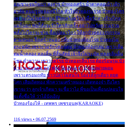
ออเซาะจนใจเบา สงสาร บัวทองเศร้า น้ำตาคลอเบ้า เฝ้า
อาลัย หนุ่มรูปหล่อหนีไกล หัวใจบัวทองระรวย บัวทองโศก
เพราะเป็นโรครักจาง ชีวิตเคว้งคว้าง เมื่อรักห่างร้างไกล
แม่ก็บอก พ่อก็สั่งจะรักใครสักครั้ง อย่าไปหวังความรวย
พลั้งไปใครจะช่วย ซื้อเปลมาไกว ให้ลูกบัวทอง เวรกรรม
ตามสนอง จึงเศร้าหมอง กลีบบัวทองต้องโรย บัวทองไม่
ตระหนัก เพราะไม่รักโคลนตม บัวทองท้องกลม เพราะลืม
ตมน้ำคลอง หลงลิ้น ที่สิ้นสัตย์ เจ้าจึงไม่ระมัด หลงกลิ่นลิ้น
โชย คำหวาน เขาวาดโรย บัวทองกลีบโรย ต้องร้อนรุม บัว
มาบานก่อนตูม ดุจไฟสุมร้อนรุมอุรา บัวทองผ่ายผอม
เพราะตรอมฤทัย ข้าวปลาไม่สนใจ ร้องไห้ลูกเดียว หยุด
โศก เสียเถิดทอง พักความเศร้าหมอง เถิดทองจ๋า ถึงใคร
เขาจะว่า ลูกเจ้าเกิดมา จะชื่อว่าไง พี่ขอเป็นเพื่อนปลอบใจ
จะตั้งชื่อให้ ว่าไอ้บังเอิญ
บัวทองร้องไห้ - เทพพร เพชรอุบล(KARAOKE)
116 views • 06.07.2569