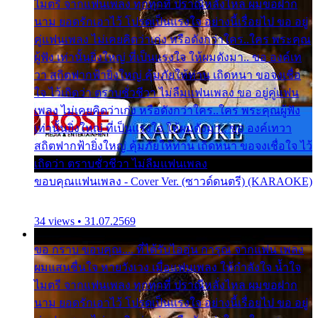
ไมตรี จากแฟนเพลง ทุกทุกที่ ปราณีหลั่งไหล ผมขอฝาก
นาม ยอดรักเอาไว้ โปรดเป็นแรงใจ อย่างนี้เรื่อยไป ขอ อยู่
คู่แฟนเพลง ไม่เคยคิดว่าเก่ง หรือดังกว่าใคร..ใคร พระคุณ
ผู้ฟัง เท่านั้นยิ่งใหญ่ ที่เป็นแรงใจ ให้ผมดังมา.. ขอ องค์เท
วา สถิตฟากฟ้ายิ่งใหญ่ คุ้มภัยให้ท่าน เถิดหนา ขอจงเชื่อ
ใจ ไว้เถิดว่า ตราบชั่วชีวา ไม่ลืมแฟนเพลง ขอ อยู่คู่แฟน
เพลง ไม่เคยคิดว่าเก่ง หรือดังกว่าใคร..ใคร พระคุณผู้ฟัง
เท่านั้นยิ่งใหญ่ ที่เป็นแรงใจ ให้ผมดังมา.. ขอ องค์เทวา
สถิตฟากฟ้ายิ่งใหญ่ คุ้มภัยให้ท่าน เถิดหนา ขอจงเชื่อใจ ไว้
เถิดว่า ตราบชั่วชีวา ไม่ลืมแฟนเพลง
ขอบคุณแฟนเพลง - Cover Ver. (ซาวด์ดนตรี) (KARAOKE)
34 views • 31.07.2569
ขอ กราบ ขอบคุณ.... ที่ได้รับไออุ่น การุณ จากแฟน เพลง
ผมแสนชื่นใจ หายวังเวง เมื่อแฟนเพลง ให้กำลังใจ น้ำใจ
ไมตรี จากแฟนเพลง ทุกทุกที่ ปราณีหลั่งไหล ผมขอฝาก
นาม ยอดรักเอาไว้ โปรดเป็นแรงใจ อย่างนี้เรื่อยไป ขอ อยู่