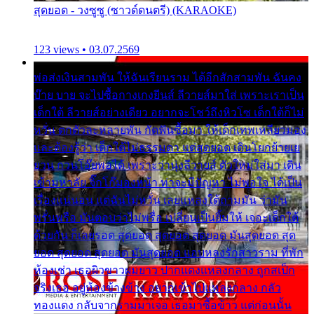
สุดยอด - วงซูซู (ซาวด์ดนตรี) (KARAOKE)
123 views • 03.07.2569
พ่อส่งเงินสามพัน ให้ฉันเรียนราม ได้อีกสักสามพัน ฉันคง
บ๊าย บาย จะไปซื้อกางเกงยีนส์ ลีวายส์มาใส่ เพราะเราเป็น
เด็กใต้ ลีวายส์อย่างเดียว อยากจะโชว์ถึงหิวโซ เด็กใต้ก็ไม่
หวั่น ตกตัวละหลายพัน กัดฟันซื้อมา ให้เด็กเทพเหลียวมอง
และต้องรู้ว่า เด็กใต้ไม่ธรรมดา แต่สุดยอด เดินโยกย้ายเย
ยวน กวนโอ๊ยพอได้ เพราะว่านุ่งลีวายส์ ตัวใหม่ใส่มา เดิน
เข้ามหาลัย จิ๊กโก๊มองหน้า ท่าจะมีปัญหา ไม่พอใจ ได้เป็น
เรื่องแน่นอน แต่ฉันไม่หวั่น เลยแหลงใต้ถามมัน ว่ามัน
พรั่นพรือ มันตอบว่าไม่พรื่อ เปลี่ยนเป็นยิ้มให้ เจอะเด็กใต้
ด้วยกัน ก็เลยรอด สุดยอด สุดยอด สุดยอด มันสุดยอด สุด
ยอด สุดยอด สุดยอด มันสุดยอด แอบหลงรักสาวราม ที่พัก
ห้องเช่า เธอผิวขาวผมยาว ปากแดงแหลงกลาง ถูกสเป็ก
จริงเธอ อยู่ห้องข้างข้าง อยากเข้าไปแหลงกลาง กลัว
ทองแดง กลับจากรามมาเจอ เธอมาซื้อข้าว แต่ก่อนนั้น