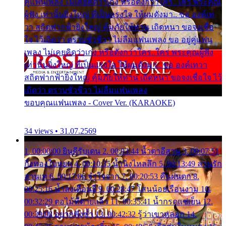
คู่แฟนเพลง ไม่เคยคิดว่าเก่ง หรือดังกว่าใคร..ใคร พระคุณ
ผู้ฟัง เท่านั้นยิ่งใหญ่ ที่เป็นแรงใจ ให้ผมดังมา.. ขอ องค์เท
วา สถิตฟากฟ้ายิ่งใหญ่ คุ้มภัยให้ท่าน เถิดหนา ขอจงเชื่อ
ใจ ไว้เถิดว่า ตราบชั่วชีวา ไม่ลืมแฟนเพลง ขอ อยู่คู่แฟน
เพลง ไม่เคยคิดว่าเก่ง หรือดังกว่าใคร..ใคร พระคุณผู้ฟัง
เท่านั้นยิ่งใหญ่ ที่เป็นแรงใจ ให้ผมดังมา.. ขอ องค์เทวา
สถิตฟากฟ้ายิ่งใหญ่ คุ้มภัยให้ท่าน เถิดหนา ขอจงเชื่อใจ ไว้
เถิดว่า ตราบชั่วชีวา ไม่ลืมแฟนเพลง
ขอบคุณแฟนเพลง - Cover Ver. (KARAOKE)
34 views • 31.07.2569
1. 00:00:00 ยินดีรับเดน 2. 00:03:44 น้ำตาอีสาน 3. 00:07:51
กิ่งทองใบหยก 4. 00:10:35 น้ำนิ่งไหลลึก 5. 00:13:49 ลานรัก
ลานเท 6. 00:17:06 จำใจจาก 7. 00:20:53 คืนฝนตก 8.
00:25:16 น้ำลงเดือนยี่ 9. 00:28:47 โสนน้อยเรือนงาม 10.
00:32:29 ตอไม้ที่ตายแล้ว 11. 00:35:41 น้ำกรดแช่เย็น 12.
00:39:08 อยากฟังซ้ำ 13. 00:42:32 รู้ว่าเขาหลอก 14.