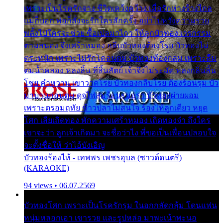
เพราะเป็นโรครักจาง ชีวิตเคว้งคว้าง เมื่อรักห่างร้างไกล
แม่ก็บอก พ่อก็สั่งจะรักใครสักครั้ง อย่าไปหวังความรวย
พลั้งไปใครจะช่วย ซื้อเปลมาไกว ให้ลูกบัวทอง เวรกรรม
ตามสนอง จึงเศร้าหมอง กลีบบัวทองต้องโรย บัวทองไม่
ตระหนัก เพราะไม่รักโคลนตม บัวทองท้องกลม เพราะลืม
ตมน้ำคลอง หลงลิ้น ที่สิ้นสัตย์ เจ้าจึงไม่ระมัด หลงกลิ่นลิ้น
โชย คำหวาน เขาวาดโรย บัวทองกลีบโรย ต้องร้อนรุม บัว
มาบานก่อนตูม ดุจไฟสุมร้อนรุมอุรา บัวทองผ่ายผอม
เพราะตรอมฤทัย ข้าวปลาไม่สนใจ ร้องไห้ลูกเดียว หยุด
โศก เสียเถิดทอง พักความเศร้าหมอง เถิดทองจ๋า ถึงใคร
เขาจะว่า ลูกเจ้าเกิดมา จะชื่อว่าไง พี่ขอเป็นเพื่อนปลอบใจ
จะตั้งชื่อให้ ว่าไอ้บังเอิญ
บัวทองร้องไห้ - เทพพร เพชรอุบล (ซาวด์ดนตรี)
(KARAOKE)
94 views • 06.07.2569
บัวทองโศก เพราะเป็นโรครักรุม ในอกกลัดกลุ้ม โดนแฟน
หนุ่มหลอกเอา เขารวย และรูปหล่อ มาพะเน้าพะนอ