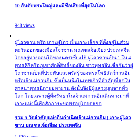
10 อันดับพระใหญ่และมีชื่อเสียงที่สุดในโลก
948 views
ผู่โถวซาน หรือ เกาะผู่โถว เป็นเกาะเล็กๆ ที่ตั้งอยู่ในส่วน
ตะวันออกของเมืองโจวซาน มณฑลเจ้อเจียง ประเทศจีน
โดยอยู่ทางตอนใต้ของนครเซี่ยงไฮ้ ผู่โถวซานเป็น 1 ใน 4
พุทธคีรีหรือภูเขาศักดิ์สิทธิ์ของจีน ชาวพุทธจีนเชื่อกันว่าผู่
โถวซานเป็นที่ประทับและตรัสรู้ของพระโพธิสัตว์กวนอิม
หรือเจ้าแม่กวนอิม ซึ่งเป็นหนึ่งในเทพเจ้าที่สำคัญที่สุดใน
ศาสนาพุทธนิกายมหายาน ดังนั้นจึงมีผู้แสวงบุญจากทั่ว
โลก โดยเฉพาะผู้ที่ศรัทธาในเจ้าแม่กวนอิมเดินทางมาที่
เกาะแห่งนี้เพื่อสักการะขอพรอยู่โดยตลอด
รวม 5 วัดสำคัญแห่งถิ่นกำเนิดเจ้าแม่กวนอิม | เกาะผู่โถว
ซาน มณฑลเจ้อเจียง ประเทศจีน
1,530 views