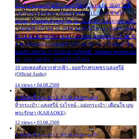
24:27 สามเณรกำพร้า - แสงสุรีย์ รุ่งโรจน์ 10. 28:08 ไม่มี
เวลาไปหาเมียน้อย - ยอดรัก สลักใจ 11. 31:29 ชีวิตไอ้
ธรรม - ศรเพชร ศรสุพรรณ 12. 35:26 ทหารอากาศขาดรัก
- แสงสุรีย์ รุ่งโรจน์ 13. 39:01 คนหัวใจโทรม - ยอดรัก สลัก
ใจ 14. 42:49 ไอ้หวังตายแน่ - ศรเพชร ศรสุพรรณ 15. 46:35
ธาตุแท้ของเธอ - แสงสุรีย์ รุ่งโรจน์ 16. 49:57 กำนันกำใน -
ยอดรัก สลักใจ 17. 52:29 สาวบริสุทธิ์ - ศรเพชร ศรสุพรรณ
18. 56:05 แต๋วจ๋า - แสงสุรีย์ รุ่งโรจน์
18 บทเพลงดังจากฟากฟ้า - ยอดรัก/ศรเพชร/แสงสุรีย์
(Official Audio)
14 views • 04.08.2569
1. 00:00 หิ้วกระเป๋า 2. 03:30 แย่งกระเป๋า
หิ้วกระเป๋า | แสงสุรีย์ รุ่งโรจน์ - แย่งกระเป๋า | เตือนใจ บุญ
พระรักษา (KARAOKE)
12 views • 03.08.2569
1. 00:00 หิ้วกระเป๋า 2. 03:30 แย่งกระเป๋า