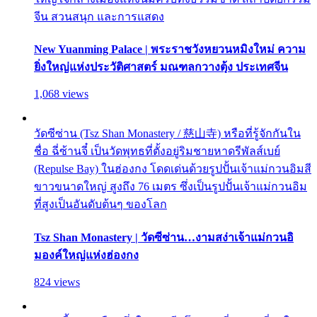
จีน สวนสนุก และการแสดง
New Yuanming Palace | พระราชวังหยวนหมิงใหม่ ความ
ยิ่งใหญ่แห่งประวัติศาสตร์ มณฑลกวางตุ้ง ประเทศจีน
1,068 views
วัดซีซ่าน (Tsz Shan Monastery / 慈山寺) หรือที่รู้จักกันใน
ชื่อ ฉี่ซ้านจี๋ เป็นวัดพุทธที่ตั้งอยู่ริมชายหาดรีพัลส์เบย์
(Repulse Bay) ในฮ่องกง โดดเด่นด้วยรูปปั้นเจ้าแม่กวนอิมสี
ขาวขนาดใหญ่ สูงถึง 76 เมตร ซึ่งเป็นรูปปั้นเจ้าแม่กวนอิม
ที่สูงเป็นอันดับต้นๆ ของโลก
Tsz Shan Monastery | วัดซีซ่าน…งามสง่าเจ้าแม่กวนอิ
มองค์ใหญ่แห่งฮ่องกง
824 views