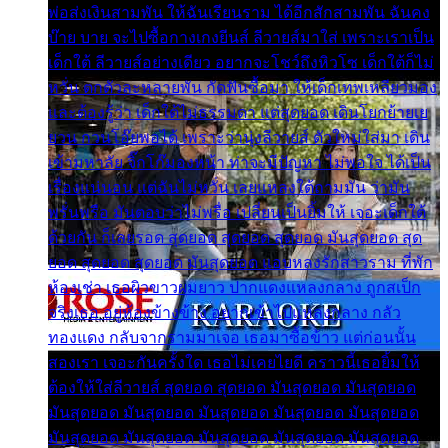
พ่อส่งเงินสามพัน ให้ฉันเรียนราม ได้อีกสักสามพัน ฉันคง
บ๊าย บาย จะไปซื้อกางเกงยีนส์ ลีวายส์มาใส่ เพราะเราเป็น
เด็กใต้ ลีวายส์อย่างเดียว อยากจะโชว์ถึงหิวโซ เด็กใต้ก็ไม่
หวั่น ตกตัวละหลายพัน กัดฟันซื้อมา ให้เด็กเทพเหลียวมอง
และต้องรู้ว่า เด็กใต้ไม่ธรรมดา แต่สุดยอด เดินโยกย้ายเย
ยวน กวนโอ๊ยพอได้ เพราะว่านุ่งลีวายส์ ตัวใหม่ใส่มา เดิน
เข้ามหาลัย จิ๊กโก๊มองหน้า ท่าจะมีปัญหา ไม่พอใจ ได้เป็น
เรื่องแน่นอน แต่ฉันไม่หวั่น เลยแหลงใต้ถามมัน ว่ามัน
พรั่นพรือ มันตอบว่าไม่พรื่อ เปลี่ยนเป็นยิ้มให้ เจอะเด็กใต้
ด้วยกัน ก็เลยรอด สุดยอด สุดยอด สุดยอด มันสุดยอด สุด
ยอด สุดยอด สุดยอด มันสุดยอด แอบหลงรักสาวราม ที่พัก
ห้องเช่า เธอผิวขาวผมยาว ปากแดงแหลงกลาง ถูกสเป็ก
จริงเธอ อยู่ห้องข้างข้าง อยากเข้าไปแหลงกลาง กลัว
ทองแดง กลับจากรามมาเจอ เธอมาซื้อข้าว แต่ก่อนนั้น
สองเรา เจอะกันครั้งใด เธอไม่เคยไยดี คราวนี้เธอยิ้มให้
ต้องให้ใส่ลีวายส์ สุดยอด สุดยอด มันสุดยอด มันสุดยอด
มันสุดยอด มันสุดยอด มันสุดยอด มันสุดยอด มันสุดยอด
มันสุดยอด มันสุดยอด มันสุดยอด มันสุดยอด มันสุดยอด