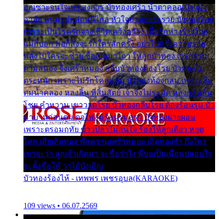
ออเซาะจนใจเบา สงสาร บัวทองเศร้า น้ำตาคลอเบ้า เฝ้า
อาลัย หนุ่มรูปหล่อหนีไกล หัวใจบัวทองระรวย บัวทองโศก
เพราะเป็นโรครักจาง ชีวิตเคว้งคว้าง เมื่อรักห่างร้างไกล
แม่ก็บอก พ่อก็สั่งจะรักใครสักครั้ง อย่าไปหวังความรวย
พลั้งไปใครจะช่วย ซื้อเปลมาไกว ให้ลูกบัวทอง เวรกรรม
ตามสนอง จึงเศร้าหมอง กลีบบัวทองต้องโรย บัวทองไม่
ตระหนัก เพราะไม่รักโคลนตม บัวทองท้องกลม เพราะลืม
ตมน้ำคลอง หลงลิ้น ที่สิ้นสัตย์ เจ้าจึงไม่ระมัด หลงกลิ่นลิ้น
โชย คำหวาน เขาวาดโรย บัวทองกลีบโรย ต้องร้อนรุม บัว
มาบานก่อนตูม ดุจไฟสุมร้อนรุมอุรา บัวทองผ่ายผอม
เพราะตรอมฤทัย ข้าวปลาไม่สนใจ ร้องไห้ลูกเดียว หยุด
โศก เสียเถิดทอง พักความเศร้าหมอง เถิดทองจ๋า ถึงใคร
เขาจะว่า ลูกเจ้าเกิดมา จะชื่อว่าไง พี่ขอเป็นเพื่อนปลอบใจ
จะตั้งชื่อให้ ว่าไอ้บังเอิญ
บัวทองร้องไห้ - เทพพร เพชรอุบล(KARAOKE)
109 views • 06.07.2569