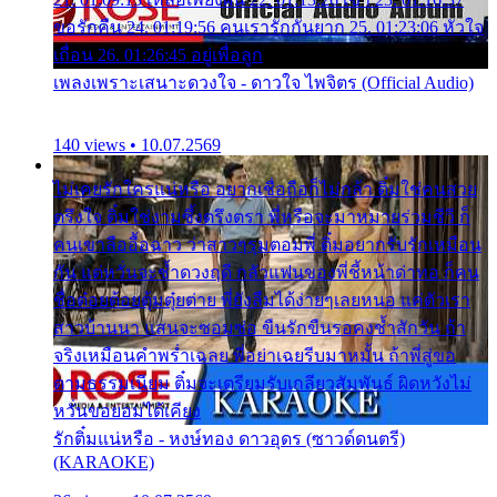
ขอรักคืน 24. 01:19:56 คนเรารักกันยาก 25. 01:23:06 หัวใจ
เถื่อน 26. 01:26:45 อยู่เพื่อลูก
เพลงเพราะเสนาะดวงใจ - ดาวใจ ไพจิตร (Official Audio)
140 views • 10.07.2569
ไม่เคยรักใครแน่หรือ อยากเชื่อถือก็ไม่กล้า ติ๋มใช่คนสวย
ตรึงใจ ติ๋มใช่งามซึ้งตรึงตรา พี่หรือจะมาหมายร่วมชีวี ก็
คนเขาลืออื้อฉาว ว่าสาวๆรุมตอมพี่ ติ๋มอยากรับรักเหมือน
กัน แต่หวั่นจะช้ำดวงฤดี กลัวแฟนของพี่ชี้หน้าด่าทอ ก็คน
ชื่อต๋อยต้อยตุ้มตุ๋ยต่าย พี่ยังลืมได้ง่ายๆเลยหนอ แค่ตัวเรา
สาวบ้านนา แสนจะซอมซ่อ ขืนรักขืนรอคงช้ำสักวัน ถ้า
จริงเหมือนคำพร่ำเฉลย พี่อย่าเฉยรีบมาหมั้น ถ้าพี่สู่ขอ
ตามธรรมเนียม ติ๋มจะเตรียมรับเกลียวสัมพันธ์ ผิดหวังไม่
หวั่นขอยอมได้เคียง
รักติ๋มแน่หรือ - หงษ์ทอง ดาวอุดร (ซาวด์ดนตรี)
(KARAOKE)