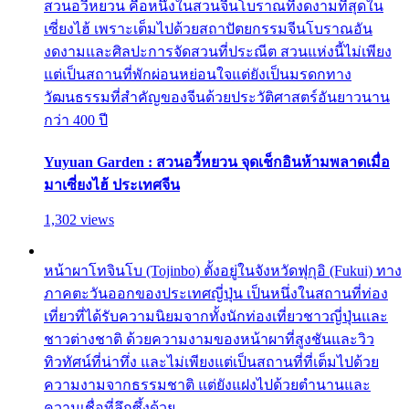
สวนอวี้หยวน คือหนึ่งในสวนจีนโบราณที่งดงามที่สุดใน
เซี่ยงไฮ้ เพราะเต็มไปด้วยสถาปัตยกรรมจีนโบราณอัน
งดงามและศิลปะการจัดสวนที่ประณีต สวนแห่งนี้ไม่เพียง
แต่เป็นสถานที่พักผ่อนหย่อนใจแต่ยังเป็นมรดกทาง
วัฒนธรรมที่สำคัญของจีนด้วยประวัติศาสตร์อันยาวนาน
กว่า 400 ปี
Yuyuan Garden : สวนอวี้หยวน จุดเช็กอินห้ามพลาดเมื่อ
มาเซี่ยงไฮ้ ประเทศจีน
1,302 views
หน้าผาโทจินโบ (Tojinbo) ตั้งอยู่ในจังหวัดฟุกุอิ (Fukui) ทาง
ภาคตะวันออกของประเทศญี่ปุ่น เป็นหนึ่งในสถานที่ท่อง
เที่ยวที่ได้รับความนิยมจากทั้งนักท่องเที่ยวชาวญี่ปุ่นและ
ชาวต่างชาติ ด้วยความงามของหน้าผาที่สูงชันและวิว
ทิวทัศน์ที่น่าทึ่ง และไม่เพียงแต่เป็นสถานที่ที่เต็มไปด้วย
ความงามจากธรรมชาติ แต่ยังแฝงไปด้วยตำนานและ
ความเชื่อที่ลึกซึ้งด้วย