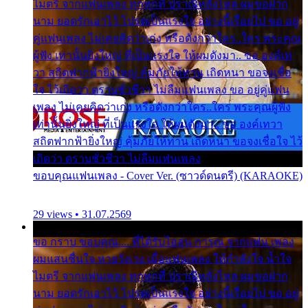
ไมตรี จากแฟนเพลง ทุกทุกที่ ปราณีหลั่งไหล ผมขอฝาก
นาม ยอดรักเอาไว้ โปรดเป็นแรงใจ อย่างนี้เรื่อยไป ขอ อยู่
คู่แฟนเพลง ไม่เคยคิดว่าเก่ง หรือดังกว่าใคร..ใคร พระคุณ
ผู้ฟัง เท่านั้นยิ่งใหญ่ ที่เป็นแรงใจ ให้ผมดังมา.. ขอ องค์เท
วา สถิตฟากฟ้ายิ่งใหญ่ คุ้มภัยให้ท่าน เถิดหนา ขอจงเชื่อ
ใจ ไว้เถิดว่า ตราบชั่วชีวา ไม่ลืมแฟนเพลง ขอ อยู่คู่แฟน
เพลง ไม่เคยคิดว่าเก่ง หรือดังกว่าใคร..ใคร พระคุณผู้ฟัง
เท่านั้นยิ่งใหญ่ ที่เป็นแรงใจ ให้ผมดังมา.. ขอ องค์เทวา
สถิตฟากฟ้ายิ่งใหญ่ คุ้มภัยให้ท่าน เถิดหนา ขอจงเชื่อใจ ไว้
เถิดว่า ตราบชั่วชีวา ไม่ลืมแฟนเพลง
ขอบคุณแฟนเพลง - Cover Ver. (ซาวด์ดนตรี) (KARAOKE)
29 views • 31.07.2569
ขอ กราบ ขอบคุณ.... ที่ได้รับไออุ่น การุณ จากแฟน เพลง
ผมแสนชื่นใจ หายวังเวง เมื่อแฟนเพลง ให้กำลังใจ น้ำใจ
ไมตรี จากแฟนเพลง ทุกทุกที่ ปราณีหลั่งไหล ผมขอฝาก
นาม ยอดรักเอาไว้ โปรดเป็นแรงใจ อย่างนี้เรื่อยไป ขอ อยู่