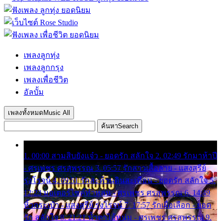
เพลงลูกทุ่ง
เพลงลูกกรุง
เพลงเพื่อชีวิต
อัลบั้ม
เพลงทั้งหมด
Music All
ค้นหา
Search
1. 00:00 สามสิบยังแจ๋ว - ยอดรัก สลักใจ 2. 02:49 รักมาห้าปี
- ศรเพชร ศรสุพรรณ 3. 05:57 รักสาวเสื้อลาย - แสงสุรีย์
รุ่งโรจน์ 4. 09:51 รักสะท้านดินสะเทือน - ยอดรัก สลักใจ 5.
12:23 มอเตอร์ไซค์ทำหล่น - ศรเพชร ศรสุพรรณ 6. 14:49
หิ้วกระเป๋า - แสงสุรีย์ รุ่งโรจน์ 7. 17:57 รักเผื่อเลือก - ยอด
รัก สลักใจ 8. 21:21 น้ำตาไอ้หนุ่ม - ศรเพชร ศรสุพรรณ 9.