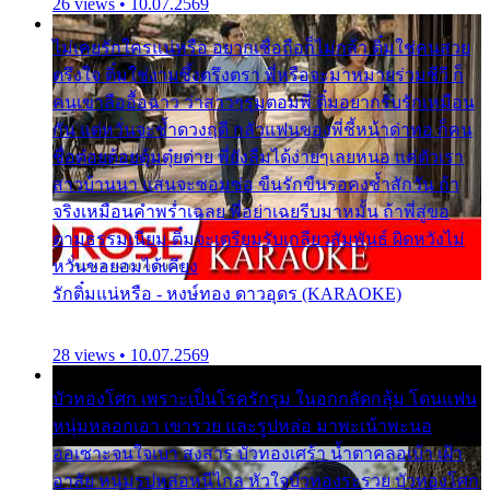
26 views • 10.07.2569
ไม่เคยรักใครแน่หรือ อยากเชื่อถือก็ไม่กล้า ติ๋มใช่คนสวย
ตรึงใจ ติ๋มใช่งามซึ้งตรึงตรา พี่หรือจะมาหมายร่วมชีวี ก็
คนเขาลืออื้อฉาว ว่าสาวๆรุมตอมพี่ ติ๋มอยากรับรักเหมือน
กัน แต่หวั่นจะช้ำดวงฤดี กลัวแฟนของพี่ชี้หน้าด่าทอ ก็คน
ชื่อต๋อยต้อยตุ้มตุ๋ยต่าย พี่ยังลืมได้ง่ายๆเลยหนอ แค่ตัวเรา
สาวบ้านนา แสนจะซอมซ่อ ขืนรักขืนรอคงช้ำสักวัน ถ้า
จริงเหมือนคำพร่ำเฉลย พี่อย่าเฉยรีบมาหมั้น ถ้าพี่สู่ขอ
ตามธรรมเนียม ติ๋มจะเตรียมรับเกลียวสัมพันธ์ ผิดหวังไม่
หวั่นขอยอมได้เคียง
รักติ๋มแน่หรือ - หงษ์ทอง ดาวอุดร (KARAOKE)
28 views • 10.07.2569
บัวทองโศก เพราะเป็นโรครักรุม ในอกกลัดกลุ้ม โดนแฟน
หนุ่มหลอกเอา เขารวย และรูปหล่อ มาพะเน้าพะนอ
ออเซาะจนใจเบา สงสาร บัวทองเศร้า น้ำตาคลอเบ้า เฝ้า
อาลัย หนุ่มรูปหล่อหนีไกล หัวใจบัวทองระรวย บัวทองโศก