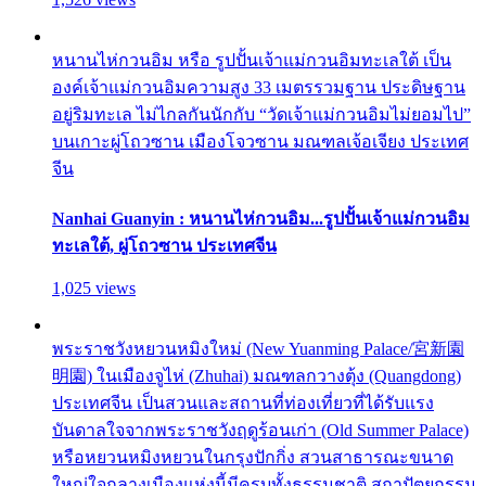
หนานไห่กวนอิม หรือ รูปปั้นเจ้าแม่กวนอิมทะเลใต้ เป็น
องค์เจ้าแม่กวนอิมความสูง 33 เมตรรวมฐาน ประดิษฐาน
อยู่ริมทะเล ไม่ไกลกันนักกับ “วัดเจ้าแม่กวนอิมไม่ยอมไป”
บนเกาะผู่โถวซาน เมืองโจวซาน มณฑลเจ้อเจียง ประเทศ
จีน
Nanhai Guanyin : หนานไห่กวนอิม...รูปปั้นเจ้าแม่กวนอิม
ทะเลใต้, ผู่โถวซาน ประเทศจีน
1,025 views
พระราชวังหยวนหมิงใหม่ (New Yuanming Palace/宮新園
明園) ในเมืองจูไห่ (Zhuhai) มณฑลกวางตุ้ง (Quangdong)
ประเทศจีน เป็นสวนและสถานที่ท่องเที่ยวที่ได้รับแรง
บันดาลใจจากพระราชวังฤดูร้อนเก่า (Old Summer Palace)
หรือหยวนหมิงหยวนในกรุงปักกิ่ง สวนสาธารณะขนาด
ใหญ่ใจกลางเมืองแห่งนี้มีครบทั้งธรรมชาติ สถาปัตยกรรม