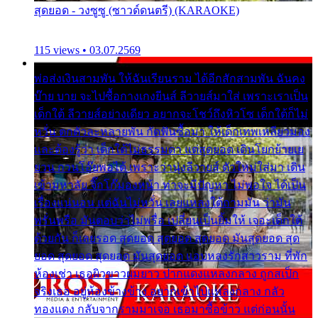
สุดยอด - วงซูซู (ซาวด์ดนตรี) (KARAOKE)
115 views • 03.07.2569
พ่อส่งเงินสามพัน ให้ฉันเรียนราม ได้อีกสักสามพัน ฉันคง
บ๊าย บาย จะไปซื้อกางเกงยีนส์ ลีวายส์มาใส่ เพราะเราเป็น
เด็กใต้ ลีวายส์อย่างเดียว อยากจะโชว์ถึงหิวโซ เด็กใต้ก็ไม่
หวั่น ตกตัวละหลายพัน กัดฟันซื้อมา ให้เด็กเทพเหลียวมอง
และต้องรู้ว่า เด็กใต้ไม่ธรรมดา แต่สุดยอด เดินโยกย้ายเย
ยวน กวนโอ๊ยพอได้ เพราะว่านุ่งลีวายส์ ตัวใหม่ใส่มา เดิน
เข้ามหาลัย จิ๊กโก๊มองหน้า ท่าจะมีปัญหา ไม่พอใจ ได้เป็น
เรื่องแน่นอน แต่ฉันไม่หวั่น เลยแหลงใต้ถามมัน ว่ามัน
พรั่นพรือ มันตอบว่าไม่พรื่อ เปลี่ยนเป็นยิ้มให้ เจอะเด็กใต้
ด้วยกัน ก็เลยรอด สุดยอด สุดยอด สุดยอด มันสุดยอด สุด
ยอด สุดยอด สุดยอด มันสุดยอด แอบหลงรักสาวราม ที่พัก
ห้องเช่า เธอผิวขาวผมยาว ปากแดงแหลงกลาง ถูกสเป็ก
จริงเธอ อยู่ห้องข้างข้าง อยากเข้าไปแหลงกลาง กลัว
ทองแดง กลับจากรามมาเจอ เธอมาซื้อข้าว แต่ก่อนนั้น