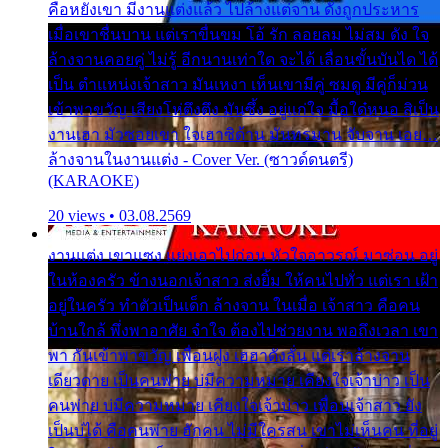
คือหยังเขา มีงานแต่งแล้ว ไปล้างแต่จาน ดั่งถูกประหาร
เมื่อเขาชื่นบาน แต่เราขื่นขม โอ้ รัก ลอยลม ไม่สม ดัง ใจ
ล้างจานคอยคู่ ไม่รู้ อีกนานเท่าใด จะได้ เลื่อนขั้นบันได ได้
เป็น ตำแหน่งเจ้าสาว มันเหงา เห็นเขามีคู่ ซมดู มีคู่ก็ม่วน
เข้าพาขวัญ เสียงโห่ตึงตึง มันซึ้ง อยู่แก่ใจ มื้อใด๋หนอ สิเป็น
งานเฮา มัวซอยเขา ใจเฮาซิด้าน มันทรมาน จับจาน เอย…
ล้างจานในงานแต่ง - Cover Ver. (ซาวด์ดนตรี)
(KARAOKE)
20 views • 03.08.2569
งานแต่ง เขาแซง แย่งเอาไปก่อน หัวใจอาวรณ์ มาซ่อน อยู่
ในห้องครัว ข้างนอกเจ้าสาว ส่งยิ้ม ให้คนไปทั่ว แต่เรา เฝ้า
อยู่ในครัว ทำตัวเป็นเด็ก ล้างจาน ในเมื่อ เจ้าสาว คือคน
บ้านใกล้ พึ่งพาอาศัย จำใจ ต้องไปช่วยงาน พอถึงเวลา เขา
พา กันเข้าพาขวัญ เพื่อนฝูง เฮฮาดังลั่น แต่เราล้างจาน
เดียวดาย เป็นคนพ่าย บ่มีความหมาย เคียงใจเจ้าบ่าว เป็น
คนพ่าย บ่มีความหมาย เคียงใจเจ้าบ่าว เพื่อนเจ้าสาว ยัง
เป็นบ่ได้ คือคนพ่าย ฮักคน ไม่มีใครสน เขาไม่เห็นคน ที่อยู่