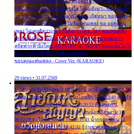
คู่แฟนเพลง ไม่เคยคิดว่าเก่ง หรือดังกว่าใคร..ใคร พระคุณ
ผู้ฟัง เท่านั้นยิ่งใหญ่ ที่เป็นแรงใจ ให้ผมดังมา.. ขอ องค์เท
วา สถิตฟากฟ้ายิ่งใหญ่ คุ้มภัยให้ท่าน เถิดหนา ขอจงเชื่อ
ใจ ไว้เถิดว่า ตราบชั่วชีวา ไม่ลืมแฟนเพลง ขอ อยู่คู่แฟน
เพลง ไม่เคยคิดว่าเก่ง หรือดังกว่าใคร..ใคร พระคุณผู้ฟัง
เท่านั้นยิ่งใหญ่ ที่เป็นแรงใจ ให้ผมดังมา.. ขอ องค์เทวา
สถิตฟากฟ้ายิ่งใหญ่ คุ้มภัยให้ท่าน เถิดหนา ขอจงเชื่อใจ ไว้
เถิดว่า ตราบชั่วชีวา ไม่ลืมแฟนเพลง
ขอบคุณแฟนเพลง - Cover Ver. (KARAOKE)
29 views • 31.07.2569
1. 00:00:00 ยินดีรับเดน 2. 00:03:44 น้ำตาอีสาน 3. 00:07:51
กิ่งทองใบหยก 4. 00:10:35 น้ำนิ่งไหลลึก 5. 00:13:49 ลานรัก
ลานเท 6. 00:17:06 จำใจจาก 7. 00:20:53 คืนฝนตก 8.
00:25:16 น้ำลงเดือนยี่ 9. 00:28:47 โสนน้อยเรือนงาม 10.
00:32:29 ตอไม้ที่ตายแล้ว 11. 00:35:41 น้ำกรดแช่เย็น 12.
00:39:08 อยากฟังซ้ำ 13. 00:42:32 รู้ว่าเขาหลอก 14.