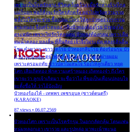
เพราะเป็นโรครักจาง ชีวิตเคว้งคว้าง เมื่อรักห่างร้างไกล
แม่ก็บอก พ่อก็สั่งจะรักใครสักครั้ง อย่าไปหวังความรวย
พลั้งไปใครจะช่วย ซื้อเปลมาไกว ให้ลูกบัวทอง เวรกรรม
ตามสนอง จึงเศร้าหมอง กลีบบัวทองต้องโรย บัวทองไม่
ตระหนัก เพราะไม่รักโคลนตม บัวทองท้องกลม เพราะลืม
ตมน้ำคลอง หลงลิ้น ที่สิ้นสัตย์ เจ้าจึงไม่ระมัด หลงกลิ่นลิ้น
โชย คำหวาน เขาวาดโรย บัวทองกลีบโรย ต้องร้อนรุม บัว
มาบานก่อนตูม ดุจไฟสุมร้อนรุมอุรา บัวทองผ่ายผอม
เพราะตรอมฤทัย ข้าวปลาไม่สนใจ ร้องไห้ลูกเดียว หยุด
โศก เสียเถิดทอง พักความเศร้าหมอง เถิดทองจ๋า ถึงใคร
เขาจะว่า ลูกเจ้าเกิดมา จะชื่อว่าไง พี่ขอเป็นเพื่อนปลอบใจ
จะตั้งชื่อให้ ว่าไอ้บังเอิญ
บัวทองร้องไห้ - เทพพร เพชรอุบล (ซาวด์ดนตรี)
(KARAOKE)
87 views • 06.07.2569
บัวทองโศก เพราะเป็นโรครักรุม ในอกกลัดกลุ้ม โดนแฟน
หนุ่มหลอกเอา เขารวย และรูปหล่อ มาพะเน้าพะนอ