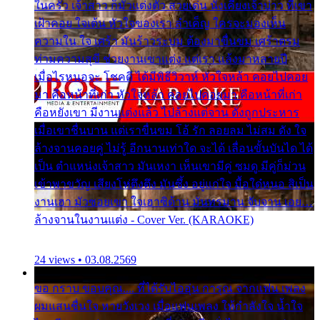
ในครัว เจ้าสาว ก็มัวแต่งตัว สวยเด่น นั่งเคียงเจ้าบ่าว ที่เขา
เฝ้าคอย ใจเต้น หัวใจของเรา ลำเค็ญ ใครจะมองเห็น
ความใน ใจ เศร้า มันร้าวระบม ต้องมาขื่นขม เศร้าตรม
ท่ามความสุขี ช่วยงานเขาแต่ง แต่เรา แล้งมาหลายปี
เมื่อไรหนอจะ โชคดี ได้มีพิธีวิวาห์ หัวใจหล้า คอยไปคอย
มา คือหน้าที่เก่า หัวใจหล้า คอยไปคอยมา คือหน้าที่เก่า
คือหยังเขา มีงานแต่งแล้ว ไปล้างแต่จาน ดั่งถูกประหาร
เมื่อเขาชื่นบาน แต่เราขื่นขม โอ้ รัก ลอยลม ไม่สม ดัง ใจ
ล้างจานคอยคู่ ไม่รู้ อีกนานเท่าใด จะได้ เลื่อนขั้นบันได ได้
เป็น ตำแหน่งเจ้าสาว มันเหงา เห็นเขามีคู่ ซมดู มีคู่ก็ม่วน
เข้าพาขวัญ เสียงโห่ตึงตึง มันซึ้ง อยู่แก่ใจ มื้อใด๋หนอ สิเป็น
งานเฮา มัวซอยเขา ใจเฮาซิด้าน มันทรมาน จับจาน เอย…
ล้างจานในงานแต่ง - Cover Ver. (KARAOKE)
24 views • 03.08.2569
ขอ กราบ ขอบคุณ.... ที่ได้รับไออุ่น การุณ จากแฟน เพลง
ผมแสนชื่นใจ หายวังเวง เมื่อแฟนเพลง ให้กำลังใจ น้ำใจ