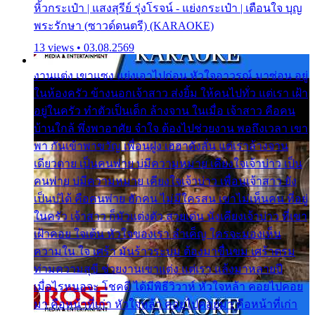
หิ้วกระเป๋า | แสงสุรีย์ รุ่งโรจน์ - แย่งกระเป๋า | เตือนใจ บุญ
พระรักษา (ซาวด์ดนตรี) (KARAOKE)
13 views • 03.08.2569
งานแต่ง เขาแซง แย่งเอาไปก่อน หัวใจอาวรณ์ มาซ่อน อยู่
ในห้องครัว ข้างนอกเจ้าสาว ส่งยิ้ม ให้คนไปทั่ว แต่เรา เฝ้า
อยู่ในครัว ทำตัวเป็นเด็ก ล้างจาน ในเมื่อ เจ้าสาว คือคน
บ้านใกล้ พึ่งพาอาศัย จำใจ ต้องไปช่วยงาน พอถึงเวลา เขา
พา กันเข้าพาขวัญ เพื่อนฝูง เฮฮาดังลั่น แต่เราล้างจาน
เดียวดาย เป็นคนพ่าย บ่มีความหมาย เคียงใจเจ้าบ่าว เป็น
คนพ่าย บ่มีความหมาย เคียงใจเจ้าบ่าว เพื่อนเจ้าสาว ยัง
เป็นบ่ได้ คือคนพ่าย ฮักคน ไม่มีใครสน เขาไม่เห็นคน ที่อยู่
ในครัว เจ้าสาว ก็มัวแต่งตัว สวยเด่น นั่งเคียงเจ้าบ่าว ที่เขา
เฝ้าคอย ใจเต้น หัวใจของเรา ลำเค็ญ ใครจะมองเห็น
ความใน ใจ เศร้า มันร้าวระบม ต้องมาขื่นขม เศร้าตรม
ท่ามความสุขี ช่วยงานเขาแต่ง แต่เรา แล้งมาหลายปี
เมื่อไรหนอจะ โชคดี ได้มีพิธีวิวาห์ หัวใจหล้า คอยไปคอย
มา คือหน้าที่เก่า หัวใจหล้า คอยไปคอยมา คือหน้าที่เก่า