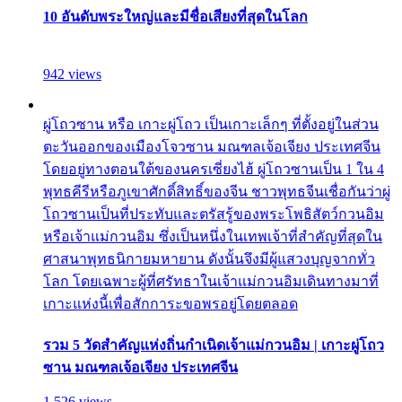
10 อันดับพระใหญ่และมีชื่อเสียงที่สุดในโลก
942 views
ผู่โถวซาน หรือ เกาะผู่โถว เป็นเกาะเล็กๆ ที่ตั้งอยู่ในส่วน
ตะวันออกของเมืองโจวซาน มณฑลเจ้อเจียง ประเทศจีน
โดยอยู่ทางตอนใต้ของนครเซี่ยงไฮ้ ผู่โถวซานเป็น 1 ใน 4
พุทธคีรีหรือภูเขาศักดิ์สิทธิ์ของจีน ชาวพุทธจีนเชื่อกันว่าผู่
โถวซานเป็นที่ประทับและตรัสรู้ของพระโพธิสัตว์กวนอิม
หรือเจ้าแม่กวนอิม ซึ่งเป็นหนึ่งในเทพเจ้าที่สำคัญที่สุดใน
ศาสนาพุทธนิกายมหายาน ดังนั้นจึงมีผู้แสวงบุญจากทั่ว
โลก โดยเฉพาะผู้ที่ศรัทธาในเจ้าแม่กวนอิมเดินทางมาที่
เกาะแห่งนี้เพื่อสักการะขอพรอยู่โดยตลอด
รวม 5 วัดสำคัญแห่งถิ่นกำเนิดเจ้าแม่กวนอิม | เกาะผู่โถว
ซาน มณฑลเจ้อเจียง ประเทศจีน
1,526 views