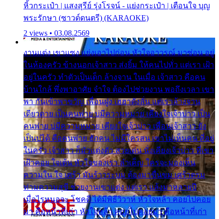
หิ้วกระเป๋า | แสงสุรีย์ รุ่งโรจน์ - แย่งกระเป๋า | เตือนใจ บุญ
พระรักษา (ซาวด์ดนตรี) (KARAOKE)
2 views • 03.08.2569
งานแต่ง เขาแซง แย่งเอาไปก่อน หัวใจอาวรณ์ มาซ่อน อยู่
ในห้องครัว ข้างนอกเจ้าสาว ส่งยิ้ม ให้คนไปทั่ว แต่เรา เฝ้า
อยู่ในครัว ทำตัวเป็นเด็ก ล้างจาน ในเมื่อ เจ้าสาว คือคน
บ้านใกล้ พึ่งพาอาศัย จำใจ ต้องไปช่วยงาน พอถึงเวลา เขา
พา กันเข้าพาขวัญ เพื่อนฝูง เฮฮาดังลั่น แต่เราล้างจาน
เดียวดาย เป็นคนพ่าย บ่มีความหมาย เคียงใจเจ้าบ่าว เป็น
คนพ่าย บ่มีความหมาย เคียงใจเจ้าบ่าว เพื่อนเจ้าสาว ยัง
เป็นบ่ได้ คือคนพ่าย ฮักคน ไม่มีใครสน เขาไม่เห็นคน ที่อยู่
ในครัว เจ้าสาว ก็มัวแต่งตัว สวยเด่น นั่งเคียงเจ้าบ่าว ที่เขา
เฝ้าคอย ใจเต้น หัวใจของเรา ลำเค็ญ ใครจะมองเห็น
ความใน ใจ เศร้า มันร้าวระบม ต้องมาขื่นขม เศร้าตรม
ท่ามความสุขี ช่วยงานเขาแต่ง แต่เรา แล้งมาหลายปี
เมื่อไรหนอจะ โชคดี ได้มีพิธีวิวาห์ หัวใจหล้า คอยไปคอย
มา คือหน้าที่เก่า หัวใจหล้า คอยไปคอยมา คือหน้าที่เก่า