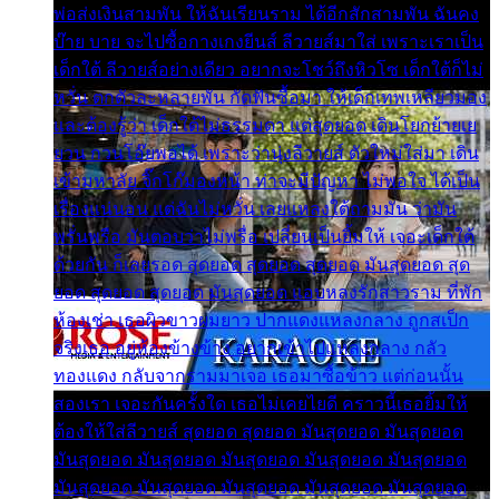
พ่อส่งเงินสามพัน ให้ฉันเรียนราม ได้อีกสักสามพัน ฉันคง
บ๊าย บาย จะไปซื้อกางเกงยีนส์ ลีวายส์มาใส่ เพราะเราเป็น
เด็กใต้ ลีวายส์อย่างเดียว อยากจะโชว์ถึงหิวโซ เด็กใต้ก็ไม่
หวั่น ตกตัวละหลายพัน กัดฟันซื้อมา ให้เด็กเทพเหลียวมอง
และต้องรู้ว่า เด็กใต้ไม่ธรรมดา แต่สุดยอด เดินโยกย้ายเย
ยวน กวนโอ๊ยพอได้ เพราะว่านุ่งลีวายส์ ตัวใหม่ใส่มา เดิน
เข้ามหาลัย จิ๊กโก๊มองหน้า ท่าจะมีปัญหา ไม่พอใจ ได้เป็น
เรื่องแน่นอน แต่ฉันไม่หวั่น เลยแหลงใต้ถามมัน ว่ามัน
พรั่นพรือ มันตอบว่าไม่พรื่อ เปลี่ยนเป็นยิ้มให้ เจอะเด็กใต้
ด้วยกัน ก็เลยรอด สุดยอด สุดยอด สุดยอด มันสุดยอด สุด
ยอด สุดยอด สุดยอด มันสุดยอด แอบหลงรักสาวราม ที่พัก
ห้องเช่า เธอผิวขาวผมยาว ปากแดงแหลงกลาง ถูกสเป็ก
จริงเธอ อยู่ห้องข้างข้าง อยากเข้าไปแหลงกลาง กลัว
ทองแดง กลับจากรามมาเจอ เธอมาซื้อข้าว แต่ก่อนนั้น
สองเรา เจอะกันครั้งใด เธอไม่เคยไยดี คราวนี้เธอยิ้มให้
ต้องให้ใส่ลีวายส์ สุดยอด สุดยอด มันสุดยอด มันสุดยอด
มันสุดยอด มันสุดยอด มันสุดยอด มันสุดยอด มันสุดยอด
มันสุดยอด มันสุดยอด มันสุดยอด มันสุดยอด มันสุดยอด