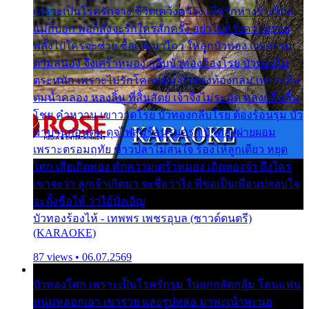
เพราะเป็นโรครักจาง ชีวิตเคว้งคว้าง เมื่อรักห่างร้างไกล
แม่ก็บอก พ่อก็สั่งจะรักใครสักครั้ง อย่าไปหวังความรวย
พลั้งไปใครจะช่วย ซื้อเปลมาไกว ให้ลูกบัวทอง เวรกรรม
ตามสนอง จึงเศร้าหมอง กลีบบัวทองต้องโรย บัวทองไม่
ตระหนัก เพราะไม่รักโคลนตม บัวทองท้องกลม เพราะลืม
ตมน้ำคลอง หลงลิ้น ที่สิ้นสัตย์ เจ้าจึงไม่ระมัด หลงกลิ่นลิ้น
โชย คำหวาน เขาวาดโรย บัวทองกลีบโรย ต้องร้อนรุม บัว
มาบานก่อนตูม ดุจไฟสุมร้อนรุมอุรา บัวทองผ่ายผอม
เพราะตรอมฤทัย ข้าวปลาไม่สนใจ ร้องไห้ลูกเดียว หยุด
โศก เสียเถิดทอง พักความเศร้าหมอง เถิดทองจ๋า ถึงใคร
เขาจะว่า ลูกเจ้าเกิดมา จะชื่อว่าไง พี่ขอเป็นเพื่อนปลอบใจ
จะตั้งชื่อให้ ว่าไอ้บังเอิญ
บัวทองร้องไห้ - เทพพร เพชรอุบล (ซาวด์ดนตรี)
(KARAOKE)
87 views • 06.07.2569
บัวทองโศก เพราะเป็นโรครักรุม ในอกกลัดกลุ้ม โดนแฟน
หนุ่มหลอกเอา เขารวย และรูปหล่อ มาพะเน้าพะนอ