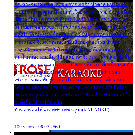
ออเซาะจนใจเบา สงสาร บัวทองเศร้า น้ำตาคลอเบ้า เฝ้า
อาลัย หนุ่มรูปหล่อหนีไกล หัวใจบัวทองระรวย บัวทองโศก
เพราะเป็นโรครักจาง ชีวิตเคว้งคว้าง เมื่อรักห่างร้างไกล
แม่ก็บอก พ่อก็สั่งจะรักใครสักครั้ง อย่าไปหวังความรวย
พลั้งไปใครจะช่วย ซื้อเปลมาไกว ให้ลูกบัวทอง เวรกรรม
ตามสนอง จึงเศร้าหมอง กลีบบัวทองต้องโรย บัวทองไม่
ตระหนัก เพราะไม่รักโคลนตม บัวทองท้องกลม เพราะลืม
ตมน้ำคลอง หลงลิ้น ที่สิ้นสัตย์ เจ้าจึงไม่ระมัด หลงกลิ่นลิ้น
โชย คำหวาน เขาวาดโรย บัวทองกลีบโรย ต้องร้อนรุม บัว
มาบานก่อนตูม ดุจไฟสุมร้อนรุมอุรา บัวทองผ่ายผอม
เพราะตรอมฤทัย ข้าวปลาไม่สนใจ ร้องไห้ลูกเดียว หยุด
โศก เสียเถิดทอง พักความเศร้าหมอง เถิดทองจ๋า ถึงใคร
เขาจะว่า ลูกเจ้าเกิดมา จะชื่อว่าไง พี่ขอเป็นเพื่อนปลอบใจ
จะตั้งชื่อให้ ว่าไอ้บังเอิญ
บัวทองร้องไห้ - เทพพร เพชรอุบล(KARAOKE)
109 views • 06.07.2569