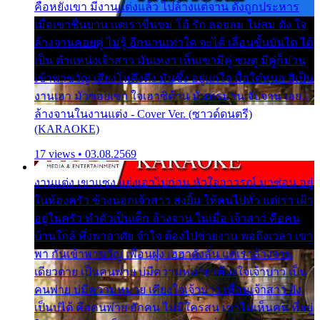
คือหยังเขา มีงานแต่งแล้ว ไปล้างแต่จาน ดั่งถูกประหาร
เมื่อเขาชื่นบาน แต่เราขื่นขม โอ้ รัก ลอยลม ไม่สม ดัง ใจ
ล้างจานคอยคู่ ไม่รู้ อีกนานเท่าใด จะได้ เลื่อนขั้นบันได ได้
เป็น ตำแหน่งเจ้าสาว มันเหงา เห็นเขามีคู่ ซมดู มีคู่ก็ม่วน
เข้าพาขวัญ เสียงโห่ตึงตึง มันซึ้ง อยู่แก่ใจ มื้อใด๋หนอ สิเป็น
งานเฮา มัวซอยเขา ใจเฮาซิด้าน มันทรมาน จับจาน เอย…
ล้างจานในงานแต่ง - Cover Ver. (ซาวด์ดนตรี)
(KARAOKE)
17 views • 03.08.2569
งานแต่ง เขาแซง แย่งเอาไปก่อน หัวใจอาวรณ์ มาซ่อน อยู่
ในห้องครัว ข้างนอกเจ้าสาว ส่งยิ้ม ให้คนไปทั่ว แต่เรา เฝ้า
อยู่ในครัว ทำตัวเป็นเด็ก ล้างจาน ในเมื่อ เจ้าสาว คือคน
บ้านใกล้ พึ่งพาอาศัย จำใจ ต้องไปช่วยงาน พอถึงเวลา เขา
พา กันเข้าพาขวัญ เพื่อนฝูง เฮฮาดังลั่น แต่เราล้างจาน
เดียวดาย เป็นคนพ่าย บ่มีความหมาย เคียงใจเจ้าบ่าว เป็น
คนพ่าย บ่มีความหมาย เคียงใจเจ้าบ่าว เพื่อนเจ้าสาว ยัง
เป็นบ่ได้ คือคนพ่าย ฮักคน ไม่มีใครสน เขาไม่เห็นคน ที่อยู่