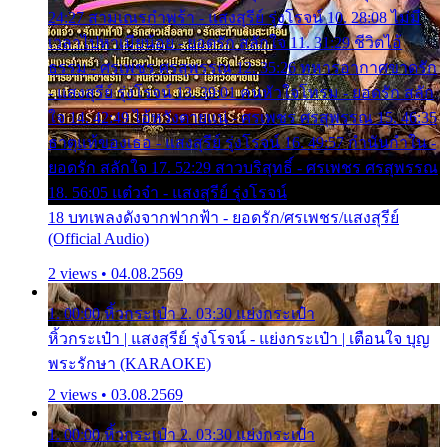
24:27 สามเณรกำพร้า - แสงสุรีย์ รุ่งโรจน์ 10. 28:08 ไม่มี
เวลาไปหาเมียน้อย - ยอดรัก สลักใจ 11. 31:29 ชีวิตไอ้
ธรรม - ศรเพชร ศรสุพรรณ 12. 35:26 ทหารอากาศขาดรัก
- แสงสุรีย์ รุ่งโรจน์ 13. 39:01 คนหัวใจโทรม - ยอดรัก สลัก
ใจ 14. 42:49 ไอ้หวังตายแน่ - ศรเพชร ศรสุพรรณ 15. 46:35
ธาตุแท้ของเธอ - แสงสุรีย์ รุ่งโรจน์ 16. 49:57 กำนันกำใน -
ยอดรัก สลักใจ 17. 52:29 สาวบริสุทธิ์ - ศรเพชร ศรสุพรรณ
18. 56:05 แต๋วจ๋า - แสงสุรีย์ รุ่งโรจน์
18 บทเพลงดังจากฟากฟ้า - ยอดรัก/ศรเพชร/แสงสุรีย์
(Official Audio)
2 views • 04.08.2569
1. 00:00 หิ้วกระเป๋า 2. 03:30 แย่งกระเป๋า
หิ้วกระเป๋า | แสงสุรีย์ รุ่งโรจน์ - แย่งกระเป๋า | เตือนใจ บุญ
พระรักษา (KARAOKE)
2 views • 03.08.2569
1. 00:00 หิ้วกระเป๋า 2. 03:30 แย่งกระเป๋า