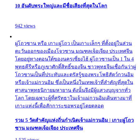
10 อันดับพระใหญ่และมีชื่อเสียงที่สุดในโลก
942 views
ผู่โถวซาน หรือ เกาะผู่โถว เป็นเกาะเล็กๆ ที่ตั้งอยู่ในส่วน
ตะวันออกของเมืองโจวซาน มณฑลเจ้อเจียง ประเทศจีน
โดยอยู่ทางตอนใต้ของนครเซี่ยงไฮ้ ผู่โถวซานเป็น 1 ใน 4
พุทธคีรีหรือภูเขาศักดิ์สิทธิ์ของจีน ชาวพุทธจีนเชื่อกันว่าผู่
โถวซานเป็นที่ประทับและตรัสรู้ของพระโพธิสัตว์กวนอิม
หรือเจ้าแม่กวนอิม ซึ่งเป็นหนึ่งในเทพเจ้าที่สำคัญที่สุดใน
ศาสนาพุทธนิกายมหายาน ดังนั้นจึงมีผู้แสวงบุญจากทั่ว
โลก โดยเฉพาะผู้ที่ศรัทธาในเจ้าแม่กวนอิมเดินทางมาที่
เกาะแห่งนี้เพื่อสักการะขอพรอยู่โดยตลอด
รวม 5 วัดสำคัญแห่งถิ่นกำเนิดเจ้าแม่กวนอิม | เกาะผู่โถว
ซาน มณฑลเจ้อเจียง ประเทศจีน
1,525 views