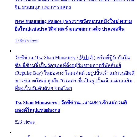
จีน สวนสนุก และการแสดง
New Yuanming Palace | พระราชวังหยวนหมิงใหม่ ความ
ยิ่งใหญ่แห่งประวัติศาสตร์ มณฑลกวางตุ้ง ประเทศจีน
1,066 views
วัดซีซ่าน (Tsz Shan Monastery / 慈山寺) หรือที่รู้จักกันใน
ชื่อ ฉี่ซ้านจี๋ เป็นวัดพุทธที่ตั้งอยู่ริมชายหาดรีพัลส์เบย์
(Repulse Bay) ในฮ่องกง โดดเด่นด้วยรูปปั้นเจ้าแม่กวนอิมสี
ขาวขนาดใหญ่ สูงถึง 76 เมตร ซึ่งเป็นรูปปั้นเจ้าแม่กวนอิม
ที่สูงเป็นอันดับต้นๆ ของโลก
Tsz Shan Monastery | วัดซีซ่าน…งามสง่าเจ้าแม่กวนอิ
มองค์ใหญ่แห่งฮ่องกง
823 views