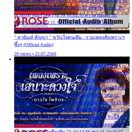
00:45:25 รอหน่อยน้องติ๋ม 15. 00:48:56 เรือล่มในหนอง 16.
00:51:43 บัตรเชิญสีเลือด 17. 00:56:07 อดีตรักโรงทอ 18.
01:00:00 เขมรไล่ควาย 19. 01:02:55 สาวสวนแตง 20.
01:05:51 แอบมอง 21. 01:09:27 พบรักปากน้ำโพ 22.
01:13:06 สายัณห์เมา
" สายัณห์ สัญญา " ขวัญใจคนเดิม - รวมเพลงดังเพราะๆ
ซึ้งๆ (Official Audio)
20 views • 21.07.2569
1. 00:00:00 ทำไมทำฉันได้ 2. 00:03:20 นางฟ้าสลัม 3.
00:06:50 คน 4. 00:10:36 บุญเหลือเกิน 5. 00:13:58 ฝนหยาด
สุดท้าย 6. 00:17:30 ยาใจยาจก 7. 00:20:30 คิดดูให้ดี 8.
00:24:21 ลบรอยแผลรัก 9. 00:27:35 เหมือนใจโดนกรีด 10.
00:30:54 ขบวนการเปาเปียว 11. 00:34:05 คำรำพัน 12.
00:37:20 ปาหนัน 13. 00:40:37 ใจเจ้ากรรม 14. 00:44:15 จูบ
ฉันแล้วจงตายเสีย 15. 00:47:24 ขอสูมาเต๊อะ 16. 00:51:11
คนใจมาร 17. 00:54:50 คืนทรมาน 18. 00:58:25 รักนี้สีดำ
19. 01:01:44 ส่วนเกิน 20. 01:05:42 หยาดน้ำฝนหยดน้ำตา
21. 01:09:13 เหลือเพียงฝัน 22. 01:13:26 เขา 23. 01:16:37