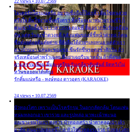
22 views • 10.07.2569
ไม่เคยรักใครแน่หรือ อยากเชื่อถือก็ไม่กล้า ติ๋มใช่คนสวย
ตรึงใจ ติ๋มใช่งามซึ้งตรึงตรา พี่หรือจะมาหมายร่วมชีวี ก็
คนเขาลืออื้อฉาว ว่าสาวๆรุมตอมพี่ ติ๋มอยากรับรักเหมือน
กัน แต่หวั่นจะช้ำดวงฤดี กลัวแฟนของพี่ชี้หน้าด่าทอ ก็คน
ชื่อต๋อยต้อยตุ้มตุ๋ยต่าย พี่ยังลืมได้ง่ายๆเลยหนอ แค่ตัวเรา
สาวบ้านนา แสนจะซอมซ่อ ขืนรักขืนรอคงช้ำสักวัน ถ้า
จริงเหมือนคำพร่ำเฉลย พี่อย่าเฉยรีบมาหมั้น ถ้าพี่สู่ขอ
ตามธรรมเนียม ติ๋มจะเตรียมรับเกลียวสัมพันธ์ ผิดหวังไม่
หวั่นขอยอมได้เคียง
รักติ๋มแน่หรือ - หงษ์ทอง ดาวอุดร (KARAOKE)
24 views • 10.07.2569
บัวทองโศก เพราะเป็นโรครักรุม ในอกกลัดกลุ้ม โดนแฟน
หนุ่มหลอกเอา เขารวย และรูปหล่อ มาพะเน้าพะนอ
ออเซาะจนใจเบา สงสาร บัวทองเศร้า น้ำตาคลอเบ้า เฝ้า
อาลัย หนุ่มรูปหล่อหนีไกล หัวใจบัวทองระรวย บัวทองโศก