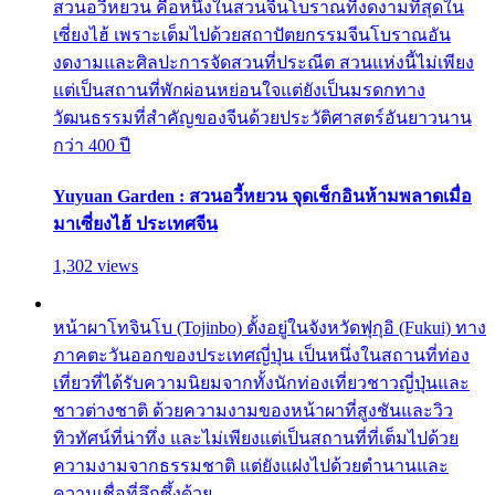
สวนอวี้หยวน คือหนึ่งในสวนจีนโบราณที่งดงามที่สุดใน
เซี่ยงไฮ้ เพราะเต็มไปด้วยสถาปัตยกรรมจีนโบราณอัน
งดงามและศิลปะการจัดสวนที่ประณีต สวนแห่งนี้ไม่เพียง
แต่เป็นสถานที่พักผ่อนหย่อนใจแต่ยังเป็นมรดกทาง
วัฒนธรรมที่สำคัญของจีนด้วยประวัติศาสตร์อันยาวนาน
กว่า 400 ปี
Yuyuan Garden : สวนอวี้หยวน จุดเช็กอินห้ามพลาดเมื่อ
มาเซี่ยงไฮ้ ประเทศจีน
1,302 views
หน้าผาโทจินโบ (Tojinbo) ตั้งอยู่ในจังหวัดฟุกุอิ (Fukui) ทาง
ภาคตะวันออกของประเทศญี่ปุ่น เป็นหนึ่งในสถานที่ท่อง
เที่ยวที่ได้รับความนิยมจากทั้งนักท่องเที่ยวชาวญี่ปุ่นและ
ชาวต่างชาติ ด้วยความงามของหน้าผาที่สูงชันและวิว
ทิวทัศน์ที่น่าทึ่ง และไม่เพียงแต่เป็นสถานที่ที่เต็มไปด้วย
ความงามจากธรรมชาติ แต่ยังแฝงไปด้วยตำนานและ
ความเชื่อที่ลึกซึ้งด้วย