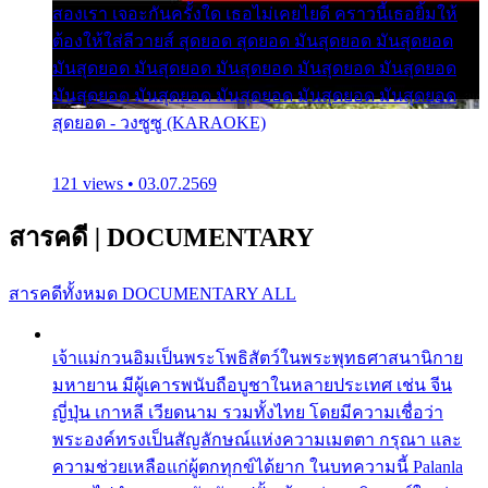
สองเรา เจอะกันครั้งใด เธอไม่เคยไยดี คราวนี้เธอยิ้มให้
ต้องให้ใส่ลีวายส์ สุดยอด สุดยอด มันสุดยอด มันสุดยอด
มันสุดยอด มันสุดยอด มันสุดยอด มันสุดยอด มันสุดยอด
มันสุดยอด มันสุดยอด มันสุดยอด มันสุดยอด มันสุดยอด
สุดยอด - วงซูซู (KARAOKE)
121 views • 03.07.2569
สารคดี
|
DOCUMENTARY
สารคดีทั้งหมด
DOCUMENTARY ALL
เจ้าแม่กวนอิมเป็นพระโพธิสัตว์ในพระพุทธศาสนานิกาย
มหายาน มีผู้เคารพนับถือบูชาในหลายประเทศ เช่น จีน
ญี่ปุ่น เกาหลี เวียดนาม รวมทั้งไทย โดยมีความเชื่อว่า
พระองค์ทรงเป็นสัญลักษณ์แห่งความเมตตา กรุณา และ
ความช่วยเหลือแก่ผู้ตกทุกข์ได้ยาก ในบทความนี้ Palanla