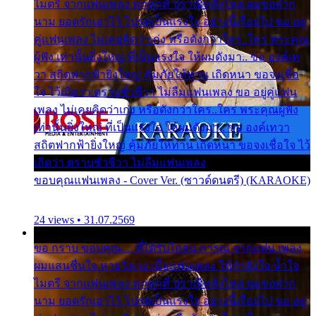
ไมตรี จากแฟนเพลง ทุกทุกที่ ปราณีหลั่งไหล ผมขอฝาก
นาม ยอดรักเอาไว้ โปรดเป็นแรงใจ อย่างนี้เรื่อยไป ขอ อยู่
คู่แฟนเพลง ไม่เคยคิดว่าเก่ง หรือดังกว่าใคร..ใคร พระคุณ
ผู้ฟัง เท่านั้นยิ่งใหญ่ ที่เป็นแรงใจ ให้ผมดังมา.. ขอ องค์เท
วา สถิตฟากฟ้ายิ่งใหญ่ คุ้มภัยให้ท่าน เถิดหนา ขอจงเชื่อ
ใจ ไว้เถิดว่า ตราบชั่วชีวา ไม่ลืมแฟนเพลง ขอ อยู่คู่แฟน
เพลง ไม่เคยคิดว่าเก่ง หรือดังกว่าใคร..ใคร พระคุณผู้ฟัง
เท่านั้นยิ่งใหญ่ ที่เป็นแรงใจ ให้ผมดังมา.. ขอ องค์เทวา
สถิตฟากฟ้ายิ่งใหญ่ คุ้มภัยให้ท่าน เถิดหนา ขอจงเชื่อใจ ไว้
เถิดว่า ตราบชั่วชีวา ไม่ลืมแฟนเพลง
ขอบคุณแฟนเพลง - Cover Ver. (ซาวด์ดนตรี) (KARAOKE)
24 views • 31.07.2569
ขอ กราบ ขอบคุณ.... ที่ได้รับไออุ่น การุณ จากแฟน เพลง
ผมแสนชื่นใจ หายวังเวง เมื่อแฟนเพลง ให้กำลังใจ น้ำใจ
ไมตรี จากแฟนเพลง ทุกทุกที่ ปราณีหลั่งไหล ผมขอฝาก
นาม ยอดรักเอาไว้ โปรดเป็นแรงใจ อย่างนี้เรื่อยไป ขอ อยู่