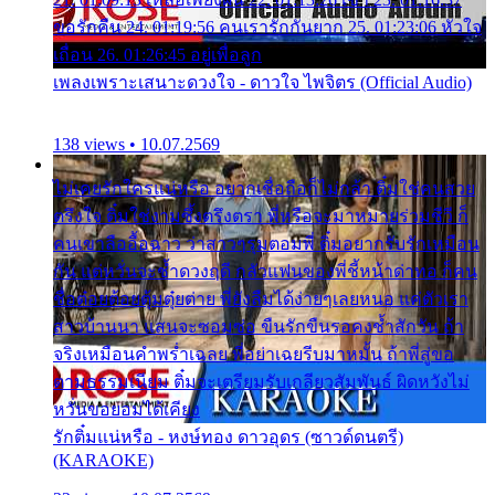
ขอรักคืน 24. 01:19:56 คนเรารักกันยาก 25. 01:23:06 หัวใจ
เถื่อน 26. 01:26:45 อยู่เพื่อลูก
เพลงเพราะเสนาะดวงใจ - ดาวใจ ไพจิตร (Official Audio)
138 views • 10.07.2569
ไม่เคยรักใครแน่หรือ อยากเชื่อถือก็ไม่กล้า ติ๋มใช่คนสวย
ตรึงใจ ติ๋มใช่งามซึ้งตรึงตรา พี่หรือจะมาหมายร่วมชีวี ก็
คนเขาลืออื้อฉาว ว่าสาวๆรุมตอมพี่ ติ๋มอยากรับรักเหมือน
กัน แต่หวั่นจะช้ำดวงฤดี กลัวแฟนของพี่ชี้หน้าด่าทอ ก็คน
ชื่อต๋อยต้อยตุ้มตุ๋ยต่าย พี่ยังลืมได้ง่ายๆเลยหนอ แค่ตัวเรา
สาวบ้านนา แสนจะซอมซ่อ ขืนรักขืนรอคงช้ำสักวัน ถ้า
จริงเหมือนคำพร่ำเฉลย พี่อย่าเฉยรีบมาหมั้น ถ้าพี่สู่ขอ
ตามธรรมเนียม ติ๋มจะเตรียมรับเกลียวสัมพันธ์ ผิดหวังไม่
หวั่นขอยอมได้เคียง
รักติ๋มแน่หรือ - หงษ์ทอง ดาวอุดร (ซาวด์ดนตรี)
(KARAOKE)