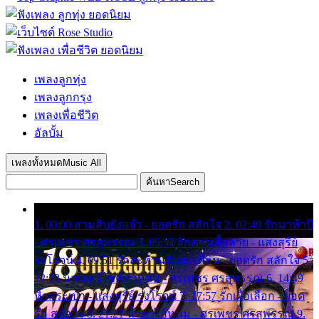
เพลงลูกทุ่ง
เพลงลูกกรุง
เพลงเพื่อชีวิต
อัลบั้ม
เพลงทั้งหมด
Music All
ค้นหา
Search
1. 00:00 สามสิบยังแจ๋ว - ยอดรัก สลักใจ 2. 02:49 รักมาห้าปี
- ศรเพชร ศรสุพรรณ 3. 05:57 รักสาวเสื้อลาย - แสงสุรีย์
รุ่งโรจน์ 4. 09:51 รักสะท้านดินสะเทือน - ยอดรัก สลักใจ 5.
12:23 มอเตอร์ไซค์ทำหล่น - ศรเพชร ศรสุพรรณ 6. 14:49
หิ้วกระเป๋า - แสงสุรีย์ รุ่งโรจน์ 7. 17:57 รักเผื่อเลือก - ยอด
รัก สลักใจ 8. 21:21 น้ำตาไอ้หนุ่ม - ศรเพชร ศรสุพรรณ 9.