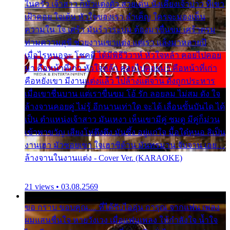
ในครัว เจ้าสาว ก็มัวแต่งตัว สวยเด่น นั่งเคียงเจ้าบ่าว ที่เขา
เฝ้าคอย ใจเต้น หัวใจของเรา ลำเค็ญ ใครจะมองเห็น
ความใน ใจ เศร้า มันร้าวระบม ต้องมาขื่นขม เศร้าตรม
ท่ามความสุขี ช่วยงานเขาแต่ง แต่เรา แล้งมาหลายปี
เมื่อไรหนอจะ โชคดี ได้มีพิธีวิวาห์ หัวใจหล้า คอยไปคอย
มา คือหน้าที่เก่า หัวใจหล้า คอยไปคอยมา คือหน้าที่เก่า
คือหยังเขา มีงานแต่งแล้ว ไปล้างแต่จาน ดั่งถูกประหาร
เมื่อเขาชื่นบาน แต่เราขื่นขม โอ้ รัก ลอยลม ไม่สม ดัง ใจ
ล้างจานคอยคู่ ไม่รู้ อีกนานเท่าใด จะได้ เลื่อนขั้นบันได ได้
เป็น ตำแหน่งเจ้าสาว มันเหงา เห็นเขามีคู่ ซมดู มีคู่ก็ม่วน
เข้าพาขวัญ เสียงโห่ตึงตึง มันซึ้ง อยู่แก่ใจ มื้อใด๋หนอ สิเป็น
งานเฮา มัวซอยเขา ใจเฮาซิด้าน มันทรมาน จับจาน เอย…
ล้างจานในงานแต่ง - Cover Ver. (KARAOKE)
21 views • 03.08.2569
ขอ กราบ ขอบคุณ.... ที่ได้รับไออุ่น การุณ จากแฟน เพลง
ผมแสนชื่นใจ หายวังเวง เมื่อแฟนเพลง ให้กำลังใจ น้ำใจ