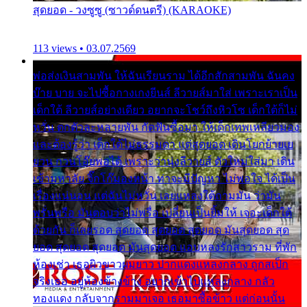
สุดยอด - วงซูซู (ซาวด์ดนตรี) (KARAOKE)
113 views • 03.07.2569
พ่อส่งเงินสามพัน ให้ฉันเรียนราม ได้อีกสักสามพัน ฉันคง
บ๊าย บาย จะไปซื้อกางเกงยีนส์ ลีวายส์มาใส่ เพราะเราเป็น
เด็กใต้ ลีวายส์อย่างเดียว อยากจะโชว์ถึงหิวโซ เด็กใต้ก็ไม่
หวั่น ตกตัวละหลายพัน กัดฟันซื้อมา ให้เด็กเทพเหลียวมอง
และต้องรู้ว่า เด็กใต้ไม่ธรรมดา แต่สุดยอด เดินโยกย้ายเย
ยวน กวนโอ๊ยพอได้ เพราะว่านุ่งลีวายส์ ตัวใหม่ใส่มา เดิน
เข้ามหาลัย จิ๊กโก๊มองหน้า ท่าจะมีปัญหา ไม่พอใจ ได้เป็น
เรื่องแน่นอน แต่ฉันไม่หวั่น เลยแหลงใต้ถามมัน ว่ามัน
พรั่นพรือ มันตอบว่าไม่พรื่อ เปลี่ยนเป็นยิ้มให้ เจอะเด็กใต้
ด้วยกัน ก็เลยรอด สุดยอด สุดยอด สุดยอด มันสุดยอด สุด
ยอด สุดยอด สุดยอด มันสุดยอด แอบหลงรักสาวราม ที่พัก
ห้องเช่า เธอผิวขาวผมยาว ปากแดงแหลงกลาง ถูกสเป็ก
จริงเธอ อยู่ห้องข้างข้าง อยากเข้าไปแหลงกลาง กลัว
ทองแดง กลับจากรามมาเจอ เธอมาซื้อข้าว แต่ก่อนนั้น