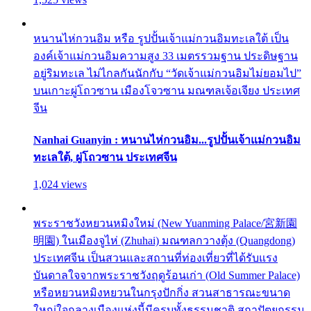
หนานไห่กวนอิม หรือ รูปปั้นเจ้าแม่กวนอิมทะเลใต้ เป็น
องค์เจ้าแม่กวนอิมความสูง 33 เมตรรวมฐาน ประดิษฐาน
อยู่ริมทะเล ไม่ไกลกันนักกับ “วัดเจ้าแม่กวนอิมไม่ยอมไป”
บนเกาะผู่โถวซาน เมืองโจวซาน มณฑลเจ้อเจียง ประเทศ
จีน
Nanhai Guanyin : หนานไห่กวนอิม...รูปปั้นเจ้าแม่กวนอิม
ทะเลใต้, ผู่โถวซาน ประเทศจีน
1,024 views
พระราชวังหยวนหมิงใหม่ (New Yuanming Palace/宮新園
明園) ในเมืองจูไห่ (Zhuhai) มณฑลกวางตุ้ง (Quangdong)
ประเทศจีน เป็นสวนและสถานที่ท่องเที่ยวที่ได้รับแรง
บันดาลใจจากพระราชวังฤดูร้อนเก่า (Old Summer Palace)
หรือหยวนหมิงหยวนในกรุงปักกิ่ง สวนสาธารณะขนาด
ใหญ่ใจกลางเมืองแห่งนี้มีครบทั้งธรรมชาติ สถาปัตยกรรม