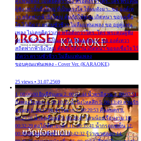
คู่แฟนเพลง ไม่เคยคิดว่าเก่ง หรือดังกว่าใคร..ใคร พระคุณ
ผู้ฟัง เท่านั้นยิ่งใหญ่ ที่เป็นแรงใจ ให้ผมดังมา.. ขอ องค์เท
วา สถิตฟากฟ้ายิ่งใหญ่ คุ้มภัยให้ท่าน เถิดหนา ขอจงเชื่อ
ใจ ไว้เถิดว่า ตราบชั่วชีวา ไม่ลืมแฟนเพลง ขอ อยู่คู่แฟน
เพลง ไม่เคยคิดว่าเก่ง หรือดังกว่าใคร..ใคร พระคุณผู้ฟัง
เท่านั้นยิ่งใหญ่ ที่เป็นแรงใจ ให้ผมดังมา.. ขอ องค์เทวา
สถิตฟากฟ้ายิ่งใหญ่ คุ้มภัยให้ท่าน เถิดหนา ขอจงเชื่อใจ ไว้
เถิดว่า ตราบชั่วชีวา ไม่ลืมแฟนเพลง
ขอบคุณแฟนเพลง - Cover Ver. (KARAOKE)
25 views • 31.07.2569
1. 00:00:00 ยินดีรับเดน 2. 00:03:44 น้ำตาอีสาน 3. 00:07:51
กิ่งทองใบหยก 4. 00:10:35 น้ำนิ่งไหลลึก 5. 00:13:49 ลานรัก
ลานเท 6. 00:17:06 จำใจจาก 7. 00:20:53 คืนฝนตก 8.
00:25:16 น้ำลงเดือนยี่ 9. 00:28:47 โสนน้อยเรือนงาม 10.
00:32:29 ตอไม้ที่ตายแล้ว 11. 00:35:41 น้ำกรดแช่เย็น 12.
00:39:08 อยากฟังซ้ำ 13. 00:42:32 รู้ว่าเขาหลอก 14.