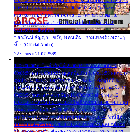
00:45:25 รอหน่อยน้องติ๋ม 15. 00:48:56 เรือล่มในหนอง 16.
00:51:43 บัตรเชิญสีเลือด 17. 00:56:07 อดีตรักโรงทอ 18.
01:00:00 เขมรไล่ควาย 19. 01:02:55 สาวสวนแตง 20.
01:05:51 แอบมอง 21. 01:09:27 พบรักปากน้ำโพ 22.
01:13:06 สายัณห์เมา
" สายัณห์ สัญญา " ขวัญใจคนเดิม - รวมเพลงดังเพราะๆ
ซึ้งๆ (Official Audio)
32 views • 21.07.2569
1. 00:00:00 ทำไมทำฉันได้ 2. 00:03:20 นางฟ้าสลัม 3.
00:06:50 คน 4. 00:10:36 บุญเหลือเกิน 5. 00:13:58 ฝนหยาด
สุดท้าย 6. 00:17:30 ยาใจยาจก 7. 00:20:30 คิดดูให้ดี 8.
00:24:21 ลบรอยแผลรัก 9. 00:27:35 เหมือนใจโดนกรีด 10.
00:30:54 ขบวนการเปาเปียว 11. 00:34:05 คำรำพัน 12.
00:37:20 ปาหนัน 13. 00:40:37 ใจเจ้ากรรม 14. 00:44:15 จูบ
ฉันแล้วจงตายเสีย 15. 00:47:24 ขอสูมาเต๊อะ 16. 00:51:11
คนใจมาร 17. 00:54:50 คืนทรมาน 18. 00:58:25 รักนี้สีดำ
19. 01:01:44 ส่วนเกิน 20. 01:05:42 หยาดน้ำฝนหยดน้ำตา
21. 01:09:13 เหลือเพียงฝัน 22. 01:13:26 เขา 23. 01:16:37