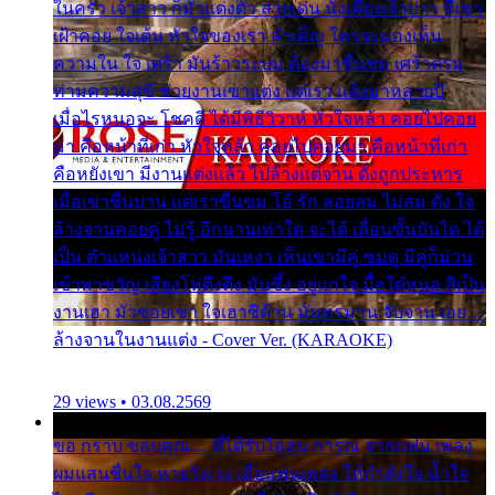
ในครัว เจ้าสาว ก็มัวแต่งตัว สวยเด่น นั่งเคียงเจ้าบ่าว ที่เขา
เฝ้าคอย ใจเต้น หัวใจของเรา ลำเค็ญ ใครจะมองเห็น
ความใน ใจ เศร้า มันร้าวระบม ต้องมาขื่นขม เศร้าตรม
ท่ามความสุขี ช่วยงานเขาแต่ง แต่เรา แล้งมาหลายปี
เมื่อไรหนอจะ โชคดี ได้มีพิธีวิวาห์ หัวใจหล้า คอยไปคอย
มา คือหน้าที่เก่า หัวใจหล้า คอยไปคอยมา คือหน้าที่เก่า
คือหยังเขา มีงานแต่งแล้ว ไปล้างแต่จาน ดั่งถูกประหาร
เมื่อเขาชื่นบาน แต่เราขื่นขม โอ้ รัก ลอยลม ไม่สม ดัง ใจ
ล้างจานคอยคู่ ไม่รู้ อีกนานเท่าใด จะได้ เลื่อนขั้นบันได ได้
เป็น ตำแหน่งเจ้าสาว มันเหงา เห็นเขามีคู่ ซมดู มีคู่ก็ม่วน
เข้าพาขวัญ เสียงโห่ตึงตึง มันซึ้ง อยู่แก่ใจ มื้อใด๋หนอ สิเป็น
งานเฮา มัวซอยเขา ใจเฮาซิด้าน มันทรมาน จับจาน เอย…
ล้างจานในงานแต่ง - Cover Ver. (KARAOKE)
29 views • 03.08.2569
ขอ กราบ ขอบคุณ.... ที่ได้รับไออุ่น การุณ จากแฟน เพลง
ผมแสนชื่นใจ หายวังเวง เมื่อแฟนเพลง ให้กำลังใจ น้ำใจ