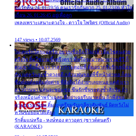
ขอรักคืน 24. 01:19:56 คนเรารักกันยาก 25. 01:23:06 หัวใจ
เถื่อน 26. 01:26:45 อยู่เพื่อลูก
เพลงเพราะเสนาะดวงใจ - ดาวใจ ไพจิตร (Official Audio)
147 views • 10.07.2569
ไม่เคยรักใครแน่หรือ อยากเชื่อถือก็ไม่กล้า ติ๋มใช่คนสวย
ตรึงใจ ติ๋มใช่งามซึ้งตรึงตรา พี่หรือจะมาหมายร่วมชีวี ก็
คนเขาลืออื้อฉาว ว่าสาวๆรุมตอมพี่ ติ๋มอยากรับรักเหมือน
กัน แต่หวั่นจะช้ำดวงฤดี กลัวแฟนของพี่ชี้หน้าด่าทอ ก็คน
ชื่อต๋อยต้อยตุ้มตุ๋ยต่าย พี่ยังลืมได้ง่ายๆเลยหนอ แค่ตัวเรา
สาวบ้านนา แสนจะซอมซ่อ ขืนรักขืนรอคงช้ำสักวัน ถ้า
จริงเหมือนคำพร่ำเฉลย พี่อย่าเฉยรีบมาหมั้น ถ้าพี่สู่ขอ
ตามธรรมเนียม ติ๋มจะเตรียมรับเกลียวสัมพันธ์ ผิดหวังไม่
หวั่นขอยอมได้เคียง
รักติ๋มแน่หรือ - หงษ์ทอง ดาวอุดร (ซาวด์ดนตรี)
(KARAOKE)