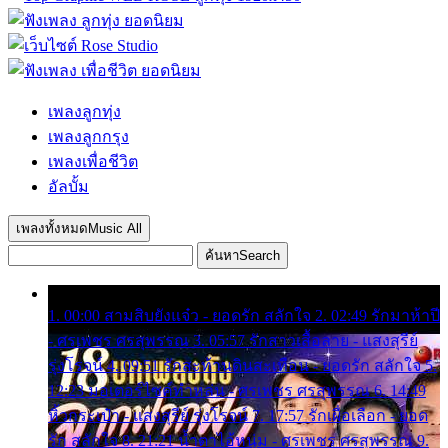
เพลงลูกทุ่ง
เพลงลูกกรุง
เพลงเพื่อชีวิต
อัลบั้ม
เพลงทั้งหมด
Music All
ค้นหา
Search
1. 00:00 สามสิบยังแจ๋ว - ยอดรัก สลักใจ 2. 02:49 รักมาห้าปี
- ศรเพชร ศรสุพรรณ 3. 05:57 รักสาวเสื้อลาย - แสงสุรีย์
รุ่งโรจน์ 4. 09:51 รักสะท้านดินสะเทือน - ยอดรัก สลักใจ 5.
12:23 มอเตอร์ไซค์ทำหล่น - ศรเพชร ศรสุพรรณ 6. 14:49
หิ้วกระเป๋า - แสงสุรีย์ รุ่งโรจน์ 7. 17:57 รักเผื่อเลือก - ยอด
รัก สลักใจ 8. 21:21 น้ำตาไอ้หนุ่ม - ศรเพชร ศรสุพรรณ 9.