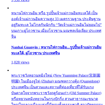
หนานไห่กวนอิม หรือ รูปปั้นเจ้าแม่กวนอิมทะเลใต้ เป็น
องค์เจ้าแม่กวนอิมความสูง 33 เมตรรวมฐาน ประดิษฐาน
อยู่ริมทะเล ไม่ไกลกันนักกับ “วัดเจ้าแม่กวนอิมไม่ยอมไป”
บนเกาะผู่โถวซาน เมืองโจวซาน มณฑลเจ้อเจียง ประเทศ
จีน
Nanhai Guanyin : หนานไห่กวนอิม...รูปปั้นเจ้าแม่กวนอิม
ทะเลใต้, ผู่โถวซาน ประเทศจีน
1,028 views
พระราชวังหยวนหมิงใหม่ (New Yuanming Palace/宮新園
明園) ในเมืองจูไห่ (Zhuhai) มณฑลกวางตุ้ง (Quangdong)
ประเทศจีน เป็นสวนและสถานที่ท่องเที่ยวที่ได้รับแรง
บันดาลใจจากพระราชวังฤดูร้อนเก่า (Old Summer Palace)
หรือหยวนหมิงหยวนในกรุงปักกิ่ง สวนสาธารณะขนาด
ใหญ่ใจกลางเมืองแห่งนี้มีครบทั้งธรรมชาติ สถาปัตยกรรม