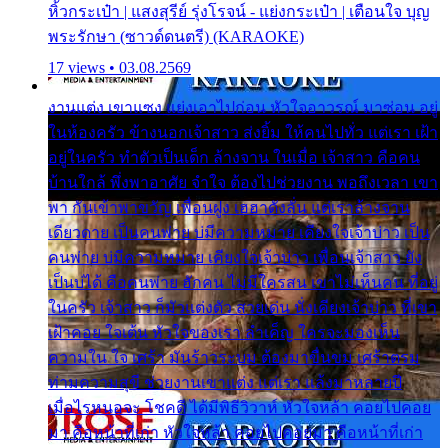
หิ้วกระเป๋า | แสงสุรีย์ รุ่งโรจน์ - แย่งกระเป๋า | เตือนใจ บุญ
พระรักษา (ซาวด์ดนตรี) (KARAOKE)
17 views • 03.08.2569
งานแต่ง เขาแซง แย่งเอาไปก่อน หัวใจอาวรณ์ มาซ่อน อยู่
ในห้องครัว ข้างนอกเจ้าสาว ส่งยิ้ม ให้คนไปทั่ว แต่เรา เฝ้า
อยู่ในครัว ทำตัวเป็นเด็ก ล้างจาน ในเมื่อ เจ้าสาว คือคน
บ้านใกล้ พึ่งพาอาศัย จำใจ ต้องไปช่วยงาน พอถึงเวลา เขา
พา กันเข้าพาขวัญ เพื่อนฝูง เฮฮาดังลั่น แต่เราล้างจาน
เดียวดาย เป็นคนพ่าย บ่มีความหมาย เคียงใจเจ้าบ่าว เป็น
คนพ่าย บ่มีความหมาย เคียงใจเจ้าบ่าว เพื่อนเจ้าสาว ยัง
เป็นบ่ได้ คือคนพ่าย ฮักคน ไม่มีใครสน เขาไม่เห็นคน ที่อยู่
ในครัว เจ้าสาว ก็มัวแต่งตัว สวยเด่น นั่งเคียงเจ้าบ่าว ที่เขา
เฝ้าคอย ใจเต้น หัวใจของเรา ลำเค็ญ ใครจะมองเห็น
ความใน ใจ เศร้า มันร้าวระบม ต้องมาขื่นขม เศร้าตรม
ท่ามความสุขี ช่วยงานเขาแต่ง แต่เรา แล้งมาหลายปี
เมื่อไรหนอจะ โชคดี ได้มีพิธีวิวาห์ หัวใจหล้า คอยไปคอย
มา คือหน้าที่เก่า หัวใจหล้า คอยไปคอยมา คือหน้าที่เก่า