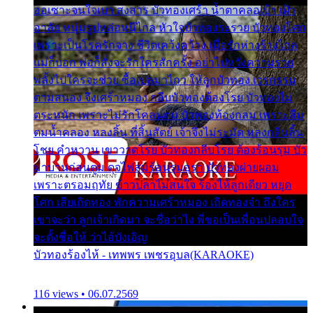
ออเซาะจนใจเบา สงสาร บัวทองเศร้า น้ำตาคลอเบ้า เฝ้า
อาลัย หนุ่มรูปหล่อหนีไกล หัวใจบัวทองระรวย บัวทองโศก
เพราะเป็นโรครักจาง ชีวิตเคว้งคว้าง เมื่อรักห่างร้างไกล
แม่ก็บอก พ่อก็สั่งจะรักใครสักครั้ง อย่าไปหวังความรวย
พลั้งไปใครจะช่วย ซื้อเปลมาไกว ให้ลูกบัวทอง เวรกรรม
ตามสนอง จึงเศร้าหมอง กลีบบัวทองต้องโรย บัวทองไม่
ตระหนัก เพราะไม่รักโคลนตม บัวทองท้องกลม เพราะลืม
ตมน้ำคลอง หลงลิ้น ที่สิ้นสัตย์ เจ้าจึงไม่ระมัด หลงกลิ่นลิ้น
โชย คำหวาน เขาวาดโรย บัวทองกลีบโรย ต้องร้อนรุม บัว
มาบานก่อนตูม ดุจไฟสุมร้อนรุมอุรา บัวทองผ่ายผอม
เพราะตรอมฤทัย ข้าวปลาไม่สนใจ ร้องไห้ลูกเดียว หยุด
โศก เสียเถิดทอง พักความเศร้าหมอง เถิดทองจ๋า ถึงใคร
เขาจะว่า ลูกเจ้าเกิดมา จะชื่อว่าไง พี่ขอเป็นเพื่อนปลอบใจ
จะตั้งชื่อให้ ว่าไอ้บังเอิญ
บัวทองร้องไห้ - เทพพร เพชรอุบล(KARAOKE)
116 views • 06.07.2569