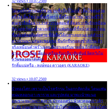
32 views • 10.07.2569
ไม่เคยรักใครแน่หรือ อยากเชื่อถือก็ไม่กล้า ติ๋มใช่คนสวย
ตรึงใจ ติ๋มใช่งามซึ้งตรึงตรา พี่หรือจะมาหมายร่วมชีวี ก็
คนเขาลืออื้อฉาว ว่าสาวๆรุมตอมพี่ ติ๋มอยากรับรักเหมือน
กัน แต่หวั่นจะช้ำดวงฤดี กลัวแฟนของพี่ชี้หน้าด่าทอ ก็คน
ชื่อต๋อยต้อยตุ้มตุ๋ยต่าย พี่ยังลืมได้ง่ายๆเลยหนอ แค่ตัวเรา
สาวบ้านนา แสนจะซอมซ่อ ขืนรักขืนรอคงช้ำสักวัน ถ้า
จริงเหมือนคำพร่ำเฉลย พี่อย่าเฉยรีบมาหมั้น ถ้าพี่สู่ขอ
ตามธรรมเนียม ติ๋มจะเตรียมรับเกลียวสัมพันธ์ ผิดหวังไม่
หวั่นขอยอมได้เคียง
รักติ๋มแน่หรือ - หงษ์ทอง ดาวอุดร (KARAOKE)
32 views • 10.07.2569
บัวทองโศก เพราะเป็นโรครักรุม ในอกกลัดกลุ้ม โดนแฟน
หนุ่มหลอกเอา เขารวย และรูปหล่อ มาพะเน้าพะนอ
ออเซาะจนใจเบา สงสาร บัวทองเศร้า น้ำตาคลอเบ้า เฝ้า
อาลัย หนุ่มรูปหล่อหนีไกล หัวใจบัวทองระรวย บัวทองโศก