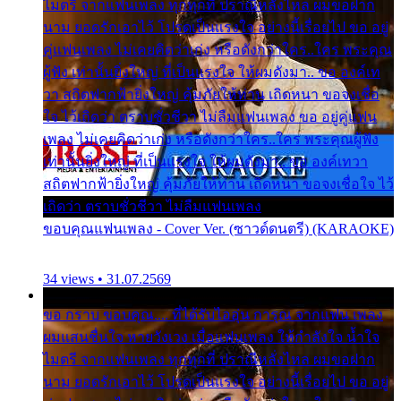
ไมตรี จากแฟนเพลง ทุกทุกที่ ปราณีหลั่งไหล ผมขอฝาก
นาม ยอดรักเอาไว้ โปรดเป็นแรงใจ อย่างนี้เรื่อยไป ขอ อยู่
คู่แฟนเพลง ไม่เคยคิดว่าเก่ง หรือดังกว่าใคร..ใคร พระคุณ
ผู้ฟัง เท่านั้นยิ่งใหญ่ ที่เป็นแรงใจ ให้ผมดังมา.. ขอ องค์เท
วา สถิตฟากฟ้ายิ่งใหญ่ คุ้มภัยให้ท่าน เถิดหนา ขอจงเชื่อ
ใจ ไว้เถิดว่า ตราบชั่วชีวา ไม่ลืมแฟนเพลง ขอ อยู่คู่แฟน
เพลง ไม่เคยคิดว่าเก่ง หรือดังกว่าใคร..ใคร พระคุณผู้ฟัง
เท่านั้นยิ่งใหญ่ ที่เป็นแรงใจ ให้ผมดังมา.. ขอ องค์เทวา
สถิตฟากฟ้ายิ่งใหญ่ คุ้มภัยให้ท่าน เถิดหนา ขอจงเชื่อใจ ไว้
เถิดว่า ตราบชั่วชีวา ไม่ลืมแฟนเพลง
ขอบคุณแฟนเพลง - Cover Ver. (ซาวด์ดนตรี) (KARAOKE)
34 views • 31.07.2569
ขอ กราบ ขอบคุณ.... ที่ได้รับไออุ่น การุณ จากแฟน เพลง
ผมแสนชื่นใจ หายวังเวง เมื่อแฟนเพลง ให้กำลังใจ น้ำใจ
ไมตรี จากแฟนเพลง ทุกทุกที่ ปราณีหลั่งไหล ผมขอฝาก
นาม ยอดรักเอาไว้ โปรดเป็นแรงใจ อย่างนี้เรื่อยไป ขอ อยู่