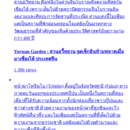
สวนอวี้หยวน คือหนึ่งในสวนจีนโบราณที่งดงามที่สุดใน
เซี่ยงไฮ้ เพราะเต็มไปด้วยสถาปัตยกรรมจีนโบราณอัน
งดงามและศิลปะการจัดสวนที่ประณีต สวนแห่งนี้ไม่เพียง
แต่เป็นสถานที่พักผ่อนหย่อนใจแต่ยังเป็นมรดกทาง
วัฒนธรรมที่สำคัญของจีนด้วยประวัติศาสตร์อันยาวนาน
กว่า 400 ปี
Yuyuan Garden : สวนอวี้หยวน จุดเช็กอินห้ามพลาดเมื่อ
มาเซี่ยงไฮ้ ประเทศจีน
1,306 views
หน้าผาโทจินโบ (Tojinbo) ตั้งอยู่ในจังหวัดฟุกุอิ (Fukui) ทาง
ภาคตะวันออกของประเทศญี่ปุ่น เป็นหนึ่งในสถานที่ท่อง
เที่ยวที่ได้รับความนิยมจากทั้งนักท่องเที่ยวชาวญี่ปุ่นและ
ชาวต่างชาติ ด้วยความงามของหน้าผาที่สูงชันและวิว
ทิวทัศน์ที่น่าทึ่ง และไม่เพียงแต่เป็นสถานที่ที่เต็มไปด้วย
ความงามจากธรรมชาติ แต่ยังแฝงไปด้วยตำนานและ
ความเชื่อที่ลึกซึ้งด้วย