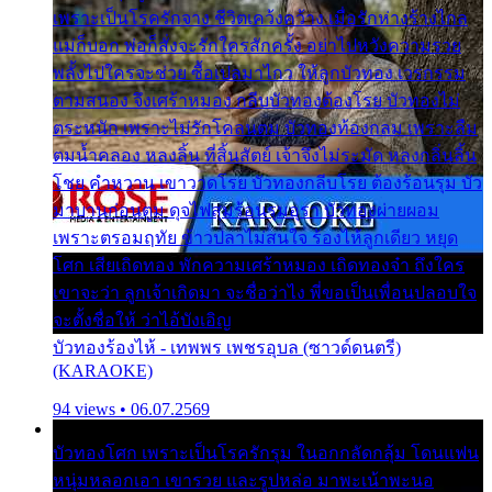
เพราะเป็นโรครักจาง ชีวิตเคว้งคว้าง เมื่อรักห่างร้างไกล
แม่ก็บอก พ่อก็สั่งจะรักใครสักครั้ง อย่าไปหวังความรวย
พลั้งไปใครจะช่วย ซื้อเปลมาไกว ให้ลูกบัวทอง เวรกรรม
ตามสนอง จึงเศร้าหมอง กลีบบัวทองต้องโรย บัวทองไม่
ตระหนัก เพราะไม่รักโคลนตม บัวทองท้องกลม เพราะลืม
ตมน้ำคลอง หลงลิ้น ที่สิ้นสัตย์ เจ้าจึงไม่ระมัด หลงกลิ่นลิ้น
โชย คำหวาน เขาวาดโรย บัวทองกลีบโรย ต้องร้อนรุม บัว
มาบานก่อนตูม ดุจไฟสุมร้อนรุมอุรา บัวทองผ่ายผอม
เพราะตรอมฤทัย ข้าวปลาไม่สนใจ ร้องไห้ลูกเดียว หยุด
โศก เสียเถิดทอง พักความเศร้าหมอง เถิดทองจ๋า ถึงใคร
เขาจะว่า ลูกเจ้าเกิดมา จะชื่อว่าไง พี่ขอเป็นเพื่อนปลอบใจ
จะตั้งชื่อให้ ว่าไอ้บังเอิญ
บัวทองร้องไห้ - เทพพร เพชรอุบล (ซาวด์ดนตรี)
(KARAOKE)
94 views • 06.07.2569
บัวทองโศก เพราะเป็นโรครักรุม ในอกกลัดกลุ้ม โดนแฟน
หนุ่มหลอกเอา เขารวย และรูปหล่อ มาพะเน้าพะนอ