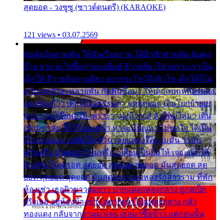
สุดยอด - วงซูซู (ซาวด์ดนตรี) (KARAOKE)
121 views • 03.07.2569
พ่อส่งเงินสามพัน ให้ฉันเรียนราม ได้อีกสักสามพัน ฉันคง
บ๊าย บาย จะไปซื้อกางเกงยีนส์ ลีวายส์มาใส่ เพราะเราเป็น
เด็กใต้ ลีวายส์อย่างเดียว อยากจะโชว์ถึงหิวโซ เด็กใต้ก็ไม่
หวั่น ตกตัวละหลายพัน กัดฟันซื้อมา ให้เด็กเทพเหลียวมอง
และต้องรู้ว่า เด็กใต้ไม่ธรรมดา แต่สุดยอด เดินโยกย้ายเย
ยวน กวนโอ๊ยพอได้ เพราะว่านุ่งลีวายส์ ตัวใหม่ใส่มา เดิน
เข้ามหาลัย จิ๊กโก๊มองหน้า ท่าจะมีปัญหา ไม่พอใจ ได้เป็น
เรื่องแน่นอน แต่ฉันไม่หวั่น เลยแหลงใต้ถามมัน ว่ามัน
พรั่นพรือ มันตอบว่าไม่พรื่อ เปลี่ยนเป็นยิ้มให้ เจอะเด็กใต้
ด้วยกัน ก็เลยรอด สุดยอด สุดยอด สุดยอด มันสุดยอด สุด
ยอด สุดยอด สุดยอด มันสุดยอด แอบหลงรักสาวราม ที่พัก
ห้องเช่า เธอผิวขาวผมยาว ปากแดงแหลงกลาง ถูกสเป็ก
จริงเธอ อยู่ห้องข้างข้าง อยากเข้าไปแหลงกลาง กลัว
ทองแดง กลับจากรามมาเจอ เธอมาซื้อข้าว แต่ก่อนนั้น