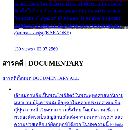
สองเรา เจอะกันครั้งใด เธอไม่เคยไยดี คราวนี้เธอยิ้มให้
ต้องให้ใส่ลีวายส์ สุดยอด สุดยอด มันสุดยอด มันสุดยอด
มันสุดยอด มันสุดยอด มันสุดยอด มันสุดยอด มันสุดยอด
มันสุดยอด มันสุดยอด มันสุดยอด มันสุดยอด มันสุดยอด
สุดยอด - วงซูซู (KARAOKE)
130 views • 03.07.2569
สารคดี
|
DOCUMENTARY
สารคดีทั้งหมด
DOCUMENTARY ALL
เจ้าแม่กวนอิมเป็นพระโพธิสัตว์ในพระพุทธศาสนานิกาย
มหายาน มีผู้เคารพนับถือบูชาในหลายประเทศ เช่น จีน
ญี่ปุ่น เกาหลี เวียดนาม รวมทั้งไทย โดยมีความเชื่อว่า
พระองค์ทรงเป็นสัญลักษณ์แห่งความเมตตา กรุณา และ
ความช่วยเหลือแก่ผู้ตกทุกข์ได้ยาก ในบทความนี้ Palanla