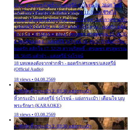
24:27 สามเณรกำพร้า - แสงสุรีย์ รุ่งโรจน์ 10. 28:08 ไม่มี
เวลาไปหาเมียน้อย - ยอดรัก สลักใจ 11. 31:29 ชีวิตไอ้
ธรรม - ศรเพชร ศรสุพรรณ 12. 35:26 ทหารอากาศขาดรัก
- แสงสุรีย์ รุ่งโรจน์ 13. 39:01 คนหัวใจโทรม - ยอดรัก สลัก
ใจ 14. 42:49 ไอ้หวังตายแน่ - ศรเพชร ศรสุพรรณ 15. 46:35
ธาตุแท้ของเธอ - แสงสุรีย์ รุ่งโรจน์ 16. 49:57 กำนันกำใน -
ยอดรัก สลักใจ 17. 52:29 สาวบริสุทธิ์ - ศรเพชร ศรสุพรรณ
18. 56:05 แต๋วจ๋า - แสงสุรีย์ รุ่งโรจน์
18 บทเพลงดังจากฟากฟ้า - ยอดรัก/ศรเพชร/แสงสุรีย์
(Official Audio)
18 views • 04.08.2569
1. 00:00 หิ้วกระเป๋า 2. 03:30 แย่งกระเป๋า
หิ้วกระเป๋า | แสงสุรีย์ รุ่งโรจน์ - แย่งกระเป๋า | เตือนใจ บุญ
พระรักษา (KARAOKE)
18 views • 03.08.2569
1. 00:00 หิ้วกระเป๋า 2. 03:30 แย่งกระเป๋า