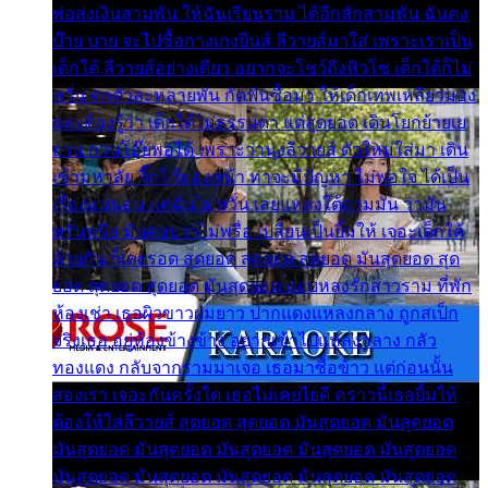
พ่อส่งเงินสามพัน ให้ฉันเรียนราม ได้อีกสักสามพัน ฉันคง
บ๊าย บาย จะไปซื้อกางเกงยีนส์ ลีวายส์มาใส่ เพราะเราเป็น
เด็กใต้ ลีวายส์อย่างเดียว อยากจะโชว์ถึงหิวโซ เด็กใต้ก็ไม่
หวั่น ตกตัวละหลายพัน กัดฟันซื้อมา ให้เด็กเทพเหลียวมอง
และต้องรู้ว่า เด็กใต้ไม่ธรรมดา แต่สุดยอด เดินโยกย้ายเย
ยวน กวนโอ๊ยพอได้ เพราะว่านุ่งลีวายส์ ตัวใหม่ใส่มา เดิน
เข้ามหาลัย จิ๊กโก๊มองหน้า ท่าจะมีปัญหา ไม่พอใจ ได้เป็น
เรื่องแน่นอน แต่ฉันไม่หวั่น เลยแหลงใต้ถามมัน ว่ามัน
พรั่นพรือ มันตอบว่าไม่พรื่อ เปลี่ยนเป็นยิ้มให้ เจอะเด็กใต้
ด้วยกัน ก็เลยรอด สุดยอด สุดยอด สุดยอด มันสุดยอด สุด
ยอด สุดยอด สุดยอด มันสุดยอด แอบหลงรักสาวราม ที่พัก
ห้องเช่า เธอผิวขาวผมยาว ปากแดงแหลงกลาง ถูกสเป็ก
จริงเธอ อยู่ห้องข้างข้าง อยากเข้าไปแหลงกลาง กลัว
ทองแดง กลับจากรามมาเจอ เธอมาซื้อข้าว แต่ก่อนนั้น
สองเรา เจอะกันครั้งใด เธอไม่เคยไยดี คราวนี้เธอยิ้มให้
ต้องให้ใส่ลีวายส์ สุดยอด สุดยอด มันสุดยอด มันสุดยอด
มันสุดยอด มันสุดยอด มันสุดยอด มันสุดยอด มันสุดยอด
มันสุดยอด มันสุดยอด มันสุดยอด มันสุดยอด มันสุดยอด