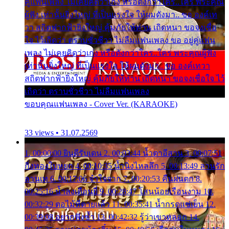
คู่แฟนเพลง ไม่เคยคิดว่าเก่ง หรือดังกว่าใคร..ใคร พระคุณ
ผู้ฟัง เท่านั้นยิ่งใหญ่ ที่เป็นแรงใจ ให้ผมดังมา.. ขอ องค์เท
วา สถิตฟากฟ้ายิ่งใหญ่ คุ้มภัยให้ท่าน เถิดหนา ขอจงเชื่อ
ใจ ไว้เถิดว่า ตราบชั่วชีวา ไม่ลืมแฟนเพลง ขอ อยู่คู่แฟน
เพลง ไม่เคยคิดว่าเก่ง หรือดังกว่าใคร..ใคร พระคุณผู้ฟัง
เท่านั้นยิ่งใหญ่ ที่เป็นแรงใจ ให้ผมดังมา.. ขอ องค์เทวา
สถิตฟากฟ้ายิ่งใหญ่ คุ้มภัยให้ท่าน เถิดหนา ขอจงเชื่อใจ ไว้
เถิดว่า ตราบชั่วชีวา ไม่ลืมแฟนเพลง
ขอบคุณแฟนเพลง - Cover Ver. (KARAOKE)
33 views • 31.07.2569
1. 00:00:00 ยินดีรับเดน 2. 00:03:44 น้ำตาอีสาน 3. 00:07:51
กิ่งทองใบหยก 4. 00:10:35 น้ำนิ่งไหลลึก 5. 00:13:49 ลานรัก
ลานเท 6. 00:17:06 จำใจจาก 7. 00:20:53 คืนฝนตก 8.
00:25:16 น้ำลงเดือนยี่ 9. 00:28:47 โสนน้อยเรือนงาม 10.
00:32:29 ตอไม้ที่ตายแล้ว 11. 00:35:41 น้ำกรดแช่เย็น 12.
00:39:08 อยากฟังซ้ำ 13. 00:42:32 รู้ว่าเขาหลอก 14.