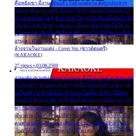
คือหยังเขา มีงานแต่งแล้ว ไปล้างแต่จาน ดั่งถูกประหาร
เมื่อเขาชื่นบาน แต่เราขื่นขม โอ้ รัก ลอยลม ไม่สม ดัง ใจ
ล้างจานคอยคู่ ไม่รู้ อีกนานเท่าใด จะได้ เลื่อนขั้นบันได ได้
เป็น ตำแหน่งเจ้าสาว มันเหงา เห็นเขามีคู่ ซมดู มีคู่ก็ม่วน
เข้าพาขวัญ เสียงโห่ตึงตึง มันซึ้ง อยู่แก่ใจ มื้อใด๋หนอ สิเป็น
งานเฮา มัวซอยเขา ใจเฮาซิด้าน มันทรมาน จับจาน เอย…
ล้างจานในงานแต่ง - Cover Ver. (ซาวด์ดนตรี)
(KARAOKE)
27 views • 03.08.2569
งานแต่ง เขาแซง แย่งเอาไปก่อน หัวใจอาวรณ์ มาซ่อน อยู่
ในห้องครัว ข้างนอกเจ้าสาว ส่งยิ้ม ให้คนไปทั่ว แต่เรา เฝ้า
อยู่ในครัว ทำตัวเป็นเด็ก ล้างจาน ในเมื่อ เจ้าสาว คือคน
บ้านใกล้ พึ่งพาอาศัย จำใจ ต้องไปช่วยงาน พอถึงเวลา เขา
พา กันเข้าพาขวัญ เพื่อนฝูง เฮฮาดังลั่น แต่เราล้างจาน
เดียวดาย เป็นคนพ่าย บ่มีความหมาย เคียงใจเจ้าบ่าว เป็น
คนพ่าย บ่มีความหมาย เคียงใจเจ้าบ่าว เพื่อนเจ้าสาว ยัง
เป็นบ่ได้ คือคนพ่าย ฮักคน ไม่มีใครสน เขาไม่เห็นคน ที่อยู่