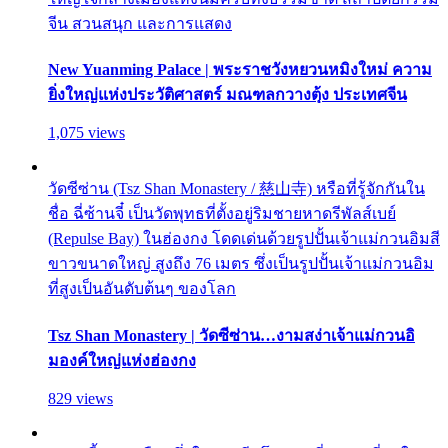
จีน สวนสนุก และการแสดง
New Yuanming Palace | พระราชวังหยวนหมิงใหม่ ความ
ยิ่งใหญ่แห่งประวัติศาสตร์ มณฑลกวางตุ้ง ประเทศจีน
1,075 views
วัดซีซ่าน (Tsz Shan Monastery / 慈山寺) หรือที่รู้จักกันใน
ชื่อ ฉี่ซ้านจี๋ เป็นวัดพุทธที่ตั้งอยู่ริมชายหาดรีพัลส์เบย์
(Repulse Bay) ในฮ่องกง โดดเด่นด้วยรูปปั้นเจ้าแม่กวนอิมสี
ขาวขนาดใหญ่ สูงถึง 76 เมตร ซึ่งเป็นรูปปั้นเจ้าแม่กวนอิม
ที่สูงเป็นอันดับต้นๆ ของโลก
Tsz Shan Monastery | วัดซีซ่าน…งามสง่าเจ้าแม่กวนอิ
มองค์ใหญ่แห่งฮ่องกง
829 views