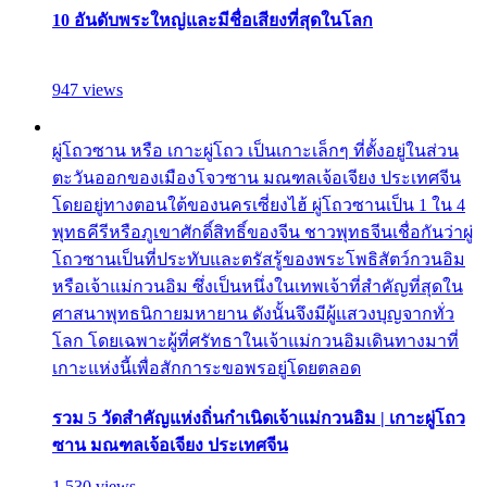
10 อันดับพระใหญ่และมีชื่อเสียงที่สุดในโลก
947 views
ผู่โถวซาน หรือ เกาะผู่โถว เป็นเกาะเล็กๆ ที่ตั้งอยู่ในส่วน
ตะวันออกของเมืองโจวซาน มณฑลเจ้อเจียง ประเทศจีน
โดยอยู่ทางตอนใต้ของนครเซี่ยงไฮ้ ผู่โถวซานเป็น 1 ใน 4
พุทธคีรีหรือภูเขาศักดิ์สิทธิ์ของจีน ชาวพุทธจีนเชื่อกันว่าผู่
โถวซานเป็นที่ประทับและตรัสรู้ของพระโพธิสัตว์กวนอิม
หรือเจ้าแม่กวนอิม ซึ่งเป็นหนึ่งในเทพเจ้าที่สำคัญที่สุดใน
ศาสนาพุทธนิกายมหายาน ดังนั้นจึงมีผู้แสวงบุญจากทั่ว
โลก โดยเฉพาะผู้ที่ศรัทธาในเจ้าแม่กวนอิมเดินทางมาที่
เกาะแห่งนี้เพื่อสักการะขอพรอยู่โดยตลอด
รวม 5 วัดสำคัญแห่งถิ่นกำเนิดเจ้าแม่กวนอิม | เกาะผู่โถว
ซาน มณฑลเจ้อเจียง ประเทศจีน
1,530 views