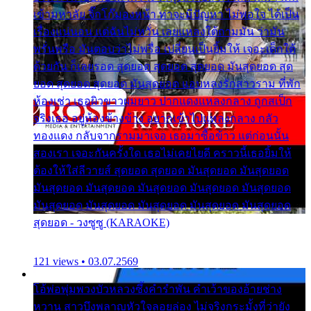
เข้ามหาลัย จิ๊กโก๊มองหน้า ท่าจะมีปัญหา ไม่พอใจ ได้เป็น
เรื่องแน่นอน แต่ฉันไม่หวั่น เลยแหลงใต้ถามมัน ว่ามัน
พรั่นพรือ มันตอบว่าไม่พรื่อ เปลี่ยนเป็นยิ้มให้ เจอะเด็กใต้
ด้วยกัน ก็เลยรอด สุดยอด สุดยอด สุดยอด มันสุดยอด สุด
ยอด สุดยอด สุดยอด มันสุดยอด แอบหลงรักสาวราม ที่พัก
ห้องเช่า เธอผิวขาวผมยาว ปากแดงแหลงกลาง ถูกสเป็ก
จริงเธอ อยู่ห้องข้างข้าง อยากเข้าไปแหลงกลาง กลัว
ทองแดง กลับจากรามมาเจอ เธอมาซื้อข้าว แต่ก่อนนั้น
สองเรา เจอะกันครั้งใด เธอไม่เคยไยดี คราวนี้เธอยิ้มให้
ต้องให้ใส่ลีวายส์ สุดยอด สุดยอด มันสุดยอด มันสุดยอด
มันสุดยอด มันสุดยอด มันสุดยอด มันสุดยอด มันสุดยอด
มันสุดยอด มันสุดยอด มันสุดยอด มันสุดยอด มันสุดยอด
สุดยอด - วงซูซู (KARAOKE)
121 views • 03.07.2569
โอ้พ่อพุ่มพวงบัวหลวงซึ้งคำรำพัน คำเว้าของอ้ายช่าง
หวาน สาวบึงพลาญหัวใจลอยล่อง ไม่จริงกระมั้งที่ว่ายัง