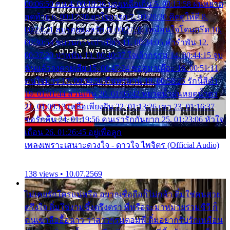
00:06:50 คน 4. 00:10:36 บุญเหลือเกิน 5. 00:13:58 ฝนหยาด
สุดท้าย 6. 00:17:30 ยาใจยาจก 7. 00:20:30 คิดดูให้ดี 8.
00:24:21 ลบรอยแผลรัก 9. 00:27:35 เหมือนใจโดนกรีด 10.
00:30:54 ขบวนการเปาเปียว 11. 00:34:05 คำรำพัน 12.
00:37:20 ปาหนัน 13. 00:40:37 ใจเจ้ากรรม 14. 00:44:15 จูบ
ฉันแล้วจงตายเสีย 15. 00:47:24 ขอสูมาเต๊อะ 16. 00:51:11
คนใจมาร 17. 00:54:50 คืนทรมาน 18. 00:58:25 รักนี้สีดำ
19. 01:01:44 ส่วนเกิน 20. 01:05:42 หยาดน้ำฝนหยดน้ำตา
21. 01:09:13 เหลือเพียงฝัน 22. 01:13:26 เขา 23. 01:16:37
ขอรักคืน 24. 01:19:56 คนเรารักกันยาก 25. 01:23:06 หัวใจ
เถื่อน 26. 01:26:45 อยู่เพื่อลูก
เพลงเพราะเสนาะดวงใจ - ดาวใจ ไพจิตร (Official Audio)
138 views • 10.07.2569
ไม่เคยรักใครแน่หรือ อยากเชื่อถือก็ไม่กล้า ติ๋มใช่คนสวย
ตรึงใจ ติ๋มใช่งามซึ้งตรึงตรา พี่หรือจะมาหมายร่วมชีวี ก็
คนเขาลืออื้อฉาว ว่าสาวๆรุมตอมพี่ ติ๋มอยากรับรักเหมือน