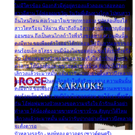
ไม่มีใครข้อง น้องกลัวมีคู่อยู่ครองแล้วลองมาล่อหลอก
สาวอีสาน โอ้พ่อจอมขวัญ วันวันพี่เดินทางไกล ไปพบสาว
ถิ่นไหนไหน คงเว้าเอาใจเขาทุกทุกอย่าง รูปหล่อเสียงใส
สาวใดหรือจะให้ผ่าน พี่มาถึงถิ่นอีสานสาวบึงพลาญยังสุด
ออนซอน ถึงเป็นคนไกลถ้าใจพี่จริงซะอย่าง ความฝันนั้น
คงมีทาง ขอเพียงหัวใจอย่าได้กะล่อน ไม่มีแหวนเพชรของ
คนร้อยเอ็ด ยโสธร จนมีน้องไม่ขอดค่อน ขอให้เราซึ้งตรึง
กัน โอ้พ่อพุ่มพวงบัวหลวงขอความจริงใจ ถ้ารักแล้วอย่า
ทำลาย ให้น้องต้องอายขายหน้าชาวบ้าน สัญญาได้ไหม
เลิกวงแล้วจะมาหมั้น แม้นว่ารับปากอย่างนั้นสาวบึงพลาญ
จะตั้งตารอ ถึงเป็นคนไกลถ้าใจพี่จริงซะอย่าง ความฝันนั้น
คงมีทาง ขอเพียงหัวใจอย่าได้กะล่อน ไม่มีแหวนเพชรของ
คนร้อยเอ็ด ยโสธร จนมีน้องไม่ขอดค่อน ขอให้เราซึ้งตรึง
กัน โอ้พ่อพุ่มพวงบัวหลวงขอความจริงใจ ถ้ารักแล้วอย่า
ทำลาย ให้น้องต้องอายขายหน้าชาวบ้าน สัญญาได้ไหม
เลิกวงแล้วจะมาหมั้น แม้นว่ารับปากอย่างนั้นสาวบึงพลาญ
จะตั้งตารอ
บัวหลวงรอรัก - หงษ์ทอง ดาวอุดร (ซาวด์ดนตรี)