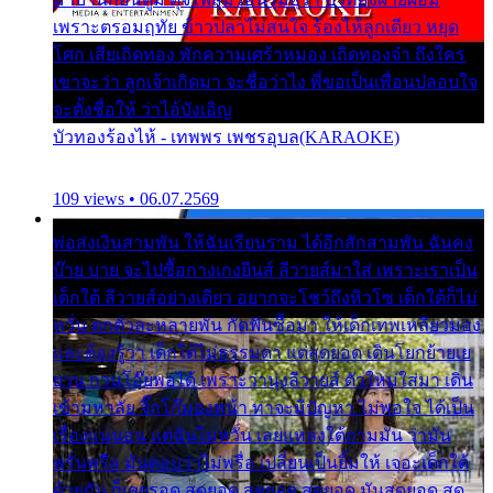
เพราะตรอมฤทัย ข้าวปลาไม่สนใจ ร้องไห้ลูกเดียว หยุด
โศก เสียเถิดทอง พักความเศร้าหมอง เถิดทองจ๋า ถึงใคร
เขาจะว่า ลูกเจ้าเกิดมา จะชื่อว่าไง พี่ขอเป็นเพื่อนปลอบใจ
จะตั้งชื่อให้ ว่าไอ้บังเอิญ
บัวทองร้องไห้ - เทพพร เพชรอุบล(KARAOKE)
109 views • 06.07.2569
พ่อส่งเงินสามพัน ให้ฉันเรียนราม ได้อีกสักสามพัน ฉันคง
บ๊าย บาย จะไปซื้อกางเกงยีนส์ ลีวายส์มาใส่ เพราะเราเป็น
เด็กใต้ ลีวายส์อย่างเดียว อยากจะโชว์ถึงหิวโซ เด็กใต้ก็ไม่
หวั่น ตกตัวละหลายพัน กัดฟันซื้อมา ให้เด็กเทพเหลียวมอง
และต้องรู้ว่า เด็กใต้ไม่ธรรมดา แต่สุดยอด เดินโยกย้ายเย
ยวน กวนโอ๊ยพอได้ เพราะว่านุ่งลีวายส์ ตัวใหม่ใส่มา เดิน
เข้ามหาลัย จิ๊กโก๊มองหน้า ท่าจะมีปัญหา ไม่พอใจ ได้เป็น
เรื่องแน่นอน แต่ฉันไม่หวั่น เลยแหลงใต้ถามมัน ว่ามัน
พรั่นพรือ มันตอบว่าไม่พรื่อ เปลี่ยนเป็นยิ้มให้ เจอะเด็กใต้
ด้วยกัน ก็เลยรอด สุดยอด สุดยอด สุดยอด มันสุดยอด สุด