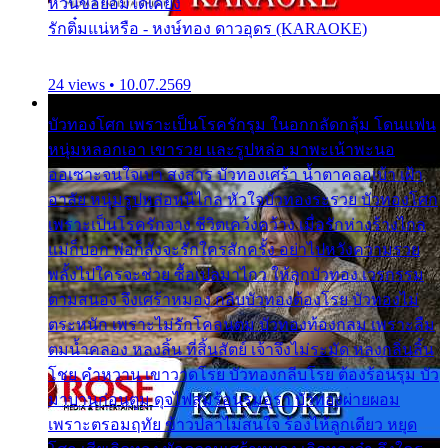
หวั่นขอยอมได้เคียง
รักติ๋มแน่หรือ - หงษ์ทอง ดาวอุดร (KARAOKE)
24 views • 10.07.2569
บัวทองโศก เพราะเป็นโรครักรุม ในอกกลัดกลุ้ม โดนแฟน
หนุ่มหลอกเอา เขารวย และรูปหล่อ มาพะเน้าพะนอ
ออเซาะจนใจเบา สงสาร บัวทองเศร้า น้ำตาคลอเบ้า เฝ้า
อาลัย หนุ่มรูปหล่อหนีไกล หัวใจบัวทองระรวย บัวทองโศก
เพราะเป็นโรครักจาง ชีวิตเคว้งคว้าง เมื่อรักห่างร้างไกล
แม่ก็บอก พ่อก็สั่งจะรักใครสักครั้ง อย่าไปหวังความรวย
พลั้งไปใครจะช่วย ซื้อเปลมาไกว ให้ลูกบัวทอง เวรกรรม
ตามสนอง จึงเศร้าหมอง กลีบบัวทองต้องโรย บัวทองไม่
ตระหนัก เพราะไม่รักโคลนตม บัวทองท้องกลม เพราะลืม
ตมน้ำคลอง หลงลิ้น ที่สิ้นสัตย์ เจ้าจึงไม่ระมัด หลงกลิ่นลิ้น
โชย คำหวาน เขาวาดโรย บัวทองกลีบโรย ต้องร้อนรุม บัว
มาบานก่อนตูม ดุจไฟสุมร้อนรุมอุรา บัวทองผ่ายผอม
เพราะตรอมฤทัย ข้าวปลาไม่สนใจ ร้องไห้ลูกเดียว หยุด