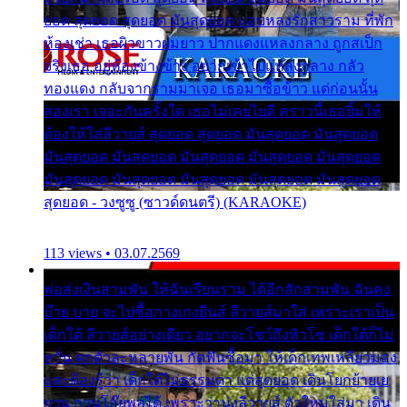
ยอด สุดยอด สุดยอด มันสุดยอด แอบหลงรักสาวราม ที่พัก
ห้องเช่า เธอผิวขาวผมยาว ปากแดงแหลงกลาง ถูกสเป็ก
จริงเธอ อยู่ห้องข้างข้าง อยากเข้าไปแหลงกลาง กลัว
ทองแดง กลับจากรามมาเจอ เธอมาซื้อข้าว แต่ก่อนนั้น
สองเรา เจอะกันครั้งใด เธอไม่เคยไยดี คราวนี้เธอยิ้มให้
ต้องให้ใส่ลีวายส์ สุดยอด สุดยอด มันสุดยอด มันสุดยอด
มันสุดยอด มันสุดยอด มันสุดยอด มันสุดยอด มันสุดยอด
มันสุดยอด มันสุดยอด มันสุดยอด มันสุดยอด มันสุดยอด
สุดยอด - วงซูซู (ซาวด์ดนตรี) (KARAOKE)
113 views • 03.07.2569
พ่อส่งเงินสามพัน ให้ฉันเรียนราม ได้อีกสักสามพัน ฉันคง
บ๊าย บาย จะไปซื้อกางเกงยีนส์ ลีวายส์มาใส่ เพราะเราเป็น
เด็กใต้ ลีวายส์อย่างเดียว อยากจะโชว์ถึงหิวโซ เด็กใต้ก็ไม่
หวั่น ตกตัวละหลายพัน กัดฟันซื้อมา ให้เด็กเทพเหลียวมอง
และต้องรู้ว่า เด็กใต้ไม่ธรรมดา แต่สุดยอด เดินโยกย้ายเย
ยวน กวนโอ๊ยพอได้ เพราะว่านุ่งลีวายส์ ตัวใหม่ใส่มา เดิน