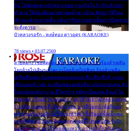
กัน โอ้พ่อพุ่มพวงบัวหลวงขอความจริงใจ ถ้ารักแล้วอย่า
ทำลาย ให้น้องต้องอายขายหน้าชาวบ้าน สัญญาได้ไหม
เลิกวงแล้วจะมาหมั้น แม้นว่ารับปากอย่างนั้นสาวบึงพลาญ
จะตั้งตารอ
บัวหลวงรอรัก - หงษ์ทอง ดาวอุดร (KARAOKE)
78 views • 03.07.2569
สายลมกะโชยพัดต้อง อีสาวหงษ์ทองออกมาร้องลำเพลิน
โยกย้ายไปเสินๆเอ้าละวาโยกย้ายไปเสินๆ ร้องลำเพลิน
เคลียเสียงซอ ร้องเพลงคลอแคนและซึง เสียงซึงห้าวและ
เสียงแคนจ้าวต่อ ละเสียงซอออดอ้ออีนางน้องอวยแขน หัว
ใจหงษ์ทองยังว่าง จะมีใครบ้าง สมัครเป็นแฟน ถึงแม้ ไม่
หล่อเหลา ถึงแม้ ไม่หล่อเหลา ขอให้ใจเจ้าไม่คลอนแคลน
รักเหนียวแน่นละถึงสิจนกะบ่จน นางสิก้มหน้าพ้อสิยอม
ยากฮ่วมกัน จนเงินไม่ใช่ของสำคัญ ซึ้งกันแค่นั้นเป็นพอ
หากพี่ชอบแล้วหนอ ติดต่อหงษ์ทองนี้ไปกอดนอน รับรัก
น้องสักหน่อย อย่าให้คอยละเหว่ว้าอาวรณ์เกี้ยวกันก่อน