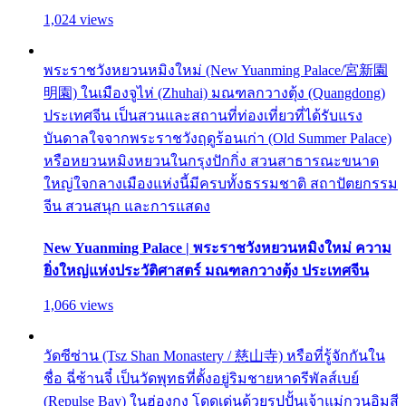
1,024 views
พระราชวังหยวนหมิงใหม่ (New Yuanming Palace/宮新園
明園) ในเมืองจูไห่ (Zhuhai) มณฑลกวางตุ้ง (Quangdong)
ประเทศจีน เป็นสวนและสถานที่ท่องเที่ยวที่ได้รับแรง
บันดาลใจจากพระราชวังฤดูร้อนเก่า (Old Summer Palace)
หรือหยวนหมิงหยวนในกรุงปักกิ่ง สวนสาธารณะขนาด
ใหญ่ใจกลางเมืองแห่งนี้มีครบทั้งธรรมชาติ สถาปัตยกรรม
จีน สวนสนุก และการแสดง
New Yuanming Palace | พระราชวังหยวนหมิงใหม่ ความ
ยิ่งใหญ่แห่งประวัติศาสตร์ มณฑลกวางตุ้ง ประเทศจีน
1,066 views
วัดซีซ่าน (Tsz Shan Monastery / 慈山寺) หรือที่รู้จักกันใน
ชื่อ ฉี่ซ้านจี๋ เป็นวัดพุทธที่ตั้งอยู่ริมชายหาดรีพัลส์เบย์
(Repulse Bay) ในฮ่องกง โดดเด่นด้วยรูปปั้นเจ้าแม่กวนอิมสี