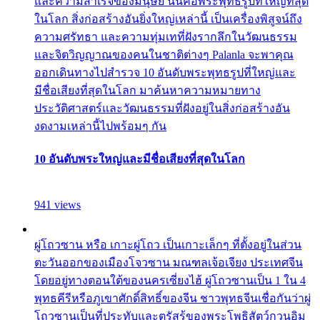
และความสำเร็จของมนุษย์ นั่นคือพระพุทธรูปที่ใหญ่ที่สุด
ในโลก สิ่งก่อสร้างอันยิ่งใหญ่เหล่านี้ เป็นเครื่องพิสูจน์ถึง
ความศรัทธา และความทุ่มเทที่ฝังรากลึกในวัฒนธรรม
และจิตวิญญาณของคนในชาติต่างๆ Palanla จะพาคุณ
ออกเดินทางไปสำรวจ 10 อันดับพระพุทธรูปที่ใหญ่และ
มีชื่อเสียงที่สุดในโลก มาค้นหาความหมายทาง
ประวัติศาสตร์และวัฒนธรรมที่ฝังอยู่ในสิ่งก่อสร้างอัน
งดงามเหล่านี้ไปพร้อมๆ กัน
10 อันดับพระใหญ่และมีชื่อเสียงที่สุดในโลก
941 views
ผู่โถวซาน หรือ เกาะผู่โถว เป็นเกาะเล็กๆ ที่ตั้งอยู่ในส่วน
ตะวันออกของเมืองโจวซาน มณฑลเจ้อเจียง ประเทศจีน
โดยอยู่ทางตอนใต้ของนครเซี่ยงไฮ้ ผู่โถวซานเป็น 1 ใน 4
พุทธคีรีหรือภูเขาศักดิ์สิทธิ์ของจีน ชาวพุทธจีนเชื่อกันว่าผู่
โถวซานเป็นที่ประทับและตรัสรู้ของพระโพธิสัตว์กวนอิม