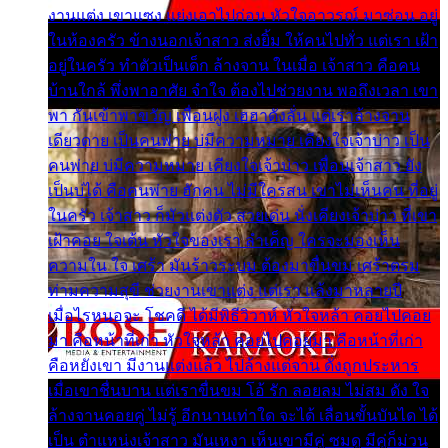
งานแต่ง เขาแซง แย่งเอาไปก่อน หัวใจอาวรณ์ มาซ่อน อยู่
ในห้องครัว ข้างนอกเจ้าสาว ส่งยิ้ม ให้คนไปทั่ว แต่เรา เฝ้า
อยู่ในครัว ทำตัวเป็นเด็ก ล้างจาน ในเมื่อ เจ้าสาว คือคน
บ้านใกล้ พึ่งพาอาศัย จำใจ ต้องไปช่วยงาน พอถึงเวลา เขา
พา กันเข้าพาขวัญ เพื่อนฝูง เฮฮาดังลั่น แต่เราล้างจาน
เดียวดาย เป็นคนพ่าย บ่มีความหมาย เคียงใจเจ้าบ่าว เป็น
คนพ่าย บ่มีความหมาย เคียงใจเจ้าบ่าว เพื่อนเจ้าสาว ยัง
เป็นบ่ได้ คือคนพ่าย ฮักคน ไม่มีใครสน เขาไม่เห็นคน ที่อยู่
ในครัว เจ้าสาว ก็มัวแต่งตัว สวยเด่น นั่งเคียงเจ้าบ่าว ที่เขา
เฝ้าคอย ใจเต้น หัวใจของเรา ลำเค็ญ ใครจะมองเห็น
ความใน ใจ เศร้า มันร้าวระบม ต้องมาขื่นขม เศร้าตรม
ท่ามความสุขี ช่วยงานเขาแต่ง แต่เรา แล้งมาหลายปี
เมื่อไรหนอจะ โชคดี ได้มีพิธีวิวาห์ หัวใจหล้า คอยไปคอย
มา คือหน้าที่เก่า หัวใจหล้า คอยไปคอยมา คือหน้าที่เก่า
คือหยังเขา มีงานแต่งแล้ว ไปล้างแต่จาน ดั่งถูกประหาร
เมื่อเขาชื่นบาน แต่เราขื่นขม โอ้ รัก ลอยลม ไม่สม ดัง ใจ
ล้างจานคอยคู่ ไม่รู้ อีกนานเท่าใด จะได้ เลื่อนขั้นบันได ได้
เป็น ตำแหน่งเจ้าสาว มันเหงา เห็นเขามีคู่ ซมดู มีคู่ก็ม่วน