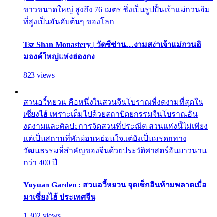
ขาวขนาดใหญ่ สูงถึง 76 เมตร ซึ่งเป็นรูปปั้นเจ้าแม่กวนอิม
ที่สูงเป็นอันดับต้นๆ ของโลก
Tsz Shan Monastery | วัดซีซ่าน…งามสง่าเจ้าแม่กวนอิ
มองค์ใหญ่แห่งฮ่องกง
823 views
สวนอวี้หยวน คือหนึ่งในสวนจีนโบราณที่งดงามที่สุดใน
เซี่ยงไฮ้ เพราะเต็มไปด้วยสถาปัตยกรรมจีนโบราณอัน
งดงามและศิลปะการจัดสวนที่ประณีต สวนแห่งนี้ไม่เพียง
แต่เป็นสถานที่พักผ่อนหย่อนใจแต่ยังเป็นมรดกทาง
วัฒนธรรมที่สำคัญของจีนด้วยประวัติศาสตร์อันยาวนาน
กว่า 400 ปี
Yuyuan Garden : สวนอวี้หยวน จุดเช็กอินห้ามพลาดเมื่อ
มาเซี่ยงไฮ้ ประเทศจีน
1,302 views