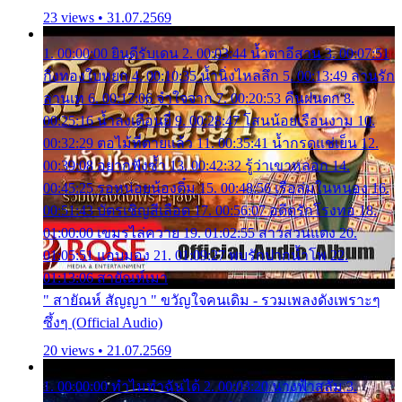
23 views • 31.07.2569
1. 00:00:00 ยินดีรับเดน 2. 00:03:44 น้ำตาอีสาน 3. 00:07:51
กิ่งทองใบหยก 4. 00:10:35 น้ำนิ่งไหลลึก 5. 00:13:49 ลานรัก
ลานเท 6. 00:17:06 จำใจจาก 7. 00:20:53 คืนฝนตก 8.
00:25:16 น้ำลงเดือนยี่ 9. 00:28:47 โสนน้อยเรือนงาม 10.
00:32:29 ตอไม้ที่ตายแล้ว 11. 00:35:41 น้ำกรดแช่เย็น 12.
00:39:08 อยากฟังซ้ำ 13. 00:42:32 รู้ว่าเขาหลอก 14.
00:45:25 รอหน่อยน้องติ๋ม 15. 00:48:56 เรือล่มในหนอง 16.
00:51:43 บัตรเชิญสีเลือด 17. 00:56:07 อดีตรักโรงทอ 18.
01:00:00 เขมรไล่ควาย 19. 01:02:55 สาวสวนแตง 20.
01:05:51 แอบมอง 21. 01:09:27 พบรักปากน้ำโพ 22.
01:13:06 สายัณห์เมา
" สายัณห์ สัญญา " ขวัญใจคนเดิม - รวมเพลงดังเพราะๆ
ซึ้งๆ (Official Audio)
20 views • 21.07.2569
1. 00:00:00 ทำไมทำฉันได้ 2. 00:03:20 นางฟ้าสลัม 3.