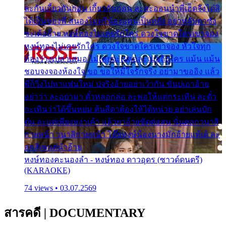
ละกันเกี้ยวกันก่อน เกี้ยวกันก่อน ละสะออนนำพี่เฮ็ดจังได๋สิ
ได้เป็นของพี่ สนองไมตรีน้องแหน่เป็นหยัง อย่าหลับตาซัง
ซะเด้ออ้าย หงษ์ทองไม่เคยรักใคร ดวงใจขาดใครเขาจอง
หงษ์ทองไม่เคยรักใคร ดวงใจขาดใครเขาจอง หัวใจทุก
ห้องว่างเปล่าเสมอ ไม่เคยจะเผลอละเมอถึงใคร แม้น แม้น
ชอบจงจองห้องใจ ขอ ขอให้มีใจรักจริง อย่ามาขออิง แล้ว
พี่ก็วิ่งไปหาแฟนใหม่ บ่จริงอ้ายอย่าเว้ากัน ขั่นบ่เอาอ้าย
อย่าว่า ละอย่ามา ตั๋วหลอกล่อ ละพอให้แต่กระเทิน ละตั๋ว
กะเทินว่าได้ขึ้นหย่ม ต้นสีดาต้องให้ได้หน่วย อย่าเล่นบัก
ตุ๋น ละแต่เพียงหง่าเค้า แล้วยาอ้ายขัดต่อสน นั่นดอกวนาสิ
กายหน้า วนาสิกายหน้า โอ๊ยหงษ์น้องนางมักอ้ายแท้เด้ ละ
อกสิเพแต่นำอ้าย
หงษ์ทองคะนองลำ - หงษ์ทอง ดาวอุดร (ซาวด์ดนตรี)
(KARAOKE)
74 views • 03.07.2569
สารคดี
|
DOCUMENTARY