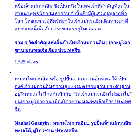
หรือเจ้าแม่กวนอิม ซึ่งเป็นหนึ่งในเทพเจ้าที่สำคัญที่สุดใน
ศาสนาพุทธนิกายมหายาน ดังนั้นจึงมีผู้แสวงบุญจากทั่ว
โลก โดยเฉพาะผู้ที่ศรัทธาในเจ้าแม่กวนอิมเดินทางมาที่
เกาะแห่งนี้เพื่อสักการะขอพรอยู่โดยตลอด
รวม 5 วัดสำคัญแห่งถิ่นกำเนิดเจ้าแม่กวนอิม | เกาะผู่โถว
ซาน มณฑลเจ้อเจียง ประเทศจีน
1,525 views
หนานไห่กวนอิม หรือ รูปปั้นเจ้าแม่กวนอิมทะเลใต้ เป็น
องค์เจ้าแม่กวนอิมความสูง 33 เมตรรวมฐาน ประดิษฐาน
อยู่ริมทะเล ไม่ไกลกันนักกับ “วัดเจ้าแม่กวนอิมไม่ยอมไป”
บนเกาะผู่โถวซาน เมืองโจวซาน มณฑลเจ้อเจียง ประเทศ
จีน
Nanhai Guanyin : หนานไห่กวนอิม...รูปปั้นเจ้าแม่กวนอิม
ทะเลใต้, ผู่โถวซาน ประเทศจีน