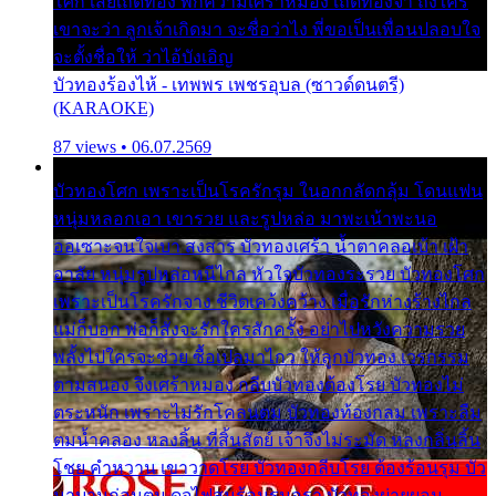
โศก เสียเถิดทอง พักความเศร้าหมอง เถิดทองจ๋า ถึงใคร
เขาจะว่า ลูกเจ้าเกิดมา จะชื่อว่าไง พี่ขอเป็นเพื่อนปลอบใจ
จะตั้งชื่อให้ ว่าไอ้บังเอิญ
บัวทองร้องไห้ - เทพพร เพชรอุบล (ซาวด์ดนตรี)
(KARAOKE)
87 views • 06.07.2569
บัวทองโศก เพราะเป็นโรครักรุม ในอกกลัดกลุ้ม โดนแฟน
หนุ่มหลอกเอา เขารวย และรูปหล่อ มาพะเน้าพะนอ
ออเซาะจนใจเบา สงสาร บัวทองเศร้า น้ำตาคลอเบ้า เฝ้า
อาลัย หนุ่มรูปหล่อหนีไกล หัวใจบัวทองระรวย บัวทองโศก
เพราะเป็นโรครักจาง ชีวิตเคว้งคว้าง เมื่อรักห่างร้างไกล
แม่ก็บอก พ่อก็สั่งจะรักใครสักครั้ง อย่าไปหวังความรวย
พลั้งไปใครจะช่วย ซื้อเปลมาไกว ให้ลูกบัวทอง เวรกรรม
ตามสนอง จึงเศร้าหมอง กลีบบัวทองต้องโรย บัวทองไม่
ตระหนัก เพราะไม่รักโคลนตม บัวทองท้องกลม เพราะลืม
ตมน้ำคลอง หลงลิ้น ที่สิ้นสัตย์ เจ้าจึงไม่ระมัด หลงกลิ่นลิ้น
โชย คำหวาน เขาวาดโรย บัวทองกลีบโรย ต้องร้อนรุม บัว
มาบานก่อนตูม ดุจไฟสุมร้อนรุมอุรา บัวทองผ่ายผอม