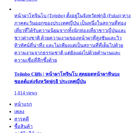
หน้าผาโทจินโบ (Tojinbo) ตั้งอยู่ในจังหวัดฟุกุอิ (Fukui) ทาง
ภาคตะวันออกของประเทศญี่ปุ่น เป็นหนึ่งในสถานที่ท่อง
เที่ยวที่ได้รับความนิยมจากทั้งนักท่องเที่ยวชาวญี่ปุ่นและ
ชาวต่างชาติ ด้วยความงามของหน้าผาที่สูงชันและวิว
ทิวทัศน์ที่น่าทึ่ง และไม่เพียงแต่เป็นสถานที่ที่เต็มไปด้วย
ความงามจากธรรมชาติ แต่ยังแฝงไปด้วยตำนานและ
ความเชื่อที่ลึกซึ้งด้วย
Tojinbo Cliffs | หน้าผาโทจินโบ สุดยอดหน้าผาหินบะ
ซอลต์แห่งจังหวัดฟุกุอิ ประเทศญี่ปุ่น
1,014 views
หน้าแรก
เพลง
สารคดี
ซื้อสินค้า