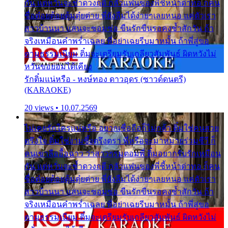
กัน แต่หวั่นจะช้ำดวงฤดี กลัวแฟนของพี่ชี้หน้าด่าทอ ก็คน
ชื่อต๋อยต้อยตุ้มตุ๋ยต่าย พี่ยังลืมได้ง่ายๆเลยหนอ แค่ตัวเรา
สาวบ้านนา แสนจะซอมซ่อ ขืนรักขืนรอคงช้ำสักวัน ถ้า
จริงเหมือนคำพร่ำเฉลย พี่อย่าเฉยรีบมาหมั้น ถ้าพี่สู่ขอ
ตามธรรมเนียม ติ๋มจะเตรียมรับเกลียวสัมพันธ์ ผิดหวังไม่
หวั่นขอยอมได้เคียง
รักติ๋มแน่หรือ - หงษ์ทอง ดาวอุดร (ซาวด์ดนตรี)
(KARAOKE)
20 views • 10.07.2569
ไม่เคยรักใครแน่หรือ อยากเชื่อถือก็ไม่กล้า ติ๋มใช่คนสวย
ตรึงใจ ติ๋มใช่งามซึ้งตรึงตรา พี่หรือจะมาหมายร่วมชีวี ก็
คนเขาลืออื้อฉาว ว่าสาวๆรุมตอมพี่ ติ๋มอยากรับรักเหมือน
กัน แต่หวั่นจะช้ำดวงฤดี กลัวแฟนของพี่ชี้หน้าด่าทอ ก็คน
ชื่อต๋อยต้อยตุ้มตุ๋ยต่าย พี่ยังลืมได้ง่ายๆเลยหนอ แค่ตัวเรา
สาวบ้านนา แสนจะซอมซ่อ ขืนรักขืนรอคงช้ำสักวัน ถ้า
จริงเหมือนคำพร่ำเฉลย พี่อย่าเฉยรีบมาหมั้น ถ้าพี่สู่ขอ
ตามธรรมเนียม ติ๋มจะเตรียมรับเกลียวสัมพันธ์ ผิดหวังไม่