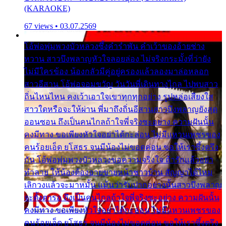
(KARAOKE)
67 views • 03.07.2569
โอ้พ่อพุ่มพวงบัวหลวงซึ้งคำรำพัน คำเว้าของอ้ายช่าง
หวาน สาวบึงพลาญหัวใจลอยล่อง ไม่จริงกระมั้งที่ว่ายัง
ไม่มีใครข้อง น้องกลัวมีคู่อยู่ครองแล้วลองมาล่อหลอก
สาวอีสาน โอ้พ่อจอมขวัญ วันวันพี่เดินทางไกล ไปพบสาว
ถิ่นไหนไหน คงเว้าเอาใจเขาทุกทุกอย่าง รูปหล่อเสียงใส
สาวใดหรือจะให้ผ่าน พี่มาถึงถิ่นอีสานสาวบึงพลาญยังสุด
ออนซอน ถึงเป็นคนไกลถ้าใจพี่จริงซะอย่าง ความฝันนั้น
คงมีทาง ขอเพียงหัวใจอย่าได้กะล่อน ไม่มีแหวนเพชรของ
คนร้อยเอ็ด ยโสธร จนมีน้องไม่ขอดค่อน ขอให้เราซึ้งตรึง
กัน โอ้พ่อพุ่มพวงบัวหลวงขอความจริงใจ ถ้ารักแล้วอย่า
ทำลาย ให้น้องต้องอายขายหน้าชาวบ้าน สัญญาได้ไหม
เลิกวงแล้วจะมาหมั้น แม้นว่ารับปากอย่างนั้นสาวบึงพลาญ
จะตั้งตารอ ถึงเป็นคนไกลถ้าใจพี่จริงซะอย่าง ความฝันนั้น
คงมีทาง ขอเพียงหัวใจอย่าได้กะล่อน ไม่มีแหวนเพชรของ
คนร้อยเอ็ด ยโสธร จนมีน้องไม่ขอดค่อน ขอให้เราซึ้งตรึง