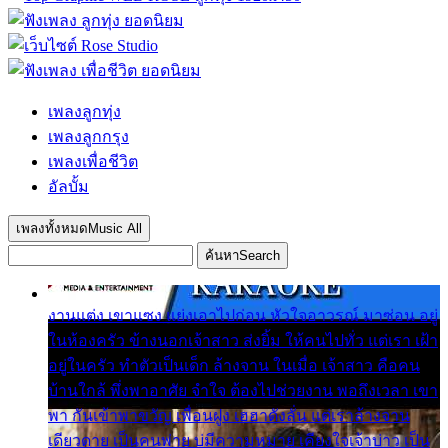
เพลงลูกทุ่ง
เพลงลูกกรุง
เพลงเพื่อชีวิต
อัลบั้ม
เพลงทั้งหมด
Music All
ค้นหา
Search
งานแต่ง เขาแซง แย่งเอาไปก่อน หัวใจอาวรณ์ มาซ่อน อยู่
ในห้องครัว ข้างนอกเจ้าสาว ส่งยิ้ม ให้คนไปทั่ว แต่เรา เฝ้า
อยู่ในครัว ทำตัวเป็นเด็ก ล้างจาน ในเมื่อ เจ้าสาว คือคน
บ้านใกล้ พึ่งพาอาศัย จำใจ ต้องไปช่วยงาน พอถึงเวลา เขา
พา กันเข้าพาขวัญ เพื่อนฝูง เฮฮาดังลั่น แต่เราล้างจาน
เดียวดาย เป็นคนพ่าย บ่มีความหมาย เคียงใจเจ้าบ่าว เป็น