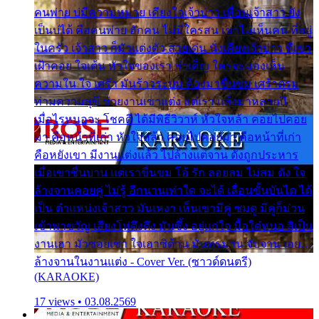
คนพ่าย บ่มีความหมาย เคียงใจเจ้าบ่าว เพื่อนเจ้าสาว ยัง
เป็นบ่ได้ คือคนพ่าย ฮักคน ไม่มีใครสน เขาไม่เห็นคน ที่อยู่
ในครัว เจ้าสาว ก็มัวแต่งตัว สวยเด่น นั่งเคียงเจ้าบ่าว ที่เขา
เฝ้าคอย ใจเต้น หัวใจของเรา ลำเค็ญ ใครจะมองเห็น
ความใน ใจ เศร้า มันร้าวระบม ต้องมาขื่นขม เศร้าตรม
ท่ามความสุขี ช่วยงานเขาแต่ง แต่เรา แล้งมาหลายปี
เมื่อไรหนอจะ โชคดี ได้มีพิธีวิวาห์ หัวใจหล้า คอยไปคอย
มา คือหน้าที่เก่า หัวใจหล้า คอยไปคอยมา คือหน้าที่เก่า
คือหยังเขา มีงานแต่งแล้ว ไปล้างแต่จาน ดั่งถูกประหาร
เมื่อเขาชื่นบาน แต่เราขื่นขม โอ้ รัก ลอยลม ไม่สม ดัง ใจ
ล้างจานคอยคู่ ไม่รู้ อีกนานเท่าใด จะได้ เลื่อนขั้นบันได ได้
เป็น ตำแหน่งเจ้าสาว มันเหงา เห็นเขามีคู่ ซมดู มีคู่ก็ม่วน
เข้าพาขวัญ เสียงโห่ตึงตึง มันซึ้ง อยู่แก่ใจ มื้อใด๋หนอ สิเป็น
งานเฮา มัวซอยเขา ใจเฮาซิด้าน มันทรมาน จับจาน เอย…
ล้างจานในงานแต่ง - Cover Ver. (ซาวด์ดนตรี)
(KARAOKE)
17 views • 03.08.2569