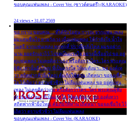
ขอบคุณแฟนเพลง - Cover Ver. (ซาวด์ดนตรี) (KARAOKE)
24 views • 31.07.2569
ขอ กราบ ขอบคุณ.... ที่ได้รับไออุ่น การุณ จากแฟน เพลง
ผมแสนชื่นใจ หายวังเวง เมื่อแฟนเพลง ให้กำลังใจ น้ำใจ
ไมตรี จากแฟนเพลง ทุกทุกที่ ปราณีหลั่งไหล ผมขอฝาก
นาม ยอดรักเอาไว้ โปรดเป็นแรงใจ อย่างนี้เรื่อยไป ขอ อยู่
คู่แฟนเพลง ไม่เคยคิดว่าเก่ง หรือดังกว่าใคร..ใคร พระคุณ
ผู้ฟัง เท่านั้นยิ่งใหญ่ ที่เป็นแรงใจ ให้ผมดังมา.. ขอ องค์เท
วา สถิตฟากฟ้ายิ่งใหญ่ คุ้มภัยให้ท่าน เถิดหนา ขอจงเชื่อ
ใจ ไว้เถิดว่า ตราบชั่วชีวา ไม่ลืมแฟนเพลง ขอ อยู่คู่แฟน
เพลง ไม่เคยคิดว่าเก่ง หรือดังกว่าใคร..ใคร พระคุณผู้ฟัง
เท่านั้นยิ่งใหญ่ ที่เป็นแรงใจ ให้ผมดังมา.. ขอ องค์เทวา
สถิตฟากฟ้ายิ่งใหญ่ คุ้มภัยให้ท่าน เถิดหนา ขอจงเชื่อใจ ไว้
เถิดว่า ตราบชั่วชีวา ไม่ลืมแฟนเพลง
ขอบคุณแฟนเพลง - Cover Ver. (KARAOKE)