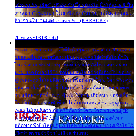
เข้าพาขวัญ เสียงโห่ตึงตึง มันซึ้ง อยู่แก่ใจ มื้อใด๋หนอ สิเป็น
งานเฮา มัวซอยเขา ใจเฮาซิด้าน มันทรมาน จับจาน เอย…
ล้างจานในงานแต่ง - Cover Ver. (KARAOKE)
20 views • 03.08.2569
ขอ กราบ ขอบคุณ.... ที่ได้รับไออุ่น การุณ จากแฟน เพลง
ผมแสนชื่นใจ หายวังเวง เมื่อแฟนเพลง ให้กำลังใจ น้ำใจ
ไมตรี จากแฟนเพลง ทุกทุกที่ ปราณีหลั่งไหล ผมขอฝาก
นาม ยอดรักเอาไว้ โปรดเป็นแรงใจ อย่างนี้เรื่อยไป ขอ อยู่
คู่แฟนเพลง ไม่เคยคิดว่าเก่ง หรือดังกว่าใคร..ใคร พระคุณ
ผู้ฟัง เท่านั้นยิ่งใหญ่ ที่เป็นแรงใจ ให้ผมดังมา.. ขอ องค์เท
วา สถิตฟากฟ้ายิ่งใหญ่ คุ้มภัยให้ท่าน เถิดหนา ขอจงเชื่อ
ใจ ไว้เถิดว่า ตราบชั่วชีวา ไม่ลืมแฟนเพลง ขอ อยู่คู่แฟน
เพลง ไม่เคยคิดว่าเก่ง หรือดังกว่าใคร..ใคร พระคุณผู้ฟัง
เท่านั้นยิ่งใหญ่ ที่เป็นแรงใจ ให้ผมดังมา.. ขอ องค์เทวา
สถิตฟากฟ้ายิ่งใหญ่ คุ้มภัยให้ท่าน เถิดหนา ขอจงเชื่อใจ ไว้
เถิดว่า ตราบชั่วชีวา ไม่ลืมแฟนเพลง