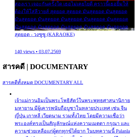
สองเรา เจอะกันครั้งใด เธอไม่เคยไยดี คราวนี้เธอยิ้มให้
ต้องให้ใส่ลีวายส์ สุดยอด สุดยอด มันสุดยอด มันสุดยอด
มันสุดยอด มันสุดยอด มันสุดยอด มันสุดยอด มันสุดยอด
มันสุดยอด มันสุดยอด มันสุดยอด มันสุดยอด มันสุดยอด
สุดยอด - วงซูซู (KARAOKE)
140 views • 03.07.2569
สารคดี
|
DOCUMENTARY
สารคดีทั้งหมด
DOCUMENTARY ALL
เจ้าแม่กวนอิมเป็นพระโพธิสัตว์ในพระพุทธศาสนานิกาย
มหายาน มีผู้เคารพนับถือบูชาในหลายประเทศ เช่น จีน
ญี่ปุ่น เกาหลี เวียดนาม รวมทั้งไทย โดยมีความเชื่อว่า
พระองค์ทรงเป็นสัญลักษณ์แห่งความเมตตา กรุณา และ
ความช่วยเหลือแก่ผู้ตกทุกข์ได้ยาก ในบทความนี้ Palanla