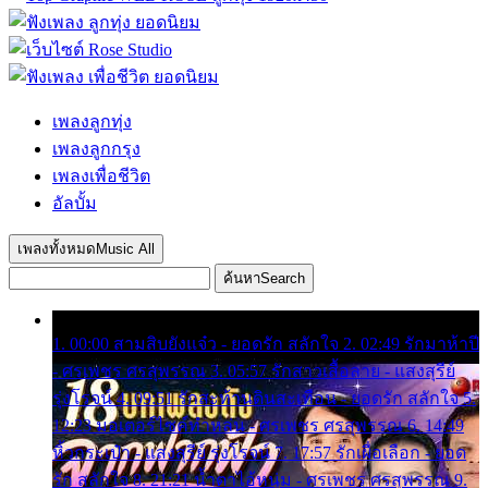
เพลงลูกทุ่ง
เพลงลูกกรุง
เพลงเพื่อชีวิต
อัลบั้ม
เพลงทั้งหมด
Music All
ค้นหา
Search
1. 00:00 สามสิบยังแจ๋ว - ยอดรัก สลักใจ 2. 02:49 รักมาห้าปี
- ศรเพชร ศรสุพรรณ 3. 05:57 รักสาวเสื้อลาย - แสงสุรีย์
รุ่งโรจน์ 4. 09:51 รักสะท้านดินสะเทือน - ยอดรัก สลักใจ 5.
12:23 มอเตอร์ไซค์ทำหล่น - ศรเพชร ศรสุพรรณ 6. 14:49
หิ้วกระเป๋า - แสงสุรีย์ รุ่งโรจน์ 7. 17:57 รักเผื่อเลือก - ยอด
รัก สลักใจ 8. 21:21 น้ำตาไอ้หนุ่ม - ศรเพชร ศรสุพรรณ 9.