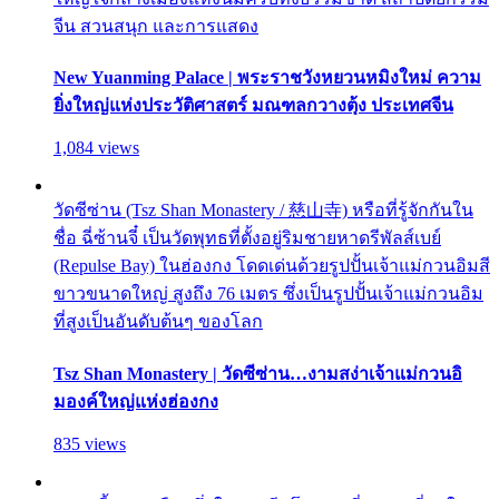
จีน สวนสนุก และการแสดง
New Yuanming Palace | พระราชวังหยวนหมิงใหม่ ความ
ยิ่งใหญ่แห่งประวัติศาสตร์ มณฑลกวางตุ้ง ประเทศจีน
1,084 views
วัดซีซ่าน (Tsz Shan Monastery / 慈山寺) หรือที่รู้จักกันใน
ชื่อ ฉี่ซ้านจี๋ เป็นวัดพุทธที่ตั้งอยู่ริมชายหาดรีพัลส์เบย์
(Repulse Bay) ในฮ่องกง โดดเด่นด้วยรูปปั้นเจ้าแม่กวนอิมสี
ขาวขนาดใหญ่ สูงถึง 76 เมตร ซึ่งเป็นรูปปั้นเจ้าแม่กวนอิม
ที่สูงเป็นอันดับต้นๆ ของโลก
Tsz Shan Monastery | วัดซีซ่าน…งามสง่าเจ้าแม่กวนอิ
มองค์ใหญ่แห่งฮ่องกง
835 views