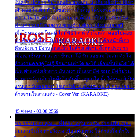
ในครัว เจ้าสาว ก็มัวแต่งตัว สวยเด่น นั่งเคียงเจ้าบ่าว ที่เขา
เฝ้าคอย ใจเต้น หัวใจของเรา ลำเค็ญ ใครจะมองเห็น
ความใน ใจ เศร้า มันร้าวระบม ต้องมาขื่นขม เศร้าตรม
ท่ามความสุขี ช่วยงานเขาแต่ง แต่เรา แล้งมาหลายปี
เมื่อไรหนอจะ โชคดี ได้มีพิธีวิวาห์ หัวใจหล้า คอยไปคอย
มา คือหน้าที่เก่า หัวใจหล้า คอยไปคอยมา คือหน้าที่เก่า
คือหยังเขา มีงานแต่งแล้ว ไปล้างแต่จาน ดั่งถูกประหาร
เมื่อเขาชื่นบาน แต่เราขื่นขม โอ้ รัก ลอยลม ไม่สม ดัง ใจ
ล้างจานคอยคู่ ไม่รู้ อีกนานเท่าใด จะได้ เลื่อนขั้นบันได ได้
เป็น ตำแหน่งเจ้าสาว มันเหงา เห็นเขามีคู่ ซมดู มีคู่ก็ม่วน
เข้าพาขวัญ เสียงโห่ตึงตึง มันซึ้ง อยู่แก่ใจ มื้อใด๋หนอ สิเป็น
งานเฮา มัวซอยเขา ใจเฮาซิด้าน มันทรมาน จับจาน เอย…
ล้างจานในงานแต่ง - Cover Ver. (KARAOKE)
45 views • 03.08.2569
ขอ กราบ ขอบคุณ.... ที่ได้รับไออุ่น การุณ จากแฟน เพลง
ผมแสนชื่นใจ หายวังเวง เมื่อแฟนเพลง ให้กำลังใจ น้ำใจ