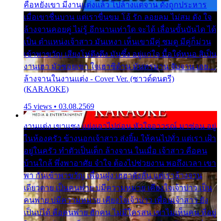
คือหยังเขา มีงานแต่งแล้ว ไปล้างแต่จาน ดั่งถูกประหาร
เมื่อเขาชื่นบาน แต่เราขื่นขม โอ้ รัก ลอยลม ไม่สม ดัง ใจ
ล้างจานคอยคู่ ไม่รู้ อีกนานเท่าใด จะได้ เลื่อนขั้นบันได ได้
เป็น ตำแหน่งเจ้าสาว มันเหงา เห็นเขามีคู่ ซมดู มีคู่ก็ม่วน
เข้าพาขวัญ เสียงโห่ตึงตึง มันซึ้ง อยู่แก่ใจ มื้อใด๋หนอ สิเป็น
งานเฮา มัวซอยเขา ใจเฮาซิด้าน มันทรมาน จับจาน เอย…
ล้างจานในงานแต่ง - Cover Ver. (ซาวด์ดนตรี)
(KARAOKE)
45 views • 03.08.2569
งานแต่ง เขาแซง แย่งเอาไปก่อน หัวใจอาวรณ์ มาซ่อน อยู่
ในห้องครัว ข้างนอกเจ้าสาว ส่งยิ้ม ให้คนไปทั่ว แต่เรา เฝ้า
อยู่ในครัว ทำตัวเป็นเด็ก ล้างจาน ในเมื่อ เจ้าสาว คือคน
บ้านใกล้ พึ่งพาอาศัย จำใจ ต้องไปช่วยงาน พอถึงเวลา เขา
พา กันเข้าพาขวัญ เพื่อนฝูง เฮฮาดังลั่น แต่เราล้างจาน
เดียวดาย เป็นคนพ่าย บ่มีความหมาย เคียงใจเจ้าบ่าว เป็น
คนพ่าย บ่มีความหมาย เคียงใจเจ้าบ่าว เพื่อนเจ้าสาว ยัง
เป็นบ่ได้ คือคนพ่าย ฮักคน ไม่มีใครสน เขาไม่เห็นคน ที่อยู่