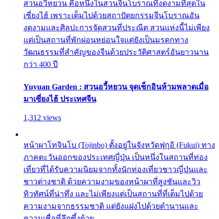
สวนอวี้หยวน คือหนึ่งในสวนจีนโบราณที่งดงามที่สุดใน
เซี่ยงไฮ้ เพราะเต็มไปด้วยสถาปัตยกรรมจีนโบราณอัน
งดงามและศิลปะการจัดสวนที่ประณีต สวนแห่งนี้ไม่เพียง
แต่เป็นสถานที่พักผ่อนหย่อนใจแต่ยังเป็นมรดกทาง
วัฒนธรรมที่สำคัญของจีนด้วยประวัติศาสตร์อันยาวนาน
กว่า 400 ปี
Yuyuan Garden : สวนอวี้หยวน จุดเช็กอินห้ามพลาดเมื่อ
มาเซี่ยงไฮ้ ประเทศจีน
1,312 views
หน้าผาโทจินโบ (Tojinbo) ตั้งอยู่ในจังหวัดฟุกุอิ (Fukui) ทาง
ภาคตะวันออกของประเทศญี่ปุ่น เป็นหนึ่งในสถานที่ท่อง
เที่ยวที่ได้รับความนิยมจากทั้งนักท่องเที่ยวชาวญี่ปุ่นและ
ชาวต่างชาติ ด้วยความงามของหน้าผาที่สูงชันและวิว
ทิวทัศน์ที่น่าทึ่ง และไม่เพียงแต่เป็นสถานที่ที่เต็มไปด้วย
ความงามจากธรรมชาติ แต่ยังแฝงไปด้วยตำนานและ
ความเชื่อที่ลึกซึ้งด้วย