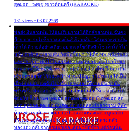
สุดยอด - วงซูซู (ซาวด์ดนตรี) (KARAOKE)
131 views • 03.07.2569
พ่อส่งเงินสามพัน ให้ฉันเรียนราม ได้อีกสักสามพัน ฉันคง
บ๊าย บาย จะไปซื้อกางเกงยีนส์ ลีวายส์มาใส่ เพราะเราเป็น
เด็กใต้ ลีวายส์อย่างเดียว อยากจะโชว์ถึงหิวโซ เด็กใต้ก็ไม่
หวั่น ตกตัวละหลายพัน กัดฟันซื้อมา ให้เด็กเทพเหลียวมอง
และต้องรู้ว่า เด็กใต้ไม่ธรรมดา แต่สุดยอด เดินโยกย้ายเย
ยวน กวนโอ๊ยพอได้ เพราะว่านุ่งลีวายส์ ตัวใหม่ใส่มา เดิน
เข้ามหาลัย จิ๊กโก๊มองหน้า ท่าจะมีปัญหา ไม่พอใจ ได้เป็น
เรื่องแน่นอน แต่ฉันไม่หวั่น เลยแหลงใต้ถามมัน ว่ามัน
พรั่นพรือ มันตอบว่าไม่พรื่อ เปลี่ยนเป็นยิ้มให้ เจอะเด็กใต้
ด้วยกัน ก็เลยรอด สุดยอด สุดยอด สุดยอด มันสุดยอด สุด
ยอด สุดยอด สุดยอด มันสุดยอด แอบหลงรักสาวราม ที่พัก
ห้องเช่า เธอผิวขาวผมยาว ปากแดงแหลงกลาง ถูกสเป็ก
จริงเธอ อยู่ห้องข้างข้าง อยากเข้าไปแหลงกลาง กลัว
ทองแดง กลับจากรามมาเจอ เธอมาซื้อข้าว แต่ก่อนนั้น