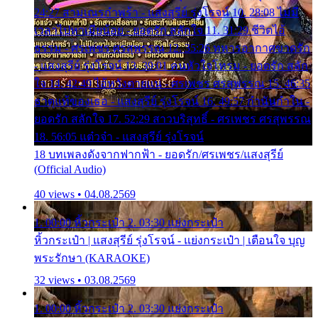
24:27 สามเณรกำพร้า - แสงสุรีย์ รุ่งโรจน์ 10. 28:08 ไม่มี
เวลาไปหาเมียน้อย - ยอดรัก สลักใจ 11. 31:29 ชีวิตไอ้
ธรรม - ศรเพชร ศรสุพรรณ 12. 35:26 ทหารอากาศขาดรัก
- แสงสุรีย์ รุ่งโรจน์ 13. 39:01 คนหัวใจโทรม - ยอดรัก สลัก
ใจ 14. 42:49 ไอ้หวังตายแน่ - ศรเพชร ศรสุพรรณ 15. 46:35
ธาตุแท้ของเธอ - แสงสุรีย์ รุ่งโรจน์ 16. 49:57 กำนันกำใน -
ยอดรัก สลักใจ 17. 52:29 สาวบริสุทธิ์ - ศรเพชร ศรสุพรรณ
18. 56:05 แต๋วจ๋า - แสงสุรีย์ รุ่งโรจน์
18 บทเพลงดังจากฟากฟ้า - ยอดรัก/ศรเพชร/แสงสุรีย์
(Official Audio)
40 views • 04.08.2569
1. 00:00 หิ้วกระเป๋า 2. 03:30 แย่งกระเป๋า
หิ้วกระเป๋า | แสงสุรีย์ รุ่งโรจน์ - แย่งกระเป๋า | เตือนใจ บุญ
พระรักษา (KARAOKE)
32 views • 03.08.2569
1. 00:00 หิ้วกระเป๋า 2. 03:30 แย่งกระเป๋า