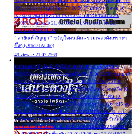
00:45:25 รอหน่อยน้องติ๋ม 15. 00:48:56 เรือล่มในหนอง 16.
00:51:43 บัตรเชิญสีเลือด 17. 00:56:07 อดีตรักโรงทอ 18.
01:00:00 เขมรไล่ควาย 19. 01:02:55 สาวสวนแตง 20.
01:05:51 แอบมอง 21. 01:09:27 พบรักปากน้ำโพ 22.
01:13:06 สายัณห์เมา
" สายัณห์ สัญญา " ขวัญใจคนเดิม - รวมเพลงดังเพราะๆ
ซึ้งๆ (Official Audio)
49 views • 21.07.2569
1. 00:00:00 ทำไมทำฉันได้ 2. 00:03:20 นางฟ้าสลัม 3.
00:06:50 คน 4. 00:10:36 บุญเหลือเกิน 5. 00:13:58 ฝนหยาด
สุดท้าย 6. 00:17:30 ยาใจยาจก 7. 00:20:30 คิดดูให้ดี 8.
00:24:21 ลบรอยแผลรัก 9. 00:27:35 เหมือนใจโดนกรีด 10.
00:30:54 ขบวนการเปาเปียว 11. 00:34:05 คำรำพัน 12.
00:37:20 ปาหนัน 13. 00:40:37 ใจเจ้ากรรม 14. 00:44:15 จูบ
ฉันแล้วจงตายเสีย 15. 00:47:24 ขอสูมาเต๊อะ 16. 00:51:11
คนใจมาร 17. 00:54:50 คืนทรมาน 18. 00:58:25 รักนี้สีดำ
19. 01:01:44 ส่วนเกิน 20. 01:05:42 หยาดน้ำฝนหยดน้ำตา
21. 01:09:13 เหลือเพียงฝัน 22. 01:13:26 เขา 23. 01:16:37