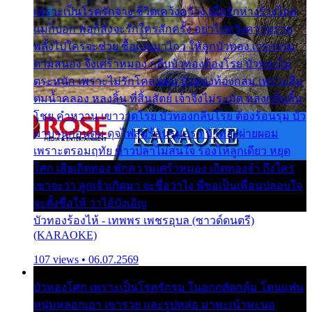
เพราะเป็นโรครักจาง ชีวิตเคว้งคว้าง เมื่อรักห่างร้างไกล
แม่ก็บอก พ่อก็สั่งจะรักใครสักครั้ง อย่าไปหวังความรวย
พลั้งไปใครจะช่วย ซื้อเปลมาไกว ให้ลูกบัวทอง เวรกรรม
ตามสนอง จึงเศร้าหมอง กลีบบัวทองต้องโรย บัวทองไม่
ตระหนัก เพราะไม่รักโคลนตม บัวทองท้องกลม เพราะลืม
ตมน้ำคลอง หลงลิ้น ที่สิ้นสัตย์ เจ้าจึงไม่ระมัด หลงกลิ่นลิ้น
โชย คำหวาน เขาวาดโรย บัวทองกลีบโรย ต้องร้อนรุม บัว
มาบานก่อนตูม ดุจไฟสุมร้อนรุมอุรา บัวทองผ่ายผอม
เพราะตรอมฤทัย ข้าวปลาไม่สนใจ ร้องไห้ลูกเดียว หยุด
โศก เสียเถิดทอง พักความเศร้าหมอง เถิดทองจ๋า ถึงใคร
เขาจะว่า ลูกเจ้าเกิดมา จะชื่อว่าไง พี่ขอเป็นเพื่อนปลอบใจ
จะตั้งชื่อให้ ว่าไอ้บังเอิญ
บัวทองร้องไห้ - เทพพร เพชรอุบล (ซาวด์ดนตรี)
(KARAOKE)
107 views • 06.07.2569
บัวทองโศก เพราะเป็นโรครักรุม ในอกกลัดกลุ้ม โดนแฟน
หนุ่มหลอกเอา เขารวย และรูปหล่อ มาพะเน้าพะนอ