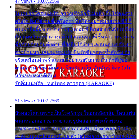
47 views • 10.07.2569
ไม่เคยรักใครแน่หรือ อยากเชื่อถือก็ไม่กล้า ติ๋มใช่คนสวย
ตรึงใจ ติ๋มใช่งามซึ้งตรึงตรา พี่หรือจะมาหมายร่วมชีวี ก็
คนเขาลืออื้อฉาว ว่าสาวๆรุมตอมพี่ ติ๋มอยากรับรักเหมือน
กัน แต่หวั่นจะช้ำดวงฤดี กลัวแฟนของพี่ชี้หน้าด่าทอ ก็คน
ชื่อต๋อยต้อยตุ้มตุ๋ยต่าย พี่ยังลืมได้ง่ายๆเลยหนอ แค่ตัวเรา
สาวบ้านนา แสนจะซอมซ่อ ขืนรักขืนรอคงช้ำสักวัน ถ้า
จริงเหมือนคำพร่ำเฉลย พี่อย่าเฉยรีบมาหมั้น ถ้าพี่สู่ขอ
ตามธรรมเนียม ติ๋มจะเตรียมรับเกลียวสัมพันธ์ ผิดหวังไม่
หวั่นขอยอมได้เคียง
รักติ๋มแน่หรือ - หงษ์ทอง ดาวอุดร (KARAOKE)
51 views • 10.07.2569
บัวทองโศก เพราะเป็นโรครักรุม ในอกกลัดกลุ้ม โดนแฟน
หนุ่มหลอกเอา เขารวย และรูปหล่อ มาพะเน้าพะนอ
ออเซาะจนใจเบา สงสาร บัวทองเศร้า น้ำตาคลอเบ้า เฝ้า
อาลัย หนุ่มรูปหล่อหนีไกล หัวใจบัวทองระรวย บัวทองโศก