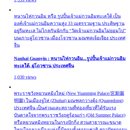
หนานไห่กวนอิม หรือ รูปปั้นเจ้าแม่กวนอิมทะเลใต้ เป็น
องค์เจ้าแม่กวนอิมความสูง 33 เมตรรวมฐาน ประดิษฐาน
อยู่ริมทะเล ไม่ไกลกันนักกับ “วัดเจ้าแม่กวนอิมไม่ยอมไป”
บนเกาะผู่โถวซาน เมืองโจวซาน มณฑลเจ้อเจียง ประเทศ
จีน
Nanhai Guanyin : หนานไห่กวนอิม...รูปปั้นเจ้าแม่กวนอิม
ทะเลใต้, ผู่โถวซาน ประเทศจีน
1,030 views
พระราชวังหยวนหมิงใหม่ (New Yuanming Palace/宮新園
明園) ในเมืองจูไห่ (Zhuhai) มณฑลกวางตุ้ง (Quangdong)
ประเทศจีน เป็นสวนและสถานที่ท่องเที่ยวที่ได้รับแรง
บันดาลใจจากพระราชวังฤดูร้อนเก่า (Old Summer Palace)
หรือหยวนหมิงหยวนในกรุงปักกิ่ง สวนสาธารณะขนาด
ใหญ่ใจกลางเมืองแห่งนี้มีครบทั้งธรรมชาติ สถาปัตยกรรม