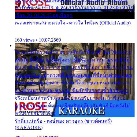
ขอรักคืน 24. 01:19:56 คนเรารักกันยาก 25. 01:23:06 หัวใจ
เถื่อน 26. 01:26:45 อยู่เพื่อลูก
เพลงเพราะเสนาะดวงใจ - ดาวใจ ไพจิตร (Official Audio)
160 views • 10.07.2569
ไม่เคยรักใครแน่หรือ อยากเชื่อถือก็ไม่กล้า ติ๋มใช่คนสวย
ตรึงใจ ติ๋มใช่งามซึ้งตรึงตรา พี่หรือจะมาหมายร่วมชีวี ก็
คนเขาลืออื้อฉาว ว่าสาวๆรุมตอมพี่ ติ๋มอยากรับรักเหมือน
กัน แต่หวั่นจะช้ำดวงฤดี กลัวแฟนของพี่ชี้หน้าด่าทอ ก็คน
ชื่อต๋อยต้อยตุ้มตุ๋ยต่าย พี่ยังลืมได้ง่ายๆเลยหนอ แค่ตัวเรา
สาวบ้านนา แสนจะซอมซ่อ ขืนรักขืนรอคงช้ำสักวัน ถ้า
จริงเหมือนคำพร่ำเฉลย พี่อย่าเฉยรีบมาหมั้น ถ้าพี่สู่ขอ
ตามธรรมเนียม ติ๋มจะเตรียมรับเกลียวสัมพันธ์ ผิดหวังไม่
หวั่นขอยอมได้เคียง
รักติ๋มแน่หรือ - หงษ์ทอง ดาวอุดร (ซาวด์ดนตรี)
(KARAOKE)