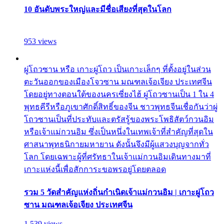
10 อันดับพระใหญ่และมีชื่อเสียงที่สุดในโลก
953 views
ผู่โถวซาน หรือ เกาะผู่โถว เป็นเกาะเล็กๆ ที่ตั้งอยู่ในส่วน
ตะวันออกของเมืองโจวซาน มณฑลเจ้อเจียง ประเทศจีน
โดยอยู่ทางตอนใต้ของนครเซี่ยงไฮ้ ผู่โถวซานเป็น 1 ใน 4
พุทธคีรีหรือภูเขาศักดิ์สิทธิ์ของจีน ชาวพุทธจีนเชื่อกันว่าผู่
โถวซานเป็นที่ประทับและตรัสรู้ของพระโพธิสัตว์กวนอิม
หรือเจ้าแม่กวนอิม ซึ่งเป็นหนึ่งในเทพเจ้าที่สำคัญที่สุดใน
ศาสนาพุทธนิกายมหายาน ดังนั้นจึงมีผู้แสวงบุญจากทั่ว
โลก โดยเฉพาะผู้ที่ศรัทธาในเจ้าแม่กวนอิมเดินทางมาที่
เกาะแห่งนี้เพื่อสักการะขอพรอยู่โดยตลอด
รวม 5 วัดสำคัญแห่งถิ่นกำเนิดเจ้าแม่กวนอิม | เกาะผู่โถว
ซาน มณฑลเจ้อเจียง ประเทศจีน
1,539 views