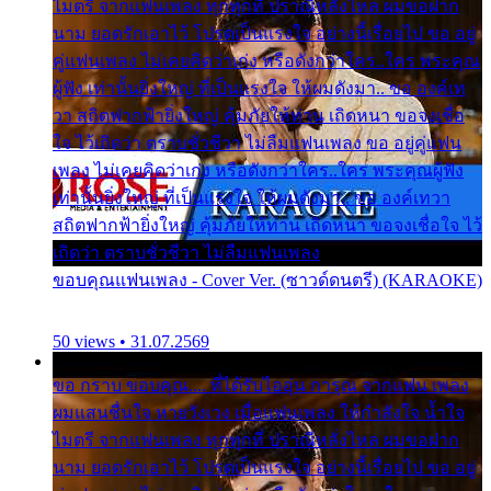
ไมตรี จากแฟนเพลง ทุกทุกที่ ปราณีหลั่งไหล ผมขอฝาก
นาม ยอดรักเอาไว้ โปรดเป็นแรงใจ อย่างนี้เรื่อยไป ขอ อยู่
คู่แฟนเพลง ไม่เคยคิดว่าเก่ง หรือดังกว่าใคร..ใคร พระคุณ
ผู้ฟัง เท่านั้นยิ่งใหญ่ ที่เป็นแรงใจ ให้ผมดังมา.. ขอ องค์เท
วา สถิตฟากฟ้ายิ่งใหญ่ คุ้มภัยให้ท่าน เถิดหนา ขอจงเชื่อ
ใจ ไว้เถิดว่า ตราบชั่วชีวา ไม่ลืมแฟนเพลง ขอ อยู่คู่แฟน
เพลง ไม่เคยคิดว่าเก่ง หรือดังกว่าใคร..ใคร พระคุณผู้ฟัง
เท่านั้นยิ่งใหญ่ ที่เป็นแรงใจ ให้ผมดังมา.. ขอ องค์เทวา
สถิตฟากฟ้ายิ่งใหญ่ คุ้มภัยให้ท่าน เถิดหนา ขอจงเชื่อใจ ไว้
เถิดว่า ตราบชั่วชีวา ไม่ลืมแฟนเพลง
ขอบคุณแฟนเพลง - Cover Ver. (ซาวด์ดนตรี) (KARAOKE)
50 views • 31.07.2569
ขอ กราบ ขอบคุณ.... ที่ได้รับไออุ่น การุณ จากแฟน เพลง
ผมแสนชื่นใจ หายวังเวง เมื่อแฟนเพลง ให้กำลังใจ น้ำใจ
ไมตรี จากแฟนเพลง ทุกทุกที่ ปราณีหลั่งไหล ผมขอฝาก
นาม ยอดรักเอาไว้ โปรดเป็นแรงใจ อย่างนี้เรื่อยไป ขอ อยู่