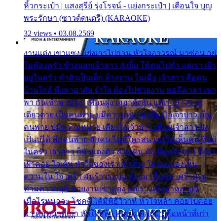
หิ้วกระเป๋า | แสงสุรีย์ รุ่งโรจน์ - แย่งกระเป๋า | เตือนใจ บุญ
พระรักษา (ซาวด์ดนตรี) (KARAOKE)
32 views • 03.08.2569
งานแต่ง เขาแซง แย่งเอาไปก่อน หัวใจอาวรณ์ มาซ่อน อยู่
ในห้องครัว ข้างนอกเจ้าสาว ส่งยิ้ม ให้คนไปทั่ว แต่เรา เฝ้า
อยู่ในครัว ทำตัวเป็นเด็ก ล้างจาน ในเมื่อ เจ้าสาว คือคน
บ้านใกล้ พึ่งพาอาศัย จำใจ ต้องไปช่วยงาน พอถึงเวลา เขา
พา กันเข้าพาขวัญ เพื่อนฝูง เฮฮาดังลั่น แต่เราล้างจาน
เดียวดาย เป็นคนพ่าย บ่มีความหมาย เคียงใจเจ้าบ่าว เป็น
คนพ่าย บ่มีความหมาย เคียงใจเจ้าบ่าว เพื่อนเจ้าสาว ยัง
เป็นบ่ได้ คือคนพ่าย ฮักคน ไม่มีใครสน เขาไม่เห็นคน ที่อยู่
ในครัว เจ้าสาว ก็มัวแต่งตัว สวยเด่น นั่งเคียงเจ้าบ่าว ที่เขา
เฝ้าคอย ใจเต้น หัวใจของเรา ลำเค็ญ ใครจะมองเห็น
ความใน ใจ เศร้า มันร้าวระบม ต้องมาขื่นขม เศร้าตรม
ท่ามความสุขี ช่วยงานเขาแต่ง แต่เรา แล้งมาหลายปี
เมื่อไรหนอจะ โชคดี ได้มีพิธีวิวาห์ หัวใจหล้า คอยไปคอย
มา คือหน้าที่เก่า หัวใจหล้า คอยไปคอยมา คือหน้าที่เก่า