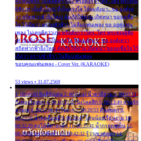
คู่แฟนเพลง ไม่เคยคิดว่าเก่ง หรือดังกว่าใคร..ใคร พระคุณ
ผู้ฟัง เท่านั้นยิ่งใหญ่ ที่เป็นแรงใจ ให้ผมดังมา.. ขอ องค์เท
วา สถิตฟากฟ้ายิ่งใหญ่ คุ้มภัยให้ท่าน เถิดหนา ขอจงเชื่อ
ใจ ไว้เถิดว่า ตราบชั่วชีวา ไม่ลืมแฟนเพลง ขอ อยู่คู่แฟน
เพลง ไม่เคยคิดว่าเก่ง หรือดังกว่าใคร..ใคร พระคุณผู้ฟัง
เท่านั้นยิ่งใหญ่ ที่เป็นแรงใจ ให้ผมดังมา.. ขอ องค์เทวา
สถิตฟากฟ้ายิ่งใหญ่ คุ้มภัยให้ท่าน เถิดหนา ขอจงเชื่อใจ ไว้
เถิดว่า ตราบชั่วชีวา ไม่ลืมแฟนเพลง
ขอบคุณแฟนเพลง - Cover Ver. (KARAOKE)
53 views • 31.07.2569
1. 00:00:00 ยินดีรับเดน 2. 00:03:44 น้ำตาอีสาน 3. 00:07:51
กิ่งทองใบหยก 4. 00:10:35 น้ำนิ่งไหลลึก 5. 00:13:49 ลานรัก
ลานเท 6. 00:17:06 จำใจจาก 7. 00:20:53 คืนฝนตก 8.
00:25:16 น้ำลงเดือนยี่ 9. 00:28:47 โสนน้อยเรือนงาม 10.
00:32:29 ตอไม้ที่ตายแล้ว 11. 00:35:41 น้ำกรดแช่เย็น 12.
00:39:08 อยากฟังซ้ำ 13. 00:42:32 รู้ว่าเขาหลอก 14.