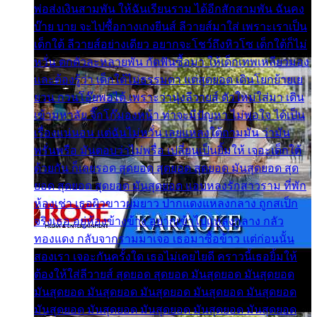
พ่อส่งเงินสามพัน ให้ฉันเรียนราม ได้อีกสักสามพัน ฉันคง
บ๊าย บาย จะไปซื้อกางเกงยีนส์ ลีวายส์มาใส่ เพราะเราเป็น
เด็กใต้ ลีวายส์อย่างเดียว อยากจะโชว์ถึงหิวโซ เด็กใต้ก็ไม่
หวั่น ตกตัวละหลายพัน กัดฟันซื้อมา ให้เด็กเทพเหลียวมอง
และต้องรู้ว่า เด็กใต้ไม่ธรรมดา แต่สุดยอด เดินโยกย้ายเย
ยวน กวนโอ๊ยพอได้ เพราะว่านุ่งลีวายส์ ตัวใหม่ใส่มา เดิน
เข้ามหาลัย จิ๊กโก๊มองหน้า ท่าจะมีปัญหา ไม่พอใจ ได้เป็น
เรื่องแน่นอน แต่ฉันไม่หวั่น เลยแหลงใต้ถามมัน ว่ามัน
พรั่นพรือ มันตอบว่าไม่พรื่อ เปลี่ยนเป็นยิ้มให้ เจอะเด็กใต้
ด้วยกัน ก็เลยรอด สุดยอด สุดยอด สุดยอด มันสุดยอด สุด
ยอด สุดยอด สุดยอด มันสุดยอด แอบหลงรักสาวราม ที่พัก
ห้องเช่า เธอผิวขาวผมยาว ปากแดงแหลงกลาง ถูกสเป็ก
จริงเธอ อยู่ห้องข้างข้าง อยากเข้าไปแหลงกลาง กลัว
ทองแดง กลับจากรามมาเจอ เธอมาซื้อข้าว แต่ก่อนนั้น
สองเรา เจอะกันครั้งใด เธอไม่เคยไยดี คราวนี้เธอยิ้มให้
ต้องให้ใส่ลีวายส์ สุดยอด สุดยอด มันสุดยอด มันสุดยอด
มันสุดยอด มันสุดยอด มันสุดยอด มันสุดยอด มันสุดยอด
มันสุดยอด มันสุดยอด มันสุดยอด มันสุดยอด มันสุดยอด