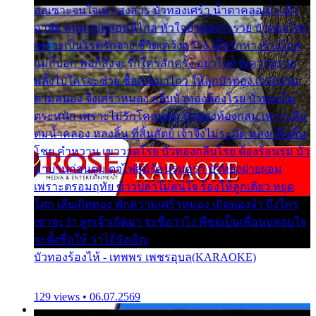
ออเซาะจนใจเบา สงสาร บัวทองเศร้า น้ำตาคลอเบ้า เฝ้า
อาลัย หนุ่มรูปหล่อหนีไกล หัวใจบัวทองระรวย บัวทองโศก
เพราะเป็นโรครักจาง ชีวิตเคว้งคว้าง เมื่อรักห่างร้างไกล
แม่ก็บอก พ่อก็สั่งจะรักใครสักครั้ง อย่าไปหวังความรวย
พลั้งไปใครจะช่วย ซื้อเปลมาไกว ให้ลูกบัวทอง เวรกรรม
ตามสนอง จึงเศร้าหมอง กลีบบัวทองต้องโรย บัวทองไม่
ตระหนัก เพราะไม่รักโคลนตม บัวทองท้องกลม เพราะลืม
ตมน้ำคลอง หลงลิ้น ที่สิ้นสัตย์ เจ้าจึงไม่ระมัด หลงกลิ่นลิ้น
โชย คำหวาน เขาวาดโรย บัวทองกลีบโรย ต้องร้อนรุม บัว
มาบานก่อนตูม ดุจไฟสุมร้อนรุมอุรา บัวทองผ่ายผอม
เพราะตรอมฤทัย ข้าวปลาไม่สนใจ ร้องไห้ลูกเดียว หยุด
โศก เสียเถิดทอง พักความเศร้าหมอง เถิดทองจ๋า ถึงใคร
เขาจะว่า ลูกเจ้าเกิดมา จะชื่อว่าไง พี่ขอเป็นเพื่อนปลอบใจ
จะตั้งชื่อให้ ว่าไอ้บังเอิญ
บัวทองร้องไห้ - เทพพร เพชรอุบล(KARAOKE)
129 views • 06.07.2569