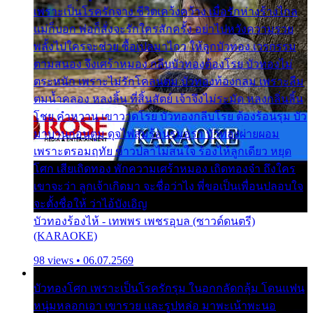
เพราะเป็นโรครักจาง ชีวิตเคว้งคว้าง เมื่อรักห่างร้างไกล
แม่ก็บอก พ่อก็สั่งจะรักใครสักครั้ง อย่าไปหวังความรวย
พลั้งไปใครจะช่วย ซื้อเปลมาไกว ให้ลูกบัวทอง เวรกรรม
ตามสนอง จึงเศร้าหมอง กลีบบัวทองต้องโรย บัวทองไม่
ตระหนัก เพราะไม่รักโคลนตม บัวทองท้องกลม เพราะลืม
ตมน้ำคลอง หลงลิ้น ที่สิ้นสัตย์ เจ้าจึงไม่ระมัด หลงกลิ่นลิ้น
โชย คำหวาน เขาวาดโรย บัวทองกลีบโรย ต้องร้อนรุม บัว
มาบานก่อนตูม ดุจไฟสุมร้อนรุมอุรา บัวทองผ่ายผอม
เพราะตรอมฤทัย ข้าวปลาไม่สนใจ ร้องไห้ลูกเดียว หยุด
โศก เสียเถิดทอง พักความเศร้าหมอง เถิดทองจ๋า ถึงใคร
เขาจะว่า ลูกเจ้าเกิดมา จะชื่อว่าไง พี่ขอเป็นเพื่อนปลอบใจ
จะตั้งชื่อให้ ว่าไอ้บังเอิญ
บัวทองร้องไห้ - เทพพร เพชรอุบล (ซาวด์ดนตรี)
(KARAOKE)
98 views • 06.07.2569
บัวทองโศก เพราะเป็นโรครักรุม ในอกกลัดกลุ้ม โดนแฟน
หนุ่มหลอกเอา เขารวย และรูปหล่อ มาพะเน้าพะนอ