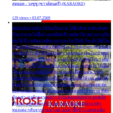
สุดยอด - วงซูซู (ซาวด์ดนตรี) (KARAOKE)
129 views • 03.07.2569
พ่อส่งเงินสามพัน ให้ฉันเรียนราม ได้อีกสักสามพัน ฉันคง
บ๊าย บาย จะไปซื้อกางเกงยีนส์ ลีวายส์มาใส่ เพราะเราเป็น
เด็กใต้ ลีวายส์อย่างเดียว อยากจะโชว์ถึงหิวโซ เด็กใต้ก็ไม่
หวั่น ตกตัวละหลายพัน กัดฟันซื้อมา ให้เด็กเทพเหลียวมอง
และต้องรู้ว่า เด็กใต้ไม่ธรรมดา แต่สุดยอด เดินโยกย้ายเย
ยวน กวนโอ๊ยพอได้ เพราะว่านุ่งลีวายส์ ตัวใหม่ใส่มา เดิน
เข้ามหาลัย จิ๊กโก๊มองหน้า ท่าจะมีปัญหา ไม่พอใจ ได้เป็น
เรื่องแน่นอน แต่ฉันไม่หวั่น เลยแหลงใต้ถามมัน ว่ามัน
พรั่นพรือ มันตอบว่าไม่พรื่อ เปลี่ยนเป็นยิ้มให้ เจอะเด็กใต้
ด้วยกัน ก็เลยรอด สุดยอด สุดยอด สุดยอด มันสุดยอด สุด
ยอด สุดยอด สุดยอด มันสุดยอด แอบหลงรักสาวราม ที่พัก
ห้องเช่า เธอผิวขาวผมยาว ปากแดงแหลงกลาง ถูกสเป็ก
จริงเธอ อยู่ห้องข้างข้าง อยากเข้าไปแหลงกลาง กลัว
ทองแดง กลับจากรามมาเจอ เธอมาซื้อข้าว แต่ก่อนนั้น