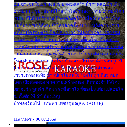
ออเซาะจนใจเบา สงสาร บัวทองเศร้า น้ำตาคลอเบ้า เฝ้า
อาลัย หนุ่มรูปหล่อหนีไกล หัวใจบัวทองระรวย บัวทองโศก
เพราะเป็นโรครักจาง ชีวิตเคว้งคว้าง เมื่อรักห่างร้างไกล
แม่ก็บอก พ่อก็สั่งจะรักใครสักครั้ง อย่าไปหวังความรวย
พลั้งไปใครจะช่วย ซื้อเปลมาไกว ให้ลูกบัวทอง เวรกรรม
ตามสนอง จึงเศร้าหมอง กลีบบัวทองต้องโรย บัวทองไม่
ตระหนัก เพราะไม่รักโคลนตม บัวทองท้องกลม เพราะลืม
ตมน้ำคลอง หลงลิ้น ที่สิ้นสัตย์ เจ้าจึงไม่ระมัด หลงกลิ่นลิ้น
โชย คำหวาน เขาวาดโรย บัวทองกลีบโรย ต้องร้อนรุม บัว
มาบานก่อนตูม ดุจไฟสุมร้อนรุมอุรา บัวทองผ่ายผอม
เพราะตรอมฤทัย ข้าวปลาไม่สนใจ ร้องไห้ลูกเดียว หยุด
โศก เสียเถิดทอง พักความเศร้าหมอง เถิดทองจ๋า ถึงใคร
เขาจะว่า ลูกเจ้าเกิดมา จะชื่อว่าไง พี่ขอเป็นเพื่อนปลอบใจ
จะตั้งชื่อให้ ว่าไอ้บังเอิญ
บัวทองร้องไห้ - เทพพร เพชรอุบล(KARAOKE)
119 views • 06.07.2569