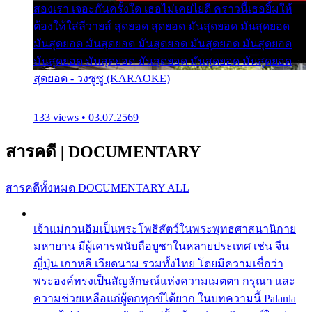
สองเรา เจอะกันครั้งใด เธอไม่เคยไยดี คราวนี้เธอยิ้มให้
ต้องให้ใส่ลีวายส์ สุดยอด สุดยอด มันสุดยอด มันสุดยอด
มันสุดยอด มันสุดยอด มันสุดยอด มันสุดยอด มันสุดยอด
มันสุดยอด มันสุดยอด มันสุดยอด มันสุดยอด มันสุดยอด
สุดยอด - วงซูซู (KARAOKE)
133 views • 03.07.2569
สารคดี
|
DOCUMENTARY
สารคดีทั้งหมด
DOCUMENTARY ALL
เจ้าแม่กวนอิมเป็นพระโพธิสัตว์ในพระพุทธศาสนานิกาย
มหายาน มีผู้เคารพนับถือบูชาในหลายประเทศ เช่น จีน
ญี่ปุ่น เกาหลี เวียดนาม รวมทั้งไทย โดยมีความเชื่อว่า
พระองค์ทรงเป็นสัญลักษณ์แห่งความเมตตา กรุณา และ
ความช่วยเหลือแก่ผู้ตกทุกข์ได้ยาก ในบทความนี้ Palanla