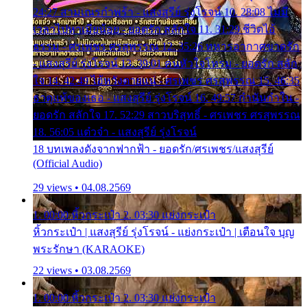
24:27 สามเณรกำพร้า - แสงสุรีย์ รุ่งโรจน์ 10. 28:08 ไม่มี
เวลาไปหาเมียน้อย - ยอดรัก สลักใจ 11. 31:29 ชีวิตไอ้
ธรรม - ศรเพชร ศรสุพรรณ 12. 35:26 ทหารอากาศขาดรัก
- แสงสุรีย์ รุ่งโรจน์ 13. 39:01 คนหัวใจโทรม - ยอดรัก สลัก
ใจ 14. 42:49 ไอ้หวังตายแน่ - ศรเพชร ศรสุพรรณ 15. 46:35
ธาตุแท้ของเธอ - แสงสุรีย์ รุ่งโรจน์ 16. 49:57 กำนันกำใน -
ยอดรัก สลักใจ 17. 52:29 สาวบริสุทธิ์ - ศรเพชร ศรสุพรรณ
18. 56:05 แต๋วจ๋า - แสงสุรีย์ รุ่งโรจน์
18 บทเพลงดังจากฟากฟ้า - ยอดรัก/ศรเพชร/แสงสุรีย์
(Official Audio)
29 views • 04.08.2569
1. 00:00 หิ้วกระเป๋า 2. 03:30 แย่งกระเป๋า
หิ้วกระเป๋า | แสงสุรีย์ รุ่งโรจน์ - แย่งกระเป๋า | เตือนใจ บุญ
พระรักษา (KARAOKE)
22 views • 03.08.2569
1. 00:00 หิ้วกระเป๋า 2. 03:30 แย่งกระเป๋า