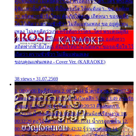
คู่แฟนเพลง ไม่เคยคิดว่าเก่ง หรือดังกว่าใคร..ใคร พระคุณ
ผู้ฟัง เท่านั้นยิ่งใหญ่ ที่เป็นแรงใจ ให้ผมดังมา.. ขอ องค์เท
วา สถิตฟากฟ้ายิ่งใหญ่ คุ้มภัยให้ท่าน เถิดหนา ขอจงเชื่อ
ใจ ไว้เถิดว่า ตราบชั่วชีวา ไม่ลืมแฟนเพลง ขอ อยู่คู่แฟน
เพลง ไม่เคยคิดว่าเก่ง หรือดังกว่าใคร..ใคร พระคุณผู้ฟัง
เท่านั้นยิ่งใหญ่ ที่เป็นแรงใจ ให้ผมดังมา.. ขอ องค์เทวา
สถิตฟากฟ้ายิ่งใหญ่ คุ้มภัยให้ท่าน เถิดหนา ขอจงเชื่อใจ ไว้
เถิดว่า ตราบชั่วชีวา ไม่ลืมแฟนเพลง
ขอบคุณแฟนเพลง - Cover Ver. (KARAOKE)
38 views • 31.07.2569
1. 00:00:00 ยินดีรับเดน 2. 00:03:44 น้ำตาอีสาน 3. 00:07:51
กิ่งทองใบหยก 4. 00:10:35 น้ำนิ่งไหลลึก 5. 00:13:49 ลานรัก
ลานเท 6. 00:17:06 จำใจจาก 7. 00:20:53 คืนฝนตก 8.
00:25:16 น้ำลงเดือนยี่ 9. 00:28:47 โสนน้อยเรือนงาม 10.
00:32:29 ตอไม้ที่ตายแล้ว 11. 00:35:41 น้ำกรดแช่เย็น 12.
00:39:08 อยากฟังซ้ำ 13. 00:42:32 รู้ว่าเขาหลอก 14.