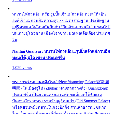
หนานไห่กวนอิม หรือ รูปปั้นเจ้าแม่กวนอิมทะเลใต้ เป็น
องค์เจ้าแม่กวนอิมความสูง 33 เมตรรวมฐาน ประดิษฐาน
อยู่ริมทะเล ไม่ไกลกันนักกับ “วัดเจ้าแม่กวนอิมไม่ยอมไป”
บนเกาะผู่โถวซาน เมืองโจวซาน มณฑลเจ้อเจียง ประเทศ
จีน
Nanhai Guanyin : หนานไห่กวนอิม...รูปปั้นเจ้าแม่กวนอิม
ทะเลใต้, ผู่โถวซาน ประเทศจีน
1,029 views
พระราชวังหยวนหมิงใหม่ (New Yuanming Palace/宮新園
明園) ในเมืองจูไห่ (Zhuhai) มณฑลกวางตุ้ง (Quangdong)
ประเทศจีน เป็นสวนและสถานที่ท่องเที่ยวที่ได้รับแรง
บันดาลใจจากพระราชวังฤดูร้อนเก่า (Old Summer Palace)
หรือหยวนหมิงหยวนในกรุงปักกิ่ง สวนสาธารณะขนาด
ใหญ่ใจกลางเมืองแห่งนี้มีครบทั้งธรรมชาติ สถาปัตยกรรม