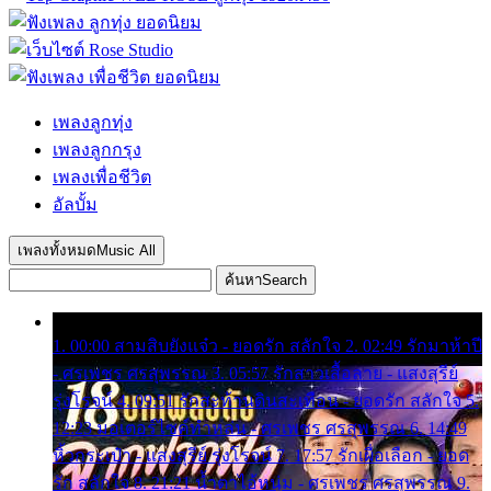
เพลงลูกทุ่ง
เพลงลูกกรุง
เพลงเพื่อชีวิต
อัลบั้ม
เพลงทั้งหมด
Music All
ค้นหา
Search
1. 00:00 สามสิบยังแจ๋ว - ยอดรัก สลักใจ 2. 02:49 รักมาห้าปี
- ศรเพชร ศรสุพรรณ 3. 05:57 รักสาวเสื้อลาย - แสงสุรีย์
รุ่งโรจน์ 4. 09:51 รักสะท้านดินสะเทือน - ยอดรัก สลักใจ 5.
12:23 มอเตอร์ไซค์ทำหล่น - ศรเพชร ศรสุพรรณ 6. 14:49
หิ้วกระเป๋า - แสงสุรีย์ รุ่งโรจน์ 7. 17:57 รักเผื่อเลือก - ยอด
รัก สลักใจ 8. 21:21 น้ำตาไอ้หนุ่ม - ศรเพชร ศรสุพรรณ 9.