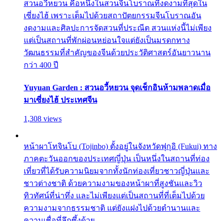
สวนอวี้หยวน คือหนึ่งในสวนจีนโบราณที่งดงามที่สุดใน
เซี่ยงไฮ้ เพราะเต็มไปด้วยสถาปัตยกรรมจีนโบราณอัน
งดงามและศิลปะการจัดสวนที่ประณีต สวนแห่งนี้ไม่เพียง
แต่เป็นสถานที่พักผ่อนหย่อนใจแต่ยังเป็นมรดกทาง
วัฒนธรรมที่สำคัญของจีนด้วยประวัติศาสตร์อันยาวนาน
กว่า 400 ปี
Yuyuan Garden : สวนอวี้หยวน จุดเช็กอินห้ามพลาดเมื่อ
มาเซี่ยงไฮ้ ประเทศจีน
1,308 views
หน้าผาโทจินโบ (Tojinbo) ตั้งอยู่ในจังหวัดฟุกุอิ (Fukui) ทาง
ภาคตะวันออกของประเทศญี่ปุ่น เป็นหนึ่งในสถานที่ท่อง
เที่ยวที่ได้รับความนิยมจากทั้งนักท่องเที่ยวชาวญี่ปุ่นและ
ชาวต่างชาติ ด้วยความงามของหน้าผาที่สูงชันและวิว
ทิวทัศน์ที่น่าทึ่ง และไม่เพียงแต่เป็นสถานที่ที่เต็มไปด้วย
ความงามจากธรรมชาติ แต่ยังแฝงไปด้วยตำนานและ
ความเชื่อที่ลึกซึ้งด้วย