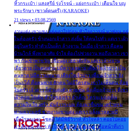
หิ้วกระเป๋า | แสงสุรีย์ รุ่งโรจน์ - แย่งกระเป๋า | เตือนใจ บุญ
พระรักษา (ซาวด์ดนตรี) (KARAOKE)
21 views • 03.08.2569
งานแต่ง เขาแซง แย่งเอาไปก่อน หัวใจอาวรณ์ มาซ่อน อยู่
ในห้องครัว ข้างนอกเจ้าสาว ส่งยิ้ม ให้คนไปทั่ว แต่เรา เฝ้า
อยู่ในครัว ทำตัวเป็นเด็ก ล้างจาน ในเมื่อ เจ้าสาว คือคน
บ้านใกล้ พึ่งพาอาศัย จำใจ ต้องไปช่วยงาน พอถึงเวลา เขา
พา กันเข้าพาขวัญ เพื่อนฝูง เฮฮาดังลั่น แต่เราล้างจาน
เดียวดาย เป็นคนพ่าย บ่มีความหมาย เคียงใจเจ้าบ่าว เป็น
คนพ่าย บ่มีความหมาย เคียงใจเจ้าบ่าว เพื่อนเจ้าสาว ยัง
เป็นบ่ได้ คือคนพ่าย ฮักคน ไม่มีใครสน เขาไม่เห็นคน ที่อยู่
ในครัว เจ้าสาว ก็มัวแต่งตัว สวยเด่น นั่งเคียงเจ้าบ่าว ที่เขา
เฝ้าคอย ใจเต้น หัวใจของเรา ลำเค็ญ ใครจะมองเห็น
ความใน ใจ เศร้า มันร้าวระบม ต้องมาขื่นขม เศร้าตรม
ท่ามความสุขี ช่วยงานเขาแต่ง แต่เรา แล้งมาหลายปี
เมื่อไรหนอจะ โชคดี ได้มีพิธีวิวาห์ หัวใจหล้า คอยไปคอย
มา คือหน้าที่เก่า หัวใจหล้า คอยไปคอยมา คือหน้าที่เก่า