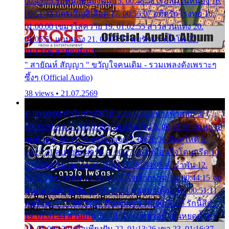
00:45:25 รอหน่อยน้องติ๋ม 15. 00:48:56 เรือล่มในหนอง 16.
00:51:43 บัตรเชิญสีเลือด 17. 00:56:07 อดีตรักโรงทอ 18.
01:00:00 เขมรไล่ควาย 19. 01:02:55 สาวสวนแตง 20.
01:05:51 แอบมอง 21. 01:09:27 พบรักปากน้ำโพ 22.
01:13:06 สายัณห์เมา
" สายัณห์ สัญญา " ขวัญใจคนเดิม - รวมเพลงดังเพราะๆ
ซึ้งๆ (Official Audio)
38 views • 21.07.2569
1. 00:00:00 ทำไมทำฉันได้ 2. 00:03:20 นางฟ้าสลัม 3.
00:06:50 คน 4. 00:10:36 บุญเหลือเกิน 5. 00:13:58 ฝนหยาด
สุดท้าย 6. 00:17:30 ยาใจยาจก 7. 00:20:30 คิดดูให้ดี 8.
00:24:21 ลบรอยแผลรัก 9. 00:27:35 เหมือนใจโดนกรีด 10.
00:30:54 ขบวนการเปาเปียว 11. 00:34:05 คำรำพัน 12.
00:37:20 ปาหนัน 13. 00:40:37 ใจเจ้ากรรม 14. 00:44:15 จูบ
ฉันแล้วจงตายเสีย 15. 00:47:24 ขอสูมาเต๊อะ 16. 00:51:11
คนใจมาร 17. 00:54:50 คืนทรมาน 18. 00:58:25 รักนี้สีดำ
19. 01:01:44 ส่วนเกิน 20. 01:05:42 หยาดน้ำฝนหยดน้ำตา
21. 01:09:13 เหลือเพียงฝัน 22. 01:13:26 เขา 23. 01:16:37