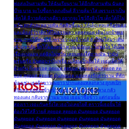
พ่อส่งเงินสามพัน ให้ฉันเรียนราม ได้อีกสักสามพัน ฉันคง
บ๊าย บาย จะไปซื้อกางเกงยีนส์ ลีวายส์มาใส่ เพราะเราเป็น
เด็กใต้ ลีวายส์อย่างเดียว อยากจะโชว์ถึงหิวโซ เด็กใต้ก็ไม่
หวั่น ตกตัวละหลายพัน กัดฟันซื้อมา ให้เด็กเทพเหลียวมอง
และต้องรู้ว่า เด็กใต้ไม่ธรรมดา แต่สุดยอด เดินโยกย้ายเย
ยวน กวนโอ๊ยพอได้ เพราะว่านุ่งลีวายส์ ตัวใหม่ใส่มา เดิน
เข้ามหาลัย จิ๊กโก๊มองหน้า ท่าจะมีปัญหา ไม่พอใจ ได้เป็น
เรื่องแน่นอน แต่ฉันไม่หวั่น เลยแหลงใต้ถามมัน ว่ามัน
พรั่นพรือ มันตอบว่าไม่พรื่อ เปลี่ยนเป็นยิ้มให้ เจอะเด็กใต้
ด้วยกัน ก็เลยรอด สุดยอด สุดยอด สุดยอด มันสุดยอด สุด
ยอด สุดยอด สุดยอด มันสุดยอด แอบหลงรักสาวราม ที่พัก
ห้องเช่า เธอผิวขาวผมยาว ปากแดงแหลงกลาง ถูกสเป็ก
จริงเธอ อยู่ห้องข้างข้าง อยากเข้าไปแหลงกลาง กลัว
ทองแดง กลับจากรามมาเจอ เธอมาซื้อข้าว แต่ก่อนนั้น
สองเรา เจอะกันครั้งใด เธอไม่เคยไยดี คราวนี้เธอยิ้มให้
ต้องให้ใส่ลีวายส์ สุดยอด สุดยอด มันสุดยอด มันสุดยอด
มันสุดยอด มันสุดยอด มันสุดยอด มันสุดยอด มันสุดยอด
มันสุดยอด มันสุดยอด มันสุดยอด มันสุดยอด มันสุดยอด