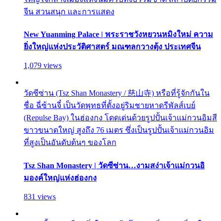
จีน สวนสนุก และการแสดง
New Yuanming Palace | พระราชวังหยวนหมิงใหม่ ความ
ยิ่งใหญ่แห่งประวัติศาสตร์ มณฑลกวางตุ้ง ประเทศจีน
1,079 views
วัดซีซ่าน (Tsz Shan Monastery / 慈山寺) หรือที่รู้จักกันใน
ชื่อ ฉี่ซ้านจี๋ เป็นวัดพุทธที่ตั้งอยู่ริมชายหาดรีพัลส์เบย์
(Repulse Bay) ในฮ่องกง โดดเด่นด้วยรูปปั้นเจ้าแม่กวนอิมสี
ขาวขนาดใหญ่ สูงถึง 76 เมตร ซึ่งเป็นรูปปั้นเจ้าแม่กวนอิม
ที่สูงเป็นอันดับต้นๆ ของโลก
Tsz Shan Monastery | วัดซีซ่าน…งามสง่าเจ้าแม่กวนอิ
มองค์ใหญ่แห่งฮ่องกง
831 views