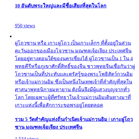
10 อันดับพระใหญ่และมีชื่อเสียงที่สุดในโลก
950 views
ผู่โถวซาน หรือ เกาะผู่โถว เป็นเกาะเล็กๆ ที่ตั้งอยู่ในส่วน
ตะวันออกของเมืองโจวซาน มณฑลเจ้อเจียง ประเทศจีน
โดยอยู่ทางตอนใต้ของนครเซี่ยงไฮ้ ผู่โถวซานเป็น 1 ใน 4
พุทธคีรีหรือภูเขาศักดิ์สิทธิ์ของจีน ชาวพุทธจีนเชื่อกันว่าผู่
โถวซานเป็นที่ประทับและตรัสรู้ของพระโพธิสัตว์กวนอิม
หรือเจ้าแม่กวนอิม ซึ่งเป็นหนึ่งในเทพเจ้าที่สำคัญที่สุดใน
ศาสนาพุทธนิกายมหายาน ดังนั้นจึงมีผู้แสวงบุญจากทั่ว
โลก โดยเฉพาะผู้ที่ศรัทธาในเจ้าแม่กวนอิมเดินทางมาที่
เกาะแห่งนี้เพื่อสักการะขอพรอยู่โดยตลอด
รวม 5 วัดสำคัญแห่งถิ่นกำเนิดเจ้าแม่กวนอิม | เกาะผู่โถว
ซาน มณฑลเจ้อเจียง ประเทศจีน
1,534 views