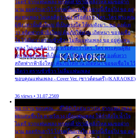
ไมตรี จากแฟนเพลง ทุกทุกที่ ปราณีหลั่งไหล ผมขอฝาก
นาม ยอดรักเอาไว้ โปรดเป็นแรงใจ อย่างนี้เรื่อยไป ขอ อยู่
คู่แฟนเพลง ไม่เคยคิดว่าเก่ง หรือดังกว่าใคร..ใคร พระคุณ
ผู้ฟัง เท่านั้นยิ่งใหญ่ ที่เป็นแรงใจ ให้ผมดังมา.. ขอ องค์เท
วา สถิตฟากฟ้ายิ่งใหญ่ คุ้มภัยให้ท่าน เถิดหนา ขอจงเชื่อ
ใจ ไว้เถิดว่า ตราบชั่วชีวา ไม่ลืมแฟนเพลง ขอ อยู่คู่แฟน
เพลง ไม่เคยคิดว่าเก่ง หรือดังกว่าใคร..ใคร พระคุณผู้ฟัง
เท่านั้นยิ่งใหญ่ ที่เป็นแรงใจ ให้ผมดังมา.. ขอ องค์เทวา
สถิตฟากฟ้ายิ่งใหญ่ คุ้มภัยให้ท่าน เถิดหนา ขอจงเชื่อใจ ไว้
เถิดว่า ตราบชั่วชีวา ไม่ลืมแฟนเพลง
ขอบคุณแฟนเพลง - Cover Ver. (ซาวด์ดนตรี) (KARAOKE)
36 views • 31.07.2569
ขอ กราบ ขอบคุณ.... ที่ได้รับไออุ่น การุณ จากแฟน เพลง
ผมแสนชื่นใจ หายวังเวง เมื่อแฟนเพลง ให้กำลังใจ น้ำใจ
ไมตรี จากแฟนเพลง ทุกทุกที่ ปราณีหลั่งไหล ผมขอฝาก
นาม ยอดรักเอาไว้ โปรดเป็นแรงใจ อย่างนี้เรื่อยไป ขอ อยู่