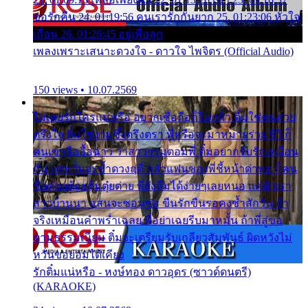
ขอรักคืน 24. 01:19:56 คนเรารักกันยาก 25. 01:23:06 หัวใจ
เถื่อน 26. 01:26:45 อยู่เพื่อลูก
เพลงเพราะเสนาะดวงใจ - ดาวใจ ไพจิตร (Official Audio)
150 views • 10.07.2569
ไม่เคยรักใครแน่หรือ อยากเชื่อถือก็ไม่กล้า ติ๋มใช่คนสวย
ตรึงใจ ติ๋มใช่งามซึ้งตรึงตรา พี่หรือจะมาหมายร่วมชีวี ก็
คนเขาลืออื้อฉาว ว่าสาวๆรุมตอมพี่ ติ๋มอยากรับรักเหมือน
กัน แต่หวั่นจะช้ำดวงฤดี กลัวแฟนของพี่ชี้หน้าด่าทอ ก็คน
ชื่อต๋อยต้อยตุ้มตุ๋ยต่าย พี่ยังลืมได้ง่ายๆเลยหนอ แค่ตัวเรา
สาวบ้านนา แสนจะซอมซ่อ ขืนรักขืนรอคงช้ำสักวัน ถ้า
จริงเหมือนคำพร่ำเฉลย พี่อย่าเฉยรีบมาหมั้น ถ้าพี่สู่ขอ
ตามธรรมเนียม ติ๋มจะเตรียมรับเกลียวสัมพันธ์ ผิดหวังไม่
หวั่นขอยอมได้เคียง
รักติ๋มแน่หรือ - หงษ์ทอง ดาวอุดร (ซาวด์ดนตรี)
(KARAOKE)