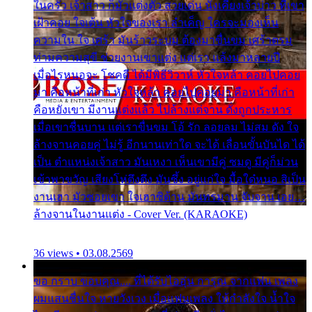
ในครัว เจ้าสาว ก็มัวแต่งตัว สวยเด่น นั่งเคียงเจ้าบ่าว ที่เขา
เฝ้าคอย ใจเต้น หัวใจของเรา ลำเค็ญ ใครจะมองเห็น
ความใน ใจ เศร้า มันร้าวระบม ต้องมาขื่นขม เศร้าตรม
ท่ามความสุขี ช่วยงานเขาแต่ง แต่เรา แล้งมาหลายปี
เมื่อไรหนอจะ โชคดี ได้มีพิธีวิวาห์ หัวใจหล้า คอยไปคอย
มา คือหน้าที่เก่า หัวใจหล้า คอยไปคอยมา คือหน้าที่เก่า
คือหยังเขา มีงานแต่งแล้ว ไปล้างแต่จาน ดั่งถูกประหาร
เมื่อเขาชื่นบาน แต่เราขื่นขม โอ้ รัก ลอยลม ไม่สม ดัง ใจ
ล้างจานคอยคู่ ไม่รู้ อีกนานเท่าใด จะได้ เลื่อนขั้นบันได ได้
เป็น ตำแหน่งเจ้าสาว มันเหงา เห็นเขามีคู่ ซมดู มีคู่ก็ม่วน
เข้าพาขวัญ เสียงโห่ตึงตึง มันซึ้ง อยู่แก่ใจ มื้อใด๋หนอ สิเป็น
งานเฮา มัวซอยเขา ใจเฮาซิด้าน มันทรมาน จับจาน เอย…
ล้างจานในงานแต่ง - Cover Ver. (KARAOKE)
36 views • 03.08.2569
ขอ กราบ ขอบคุณ.... ที่ได้รับไออุ่น การุณ จากแฟน เพลง
ผมแสนชื่นใจ หายวังเวง เมื่อแฟนเพลง ให้กำลังใจ น้ำใจ