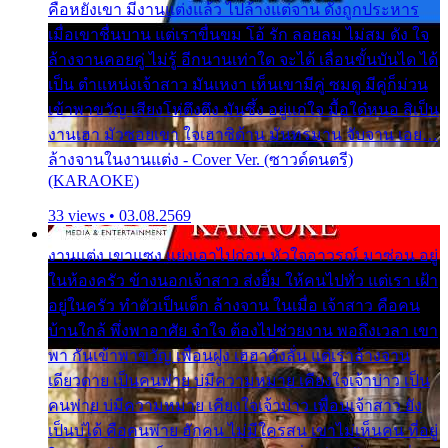
คือหยังเขา มีงานแต่งแล้ว ไปล้างแต่จาน ดั่งถูกประหาร
เมื่อเขาชื่นบาน แต่เราขื่นขม โอ้ รัก ลอยลม ไม่สม ดัง ใจ
ล้างจานคอยคู่ ไม่รู้ อีกนานเท่าใด จะได้ เลื่อนขั้นบันได ได้
เป็น ตำแหน่งเจ้าสาว มันเหงา เห็นเขามีคู่ ซมดู มีคู่ก็ม่วน
เข้าพาขวัญ เสียงโห่ตึงตึง มันซึ้ง อยู่แก่ใจ มื้อใด๋หนอ สิเป็น
งานเฮา มัวซอยเขา ใจเฮาซิด้าน มันทรมาน จับจาน เอย…
ล้างจานในงานแต่ง - Cover Ver. (ซาวด์ดนตรี)
(KARAOKE)
33 views • 03.08.2569
งานแต่ง เขาแซง แย่งเอาไปก่อน หัวใจอาวรณ์ มาซ่อน อยู่
ในห้องครัว ข้างนอกเจ้าสาว ส่งยิ้ม ให้คนไปทั่ว แต่เรา เฝ้า
อยู่ในครัว ทำตัวเป็นเด็ก ล้างจาน ในเมื่อ เจ้าสาว คือคน
บ้านใกล้ พึ่งพาอาศัย จำใจ ต้องไปช่วยงาน พอถึงเวลา เขา
พา กันเข้าพาขวัญ เพื่อนฝูง เฮฮาดังลั่น แต่เราล้างจาน
เดียวดาย เป็นคนพ่าย บ่มีความหมาย เคียงใจเจ้าบ่าว เป็น
คนพ่าย บ่มีความหมาย เคียงใจเจ้าบ่าว เพื่อนเจ้าสาว ยัง
เป็นบ่ได้ คือคนพ่าย ฮักคน ไม่มีใครสน เขาไม่เห็นคน ที่อยู่